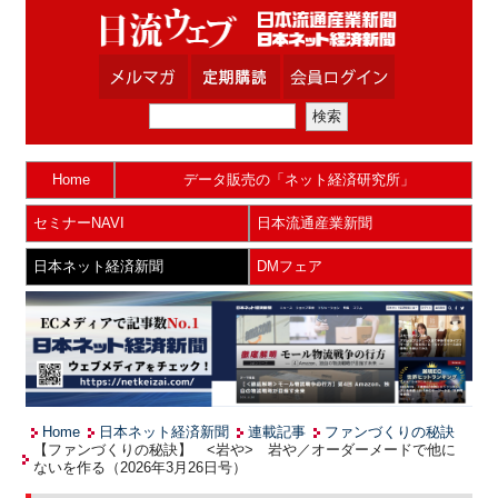
Home
データ販売の「ネット経済研究所」
セミナーNAVI
日本流通産業新聞
日本ネット経済新聞
DMフェア
Home
日本ネット経済新聞
連載記事
ファンづくりの秘訣
【ファンづくりの秘訣】 <岩や> 岩や／オーダーメードで他に
ないを作る（2026年3月26日号）