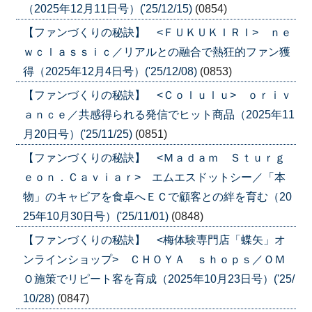
（2025年12月11日号）('25/12/15)
(0854)
【ファンづくりの秘訣】 <ＦＵＫＵＫＩＲＩ> ｎｅ
ｗｃｌａｓｓｉｃ／リアルとの融合で熱狂的ファン獲
得（2025年12月4日号）('25/12/08)
(0853)
【ファンづくりの秘訣】 <Ｃｏｌｕｌｕ> ｏｒｉｖ
ａｎｃｅ／共感得られる発信でヒット商品（2025年11
月20日号）('25/11/25)
(0851)
【ファンづくりの秘訣】 <Ｍａｄａｍ Ｓｔｕｒｇ
ｅｏｎ．Ｃａｖｉａｒ> エムエスドットシー／「本
物」のキャビアを食卓へＥＣで顧客との絆を育む（20
25年10月30日号）('25/11/01)
(0848)
【ファンづくりの秘訣】 <梅体験専門店「蝶矢」オ
ンラインショップ> ＣＨＯＹＡ ｓｈｏｐｓ／ＯＭ
Ｏ施策でリピート客を育成（2025年10月23日号）('25/
10/28)
(0847)