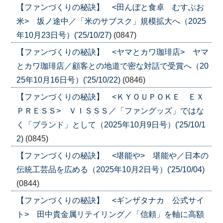
【ファンづくりの秘訣】 <田んぼと食卓 むすぶお
米> 坂ノ途中／「米のサブスク」規模拡大へ（2025
年10月23日号）('25/10/27)
(0847)
【ファンづくりの秘訣】 <ヤマとカワ珈琲店> ヤマ
とカワ珈琲店／顧客との地道で密な対話で受賞へ（20
25年10月16日号）('25/10/22)
(0846)
【ファンづくりの秘訣】 <ＫＹＯＵＰＯＫＥ ＥＸ
ＰＲＥＳＳ> ＶＩＳＳＳ／「ファングッズ」ではな
く「ブランド」として（2025年10月9日号）('25/10/1
2)
(0845)
【ファンづくりの秘訣】 <堪能や> 堪能や／日本の
伝統工芸品を広める（2025年10月2日号）('25/10/04)
(0844)
【ファンづくりの秘訣】 <ギンザタナカ 公式サイ
ト> 田中貴金属リテイリング／「信頼」を軸に高額