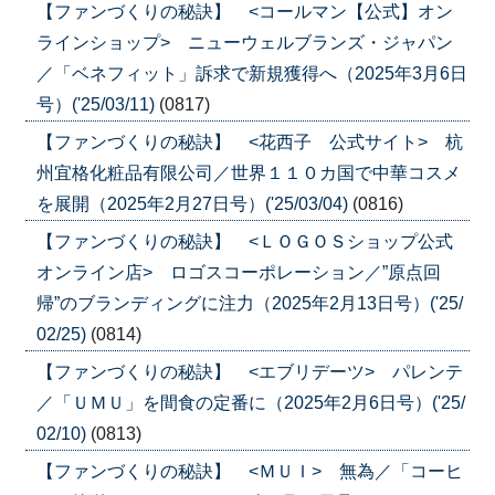
【ファンづくりの秘訣】 <コールマン【公式】オン
ラインショップ> ニューウェルブランズ・ジャパン
／「ベネフィット」訴求で新規獲得へ（2025年3月6日
号）('25/03/11)
(0817)
【ファンづくりの秘訣】 <花西子 公式サイト> 杭
州宜格化粧品有限公司／世界１１０カ国で中華コスメ
を展開（2025年2月27日号）('25/03/04)
(0816)
【ファンづくりの秘訣】 <ＬＯＧＯＳショップ公式
オンライン店> ロゴスコーポレーション／”原点回
帰”のブランディングに注力（2025年2月13日号）('25/
02/25)
(0814)
【ファンづくりの秘訣】 <エブリデーツ> パレンテ
／「ＵＭＵ」を間食の定番に（2025年2月6日号）('25/
02/10)
(0813)
【ファンづくりの秘訣】 <ＭＵＩ> 無為／「コーヒ