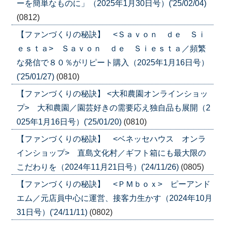
ーを簡単なものに」（2025年1月30日号）('25/02/04)
(0812)
【ファンづくりの秘訣】 <Ｓａｖｏｎ ｄｅ Ｓｉ
ｅｓｔａ> Ｓａｖｏｎ ｄｅ Ｓｉｅｓｔａ／頻繁
な発信で８０％がリピート購入（2025年1月16日号）
('25/01/27)
(0810)
【ファンづくりの秘訣】 <大和農園オンラインショッ
プ> 大和農園／園芸好きの需要応え独自品も展開（2
025年1月16日号）('25/01/20)
(0810)
【ファンづくりの秘訣】 <ベネッセハウス オンラ
インショップ> 直島文化村／ギフト箱にも最大限の
こだわりを（2024年11月21日号）('24/11/26)
(0805)
【ファンづくりの秘訣】 <ＰＭｂｏｘ> ピーアンド
エム／元店員中心に運営、接客力生かす（2024年10月
31日号）('24/11/11)
(0802)