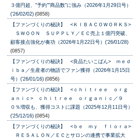
３億円超、”予約””商品数”に強み（2026年1月29日号）
('26/02/02)
(0858)
【ファンづくりの秘訣】 <ＫＩＢＡＣＯＷＯＲＫＳ>
ＳＷＯＯＮ ＳＵＰＰＬＹ／ＥＣ売上１億円突破、
顧客接点強化が奏功（2026年1月22日号）('26/01/28)
(0857)
【ファンづくりの秘訣】 <良品たいこばん> ｍｅｄ
ｉｂａ／生産者の物語でファン獲得（2026年1月15日
号）('26/01/16)
(0856)
【ファンづくりの秘訣】 <ｃｈｉｔｒｅｅ ｏｒｇ
ａｎｉｃ> ｃｈｉｔｒｅｅ ｏｒｇａｎｉｃ／９
０％増収も、獲得コストに課題（2025年12月11日号）
('25/12/16)
(0854)
【ファンづくりの秘訣】 <ｂｅ ｍｙ ｆｌｏｒａ>
ＲＥＳＡＬＯＮ／ＥＣとサロンの連携で事業拡大