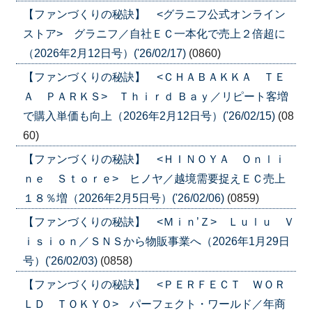
【ファンづくりの秘訣】 <グラニフ公式オンライン
ストア> グラニフ／自社ＥＣ一本化で売上２倍超に
（2026年2月12日号）('26/02/17)
(0860)
【ファンづくりの秘訣】 <ＣＨＡＢＡＫＫＡ ＴＥ
Ａ ＰＡＲＫＳ> Ｔｈｉｒｄ Ｂａｙ／リピート客増
で購入単価も向上（2026年2月12日号）('26/02/15)
(08
60)
【ファンづくりの秘訣】 <ＨＩＮＯＹＡ Ｏｎｌｉ
ｎｅ Ｓｔｏｒｅ> ヒノヤ／越境需要捉えＥＣ売上
１８％増（2026年2月5日号）('26/02/06)
(0859)
【ファンづくりの秘訣】 <Ｍｉｎ’Ｚ> Ｌｕｌｕ Ｖ
ｉｓｉｏｎ／ＳＮＳから物販事業へ（2026年1月29日
号）('26/02/03)
(0858)
【ファンづくりの秘訣】 <ＰＥＲＦＥＣＴ ＷＯＲ
ＬＤ ＴＯＫＹＯ> パーフェクト・ワールド／年商