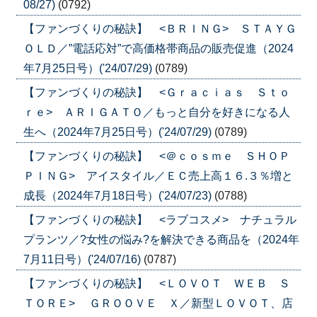
08/27)
(0792)
【ファンづくりの秘訣】 <ＢＲＩＮＧ> ＳＴＡＹＧ
ＯＬＤ／”電話応対”で高価格帯商品の販売促進（2024
年7月25日号）('24/07/29)
(0789)
【ファンづくりの秘訣】 <Ｇｒａｃｉａｓ Ｓｔｏ
ｒｅ> ＡＲＩＧＡＴＯ／もっと自分を好きになる人
生へ（2024年7月25日号）('24/07/29)
(0789)
【ファンづくりの秘訣】 <＠ｃｏｓｍｅ ＳＨＯＰ
ＰＩＮＧ> アイスタイル／ＥＣ売上高１６.３％増と
成長（2024年7月18日号）('24/07/23)
(0788)
【ファンづくりの秘訣】 <ラブコスメ> ナチュラル
プランツ／?女性の悩み?を解決できる商品を（2024年
7月11日号）('24/07/16)
(0787)
【ファンづくりの秘訣】 <ＬＯＶＯＴ ＷＥＢ Ｓ
ＴＯＲＥ> ＧＲＯＯＶＥ Ｘ／新型ＬＯＶＯＴ、店