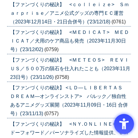
【ファンづくりの秘訣】 <ｃｏｌｌｅｉｚｅ> Ｓｍ
ａｒｐｒｉｓｅ／アニメ公式グッズの専門ＥＣ運営
（2023年12月14日・21日合併号）('23/12/18)
(0761)
【ファンづくりの秘訣】 <ＭＥＤＩＣＡＴ> ＭＥＤ
ＩＣＡＴ／犬用のケア商品も発売（2023年11月30日
号）('23/12/02)
(0759)
【ファンづくりの秘訣】 <ＭＥＴＥＯＳ> ＲＥＶＩ
ＵＳ／５００万の隕石を仕入れたことも（2023年11月
23日号）('23/11/26)
(0758)
【ファンづくりの秘訣】 <ＬＤ―ＬＩＢＥＲＴＡＳ
ＤＲＥＡＭ―オンラインストア> パルック／独自性
あるアニメグッズ展開（2023年11月09日・16日 合併
号）('23/11/13)
(0757)
【ファンづくりの秘訣】 <ＮＹ.ＯＮＬＩＮＥ> ダイ
ドーフォワード／パーソナライズした情報提供、ＯＭ