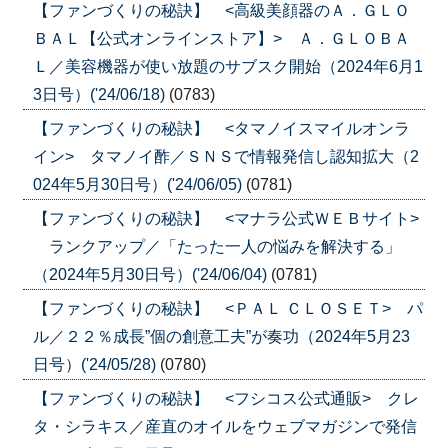
【ファンづくりの秘訣】 <高級美顔器のＡ．ＧＬＯ
ＢＡＬ【公式オンラインストア】> Ａ．ＧＬＯＢＡ
Ｌ／美容機器が使い放題のサブスク開始（2024年6月1
3日号）('24/06/18)
(0783)
【ファンづくりの秘訣】 <タマノイスマイルオンラ
イン> タマノイ酢／ＳＮＳで情報発信し認知拡大（2
024年5月30日号）('24/06/05)
(0781)
【ファンづくりの秘訣】 <マナラ公式ＷＥＢサイト>
ランクアップ／「たった一人の悩みを解決する」
（2024年5月30日号）('24/06/04)
(0781)
【ファンづくりの秘訣】 <ＰＡＬ ＣＬＯＳＥＴ> パ
ル／２２％成長”個の創意工夫”が奏功（2024年5月23
日号）('24/05/28)
(0780)
【ファンづくりの秘訣】 <フシコス公式通販> クレ
タ・シラキス／産直のオイルをウェブマガジンで発信