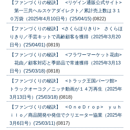
【ファンづくりの秘訣】 <リゲイン通販公式サイト>
第一三共ヘルスケアダイレクト／累計売上数は３１
０万袋（2025年4月10日号）('25/04/15)
(0822)
【ファンづくりの秘訣】 <さくらほりきり> さくらほ
りきり／手芸キットで高齢顧客を獲得（2025年3月20
日号）('25/04/01)
(0819)
【ファンづくりの秘訣】 <フラワーマーケット花由>
花由／顧客対応と季節品で常連獲得（2025年3月13
日号）('25/03/18)
(0818)
【ファンづくりの秘訣】 <トラック王国パーツ館>
トラックオーコク／ニッチ動画が１４万再生（2025年
3月13日号）('25/03/18)
(0818)
【ファンづくりの秘訣】 <ＯｎｅＤｒｏｐ> ｙｕｈ
ｉｌｏ／商品開発や発信でクリエーター協業（2025年
3月6日号）('25/03/11)
(0817)