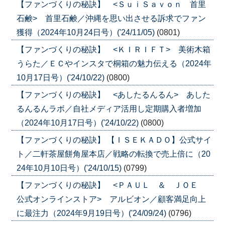
【ファンづくりの秘訣】 <ＳｕｉＳａｖｏｎ 首里
石鹸> 首里石鹸／沖縄を思い出させる訴求でファン
獲得（2024年10月24日号）('24/11/05)
(0801)
【ファンづくりの秘訣】 <ＫＩＲＩＦＴ> 美術木箱
うらた／ＥＣやインスタで桐箱の魅力伝える（2024年
10月17日号）('24/10/22)
(0800)
【ファンづくりの秘訣】 <あしたるんるん> あした
るんるんラボ／自社メディア活用し定期購入者増加
（2024年10月17日号）('24/10/22)
(0800)
【ファンづくりの秘訣】 【ＩＳＥＫＡＤＯ】公式サイ
ト／二軒茶屋餅角屋本店／戦略の転換で売上倍に（20
24年10月10日号）('24/10/15)
(0799)
【ファンづくりの秘訣】 <ＰＡＵＬ ＆ ＪＯＥ
公式オンラインストア> アルビオン／顧客満足向上
に最注力（2024年9月19日号）('24/09/24)
(0796)