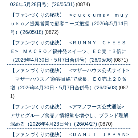
026年5月28日号）('26/05/31)
(0874)
【ファンづくりの秘訣】 <ｃｕｃｃｕｍａ> ｍｕｙ
ｕｋｏ／提案営業で顧客ニーズ把握（2026年5月14日
号）('26/05/18)
(0872)
【ファンづくりの秘訣】 <ＲＵＮＮＹ ＣＨＥＥＳ
Ｅ> ＭＡＣＲＯ／福井発スイーツ、ＥＣ売上３倍に
（2026年4月30日・5月7日合併号）('26/05/06)
(0871)
【ファンづくりの秘訣】 <マザーハウス公式サイト>
マザーハウス／”顧客目線”で成長、ＥＣ売上２０％
増（2026年4月30日・5月7日合併号）('26/05/03)
(087
1)
【ファンづくりの秘訣】 <アマノフーズ公式通販>
アサヒグループ食品／情報量を増やし、ブランド理解
深める（2026年4月23日号）('26/04/27)
(0870)
【ファンづくりの秘訣】 <ＤＡＮＪＩ ＪＡＰＡＮ>