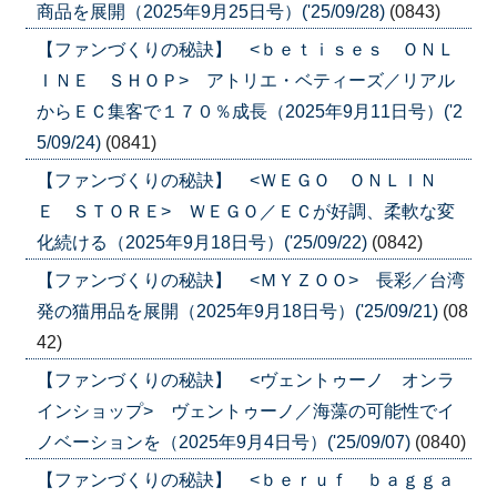
商品を展開（2025年9月25日号）('25/09/28)
(0843)
【ファンづくりの秘訣】 <ｂｅｔｉｓｅｓ ＯＮＬ
ＩＮＥ ＳＨＯＰ> アトリエ・ベティーズ／リアル
からＥＣ集客で１７０％成長（2025年9月11日号）('2
5/09/24)
(0841)
【ファンづくりの秘訣】 <ＷＥＧＯ ＯＮＬＩＮ
Ｅ ＳＴＯＲＥ> ＷＥＧＯ／ＥＣが好調、柔軟な変
化続ける（2025年9月18日号）('25/09/22)
(0842)
【ファンづくりの秘訣】 <ＭＹＺＯＯ> 長彩／台湾
発の猫用品を展開（2025年9月18日号）('25/09/21)
(08
42)
【ファンづくりの秘訣】 <ヴェントゥーノ オンラ
インショップ> ヴェントゥーノ／海藻の可能性でイ
ノベーションを（2025年9月4日号）('25/09/07)
(0840)
【ファンづくりの秘訣】 <ｂｅｒｕｆ ｂａｇｇａ