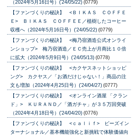
（2024年5月16日号）('24/05/22)
(0779)
【ファンづくりの秘訣】 <ＢＩＫＡＳ ＣＯＦＦＥ
Ｅ> ＢＩＫＡＳ ＣＯＦＦＥＥ／植樹したコーヒー
収穫へ（2024年5月16日号）('24/05/22)
(0779)
【ファンづくりの秘訣】 <梅乃宿酒造公式オンライ
ンショップ> 梅乃宿酒造／ＥＣ売上が月商比１０倍
に拡大（2024年5月9日号）('24/05/13)
(0778)
【ファンづくりの秘訣】 <カクヤスネットショッピ
ング> カクヤス／「お酒だけじゃない！」商品の注
文も増加（2024年4月25日号）('24/04/27)
(0777)
【ファンづくりの秘訣】 <オンライン酒屋 「クラン
ド」> ＫＵＲＡＮＤ／「酒ガチャ」が３５万回突破
（2024年4月18日号）('24/04/20)
(0776)
【ファンづくりの秘訣】 <ｃａｌｉｆ> ビーズイン
ターナショナル／基本機能強化と新挑戦で体験価値向