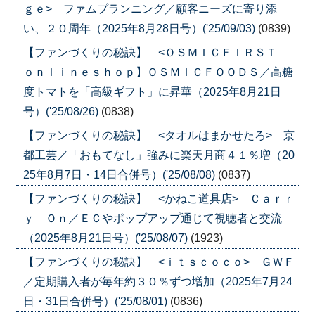
ｇｅ> ファムプランニング／顧客ニーズに寄り添
い、２０周年（2025年8月28日号）('25/09/03)
(0839)
【ファンづくりの秘訣】 <ＯＳＭＩＣＦＩＲＳＴ
ｏｎｌｉｎｅｓｈｏｐ】ＯＳＭＩＣＦＯＯＤＳ／高糖
度トマトを「高級ギフト」に昇華（2025年8月21日
号）('25/08/26)
(0838)
【ファンづくりの秘訣】 <タオルはまかせたろ> 京
都工芸／「おもてなし」強みに楽天月商４１％増（20
25年8月7日・14日合併号）('25/08/08)
(0837)
【ファンづくりの秘訣】 <かねこ道具店> Ｃａｒｒ
ｙ Ｏｎ／ＥＣやポップアップ通じて視聴者と交流
（2025年8月21日号）('25/08/07)
(1923)
【ファンづくりの秘訣】 <ｉｔｓｃｏｃｏ> ＧＷＦ
／定期購入者が毎年約３０％ずつ増加（2025年7月24
日・31日合併号）('25/08/01)
(0836)