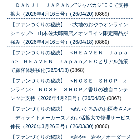
ＤＡＮＪＩ ＪＡＰＡＮ／”ジャパカジ”ＥＣで支持
拡大（2026年4月16日号）('26/04/20)
(0869)
【ファンづくりの秘訣】 <大地のおやつオンライン
ショップ> 山本佐太郎商店／オンライン限定商品が
強み（2026年4月16日号）('26/04/18)
(0869)
【ファンづくりの秘訣】 <ＨＥＡＶＥＮ Ｊａｐａ
ｎ> ＨＥＡＶＥＮ Ｊａｐａｎ／ＥＣとリアル施策
で顧客体験強化('26/04/13)
(0868)
【ファンづくりの秘訣】 <ＮＯＳＥ ＳＨＯＰ オ
ンライン> ＮＯＳＥ ＳＨＯＰ／香りの独自コンテ
ンツに支持（2026年4月2日号）('26/04/06)
(0867)
【ファンづくりの秘訣】 <ぬいぐるみのお医者さん>
ディライトメーカーズ／ぬい活拡大で修理サービス
伸長（2026年3月26日号）('26/03/30)
(0866)
【ファンづくりの秘訣】 <岩や> 岩や／オーダーメ