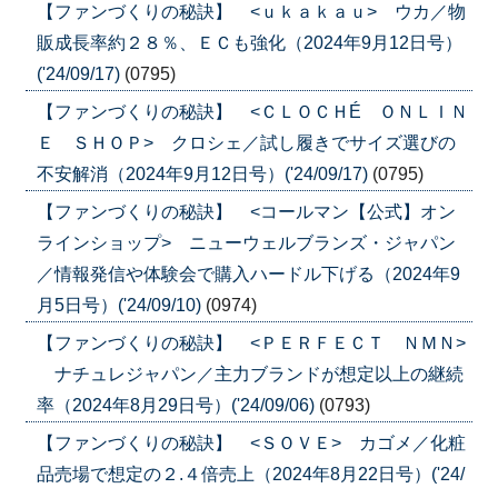
【ファンづくりの秘訣】 <ｕｋａｋａｕ> ウカ／物
販成長率約２８％、ＥＣも強化（2024年9月12日号）
('24/09/17)
(0795)
【ファンづくりの秘訣】 <ＣＬＯＣＨÉ ＯＮＬＩＮ
Ｅ ＳＨＯＰ> クロシェ／試し履きでサイズ選びの
不安解消（2024年9月12日号）('24/09/17)
(0795)
【ファンづくりの秘訣】 <コールマン【公式】オン
ラインショップ> ニューウェルブランズ・ジャパン
／情報発信や体験会で購入ハードル下げる（2024年9
月5日号）('24/09/10)
(0974)
【ファンづくりの秘訣】 <ＰＥＲＦＥＣＴ ＮＭＮ>
ナチュレジャパン／主力ブランドが想定以上の継続
率（2024年8月29日号）('24/09/06)
(0793)
【ファンづくりの秘訣】 <ＳＯＶＥ> カゴメ／化粧
品売場で想定の２.４倍売上（2024年8月22日号）('24/