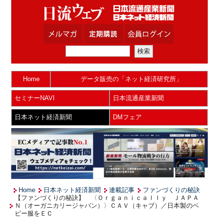
Home
データ販売の「ネット経済研究所」
セミナーNAVI
日本流通産業新聞
日本ネット経済新聞
DMフェア
Home
日本ネット経済新聞
連載記事
ファンづくりの秘訣
【ファンづくりの秘訣】 〈Ｏｒｇａｎｉｃａｌｌｙ ＪＡＰＡ
Ｎ（オーガニカリージャパン）〉ＣＡＶ（キャブ）／日本製のベ
ビー服をＥＣ