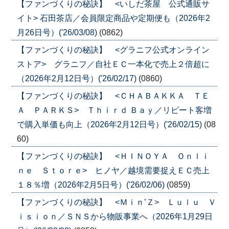
【ファンづくりの秘訣】 <いしだ茶屋 公式通販サ
イト> 石田茶店／会員限定商品や定期便も（2026年2
月26日号）('26/03/08)
(0862)
【ファンづくりの秘訣】 <グラニフ公式オンライン
ストア> グラニフ／自社ＥＣ一本化で売上２倍超に
（2026年2月12日号）('26/02/17)
(0860)
【ファンづくりの秘訣】 <ＣＨＡＢＡＫＫＡ ＴＥ
Ａ ＰＡＲＫＳ> Ｔｈｉｒｄ Ｂａｙ／リピート客増
で購入単価も向上（2026年2月12日号）('26/02/15)
(08
60)
【ファンづくりの秘訣】 <ＨＩＮＯＹＡ Ｏｎｌｉ
ｎｅ Ｓｔｏｒｅ> ヒノヤ／越境需要捉えＥＣ売上
１８％増（2026年2月5日号）('26/02/06)
(0859)
【ファンづくりの秘訣】 <Ｍｉｎ’Ｚ> Ｌｕｌｕ Ｖ
ｉｓｉｏｎ／ＳＮＳから物販事業へ（2026年1月29日