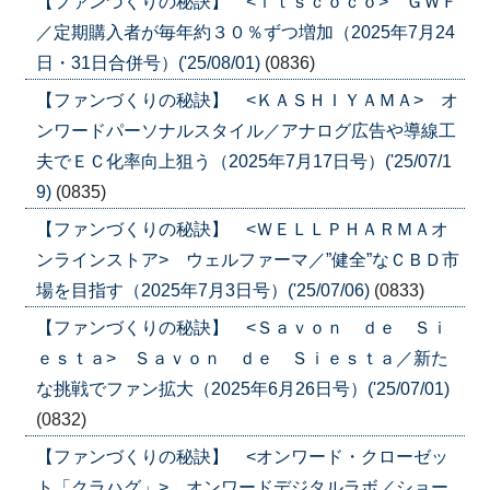
【ファンづくりの秘訣】 <ｉｔｓｃｏｃｏ> ＧＷＦ
／定期購入者が毎年約３０％ずつ増加（2025年7月24
日・31日合併号）('25/08/01)
(0836)
【ファンづくりの秘訣】 <ＫＡＳＨＩＹＡＭＡ> オ
ンワードパーソナルスタイル／アナログ広告や導線工
夫でＥＣ化率向上狙う（2025年7月17日号）('25/07/1
9)
(0835)
【ファンづくりの秘訣】 <ＷＥＬＬＰＨＡＲＭＡオ
ンラインストア> ウェルファーマ／”健全”なＣＢＤ市
場を目指す（2025年7月3日号）('25/07/06)
(0833)
【ファンづくりの秘訣】 <Ｓａｖｏｎ ｄｅ Ｓｉ
ｅｓｔａ> Ｓａｖｏｎ ｄｅ Ｓｉｅｓｔａ／新た
な挑戦でファン拡大（2025年6月26日号）('25/07/01)
(0832)
【ファンづくりの秘訣】 <オンワード・クローゼッ
ト「クラハグ」> オンワードデジタルラボ／ショー