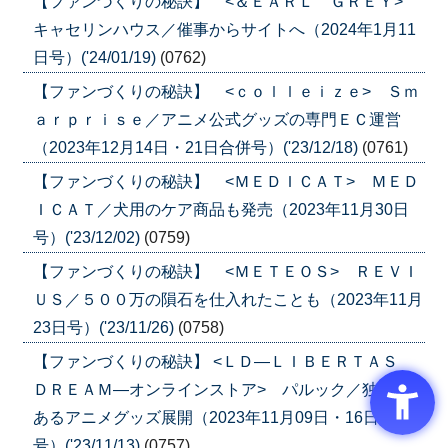
【ファンづくりの秘訣】 <＆ＥＡＲＬ ＧＲＥＹ>
キャセリンハウス／催事からサイトへ（2024年1月11
日号）('24/01/19)
(0762)
【ファンづくりの秘訣】 <ｃｏｌｌｅｉｚｅ> Ｓｍ
ａｒｐｒｉｓｅ／アニメ公式グッズの専門ＥＣ運営
（2023年12月14日・21日合併号）('23/12/18)
(0761)
【ファンづくりの秘訣】 <ＭＥＤＩＣＡＴ> ＭＥＤ
ＩＣＡＴ／犬用のケア商品も発売（2023年11月30日
号）('23/12/02)
(0759)
【ファンづくりの秘訣】 <ＭＥＴＥＯＳ> ＲＥＶＩ
ＵＳ／５００万の隕石を仕入れたことも（2023年11月
23日号）('23/11/26)
(0758)
【ファンづくりの秘訣】 <ＬＤ―ＬＩＢＥＲＴＡＳ
ＤＲＥＡＭ―オンラインストア> パルック／独自性
あるアニメグッズ展開（2023年11月09日・16日 合併
号）('23/11/13)
(0757)