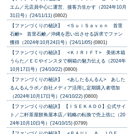
エム／元店員中心に運営、接客力生かす（2024年10月
31日号）('24/11/11)
(0802)
【ファンづくりの秘訣】 <ＳｕｉＳａｖｏｎ 首里
石鹸> 首里石鹸／沖縄を思い出させる訴求でファン
獲得（2024年10月24日号）('24/11/05)
(0801)
【ファンづくりの秘訣】 <ＫＩＲＩＦＴ> 美術木箱
うらた／ＥＣやインスタで桐箱の魅力伝える（2024年
10月17日号）('24/10/22)
(0800)
【ファンづくりの秘訣】 <あしたるんるん> あした
るんるんラボ／自社メディア活用し定期購入者増加
（2024年10月17日号）('24/10/22)
(0800)
【ファンづくりの秘訣】 【ＩＳＥＫＡＤＯ】公式サイ
ト／二軒茶屋餅角屋本店／戦略の転換で売上倍に（20
24年10月10日号）('24/10/15)
(0799)
【ファンづくりの秘訣】 <ＰＡＵＬ ＆ ＪＯＥ