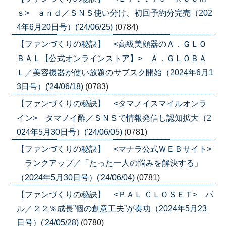
ｓ> ａｎｄ／ＳＮＳ使い分け、初回予約分完売（202
4年6月20日号）('24/06/25)
(0784)
【ファンづくりの秘訣】 <高級美顔器のＡ．ＧＬＯ
ＢＡＬ【公式オンラインストア】> Ａ．ＧＬＯＢＡ
Ｌ／美容機器が使い放題のサブスク開始（2024年6月1
3日号）('24/06/18)
(0783)
【ファンづくりの秘訣】 <タマノイスマイルオンラ
イン> タマノイ酢／ＳＮＳで情報発信し認知拡大（2
024年5月30日号）('24/06/05)
(0781)
【ファンづくりの秘訣】 <マナラ公式ＷＥＢサイト>
ランクアップ／「たった一人の悩みを解決する」
（2024年5月30日号）('24/06/04)
(0781)
【ファンづくりの秘訣】 <ＰＡＬ ＣＬＯＳＥＴ> パ
ル／２２％成長”個の創意工夫”が奏功（2024年5月23
日号）('24/05/28)
(0780)