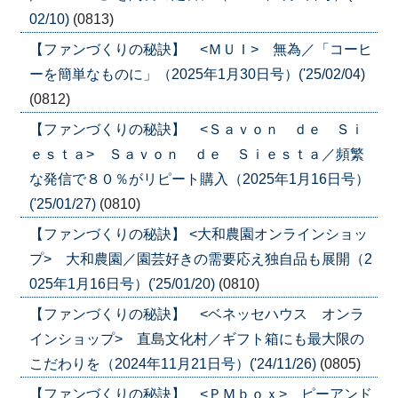
02/10)
(0813)
【ファンづくりの秘訣】 <ＭＵＩ> 無為／「コーヒ
ーを簡単なものに」（2025年1月30日号）('25/02/04)
(0812)
【ファンづくりの秘訣】 <Ｓａｖｏｎ ｄｅ Ｓｉ
ｅｓｔａ> Ｓａｖｏｎ ｄｅ Ｓｉｅｓｔａ／頻繁
な発信で８０％がリピート購入（2025年1月16日号）
('25/01/27)
(0810)
【ファンづくりの秘訣】 <大和農園オンラインショッ
プ> 大和農園／園芸好きの需要応え独自品も展開（2
025年1月16日号）('25/01/20)
(0810)
【ファンづくりの秘訣】 <ベネッセハウス オンラ
インショップ> 直島文化村／ギフト箱にも最大限の
こだわりを（2024年11月21日号）('24/11/26)
(0805)
【ファンづくりの秘訣】 <ＰＭｂｏｘ> ピーアンド