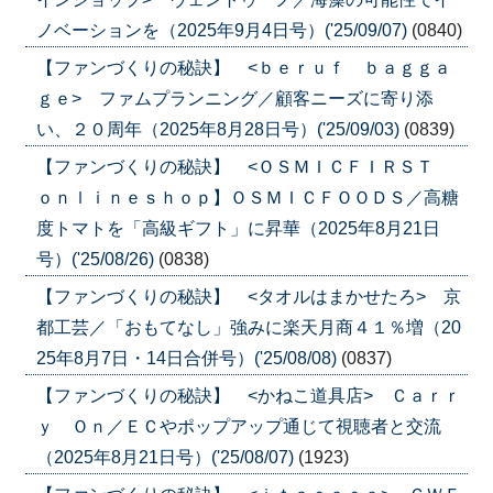
ノベーションを（2025年9月4日号）('25/09/07)
(0840)
【ファンづくりの秘訣】 <ｂｅｒｕｆ ｂａｇｇａ
ｇｅ> ファムプランニング／顧客ニーズに寄り添
い、２０周年（2025年8月28日号）('25/09/03)
(0839)
【ファンづくりの秘訣】 <ＯＳＭＩＣＦＩＲＳＴ
ｏｎｌｉｎｅｓｈｏｐ】ＯＳＭＩＣＦＯＯＤＳ／高糖
度トマトを「高級ギフト」に昇華（2025年8月21日
号）('25/08/26)
(0838)
【ファンづくりの秘訣】 <タオルはまかせたろ> 京
都工芸／「おもてなし」強みに楽天月商４１％増（20
25年8月7日・14日合併号）('25/08/08)
(0837)
【ファンづくりの秘訣】 <かねこ道具店> Ｃａｒｒ
ｙ Ｏｎ／ＥＣやポップアップ通じて視聴者と交流
（2025年8月21日号）('25/08/07)
(1923)