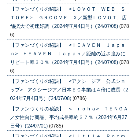
【ファンづくりの秘訣】 <ＬＯＶＯＴ ＷＥＢ Ｓ
ＴＯＲＥ> ＧＲＯＯＶＥ Ｘ／新型ＬＯＶＯＴ、店
舗拡大で初速好調（2024年7月4日号）('24/07/08)
(078
6)
【ファンづくりの秘訣】 <ＨＥＡＶＥＮ Ｊａｐａ
ｎ> ＨＥＡＶＥＮ Ｊａｐａｎ／距離の近さ強みに
リピート率３０％（2024年7月4日号）('24/07/08)
(078
6)
【ファンづくりの秘訣】 <アクシージア 公式ショ
ップ> アクシージア／日本ＥＣ事業は４倍に成長（2
024年7月4日号）('24/07/08)
(0786)
【ファンづくりの秘訣】 <ｉｒｏｈａ> ＴＥＮＧＡ
／女性向け商品、平均成長率約３７％（2024年6月27
日号）('24/07/01)
(0785)
【ファンづくりの秘訣】 <Ｌｉｔｔｌｅ Ｒｏｏｍ