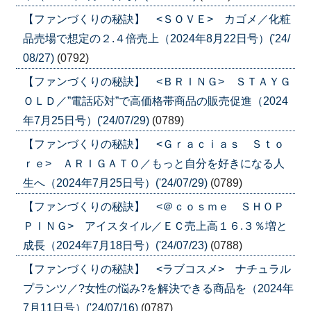
【ファンづくりの秘訣】 <ＳＯＶＥ> カゴメ／化粧
品売場で想定の２.４倍売上（2024年8月22日号）('24/
08/27)
(0792)
【ファンづくりの秘訣】 <ＢＲＩＮＧ> ＳＴＡＹＧ
ＯＬＤ／”電話応対”で高価格帯商品の販売促進（2024
年7月25日号）('24/07/29)
(0789)
【ファンづくりの秘訣】 <Ｇｒａｃｉａｓ Ｓｔｏ
ｒｅ> ＡＲＩＧＡＴＯ／もっと自分を好きになる人
生へ（2024年7月25日号）('24/07/29)
(0789)
【ファンづくりの秘訣】 <＠ｃｏｓｍｅ ＳＨＯＰ
ＰＩＮＧ> アイスタイル／ＥＣ売上高１６.３％増と
成長（2024年7月18日号）('24/07/23)
(0788)
【ファンづくりの秘訣】 <ラブコスメ> ナチュラル
プランツ／?女性の悩み?を解決できる商品を（2024年
7月11日号）('24/07/16)
(0787)