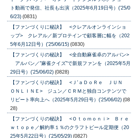
ト動画で発信、社長も出演（2025年6月19日号）('25/0
6/23)
(0831)
【ファンづくりに秘訣】 <クレアルオンラインショ
ップ> クレアル／新プロテインで顧客層に幅を（202
5年6月12日号）('25/06/15)
(0830)
【ファンづくりの秘訣】 <全自動麻雀卓のアルバン>
アルバン／”麻雀クイズ”で新規ファンを（2025年5月
29日号）('25/06/02)
(0828)
【ファンづくりの秘訣】 <Ｊ’ａＤｏＲｅ ＪＵＮ
ＯＮＬＩＮＥ> ジュン／ＣＲＭと独自コンテンツで
リピート率向上へ（2025年5月29日号）('25/06/02)
(08
28)
【ファンづくりの秘訣】 <Ｏｔｏｍｏｎｉ> Ｂｒｅ
ｗｔｏｐｅ／解約率１％のクラフトビール定期便（20
25年5月22日号）('25/05/29)
(0827)