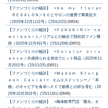
【ファンづくりの秘訣】 <ｂｅ ｍｙ ｆｌｏｒａ>
ＲＥＳＡＬＯＮ／ＥＣとサロンの連携で事業拡大
（2025年12月11日号）('25/12/15)
(0854)
【ファンづくりの秘訣】 <ＦＵＫＵＫＩＲＩ> ｎｅ
ｗｃｌａｓｓｉｃ／リアルとの融合で熱狂的ファン獲
得（2025年12月4日号）('25/12/08)
(0853)
【ファンづくりの秘訣】 <Ｃｏｌｕｌｕ> ｏｒｉｖ
ａｎｃｅ／共感得られる発信でヒット商品（2025年11
月20日号）('25/11/25)
(0851)
【ファンづくりの秘訣】 <Ｍａｄａｍ Ｓｔｕｒｇ
ｅｏｎ．Ｃａｖｉａｒ> エムエスドットシー／「本
物」のキャビアを食卓へＥＣで顧客との絆を育む（20
25年10月30日号）('25/11/01)
(0848)
【ファンづくりの秘訣】 <梅体験専門店「蝶矢」オ