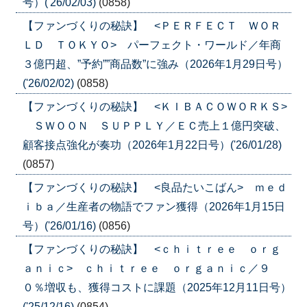
号）('26/02/03)
(0858)
【ファンづくりの秘訣】 <ＰＥＲＦＥＣＴ ＷＯＲ
ＬＤ ＴＯＫＹＯ> パーフェクト・ワールド／年商
３億円超、”予約””商品数”に強み（2026年1月29日号）
('26/02/02)
(0858)
【ファンづくりの秘訣】 <ＫＩＢＡＣＯＷＯＲＫＳ>
ＳＷＯＯＮ ＳＵＰＰＬＹ／ＥＣ売上１億円突破、
顧客接点強化が奏功（2026年1月22日号）('26/01/28)
(0857)
【ファンづくりの秘訣】 <良品たいこばん> ｍｅｄ
ｉｂａ／生産者の物語でファン獲得（2026年1月15日
号）('26/01/16)
(0856)
【ファンづくりの秘訣】 <ｃｈｉｔｒｅｅ ｏｒｇ
ａｎｉｃ> ｃｈｉｔｒｅｅ ｏｒｇａｎｉｃ／９
０％増収も、獲得コストに課題（2025年12月11日号）
('25/12/16)
(0854)