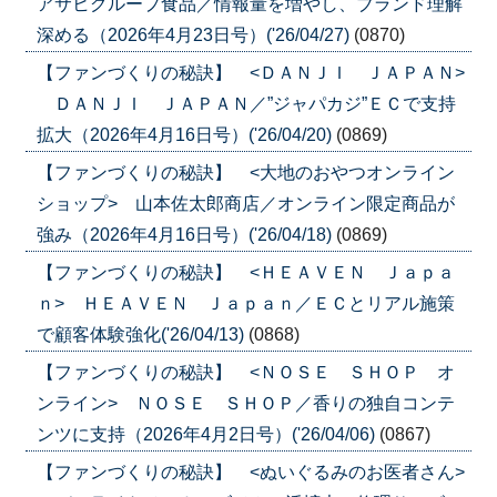
アサヒグループ食品／情報量を増やし、ブランド理解
深める（2026年4月23日号）('26/04/27)
(0870)
【ファンづくりの秘訣】 <ＤＡＮＪＩ ＪＡＰＡＮ>
ＤＡＮＪＩ ＪＡＰＡＮ／”ジャパカジ”ＥＣで支持
拡大（2026年4月16日号）('26/04/20)
(0869)
【ファンづくりの秘訣】 <大地のおやつオンライン
ショップ> 山本佐太郎商店／オンライン限定商品が
強み（2026年4月16日号）('26/04/18)
(0869)
【ファンづくりの秘訣】 <ＨＥＡＶＥＮ Ｊａｐａ
ｎ> ＨＥＡＶＥＮ Ｊａｐａｎ／ＥＣとリアル施策
で顧客体験強化('26/04/13)
(0868)
【ファンづくりの秘訣】 <ＮＯＳＥ ＳＨＯＰ オ
ンライン> ＮＯＳＥ ＳＨＯＰ／香りの独自コンテ
ンツに支持（2026年4月2日号）('26/04/06)
(0867)
【ファンづくりの秘訣】 <ぬいぐるみのお医者さん>