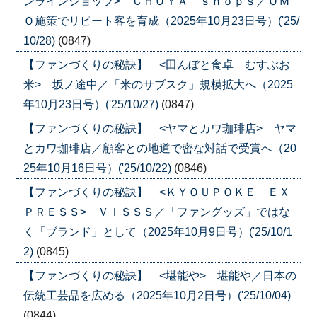
ンラインショップ> ＣＨＯＹＡ ｓｈｏｐｓ／ＯＭ
Ｏ施策でリピート客を育成（2025年10月23日号）('25/
10/28)
(0847)
【ファンづくりの秘訣】 <田んぼと食卓 むすぶお
米> 坂ノ途中／「米のサブスク」規模拡大へ（2025
年10月23日号）('25/10/27)
(0847)
【ファンづくりの秘訣】 <ヤマとカワ珈琲店> ヤマ
とカワ珈琲店／顧客との地道で密な対話で受賞へ（20
25年10月16日号）('25/10/22)
(0846)
【ファンづくりの秘訣】 <ＫＹＯＵＰＯＫＥ ＥＸ
ＰＲＥＳＳ> ＶＩＳＳＳ／「ファングッズ」ではな
く「ブランド」として（2025年10月9日号）('25/10/1
2)
(0845)
【ファンづくりの秘訣】 <堪能や> 堪能や／日本の
伝統工芸品を広める（2025年10月2日号）('25/10/04)
(0844)