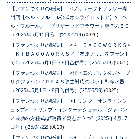
【ファンづくりの秘訣】 <プリザーブドフラワー専
門店【ベル・フルール公式オンラインストア】> ベ
ル・フルール／「プリザーブドフラワー」専門のＥＣ
（2025年5月15日号）('25/05/19)
(0826)
【ファンづくりの秘訣】 <ＫＩＢＡＣＯＷＯＲＫＳ>
ＫＩＢＡＣＯＷＯＲＫＳ／〝友達ノリ〟をブランド
でも（2025年5月1日・8日合併号）('25/05/09)
(0825)
【ファンづくりの秘訣】 <浄水器のブリタ公式> ブ
リタジャパン／ＰＦＡＳ除去対応のポット型浄水器
（2025年5月1日・8日合併号）('25/05/09)
(0825)
【ファンづくりの秘訣】 <トリンプ・オンラインシ
ョップ> トリンプ・インターナショナル・ジャパン
／成功の方程式は”消費者観点に立つ”（2025年4月17
日号）('25/04/22)
(0823)
【ファンづくりの秘訣】 <Ｒｉｎ é> Ｎｅｉｔｈ／