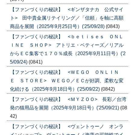
【ファンづくりの秘訣】 <ギンザタナカ 公式サイ
ト> 田中貴金属リテイリング／「信頼」を軸に高額
商品を展開（2025年9月25日号）('25/09/28)
(0843)
【ファンづくりの秘訣】 <ｂｅｔｉｓｅｓ ＯＮＬ
ＩＮＥ ＳＨＯＰ> アトリエ・ベティーズ／リアル
からＥＣ集客で１７０％成長（2025年9月11日号）('2
5/09/24)
(0841)
【ファンづくりの秘訣】 <ＷＥＧＯ ＯＮＬＩＮ
Ｅ ＳＴＯＲＥ> ＷＥＧＯ／ＥＣが好調、柔軟な変
化続ける（2025年9月18日号）('25/09/22)
(0842)
【ファンづくりの秘訣】 <ＭＹＺＯＯ> 長彩／台湾
発の猫用品を展開（2025年9月18日号）('25/09/21)
(08
42)
【ファンづくりの秘訣】 <ヴェントゥーノ オンラ
インショップ> ヴェントゥーノ／海藻の可能性でイ