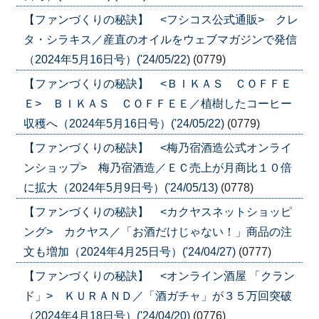
【ファンづくりの秘訣】 <フシコス公式通販> クレ
タ・シラキス／産直のオイルをウェブマガジンで発信
（2024年5月16日号）('24/05/22)
(0779)
【ファンづくりの秘訣】 <ＢＩＫＡＳ ＣＯＦＦＥ
Ｅ> ＢＩＫＡＳ ＣＯＦＦＥＥ／植樹したコーヒー
収穫へ（2024年5月16日号）('24/05/22)
(0779)
【ファンづくりの秘訣】 <梅乃宿酒造公式オンライ
ンショップ> 梅乃宿酒造／ＥＣ売上が月商比１０倍
に拡大（2024年5月9日号）('24/05/13)
(0778)
【ファンづくりの秘訣】 <カクヤスネットショッピ
ング> カクヤス／「お酒だけじゃない！」商品の注
文も増加（2024年4月25日号）('24/04/27)
(0777)
【ファンづくりの秘訣】 <オンライン酒屋 「クラン
ド」> ＫＵＲＡＮＤ／「酒ガチャ」が３５万回突破
（2024年4月18日号）('24/04/20)
(0776)