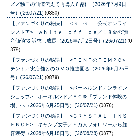
ズ／独自の価値伝えて再購入６割に（2026年7月9日
号）('26/07/21)
(0880)
【ファンづくりの秘訣】 <ＧＩＧＩ 公式オンライ
ンストア> ｗｈｉｔｅ ｏｆｆｉｃｅ／１８金の”資
産価値”を訴求し成長（2026年7月2日号）('26/07/21)
(0
879)
【ファンづくりの秘訣】 <ＴＥＮＴのＴＥＭＰＯ>
テント／実店舗とのＯＭＯ推進図る（2026年6月25日
号）('26/07/21)
(0878)
【ファンづくりの秘訣】 <ボーネルンドオンライン
ショップ> ボーネルンド／ＥＣを「ブランド体験の
場」へ（2026年6月25日号）('26/07/21)
(0878)
【ファンづくりの秘訣】 <ＣＲＹＳＴＡＬ ＩＮＳ
ＥＮＣＥ> キャンプ女子／６万人フォロワーから顧
客獲得（2026年6月18日号）('26/06/23)
(0877)