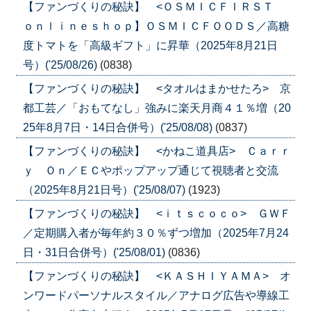
【ファンづくりの秘訣】 <ＯＳＭＩＣＦＩＲＳＴ
ｏｎｌｉｎｅｓｈｏｐ】ＯＳＭＩＣＦＯＯＤＳ／高糖
度トマトを「高級ギフト」に昇華（2025年8月21日
号）('25/08/26)
(0838)
【ファンづくりの秘訣】 <タオルはまかせたろ> 京
都工芸／「おもてなし」強みに楽天月商４１％増（20
25年8月7日・14日合併号）('25/08/08)
(0837)
【ファンづくりの秘訣】 <かねこ道具店> Ｃａｒｒ
ｙ Ｏｎ／ＥＣやポップアップ通じて視聴者と交流
（2025年8月21日号）('25/08/07)
(1923)
【ファンづくりの秘訣】 <ｉｔｓｃｏｃｏ> ＧＷＦ
／定期購入者が毎年約３０％ずつ増加（2025年7月24
日・31日合併号）('25/08/01)
(0836)
【ファンづくりの秘訣】 <ＫＡＳＨＩＹＡＭＡ> オ
ンワードパーソナルスタイル／アナログ広告や導線工