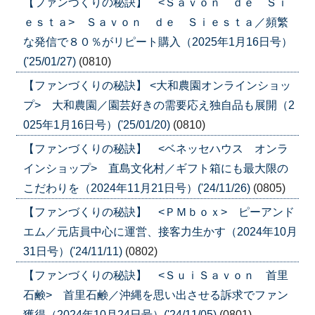
【ファンづくりの秘訣】 <Ｓａｖｏｎ ｄｅ Ｓｉ
ｅｓｔａ> Ｓａｖｏｎ ｄｅ Ｓｉｅｓｔａ／頻繁
な発信で８０％がリピート購入（2025年1月16日号）
('25/01/27)
(0810)
【ファンづくりの秘訣】 <大和農園オンラインショッ
プ> 大和農園／園芸好きの需要応え独自品も展開（2
025年1月16日号）('25/01/20)
(0810)
【ファンづくりの秘訣】 <ベネッセハウス オンラ
インショップ> 直島文化村／ギフト箱にも最大限の
こだわりを（2024年11月21日号）('24/11/26)
(0805)
【ファンづくりの秘訣】 <ＰＭｂｏｘ> ピーアンド
エム／元店員中心に運営、接客力生かす（2024年10月
31日号）('24/11/11)
(0802)
【ファンづくりの秘訣】 <ＳｕｉＳａｖｏｎ 首里
石鹸> 首里石鹸／沖縄を思い出させる訴求でファン
獲得（2024年10月24日号）('24/11/05)
(0801)