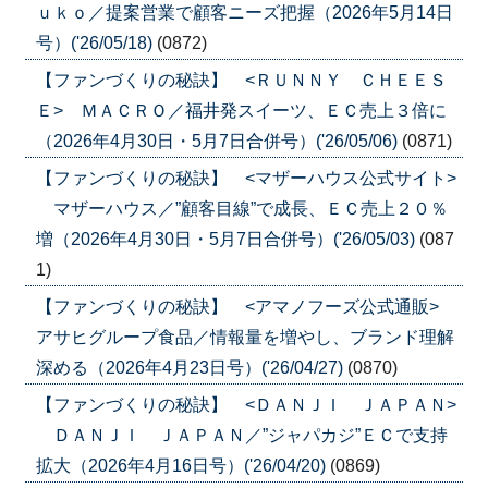
ｕｋｏ／提案営業で顧客ニーズ把握（2026年5月14日
号）('26/05/18)
(0872)
【ファンづくりの秘訣】 <ＲＵＮＮＹ ＣＨＥＥＳ
Ｅ> ＭＡＣＲＯ／福井発スイーツ、ＥＣ売上３倍に
（2026年4月30日・5月7日合併号）('26/05/06)
(0871)
【ファンづくりの秘訣】 <マザーハウス公式サイト>
マザーハウス／”顧客目線”で成長、ＥＣ売上２０％
増（2026年4月30日・5月7日合併号）('26/05/03)
(087
1)
【ファンづくりの秘訣】 <アマノフーズ公式通販>
アサヒグループ食品／情報量を増やし、ブランド理解
深める（2026年4月23日号）('26/04/27)
(0870)
【ファンづくりの秘訣】 <ＤＡＮＪＩ ＪＡＰＡＮ>
ＤＡＮＪＩ ＪＡＰＡＮ／”ジャパカジ”ＥＣで支持
拡大（2026年4月16日号）('26/04/20)
(0869)