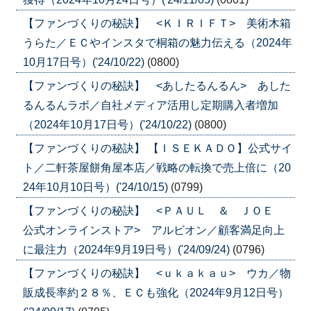
【ファンづくりの秘訣】 <ＫＩＲＩＦＴ> 美術木箱
うらた／ＥＣやインスタで桐箱の魅力伝える（2024年
10月17日号）('24/10/22)
(0800)
【ファンづくりの秘訣】 <あしたるんるん> あした
るんるんラボ／自社メディア活用し定期購入者増加
（2024年10月17日号）('24/10/22)
(0800)
【ファンづくりの秘訣】 【ＩＳＥＫＡＤＯ】公式サイ
ト／二軒茶屋餅角屋本店／戦略の転換で売上倍に（20
24年10月10日号）('24/10/15)
(0799)
【ファンづくりの秘訣】 <ＰＡＵＬ ＆ ＪＯＥ
公式オンラインストア> アルビオン／顧客満足向上
に最注力（2024年9月19日号）('24/09/24)
(0796)
【ファンづくりの秘訣】 <ｕｋａｋａｕ> ウカ／物
販成長率約２８％、ＥＣも強化（2024年9月12日号）