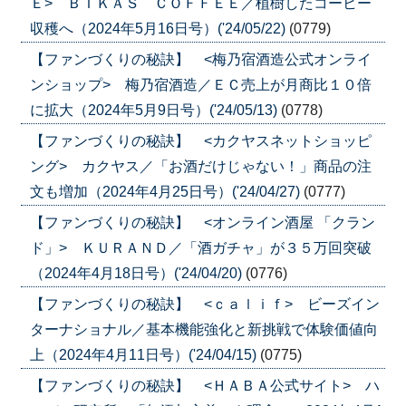
Ｅ> ＢＩＫＡＳ ＣＯＦＦＥＥ／植樹したコーヒー
収穫へ（2024年5月16日号）('24/05/22)
(0779)
【ファンづくりの秘訣】 <梅乃宿酒造公式オンライ
ンショップ> 梅乃宿酒造／ＥＣ売上が月商比１０倍
に拡大（2024年5月9日号）('24/05/13)
(0778)
【ファンづくりの秘訣】 <カクヤスネットショッピ
ング> カクヤス／「お酒だけじゃない！」商品の注
文も増加（2024年4月25日号）('24/04/27)
(0777)
【ファンづくりの秘訣】 <オンライン酒屋 「クラン
ド」> ＫＵＲＡＮＤ／「酒ガチャ」が３５万回突破
（2024年4月18日号）('24/04/20)
(0776)
【ファンづくりの秘訣】 <ｃａｌｉｆ> ビーズイン
ターナショナル／基本機能強化と新挑戦で体験価値向
上（2024年4月11日号）('24/04/15)
(0775)
【ファンづくりの秘訣】 <ＨＡＢＡ公式サイト> ハ