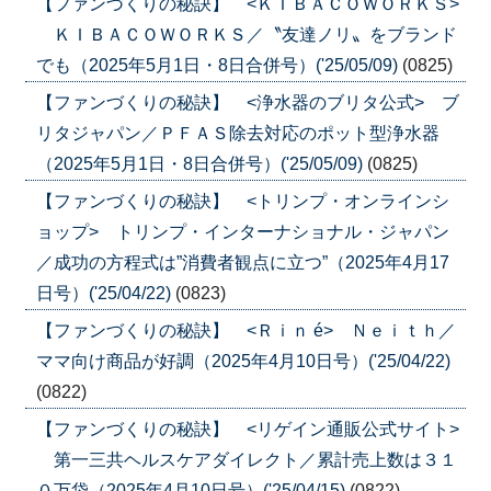
【ファンづくりの秘訣】 <ＫＩＢＡＣＯＷＯＲＫＳ>
ＫＩＢＡＣＯＷＯＲＫＳ／〝友達ノリ〟をブランド
でも（2025年5月1日・8日合併号）('25/05/09)
(0825)
【ファンづくりの秘訣】 <浄水器のブリタ公式> ブ
リタジャパン／ＰＦＡＳ除去対応のポット型浄水器
（2025年5月1日・8日合併号）('25/05/09)
(0825)
【ファンづくりの秘訣】 <トリンプ・オンラインシ
ョップ> トリンプ・インターナショナル・ジャパン
／成功の方程式は”消費者観点に立つ”（2025年4月17
日号）('25/04/22)
(0823)
【ファンづくりの秘訣】 <Ｒｉｎ é> Ｎｅｉｔｈ／
ママ向け商品が好調（2025年4月10日号）('25/04/22)
(0822)
【ファンづくりの秘訣】 <リゲイン通販公式サイト>
第一三共ヘルスケアダイレクト／累計売上数は３１
０万袋（2025年4月10日号）('25/04/15)
(0822)