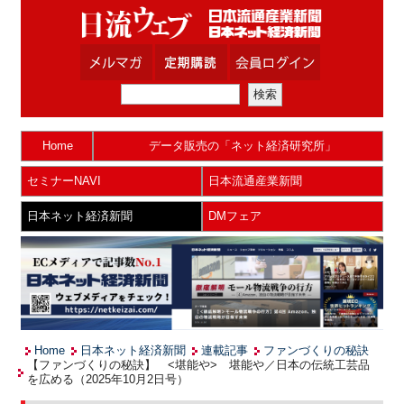
Home
データ販売の「ネット経済研究所」
セミナーNAVI
日本流通産業新聞
日本ネット経済新聞
DMフェア
Home
日本ネット経済新聞
連載記事
ファンづくりの秘訣
【ファンづくりの秘訣】 <堪能や> 堪能や／日本の伝統工芸品
を広める（2025年10月2日号）