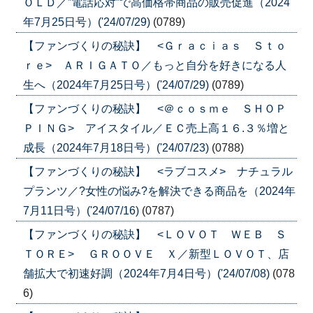
ＯＬＤ／”電話応対”で高価格帯商品の販売促進（2024
年7月25日号）('24/07/29)
(0789)
【ファンづくりの秘訣】 <Ｇｒａｃｉａｓ Ｓｔｏ
ｒｅ> ＡＲＩＧＡＴＯ／もっと自分を好きになる人
生へ（2024年7月25日号）('24/07/29)
(0789)
【ファンづくりの秘訣】 <＠ｃｏｓｍｅ ＳＨＯＰ
ＰＩＮＧ> アイスタイル／ＥＣ売上高１６.３％増と
成長（2024年7月18日号）('24/07/23)
(0788)
【ファンづくりの秘訣】 <ラブコスメ> ナチュラル
プランツ／?女性の悩み?を解決できる商品を（2024年
7月11日号）('24/07/16)
(0787)
【ファンづくりの秘訣】 <ＬＯＶＯＴ ＷＥＢ Ｓ
ＴＯＲＥ> ＧＲＯＯＶＥ Ｘ／新型ＬＯＶＯＴ、店
舗拡大で初速好調（2024年7月4日号）('24/07/08)
(078
6)