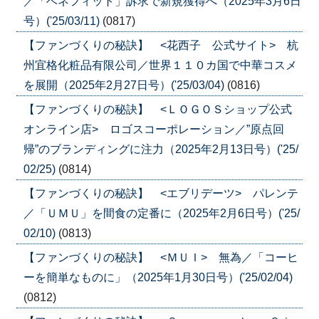
／「ベネフィット」訴求で新規獲得へ（2025年3月6日
号）('25/03/11)
(0817)
【ファンづくりの秘訣】 <花西子 公式サイト> 杭
州宜格化粧品有限公司／世界１１０カ国で中華コスメ
を展開（2025年2月27日号）('25/03/04)
(0816)
【ファンづくりの秘訣】 <ＬＯＧＯＳショップ公式
オンライン店> ロゴスコーポレーション／”原点回
帰”のブランディングに注力（2025年2月13日号）('25/
02/25)
(0814)
【ファンづくりの秘訣】 <エブリデーツ> パレンテ
／「ＵＭＵ」を間食の定番に（2025年2月6日号）('25/
02/10)
(0813)
【ファンづくりの秘訣】 <ＭＵＩ> 無為／「コーヒ
ーを簡単なものに」（2025年1月30日号）('25/02/04)
(0812)