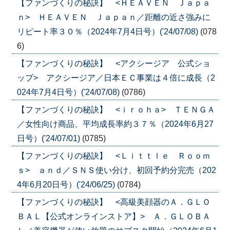
【ファンづくりの秘訣】 <ＨＥＡＶＥＮ Ｊａｐａ
ｎ> ＨＥＡＶＥＮ Ｊａｐａｎ／距離の近さ強みに
リピート率３０％（2024年7月4日号）('24/07/08)
(078
6)
【ファンづくりの秘訣】 <アクシージア 公式ショ
ップ> アクシージア／日本ＥＣ事業は４倍に成長（2
024年7月4日号）('24/07/08)
(0786)
【ファンづくりの秘訣】 <ｉｒｏｈａ> ＴＥＮＧＡ
／女性向け商品、平均成長率約３７％（2024年6月27
日号）('24/07/01)
(0785)
【ファンづくりの秘訣】 <Ｌｉｔｔｌｅ Ｒｏｏｍ
ｓ> ａｎｄ／ＳＮＳ使い分け、初回予約分完売（202
4年6月20日号）('24/06/25)
(0784)
【ファンづくりの秘訣】 <高級美顔器のＡ．ＧＬＯ
ＢＡＬ【公式オンラインストア】> Ａ．ＧＬＯＢＡ