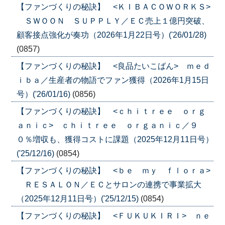
【ファンづくりの秘訣】 <ＫＩＢＡＣＯＷＯＲＫＳ>
ＳＷＯＯＮ ＳＵＰＰＬＹ／ＥＣ売上１億円突破、
顧客接点強化が奏功（2026年1月22日号）('26/01/28)
(0857)
【ファンづくりの秘訣】 <良品たいこばん> ｍｅｄ
ｉｂａ／生産者の物語でファン獲得（2026年1月15日
号）('26/01/16)
(0856)
【ファンづくりの秘訣】 <ｃｈｉｔｒｅｅ ｏｒｇ
ａｎｉｃ> ｃｈｉｔｒｅｅ ｏｒｇａｎｉｃ／９
０％増収も、獲得コストに課題（2025年12月11日号）
('25/12/16)
(0854)
【ファンづくりの秘訣】 <ｂｅ ｍｙ ｆｌｏｒａ>
ＲＥＳＡＬＯＮ／ＥＣとサロンの連携で事業拡大
（2025年12月11日号）('25/12/15)
(0854)
【ファンづくりの秘訣】 <ＦＵＫＵＫＩＲＩ> ｎｅ