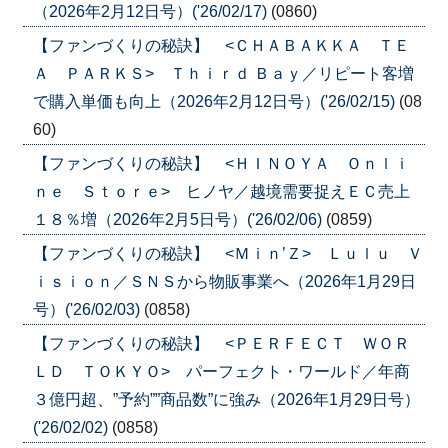
（2026年2月12日号）('26/02/17)
(0860)
【ファンづくりの秘訣】 <ＣＨＡＢＡＫＫＡ ＴＥ
Ａ ＰＡＲＫＳ> Ｔｈｉｒｄ Ｂａｙ／リピート客増
で購入単価も向上（2026年2月12日号）('26/02/15)
(08
60)
【ファンづくりの秘訣】 <ＨＩＮＯＹＡ Ｏｎｌｉ
ｎｅ Ｓｔｏｒｅ> ヒノヤ／越境需要捉えＥＣ売上
１８％増（2026年2月5日号）('26/02/06)
(0859)
【ファンづくりの秘訣】 <Ｍｉｎ’Ｚ> Ｌｕｌｕ Ｖ
ｉｓｉｏｎ／ＳＮＳから物販事業へ（2026年1月29日
号）('26/02/03)
(0858)
【ファンづくりの秘訣】 <ＰＥＲＦＥＣＴ ＷＯＲ
ＬＤ ＴＯＫＹＯ> パーフェクト・ワールド／年商
３億円超、”予約””商品数”に強み（2026年1月29日号）
('26/02/02)
(0858)