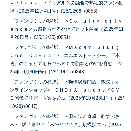
ｗｃｌａｓｓｉｃ／リアルとの融合で熱狂的ファン獲
得（2025年12月4日号）('25/12/08)
(0853)
【ファンづくりの秘訣】 <Ｃｏｌｕｌｕ> ｏｒｉｖ
ａｎｃｅ／共感得られる発信でヒット商品（2025年11
月20日号）('25/11/25)
(0851)
【ファンづくりの秘訣】 <Ｍａｄａｍ Ｓｔｕｒｇ
ｅｏｎ．Ｃａｖｉａｒ> エムエスドットシー／「本
物」のキャビアを食卓へＥＣで顧客との絆を育む（20
25年10月30日号）('25/11/01)
(0848)
【ファンづくりの秘訣】 <梅体験専門店「蝶矢」オ
ンラインショップ> ＣＨＯＹＡ ｓｈｏｐｓ／ＯＭ
Ｏ施策でリピート客を育成（2025年10月23日号）('25/
10/28)
(0847)
【ファンづくりの秘訣】 <田んぼと食卓 むすぶお
米> 坂ノ途中／「米のサブスク」規模拡大へ（2025