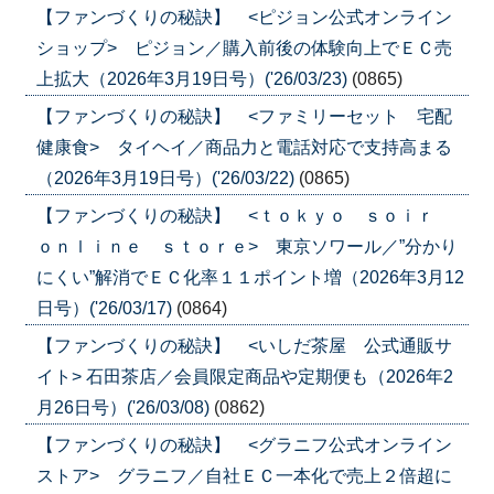
【ファンづくりの秘訣】 <ピジョン公式オンライン
ショップ> ピジョン／購入前後の体験向上でＥＣ売
上拡大（2026年3月19日号）('26/03/23)
(0865)
【ファンづくりの秘訣】 <ファミリーセット 宅配
健康食> タイヘイ／商品力と電話対応で支持高まる
（2026年3月19日号）('26/03/22)
(0865)
【ファンづくりの秘訣】 <ｔｏｋｙｏ ｓｏｉｒ
ｏｎｌｉｎｅ ｓｔｏｒｅ> 東京ソワール／”分かり
にくい”解消でＥＣ化率１１ポイント増（2026年3月12
日号）('26/03/17)
(0864)
【ファンづくりの秘訣】 <いしだ茶屋 公式通販サ
イト> 石田茶店／会員限定商品や定期便も（2026年2
月26日号）('26/03/08)
(0862)
【ファンづくりの秘訣】 <グラニフ公式オンライン
ストア> グラニフ／自社ＥＣ一本化で売上２倍超に