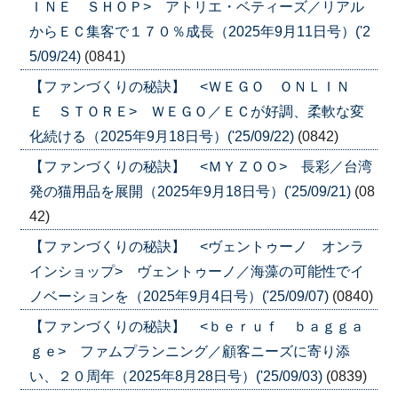
ＩＮＥ ＳＨＯＰ> アトリエ・ベティーズ／リアル
からＥＣ集客で１７０％成長（2025年9月11日号）('2
5/09/24)
(0841)
【ファンづくりの秘訣】 <ＷＥＧＯ ＯＮＬＩＮ
Ｅ ＳＴＯＲＥ> ＷＥＧＯ／ＥＣが好調、柔軟な変
化続ける（2025年9月18日号）('25/09/22)
(0842)
【ファンづくりの秘訣】 <ＭＹＺＯＯ> 長彩／台湾
発の猫用品を展開（2025年9月18日号）('25/09/21)
(08
42)
【ファンづくりの秘訣】 <ヴェントゥーノ オンラ
インショップ> ヴェントゥーノ／海藻の可能性でイ
ノベーションを（2025年9月4日号）('25/09/07)
(0840)
【ファンづくりの秘訣】 <ｂｅｒｕｆ ｂａｇｇａ
ｇｅ> ファムプランニング／顧客ニーズに寄り添
い、２０周年（2025年8月28日号）('25/09/03)
(0839)