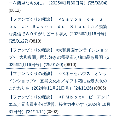
ーを簡単なものに」（2025年1月30日号）('25/02/04)
(0812)
【ファンづくりの秘訣】 <Ｓａｖｏｎ ｄｅ Ｓｉ
ｅｓｔａ> Ｓａｖｏｎ ｄｅ Ｓｉｅｓｔａ／頻繁
な発信で８０％がリピート購入（2025年1月16日号）
('25/01/27)
(0810)
【ファンづくりの秘訣】 <大和農園オンラインショッ
プ> 大和農園／園芸好きの需要応え独自品も展開（2
025年1月16日号）('25/01/20)
(0810)
【ファンづくりの秘訣】 <ベネッセハウス オンラ
インショップ> 直島文化村／ギフト箱にも最大限の
こだわりを（2024年11月21日号）('24/11/26)
(0805)
【ファンづくりの秘訣】 <ＰＭｂｏｘ> ピーアンド
エム／元店員中心に運営、接客力生かす（2024年10月
31日号）('24/11/11)
(0802)