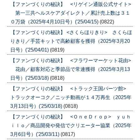
【ファンづくりの秘訣】 <リゲイン通販公式サイト>
第一三共ヘルスケアダイレクト／累計売上数は３１
０万袋（2025年4月10日号）('25/04/15)
(0822)
【ファンづくりの秘訣】 <さくらほりきり> さくらほ
りきり／手芸キットで高齢顧客を獲得（2025年3月20
日号）('25/04/01)
(0819)
【ファンづくりの秘訣】 <フラワーマーケット花由>
花由／顧客対応と季節品で常連獲得（2025年3月13
日号）('25/03/18)
(0818)
【ファンづくりの秘訣】 <トラック王国パーツ館>
トラックオーコク／ニッチ動画が１４万再生（2025年
3月13日号）('25/03/18)
(0818)
【ファンづくりの秘訣】 <ＯｎｅＤｒｏｐ> ｙｕｈ
ｉｌｏ／商品開発や発信でクリエーター協業（2025年
3月6日号）('25/03/11)
(0817)