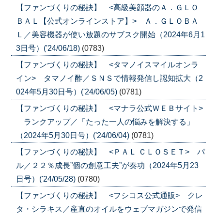
【ファンづくりの秘訣】 <高級美顔器のＡ．ＧＬＯ
ＢＡＬ【公式オンラインストア】> Ａ．ＧＬＯＢＡ
Ｌ／美容機器が使い放題のサブスク開始（2024年6月1
3日号）('24/06/18)
(0783)
【ファンづくりの秘訣】 <タマノイスマイルオンラ
イン> タマノイ酢／ＳＮＳで情報発信し認知拡大（2
024年5月30日号）('24/06/05)
(0781)
【ファンづくりの秘訣】 <マナラ公式ＷＥＢサイト>
ランクアップ／「たった一人の悩みを解決する」
（2024年5月30日号）('24/06/04)
(0781)
【ファンづくりの秘訣】 <ＰＡＬ ＣＬＯＳＥＴ> パ
ル／２２％成長”個の創意工夫”が奏功（2024年5月23
日号）('24/05/28)
(0780)
【ファンづくりの秘訣】 <フシコス公式通販> クレ
タ・シラキス／産直のオイルをウェブマガジンで発信