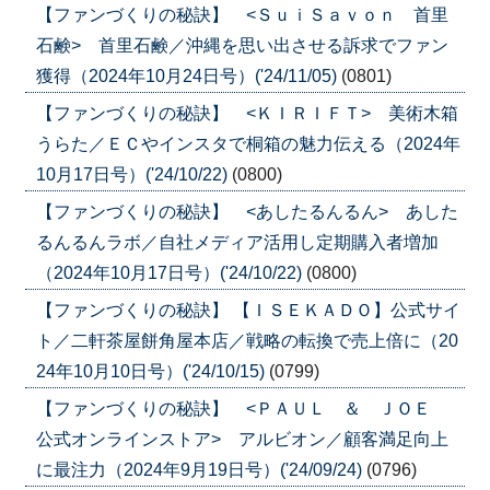
【ファンづくりの秘訣】 <ＳｕｉＳａｖｏｎ 首里
石鹸> 首里石鹸／沖縄を思い出させる訴求でファン
獲得（2024年10月24日号）('24/11/05)
(0801)
【ファンづくりの秘訣】 <ＫＩＲＩＦＴ> 美術木箱
うらた／ＥＣやインスタで桐箱の魅力伝える（2024年
10月17日号）('24/10/22)
(0800)
【ファンづくりの秘訣】 <あしたるんるん> あした
るんるんラボ／自社メディア活用し定期購入者増加
（2024年10月17日号）('24/10/22)
(0800)
【ファンづくりの秘訣】 【ＩＳＥＫＡＤＯ】公式サイ
ト／二軒茶屋餅角屋本店／戦略の転換で売上倍に（20
24年10月10日号）('24/10/15)
(0799)
【ファンづくりの秘訣】 <ＰＡＵＬ ＆ ＪＯＥ
公式オンラインストア> アルビオン／顧客満足向上
に最注力（2024年9月19日号）('24/09/24)
(0796)