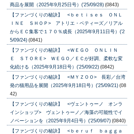
商品を展開（2025年9月25日号）('25/09/28)
(0843)
【ファンづくりの秘訣】 <ｂｅｔｉｓｅｓ ＯＮＬ
ＩＮＥ ＳＨＯＰ> アトリエ・ベティーズ／リアル
からＥＣ集客で１７０％成長（2025年9月11日号）('2
5/09/24)
(0841)
【ファンづくりの秘訣】 <ＷＥＧＯ ＯＮＬＩＮ
Ｅ ＳＴＯＲＥ> ＷＥＧＯ／ＥＣが好調、柔軟な変
化続ける（2025年9月18日号）('25/09/22)
(0842)
【ファンづくりの秘訣】 <ＭＹＺＯＯ> 長彩／台湾
発の猫用品を展開（2025年9月18日号）('25/09/21)
(08
42)
【ファンづくりの秘訣】 <ヴェントゥーノ オンラ
インショップ> ヴェントゥーノ／海藻の可能性でイ
ノベーションを（2025年9月4日号）('25/09/07)
(0840)
【ファンづくりの秘訣】 <ｂｅｒｕｆ ｂａｇｇａ