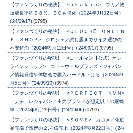
【ファンづくりの秘訣】 <ｕｋａｋａｕ> ウカ／物
販成長率約２８％、ＥＣも強化（2024年9月12日号）
('24/09/17)
(0795)
【ファンづくりの秘訣】 <ＣＬＯＣＨÉ ＯＮＬＩＮ
Ｅ ＳＨＯＰ> クロシェ／試し履きでサイズ選びの
不安解消（2024年9月12日号）('24/09/17)
(0795)
【ファンづくりの秘訣】 <コールマン【公式】オン
ラインショップ> ニューウェルブランズ・ジャパン
／情報発信や体験会で購入ハードル下げる（2024年9
月5日号）('24/09/10)
(0974)
【ファンづくりの秘訣】 <ＰＥＲＦＥＣＴ ＮＭＮ>
ナチュレジャパン／主力ブランドが想定以上の継続
率（2024年8月29日号）('24/09/06)
(0793)
【ファンづくりの秘訣】 <ＳＯＶＥ> カゴメ／化粧
品売場で想定の２.４倍売上（2024年8月22日号）('24/