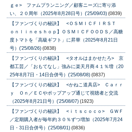
ｇｅ> ファムプランニング／顧客ニーズに寄り添
い、２０周年（2025年8月28日号）('25/09/03)
(0839)
【ファンづくりの秘訣】 <ＯＳＭＩＣＦＩＲＳＴ
ｏｎｌｉｎｅｓｈｏｐ】ＯＳＭＩＣＦＯＯＤＳ／高糖
度トマトを「高級ギフト」に昇華（2025年8月21日
号）('25/08/26)
(0838)
【ファンづくりの秘訣】 <タオルはまかせたろ> 京
都工芸／「おもてなし」強みに楽天月商４１％増（20
25年8月7日・14日合併号）('25/08/08)
(0837)
【ファンづくりの秘訣】 <かねこ道具店> Ｃａｒｒ
ｙ Ｏｎ／ＥＣやポップアップ通じて視聴者と交流
（2025年8月21日号）('25/08/07)
(1923)
【ファンづくりの秘訣】 <ｉｔｓｃｏｃｏ> ＧＷＦ
／定期購入者が毎年約３０％ずつ増加（2025年7月24
日・31日合併号）('25/08/01)
(0836)