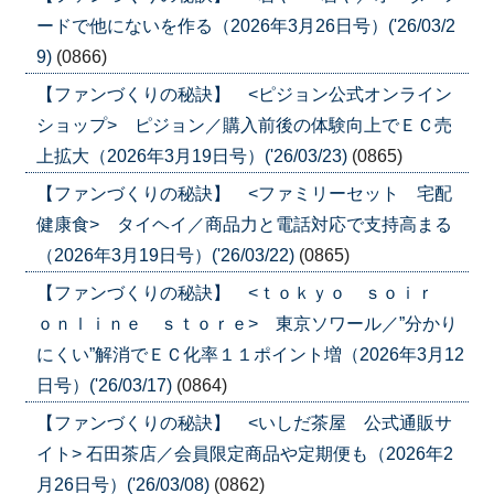
ードで他にないを作る（2026年3月26日号）('26/03/2
9)
(0866)
【ファンづくりの秘訣】 <ピジョン公式オンライン
ショップ> ピジョン／購入前後の体験向上でＥＣ売
上拡大（2026年3月19日号）('26/03/23)
(0865)
【ファンづくりの秘訣】 <ファミリーセット 宅配
健康食> タイヘイ／商品力と電話対応で支持高まる
（2026年3月19日号）('26/03/22)
(0865)
【ファンづくりの秘訣】 <ｔｏｋｙｏ ｓｏｉｒ
ｏｎｌｉｎｅ ｓｔｏｒｅ> 東京ソワール／”分かり
にくい”解消でＥＣ化率１１ポイント増（2026年3月12
日号）('26/03/17)
(0864)
【ファンづくりの秘訣】 <いしだ茶屋 公式通販サ
イト> 石田茶店／会員限定商品や定期便も（2026年2
月26日号）('26/03/08)
(0862)