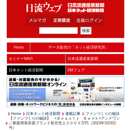
Home
データ販売の「ネット経済研究所」
セミナーNAVI
日本流通産業新聞
日本ネット経済新聞
DMフェア
Home
日本ネット経済新聞
連載記事
ファンづくりの秘訣
【ファンづくりの秘訣】 <Ｂｅａｕｔｙ Ｂａｎｋ>アンドワン
／家庭用美容器ブランド初月売上２０００万円（2023年3月9日
号）