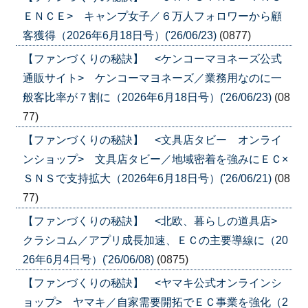
ＥＮＣＥ> キャンプ女子／６万人フォロワーから顧
客獲得（2026年6月18日号）('26/06/23)
(0877)
【ファンづくりの秘訣】 <ケンコーマヨネーズ公式
通販サイト> ケンコーマヨネーズ／業務用なのに一
般客比率が７割に（2026年6月18日号）('26/06/23)
(08
77)
【ファンづくりの秘訣】 <文具店タビー オンライ
ンショップ> 文具店タビー／地域密着を強みにＥＣ×
ＳＮＳで支持拡大（2026年6月18日号）('26/06/21)
(08
77)
【ファンづくりの秘訣】 <北欧、暮らしの道具店>
クラシコム／アプリ成長加速、ＥＣの主要導線に（20
26年6月4日号）('26/06/08)
(0875)
【ファンづくりの秘訣】 <ヤマキ公式オンラインシ
ョップ> ヤマキ／自家需要開拓でＥＣ事業を強化（2