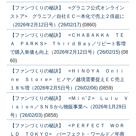
【ファンづくりの秘訣】 <グラニフ公式オンライン
ストア> グラニフ／自社ＥＣ一本化で売上２倍超に
（2026年2月12日号）('26/02/17)
(0860)
【ファンづくりの秘訣】 <ＣＨＡＢＡＫＫＡ ＴＥ
Ａ ＰＡＲＫＳ> Ｔｈｉｒｄ Ｂａｙ／リピート客増
で購入単価も向上（2026年2月12日号）('26/02/15)
(08
60)
【ファンづくりの秘訣】 <ＨＩＮＯＹＡ Ｏｎｌｉ
ｎｅ Ｓｔｏｒｅ> ヒノヤ／越境需要捉えＥＣ売上
１８％増（2026年2月5日号）('26/02/06)
(0859)
【ファンづくりの秘訣】 <Ｍｉｎ’Ｚ> Ｌｕｌｕ Ｖ
ｉｓｉｏｎ／ＳＮＳから物販事業へ（2026年1月29日
号）('26/02/03)
(0858)
【ファンづくりの秘訣】 <ＰＥＲＦＥＣＴ ＷＯＲ
ＬＤ ＴＯＫＹＯ> パーフェクト・ワールド／年商