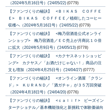
（2024年5月16日号）('24/05/22)
(0779)
【ファンづくりの秘訣】 <ＢＩＫＡＳ ＣＯＦＦＥ
Ｅ> ＢＩＫＡＳ ＣＯＦＦＥＥ／植樹したコーヒー
収穫へ（2024年5月16日号）('24/05/22)
(0779)
【ファンづくりの秘訣】 <梅乃宿酒造公式オンライ
ンショップ> 梅乃宿酒造／ＥＣ売上が月商比１０倍
に拡大（2024年5月9日号）('24/05/13)
(0778)
【ファンづくりの秘訣】 <カクヤスネットショッピ
ング> カクヤス／「お酒だけじゃない！」商品の注
文も増加（2024年4月25日号）('24/04/27)
(0777)
【ファンづくりの秘訣】 <オンライン酒屋 「クラン
ド」> ＫＵＲＡＮＤ／「酒ガチャ」が３５万回突破
（2024年4月18日号）('24/04/20)
(0776)
【ファンづくりの秘訣】 <ｃａｌｉｆ> ビーズイン
ターナショナル／基本機能強化と新挑戦で体験価値向