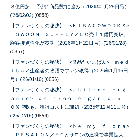
３億円超、”予約””商品数”に強み（2026年1月29日号）
('26/02/02)
(0858)
【ファンづくりの秘訣】 <ＫＩＢＡＣＯＷＯＲＫＳ>
ＳＷＯＯＮ ＳＵＰＰＬＹ／ＥＣ売上１億円突破、
顧客接点強化が奏功（2026年1月22日号）('26/01/28)
(0857)
【ファンづくりの秘訣】 <良品たいこばん> ｍｅｄ
ｉｂａ／生産者の物語でファン獲得（2026年1月15日
号）('26/01/16)
(0856)
【ファンづくりの秘訣】 <ｃｈｉｔｒｅｅ ｏｒｇ
ａｎｉｃ> ｃｈｉｔｒｅｅ ｏｒｇａｎｉｃ／９
０％増収も、獲得コストに課題（2025年12月11日号）
('25/12/16)
(0854)
【ファンづくりの秘訣】 <ｂｅ ｍｙ ｆｌｏｒａ>
ＲＥＳＡＬＯＮ／ＥＣとサロンの連携で事業拡大