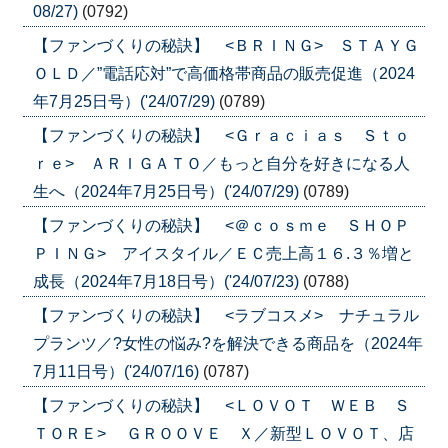
08/27)
(0792)
【ファンづくりの秘訣】 <ＢＲＩＮＧ> ＳＴＡＹＧ
ＯＬＤ／”電話応対”で高価格帯商品の販売促進（2024
年7月25日号）('24/07/29)
(0789)
【ファンづくりの秘訣】 <Ｇｒａｃｉａｓ Ｓｔｏ
ｒｅ> ＡＲＩＧＡＴＯ／もっと自分を好きになる人
生へ（2024年7月25日号）('24/07/29)
(0789)
【ファンづくりの秘訣】 <＠ｃｏｓｍｅ ＳＨＯＰ
ＰＩＮＧ> アイスタイル／ＥＣ売上高１６.３％増と
成長（2024年7月18日号）('24/07/23)
(0788)
【ファンづくりの秘訣】 <ラブコスメ> ナチュラル
プランツ／?女性の悩み?を解決できる商品を（2024年
7月11日号）('24/07/16)
(0787)
【ファンづくりの秘訣】 <ＬＯＶＯＴ ＷＥＢ Ｓ
ＴＯＲＥ> ＧＲＯＯＶＥ Ｘ／新型ＬＯＶＯＴ、店