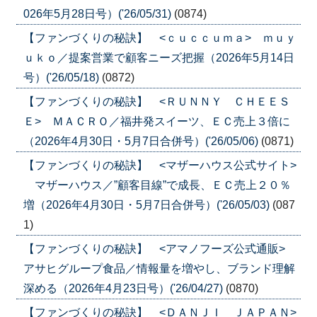
026年5月28日号）('26/05/31)
(0874)
【ファンづくりの秘訣】 <ｃｕｃｃｕｍａ> ｍｕｙ
ｕｋｏ／提案営業で顧客ニーズ把握（2026年5月14日
号）('26/05/18)
(0872)
【ファンづくりの秘訣】 <ＲＵＮＮＹ ＣＨＥＥＳ
Ｅ> ＭＡＣＲＯ／福井発スイーツ、ＥＣ売上３倍に
（2026年4月30日・5月7日合併号）('26/05/06)
(0871)
【ファンづくりの秘訣】 <マザーハウス公式サイト>
マザーハウス／”顧客目線”で成長、ＥＣ売上２０％
増（2026年4月30日・5月7日合併号）('26/05/03)
(087
1)
【ファンづくりの秘訣】 <アマノフーズ公式通販>
アサヒグループ食品／情報量を増やし、ブランド理解
深める（2026年4月23日号）('26/04/27)
(0870)
【ファンづくりの秘訣】 <ＤＡＮＪＩ ＪＡＰＡＮ>