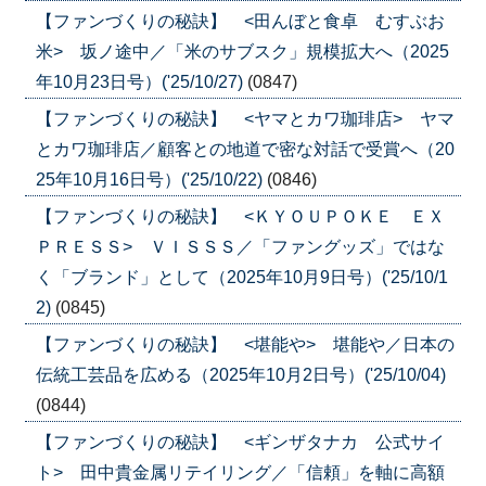
【ファンづくりの秘訣】 <田んぼと食卓 むすぶお
米> 坂ノ途中／「米のサブスク」規模拡大へ（2025
年10月23日号）('25/10/27)
(0847)
【ファンづくりの秘訣】 <ヤマとカワ珈琲店> ヤマ
とカワ珈琲店／顧客との地道で密な対話で受賞へ（20
25年10月16日号）('25/10/22)
(0846)
【ファンづくりの秘訣】 <ＫＹＯＵＰＯＫＥ ＥＸ
ＰＲＥＳＳ> ＶＩＳＳＳ／「ファングッズ」ではな
く「ブランド」として（2025年10月9日号）('25/10/1
2)
(0845)
【ファンづくりの秘訣】 <堪能や> 堪能や／日本の
伝統工芸品を広める（2025年10月2日号）('25/10/04)
(0844)
【ファンづくりの秘訣】 <ギンザタナカ 公式サイ
ト> 田中貴金属リテイリング／「信頼」を軸に高額