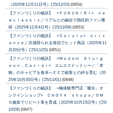
（2025年12月11日号）('25/12/15)
(0854)
【ファンづくりの秘訣】 <ＦＵＫＵＫＩＲＩ> ｎｅ
ｗｃｌａｓｓｉｃ／リアルとの融合で熱狂的ファン獲
得（2025年12月4日号）('25/12/08)
(0853)
【ファンづくりの秘訣】 <Ｃｏｌｕｌｕ> ｏｒｉｖ
ａｎｃｅ／共感得られる発信でヒット商品（2025年11
月20日号）('25/11/25)
(0851)
【ファンづくりの秘訣】 <Ｍａｄａｍ Ｓｔｕｒｇ
ｅｏｎ．Ｃａｖｉａｒ> エムエスドットシー／「本
物」のキャビアを食卓へＥＣで顧客との絆を育む（20
25年10月30日号）('25/11/01)
(0848)
【ファンづくりの秘訣】 <梅体験専門店「蝶矢」オ
ンラインショップ> ＣＨＯＹＡ ｓｈｏｐｓ／ＯＭ
Ｏ施策でリピート客を育成（2025年10月23日号）('25/
10/28)
(0847)