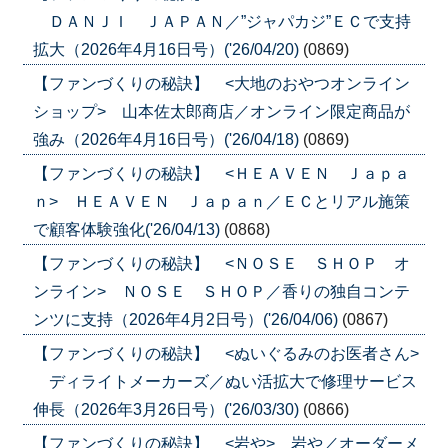
ＤＡＮＪＩ ＪＡＰＡＮ／”ジャパカジ”ＥＣで支持
拡大（2026年4月16日号）('26/04/20)
(0869)
【ファンづくりの秘訣】 <大地のおやつオンライン
ショップ> 山本佐太郎商店／オンライン限定商品が
強み（2026年4月16日号）('26/04/18)
(0869)
【ファンづくりの秘訣】 <ＨＥＡＶＥＮ Ｊａｐａ
ｎ> ＨＥＡＶＥＮ Ｊａｐａｎ／ＥＣとリアル施策
で顧客体験強化('26/04/13)
(0868)
【ファンづくりの秘訣】 <ＮＯＳＥ ＳＨＯＰ オ
ンライン> ＮＯＳＥ ＳＨＯＰ／香りの独自コンテ
ンツに支持（2026年4月2日号）('26/04/06)
(0867)
【ファンづくりの秘訣】 <ぬいぐるみのお医者さん>
ディライトメーカーズ／ぬい活拡大で修理サービス
伸長（2026年3月26日号）('26/03/30)
(0866)
【ファンづくりの秘訣】 <岩や> 岩や／オーダーメ