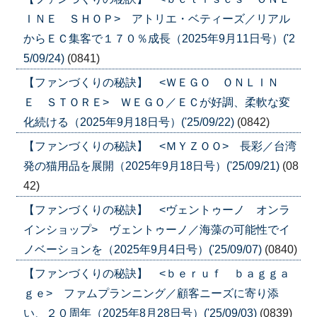
ＩＮＥ ＳＨＯＰ> アトリエ・ベティーズ／リアル
からＥＣ集客で１７０％成長（2025年9月11日号）('2
5/09/24)
(0841)
【ファンづくりの秘訣】 <ＷＥＧＯ ＯＮＬＩＮ
Ｅ ＳＴＯＲＥ> ＷＥＧＯ／ＥＣが好調、柔軟な変
化続ける（2025年9月18日号）('25/09/22)
(0842)
【ファンづくりの秘訣】 <ＭＹＺＯＯ> 長彩／台湾
発の猫用品を展開（2025年9月18日号）('25/09/21)
(08
42)
【ファンづくりの秘訣】 <ヴェントゥーノ オンラ
インショップ> ヴェントゥーノ／海藻の可能性でイ
ノベーションを（2025年9月4日号）('25/09/07)
(0840)
【ファンづくりの秘訣】 <ｂｅｒｕｆ ｂａｇｇａ
ｇｅ> ファムプランニング／顧客ニーズに寄り添
い、２０周年（2025年8月28日号）('25/09/03)
(0839)