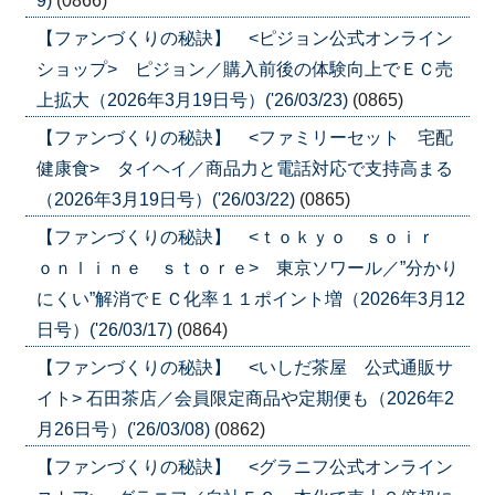
9)
(0866)
【ファンづくりの秘訣】 <ピジョン公式オンライン
ショップ> ピジョン／購入前後の体験向上でＥＣ売
上拡大（2026年3月19日号）('26/03/23)
(0865)
【ファンづくりの秘訣】 <ファミリーセット 宅配
健康食> タイヘイ／商品力と電話対応で支持高まる
（2026年3月19日号）('26/03/22)
(0865)
【ファンづくりの秘訣】 <ｔｏｋｙｏ ｓｏｉｒ
ｏｎｌｉｎｅ ｓｔｏｒｅ> 東京ソワール／”分かり
にくい”解消でＥＣ化率１１ポイント増（2026年3月12
日号）('26/03/17)
(0864)
【ファンづくりの秘訣】 <いしだ茶屋 公式通販サ
イト> 石田茶店／会員限定商品や定期便も（2026年2
月26日号）('26/03/08)
(0862)
【ファンづくりの秘訣】 <グラニフ公式オンライン