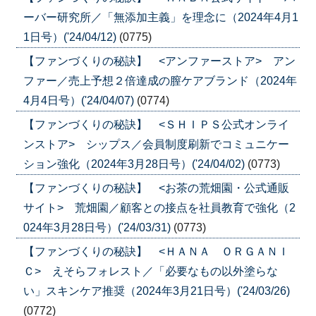
ーバー研究所／「無添加主義」を理念に（2024年4月1
1日号）('24/04/12)
(0775)
【ファンづくりの秘訣】 <アンファーストア> アン
ファー／売上予想２倍達成の膣ケアブランド（2024年
4月4日号）('24/04/07)
(0774)
【ファンづくりの秘訣】 <ＳＨＩＰＳ公式オンライ
ンストア> シップス／会員制度刷新でコミュニケー
ション強化（2024年3月28日号）('24/04/02)
(0773)
【ファンづくりの秘訣】 <お茶の荒畑園・公式通販
サイト> 荒畑園／顧客との接点を社員教育で強化（2
024年3月28日号）('24/03/31)
(0773)
【ファンづくりの秘訣】 <ＨＡＮＡ ＯＲＧＡＮＩ
Ｃ> えそらフォレスト／「必要なもの以外塗らな
い」スキンケア推奨（2024年3月21日号）('24/03/26)
(0772)