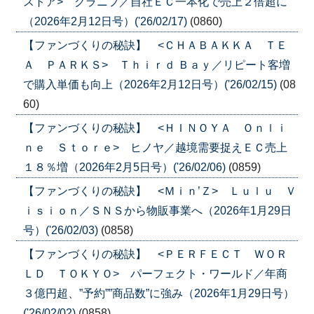
ストア> グラニフ／自社ＥＣ一本化で売上２倍超に
（2026年2月12日号）('26/02/17)
(0860)
【ファンづくりの秘訣】 <ＣＨＡＢＡＫＫＡ ＴＥ
Ａ ＰＡＲＫＳ> Ｔｈｉｒｄ Ｂａｙ／リピート客増
で購入単価も向上（2026年2月12日号）('26/02/15)
(08
60)
【ファンづくりの秘訣】 <ＨＩＮＯＹＡ Ｏｎｌｉ
ｎｅ Ｓｔｏｒｅ> ヒノヤ／越境需要捉えＥＣ売上
１８％増（2026年2月5日号）('26/02/06)
(0859)
【ファンづくりの秘訣】 <Ｍｉｎ’Ｚ> Ｌｕｌｕ Ｖ
ｉｓｉｏｎ／ＳＮＳから物販事業へ（2026年1月29日
号）('26/02/03)
(0858)
【ファンづくりの秘訣】 <ＰＥＲＦＥＣＴ ＷＯＲ
ＬＤ ＴＯＫＹＯ> パーフェクト・ワールド／年商
３億円超、”予約””商品数”に強み（2026年1月29日号）
('26/02/02)
(0858)