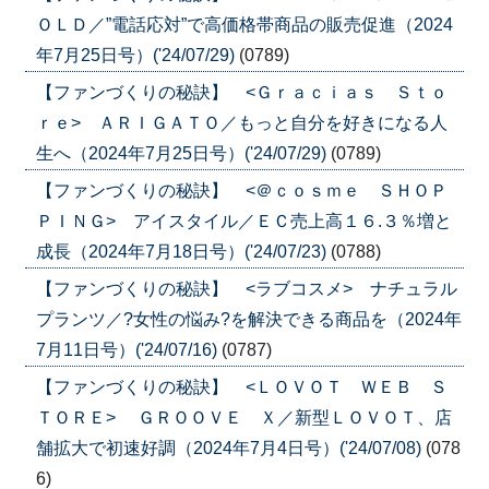
ＯＬＤ／”電話応対”で高価格帯商品の販売促進（2024
年7月25日号）('24/07/29)
(0789)
【ファンづくりの秘訣】 <Ｇｒａｃｉａｓ Ｓｔｏ
ｒｅ> ＡＲＩＧＡＴＯ／もっと自分を好きになる人
生へ（2024年7月25日号）('24/07/29)
(0789)
【ファンづくりの秘訣】 <＠ｃｏｓｍｅ ＳＨＯＰ
ＰＩＮＧ> アイスタイル／ＥＣ売上高１６.３％増と
成長（2024年7月18日号）('24/07/23)
(0788)
【ファンづくりの秘訣】 <ラブコスメ> ナチュラル
プランツ／?女性の悩み?を解決できる商品を（2024年
7月11日号）('24/07/16)
(0787)
【ファンづくりの秘訣】 <ＬＯＶＯＴ ＷＥＢ Ｓ
ＴＯＲＥ> ＧＲＯＯＶＥ Ｘ／新型ＬＯＶＯＴ、店
舗拡大で初速好調（2024年7月4日号）('24/07/08)
(078
6)