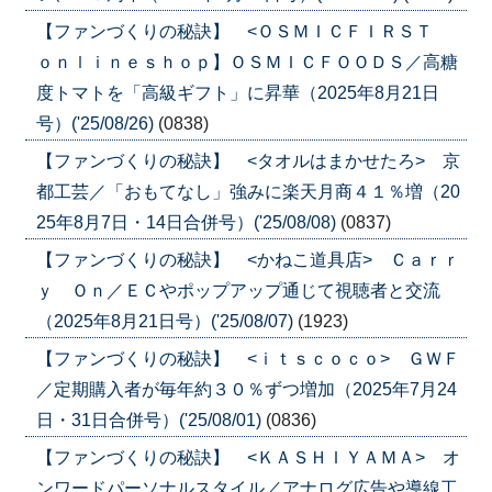
【ファンづくりの秘訣】 <ＯＳＭＩＣＦＩＲＳＴ
ｏｎｌｉｎｅｓｈｏｐ】ＯＳＭＩＣＦＯＯＤＳ／高糖
度トマトを「高級ギフト」に昇華（2025年8月21日
号）('25/08/26)
(0838)
【ファンづくりの秘訣】 <タオルはまかせたろ> 京
都工芸／「おもてなし」強みに楽天月商４１％増（20
25年8月7日・14日合併号）('25/08/08)
(0837)
【ファンづくりの秘訣】 <かねこ道具店> Ｃａｒｒ
ｙ Ｏｎ／ＥＣやポップアップ通じて視聴者と交流
（2025年8月21日号）('25/08/07)
(1923)
【ファンづくりの秘訣】 <ｉｔｓｃｏｃｏ> ＧＷＦ
／定期購入者が毎年約３０％ずつ増加（2025年7月24
日・31日合併号）('25/08/01)
(0836)
【ファンづくりの秘訣】 <ＫＡＳＨＩＹＡＭＡ> オ
ンワードパーソナルスタイル／アナログ広告や導線工