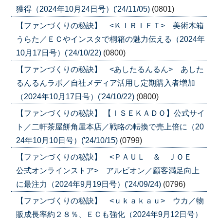
獲得（2024年10月24日号）('24/11/05)
(0801)
【ファンづくりの秘訣】 <ＫＩＲＩＦＴ> 美術木箱
うらた／ＥＣやインスタで桐箱の魅力伝える（2024年
10月17日号）('24/10/22)
(0800)
【ファンづくりの秘訣】 <あしたるんるん> あした
るんるんラボ／自社メディア活用し定期購入者増加
（2024年10月17日号）('24/10/22)
(0800)
【ファンづくりの秘訣】 【ＩＳＥＫＡＤＯ】公式サイ
ト／二軒茶屋餅角屋本店／戦略の転換で売上倍に（20
24年10月10日号）('24/10/15)
(0799)
【ファンづくりの秘訣】 <ＰＡＵＬ ＆ ＪＯＥ
公式オンラインストア> アルビオン／顧客満足向上
に最注力（2024年9月19日号）('24/09/24)
(0796)
【ファンづくりの秘訣】 <ｕｋａｋａｕ> ウカ／物
販成長率約２８％、ＥＣも強化（2024年9月12日号）