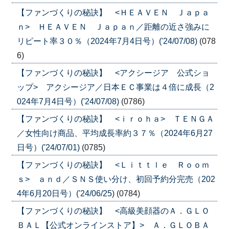
【ファンづくりの秘訣】 <ＨＥＡＶＥＮ Ｊａｐａ
ｎ> ＨＥＡＶＥＮ Ｊａｐａｎ／距離の近さ強みに
リピート率３０％（2024年7月4日号）('24/07/08)
(078
6)
【ファンづくりの秘訣】 <アクシージア 公式ショ
ップ> アクシージア／日本ＥＣ事業は４倍に成長（2
024年7月4日号）('24/07/08)
(0786)
【ファンづくりの秘訣】 <ｉｒｏｈａ> ＴＥＮＧＡ
／女性向け商品、平均成長率約３７％（2024年6月27
日号）('24/07/01)
(0785)
【ファンづくりの秘訣】 <Ｌｉｔｔｌｅ Ｒｏｏｍ
ｓ> ａｎｄ／ＳＮＳ使い分け、初回予約分完売（202
4年6月20日号）('24/06/25)
(0784)
【ファンづくりの秘訣】 <高級美顔器のＡ．ＧＬＯ
ＢＡＬ【公式オンラインストア】> Ａ．ＧＬＯＢＡ