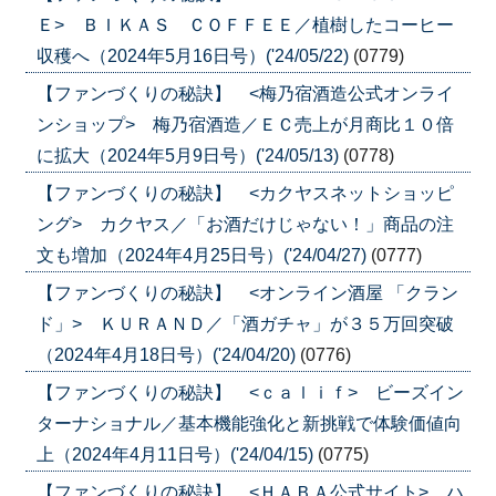
Ｅ> ＢＩＫＡＳ ＣＯＦＦＥＥ／植樹したコーヒー
収穫へ（2024年5月16日号）('24/05/22)
(0779)
【ファンづくりの秘訣】 <梅乃宿酒造公式オンライ
ンショップ> 梅乃宿酒造／ＥＣ売上が月商比１０倍
に拡大（2024年5月9日号）('24/05/13)
(0778)
【ファンづくりの秘訣】 <カクヤスネットショッピ
ング> カクヤス／「お酒だけじゃない！」商品の注
文も増加（2024年4月25日号）('24/04/27)
(0777)
【ファンづくりの秘訣】 <オンライン酒屋 「クラン
ド」> ＫＵＲＡＮＤ／「酒ガチャ」が３５万回突破
（2024年4月18日号）('24/04/20)
(0776)
【ファンづくりの秘訣】 <ｃａｌｉｆ> ビーズイン
ターナショナル／基本機能強化と新挑戦で体験価値向
上（2024年4月11日号）('24/04/15)
(0775)
【ファンづくりの秘訣】 <ＨＡＢＡ公式サイト> ハ