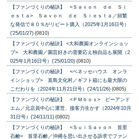
【ファンづくりの秘訣】 <Ｓａｖｏｎ ｄｅ Ｓｉ
ｅｓｔａ> Ｓａｖｏｎ ｄｅ Ｓｉｅｓｔａ／頻繁
な発信で８０％がリピート購入（2025年1月16日号）
('25/01/27)
(0810)
【ファンづくりの秘訣】 <大和農園オンラインショッ
プ> 大和農園／園芸好きの需要応え独自品も展開（2
025年1月16日号）('25/01/20)
(0810)
【ファンづくりの秘訣】 <ベネッセハウス オンラ
インショップ> 直島文化村／ギフト箱にも最大限の
こだわりを（2024年11月21日号）('24/11/26)
(0805)
【ファンづくりの秘訣】 <ＰＭｂｏｘ> ピーアンド
エム／元店員中心に運営、接客力生かす（2024年10月
31日号）('24/11/11)
(0802)
【ファンづくりの秘訣】 <ＳｕｉＳａｖｏｎ 首里
石鹸> 首里石鹸／沖縄を思い出させる訴求でファン