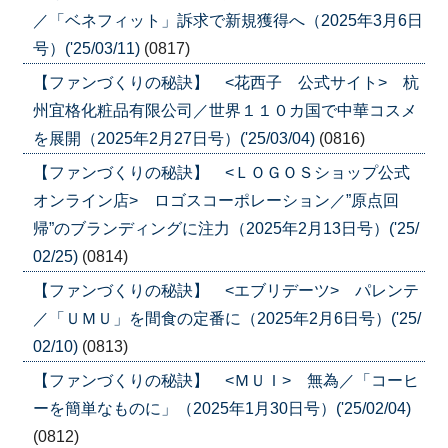
／「ベネフィット」訴求で新規獲得へ（2025年3月6日
号）('25/03/11)
(0817)
【ファンづくりの秘訣】 <花西子 公式サイト> 杭
州宜格化粧品有限公司／世界１１０カ国で中華コスメ
を展開（2025年2月27日号）('25/03/04)
(0816)
【ファンづくりの秘訣】 <ＬＯＧＯＳショップ公式
オンライン店> ロゴスコーポレーション／”原点回
帰”のブランディングに注力（2025年2月13日号）('25/
02/25)
(0814)
【ファンづくりの秘訣】 <エブリデーツ> パレンテ
／「ＵＭＵ」を間食の定番に（2025年2月6日号）('25/
02/10)
(0813)
【ファンづくりの秘訣】 <ＭＵＩ> 無為／「コーヒ
ーを簡単なものに」（2025年1月30日号）('25/02/04)
(0812)