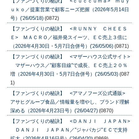
【ファンづくりの秘訣】 <ｃｕｃｃｕｍａ> ｍｕｙ
ｕｋｏ／提案営業で顧客ニーズ把握（2026年5月14日
号）('26/05/18)
(0872)
【ファンづくりの秘訣】 <ＲＵＮＮＹ ＣＨＥＥＳ
Ｅ> ＭＡＣＲＯ／福井発スイーツ、ＥＣ売上３倍に
（2026年4月30日・5月7日合併号）('26/05/06)
(0871)
【ファンづくりの秘訣】 <マザーハウス公式サイト>
マザーハウス／”顧客目線”で成長、ＥＣ売上２０％
増（2026年4月30日・5月7日合併号）('26/05/03)
(087
1)
【ファンづくりの秘訣】 <アマノフーズ公式通販>
アサヒグループ食品／情報量を増やし、ブランド理解
深める（2026年4月23日号）('26/04/27)
(0870)
【ファンづくりの秘訣】 <ＤＡＮＪＩ ＪＡＰＡＮ>
ＤＡＮＪＩ ＪＡＰＡＮ／”ジャパカジ”ＥＣで支持
拡大（2026年4月16日号）('26/04/20)
(0869)