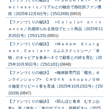
【ファンづくりの秘訣】 <ＦＵＫＵＫＩＲＩ> ｎｅ
ｗｃｌａｓｓｉｃ／リアルとの融合で熱狂的ファン獲
得（2025年12月4日号）('25/12/08)
(0853)
【ファンづくりの秘訣】 <Ｃｏｌｕｌｕ> ｏｒｉｖ
ａｎｃｅ／共感得られる発信でヒット商品（2025年11
月20日号）('25/11/25)
(0851)
【ファンづくりの秘訣】 <Ｍａｄａｍ Ｓｔｕｒｇ
ｅｏｎ．Ｃａｖｉａｒ> エムエスドットシー／「本
物」のキャビアを食卓へＥＣで顧客との絆を育む（20
25年10月30日号）('25/11/01)
(0848)
【ファンづくりの秘訣】 <梅体験専門店「蝶矢」オ
ンラインショップ> ＣＨＯＹＡ ｓｈｏｐｓ／ＯＭ
Ｏ施策でリピート客を育成（2025年10月23日号）('25/
10/28)
(0847)
【ファンづくりの秘訣】 <田んぼと食卓 むすぶお
米> 坂ノ途中／「米のサブスク」規模拡大へ（2025