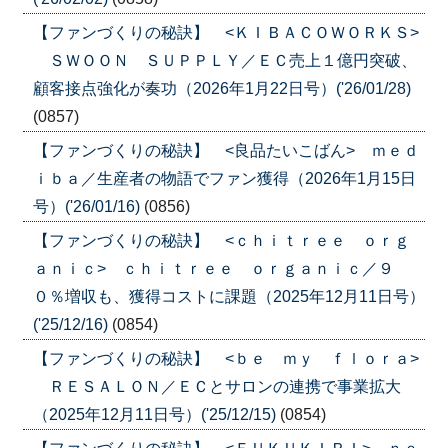
【ファンづくりの秘訣】 <ＫＩＢＡＣＯＷＯＲＫＳ>
ＳＷＯＯＮ ＳＵＰＰＬＹ／ＥＣ売上１億円突破、
顧客接点強化が奏功（2026年1月22日号）('26/01/28)
(0857)
【ファンづくりの秘訣】 <良品たいこばん> ｍｅｄ
ｉｂａ／生産者の物語でファン獲得（2026年1月15日
号）('26/01/16)
(0856)
【ファンづくりの秘訣】 <ｃｈｉｔｒｅｅ ｏｒｇ
ａｎｉｃ> ｃｈｉｔｒｅｅ ｏｒｇａｎｉｃ／９
０％増収も、獲得コストに課題（2025年12月11日号）
('25/12/16)
(0854)
【ファンづくりの秘訣】 <ｂｅ ｍｙ ｆｌｏｒａ>
ＲＥＳＡＬＯＮ／ＥＣとサロンの連携で事業拡大
（2025年12月11日号）('25/12/15)
(0854)