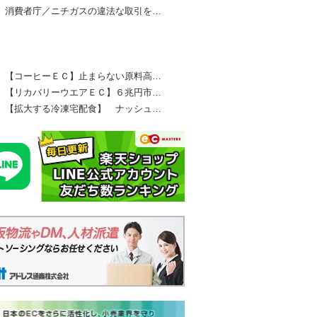
消費者庁／ニチガスの違法な取引を…
本ネット経済新聞ランキング
【コーヒーＥＣ】止まらない原料高…
【リカバリーウエアＥＣ】６兆円市…
【拡大する冷凍宅配食】 ナッシュ…