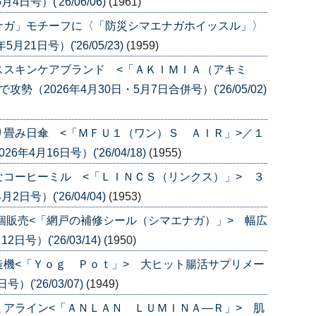
号）('26/06/06)
(1961)
ナガ」モチーフに〈「防災シマエナガホイッスル」〉
1日号）('26/05/23)
(1959)
ススキンケアブランド <「ＡＫＩＭＩＡ（アキミ
（2026年4月30日・5月7日合併号）('26/05/02)
畳み日傘 <「ＭＦＵ１（ワン）Ｓ ＡＩＲ」>／１
4月16日号）('26/04/18)
(1955)
コーヒーミル <「ＬＩＮＣＳ（リンクス）」> ３
号）('26/04/04)
(1953)
個販売<「網戸の補修シール（シマエナガ）」> 幅広
号）('26/03/14)
(1950)
機<「Ｙｏｇ Ｐｏｔ」> 大ヒット腸活サプリメー
('26/03/07)
(1949)
アライン<「ＡＮＬＡＮ ＬＵＭＩＮＡ―Ｒ」> 肌