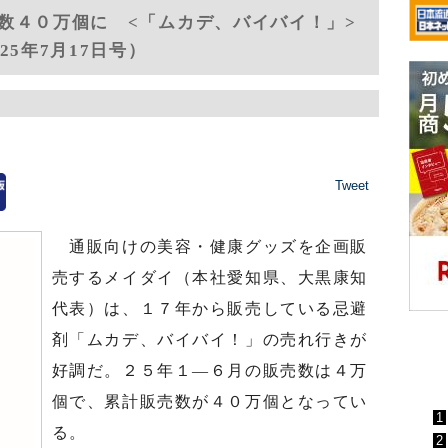
数４０万個に <「ムカデ、バイバイ！」>
5年7月17日号）
Tweet
通販向けの美容・健康グッズを企画販
売するメイダイ（本社愛知県、大黒康知
代表）は、１７年から販売している忌避
剤「ムカデ、バイバイ！」の売れ行きが
好調だ。２５年１―６月の販売数は４万
日
個で、累計販売数が４０万個となってい
1
る。
2