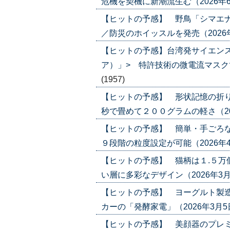
危機を契機に新潮流生む（2026年6月4日
【ヒットの予感】 野鳥「シマエ
／防災のホイッスルを発売（2026年5月2
【ヒットの予感】台湾発サイエン
ア）」> 特許技術の微電流マスクで攻勢
(1957)
【ヒットの予感】 形状記憶の折り
秒で畳めて２００グラムの軽さ（2026年
【ヒットの予感】 簡単・手ごろな
９段階の粒度設定が可能（2026年4月2日
【ヒットの予感】 猫柄は１.５万
い層に多彩なデザイン（2026年3月12日
【ヒットの予感】 ヨーグルト製造
カーの「発酵家電」（2026年3月5日号）
【ヒットの予感】 美顔器のプレミ