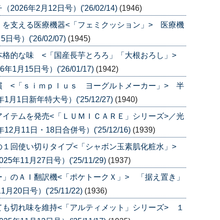
6年2月12日号）('26/02/14)
(1946)
を支える医療機器<「フェミクッション」> 医療機
）('26/02/07)
(1945)
本格的な味 <「国産長芋とろろ」「大根おろし」>
月15日号）('26/01/17)
(1942)
 <「ｓｉｍｐｌｕｓ ヨーグルトメーカー」> 半
1日新年特大号）('25/12/27)
(1940)
イテムを発売<「ＬＵＭＩＣＡＲＥ」シリーズ>／光
月11日・18日合併号）('25/12/16)
(1939)
の１回使い切りタイプ<「シャボン玉素肌化粧水」>
11月27日号）('25/11/29)
(1937)
」のＡＩ翻訳機<「ポケトークＸ」> 「据え置き」
0日号）('25/11/22)
(1936)
も切れ味を維持<「アルティメット」シリーズ> １