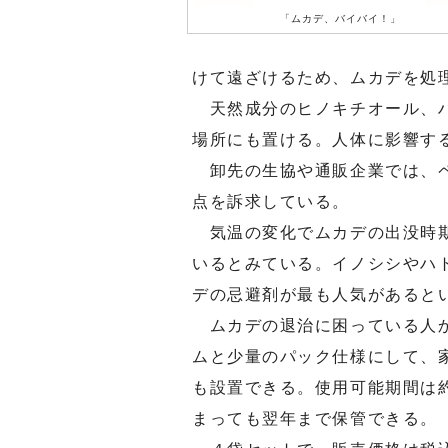
「ムカデ、バイバイ！」
けて遠ざけるため、ムカデを処
天然成分のヒノキチオール、ハ
場所にも置ける。人体に影響す
卸先の生協や通販企業では、ペ
点を訴求している。
気温の変化でムカデの出没時期
いるとみている。イノシシやハ
デの忌避剤が最も人気があると
ムカデの退治に困っている人か
ムと少量のパック仕様にして、
も設置できる。使用可能期間は
まっても翌年まで保管できる。