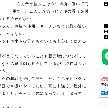
ムカデが侵入しそうな場所に置いて使
3
用する。ムカデが嫌うヒノキの香りを付
日
理する必要がない。
1
ッカ、樟脳を使用。キッチンなど食品が近い
2
ることはない。
3
ットや小さな子どもがいても安心して使える
が長くなっていることも販売増につながって
トなどの忌避剤も販売しているが、現在はムカ
いう。
らの相談を受けて開発した。１包が５０グラ
家庭でも扱いやすくした。雨にも強く、屋外に
約１カ月。チャック式になっており、残ってし