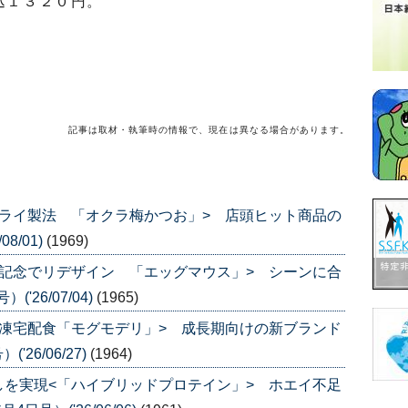
込１３２０円。
記事は取材・執筆時の情報で、現在は異なる場合があります。
ライ製法 「オクラ梅かつお」> 店頭ヒット商品の
8/01)
(1969)
記念でリデザイン 「エッグマウス」> シーンに合
'26/07/04)
(1965)
凍宅配食「モグモデリ」> 成長期向けの新ブランド
26/06/27)
(1964)
を実現<「ハイブリッドプロテイン」> ホエイ不足