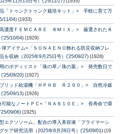
11月13日号）('25/11/17)
(1935)
品「トゥンクトゥンク栽培キット」> 手軽に育て万
11/04)
(1933)
高濃度ＦＥＭＣＡＲＥ ８ＭＩＸ」> 厳選された８
5/10/04)
(1929)
６弾アイテム<「ＳＯＮＡＥＮＯ飾れる防災収納フレ
（2025年9月25日号）('25/09/27)
(1928)
用のボディミスト「珠の草／珠の葉」> 発売数日で
5/09/20)
(1927)
ブリッド給湯機「ＨＰＨＢ Ｒ２９０」> 自然冷媒
5/09/13)
(1926)
可能なノートＰＣ<「ＮＡ６１０Ｅ」> 長寿命で環
/09/06)
(1925)
透型エクソソーム」配合の導入美容液「プライマーシ
研究活用（2025年8月28日号）('25/09/01)
(19