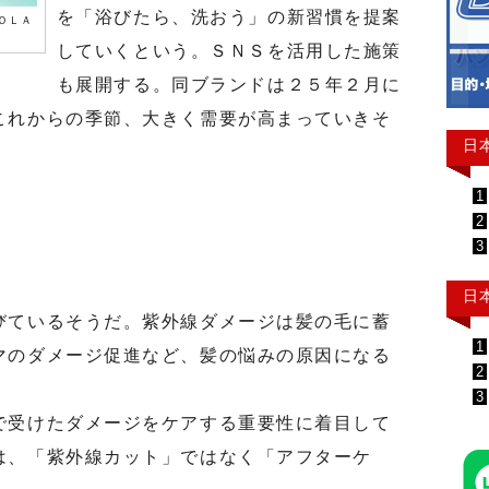
を「浴びたら、洗おう」の新習慣を提案
ＯＬＡ
していくという。ＳＮＳを活用した施策
も展開する。同ブランドは２５年２月に
これからの季節、大きく需要が高まっていきそ
日
1
2
3
日
ているそうだ。紫外線ダメージは髪の毛に蓄
1
マのダメージ促進など、髪の悩みの原因になる
2
3
受けたダメージをケアする重要性に着目して
は、「紫外線カット」ではなく「アフターケ