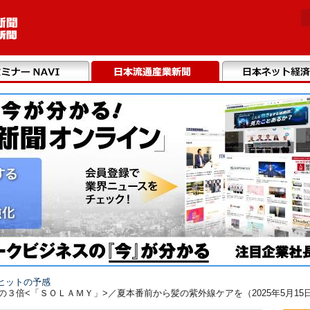
ヒットの予感
３倍<「ＳＯＬＡＭＹ」>／夏本番前から髪の紫外線ケアを（2025年5月15