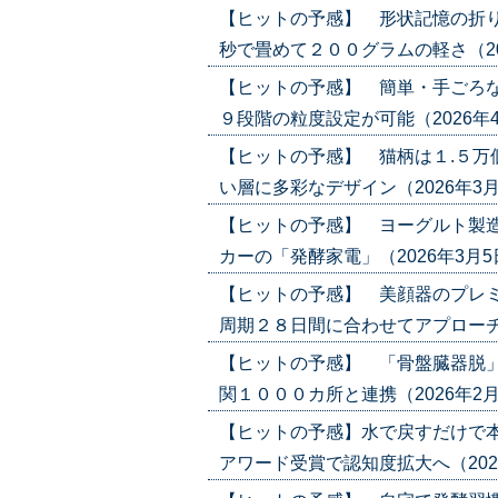
【ヒットの予感】 形状記憶の折り
秒で畳めて２００グラムの軽さ（2026年
【ヒットの予感】 簡単・手ごろな
９段階の粒度設定が可能（2026年4月2日
【ヒットの予感】 猫柄は１.５万
い層に多彩なデザイン（2026年3月12日
【ヒットの予感】 ヨーグルト製造
カーの「発酵家電」（2026年3月5日号）
【ヒットの予感】 美顔器のプレミ
周期２８日間に合わせてアプローチ（202
【ヒットの予感】 「骨盤臓器脱」
関１０００カ所と連携（2026年2月5日号
【ヒットの予感】水で戻すだけで
アワード受賞で認知度拡大へ（2026年1