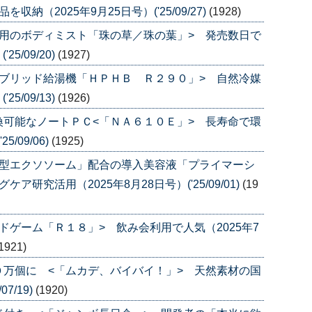
（2025年9月25日号）('25/09/27)
(1928)
用のボディミスト「珠の草／珠の葉」> 発売数日で
5/09/20)
(1927)
ブリッド給湯機「ＨＰＨＢ Ｒ２９０」> 自然冷媒
5/09/13)
(1926)
可能なノートＰＣ<「ＮＡ６１０Ｅ」> 長寿命で環
/09/06)
(1925)
透型エクソソーム」配合の導入美容液「プライマーシ
研究活用（2025年8月28日号）('25/09/01)
(19
ドゲーム「Ｒ１８」> 飲み会利用で人気（2025年7
1921)
万個に <「ムカデ、バイバイ！」> 天然素材の国
7/19)
(1920)