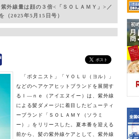
る紫外線量は顔の３倍<「ＳＯＬＡＭＹ」>／
（2025年5月15日号）
「ボタニスト」「ＹＯＬＵ（ヨル）」
などのヘアケアヒットブランドを展開す
るＩ―ｎｅ（アイエヌイー）は、紫外線
による髪ダメージに着目したビューティ
ーブランド「ＳＯＬＡＭＹ（ソラミ
ー）」をリリースした。夏本番を迎える
前から、髪の紫外線ケアとして、紫外線