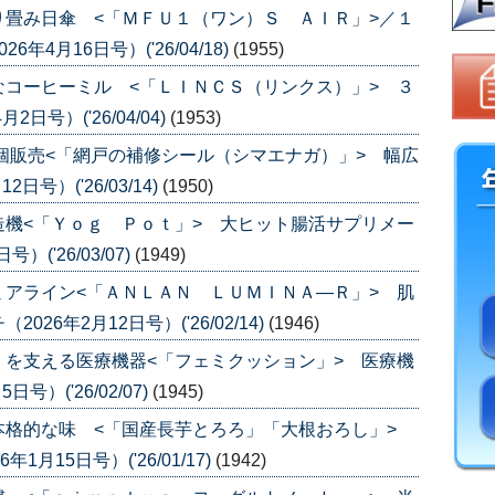
畳み日傘 <「ＭＦＵ１（ワン）Ｓ ＡＩＲ」>／１
4月16日号）('26/04/18)
(1955)
コーヒーミル <「ＬＩＮＣＳ（リンクス）」> ３
号）('26/04/04)
(1953)
個販売<「網戸の補修シール（シマエナガ）」> 幅広
号）('26/03/14)
(1950)
機<「Ｙｏｇ Ｐｏｔ」> 大ヒット腸活サプリメー
('26/03/07)
(1949)
アライン<「ＡＮＬＡＮ ＬＵＭＩＮＡ―Ｒ」> 肌
6年2月12日号）('26/02/14)
(1946)
を支える医療機器<「フェミクッション」> 医療機
）('26/02/07)
(1945)
本格的な味 <「国産長芋とろろ」「大根おろし」>
月15日号）('26/01/17)
(1942)