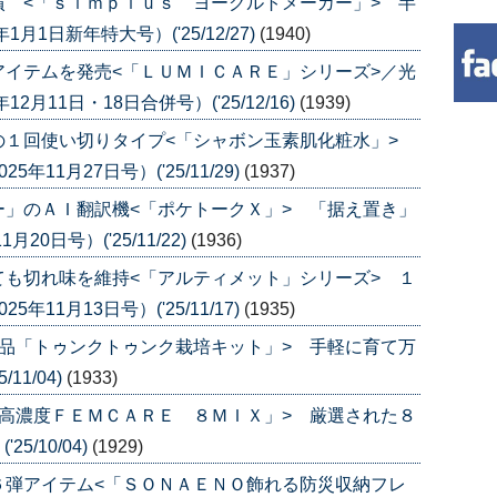
 <「ｓｉｍｐｌｕｓ ヨーグルトメーカー」> 半
1日新年特大号）('25/12/27)
(1940)
イテムを発売<「ＬＵＭＩＣＡＲＥ」シリーズ>／光
月11日・18日合併号）('25/12/16)
(1939)
の１回使い切りタイプ<「シャボン玉素肌化粧水」>
11月27日号）('25/11/29)
(1937)
」のＡＩ翻訳機<「ポケトークＸ」> 「据え置き」
0日号）('25/11/22)
(1936)
も切れ味を維持<「アルティメット」シリーズ> １
11月13日号）('25/11/17)
(1935)
品「トゥンクトゥンク栽培キット」> 手軽に育て万
11/04)
(1933)
高濃度ＦＥＭＣＡＲＥ ８ＭＩＸ」> 厳選された８
5/10/04)
(1929)
６弾アイテム<「ＳＯＮＡＥＮＯ飾れる防災収納フレ