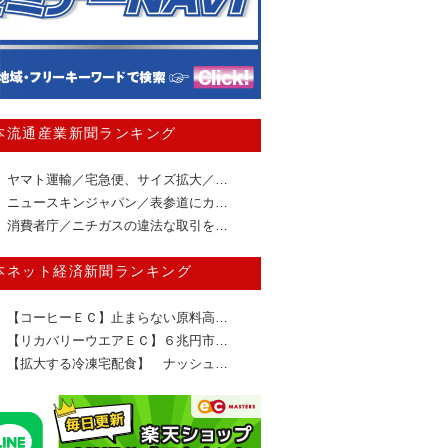
本流通産業新聞ランキング
ヤマト運輸／宅急便、サイズ拡大／…
ニュースキンジャパン／表参道にカ…
消費者庁／ニチガスの違法な取引を…
本ネット経済新聞ランキング
【コーヒーＥＣ】止まらない原料高…
【リカバリーウエアＥＣ】６兆円市…
【拡大する冷凍宅配食】 ナッシュ…