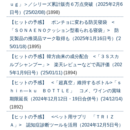
ｕｇ」＞／シリーズ累計販売６万点突破（2025年2月6
日号）('25/02/08)
(1898)
【ヒットの予感】 ポンチョに変わる防災寝袋 <
「ＳＯＮＡＥＮＯクッション型着られる寝袋」> 防
災製品の推奨品マーク取得も（2025年1月16日号）('2
5/01/18)
(1895)
【ヒットの予感】韓方由来の成分配合 <「３Ｓスカ
ルプシャンプー」> 楽天レビューなどで高評価（202
5年1月9日号）('25/01/11)
(1894)
【ヒットの予感】 <「超真空」維持するボトル>「ｓ
ｈｉｎ―ｋｕ ＢＯＴＴＬＥ」 コメ、ワインの賞味
期限延長（2024年12月12日・19日合併号）('24/12/14)
(1892)
【ヒットの予感】 <ペット用サプリ 「ＴＲＩＺ
Ａ」> 認知症診断ツールを活用（2024年12月5日号）