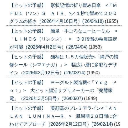
【ヒットの予感】 形状記憶の折り畳み日傘 <「Ｍ
ＦＵ１（ワン）Ｓ ＡＩＲ」>／１秒で畳めて２００
グラムの軽さ（2026年4月16日号）('26/04/18)
(1955)
【ヒットの予感】 簡単・手ごろなコーヒーミル <
「ＬＩＮＣＳ（リンクス）」> ３９段階の粒度設定
が可能（2026年4月2日号）('26/04/04)
(1953)
【ヒットの予感】 猫柄は１.５万個販売<「網戸の補
修シール（シマエナガ）」> 幅広い層に多彩なデザ
イン（2026年3月12日号）('26/03/14)
(1950)
【ヒットの予感】 ヨーグルト製造機<「Ｙｏｇ Ｐ
ｏｔ」> 大ヒット腸活サプリメーカーの「発酵家
電」（2026年3月5日号）('26/03/07)
(1949)
【ヒットの予感】 美顔器のプレミアライン<「ＡＮ
ＬＡＮ ＬＵＭＩＮＡ―Ｒ」> 肌周期２８日間に合
わせてアプローチ（2026年2月12日号）('26/02/14)
(19