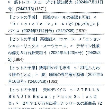
> 筋トレユーチューブでも認知拡大（2024年7月11日
号）('24/07/13)
(1871)
【ヒットの予感】 距離やルールの確認も可能 <
「ＢｉｒｄｉｅＴａｌｋ」> ＡＩがゴルフ中にアド
バイス（2024年7月4日号）('24/07/09)
(1870)
【ヒットの予感】 高機能スーツケース <「エッセン
シャル・リュクス・スーツケース」> デザイン性兼
ね備え５万台販売狙う（2024年5月23日号）('24/05/2
5)
(1864)
【ヒットの予感】腰専用の羽毛布団 <「羽毛ふんわ
り腰のふとん」> 腰、睡眠の専門家が監修（2024年5
月16日号）('24/05/18)
(1863)
【ヒットの予感】 美容デバイス <「ＳＴＥＬＬＡ
ＢＥＡＵＴＥ Ｂｅａｕｔｙ Ｆａｃｅ Ｓｔｉｃｋ２.
０」> ２年で１０万台出荷したシリーズの新商品（2