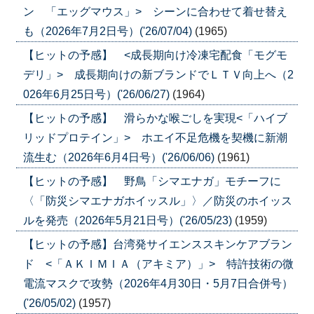
ン 「エッグマウス」> シーンに合わせて着せ替え
も（2026年7月2日号）('26/07/04)
(1965)
【ヒットの予感】 <成長期向け冷凍宅配食「モグモ
デリ」> 成長期向けの新ブランドでＬＴＶ向上へ（2
026年6月25日号）('26/06/27)
(1964)
【ヒットの予感】 滑らかな喉ごしを実現<「ハイブ
リッドプロテイン」> ホエイ不足危機を契機に新潮
流生む（2026年6月4日号）('26/06/06)
(1961)
【ヒットの予感】 野鳥「シマエナガ」モチーフに
〈「防災シマエナガホイッスル」〉／防災のホイッス
ルを発売（2026年5月21日号）('26/05/23)
(1959)
【ヒットの予感】台湾発サイエンススキンケアブラン
ド <「ＡＫＩＭＩＡ（アキミア）」> 特許技術の微
電流マスクで攻勢（2026年4月30日・5月7日合併号）
('26/05/02)
(1957)