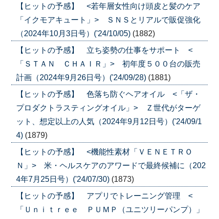
【ヒットの予感】 <若年層女性向け頭皮と髪のケア
「イクモアキュート」> ＳＮＳとリアルで販促強化
（2024年10月3日号）('24/10/05)
(1882)
【ヒットの予感】 立ち姿勢の仕事をサポート <
「ＳＴＡＮ ＣＨＡＩＲ」> 初年度５００台の販売
計画（2024年9月26日号）('24/09/28)
(1881)
【ヒットの予感】 色落ち防ぐヘアオイル <「ザ・
プロダクトラスティングオイル」> Ｚ世代がターゲ
ット、想定以上の人気（2024年9月12日号）('24/09/1
4)
(1879)
【ヒットの予感】 <機能性素材「ＶＥＮＥＴＲＯ
Ｎ」> 米・ヘルスケアのアワードで最終候補に（202
4年7月25日号）('24/07/30)
(1873)
【ヒットの予感】 アプリでトレーニング管理 <
「Ｕｎｉｔｒｅｅ ＰＵＭＰ（ユニツリーパンプ）」