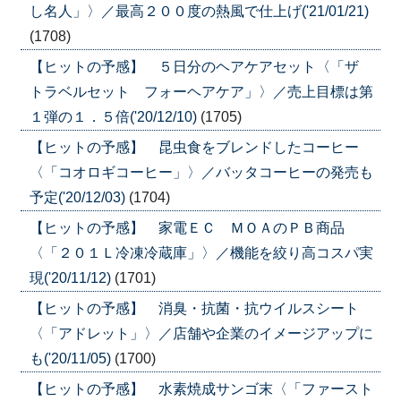
し名人」〉／最高２００度の熱風で仕上げ('21/01/21)
(1708)
【ヒットの予感】 ５日分のヘアケアセット〈「ザ
トラベルセット フォーヘアケア」〉／売上目標は第
１弾の１．５倍('20/12/10)
(1705)
【ヒットの予感】 昆虫食をブレンドしたコーヒー
〈「コオロギコーヒー」〉／バッタコーヒーの発売も
予定('20/12/03)
(1704)
【ヒットの予感】 家電ＥＣ ＭＯＡのＰＢ商品
〈「２０１Ｌ冷凍冷蔵庫」〉／機能を絞り高コスパ実
現('20/11/12)
(1701)
【ヒットの予感】 消臭・抗菌・抗ウイルスシート
〈「アドレット」〉／店舗や企業のイメージアップに
も('20/11/05)
(1700)
【ヒットの予感】 水素焼成サンゴ末〈「ファースト