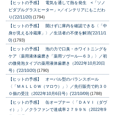
【ヒットの予感】 電気を通して熱を発生 <「ソノ
ビダブルグラスヒーター」>／インテリアにもこだわ
り('22/11/20)
(1794)
【ヒットの予感】 開けずに庫内を確認できる〈「中
身が見える冷蔵庫」〉／生活者の不便を解消('22/11/1
0)
(1793)
【ヒットの予感】 泡の力で口臭・ホワイトニングを
ケア〈薬用液体歯磨き「薬用ソヴール―６３」〉／初
の微発泡タイプの薬用液体歯磨き（2022年10月20日
号）('22/10/20)
(1790)
【ヒットの予感】 オーバル型のバランスボール
〈「ＭＡＬＬＯＷ（マロウ）」〉／先行販売で約３０
０個の受注（2022年10月6日号）('22/10/09)
(1788)
【ヒットの予感】 缶オープナー〈「ＤＡＶＩ（ダヴ
ィ）」〉／クラファンで達成率２７９９％（2022年9