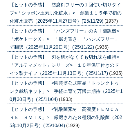
【ヒットの予感】 防腐剤フリーの１回使い切りタイ
プ<「シャボン玉素肌化粧水」> 創業１１５年で初の
化粧水販売（2025年11月27日号）('25/11/29)
(1937)
【ヒットの予感】 「ハンズフリー」のＡＩ翻訳機<
「ポケトークＸ」> 「据え置き」「ハンズフリー」
で翻訳（2025年11月20日号）('25/11/22)
(1936)
【ヒットの予感】 刃を研がなくても切れ味を維持<
「アルティメット」シリーズ> １０年保証付きのド
イツ製ナイフ（2025年11月13日号）('25/11/17)
(1935)
【ヒットの予感】 <園芸博公式商品「トゥンクトゥ
ンク栽培キット」> 手軽に育て万博に期待（2025年1
0月30日号）('25/11/04)
(1933)
【ヒットの予感】 <乳酸菌素材「高濃度ＦＥＭＣＡ
ＲＥ ８ＭＩＸ」> 厳選された８種類の乳酸菌（202
5年10月2日号）('25/10/04)
(1929)