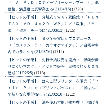
〈「Ａ．Ｐ．Ｄ．Ｃティーツリーシャンプー」〉／低
価格、満足度に反響高まる('21/04/15)
(1720)
【ヒットの予感】 分離式３ＷＡＹ双眼鏡〈「ＰＥＮ
ＴＡＸ ＶＤ ４ｘ２０ ＷＰ」〉／「双眼」「単
眼」「望遠」を一つに('21/03/11)
(1715)
【ヒットの予感】 ＳＯＹ受賞店がプロデュース
〈「カスタムトライ カラオケマイク」〉／自宅や車
内でカラオケを('21/03/04)
(1714)
【ヒットの予感】 先行予約販売を開始〈「眼鏡が曇
りにくいマスク」〉／ＣＦで好評 目標金額６００％
達成('21/02/25)
(1713)
【ヒットの予感】 はんこ型プリンターを販売〈「Ｐ
ｒｉｎｔＰｏｄｓ（プリントポッズ）」〉／脱はんこ
で新たな市場開拓狙う('21/02/18)
(1712)
【ヒットの予感】 油を使わず揚げ物料理〈「揚げ直