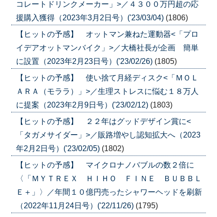
コレートドリンクメーカー」>／４３００万円超の応
援購入獲得（2023年3月2日号）('23/03/04)
(1806)
【ヒットの予感】 オットマン兼ねた運動器<「プロ
イデアオットマンバイク」>／大橋社長が企画 簡単
に設置（2023年2月23日号）('23/02/26)
(1805)
【ヒットの予感】 使い捨て月経ディスク<「ＭＯＬ
ＡＲＡ（モララ）」>／生理ストレスに悩む１８万人
に提案（2023年2月9日号）('23/02/12)
(1803)
【ヒットの予感】 ２２年はグッドデザイン賞に<
「タガメサイダー」>／販路増やし認知拡大へ（2023
年2月2日号）('23/02/05)
(1802)
【ヒットの予感】 マイクロナノバブルの数２倍に
〈「ＭＹＴＲＥＸ ＨＩＨＯ ＦＩＮＥ ＢＵＢＢＬ
Ｅ＋」〉／年間１０億円売ったシャワーヘッドを刷新
（2022年11月24日号）('22/11/26)
(1795)