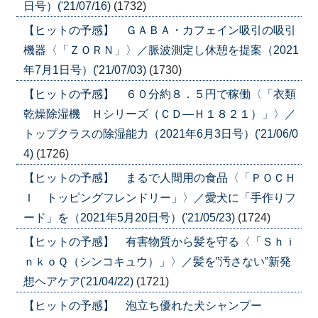
日号）('21/07/16)
(1732)
【ヒットの予感】 ＧＡＢＡ・カフェイン吸引の吸引
機器〈「ＺＯＲＮ」〉／脈波測定し休憩を提案（2021
年7月1日号）('21/07/03)
(1730)
【ヒットの予感】 ６０分約８．５円で稼働〈「衣類
乾燥除湿機 Ｈシリーズ（ＣＤ―Ｈ１８２１）」〉／
トップクラスの除湿能力（2021年6月3日号）('21/06/0
4)
(1726)
【ヒットの予感】 まるで人間用の食品〈「ＰＯＣＨ
Ｉ トッピングフレンドリー」〉／愛犬に「手作りフ
ード」を（2021年5月20日号）('21/05/23)
(1724)
【ヒットの予感】 有害物質から髪を守る〈「Ｓｈｉ
ｎｋｏＱ（シンコキュウ）」〉／髪を”汚さない”新発
想ヘアケア('21/04/22)
(1721)
【ヒットの予感】 泡立ち優れた犬シャンプー