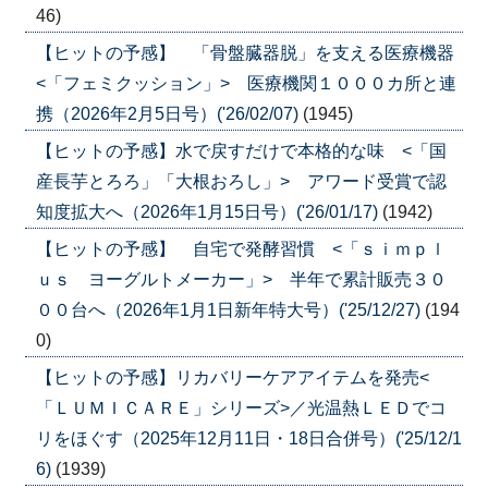
46)
【ヒットの予感】 「骨盤臓器脱」を支える医療機器
<「フェミクッション」> 医療機関１０００カ所と連
携（2026年2月5日号）('26/02/07)
(1945)
【ヒットの予感】水で戻すだけで本格的な味 <「国
産長芋とろろ」「大根おろし」> アワード受賞で認
知度拡大へ（2026年1月15日号）('26/01/17)
(1942)
【ヒットの予感】 自宅で発酵習慣 <「ｓｉｍｐｌ
ｕｓ ヨーグルトメーカー」> 半年で累計販売３０
００台へ（2026年1月1日新年特大号）('25/12/27)
(194
0)
【ヒットの予感】リカバリーケアアイテムを発売<
「ＬＵＭＩＣＡＲＥ」シリーズ>／光温熱ＬＥＤでコ
リをほぐす（2025年12月11日・18日合併号）('25/12/1
6)
(1939)