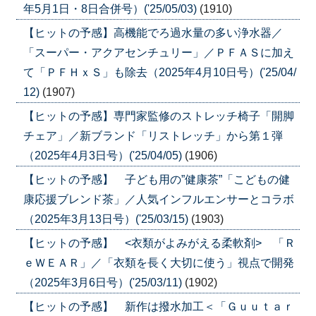
年5月1日・8日合併号）('25/05/03)
(1910)
【ヒットの予感】高機能でろ過水量の多い浄水器／
「スーパー・アクアセンチュリー」／ＰＦＡＳに加え
て「ＰＦＨｘＳ」も除去（2025年4月10日号）('25/04/
12)
(1907)
【ヒットの予感】専門家監修のストレッチ椅子「開脚
チェア」／新ブランド「リストレッチ」から第１弾
（2025年4月3日号）('25/04/05)
(1906)
【ヒットの予感】 子ども用の”健康茶”「こどもの健
康応援ブレンド茶」／人気インフルエンサーとコラボ
（2025年3月13日号）('25/03/15)
(1903)
【ヒットの予感】 <衣類がよみがえる柔軟剤> 「Ｒ
ｅＷＥＡＲ」／「衣類を長く大切に使う」視点で開発
（2025年3月6日号）('25/03/11)
(1902)
【ヒットの予感】 新作は撥水加工＜「Ｇｕｕｔａｒ