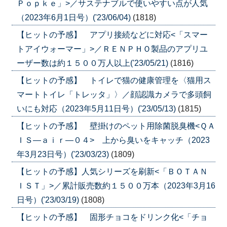
Ｐｏｐｋｅ」>／サステナブルで使いやすい点が人気
（2023年6月1日号）('23/06/04)
(1818)
【ヒットの予感】 アプリ接続などに対応<「スマー
トアイウォーマー」>／ＲＥＮＰＨＯ製品のアプリユ
ーザー数は約１５００万人以上('23/05/21)
(1816)
【ヒットの予感】 トイレで猫の健康管理を〈猫用ス
マートトイレ「トレッタ」〉／顔認識カメラで多頭飼
いにも対応（2023年5月11日号）('23/05/13)
(1815)
【ヒットの予感】 壁掛けのペット用除菌脱臭機<ＱＡ
ＩＳ―ａｉｒ―０４> 上から臭いをキャッチ（2023
年3月23日号）('23/03/23)
(1809)
【ヒットの予感】人気シリーズを刷新<「ＢＯＴＡＮ
ＩＳＴ」>／累計販売数約１５００万本（2023年3月16
日号）('23/03/19)
(1808)
【ヒットの予感】 固形チョコをドリンク化<「チョ