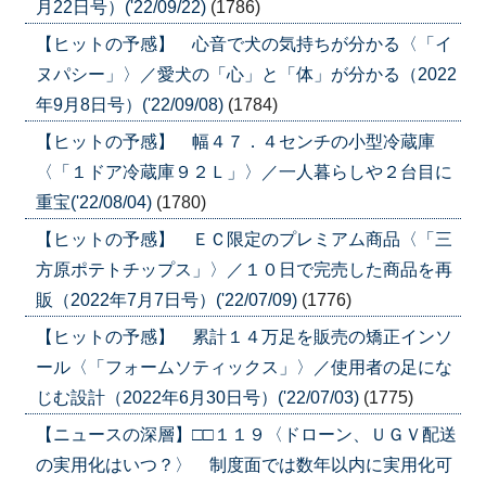
月22日号）('22/09/22)
(1786)
【ヒットの予感】 心音で犬の気持ちが分かる〈「イ
ヌパシー」〉／愛犬の「心」と「体」が分かる（2022
年9月8日号）('22/09/08)
(1784)
【ヒットの予感】 幅４７．４センチの小型冷蔵庫
〈「１ドア冷蔵庫９２Ｌ」〉／一人暮らしや２台目に
重宝('22/08/04)
(1780)
【ヒットの予感】 ＥＣ限定のプレミアム商品〈「三
方原ポテトチップス」〉／１０日で完売した商品を再
販（2022年7月7日号）('22/07/09)
(1776)
【ヒットの予感】 累計１４万足を販売の矯正インソ
ール〈「フォームソティックス」〉／使用者の足にな
じむ設計（2022年6月30日号）('22/07/03)
(1775)
【ニュースの深層】□□１１９〈ドローン、ＵＧＶ配送
の実用化はいつ？〉 制度面では数年以内に実用化可