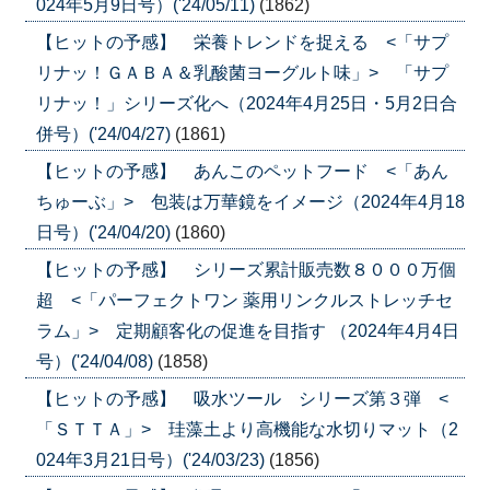
024年5月9日号）('24/05/11)
(1862)
【ヒットの予感】 栄養トレンドを捉える <「サプ
リナッ！ＧＡＢＡ＆乳酸菌ヨーグルト味」> 「サプ
リナッ！」シリーズ化へ（2024年4月25日・5月2日合
併号）('24/04/27)
(1861)
【ヒットの予感】 あんこのペットフード <「あん
ちゅーぶ」> 包装は万華鏡をイメージ（2024年4月18
日号）('24/04/20)
(1860)
【ヒットの予感】 シリーズ累計販売数８０００万個
超 <「パーフェクトワン 薬用リンクルストレッチセ
ラム」> 定期顧客化の促進を目指す （2024年4月4日
号）('24/04/08)
(1858)
【ヒットの予感】 吸水ツール シリーズ第３弾 <
「ＳＴＴＡ」> 珪藻土より高機能な水切りマット（2
024年3月21日号）('24/03/23)
(1856)