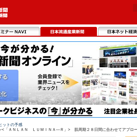
ヒットの予感
<「ＡＮＬＡＮ ＬＵＭＩＮＡ―Ｒ」> 肌周期２８日間に合わせてアプローチ（