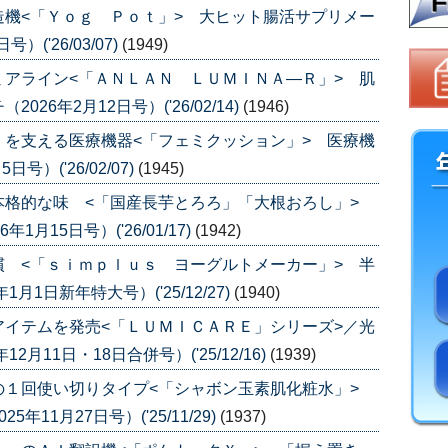
機<「Ｙｏｇ Ｐｏｔ」> 大ヒット腸活サプリメー
('26/03/07)
(1949)
アライン<「ＡＮＬＡＮ ＬＵＭＩＮＡ―Ｒ」> 肌
6年2月12日号）('26/02/14)
(1946)
を支える医療機器<「フェミクッション」> 医療機
）('26/02/07)
(1945)
本格的な味 <「国産長芋とろろ」「大根おろし」>
月15日号）('26/01/17)
(1942)
 <「ｓｉｍｐｌｕｓ ヨーグルトメーカー」> 半
1日新年特大号）('25/12/27)
(1940)
イテムを発売<「ＬＵＭＩＣＡＲＥ」シリーズ>／光
月11日・18日合併号）('25/12/16)
(1939)
の１回使い切りタイプ<「シャボン玉素肌化粧水」>
11月27日号）('25/11/29)
(1937)