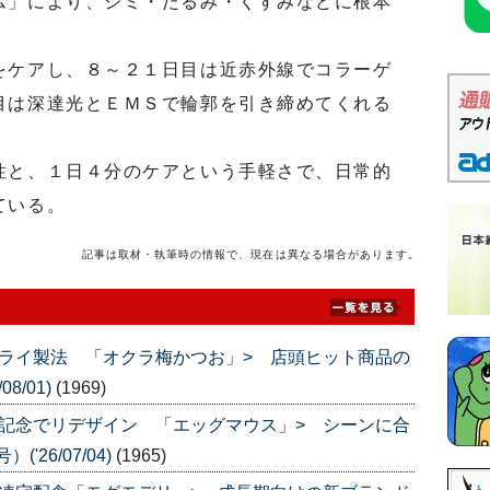
ム」により、シミ・たるみ・くすみなどに根本
。
ケアし、８～２１日目は近赤外線でコラーゲ
目は深達光とＥＭＳで輪郭を引き締めてくれる
と、１日４分のケアという手軽さで、日常的
ている。
記事は取材・執筆時の情報で、現在は異なる場合があります。
ライ製法 「オクラ梅かつお」> 店頭ヒット商品の
8/01)
(1969)
記念でリデザイン 「エッグマウス」> シーンに合
'26/07/04)
(1965)