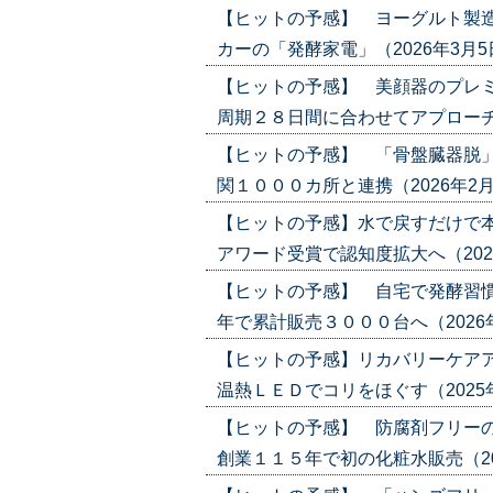
【ヒットの予感】 ヨーグルト製造
カーの「発酵家電」（2026年3月5日号）
【ヒットの予感】 美顔器のプレミ
周期２８日間に合わせてアプローチ（202
【ヒットの予感】 「骨盤臓器脱」
関１０００カ所と連携（2026年2月5日号
【ヒットの予感】水で戻すだけで
アワード受賞で認知度拡大へ（2026年1
【ヒットの予感】 自宅で発酵習慣
年で累計販売３０００台へ（2026年1月
【ヒットの予感】リカバリーケアア
温熱ＬＥＤでコリをほぐす（2025年12
【ヒットの予感】 防腐剤フリー
創業１１５年で初の化粧水販売（2025年