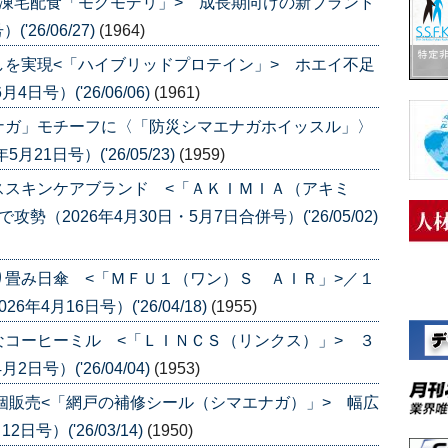
凍宅配食「モグモデリ」> 成長期向けの新ブランド
26/06/27)
(1964)
を実現<「ハイブリッドプロテイン」> ホエイ不足
号）('26/06/06)
(1961)
ナガ」モチーフに〈「防災シマエナガホイッスル」〉
1日号）('26/05/23)
(1959)
ススキンケアブランド <「ＡＫＩＭＩＡ（アキミ
（2026年4月30日・5月7日合併号）('26/05/02)
畳み日傘 <「ＭＦＵ１（ワン）Ｓ ＡＩＲ」>／１
4月16日号）('26/04/18)
(1955)
コーヒーミル <「ＬＩＮＣＳ（リンクス）」> ３
号）('26/04/04)
(1953)
個販売<「網戸の補修シール（シマエナガ）」> 幅広
号）('26/03/14)
(1950)