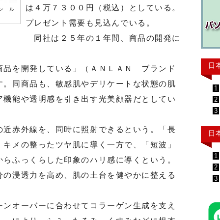
は４万７３００円（税込）としている。
ン ル
プレゼント需要も見込んでいる。
同社は２５年の１年間、商品の開発に
日
品を開発している」（ＡＮＬＡＮ ブランド
す。同商品も、敏感肌やデリケートな状態の肌
1
ア機能や透明感を引き出す光美顔器だとしてい
2
3
近赤外線を、同時に照射できるという。「長
日
、キメの整ったツヤ肌に導く一方で、「短波」
1
からふっくらした印象のハリ感に導くという。
2
の浸透力を高め、肌の土台を健やかに整える
3
ンオーバーに合わせてコラーゲン生成を支え