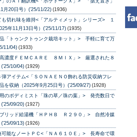
」のＡＩ翻訳機<「ポケトークＸ」> 「据え置き」
0日号）('25/11/22)
(1936)
も切れ味を維持<「アルティメット」シリーズ> １
11月13日号）('25/11/17)
(1935)
品「トゥンクトゥンク栽培キット」> 手軽に育て万
11/04)
(1933)
高濃度ＦＥＭＣＡＲＥ ８ＭＩＸ」> 厳選された８
5/10/04)
(1929)
６弾アイテム<「ＳＯＮＡＥＮＯ飾れる防災収納フレ
（2025年9月25日号）('25/09/27)
(1928)
用のボディミスト「珠の草／珠の葉」> 発売数日で
5/09/20)
(1927)
ブリッド給湯機「ＨＰＨＢ Ｒ２９０」> 自然冷媒
5/09/13)
(1926)
可能なノートＰＣ<「ＮＡ６１０Ｅ」> 長寿命で環