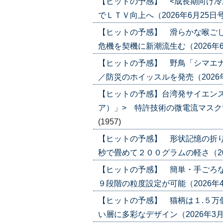
【ヒットの予感】 <成長期向け冷
でＬＴＶ向上へ（2026年6月25日号）('
【ヒットの予感】 滑らかな喉ごし
危機を契機に新潮流生む（2026年6月4日
【ヒットの予感】 野鳥「シマエ
／防災のホイッスルを発売（2026年5月2
【ヒットの予感】台湾発サイエン
ア）」> 特許技術の微電流マスクで攻勢
(1957)
【ヒットの予感】 形状記憶の折り
秒で畳めて２００グラムの軽さ（2026年
【ヒットの予感】 簡単・手ごろな
９段階の粒度設定が可能（2026年4月2日
【ヒットの予感】 猫柄は１.５万
い層に多彩なデザイン（2026年3月12日