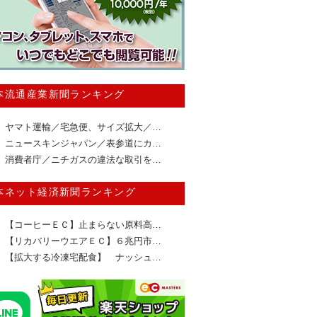
本流通産業新聞ランキング
ヤマト運輸／宅急便、サイズ拡大／…
ニュースキンジャパン／表参道にカ…
消費者庁／ニチガスの違法な取引を…
本ネット経済新聞ランキング
【コーヒーＥＣ】止まらない原料高…
【リカバリーウエアＥＣ】６兆円市…
【拡大する冷凍宅配食】 ナッシュ…