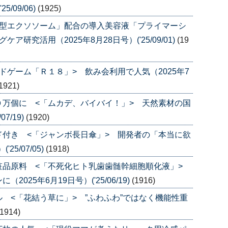
/09/06)
(1925)
透型エクソソーム」配合の導入美容液「プライマーシ
研究活用（2025年8月28日号）('25/09/01)
(19
ドゲーム「Ｒ１８」> 飲み会利用で人気（2025年7
1921)
万個に <「ムカデ、バイバイ！」> 天然素材の国
7/19)
(1920)
付き <「ジャンボ長日傘」> 開発者の「本当に欲
5/07/05)
(1918)
粧品原料 <「不死化ヒト乳歯歯髄幹細胞順化液」>
25年6月19日号）('25/06/19)
(1916)
 <「花結う草に」> ”ふわふわ”ではなく機能性重
(1914)