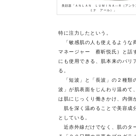
美顔器「ＡＮＬＡＮ ＬＵＭＩＮＡ―Ｒ（アンラ
ミナ アール）」
特に注力したという。
「敏感肌の人も使えるような商
マネージャー 蔡昕悦氏）と話
にも使用できる、肌本来のバリ
る。
「短波」と「長波」の２種類の
波」が肌表面をじんわり温めて
は肌にじっくり働きかけ、内側
肌を深く温めることで美容成分
としている。
近赤外線だけでなく、肌のター