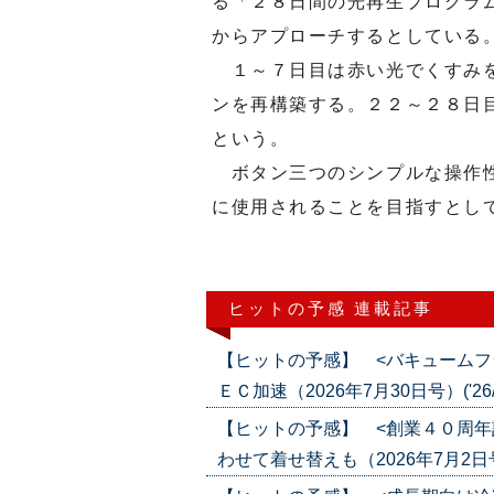
る「２８日間の光再生プログラ
からアプローチするとしている
１～７日目は赤い光でくすみを
ンを再構築する。２２～２８日
という。
ボタン三つのシンプルな操作性
に使用されることを目指すとし
ヒットの予感 連載記事
【ヒットの予感】 <バキュームフ
ＥＣ加速（2026年7月30日号）('26/0
【ヒットの予感】 <創業４０周年
わせて着せ替えも（2026年7月2日号）(