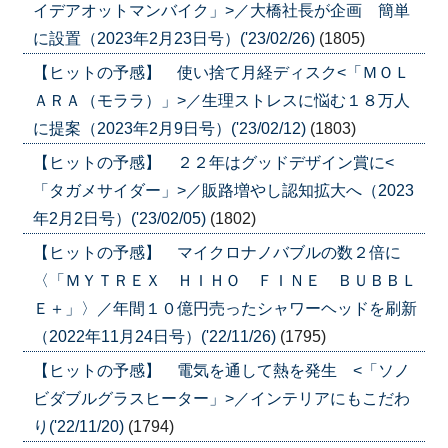
イデアオットマンバイク」>／大橋社長が企画 簡単
に設置（2023年2月23日号）('23/02/26)
(1805)
【ヒットの予感】 使い捨て月経ディスク<「ＭＯＬ
ＡＲＡ（モララ）」>／生理ストレスに悩む１８万人
に提案（2023年2月9日号）('23/02/12)
(1803)
【ヒットの予感】 ２２年はグッドデザイン賞に<
「タガメサイダー」>／販路増やし認知拡大へ（2023
年2月2日号）('23/02/05)
(1802)
【ヒットの予感】 マイクロナノバブルの数２倍に
〈「ＭＹＴＲＥＸ ＨＩＨＯ ＦＩＮＥ ＢＵＢＢＬ
Ｅ＋」〉／年間１０億円売ったシャワーヘッドを刷新
（2022年11月24日号）('22/11/26)
(1795)
【ヒットの予感】 電気を通して熱を発生 <「ソノ
ビダブルグラスヒーター」>／インテリアにもこだわ
り('22/11/20)
(1794)