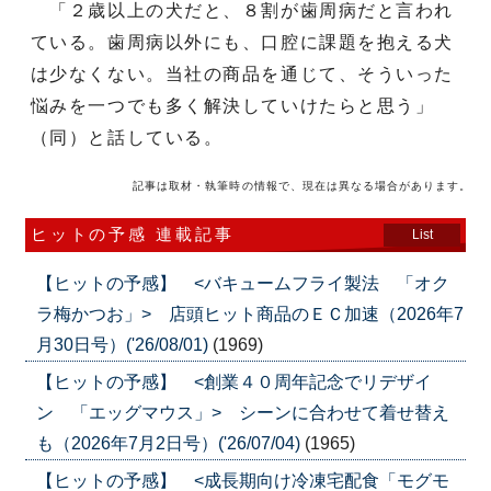
「２歳以上の犬だと、８割が歯周病だと言われ
ている。歯周病以外にも、口腔に課題を抱える犬
は少なくない。当社の商品を通じて、そういった
悩みを一つでも多く解決していけたらと思う」
（同）と話している。
記事は取材・執筆時の情報で、現在は異なる場合があります。
ヒットの予感 連載記事
List
【ヒットの予感】 <バキュームフライ製法 「オク
ラ梅かつお」> 店頭ヒット商品のＥＣ加速（2026年7
月30日号）('26/08/01)
(1969)
【ヒットの予感】 <創業４０周年記念でリデザイ
ン 「エッグマウス」> シーンに合わせて着せ替え
も（2026年7月2日号）('26/07/04)
(1965)
【ヒットの予感】 <成長期向け冷凍宅配食「モグモ