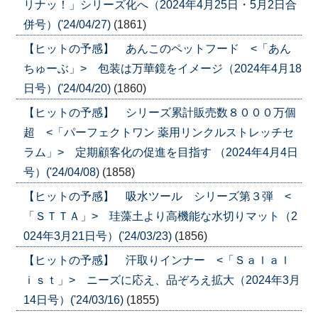
リナッ！」シリーズ化へ（2024年4月25日・5月2日合
併号）('24/04/27)
(1861)
【ヒットの予感】 あんこのペットフード <「あん
ちゅーぶ」> 包装は万華鏡をイメージ（2024年4月18
日号）('24/04/20)
(1860)
【ヒットの予感】 シリーズ累計販売数８０００万個
超 <「パーフェクトワン 薬用リンクルストレッチセ
ラム」> 定期顧客化の促進を目指す （2024年4月4日
号）('24/04/08)
(1858)
【ヒットの予感】 吸水ツール シリーズ第３弾 <
「ＳＴＴＡ」> 珪藻土より高機能な水切りマット（2
024年3月21日号）('24/03/23)
(1856)
【ヒットの予感】 汗取りインナー <「Ｓａｌａｌ
ｉｓｔ」> ニーズに応え、品ぞろえ拡大（2024年3月
14日号）('24/03/16)
(1855)