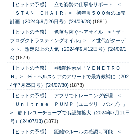
【ヒットの予感】 立ち姿勢の仕事をサポート <
「ＳＴＡＮ ＣＨＡＩＲ」> 初年度５００台の販売
計画（2024年9月26日号）('24/09/28)
(1881)
【ヒットの予感】 色落ち防ぐヘアオイル <「ザ・
プロダクトラスティングオイル」> Ｚ世代がターゲ
ット、想定以上の人気（2024年9月12日号）('24/09/1
4)
(1879)
【ヒットの予感】 <機能性素材「ＶＥＮＥＴＲＯ
Ｎ」> 米・ヘルスケアのアワードで最終候補に（202
4年7月25日号）('24/07/30)
(1873)
【ヒットの予感】 アプリでトレーニング管理 <
「Ｕｎｉｔｒｅｅ ＰＵＭＰ（ユニツリーパンプ）」
> 筋トレユーチューブでも認知拡大（2024年7月11日
号）('24/07/13)
(1871)
【ヒットの予感】 距離やルールの確認も可能 <