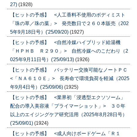
27)
(1928)
【ヒットの予感】 <人工香料不使用のボディミスト
「珠の草／珠の葉」> 発売数日で２６０本販売（202
5年9月18日号）('25/09/20)
(1927)
【ヒットの予感】 <自然冷媒ハイブリッド給湯機
「ＨＰＨＢ Ｒ２９０」> 自然冷媒へのこだわり（2
025年9月11日号）('25/09/13)
(1926)
【ヒットの予感】 バッテリー交換可能なノートＰＣ
<「ＮＡ６１０Ｅ」> 長寿命で環境負荷を軽減（2025
年9月4日号）('25/09/06)
(1925)
【ヒットの予感】 <業界初「浸透型エクソソーム」
配合の導入美容液「プライマーショット」> ３０年
以上のエイジングケア研究活用（2025年8月28日号）
('25/09/01)
(1924)
【ヒットの予感】 <成人向けボードゲーム「Ｒ１