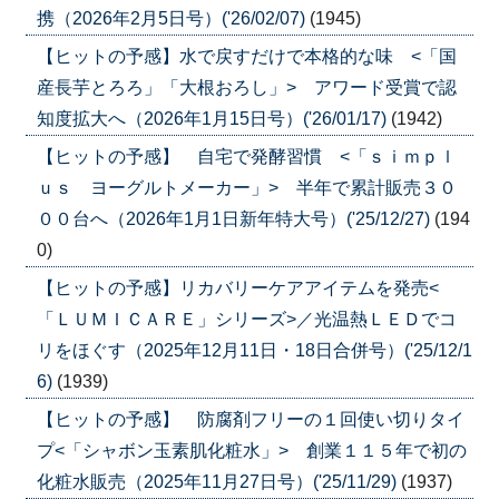
携（2026年2月5日号）('26/02/07)
(1945)
【ヒットの予感】水で戻すだけで本格的な味 <「国
産長芋とろろ」「大根おろし」> アワード受賞で認
知度拡大へ（2026年1月15日号）('26/01/17)
(1942)
【ヒットの予感】 自宅で発酵習慣 <「ｓｉｍｐｌ
ｕｓ ヨーグルトメーカー」> 半年で累計販売３０
００台へ（2026年1月1日新年特大号）('25/12/27)
(194
0)
【ヒットの予感】リカバリーケアアイテムを発売<
「ＬＵＭＩＣＡＲＥ」シリーズ>／光温熱ＬＥＤでコ
リをほぐす（2025年12月11日・18日合併号）('25/12/1
6)
(1939)
【ヒットの予感】 防腐剤フリーの１回使い切りタイ
プ<「シャボン玉素肌化粧水」> 創業１１５年で初の
化粧水販売（2025年11月27日号）('25/11/29)
(1937)