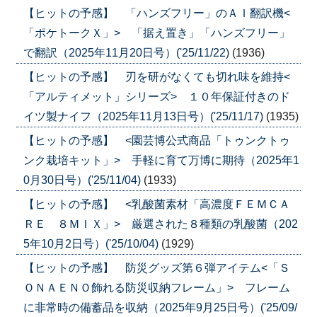
【ヒットの予感】 「ハンズフリー」のＡＩ翻訳機<
「ポケトークＸ」> 「据え置き」「ハンズフリー」
で翻訳（2025年11月20日号）('25/11/22)
(1936)
【ヒットの予感】 刃を研がなくても切れ味を維持<
「アルティメット」シリーズ> １０年保証付きのド
イツ製ナイフ（2025年11月13日号）('25/11/17)
(1935)
【ヒットの予感】 <園芸博公式商品「トゥンクトゥ
ンク栽培キット」> 手軽に育て万博に期待（2025年1
0月30日号）('25/11/04)
(1933)
【ヒットの予感】 <乳酸菌素材「高濃度ＦＥＭＣＡ
ＲＥ ８ＭＩＸ」> 厳選された８種類の乳酸菌（202
5年10月2日号）('25/10/04)
(1929)
【ヒットの予感】 防災グッズ第６弾アイテム<「Ｓ
ＯＮＡＥＮＯ飾れる防災収納フレーム」> フレーム
に非常時の備蓄品を収納（2025年9月25日号）('25/09/