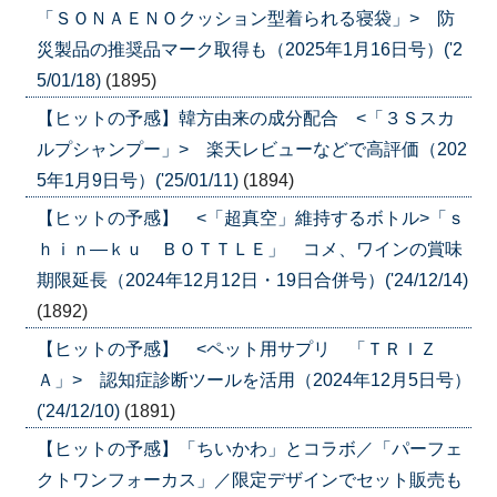
「ＳＯＮＡＥＮＯクッション型着られる寝袋」> 防
災製品の推奨品マーク取得も（2025年1月16日号）('2
5/01/18)
(1895)
【ヒットの予感】韓方由来の成分配合 <「３Ｓスカ
ルプシャンプー」> 楽天レビューなどで高評価（202
5年1月9日号）('25/01/11)
(1894)
【ヒットの予感】 <「超真空」維持するボトル>「ｓ
ｈｉｎ―ｋｕ ＢＯＴＴＬＥ」 コメ、ワインの賞味
期限延長（2024年12月12日・19日合併号）('24/12/14)
(1892)
【ヒットの予感】 <ペット用サプリ 「ＴＲＩＺ
Ａ」> 認知症診断ツールを活用（2024年12月5日号）
('24/12/10)
(1891)
【ヒットの予感】「ちいかわ」とコラボ／「パーフェ
クトワンフォーカス」／限定デザインでセット販売も