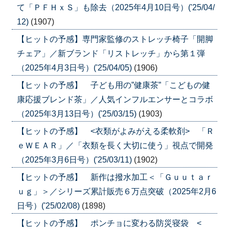
て「ＰＦＨｘＳ」も除去（2025年4月10日号）('25/04/
12)
(1907)
【ヒットの予感】専門家監修のストレッチ椅子「開脚
チェア」／新ブランド「リストレッチ」から第１弾
（2025年4月3日号）('25/04/05)
(1906)
【ヒットの予感】 子ども用の”健康茶”「こどもの健
康応援ブレンド茶」／人気インフルエンサーとコラボ
（2025年3月13日号）('25/03/15)
(1903)
【ヒットの予感】 <衣類がよみがえる柔軟剤> 「Ｒ
ｅＷＥＡＲ」／「衣類を長く大切に使う」視点で開発
（2025年3月6日号）('25/03/11)
(1902)
【ヒットの予感】 新作は撥水加工＜「Ｇｕｕｔａｒ
ｕｇ」＞／シリーズ累計販売６万点突破（2025年2月6
日号）('25/02/08)
(1898)
【ヒットの予感】 ポンチョに変わる防災寝袋 <