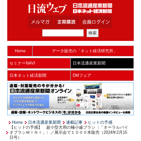
Home
データ販売の「ネット経済研究所」
セミナーNAVI
日本流通産業新聞
日本ネット経済新聞
DMフェア
Home
日本流通産業新聞
連載記事
ヒットの予感
【ヒットの予感】 超小型犬用の極小歯ブラシ〈「オーラルバイ
オブラシＭＩＮＩ」〉／展示会で１０００本販売（2024年2月15
日号）