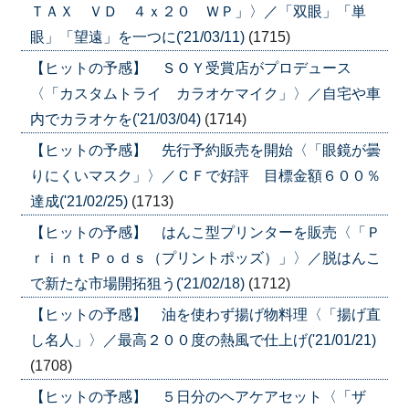
ＴＡＸ ＶＤ ４ｘ２０ ＷＰ」〉／「双眼」「単
眼」「望遠」を一つに('21/03/11)
(1715)
【ヒットの予感】 ＳＯＹ受賞店がプロデュース
〈「カスタムトライ カラオケマイク」〉／自宅や車
内でカラオケを('21/03/04)
(1714)
【ヒットの予感】 先行予約販売を開始〈「眼鏡が曇
りにくいマスク」〉／ＣＦで好評 目標金額６００％
達成('21/02/25)
(1713)
【ヒットの予感】 はんこ型プリンターを販売〈「Ｐ
ｒｉｎｔＰｏｄｓ（プリントポッズ）」〉／脱はんこ
で新たな市場開拓狙う('21/02/18)
(1712)
【ヒットの予感】 油を使わず揚げ物料理〈「揚げ直
し名人」〉／最高２００度の熱風で仕上げ('21/01/21)
(1708)
【ヒットの予感】 ５日分のヘアケアセット〈「ザ