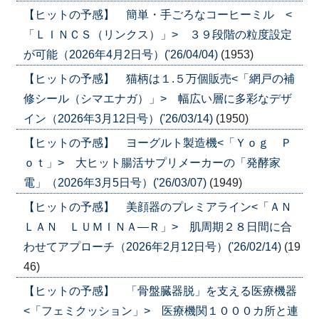
【ヒットの予感】 簡単・手ごろなコーヒーミル <
「ＬＩＮＣＳ（リンクス）」> ３９段階の粒度設定
が可能（2026年4月2日号）('26/04/04)
(1953)
【ヒットの予感】 猫柄は１.５万個販売<「網戸の補
修シール（シマエナガ）」> 幅広い層に多彩なデザ
イン（2026年3月12日号）('26/03/14)
(1950)
【ヒットの予感】 ヨーグルト製造機<「Ｙｏｇ Ｐ
ｏｔ」> 大ヒット腸活サプリメーカーの「発酵家
電」（2026年3月5日号）('26/03/07)
(1949)
【ヒットの予感】 美顔器のプレミアライン<「ＡＮ
ＬＡＮ ＬＵＭＩＮＡ―Ｒ」> 肌周期２８日間に合
わせてアプローチ（2026年2月12日号）('26/02/14)
(19
46)
【ヒットの予感】 「骨盤臓器脱」を支える医療機器
<「フェミクッション」> 医療機関１０００カ所と連