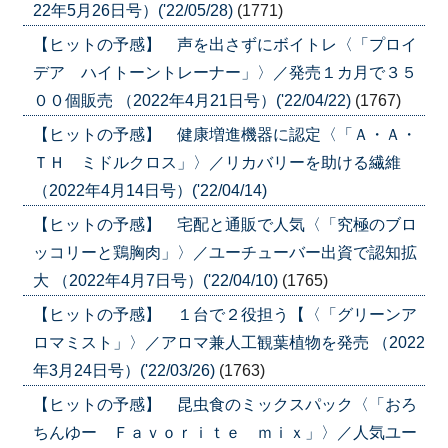
22年5月26日号）('22/05/28)
(1771)
【ヒットの予感】 声を出さずにボイトレ〈「プロイ
デア ハイトーントレーナー」〉／発売１カ月で３５
００個販売 （2022年4月21日号）('22/04/22)
(1767)
【ヒットの予感】 健康増進機器に認定〈「Ａ・Ａ・
ＴＨ ミドルクロス」〉／リカバリーを助ける繊維
（2022年4月14日号）('22/04/14)
【ヒットの予感】 宅配と通販で人気〈「究極のブロ
ッコリーと鶏胸肉」〉／ユーチューバー出資で認知拡
大 （2022年4月7日号）('22/04/10)
(1765)
【ヒットの予感】 １台で２役担う【〈「グリーンア
ロマミスト」〉／アロマ兼人工観葉植物を発売 （2022
年3月24日号）('22/03/26)
(1763)
【ヒットの予感】 昆虫食のミックスパック〈「おろ
ちんゆー Ｆａｖｏｒｉｔｅ ｍｉｘ」〉／人気ユー