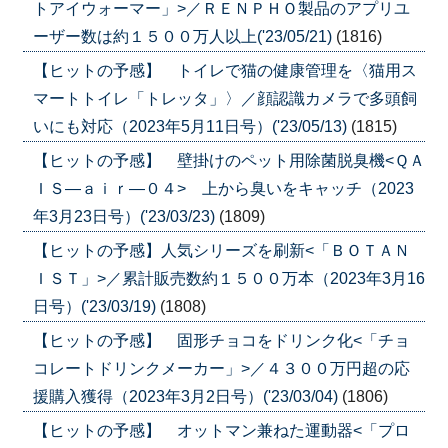
トアイウォーマー」>／ＲＥＮＰＨＯ製品のアプリユ
ーザー数は約１５００万人以上('23/05/21)
(1816)
【ヒットの予感】 トイレで猫の健康管理を〈猫用ス
マートトイレ「トレッタ」〉／顔認識カメラで多頭飼
いにも対応（2023年5月11日号）('23/05/13)
(1815)
【ヒットの予感】 壁掛けのペット用除菌脱臭機<ＱＡ
ＩＳ―ａｉｒ―０４> 上から臭いをキャッチ（2023
年3月23日号）('23/03/23)
(1809)
【ヒットの予感】人気シリーズを刷新<「ＢＯＴＡＮ
ＩＳＴ」>／累計販売数約１５００万本（2023年3月16
日号）('23/03/19)
(1808)
【ヒットの予感】 固形チョコをドリンク化<「チョ
コレートドリンクメーカー」>／４３００万円超の応
援購入獲得（2023年3月2日号）('23/03/04)
(1806)
【ヒットの予感】 オットマン兼ねた運動器<「プロ