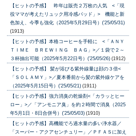
【ヒットの予感】 昨年は販売２万枚の人気 <「現
役ママが考えたリュック用冷感パッド」> 機能と新
色加え、今季も強化（2025年5月29日号）('25/05/31)
(1913)
【ヒットの予感】本格コーヒーを手軽に <「ＡＮＹ
ＴＩＭＥ ＢＲＥＷＩＮＧ ＢＡＧ」>／１袋で２～
３杯抽出可能（2025年5月22日号）('25/05/26)
(1912)
【ヒットの予感】 髪が浴びる紫外線量は顔の３倍<
「ＳＯＬＡＭＹ」>／夏本番前から髪の紫外線ケアを
（2025年5月15日号）('25/05/21)
(1911)
【ヒットの予感】強力消臭の乾燥剤<「カラッとヒー
ロー」>／「アンモニア臭」を約２時間で消臭（2025
年5月1日・8日合併号）('25/05/03)
(1910)
【ヒットの予感】高機能でろ過水量の多い浄水器／
「スーパー・アクアセンチュリー」／ＰＦＡＳに加え