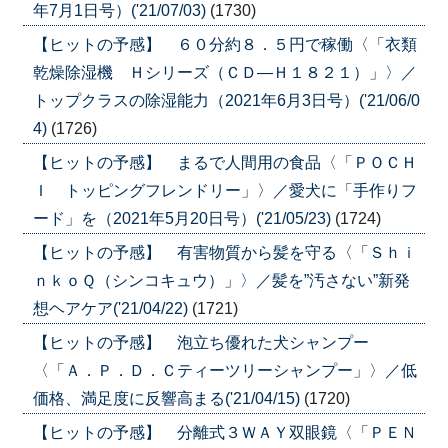
年7月1日号）('21/07/03)
(1730)
【ヒットの予感】 ６０分約８．５円で稼働〈「衣類
乾燥除湿機 Ｈシリーズ（ＣＤ―Ｈ１８２１）」〉／
トップクラスの除湿能力（2021年6月3日号）('21/06/0
4)
(1726)
【ヒットの予感】 まるで人間用の食品〈「ＰＯＣＨ
Ｉ トッピングフレンドリー」〉／愛犬に「手作りフ
ード」を（2021年5月20日号）('21/05/23)
(1724)
【ヒットの予感】 有害物質から髪を守る〈「Ｓｈｉ
ｎｋｏＱ（シンコキュウ）」〉／髪を”汚さない”新発
想ヘアケア('21/04/22)
(1721)
【ヒットの予感】 泡立ち優れた犬シャンプー
〈「Ａ．Ｐ．Ｄ．Ｃティーツリーシャンプー」〉／低
価格、満足度に反響高まる('21/04/15)
(1720)
【ヒットの予感】 分離式３ＷＡＹ双眼鏡〈「ＰＥＮ