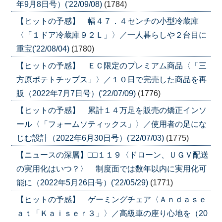
年9月8日号）('22/09/08)
(1784)
【ヒットの予感】 幅４７．４センチの小型冷蔵庫
〈「１ドア冷蔵庫９２Ｌ」〉／一人暮らしや２台目に
重宝('22/08/04)
(1780)
【ヒットの予感】 ＥＣ限定のプレミアム商品〈「三
方原ポテトチップス」〉／１０日で完売した商品を再
販（2022年7月7日号）('22/07/09)
(1776)
【ヒットの予感】 累計１４万足を販売の矯正インソ
ール〈「フォームソティックス」〉／使用者の足にな
じむ設計（2022年6月30日号）('22/07/03)
(1775)
【ニュースの深層】□□１１９〈ドローン、ＵＧＶ配送
の実用化はいつ？〉 制度面では数年以内に実用化可
能に（2022年5月26日号）('22/05/29)
(1771)
【ヒットの予感】 ゲーミングチェア〈Ａｎｄａｓｅ
ａｔ「Ｋａｉｓｅｒ３」〉／高級車の座り心地を（20