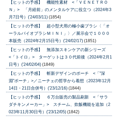
【ヒットの予感】 機能性素材 <「ＶＥＮＥＴＲＯ
Ｎ」> 「月経前」のメンタルケアに役立つ（2024年3
月7日号）('24/03/11)
(1854)
【ヒットの予感】 超小型犬用の極小歯ブラシ〈「オ
ーラルバイオブラシＭＩＮＩ」〉／展示会で１０００
本販売（2024年2月15日号）('24/02/17)
(1851)
【ヒットの予感】 無添加スキンケアの新シリーズ
<「トイロ」> ターゲットは３０代前後（2024年2月1
日号）('24/02/04)
(1849)
【ヒットの予感】 斬新デザインのポーチ <「”深
淵”ポーチ」>／ニーチェの哲学から着想（2023年12月
14日・21日合併号）('23/12/16)
(1844)
【ヒットの予感】 ６万台販売の製品刷新 <「サラ
ダチキンメーカー」> スチーム、炊飯機能を追加（2
023年11月30日号）('23/12/05)
(1842)