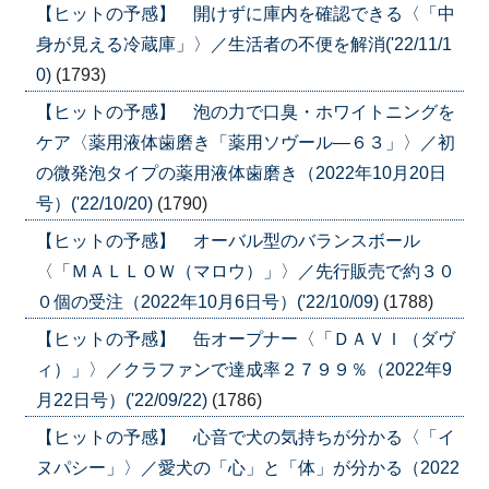
【ヒットの予感】 開けずに庫内を確認できる〈「中
身が見える冷蔵庫」〉／生活者の不便を解消('22/11/1
0)
(1793)
【ヒットの予感】 泡の力で口臭・ホワイトニングを
ケア〈薬用液体歯磨き「薬用ソヴール―６３」〉／初
の微発泡タイプの薬用液体歯磨き（2022年10月20日
号）('22/10/20)
(1790)
【ヒットの予感】 オーバル型のバランスボール
〈「ＭＡＬＬＯＷ（マロウ）」〉／先行販売で約３０
０個の受注（2022年10月6日号）('22/10/09)
(1788)
【ヒットの予感】 缶オープナー〈「ＤＡＶＩ（ダヴ
ィ）」〉／クラファンで達成率２７９９％（2022年9
月22日号）('22/09/22)
(1786)
【ヒットの予感】 心音で犬の気持ちが分かる〈「イ
ヌパシー」〉／愛犬の「心」と「体」が分かる（2022