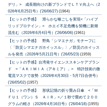
デリ」> 成長期向けの新ブランドでＬＴＶ向上へ（2
026年6月25日号）('26/06/27)
(1964)
【ヒットの予感】 滑らかな喉ごしを実現<「ハイブ
リッドプロテイン」> ホエイ不足危機を契機に新潮
流生む（2026年6月4日号）('26/06/06)
(1961)
【ヒットの予感】 野鳥「シマエナガ」モチーフに
〈「防災シマエナガホイッスル」〉／防災のホイッス
ルを発売（2026年5月21日号）('26/05/23)
(1959)
【ヒットの予感】台湾発サイエンススキンケアブラン
ド <「ＡＫＩＭＩＡ（アキミア）」> 特許技術の微
電流マスクで攻勢（2026年4月30日・5月7日合併号）
('26/05/02)
(1957)
【ヒットの予感】 形状記憶の折り畳み日傘 <「Ｍ
ＦＵ１（ワン）Ｓ ＡＩＲ」>／１秒で畳めて２００
グラムの軽さ（2026年4月16日号）('26/04/18)
(1955)