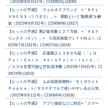
（2023年8月31日号）('23/08/31)
(1830)
【ヒットの予感】 ウェルネスブランド <「ＲＥＬ
ＡＮＥＳＳ（リラネス）」> 運動という”義務感”を解
放（2023年8月3日号）('23/08/06)
(1827)
【ヒットの予感】累計販売数１２７万箱 <「ＡＧド
リンクＸ（テン）」> ５回目刷新でＬＴＶ向上へ（2
023年7月13日号）('23/07/16)
(1824)
【ヒットの予感】 応援購入１３８９％超〈「ＬＧ
ＰｕｒｉＣａｒｅ ＡｅｒｏＦｕｒｎｉｔｕｒｅ」〉
／スマホ充電可能な空気清浄機（2023年7月6日号）('2
3/07/09)
(1823)
【ヒットの予感】 もみ殻固形燃料<「モミガライト
Ｐｏｐｋｅ」>／サステナブルで使いやすい点が人気
（2023年6月1日号）('23/06/04)
(1818)
【ヒットの予感】 アプリ接続などに対応<「スマー