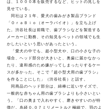
は、１０００本を販売するなど、ヒットの兆しを
見せている。
同社は２１年、愛犬の歯みがき製品ブランド
「ＯｒａＢｉｏ（オーラバイオ）」を立ち上げ
た。渋谷社長は前職で、歯ブラシなどを製造する
メーカーに勤務、その知見をペットの領域でも生
かしたいという思いがあったという。
「愛犬の中でも、超小型犬や、口の小さな子の
場合、ヘッド部分が大きいと、奥歯に届かなかっ
たり、違和感のため嫌がってしまったりするケー
スが多かった。そこで『超小型犬用の歯ブラシ』
を作ることにした」（渋谷社長）と話す。
同商品のヘッド部分は、綿棒に近いサイズで、
一般的な赤ちゃん用の歯ブラシよりも小さいとい
う。「口の奥まで入れやすく、磨きやすいのが特
徴だ。糸経０.０７ミリメートルと極細で、羽のよ