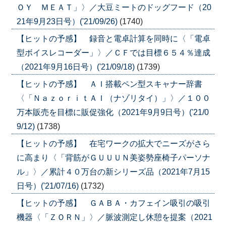
ＯＹ ＭＥＡＴ」〉／大豆ミートのドッグフード（20
21年9月23日号）('21/09/26)
(1740)
【ヒットの予感】 録音と電卓計算を同時に〈「電卓
型ボイスレコーダー」〉／ＣＦでは目標６５４％達成
（2021年9月16日号）('21/09/18)
(1739)
【ヒットの予感】 ＡＩ搭載ペン型スキャナー辞書
〈「ＮａｚｏｒｉｔＡＩ（ナゾリタイ）」〉／１００
万本販売を目標に販促強化（2021年9月9日号）('21/0
9/12)
(1738)
【ヒットの予感】 在宅ワークの拡大でニーズがさら
に高まり〈「背筋がＧＵＵＵＮ美姿勢座椅子パーソナ
ル」〉／累計４０万台の新シリーズ品（2021年7月15
日号）('21/07/16)
(1732)
【ヒットの予感】 ＧＡＢＡ・カフェイン吸引の吸引
機器〈「ＺＯＲＮ」〉／脈波測定し休憩を提案（2021