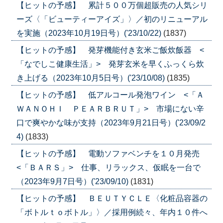
【ヒットの予感】 累計５００万個超販売の人気シリ
ーズ〈「ビューティーアイズ」〉／初のリニューアル
を実施（2023年10月19日号）('23/10/22)
(1837)
【ヒットの予感】 発芽機能付き玄米ご飯炊飯器 <
「なでしこ健康生活」> 発芽玄米を早くふっくら炊
き上げる（2023年10月5日号）('23/10/08)
(1835)
【ヒットの予感】 低アルコール発泡ワイン <「Ａ
ＷＡＮＯＨＩ ＰＥＡＲＢＲＵＴ」> 市場にない辛
口で爽やかな味が支持（2023年9月21日号）('23/09/2
4)
(1833)
【ヒットの予感】 電動ソファベンチを１０月発売
<「ＢＡＲＳ」> 仕事、リラックス、仮眠を一台で
（2023年9月7日号）('23/09/10)
(1831)
【ヒットの予感】 ＢＥＵＴＹＣＬＥ〈化粧品容器の
「ボトルｔｏボトル」〉／採用例続々、年内１０件へ