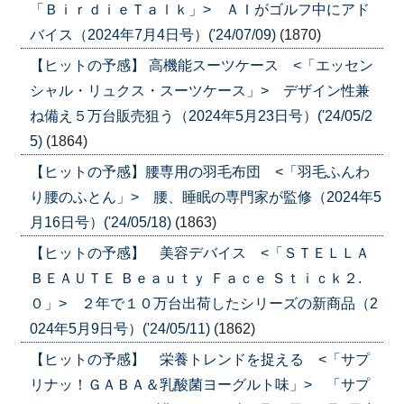
「ＢｉｒｄｉｅＴａｌｋ」> ＡＩがゴルフ中にアド
バイス（2024年7月4日号）('24/07/09)
(1870)
【ヒットの予感】 高機能スーツケース <「エッセン
シャル・リュクス・スーツケース」> デザイン性兼
ね備え５万台販売狙う（2024年5月23日号）('24/05/2
5)
(1864)
【ヒットの予感】腰専用の羽毛布団 <「羽毛ふんわ
り腰のふとん」> 腰、睡眠の専門家が監修（2024年5
月16日号）('24/05/18)
(1863)
【ヒットの予感】 美容デバイス <「ＳＴＥＬＬＡ
ＢＥＡＵＴＥ Ｂｅａｕｔｙ Ｆａｃｅ Ｓｔｉｃｋ２.
０」> ２年で１０万台出荷したシリーズの新商品（2
024年5月9日号）('24/05/11)
(1862)
【ヒットの予感】 栄養トレンドを捉える <「サプ
リナッ！ＧＡＢＡ＆乳酸菌ヨーグルト味」> 「サプ