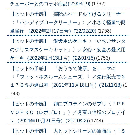
チューバーとのコラボ商品('22/03/19)
(1762)
【ヒットの予感】 掃除のハードル下げるクリーナー
〈「ハンディブロークリーナー」〉／小さく軽量で簡
単操作 （2022年2月17日号）('22/02/20)
(1758)
【ヒットの予感】 愛犬用のケーキ〈「いちごサンタ
のクリスマスケーキキット」〉／安心・安全の愛犬用
ケーキ（2022年1月13日号）('22/01/15)
(1753)
【ヒットの予感】 「おうちで健康」をテーマに
〈「フィットネスルームシューズ」〉／先行販売で３
１７６％の達成率（2021年11月18日号）('21/11/18)
(1
748)
【ヒットの予感】 卵白プロテインのサプリ〈「ＲＥ
ＶＯＰＲＯ（レボプロ）」〉／月商３倍増のプロテイ
ン（2021年10月21日号）('21/10/22)
(1744)
【ヒットの予感】 大ヒットシリーズの新商品〈「Ｓ