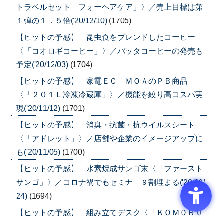
トラベルセット フォーヘアケア」〉／売上目標は第
１弾の１．５倍('20/12/10)
(1705)
【ヒットの予感】 昆虫食をブレンドしたコーヒー
〈「コオロギコーヒー」〉／バッタコーヒーの発売も
予定('20/12/03)
(1704)
【ヒットの予感】 家電ＥＣ ＭＯＡのＰＢ商品
〈「２０１Ｌ冷凍冷蔵庫」〉／機能を絞り高コスパ実
現('20/11/12)
(1701)
【ヒットの予感】 消臭・抗菌・抗ウイルスシート
〈「アドレット」〉／店舗や企業のイメージアップに
も('20/11/05)
(1700)
【ヒットの予感】 水素焼成サンゴ末〈「ファースト
サンゴ」〉／コロナ禍でもセミナー９割埋まる('20/09/
24)
(1694)
【ヒットの予感】 組み立てデスク〈「ＫＯＭＯＲＵ