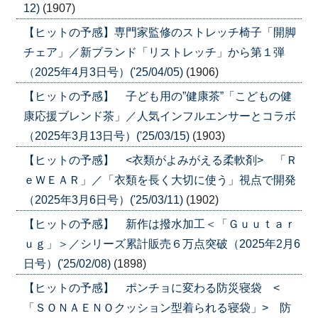
12)
(1907)
【ヒットの予感】専門家監修のストレッチ椅子「開脚
チェア」／新ブランド「リストレッチ」から第１弾
（2025年4月3日号）('25/04/05)
(1906)
【ヒットの予感】 子ども用の”健康茶”「こどもの健
康応援ブレンド茶」／人気インフルエンサーとコラボ
（2025年3月13日号）('25/03/15)
(1903)
【ヒットの予感】 <衣類がよみがえる柔軟剤> 「Ｒ
ｅＷＥＡＲ」／「衣類を長く大切に使う」視点で開発
（2025年3月6日号）('25/03/11)
(1902)
【ヒットの予感】 新作は撥水加工＜「Ｇｕｕｔａｒ
ｕｇ」＞／シリーズ累計販売６万点突破（2025年2月6
日号）('25/02/08)
(1898)
【ヒットの予感】 ポンチョに変わる防災寝袋 <
「ＳＯＮＡＥＮＯクッション型着られる寝袋」> 防