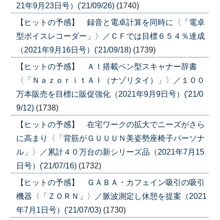
21年9月23日号）('21/09/26)
(1740)
【ヒットの予感】 録音と電卓計算を同時に〈「電卓
型ボイスレコーダー」〉／ＣＦでは目標６５４％達成
（2021年9月16日号）('21/09/18)
(1739)
【ヒットの予感】 ＡＩ搭載ペン型スキャナー辞書
〈「ＮａｚｏｒｉｔＡＩ（ナゾリタイ）」〉／１００
万本販売を目標に販促強化（2021年9月9日号）('21/0
9/12)
(1738)
【ヒットの予感】 在宅ワークの拡大でニーズがさら
に高まり〈「背筋がＧＵＵＵＮ美姿勢座椅子パーソナ
ル」〉／累計４０万台の新シリーズ品（2021年7月15
日号）('21/07/16)
(1732)
【ヒットの予感】 ＧＡＢＡ・カフェイン吸引の吸引
機器〈「ＺＯＲＮ」〉／脈波測定し休憩を提案（2021
年7月1日号）('21/07/03)
(1730)