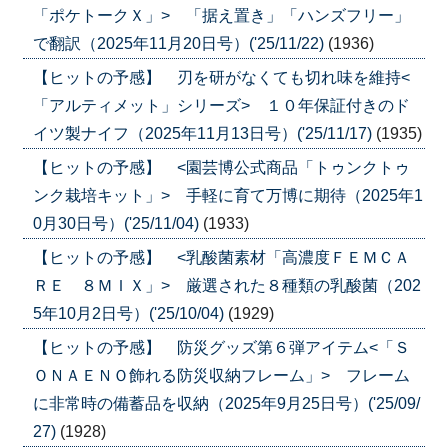
「ポケトークＸ」> 「据え置き」「ハンズフリー」
で翻訳（2025年11月20日号）('25/11/22)
(1936)
【ヒットの予感】 刃を研がなくても切れ味を維持<
「アルティメット」シリーズ> １０年保証付きのド
イツ製ナイフ（2025年11月13日号）('25/11/17)
(1935)
【ヒットの予感】 <園芸博公式商品「トゥンクトゥ
ンク栽培キット」> 手軽に育て万博に期待（2025年1
0月30日号）('25/11/04)
(1933)
【ヒットの予感】 <乳酸菌素材「高濃度ＦＥＭＣＡ
ＲＥ ８ＭＩＸ」> 厳選された８種類の乳酸菌（202
5年10月2日号）('25/10/04)
(1929)
【ヒットの予感】 防災グッズ第６弾アイテム<「Ｓ
ＯＮＡＥＮＯ飾れる防災収納フレーム」> フレーム
に非常時の備蓄品を収納（2025年9月25日号）('25/09/
27)
(1928)