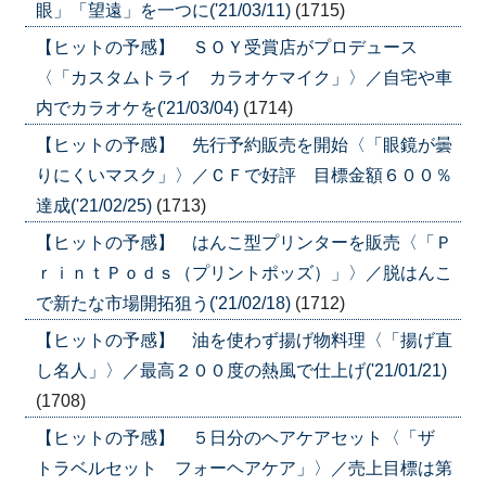
眼」「望遠」を一つに('21/03/11)
(1715)
【ヒットの予感】 ＳＯＹ受賞店がプロデュース
〈「カスタムトライ カラオケマイク」〉／自宅や車
内でカラオケを('21/03/04)
(1714)
【ヒットの予感】 先行予約販売を開始〈「眼鏡が曇
りにくいマスク」〉／ＣＦで好評 目標金額６００％
達成('21/02/25)
(1713)
【ヒットの予感】 はんこ型プリンターを販売〈「Ｐ
ｒｉｎｔＰｏｄｓ（プリントポッズ）」〉／脱はんこ
で新たな市場開拓狙う('21/02/18)
(1712)
【ヒットの予感】 油を使わず揚げ物料理〈「揚げ直
し名人」〉／最高２００度の熱風で仕上げ('21/01/21)
(1708)
【ヒットの予感】 ５日分のヘアケアセット〈「ザ
トラベルセット フォーヘアケア」〉／売上目標は第