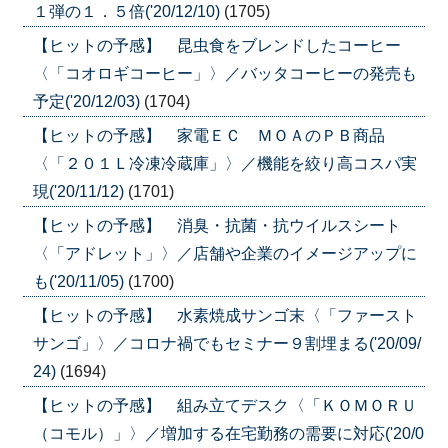
１弾の１．５倍('20/12/10)
(1705)
【ヒットの予感】 昆虫食をブレンドしたコーヒー
〈「コオロギコーヒー」〉／バッタコーヒーの発売も
予定('20/12/03)
(1704)
【ヒットの予感】 家電ＥＣ ＭＯＡのＰＢ商品
〈「２０１Ｌ冷凍冷蔵庫」〉／機能を絞り高コスパ実
現('20/11/12)
(1701)
【ヒットの予感】 消臭・抗菌・抗ウイルスシート
〈「アドレット」〉／店舗や企業のイメージアップに
も('20/11/05)
(1700)
【ヒットの予感】 水素焼成サンゴ末〈「ファースト
サンゴ」〉／コロナ禍でもセミナー９割埋まる('20/09/
24)
(1694)
【ヒットの予感】 組み立てデスク〈「ＫＯＭＯＲＵ
（コモル）」〉／増加する在宅勤務の需要に対応('20/0