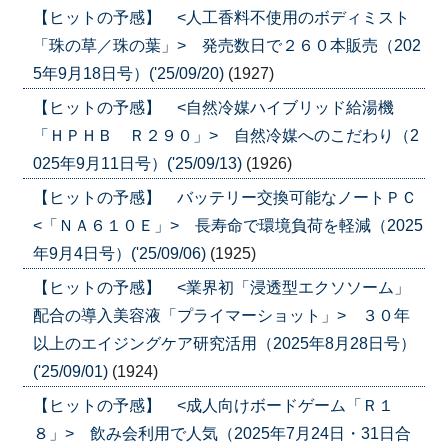
【ヒットの予感】 <人工香料不使用のボディミスト
「珠の草／珠の葉」> 発売数日で２６０本販売（202
5年9月18日号）('25/09/20)
(1927)
【ヒットの予感】 <自然冷媒ハイブリッド給湯機
「ＨＰＨＢ Ｒ２９０」> 自然冷媒へのこだわり（2
025年9月11日号）('25/09/13)
(1926)
【ヒットの予感】 バッテリー交換可能なノートＰＣ
<「ＮＡ６１０Ｅ」> 長寿命で環境負荷を軽減（2025
年9月4日号）('25/09/06)
(1925)
【ヒットの予感】 <業界初「浸透型エクソソーム」
配合の導入美容液「プライマーショット」> ３０年
以上のエイジングケア研究活用（2025年8月28日号）
('25/09/01)
(1924)
【ヒットの予感】 <成人向けボードゲーム「Ｒ１
８」> 飲み会利用で人気（2025年7月24日・31日合