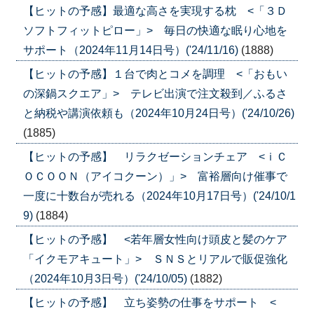
【ヒットの予感】最適な高さを実現する枕 <「３Ｄ
ソフトフィットピロー」> 毎日の快適な眠り心地を
サポート（2024年11月14日号）('24/11/16)
(1888)
【ヒットの予感】１台で肉とコメを調理 <「おもい
の深鍋スクエア」> テレビ出演で注文殺到／ふるさ
と納税や講演依頼も（2024年10月24日号）('24/10/26)
(1885)
【ヒットの予感】 リラクゼーションチェア <ｉＣ
ＯＣＯＯＮ（アイコクーン）」> 富裕層向け催事で
一度に十数台が売れる（2024年10月17日号）('24/10/1
9)
(1884)
【ヒットの予感】 <若年層女性向け頭皮と髪のケア
「イクモアキュート」> ＳＮＳとリアルで販促強化
（2024年10月3日号）('24/10/05)
(1882)
【ヒットの予感】 立ち姿勢の仕事をサポート <