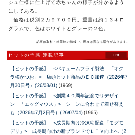
シュ仕様に仕上げて赤ちゃんの様子が分かるよう
にしてある。
価格は税別２万９７００円。重量は約１３キロ
グラムで、色はホワイトとグレーの２色。
記事は取材・執筆時の情報で、現在は異なる場合があります。
ヒットの予感 連載記事
List
【ヒットの予感】 <バキュームフライ製法 「オク
ラ梅かつお」> 店頭ヒット商品のＥＣ加速（2026年7
月30日号）('26/08/01)
(1969)
【ヒットの予感】 <創業４０周年記念でリデザイ
ン 「エッグマウス」> シーンに合わせて着せ替え
も（2026年7月2日号）('26/07/04)
(1965)
【ヒットの予感】 <成長期向け冷凍宅配食「モグモ
デリ」> 成長期向けの新ブランドでＬＴＶ向上へ（2