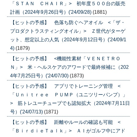
「ＳＴＡＮ ＣＨＡＩＲ」> 初年度５００台の販売
計画（2024年9月26日号）('24/09/28)
(1881)
【ヒットの予感】 色落ち防ぐヘアオイル <「ザ・
プロダクトラスティングオイル」> Ｚ世代がターゲ
ット、想定以上の人気（2024年9月12日号）('24/09/1
4)
(1879)
【ヒットの予感】 <機能性素材「ＶＥＮＥＴＲＯ
Ｎ」> 米・ヘルスケアのアワードで最終候補に（202
4年7月25日号）('24/07/30)
(1873)
【ヒットの予感】 アプリでトレーニング管理 <
「Ｕｎｉｔｒｅｅ ＰＵＭＰ（ユニツリーパンプ）」
> 筋トレユーチューブでも認知拡大（2024年7月11日
号）('24/07/13)
(1871)
【ヒットの予感】 距離やルールの確認も可能 <
「ＢｉｒｄｉｅＴａｌｋ」> ＡＩがゴルフ中にアド