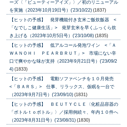
ーズ〈「ビューティーアイズ」〉／初のリニューアル
を実施（2023年10月19日号）('23/10/22)
(1837)
【ヒットの予感】 発芽機能付き玄米ご飯炊飯器 <
「なでしこ健康生活」> 発芽玄米を早くふっくら炊
き上げる（2023年10月5日号）('23/10/08)
(1835)
【ヒットの予感】 低アルコール発泡ワイン <「Ａ
ＷＡＮＯＨＩ ＰＥＡＲＢＲＵＴ」> 市場にない辛
口で爽やかな味が支持（2023年9月21日号）('23/09/2
4)
(1833)
【ヒットの予感】 電動ソファベンチを１０月発売
<「ＢＡＲＳ」> 仕事、リラックス、仮眠を一台で
（2023年9月7日号）('23/09/10)
(1831)
【ヒットの予感】 ＢＥＵＴＹＣＬＥ〈化粧品容器の
「ボトルｔｏボトル」〉／採用例続々、年内１０件へ
（2023年8月31日号）('23/08/31)
(1830)