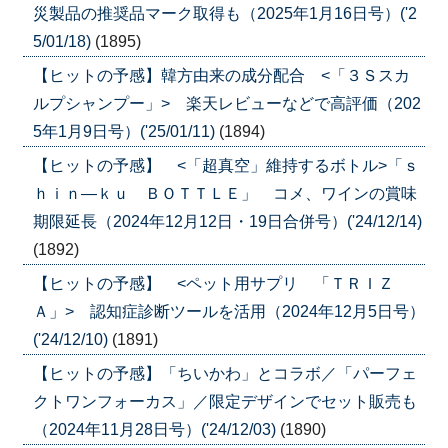
災製品の推奨品マーク取得も（2025年1月16日号）('2
5/01/18)
(1895)
【ヒットの予感】韓方由来の成分配合 <「３Ｓスカ
ルプシャンプー」> 楽天レビューなどで高評価（202
5年1月9日号）('25/01/11)
(1894)
【ヒットの予感】 <「超真空」維持するボトル>「ｓ
ｈｉｎ―ｋｕ ＢＯＴＴＬＥ」 コメ、ワインの賞味
期限延長（2024年12月12日・19日合併号）('24/12/14)
(1892)
【ヒットの予感】 <ペット用サプリ 「ＴＲＩＺ
Ａ」> 認知症診断ツールを活用（2024年12月5日号）
('24/12/10)
(1891)
【ヒットの予感】「ちいかわ」とコラボ／「パーフェ
クトワンフォーカス」／限定デザインでセット販売も
（2024年11月28日号）('24/12/03)
(1890)