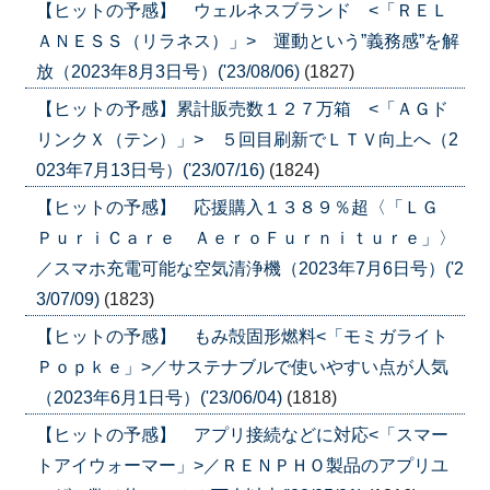
【ヒットの予感】 ウェルネスブランド <「ＲＥＬ
ＡＮＥＳＳ（リラネス）」> 運動という”義務感”を解
放（2023年8月3日号）('23/08/06)
(1827)
【ヒットの予感】累計販売数１２７万箱 <「ＡＧド
リンクＸ（テン）」> ５回目刷新でＬＴＶ向上へ（2
023年7月13日号）('23/07/16)
(1824)
【ヒットの予感】 応援購入１３８９％超〈「ＬＧ
ＰｕｒｉＣａｒｅ ＡｅｒｏＦｕｒｎｉｔｕｒｅ」〉
／スマホ充電可能な空気清浄機（2023年7月6日号）('2
3/07/09)
(1823)
【ヒットの予感】 もみ殻固形燃料<「モミガライト
Ｐｏｐｋｅ」>／サステナブルで使いやすい点が人気
（2023年6月1日号）('23/06/04)
(1818)
【ヒットの予感】 アプリ接続などに対応<「スマー
トアイウォーマー」>／ＲＥＮＰＨＯ製品のアプリユ