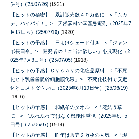
併号）('25/07/26)
(1921)
【ヒットの秘密】 累計販売数４０万個に <「ムカ
デ、バイバイ！」> 天然素材の国産忌避剤（2025年7
月17日号）('25/07/19)
(1920)
【ヒットの予感】 日よけシェード付き <「ジャン
ボ長日傘」> 開発者の「本当に欲しい」を具現化（2
025年7月3日号）('25/07/05)
(1918)
【ヒットの予感】Ｃｙｓａｙの化粧品原料 <「不死
化ヒト乳歯歯髄幹細胞順化液」> 不死化技術で安定
化とコストダウンに（2025年6月19日号）('25/06/19)
(1916)
【ヒットの予感】 和紙糸のタオル <「花結う草
に」> ”ふわふわ”ではなく機能性重視（2025年6月5
日号）('25/06/07)
(1914)
【ヒットの予感】 昨年は販売２万枚の人気 <「現