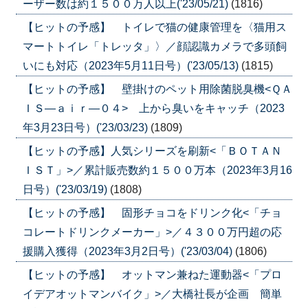
ーザー数は約１５００万人以上('23/05/21)
(1816)
【ヒットの予感】 トイレで猫の健康管理を〈猫用ス
マートトイレ「トレッタ」〉／顔認識カメラで多頭飼
いにも対応（2023年5月11日号）('23/05/13)
(1815)
【ヒットの予感】 壁掛けのペット用除菌脱臭機<ＱＡ
ＩＳ―ａｉｒ―０４> 上から臭いをキャッチ（2023
年3月23日号）('23/03/23)
(1809)
【ヒットの予感】人気シリーズを刷新<「ＢＯＴＡＮ
ＩＳＴ」>／累計販売数約１５００万本（2023年3月16
日号）('23/03/19)
(1808)
【ヒットの予感】 固形チョコをドリンク化<「チョ
コレートドリンクメーカー」>／４３００万円超の応
援購入獲得（2023年3月2日号）('23/03/04)
(1806)
【ヒットの予感】 オットマン兼ねた運動器<「プロ
イデアオットマンバイク」>／大橋社長が企画 簡単