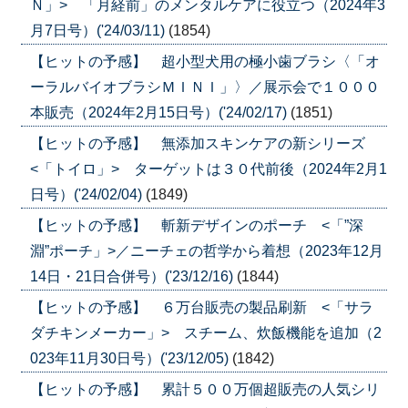
Ｎ」> 「月経前」のメンタルケアに役立つ（2024年3
月7日号）('24/03/11)
(1854)
【ヒットの予感】 超小型犬用の極小歯ブラシ〈「オ
ーラルバイオブラシＭＩＮＩ」〉／展示会で１０００
本販売（2024年2月15日号）('24/02/17)
(1851)
【ヒットの予感】 無添加スキンケアの新シリーズ
<「トイロ」> ターゲットは３０代前後（2024年2月1
日号）('24/02/04)
(1849)
【ヒットの予感】 斬新デザインのポーチ <「”深
淵”ポーチ」>／ニーチェの哲学から着想（2023年12月
14日・21日合併号）('23/12/16)
(1844)
【ヒットの予感】 ６万台販売の製品刷新 <「サラ
ダチキンメーカー」> スチーム、炊飯機能を追加（2
023年11月30日号）('23/12/05)
(1842)
【ヒットの予感】 累計５００万個超販売の人気シリ