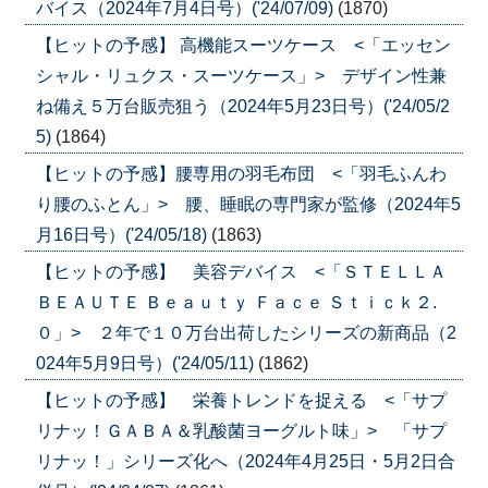
バイス（2024年7月4日号）('24/07/09)
(1870)
【ヒットの予感】 高機能スーツケース <「エッセン
シャル・リュクス・スーツケース」> デザイン性兼
ね備え５万台販売狙う（2024年5月23日号）('24/05/2
5)
(1864)
【ヒットの予感】腰専用の羽毛布団 <「羽毛ふんわ
り腰のふとん」> 腰、睡眠の専門家が監修（2024年5
月16日号）('24/05/18)
(1863)
【ヒットの予感】 美容デバイス <「ＳＴＥＬＬＡ
ＢＥＡＵＴＥ Ｂｅａｕｔｙ Ｆａｃｅ Ｓｔｉｃｋ２.
０」> ２年で１０万台出荷したシリーズの新商品（2
024年5月9日号）('24/05/11)
(1862)
【ヒットの予感】 栄養トレンドを捉える <「サプ
リナッ！ＧＡＢＡ＆乳酸菌ヨーグルト味」> 「サプ
リナッ！」シリーズ化へ（2024年4月25日・5月2日合