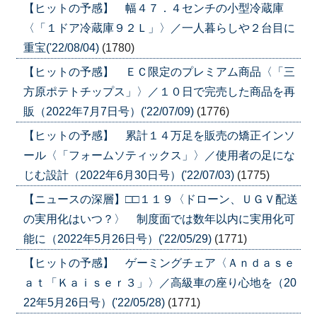
【ヒットの予感】 幅４７．４センチの小型冷蔵庫
〈「１ドア冷蔵庫９２Ｌ」〉／一人暮らしや２台目に
重宝('22/08/04)
(1780)
【ヒットの予感】 ＥＣ限定のプレミアム商品〈「三
方原ポテトチップス」〉／１０日で完売した商品を再
販（2022年7月7日号）('22/07/09)
(1776)
【ヒットの予感】 累計１４万足を販売の矯正インソ
ール〈「フォームソティックス」〉／使用者の足にな
じむ設計（2022年6月30日号）('22/07/03)
(1775)
【ニュースの深層】□□１１９〈ドローン、ＵＧＶ配送
の実用化はいつ？〉 制度面では数年以内に実用化可
能に（2022年5月26日号）('22/05/29)
(1771)
【ヒットの予感】 ゲーミングチェア〈Ａｎｄａｓｅ
ａｔ「Ｋａｉｓｅｒ３」〉／高級車の座り心地を（20
22年5月26日号）('22/05/28)
(1771)