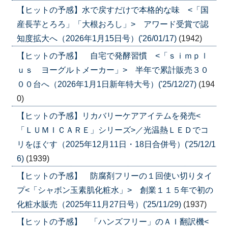
【ヒットの予感】水で戻すだけで本格的な味 <「国
産長芋とろろ」「大根おろし」> アワード受賞で認
知度拡大へ（2026年1月15日号）('26/01/17)
(1942)
【ヒットの予感】 自宅で発酵習慣 <「ｓｉｍｐｌ
ｕｓ ヨーグルトメーカー」> 半年で累計販売３０
００台へ（2026年1月1日新年特大号）('25/12/27)
(194
0)
【ヒットの予感】リカバリーケアアイテムを発売<
「ＬＵＭＩＣＡＲＥ」シリーズ>／光温熱ＬＥＤでコ
リをほぐす（2025年12月11日・18日合併号）('25/12/1
6)
(1939)
【ヒットの予感】 防腐剤フリーの１回使い切りタイ
プ<「シャボン玉素肌化粧水」> 創業１１５年で初の
化粧水販売（2025年11月27日号）('25/11/29)
(1937)
【ヒットの予感】 「ハンズフリー」のＡＩ翻訳機<