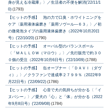
身が見える冷蔵庫」〉／生活者の不便を解消('22/11/1
0)
(1793)
【ヒットの予感】 泡の力で口臭・ホワイトニングを
ケア〈薬用液体歯磨き「薬用ソヴール―６３」〉／初
の微発泡タイプの薬用液体歯磨き（2022年10月20日
号）('22/10/20)
(1790)
【ヒットの予感】 オーバル型のバランスボール
〈「ＭＡＬＬＯＷ（マロウ）」〉／先行販売で約３０
０個の受注（2022年10月6日号）('22/10/09)
(1788)
【ヒットの予感】 缶オープナー〈「ＤＡＶＩ（ダヴ
ィ）」〉／クラファンで達成率２７９９％（2022年9
月22日号）('22/09/22)
(1786)
【ヒットの予感】 心音で犬の気持ちが分かる〈「イ
ヌパシー」〉／愛犬の「心」と「体」が分かる（2022
年9月8日号）('22/09/08)
(1784)