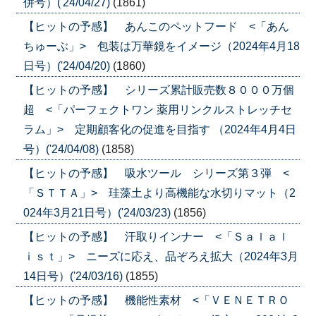
併号）('24/04/27)
(1861)
【ヒットの予感】 あんこのペットフード <「あん
ちゅーぶ」> 包装は万華鏡をイメージ（2024年4月18
日号）('24/04/20)
(1860)
【ヒットの予感】 シリーズ累計販売数８０００万個
超 <「パーフェクトワン 薬用リンクルストレッチセ
ラム」> 定期顧客化の促進を目指す （2024年4月4日
号）('24/04/08)
(1858)
【ヒットの予感】 吸水ツール シリーズ第３弾 <
「ＳＴＴＡ」> 珪藻土より高機能な水切りマット（2
024年3月21日号）('24/03/23)
(1856)
【ヒットの予感】 汗取りインナー <「Ｓａｌａｌ
ｉｓｔ」> ニーズに応え、品ぞろえ拡大（2024年3月
14日号）('24/03/16)
(1855)
【ヒットの予感】 機能性素材 <「ＶＥＮＥＴＲＯ