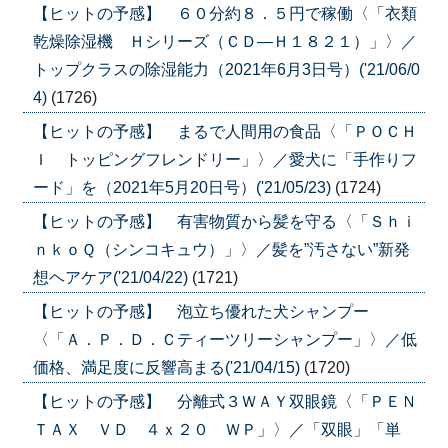
【ヒットの予感】 ６０分約８．５円で稼働〈「衣類
乾燥除湿機 Ｈシリーズ（ＣＤ―Ｈ１８２１）」〉／
トップクラスの除湿能力（2021年6月3日号）('21/06/0
4)
(1726)
【ヒットの予感】 まるで人間用の食品〈「ＰＯＣＨ
Ｉ トッピングフレンドリー」〉／愛犬に「手作りフ
ード」を（2021年5月20日号）('21/05/23)
(1724)
【ヒットの予感】 有害物質から髪を守る〈「Ｓｈｉ
ｎｋｏＱ（シンコキュウ）」〉／髪を”汚さない”新発
想ヘアケア('21/04/22)
(1721)
【ヒットの予感】 泡立ち優れた犬シャンプー
〈「Ａ．Ｐ．Ｄ．Ｃティーツリーシャンプー」〉／低
価格、満足度に反響高まる('21/04/15)
(1720)
【ヒットの予感】 分離式３ＷＡＹ双眼鏡〈「ＰＥＮ
ＴＡＸ ＶＤ ４ｘ２０ ＷＰ」〉／「双眼」「単