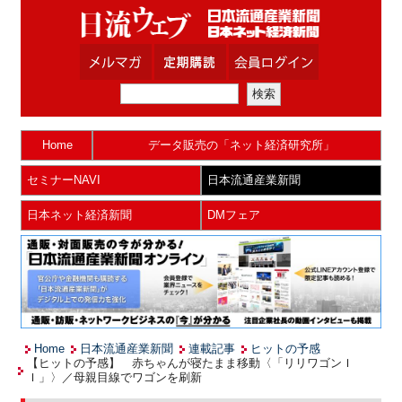
Home
データ販売の「ネット経済研究所」
セミナーNAVI
日本流通産業新聞
日本ネット経済新聞
DMフェア
Home
日本流通産業新聞
連載記事
ヒットの予感
【ヒットの予感】 赤ちゃんが寝たまま移動〈「リリワゴンＩ
Ｉ」〉／母親目線でワゴンを刷新