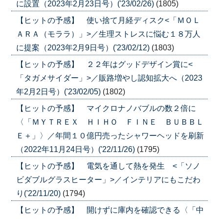
に設置（2023年2月23日号）('23/02/26)
(1805)
【ヒットの予感】 使い捨て月経ディスク<「ＭＯＬ
ＡＲＡ（モララ）」>／生理ストレスに悩む１８万人
に提案（2023年2月9日号）('23/02/12)
(1803)
【ヒットの予感】 ２２年はグッドデザイン賞に<
「タガメサイダー」>／販路増やし認知拡大へ（2023
年2月2日号）('23/02/05)
(1802)
【ヒットの予感】 マイクロナノバブルの数２倍に
〈「ＭＹＴＲＥＸ ＨＩＨＯ ＦＩＮＥ ＢＵＢＢＬ
Ｅ＋」〉／年間１０億円売ったシャワーヘッドを刷新
（2022年11月24日号）('22/11/26)
(1795)
【ヒットの予感】 電気を通して熱を発生 <「ソノ
ビダブルグラスヒーター」>／インテリアにもこだわ
り('22/11/20)
(1794)
【ヒットの予感】 開けずに庫内を確認できる〈「中