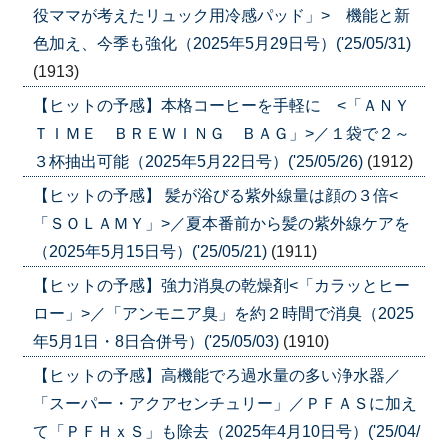
役ママが考えたリュック用冷感パッド」> 機能と新
色加え、今季も強化（2025年5月29日号）('25/05/31)
(1913)
【ヒットの予感】本格コーヒーを手軽に <「ＡＮＹ
ＴＩＭＥ ＢＲＥＷＩＮＧ ＢＡＧ」>／１袋で２～
３杯抽出可能（2025年5月22日号）('25/05/26)
(1912)
【ヒットの予感】 髪が浴びる紫外線量は顔の３倍<
「ＳＯＬＡＭＹ」>／夏本番前から髪の紫外線ケアを
（2025年5月15日号）('25/05/21)
(1911)
【ヒットの予感】強力消臭の乾燥剤<「カラッとヒー
ロー」>／「アンモニア臭」を約２時間で消臭（2025
年5月1日・8日合併号）('25/05/03)
(1910)
【ヒットの予感】高機能でろ過水量の多い浄水器／
「スーパー・アクアセンチュリー」／ＰＦＡＳに加え
て「ＰＦＨｘＳ」も除去（2025年4月10日号）('25/04/