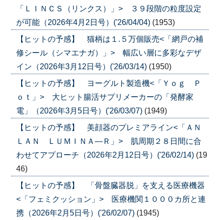
「ＬＩＮＣＳ（リンクス）」> ３９段階の粒度設定
が可能（2026年4月2日号）('26/04/04)
(1953)
【ヒットの予感】 猫柄は１.５万個販売<「網戸の補
修シール（シマエナガ）」> 幅広い層に多彩なデザ
イン（2026年3月12日号）('26/03/14)
(1950)
【ヒットの予感】 ヨーグルト製造機<「Ｙｏｇ Ｐ
ｏｔ」> 大ヒット腸活サプリメーカーの「発酵家
電」（2026年3月5日号）('26/03/07)
(1949)
【ヒットの予感】 美顔器のプレミアライン<「ＡＮ
ＬＡＮ ＬＵＭＩＮＡ―Ｒ」> 肌周期２８日間に合
わせてアプローチ（2026年2月12日号）('26/02/14)
(19
46)
【ヒットの予感】 「骨盤臓器脱」を支える医療機器
<「フェミクッション」> 医療機関１０００カ所と連
携（2026年2月5日号）('26/02/07)
(1945)