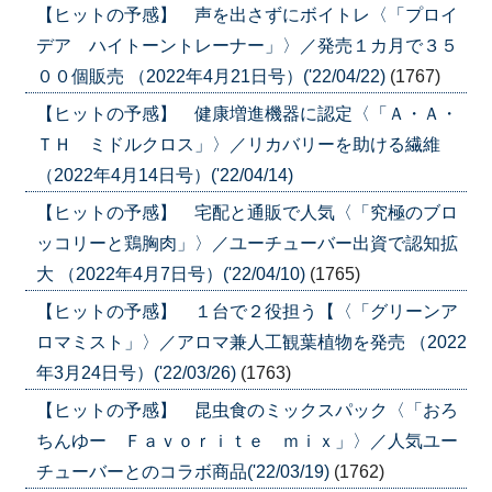
【ヒットの予感】 声を出さずにボイトレ〈「プロイ
デア ハイトーントレーナー」〉／発売１カ月で３５
００個販売 （2022年4月21日号）('22/04/22)
(1767)
【ヒットの予感】 健康増進機器に認定〈「Ａ・Ａ・
ＴＨ ミドルクロス」〉／リカバリーを助ける繊維
（2022年4月14日号）('22/04/14)
【ヒットの予感】 宅配と通販で人気〈「究極のブロ
ッコリーと鶏胸肉」〉／ユーチューバー出資で認知拡
大 （2022年4月7日号）('22/04/10)
(1765)
【ヒットの予感】 １台で２役担う【〈「グリーンア
ロマミスト」〉／アロマ兼人工観葉植物を発売 （2022
年3月24日号）('22/03/26)
(1763)
【ヒットの予感】 昆虫食のミックスパック〈「おろ
ちんゆー Ｆａｖｏｒｉｔｅ ｍｉｘ」〉／人気ユー
チューバーとのコラボ商品('22/03/19)
(1762)