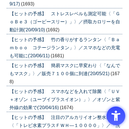
9/17)
(1693)
【ヒットの予感】 ストレスレベルも測定可能〈「Ｇ
ｏＢｅ３（ゴービースリー）」〉／摂取カロリーを自
動計測('20/09/10)
(1692)
【ヒットの予感】 竹の香りがするランタン〈「Ｂａ
ｍｂｏｏ コテージランタン」〉／スマホなどの充電
も可能に('20/06/11)
(1681)
【ヒットの予感】 簡易マスクに早変わり〈「なんで
もマスク」〉／販売７１００個に到達('20/05/21)
(167
8)
【ヒットの予感】 スマホなどを入れて除菌〈「ＵＶ
＋オゾン（ユーブイプラスイオン）」〉／オゾンと紫
外線の効果で('20/04/16)
(1674)
【ヒットの予感】 注目のアルカリイオン整水器
〈「トレビ水素プラスＦＷＨ―１００００」〉／「洗