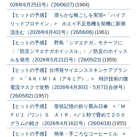
026年6月25日号）('26/06/27)
(1964)
【ヒットの予感】 滑らかな喉ごしを実現<「ハイブ
リッドプロテイン」> ホエイ不足危機を契機に新潮
流生む（2026年6月4日号）('26/06/06)
(1961)
【ヒットの予感】 野鳥「シマエナガ」モチーフに
〈「防災シマエナガホイッスル」〉／防災のホイッス
ルを発売（2026年5月21日号）('26/05/23)
(1959)
【ヒットの予感】台湾発サイエンススキンケアブラン
ド <「ＡＫＩＭＩＡ（アキミア）」> 特許技術の微
電流マスクで攻勢（2026年4月30日・5月7日合併号）
('26/05/02)
(1957)
【ヒットの予感】 形状記憶の折り畳み日傘 <「Ｍ
ＦＵ１（ワン）Ｓ ＡＩＲ」>／１秒で畳めて２００
グラムの軽さ（2026年4月16日号）('26/04/18)
(1955)
【ヒットの予感】 簡単・手ごろなコーヒーミル <