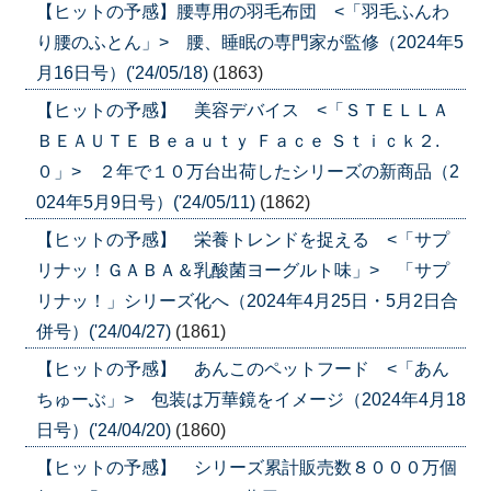
【ヒットの予感】腰専用の羽毛布団 <「羽毛ふんわ
り腰のふとん」> 腰、睡眠の専門家が監修（2024年5
月16日号）('24/05/18)
(1863)
【ヒットの予感】 美容デバイス <「ＳＴＥＬＬＡ
ＢＥＡＵＴＥ Ｂｅａｕｔｙ Ｆａｃｅ Ｓｔｉｃｋ２.
０」> ２年で１０万台出荷したシリーズの新商品（2
024年5月9日号）('24/05/11)
(1862)
【ヒットの予感】 栄養トレンドを捉える <「サプ
リナッ！ＧＡＢＡ＆乳酸菌ヨーグルト味」> 「サプ
リナッ！」シリーズ化へ（2024年4月25日・5月2日合
併号）('24/04/27)
(1861)
【ヒットの予感】 あんこのペットフード <「あん
ちゅーぶ」> 包装は万華鏡をイメージ（2024年4月18
日号）('24/04/20)
(1860)
【ヒットの予感】 シリーズ累計販売数８０００万個