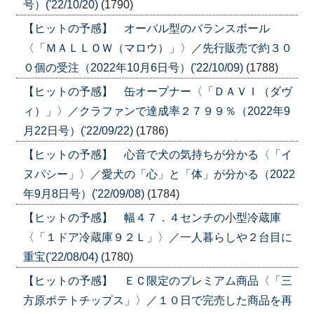
号）('22/10/20)
(1790)
【ヒットの予感】 オーバル型のバランスボール
〈「ＭＡＬＬＯＷ（マロウ）」〉／先行販売で約３０
０個の受注（2022年10月6日号）('22/10/09)
(1788)
【ヒットの予感】 缶オープナー〈「ＤＡＶＩ（ダヴ
ィ）」〉／クラファンで達成率２７９９％（2022年9
月22日号）('22/09/22)
(1786)
【ヒットの予感】 心音で犬の気持ちが分かる〈「イ
ヌパシー」〉／愛犬の「心」と「体」が分かる（2022
年9月8日号）('22/09/08)
(1784)
【ヒットの予感】 幅４７．４センチの小型冷蔵庫
〈「１ドア冷蔵庫９２Ｌ」〉／一人暮らしや２台目に
重宝('22/08/04)
(1780)
【ヒットの予感】 ＥＣ限定のプレミアム商品〈「三
方原ポテトチップス」〉／１０日で完売した商品を再