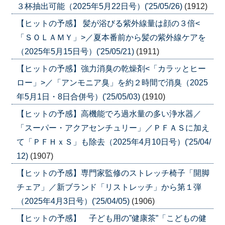
３杯抽出可能（2025年5月22日号）('25/05/26)
(1912)
【ヒットの予感】 髪が浴びる紫外線量は顔の３倍<
「ＳＯＬＡＭＹ」>／夏本番前から髪の紫外線ケアを
（2025年5月15日号）('25/05/21)
(1911)
【ヒットの予感】強力消臭の乾燥剤<「カラッとヒー
ロー」>／「アンモニア臭」を約２時間で消臭（2025
年5月1日・8日合併号）('25/05/03)
(1910)
【ヒットの予感】高機能でろ過水量の多い浄水器／
「スーパー・アクアセンチュリー」／ＰＦＡＳに加え
て「ＰＦＨｘＳ」も除去（2025年4月10日号）('25/04/
12)
(1907)
【ヒットの予感】専門家監修のストレッチ椅子「開脚
チェア」／新ブランド「リストレッチ」から第１弾
（2025年4月3日号）('25/04/05)
(1906)
【ヒットの予感】 子ども用の”健康茶”「こどもの健