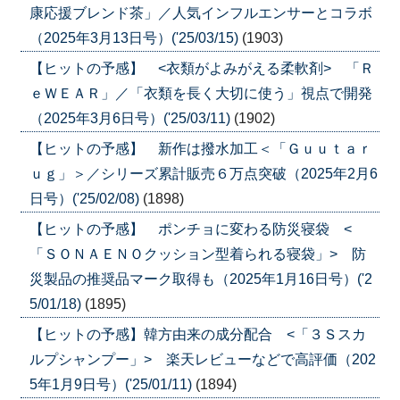
康応援ブレンド茶」／人気インフルエンサーとコラボ
（2025年3月13日号）('25/03/15)
(1903)
【ヒットの予感】 <衣類がよみがえる柔軟剤> 「Ｒ
ｅＷＥＡＲ」／「衣類を長く大切に使う」視点で開発
（2025年3月6日号）('25/03/11)
(1902)
【ヒットの予感】 新作は撥水加工＜「Ｇｕｕｔａｒ
ｕｇ」＞／シリーズ累計販売６万点突破（2025年2月6
日号）('25/02/08)
(1898)
【ヒットの予感】 ポンチョに変わる防災寝袋 <
「ＳＯＮＡＥＮＯクッション型着られる寝袋」> 防
災製品の推奨品マーク取得も（2025年1月16日号）('2
5/01/18)
(1895)
【ヒットの予感】韓方由来の成分配合 <「３Ｓスカ
ルプシャンプー」> 楽天レビューなどで高評価（202
5年1月9日号）('25/01/11)
(1894)