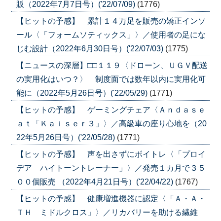
販（2022年7月7日号）('22/07/09)
(1776)
【ヒットの予感】 累計１４万足を販売の矯正インソ
ール〈「フォームソティックス」〉／使用者の足にな
じむ設計（2022年6月30日号）('22/07/03)
(1775)
【ニュースの深層】□□１１９〈ドローン、ＵＧＶ配送
の実用化はいつ？〉 制度面では数年以内に実用化可
能に（2022年5月26日号）('22/05/29)
(1771)
【ヒットの予感】 ゲーミングチェア〈Ａｎｄａｓｅ
ａｔ「Ｋａｉｓｅｒ３」〉／高級車の座り心地を（20
22年5月26日号）('22/05/28)
(1771)
【ヒットの予感】 声を出さずにボイトレ〈「プロイ
デア ハイトーントレーナー」〉／発売１カ月で３５
００個販売 （2022年4月21日号）('22/04/22)
(1767)
【ヒットの予感】 健康増進機器に認定〈「Ａ・Ａ・
ＴＨ ミドルクロス」〉／リカバリーを助ける繊維