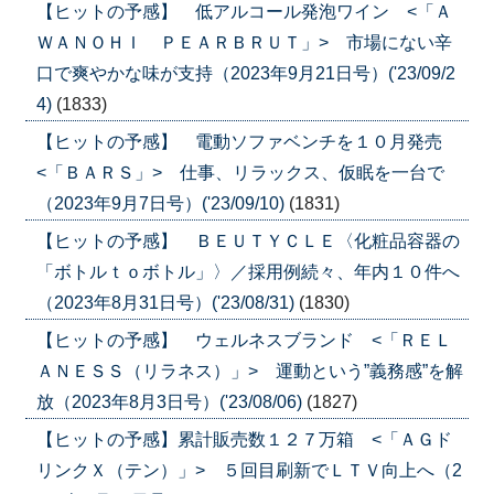
【ヒットの予感】 低アルコール発泡ワイン <「Ａ
ＷＡＮＯＨＩ ＰＥＡＲＢＲＵＴ」> 市場にない辛
口で爽やかな味が支持（2023年9月21日号）('23/09/2
4)
(1833)
【ヒットの予感】 電動ソファベンチを１０月発売
<「ＢＡＲＳ」> 仕事、リラックス、仮眠を一台で
（2023年9月7日号）('23/09/10)
(1831)
【ヒットの予感】 ＢＥＵＴＹＣＬＥ〈化粧品容器の
「ボトルｔｏボトル」〉／採用例続々、年内１０件へ
（2023年8月31日号）('23/08/31)
(1830)
【ヒットの予感】 ウェルネスブランド <「ＲＥＬ
ＡＮＥＳＳ（リラネス）」> 運動という”義務感”を解
放（2023年8月3日号）('23/08/06)
(1827)
【ヒットの予感】累計販売数１２７万箱 <「ＡＧド
リンクＸ（テン）」> ５回目刷新でＬＴＶ向上へ（2