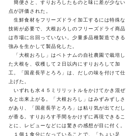
簡便さと、すりおろしたものと味に差が少ない
点が評価された。
生鮮食材をフリーズドライ加工するには特殊な
技術が必要で、大根おろしのフリーズドライ商品
は市場に出回っていない。少量多品種製造できる
強みを生かして製品化した。
「大根おろし」はベトナムの自社農園で栽培し
た大根を、収穫して２日以内にすりおろして加
工。「国産長芋とろろ」は、だしの味を付けて仕
上げた。
いずれも水４５ミリリットルをかけてかき混ぜ
ると出来上がる。「大根おろし」はみずみずしさ
があり、「国産長芋とろろ」は粘り気が出てだし
が香る。すりおろす手間をかけずに再現できるこ
とに、レビューなどには驚きの感想が目に付く。
１個１食分になっていることで、「ちょい足