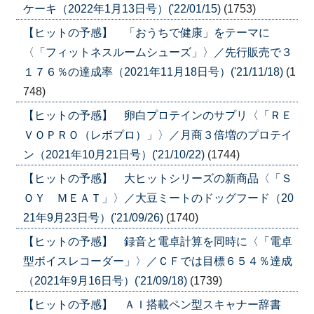
ケーキ（2022年1月13日号）('22/01/15)
(1753)
【ヒットの予感】 「おうちで健康」をテーマに
〈「フィットネスルームシューズ」〉／先行販売で３
１７６％の達成率（2021年11月18日号）('21/11/18)
(1
748)
【ヒットの予感】 卵白プロテインのサプリ〈「ＲＥ
ＶＯＰＲＯ（レボプロ）」〉／月商３倍増のプロテイ
ン（2021年10月21日号）('21/10/22)
(1744)
【ヒットの予感】 大ヒットシリーズの新商品〈「Ｓ
ＯＹ ＭＥＡＴ」〉／大豆ミートのドッグフード（20
21年9月23日号）('21/09/26)
(1740)
【ヒットの予感】 録音と電卓計算を同時に〈「電卓
型ボイスレコーダー」〉／ＣＦでは目標６５４％達成
（2021年9月16日号）('21/09/18)
(1739)
【ヒットの予感】 ＡＩ搭載ペン型スキャナー辞書