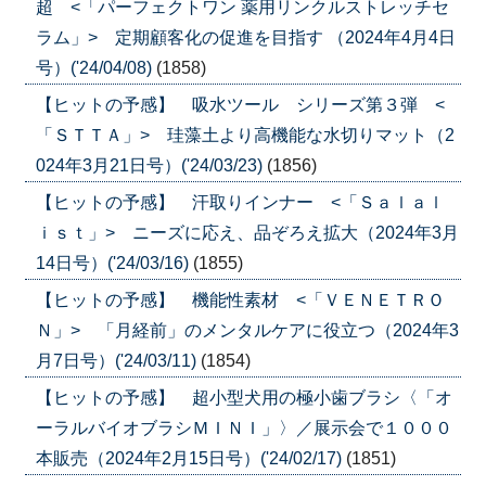
超 <「パーフェクトワン 薬用リンクルストレッチセ
ラム」> 定期顧客化の促進を目指す （2024年4月4日
号）('24/04/08)
(1858)
【ヒットの予感】 吸水ツール シリーズ第３弾 <
「ＳＴＴＡ」> 珪藻土より高機能な水切りマット（2
024年3月21日号）('24/03/23)
(1856)
【ヒットの予感】 汗取りインナー <「Ｓａｌａｌ
ｉｓｔ」> ニーズに応え、品ぞろえ拡大（2024年3月
14日号）('24/03/16)
(1855)
【ヒットの予感】 機能性素材 <「ＶＥＮＥＴＲＯ
Ｎ」> 「月経前」のメンタルケアに役立つ（2024年3
月7日号）('24/03/11)
(1854)
【ヒットの予感】 超小型犬用の極小歯ブラシ〈「オ
ーラルバイオブラシＭＩＮＩ」〉／展示会で１０００
本販売（2024年2月15日号）('24/02/17)
(1851)