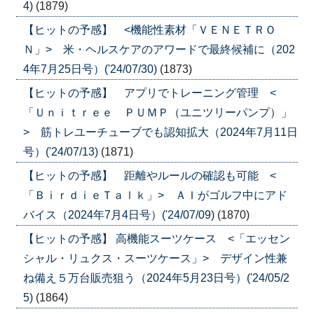
4)
(1879)
【ヒットの予感】 <機能性素材「ＶＥＮＥＴＲＯ
Ｎ」> 米・ヘルスケアのアワードで最終候補に（202
4年7月25日号）('24/07/30)
(1873)
【ヒットの予感】 アプリでトレーニング管理 <
「Ｕｎｉｔｒｅｅ ＰＵＭＰ（ユニツリーパンプ）」
> 筋トレユーチューブでも認知拡大（2024年7月11日
号）('24/07/13)
(1871)
【ヒットの予感】 距離やルールの確認も可能 <
「ＢｉｒｄｉｅＴａｌｋ」> ＡＩがゴルフ中にアド
バイス（2024年7月4日号）('24/07/09)
(1870)
【ヒットの予感】 高機能スーツケース <「エッセン
シャル・リュクス・スーツケース」> デザイン性兼
ね備え５万台販売狙う（2024年5月23日号）('24/05/2
5)
(1864)