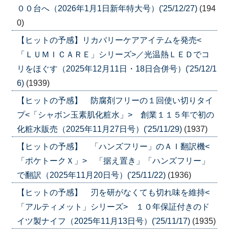
００台へ（2026年1月1日新年特大号）('25/12/27)
(194
0)
【ヒットの予感】リカバリーケアアイテムを発売<
「ＬＵＭＩＣＡＲＥ」シリーズ>／光温熱ＬＥＤでコ
リをほぐす（2025年12月11日・18日合併号）('25/12/1
6)
(1939)
【ヒットの予感】 防腐剤フリーの１回使い切りタイ
プ<「シャボン玉素肌化粧水」> 創業１１５年で初の
化粧水販売（2025年11月27日号）('25/11/29)
(1937)
【ヒットの予感】 「ハンズフリー」のＡＩ翻訳機<
「ポケトークＸ」> 「据え置き」「ハンズフリー」
で翻訳（2025年11月20日号）('25/11/22)
(1936)
【ヒットの予感】 刃を研がなくても切れ味を維持<
「アルティメット」シリーズ> １０年保証付きのド
イツ製ナイフ（2025年11月13日号）('25/11/17)
(1935)