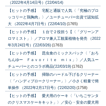
（2022年4月14日号）('22/04/14)
【ヒットの予感】 宅配と通販で人気〈「究極のブロ
ッコリーと鶏胸肉」〉／ユーチューバー出資で認知拡
大 （2022年4月7日号）('22/04/10)
(1765)
【ヒットの予感】 １台で２役担う【〈「グリーンア
ロマミスト」〉／アロマ兼人工観葉植物を発売 （2022
年3月24日号）('22/03/26)
(1763)
【ヒットの予感】 昆虫食のミックスパック〈「おろ
ちんゆー Ｆａｖｏｒｉｔｅ ｍｉｘ」〉／人気ユー
チューバーとのコラボ商品('22/03/19)
(1762)
【ヒットの予感】 掃除のハードル下げるクリーナー
〈「ハンディブロークリーナー」〉／小さく軽量で簡
単操作 （2022年2月17日号）('22/02/20)
(1758)
【ヒットの予感】 愛犬用のケーキ〈「いちごサンタ
のクリスマスケーキキット」〉／安心・安全の愛犬用