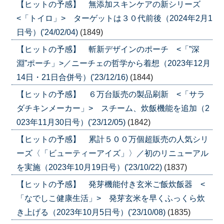
【ヒットの予感】 無添加スキンケアの新シリーズ
<「トイロ」> ターゲットは３０代前後（2024年2月1
日号）('24/02/04)
(1849)
【ヒットの予感】 斬新デザインのポーチ <「”深
淵”ポーチ」>／ニーチェの哲学から着想（2023年12月
14日・21日合併号）('23/12/16)
(1844)
【ヒットの予感】 ６万台販売の製品刷新 <「サラ
ダチキンメーカー」> スチーム、炊飯機能を追加（2
023年11月30日号）('23/12/05)
(1842)
【ヒットの予感】 累計５００万個超販売の人気シリ
ーズ〈「ビューティーアイズ」〉／初のリニューアル
を実施（2023年10月19日号）('23/10/22)
(1837)
【ヒットの予感】 発芽機能付き玄米ご飯炊飯器 <
「なでしこ健康生活」> 発芽玄米を早くふっくら炊
き上げる（2023年10月5日号）('23/10/08)
(1835)