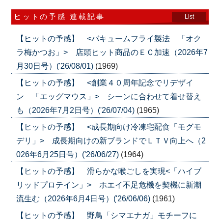
ヒットの予感 連載記事
List
【ヒットの予感】 <バキュームフライ製法 「オク
ラ梅かつお」> 店頭ヒット商品のＥＣ加速（2026年7
月30日号）('26/08/01)
(1969)
【ヒットの予感】 <創業４０周年記念でリデザイ
ン 「エッグマウス」> シーンに合わせて着せ替え
も（2026年7月2日号）('26/07/04)
(1965)
【ヒットの予感】 <成長期向け冷凍宅配食「モグモ
デリ」> 成長期向けの新ブランドでＬＴＶ向上へ（2
026年6月25日号）('26/06/27)
(1964)
【ヒットの予感】 滑らかな喉ごしを実現<「ハイブ
リッドプロテイン」> ホエイ不足危機を契機に新潮
流生む（2026年6月4日号）('26/06/06)
(1961)
【ヒットの予感】 野鳥「シマエナガ」モチーフに