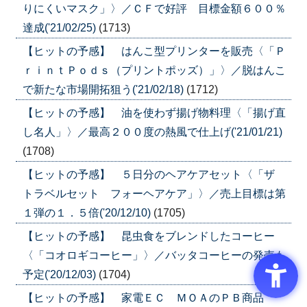
りにくいマスク」〉／ＣＦで好評 目標金額６００％
達成('21/02/25)
(1713)
【ヒットの予感】 はんこ型プリンターを販売〈「Ｐ
ｒｉｎｔＰｏｄｓ（プリントポッズ）」〉／脱はんこ
で新たな市場開拓狙う('21/02/18)
(1712)
【ヒットの予感】 油を使わず揚げ物料理〈「揚げ直
し名人」〉／最高２００度の熱風で仕上げ('21/01/21)
(1708)
【ヒットの予感】 ５日分のヘアケアセット〈「ザ
トラベルセット フォーヘアケア」〉／売上目標は第
１弾の１．５倍('20/12/10)
(1705)
【ヒットの予感】 昆虫食をブレンドしたコーヒー
〈「コオロギコーヒー」〉／バッタコーヒーの発売も
予定('20/12/03)
(1704)
【ヒットの予感】 家電ＥＣ ＭＯＡのＰＢ商品