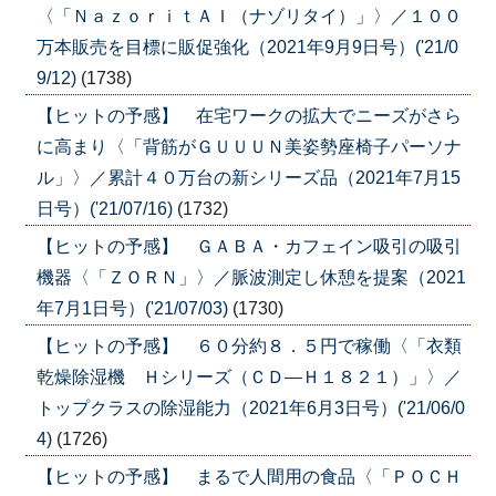
〈「ＮａｚｏｒｉｔＡＩ（ナゾリタイ）」〉／１００
万本販売を目標に販促強化（2021年9月9日号）('21/0
9/12)
(1738)
【ヒットの予感】 在宅ワークの拡大でニーズがさら
に高まり〈「背筋がＧＵＵＵＮ美姿勢座椅子パーソナ
ル」〉／累計４０万台の新シリーズ品（2021年7月15
日号）('21/07/16)
(1732)
【ヒットの予感】 ＧＡＢＡ・カフェイン吸引の吸引
機器〈「ＺＯＲＮ」〉／脈波測定し休憩を提案（2021
年7月1日号）('21/07/03)
(1730)
【ヒットの予感】 ６０分約８．５円で稼働〈「衣類
乾燥除湿機 Ｈシリーズ（ＣＤ―Ｈ１８２１）」〉／
トップクラスの除湿能力（2021年6月3日号）('21/06/0
4)
(1726)
【ヒットの予感】 まるで人間用の食品〈「ＰＯＣＨ