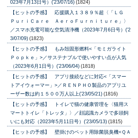
023年7月13日号）('23/07/16)
(1824)
【ヒットの予感】 応援購入１３８９％超〈「ＬＧ
ＰｕｒｉＣａｒｅ ＡｅｒｏＦｕｒｎｉｔｕｒｅ」〉
／スマホ充電可能な空気清浄機（2023年7月6日号）('2
3/07/09)
(1823)
【ヒットの予感】 もみ殻固形燃料<「モミガライト
Ｐｏｐｋｅ」>／サステナブルで使いやすい点が人気
（2023年6月1日号）('23/06/04)
(1818)
【ヒットの予感】 アプリ接続などに対応<「スマー
トアイウォーマー」>／ＲＥＮＰＨＯ製品のアプリユ
ーザー数は約１５００万人以上('23/05/21)
(1816)
【ヒットの予感】 トイレで猫の健康管理を〈猫用ス
マートトイレ「トレッタ」〉／顔認識カメラで多頭飼
いにも対応（2023年5月11日号）('23/05/13)
(1815)
【ヒットの予感】 壁掛けのペット用除菌脱臭機<ＱＡ