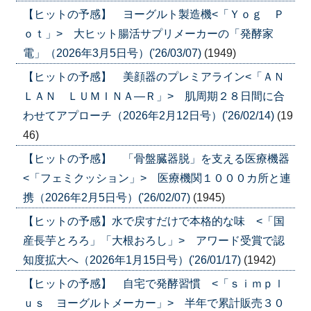
【ヒットの予感】 ヨーグルト製造機<「Ｙｏｇ Ｐ
ｏｔ」> 大ヒット腸活サプリメーカーの「発酵家
電」（2026年3月5日号）('26/03/07)
(1949)
【ヒットの予感】 美顔器のプレミアライン<「ＡＮ
ＬＡＮ ＬＵＭＩＮＡ―Ｒ」> 肌周期２８日間に合
わせてアプローチ（2026年2月12日号）('26/02/14)
(19
46)
【ヒットの予感】 「骨盤臓器脱」を支える医療機器
<「フェミクッション」> 医療機関１０００カ所と連
携（2026年2月5日号）('26/02/07)
(1945)
【ヒットの予感】水で戻すだけで本格的な味 <「国
産長芋とろろ」「大根おろし」> アワード受賞で認
知度拡大へ（2026年1月15日号）('26/01/17)
(1942)
【ヒットの予感】 自宅で発酵習慣 <「ｓｉｍｐｌ
ｕｓ ヨーグルトメーカー」> 半年で累計販売３０