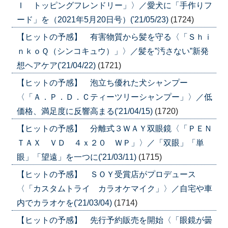
Ｉ トッピングフレンドリー」〉／愛犬に「手作りフ
ード」を（2021年5月20日号）('21/05/23)
(1724)
【ヒットの予感】 有害物質から髪を守る〈「Ｓｈｉ
ｎｋｏＱ（シンコキュウ）」〉／髪を”汚さない”新発
想ヘアケア('21/04/22)
(1721)
【ヒットの予感】 泡立ち優れた犬シャンプー
〈「Ａ．Ｐ．Ｄ．Ｃティーツリーシャンプー」〉／低
価格、満足度に反響高まる('21/04/15)
(1720)
【ヒットの予感】 分離式３ＷＡＹ双眼鏡〈「ＰＥＮ
ＴＡＸ ＶＤ ４ｘ２０ ＷＰ」〉／「双眼」「単
眼」「望遠」を一つに('21/03/11)
(1715)
【ヒットの予感】 ＳＯＹ受賞店がプロデュース
〈「カスタムトライ カラオケマイク」〉／自宅や車
内でカラオケを('21/03/04)
(1714)
【ヒットの予感】 先行予約販売を開始〈「眼鏡が曇