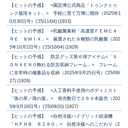
【ヒットの予感】 <園芸博公式商品「トゥンクトゥ
ンク栽培キット」> 手軽に育て万博に期待（2025年1
0月30日号）('25/11/04)
(1933)
【ヒットの予感】 <乳酸菌素材「高濃度ＦＥＭＣＡ
ＲＥ ８ＭＩＸ」> 厳選された８種類の乳酸菌（202
5年10月2日号）('25/10/04)
(1929)
【ヒットの予感】 防災グッズ第６弾アイテム<「Ｓ
ＯＮＡＥＮＯ飾れる防災収納フレーム」> フレーム
に非常時の備蓄品を収納（2025年9月25日号）('25/09/
27)
(1928)
【ヒットの予感】 <人工香料不使用のボディミスト
「珠の草／珠の葉」> 発売数日で２６０本販売（202
5年9月18日号）('25/09/20)
(1927)
【ヒットの予感】 <自然冷媒ハイブリッド給湯機
「ＨＰＨＢ Ｒ２９０」> 自然冷媒へのこだわり（2