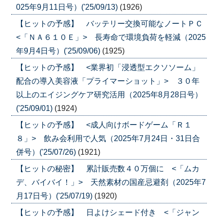
025年9月11日号）('25/09/13)
(1926)
【ヒットの予感】 バッテリー交換可能なノートＰＣ
<「ＮＡ６１０Ｅ」> 長寿命で環境負荷を軽減（2025
年9月4日号）('25/09/06)
(1925)
【ヒットの予感】 <業界初「浸透型エクソソーム」
配合の導入美容液「プライマーショット」> ３０年
以上のエイジングケア研究活用（2025年8月28日号）
('25/09/01)
(1924)
【ヒットの予感】 <成人向けボードゲーム「Ｒ１
８」> 飲み会利用で人気（2025年7月24日・31日合
併号）('25/07/26)
(1921)
【ヒットの秘密】 累計販売数４０万個に <「ムカ
デ、バイバイ！」> 天然素材の国産忌避剤（2025年7
月17日号）('25/07/19)
(1920)
【ヒットの予感】 日よけシェード付き <「ジャン