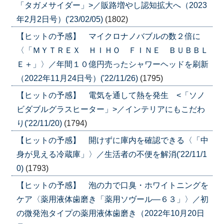
「タガメサイダー」>／販路増やし認知拡大へ（2023
年2月2日号）('23/02/05)
(1802)
【ヒットの予感】 マイクロナノバブルの数２倍に
〈「ＭＹＴＲＥＸ ＨＩＨＯ ＦＩＮＥ ＢＵＢＢＬ
Ｅ＋」〉／年間１０億円売ったシャワーヘッドを刷新
（2022年11月24日号）('22/11/26)
(1795)
【ヒットの予感】 電気を通して熱を発生 <「ソノ
ビダブルグラスヒーター」>／インテリアにもこだわ
り('22/11/20)
(1794)
【ヒットの予感】 開けずに庫内を確認できる〈「中
身が見える冷蔵庫」〉／生活者の不便を解消('22/11/1
0)
(1793)
【ヒットの予感】 泡の力で口臭・ホワイトニングを
ケア〈薬用液体歯磨き「薬用ソヴール―６３」〉／初
の微発泡タイプの薬用液体歯磨き（2022年10月20日