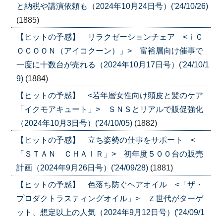
と納税や講演依頼も（2024年10月24日号）('24/10/26)
(1885)
【ヒットの予感】 リラクゼーションチェア <ｉＣ
ＯＣＯＯＮ（アイコクーン）」> 富裕層向け催事で
一度に十数台が売れる（2024年10月17日号）('24/10/1
9)
(1884)
【ヒットの予感】 <若年層女性向け頭皮と髪のケア
「イクモアキュート」> ＳＮＳとリアルで販促強化
（2024年10月3日号）('24/10/05)
(1882)
【ヒットの予感】 立ち姿勢の仕事をサポート <
「ＳＴＡＮ ＣＨＡＩＲ」> 初年度５００台の販売
計画（2024年9月26日号）('24/09/28)
(1881)
【ヒットの予感】 色落ち防ぐヘアオイル <「ザ・
プロダクトラスティングオイル」> Ｚ世代がターゲ
ット、想定以上の人気（2024年9月12日号）('24/09/1