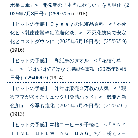
ボ長日傘」> 開発者の「本当に欲しい」を具現化（2
025年7月3日号）('25/07/05)
(1918)
【ヒットの予感】Ｃｙｓａｙの化粧品原料 <「不死
化ヒト乳歯歯髄幹細胞順化液」> 不死化技術で安定
化とコストダウンに（2025年6月19日号）('25/06/19)
(1916)
【ヒットの予感】 和紙糸のタオル <「花結う草
に」> ”ふわふわ”ではなく機能性重視（2025年6月5
日号）('25/06/07)
(1914)
【ヒットの予感】 昨年は販売２万枚の人気 <「現
役ママが考えたリュック用冷感パッド」> 機能と新
色加え、今季も強化（2025年5月29日号）('25/05/31)
(1913)
【ヒットの予感】本格コーヒーを手軽に <「ＡＮＹ
ＴＩＭＥ ＢＲＥＷＩＮＧ ＢＡＧ」>／１袋で２～