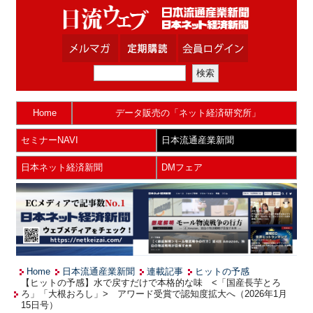
Home
データ販売の「ネット経済研究所」
セミナーNAVI
日本流通産業新聞
日本ネット経済新聞
DMフェア
Home
日本流通産業新聞
連載記事
ヒットの予感
【ヒットの予感】水で戻すだけで本格的な味 <「国産長芋とろ
ろ」「大根おろし」> アワード受賞で認知度拡大へ（2026年1月
15日号）