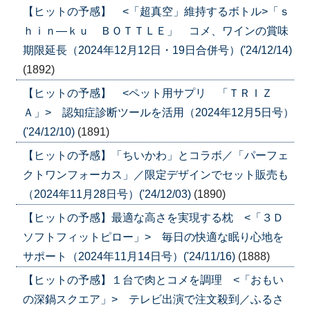
【ヒットの予感】 <「超真空」維持するボトル>「ｓ
ｈｉｎ―ｋｕ ＢＯＴＴＬＥ」 コメ、ワインの賞味
期限延長（2024年12月12日・19日合併号）('24/12/14)
(1892)
【ヒットの予感】 <ペット用サプリ 「ＴＲＩＺ
Ａ」> 認知症診断ツールを活用（2024年12月5日号）
('24/12/10)
(1891)
【ヒットの予感】「ちいかわ」とコラボ／「パーフェ
クトワンフォーカス」／限定デザインでセット販売も
（2024年11月28日号）('24/12/03)
(1890)
【ヒットの予感】最適な高さを実現する枕 <「３Ｄ
ソフトフィットピロー」> 毎日の快適な眠り心地を
サポート（2024年11月14日号）('24/11/16)
(1888)
【ヒットの予感】１台で肉とコメを調理 <「おもい
の深鍋スクエア」> テレビ出演で注文殺到／ふるさ