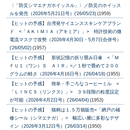
〈「防災シマエナガホイッスル」〉／防災のホイッス
ルを発売（2026年5月21日号）('26/05/23)
(1959)
【ヒットの予感】台湾発サイエンススキンケアブラン
ド <「ＡＫＩＭＩＡ（アキミア）」> 特許技術の微
電流マスクで攻勢（2026年4月30日・5月7日合併号）
('26/05/02)
(1957)
【ヒットの予感】 形状記憶の折り畳み日傘 <「Ｍ
ＦＵ１（ワン）Ｓ ＡＩＲ」>／１秒で畳めて２００
グラムの軽さ（2026年4月16日号）('26/04/18)
(1955)
【ヒットの予感】 簡単・手ごろなコーヒーミル <
「ＬＩＮＣＳ（リンクス）」> ３９段階の粒度設定
が可能（2026年4月2日号）('26/04/04)
(1953)
【ヒットの予感】 猫柄は１.５万個販売<「網戸の補
修シール（シマエナガ）」> 幅広い層に多彩なデザ
イン（2026年3月12日号）('26/03/14)
(1950)