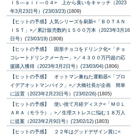
ＩＳ―ａｉｒ―０４> 上から臭いをキャッチ（2023
年3月23日号）('23/03/23)
(1809)
【ヒットの予感】人気シリーズを刷新<「ＢＯＴＡＮ
ＩＳＴ」>／累計販売数約１５００万本（2023年3月16
日号）('23/03/19)
(1808)
【ヒットの予感】 固形チョコをドリンク化<「チョ
コレートドリンクメーカー」>／４３００万円超の応
援購入獲得（2023年3月2日号）('23/03/04)
(1806)
【ヒットの予感】 オットマン兼ねた運動器<「プロ
イデアオットマンバイク」>／大橋社長が企画 簡単
に設置（2023年2月23日号）('23/02/26)
(1805)
【ヒットの予感】 使い捨て月経ディスク<「ＭＯＬ
ＡＲＡ（モララ）」>／生理ストレスに悩む１８万人
に提案（2023年2月9日号）('23/02/12)
(1803)
【ヒットの予感】 ２２年はグッドデザイン賞に<