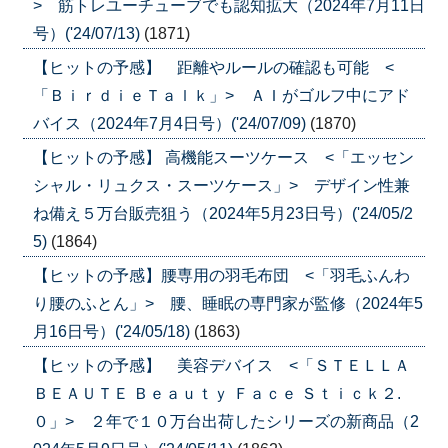
> 筋トレユーチューブでも認知拡大（2024年7月11日
号）('24/07/13)
(1871)
【ヒットの予感】 距離やルールの確認も可能 <
「ＢｉｒｄｉｅＴａｌｋ」> ＡＩがゴルフ中にアド
バイス（2024年7月4日号）('24/07/09)
(1870)
【ヒットの予感】 高機能スーツケース <「エッセン
シャル・リュクス・スーツケース」> デザイン性兼
ね備え５万台販売狙う（2024年5月23日号）('24/05/2
5)
(1864)
【ヒットの予感】腰専用の羽毛布団 <「羽毛ふんわ
り腰のふとん」> 腰、睡眠の専門家が監修（2024年5
月16日号）('24/05/18)
(1863)
【ヒットの予感】 美容デバイス <「ＳＴＥＬＬＡ
ＢＥＡＵＴＥ Ｂｅａｕｔｙ Ｆａｃｅ Ｓｔｉｃｋ２.
０」> ２年で１０万台出荷したシリーズの新商品（2