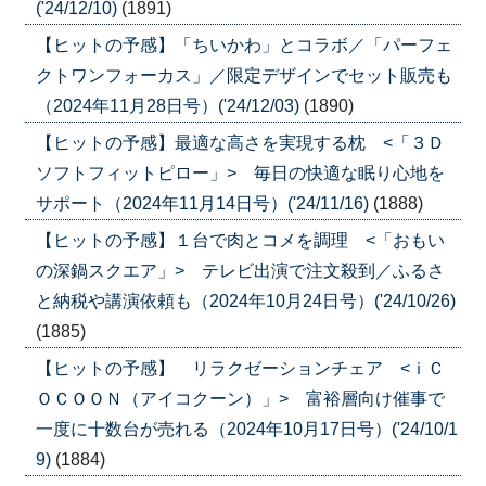
('24/12/10)
(1891)
【ヒットの予感】「ちいかわ」とコラボ／「パーフェ
クトワンフォーカス」／限定デザインでセット販売も
（2024年11月28日号）('24/12/03)
(1890)
【ヒットの予感】最適な高さを実現する枕 <「３Ｄ
ソフトフィットピロー」> 毎日の快適な眠り心地を
サポート（2024年11月14日号）('24/11/16)
(1888)
【ヒットの予感】１台で肉とコメを調理 <「おもい
の深鍋スクエア」> テレビ出演で注文殺到／ふるさ
と納税や講演依頼も（2024年10月24日号）('24/10/26)
(1885)
【ヒットの予感】 リラクゼーションチェア <ｉＣ
ＯＣＯＯＮ（アイコクーン）」> 富裕層向け催事で
一度に十数台が売れる（2024年10月17日号）('24/10/1
9)
(1884)