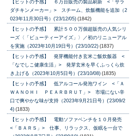
【ヒットの予感】 ６万台販売の製品刷新 <「サラ
ダチキンメーカー」> スチーム、炊飯機能を追加（2
023年11月30日号）('23/12/05)
(1842)
【ヒットの予感】 累計５００万個超販売の人気シリ
ーズ〈「ビューティーアイズ」〉／初のリニューアル
を実施（2023年10月19日号）('23/10/22)
(1837)
【ヒットの予感】 発芽機能付き玄米ご飯炊飯器 <
「なでしこ健康生活」> 発芽玄米を早くふっくら炊
き上げる（2023年10月5日号）('23/10/08)
(1835)
【ヒットの予感】 低アルコール発泡ワイン <「Ａ
ＷＡＮＯＨＩ ＰＥＡＲＢＲＵＴ」> 市場にない辛
口で爽やかな味が支持（2023年9月21日号）('23/09/2
4)
(1833)
【ヒットの予感】 電動ソファベンチを１０月発売
<「ＢＡＲＳ」> 仕事、リラックス、仮眠を一台で