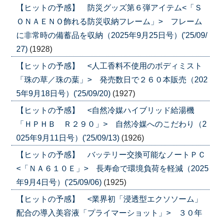
【ヒットの予感】 防災グッズ第６弾アイテム<「Ｓ
ＯＮＡＥＮＯ飾れる防災収納フレーム」> フレーム
に非常時の備蓄品を収納（2025年9月25日号）('25/09/
27)
(1928)
【ヒットの予感】 <人工香料不使用のボディミスト
「珠の草／珠の葉」> 発売数日で２６０本販売（202
5年9月18日号）('25/09/20)
(1927)
【ヒットの予感】 <自然冷媒ハイブリッド給湯機
「ＨＰＨＢ Ｒ２９０」> 自然冷媒へのこだわり（2
025年9月11日号）('25/09/13)
(1926)
【ヒットの予感】 バッテリー交換可能なノートＰＣ
<「ＮＡ６１０Ｅ」> 長寿命で環境負荷を軽減（2025
年9月4日号）('25/09/06)
(1925)
【ヒットの予感】 <業界初「浸透型エクソソーム」
配合の導入美容液「プライマーショット」> ３０年