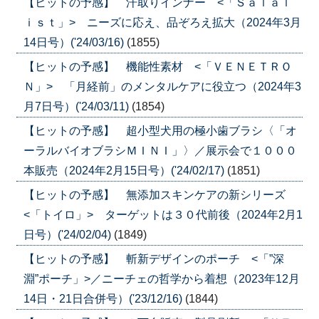
【ヒットの予感】 汗取りインナー <「Ｓａｌａｌ
ｉｓｔ」> ニーズに応え、品ぞろえ拡大（2024年3月
14日号）('24/03/16)
(1855)
【ヒットの予感】 機能性素材 <「ＶＥＮＥＴＲＯ
Ｎ」> 「月経前」のメンタルケアに役立つ（2024年3
月7日号）('24/03/11)
(1854)
【ヒットの予感】 超小型犬用の極小歯ブラシ〈「オ
ーラルバイオブラシＭＩＮＩ」〉／展示会で１０００
本販売（2024年2月15日号）('24/02/17)
(1851)
【ヒットの予感】 無添加スキンケアの新シリーズ
<「トイロ」> ターゲットは３０代前後（2024年2月1
日号）('24/02/04)
(1849)
【ヒットの予感】 斬新デザインのポーチ <「”深
淵”ポーチ」>／ニーチェの哲学から着想（2023年12月
14日・21日合併号）('23/12/16)
(1844)