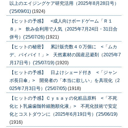
以上のエイジングケア研究活用（2025年8月28日号）
('25/09/01)
(1924)
【ヒットの予感】 <成人向けボードゲーム「Ｒ１
８」> 飲み会利用で人気（2025年7月24日・31日合
併号）('25/07/26)
(1921)
【ヒットの秘密】 累計販売数４０万個に <「ムカ
デ、バイバイ！」> 天然素材の国産忌避剤（2025年7
月17日号）('25/07/19)
(1920)
【ヒットの予感】 日よけシェード付き <「ジャン
ボ長日傘」> 開発者の「本当に欲しい」を具現化（2
025年7月3日号）('25/07/05)
(1918)
【ヒットの予感】Ｃｙｓａｙの化粧品原料 <「不死
化ヒト乳歯歯髄幹細胞順化液」> 不死化技術で安定
化とコストダウンに（2025年6月19日号）('25/06/19)
(1916)