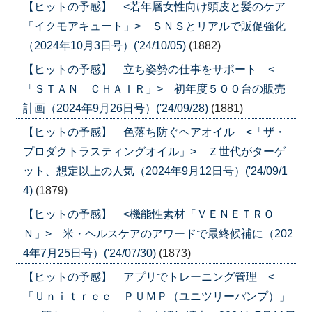
【ヒットの予感】 <若年層女性向け頭皮と髪のケア
「イクモアキュート」> ＳＮＳとリアルで販促強化
（2024年10月3日号）('24/10/05)
(1882)
【ヒットの予感】 立ち姿勢の仕事をサポート <
「ＳＴＡＮ ＣＨＡＩＲ」> 初年度５００台の販売
計画（2024年9月26日号）('24/09/28)
(1881)
【ヒットの予感】 色落ち防ぐヘアオイル <「ザ・
プロダクトラスティングオイル」> Ｚ世代がターゲ
ット、想定以上の人気（2024年9月12日号）('24/09/1
4)
(1879)
【ヒットの予感】 <機能性素材「ＶＥＮＥＴＲＯ
Ｎ」> 米・ヘルスケアのアワードで最終候補に（202
4年7月25日号）('24/07/30)
(1873)
【ヒットの予感】 アプリでトレーニング管理 <
「Ｕｎｉｔｒｅｅ ＰＵＭＰ（ユニツリーパンプ）」