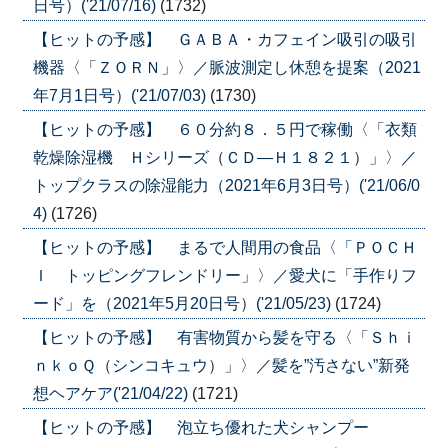
日号）('21/07/16)
(1732)
【ヒットの予感】 ＧＡＢＡ・カフェイン吸引の吸引
機器〈「ＺＯＲＮ」〉／脈波測定し休憩を提案（2021
年7月1日号）('21/07/03)
(1730)
【ヒットの予感】 ６０分約８．５円で稼働〈「衣類
乾燥除湿機 Ｈシリーズ（ＣＤ―Ｈ１８２１）」〉／
トップクラスの除湿能力（2021年6月3日号）('21/06/0
4)
(1726)
【ヒットの予感】 まるで人間用の食品〈「ＰＯＣＨ
Ｉ トッピングフレンドリー」〉／愛犬に「手作りフ
ード」を（2021年5月20日号）('21/05/23)
(1724)
【ヒットの予感】 有害物質から髪を守る〈「Ｓｈｉ
ｎｋｏＱ（シンコキュウ）」〉／髪を”汚さない”新発
想ヘアケア('21/04/22)
(1721)
【ヒットの予感】 泡立ち優れた犬シャンプー