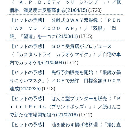
〈「Ａ．Ｐ．Ｄ．Ｃティーツリーシャンプー」〉／低
価格、満足度に反響高まる('21/04/15)
(1720)
【ヒットの予感】 分離式３ＷＡＹ双眼鏡〈「ＰＥＮ
ＴＡＸ ＶＤ ４ｘ２０ ＷＰ」〉／「双眼」「単
眼」「望遠」を一つに('21/03/11)
(1715)
【ヒットの予感】 ＳＯＹ受賞店がプロデュース
〈「カスタムトライ カラオケマイク」〉／自宅や車
内でカラオケを('21/03/04)
(1714)
【ヒットの予感】 先行予約販売を開始〈「眼鏡が曇
りにくいマスク」〉／ＣＦで好評 目標金額６００％
達成('21/02/25)
(1713)
【ヒットの予感】 はんこ型プリンターを販売〈「Ｐ
ｒｉｎｔＰｏｄｓ（プリントポッズ）」〉／脱はんこ
で新たな市場開拓狙う('21/02/18)
(1712)
【ヒットの予感】 油を使わず揚げ物料理〈「揚げ直