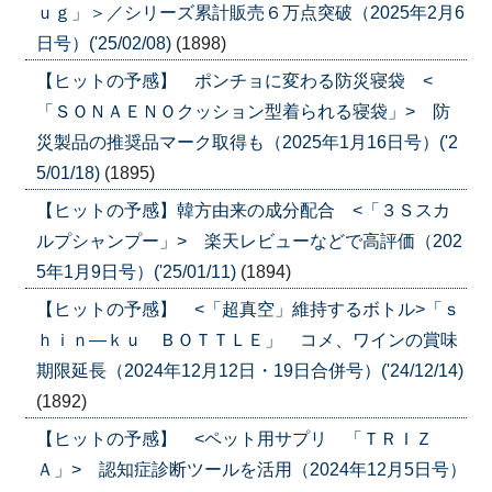
ｕｇ」＞／シリーズ累計販売６万点突破（2025年2月6
日号）('25/02/08)
(1898)
【ヒットの予感】 ポンチョに変わる防災寝袋 <
「ＳＯＮＡＥＮＯクッション型着られる寝袋」> 防
災製品の推奨品マーク取得も（2025年1月16日号）('2
5/01/18)
(1895)
【ヒットの予感】韓方由来の成分配合 <「３Ｓスカ
ルプシャンプー」> 楽天レビューなどで高評価（202
5年1月9日号）('25/01/11)
(1894)
【ヒットの予感】 <「超真空」維持するボトル>「ｓ
ｈｉｎ―ｋｕ ＢＯＴＴＬＥ」 コメ、ワインの賞味
期限延長（2024年12月12日・19日合併号）('24/12/14)
(1892)
【ヒットの予感】 <ペット用サプリ 「ＴＲＩＺ
Ａ」> 認知症診断ツールを活用（2024年12月5日号）