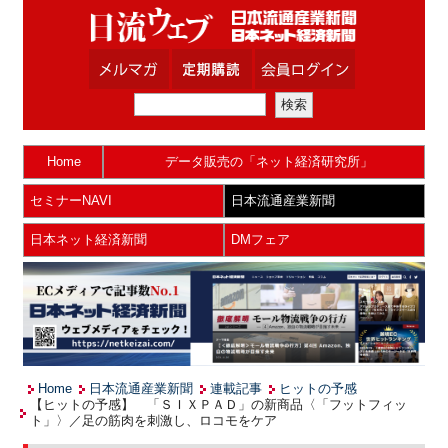
Home
データ販売の「ネット経済研究所」
セミナーNAVI
日本流通産業新聞
日本ネット経済新聞
DMフェア
Home
日本流通産業新聞
連載記事
ヒットの予感
【ヒットの予感】 「ＳＩＸＰＡＤ」の新商品〈「フットフィッ
ト」〉／足の筋肉を刺激し、ロコモをケア