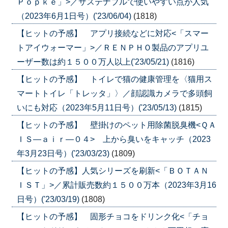
Ｐｏｐｋｅ」>／サステナブルで使いやすい点が人気
（2023年6月1日号）('23/06/04)
(1818)
【ヒットの予感】 アプリ接続などに対応<「スマー
トアイウォーマー」>／ＲＥＮＰＨＯ製品のアプリユ
ーザー数は約１５００万人以上('23/05/21)
(1816)
【ヒットの予感】 トイレで猫の健康管理を〈猫用ス
マートトイレ「トレッタ」〉／顔認識カメラで多頭飼
いにも対応（2023年5月11日号）('23/05/13)
(1815)
【ヒットの予感】 壁掛けのペット用除菌脱臭機<ＱＡ
ＩＳ―ａｉｒ―０４> 上から臭いをキャッチ（2023
年3月23日号）('23/03/23)
(1809)
【ヒットの予感】人気シリーズを刷新<「ＢＯＴＡＮ
ＩＳＴ」>／累計販売数約１５００万本（2023年3月16
日号）('23/03/19)
(1808)
【ヒットの予感】 固形チョコをドリンク化<「チョ