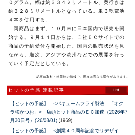
０グラム。幅は約３３４ミリメートル、奥行きは
約３２８ミリメートルとなっている。単３乾電池
４本を使用する。
同商品はまず、１０月末に日本国内で販売を開
始する。９月１４日からは、自社ＥＣサイトでの
商品の予約受付を開始した。国内の販売状況を見
ながら、順次、アジアや欧州などでの展開を行っ
ていく予定だとしている。
記事は取材・執筆時の情報で、現在は異なる場合があります。
ヒットの予感 連載記事
List
【ヒットの予感】 <バキュームフライ製法 「オク
ラ梅かつお」> 店頭ヒット商品のＥＣ加速（2026年7
月30日号）('26/08/01)
(1969)
【ヒットの予感】 <創業４０周年記念でリデザイ