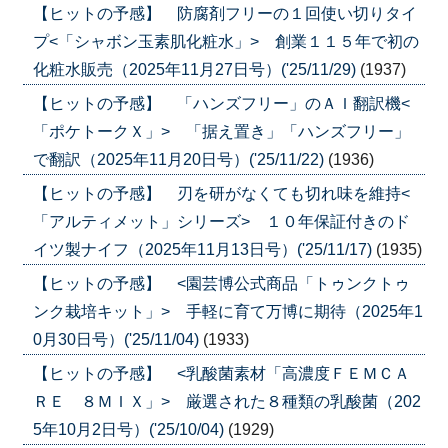
【ヒットの予感】 防腐剤フリーの１回使い切りタイ
プ<「シャボン玉素肌化粧水」> 創業１１５年で初の
化粧水販売（2025年11月27日号）('25/11/29)
(1937)
【ヒットの予感】 「ハンズフリー」のＡＩ翻訳機<
「ポケトークＸ」> 「据え置き」「ハンズフリー」
で翻訳（2025年11月20日号）('25/11/22)
(1936)
【ヒットの予感】 刃を研がなくても切れ味を維持<
「アルティメット」シリーズ> １０年保証付きのド
イツ製ナイフ（2025年11月13日号）('25/11/17)
(1935)
【ヒットの予感】 <園芸博公式商品「トゥンクトゥ
ンク栽培キット」> 手軽に育て万博に期待（2025年1
0月30日号）('25/11/04)
(1933)
【ヒットの予感】 <乳酸菌素材「高濃度ＦＥＭＣＡ
ＲＥ ８ＭＩＸ」> 厳選された８種類の乳酸菌（202
5年10月2日号）('25/10/04)
(1929)