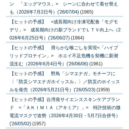
ン 「エッグマウス」> シーンに合わせて着せ替え
も（2026年7月2日号）('26/07/04)
(1965)
【ヒットの予感】 <成長期向け冷凍宅配食「モグモ
デリ」> 成長期向けの新ブランドでＬＴＶ向上へ（2
026年6月25日号）('26/06/27)
(1964)
【ヒットの予感】 滑らかな喉ごしを実現<「ハイブ
リッドプロテイン」> ホエイ不足危機を契機に新潮
流生む（2026年6月4日号）('26/06/06)
(1961)
【ヒットの予感】 野鳥「シマエナガ」モチーフに
〈「防災シマエナガホイッスル」〉／防災のホイッス
ルを発売（2026年5月21日号）('26/05/23)
(1959)
【ヒットの予感】台湾発サイエンススキンケアブラン
ド <「ＡＫＩＭＩＡ（アキミア）」> 特許技術の微
電流マスクで攻勢（2026年4月30日・5月7日合併号）
('26/05/02)
(1957)