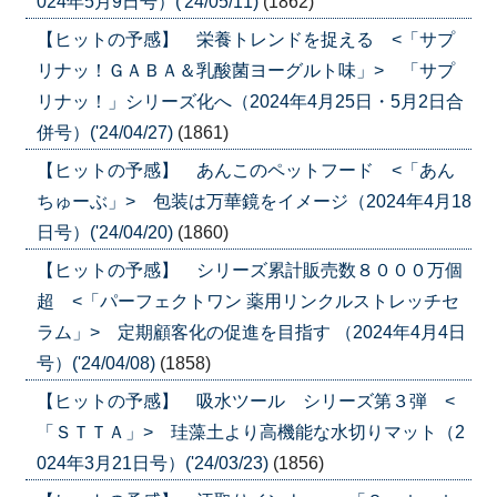
024年5月9日号）('24/05/11)
(1862)
【ヒットの予感】 栄養トレンドを捉える <「サプ
リナッ！ＧＡＢＡ＆乳酸菌ヨーグルト味」> 「サプ
リナッ！」シリーズ化へ（2024年4月25日・5月2日合
併号）('24/04/27)
(1861)
【ヒットの予感】 あんこのペットフード <「あん
ちゅーぶ」> 包装は万華鏡をイメージ（2024年4月18
日号）('24/04/20)
(1860)
【ヒットの予感】 シリーズ累計販売数８０００万個
超 <「パーフェクトワン 薬用リンクルストレッチセ
ラム」> 定期顧客化の促進を目指す （2024年4月4日
号）('24/04/08)
(1858)
【ヒットの予感】 吸水ツール シリーズ第３弾 <
「ＳＴＴＡ」> 珪藻土より高機能な水切りマット（2
024年3月21日号）('24/03/23)
(1856)