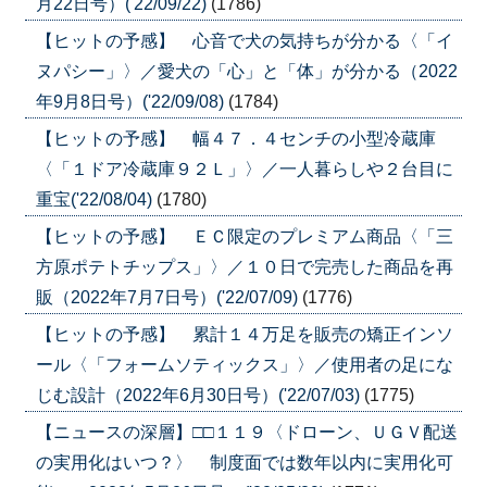
月22日号）('22/09/22)
(1786)
【ヒットの予感】 心音で犬の気持ちが分かる〈「イ
ヌパシー」〉／愛犬の「心」と「体」が分かる（2022
年9月8日号）('22/09/08)
(1784)
【ヒットの予感】 幅４７．４センチの小型冷蔵庫
〈「１ドア冷蔵庫９２Ｌ」〉／一人暮らしや２台目に
重宝('22/08/04)
(1780)
【ヒットの予感】 ＥＣ限定のプレミアム商品〈「三
方原ポテトチップス」〉／１０日で完売した商品を再
販（2022年7月7日号）('22/07/09)
(1776)
【ヒットの予感】 累計１４万足を販売の矯正インソ
ール〈「フォームソティックス」〉／使用者の足にな
じむ設計（2022年6月30日号）('22/07/03)
(1775)
【ニュースの深層】□□１１９〈ドローン、ＵＧＶ配送
の実用化はいつ？〉 制度面では数年以内に実用化可