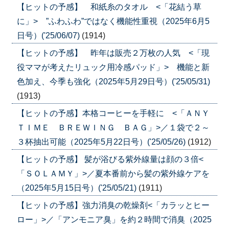
【ヒットの予感】 和紙糸のタオル <「花結う草
に」> ”ふわふわ”ではなく機能性重視（2025年6月5
日号）('25/06/07)
(1914)
【ヒットの予感】 昨年は販売２万枚の人気 <「現
役ママが考えたリュック用冷感パッド」> 機能と新
色加え、今季も強化（2025年5月29日号）('25/05/31)
(1913)
【ヒットの予感】本格コーヒーを手軽に <「ＡＮＹ
ＴＩＭＥ ＢＲＥＷＩＮＧ ＢＡＧ」>／１袋で２～
３杯抽出可能（2025年5月22日号）('25/05/26)
(1912)
【ヒットの予感】 髪が浴びる紫外線量は顔の３倍<
「ＳＯＬＡＭＹ」>／夏本番前から髪の紫外線ケアを
（2025年5月15日号）('25/05/21)
(1911)
【ヒットの予感】強力消臭の乾燥剤<「カラッとヒー
ロー」>／「アンモニア臭」を約２時間で消臭（2025