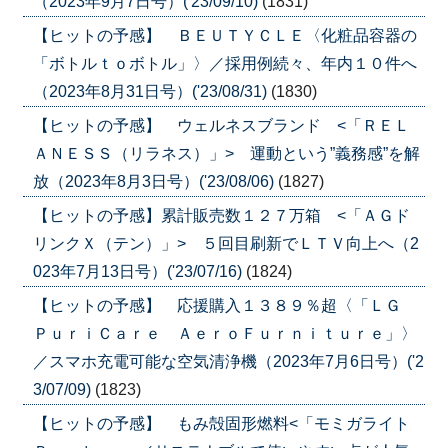
（2023年9月7日号）('23/09/10)
(1831)
【ヒットの予感】 ＢＥＵＴＹＣＬＥ〈化粧品容器の
「ボトルｔｏボトル」〉／採用例続々、年内１０件へ
（2023年8月31日号）('23/08/31)
(1830)
【ヒットの予感】 ウェルネスブランド <「ＲＥＬ
ＡＮＥＳＳ（リラネス）」> 運動という”義務感”を解
放（2023年8月3日号）('23/08/06)
(1827)
【ヒットの予感】累計販売数１２７万箱 <「ＡＧド
リンクＸ（テン）」> ５回目刷新でＬＴＶ向上へ（2
023年7月13日号）('23/07/16)
(1824)
【ヒットの予感】 応援購入１３８９％超〈「ＬＧ
ＰｕｒｉＣａｒｅ ＡｅｒｏＦｕｒｎｉｔｕｒｅ」〉
／スマホ充電可能な空気清浄機（2023年7月6日号）('2
3/07/09)
(1823)
【ヒットの予感】 もみ殻固形燃料<「モミガライト