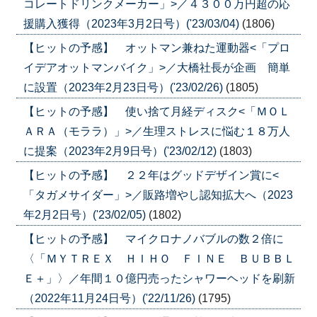
コレートドリンクメーカー」>／４３００万円超の応
援購入獲得（2023年3月2日号）('23/03/04)
(1806)
【ヒットの予感】 オットマン兼ねた運動器<「プロ
イデアオットマンバイク」>／大橋社長が企画 簡単
に設置（2023年2月23日号）('23/02/26)
(1805)
【ヒットの予感】 使い捨て月経ディスク<「ＭＯＬ
ＡＲＡ（モララ）」>／生理ストレスに悩む１８万人
に提案（2023年2月9日号）('23/02/12)
(1803)
【ヒットの予感】 ２２年はグッドデザイン賞に<
「タガメサイダー」>／販路増やし認知拡大へ（2023
年2月2日号）('23/02/05)
(1802)
【ヒットの予感】 マイクロナノバブルの数２倍に
〈「ＭＹＴＲＥＸ ＨＩＨＯ ＦＩＮＥ ＢＵＢＢＬ
Ｅ＋」〉／年間１０億円売ったシャワーヘッドを刷新
（2022年11月24日号）('22/11/26)
(1795)