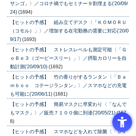
サンゴ」〉／コロナ禍でもセミナー９割埋まる('20/09/
24)
(1694)
【ヒットの予感】 組み立てデスク〈「ＫＯＭＯＲＵ
（コモル）」〉／増加する在宅勤務の需要に対応('20/0
9/17)
(1693)
【ヒットの予感】 ストレスレベルも測定可能〈「Ｇ
ｏＢｅ３（ゴービースリー）」〉／摂取カロリーを自
動計測('20/09/10)
(1692)
【ヒットの予感】 竹の香りがするランタン〈「Ｂａ
ｍｂｏｏ コテージランタン」〉／スマホなどの充電
も可能に('20/06/11)
(1681)
【ヒットの予感】 簡易マスクに早変わり〈「なんで
もマスク」〉／販売７１００個に到達('20/05/21)
(167
8)
【ヒットの予感】 スマホなどを入れて除菌〈「ＵＶ