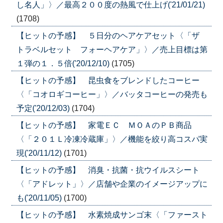
し名人」〉／最高２００度の熱風で仕上げ('21/01/21)
(1708)
【ヒットの予感】 ５日分のヘアケアセット〈「ザ
トラベルセット フォーヘアケア」〉／売上目標は第
１弾の１．５倍('20/12/10)
(1705)
【ヒットの予感】 昆虫食をブレンドしたコーヒー
〈「コオロギコーヒー」〉／バッタコーヒーの発売も
予定('20/12/03)
(1704)
【ヒットの予感】 家電ＥＣ ＭＯＡのＰＢ商品
〈「２０１Ｌ冷凍冷蔵庫」〉／機能を絞り高コスパ実
現('20/11/12)
(1701)
【ヒットの予感】 消臭・抗菌・抗ウイルスシート
〈「アドレット」〉／店舗や企業のイメージアップに
も('20/11/05)
(1700)
【ヒットの予感】 水素焼成サンゴ末〈「ファースト