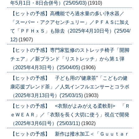
年5月1日・8日合併号）('25/05/03)
(1910)
【ヒットの予感】高機能でろ過水量の多い浄水器／
「スーパー・アクアセンチュリー」／ＰＦＡＳに加え
て「ＰＦＨｘＳ」も除去（2025年4月10日号）('25/04/
12)
(1907)
【ヒットの予感】専門家監修のストレッチ椅子「開脚
チェア」／新ブランド「リストレッチ」から第１弾
（2025年4月3日号）('25/04/05)
(1906)
【ヒットの予感】 子ども用の”健康茶”「こどもの健
康応援ブレンド茶」／人気インフルエンサーとコラボ
（2025年3月13日号）('25/03/15)
(1903)
【ヒットの予感】 <衣類がよみがえる柔軟剤> 「Ｒ
ｅＷＥＡＲ」／「衣類を長く大切に使う」視点で開発
（2025年3月6日号）('25/03/11)
(1902)
【ヒットの予感】 新作は撥水加工＜「Ｇｕｕｔａｒ