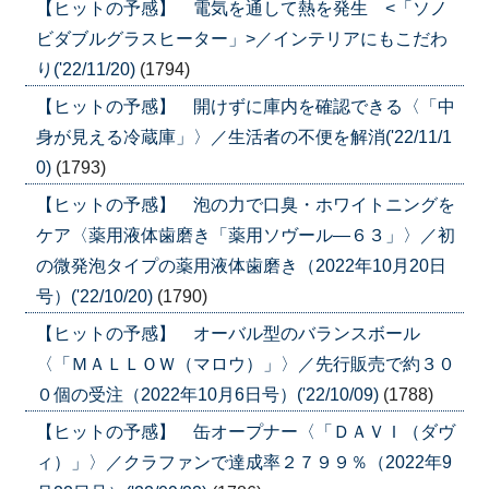
【ヒットの予感】 電気を通して熱を発生 <「ソノ
ビダブルグラスヒーター」>／インテリアにもこだわ
り('22/11/20)
(1794)
【ヒットの予感】 開けずに庫内を確認できる〈「中
身が見える冷蔵庫」〉／生活者の不便を解消('22/11/1
0)
(1793)
【ヒットの予感】 泡の力で口臭・ホワイトニングを
ケア〈薬用液体歯磨き「薬用ソヴール―６３」〉／初
の微発泡タイプの薬用液体歯磨き（2022年10月20日
号）('22/10/20)
(1790)
【ヒットの予感】 オーバル型のバランスボール
〈「ＭＡＬＬＯＷ（マロウ）」〉／先行販売で約３０
０個の受注（2022年10月6日号）('22/10/09)
(1788)
【ヒットの予感】 缶オープナー〈「ＤＡＶＩ（ダヴ
ィ）」〉／クラファンで達成率２７９９％（2022年9