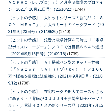
ＶＯＰＲＯ（レボプロ）」〉／月商３倍増のプロテイ
ン（2021年10月21日号）('21/10/22)
(1744)
【ヒットの予感】 大ヒットシリーズの新商品〈「Ｓ
ＯＹ ＭＥＡＴ」〉／大豆ミートのドッグフード（20
21年9月23日号）('21/09/26)
(1740)
【ヒットの予感】 録音と電卓計算を同時に〈「電卓
型ボイスレコーダー」〉／ＣＦでは目標６５４％達成
（2021年9月16日号）('21/09/18)
(1739)
【ヒットの予感】 ＡＩ搭載ペン型スキャナー辞書
〈「ＮａｚｏｒｉｔＡＩ（ナゾリタイ）」〉／１００
万本販売を目標に販促強化（2021年9月9日号）('21/0
9/12)
(1738)
【ヒットの予感】 在宅ワークの拡大でニーズがさら
に高まり〈「背筋がＧＵＵＵＮ美姿勢座椅子パーソナ
ル」〉／累計４０万台の新シリーズ品（2021年7月15