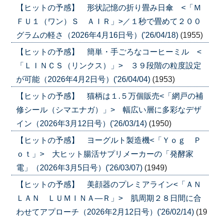
【ヒットの予感】 形状記憶の折り畳み日傘 <「Ｍ
ＦＵ１（ワン）Ｓ ＡＩＲ」>／１秒で畳めて２００
グラムの軽さ（2026年4月16日号）('26/04/18)
(1955)
【ヒットの予感】 簡単・手ごろなコーヒーミル <
「ＬＩＮＣＳ（リンクス）」> ３９段階の粒度設定
が可能（2026年4月2日号）('26/04/04)
(1953)
【ヒットの予感】 猫柄は１.５万個販売<「網戸の補
修シール（シマエナガ）」> 幅広い層に多彩なデザ
イン（2026年3月12日号）('26/03/14)
(1950)
【ヒットの予感】 ヨーグルト製造機<「Ｙｏｇ Ｐ
ｏｔ」> 大ヒット腸活サプリメーカーの「発酵家
電」（2026年3月5日号）('26/03/07)
(1949)
【ヒットの予感】 美顔器のプレミアライン<「ＡＮ
ＬＡＮ ＬＵＭＩＮＡ―Ｒ」> 肌周期２８日間に合
わせてアプローチ（2026年2月12日号）('26/02/14)
(19