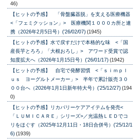
46)
【ヒットの予感】 「骨盤臓器脱」を支える医療機器
<「フェミクッション」> 医療機関１０００カ所と連
携（2026年2月5日号）('26/02/07)
(1945)
【ヒットの予感】水で戻すだけで本格的な味 <「国
産長芋とろろ」「大根おろし」> アワード受賞で認
知度拡大へ（2026年1月15日号）('26/01/17)
(1942)
【ヒットの予感】 自宅で発酵習慣 <「ｓｉｍｐｌ
ｕｓ ヨーグルトメーカー」> 半年で累計販売３０
００台へ（2026年1月1日新年特大号）('25/12/27)
(194
0)
【ヒットの予感】リカバリーケアアイテムを発売<
「ＬＵＭＩＣＡＲＥ」シリーズ>／光温熱ＬＥＤでコ
リをほぐす（2025年12月11日・18日合併号）('25/12/1
6)
(1939)