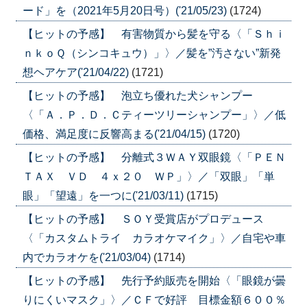
ード」を（2021年5月20日号）('21/05/23)
(1724)
【ヒットの予感】 有害物質から髪を守る〈「Ｓｈｉ
ｎｋｏＱ（シンコキュウ）」〉／髪を”汚さない”新発
想ヘアケア('21/04/22)
(1721)
【ヒットの予感】 泡立ち優れた犬シャンプー
〈「Ａ．Ｐ．Ｄ．Ｃティーツリーシャンプー」〉／低
価格、満足度に反響高まる('21/04/15)
(1720)
【ヒットの予感】 分離式３ＷＡＹ双眼鏡〈「ＰＥＮ
ＴＡＸ ＶＤ ４ｘ２０ ＷＰ」〉／「双眼」「単
眼」「望遠」を一つに('21/03/11)
(1715)
【ヒットの予感】 ＳＯＹ受賞店がプロデュース
〈「カスタムトライ カラオケマイク」〉／自宅や車
内でカラオケを('21/03/04)
(1714)
【ヒットの予感】 先行予約販売を開始〈「眼鏡が曇
りにくいマスク」〉／ＣＦで好評 目標金額６００％