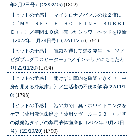
年2月2日号）('23/02/05)
(1802)
【ヒットの予感】 マイクロナノバブルの数２倍に
〈「ＭＹＴＲＥＸ ＨＩＨＯ ＦＩＮＥ ＢＵＢＢＬ
Ｅ＋」〉／年間１０億円売ったシャワーヘッドを刷新
（2022年11月24日号）('22/11/26)
(1795)
【ヒットの予感】 電気を通して熱を発生 <「ソノ
ビダブルグラスヒーター」>／インテリアにもこだわ
り('22/11/20)
(1794)
【ヒットの予感】 開けずに庫内を確認できる〈「中
身が見える冷蔵庫」〉／生活者の不便を解消('22/11/1
0)
(1793)
【ヒットの予感】 泡の力で口臭・ホワイトニングを
ケア〈薬用液体歯磨き「薬用ソヴール―６３」〉／初
の微発泡タイプの薬用液体歯磨き（2022年10月20日
号）('22/10/20)
(1790)