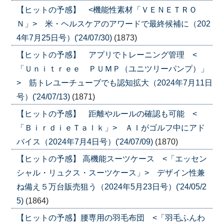
【ヒットの予感】 <機能性素材「ＶＥＮＥＴＲＯ
Ｎ」> 米・ヘルスケアのアワードで最終候補に（202
4年7月25日号）('24/07/30)
(1873)
【ヒットの予感】 アプリでトレーニング管理 <
「Ｕｎｉｔｒｅｅ ＰＵＭＰ（ユニツリーパンプ）」
> 筋トレユーチューブでも認知拡大（2024年7月11日
号）('24/07/13)
(1871)
【ヒットの予感】 距離やルールの確認も可能 <
「ＢｉｒｄｉｅＴａｌｋ」> ＡＩがゴルフ中にアド
バイス（2024年7月4日号）('24/07/09)
(1870)
【ヒットの予感】 高機能スーツケース <「エッセン
シャル・リュクス・スーツケース」> デザイン性兼
ね備え５万台販売狙う（2024年5月23日号）('24/05/2
5)
(1864)
【ヒットの予感】腰専用の羽毛布団 <「羽毛ふんわ