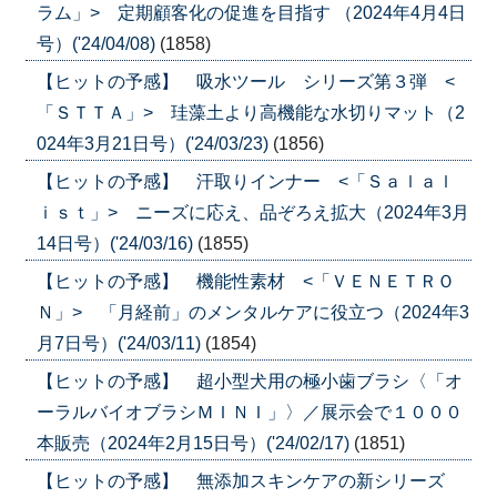
ラム」> 定期顧客化の促進を目指す （2024年4月4日
号）('24/04/08)
(1858)
【ヒットの予感】 吸水ツール シリーズ第３弾 <
「ＳＴＴＡ」> 珪藻土より高機能な水切りマット（2
024年3月21日号）('24/03/23)
(1856)
【ヒットの予感】 汗取りインナー <「Ｓａｌａｌ
ｉｓｔ」> ニーズに応え、品ぞろえ拡大（2024年3月
14日号）('24/03/16)
(1855)
【ヒットの予感】 機能性素材 <「ＶＥＮＥＴＲＯ
Ｎ」> 「月経前」のメンタルケアに役立つ（2024年3
月7日号）('24/03/11)
(1854)
【ヒットの予感】 超小型犬用の極小歯ブラシ〈「オ
ーラルバイオブラシＭＩＮＩ」〉／展示会で１０００
本販売（2024年2月15日号）('24/02/17)
(1851)
【ヒットの予感】 無添加スキンケアの新シリーズ