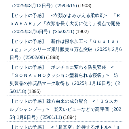
（2025年3月13日号）('25/03/15)
(1903)
【ヒットの予感】 <衣類がよみがえる柔軟剤> 「Ｒ
ｅＷＥＡＲ」／「衣類を長く大切に使う」視点で開発
（2025年3月6日号）('25/03/11)
(1902)
【ヒットの予感】 新作は撥水加工＜「Ｇｕｕｔａｒ
ｕｇ」＞／シリーズ累計販売６万点突破（2025年2月6
日号）('25/02/08)
(1898)
【ヒットの予感】 ポンチョに変わる防災寝袋 <
「ＳＯＮＡＥＮＯクッション型着られる寝袋」> 防
災製品の推奨品マーク取得も（2025年1月16日号）('2
5/01/18)
(1895)
【ヒットの予感】韓方由来の成分配合 <「３Ｓスカ
ルプシャンプー」> 楽天レビューなどで高評価（202
5年1月9日号）('25/01/11)
(1894)
【ヒットの予感】 <「超真空」維持するボトル>「ｓ