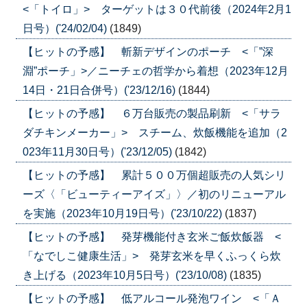
<「トイロ」> ターゲットは３０代前後（2024年2月1
日号）('24/02/04)
(1849)
【ヒットの予感】 斬新デザインのポーチ <「”深
淵”ポーチ」>／ニーチェの哲学から着想（2023年12月
14日・21日合併号）('23/12/16)
(1844)
【ヒットの予感】 ６万台販売の製品刷新 <「サラ
ダチキンメーカー」> スチーム、炊飯機能を追加（2
023年11月30日号）('23/12/05)
(1842)
【ヒットの予感】 累計５００万個超販売の人気シリ
ーズ〈「ビューティーアイズ」〉／初のリニューアル
を実施（2023年10月19日号）('23/10/22)
(1837)
【ヒットの予感】 発芽機能付き玄米ご飯炊飯器 <
「なでしこ健康生活」> 発芽玄米を早くふっくら炊
き上げる（2023年10月5日号）('23/10/08)
(1835)
【ヒットの予感】 低アルコール発泡ワイン <「Ａ