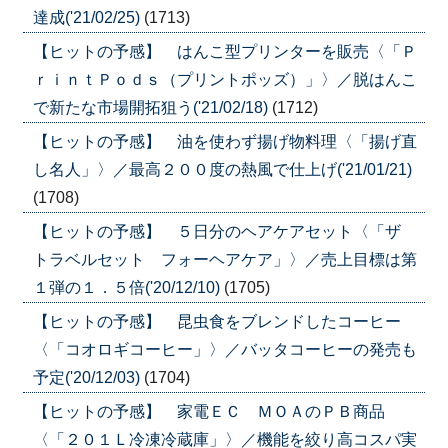
達成('21/02/25)
(1713)
【ヒットの予感】 はんこ型プリンターを販売〈「Ｐ
ｒｉｎｔＰｏｄｓ（プリントポッズ）」〉／脱はんこ
で新たな市場開拓狙う('21/02/18)
(1712)
【ヒットの予感】 油を使わず揚げ物料理〈「揚げ直
し名人」〉／最高２００度の熱風で仕上げ('21/01/21)
(1708)
【ヒットの予感】 ５日分のヘアケアセット〈「ザ
トラベルセット フォーヘアケア」〉／売上目標は第
１弾の１．５倍('20/12/10)
(1705)
【ヒットの予感】 昆虫食をブレンドしたコーヒー
〈「コオロギコーヒー」〉／バッタコーヒーの発売も
予定('20/12/03)
(1704)
【ヒットの予感】 家電ＥＣ ＭＯＡのＰＢ商品
〈「２０１Ｌ冷凍冷蔵庫」〉／機能を絞り高コスパ実