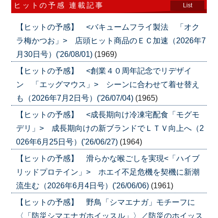
ヒットの予感 連載記事
List
【ヒットの予感】 <バキュームフライ製法 「オク
ラ梅かつお」> 店頭ヒット商品のＥＣ加速（2026年7
月30日号）('26/08/01)
(1969)
【ヒットの予感】 <創業４０周年記念でリデザイ
ン 「エッグマウス」> シーンに合わせて着せ替え
も（2026年7月2日号）('26/07/04)
(1965)
【ヒットの予感】 <成長期向け冷凍宅配食「モグモ
デリ」> 成長期向けの新ブランドでＬＴＶ向上へ（2
026年6月25日号）('26/06/27)
(1964)
【ヒットの予感】 滑らかな喉ごしを実現<「ハイブ
リッドプロテイン」> ホエイ不足危機を契機に新潮
流生む（2026年6月4日号）('26/06/06)
(1961)
【ヒットの予感】 野鳥「シマエナガ」モチーフに
〈「防災シマエナガホイッスル」〉／防災のホイッス