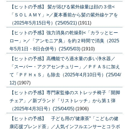
【ヒットの予感】 髪が浴びる紫外線量は顔の３倍<
「ＳＯＬＡＭＹ」>／夏本番前から髪の紫外線ケアを
（2025年5月15日号）('25/05/21)
(1911)
【ヒットの予感】強力消臭の乾燥剤<「カラッとヒー
ロー」>／「アンモニア臭」を約２時間で消臭（2025
年5月1日・8日合併号）('25/05/03)
(1910)
【ヒットの予感】高機能でろ過水量の多い浄水器／
「スーパー・アクアセンチュリー」／ＰＦＡＳに加え
て「ＰＦＨｘＳ」も除去（2025年4月10日号）('25/04/
12)
(1907)
【ヒットの予感】専門家監修のストレッチ椅子「開脚
チェア」／新ブランド「リストレッチ」から第１弾
（2025年4月3日号）('25/04/05)
(1906)
【ヒットの予感】 子ども用の”健康茶”「こどもの健
康応援ブレンド茶」／人気インフルエンサーとコラボ