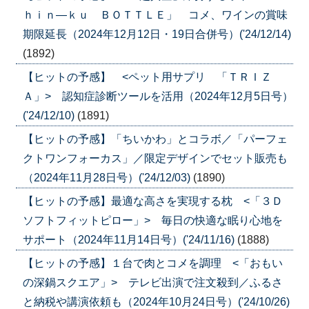
ｈｉｎ―ｋｕ ＢＯＴＴＬＥ」 コメ、ワインの賞味
期限延長（2024年12月12日・19日合併号）('24/12/14)
(1892)
【ヒットの予感】 <ペット用サプリ 「ＴＲＩＺ
Ａ」> 認知症診断ツールを活用（2024年12月5日号）
('24/12/10)
(1891)
【ヒットの予感】「ちいかわ」とコラボ／「パーフェ
クトワンフォーカス」／限定デザインでセット販売も
（2024年11月28日号）('24/12/03)
(1890)
【ヒットの予感】最適な高さを実現する枕 <「３Ｄ
ソフトフィットピロー」> 毎日の快適な眠り心地を
サポート（2024年11月14日号）('24/11/16)
(1888)
【ヒットの予感】１台で肉とコメを調理 <「おもい
の深鍋スクエア」> テレビ出演で注文殺到／ふるさ
と納税や講演依頼も（2024年10月24日号）('24/10/26)