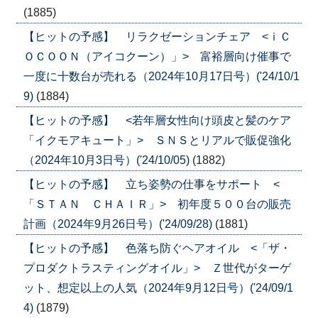
(1885)
【ヒットの予感】 リラクゼーションチェア <ｉＣ
ＯＣＯＯＮ（アイコクーン）」> 富裕層向け催事で
一度に十数台が売れる（2024年10月17日号）('24/10/1
9)
(1884)
【ヒットの予感】 <若年層女性向け頭皮と髪のケア
「イクモアキュート」> ＳＮＳとリアルで販促強化
（2024年10月3日号）('24/10/05)
(1882)
【ヒットの予感】 立ち姿勢の仕事をサポート <
「ＳＴＡＮ ＣＨＡＩＲ」> 初年度５００台の販売
計画（2024年9月26日号）('24/09/28)
(1881)
【ヒットの予感】 色落ち防ぐヘアオイル <「ザ・
プロダクトラスティングオイル」> Ｚ世代がターゲ
ット、想定以上の人気（2024年9月12日号）('24/09/1
4)
(1879)