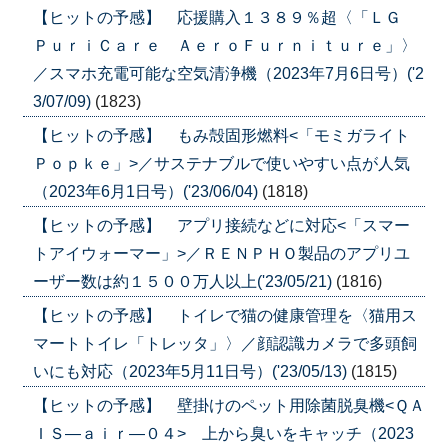
【ヒットの予感】 応援購入１３８９％超〈「ＬＧ
ＰｕｒｉＣａｒｅ ＡｅｒｏＦｕｒｎｉｔｕｒｅ」〉
／スマホ充電可能な空気清浄機（2023年7月6日号）('2
3/07/09)
(1823)
【ヒットの予感】 もみ殻固形燃料<「モミガライト
Ｐｏｐｋｅ」>／サステナブルで使いやすい点が人気
（2023年6月1日号）('23/06/04)
(1818)
【ヒットの予感】 アプリ接続などに対応<「スマー
トアイウォーマー」>／ＲＥＮＰＨＯ製品のアプリユ
ーザー数は約１５００万人以上('23/05/21)
(1816)
【ヒットの予感】 トイレで猫の健康管理を〈猫用ス
マートトイレ「トレッタ」〉／顔認識カメラで多頭飼
いにも対応（2023年5月11日号）('23/05/13)
(1815)
【ヒットの予感】 壁掛けのペット用除菌脱臭機<ＱＡ
ＩＳ―ａｉｒ―０４> 上から臭いをキャッチ（2023