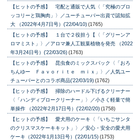
【ヒットの予感】 宅配と通販で人気〈「究極のブロ
ッコリーと鶏胸肉」〉／ユーチューバー出資で認知拡
大 （2022年4月7日号）('22/04/10)
(1765)
【ヒットの予感】 １台で２役担う【〈「グリーンア
ロマミスト」〉／アロマ兼人工観葉植物を発売 （2022
年3月24日号）('22/03/26)
(1763)
【ヒットの予感】 昆虫食のミックスパック〈「おろ
ちんゆー Ｆａｖｏｒｉｔｅ ｍｉｘ」〉／人気ユー
チューバーとのコラボ商品('22/03/19)
(1762)
【ヒットの予感】 掃除のハードル下げるクリーナー
〈「ハンディブロークリーナー」〉／小さく軽量で簡
単操作 （2022年2月17日号）('22/02/20)
(1758)
【ヒットの予感】 愛犬用のケーキ〈「いちごサンタ
のクリスマスケーキキット」〉／安心・安全の愛犬用
ケーキ（2022年1月13日号）('22/01/15)
(1753)