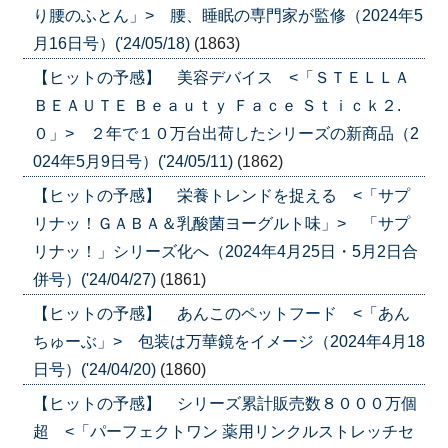
り腰のふとん」> 腰、睡眠の専門家が監修（2024年5
月16日号）('24/05/18)
(1863)
【ヒットの予感】 美容デバイス <「ＳＴＥＬＬＡ
ＢＥＡＵＴＥ Ｂｅａｕｔｙ Ｆａｃｅ Ｓｔｉｃｋ２.
０」> ２年で１０万台出荷したシリーズの新商品（2
024年5月9日号）('24/05/11)
(1862)
【ヒットの予感】 栄養トレンドを捉える <「サプ
リナッ！ＧＡＢＡ＆乳酸菌ヨーグルト味」> 「サプ
リナッ！」シリーズ化へ（2024年4月25日・5月2日合
併号）('24/04/27)
(1861)
【ヒットの予感】 あんこのペットフード <「あん
ちゅーぶ」> 包装は万華鏡をイメージ（2024年4月18
日号）('24/04/20)
(1860)
【ヒットの予感】 シリーズ累計販売数８０００万個
超 <「パーフェクトワン 薬用リンクルストレッチセ