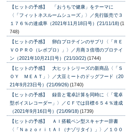
【ヒットの予感】 「おうちで健康」をテーマに
〈「フィットネスルームシューズ」〉／先行販売で３
１７６％の達成率（2021年11月18日号）('21/11/18)
(1
748)
【ヒットの予感】 卵白プロテインのサプリ〈「ＲＥ
ＶＯＰＲＯ（レボプロ）」〉／月商３倍増のプロテイ
ン（2021年10月21日号）('21/10/22)
(1744)
【ヒットの予感】 大ヒットシリーズの新商品〈「Ｓ
ＯＹ ＭＥＡＴ」〉／大豆ミートのドッグフード（20
21年9月23日号）('21/09/26)
(1740)
【ヒットの予感】 録音と電卓計算を同時に〈「電卓
型ボイスレコーダー」〉／ＣＦでは目標６５４％達成
（2021年9月16日号）('21/09/18)
(1739)
【ヒットの予感】 ＡＩ搭載ペン型スキャナー辞書
〈「ＮａｚｏｒｉｔＡＩ（ナゾリタイ）」〉／１００