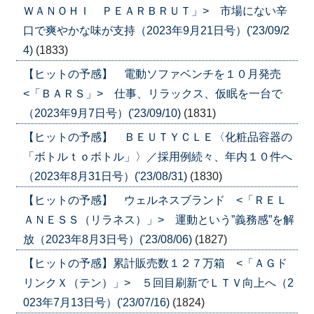
ＷＡＮＯＨＩ ＰＥＡＲＢＲＵＴ」> 市場にない辛
口で爽やかな味が支持（2023年9月21日号）('23/09/2
4)
(1833)
【ヒットの予感】 電動ソファベンチを１０月発売
<「ＢＡＲＳ」> 仕事、リラックス、仮眠を一台で
（2023年9月7日号）('23/09/10)
(1831)
【ヒットの予感】 ＢＥＵＴＹＣＬＥ〈化粧品容器の
「ボトルｔｏボトル」〉／採用例続々、年内１０件へ
（2023年8月31日号）('23/08/31)
(1830)
【ヒットの予感】 ウェルネスブランド <「ＲＥＬ
ＡＮＥＳＳ（リラネス）」> 運動という”義務感”を解
放（2023年8月3日号）('23/08/06)
(1827)
【ヒットの予感】累計販売数１２７万箱 <「ＡＧド
リンクＸ（テン）」> ５回目刷新でＬＴＶ向上へ（2
023年7月13日号）('23/07/16)
(1824)