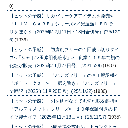
0)
【ヒットの予感】リカバリーケアアイテムを発売<
「ＬＵＭＩＣＡＲＥ」シリーズ>／光温熱ＬＥＤでコ
リをほぐす（2025年12月11日・18日合併号）('25/12/1
6)
(1939)
【ヒットの予感】 防腐剤フリーの１回使い切りタイ
プ<「シャボン玉素肌化粧水」> 創業１１５年で初の
化粧水販売（2025年11月27日号）('25/11/29)
(1937)
【ヒットの予感】 「ハンズフリー」のＡＩ翻訳機<
「ポケトークＸ」> 「据え置き」「ハンズフリー」
で翻訳（2025年11月20日号）('25/11/22)
(1936)
【ヒットの予感】 刃を研がなくても切れ味を維持<
「アルティメット」シリーズ> １０年保証付きのド
イツ製ナイフ（2025年11月13日号）('25/11/17)
(1935)
【ヒットの予感】 <園芸博公式商品「トゥンクトゥ