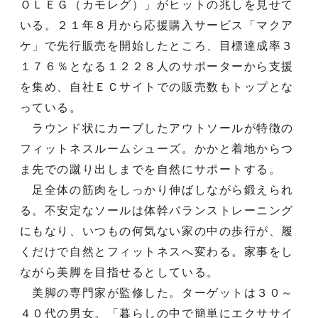
ＯＬＥＧ（カモレグ）」がヒットの兆しを見せて
いる。２１年８月から応援購入サービス「マクア
ケ」で先行販売を開始したところ、目標達成率３
１７６％となる１２２８人のサポーターから支援
を集め、自社ＥＣサイトでの販売数もトップとな
っている。
ラウンド状にカーブしたアウトソールが特徴の
フィットネスルームシューズ。かかと着地からつ
ま先での蹴り出しまでを自然にサポートする。
足全体の筋肉をしっかり伸ばしながら鍛えられ
る。不安定なソールは体幹バランストレーニング
にもなり、いつもの何気ない家の中の歩行が、履
くだけで自然とフィットネスへ変わる。家事をし
ながら美脚を目指せるとしている。
美脚の専門家が監修した。ターゲットは３０～
４０代の男女。「暮らしの中で簡単にエクササイ