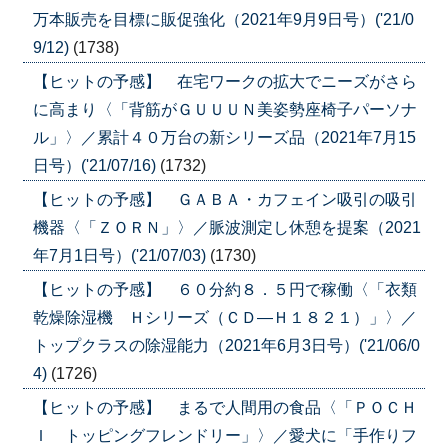
万本販売を目標に販促強化（2021年9月9日号）('21/0
9/12)
(1738)
【ヒットの予感】 在宅ワークの拡大でニーズがさら
に高まり〈「背筋がＧＵＵＵＮ美姿勢座椅子パーソナ
ル」〉／累計４０万台の新シリーズ品（2021年7月15
日号）('21/07/16)
(1732)
【ヒットの予感】 ＧＡＢＡ・カフェイン吸引の吸引
機器〈「ＺＯＲＮ」〉／脈波測定し休憩を提案（2021
年7月1日号）('21/07/03)
(1730)
【ヒットの予感】 ６０分約８．５円で稼働〈「衣類
乾燥除湿機 Ｈシリーズ（ＣＤ―Ｈ１８２１）」〉／
トップクラスの除湿能力（2021年6月3日号）('21/06/0
4)
(1726)
【ヒットの予感】 まるで人間用の食品〈「ＰＯＣＨ
Ｉ トッピングフレンドリー」〉／愛犬に「手作りフ