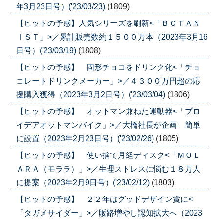
年3月23日号）('23/03/23)
(1809)
【ヒットの予感】人気シリーズを刷新<「ＢＯＴＡＮ
ＩＳＴ」>／累計販売数約１５００万本（2023年3月16
日号）('23/03/19)
(1808)
【ヒットの予感】 固形チョコをドリンク化<「チョ
コレートドリンクメーカー」>／４３００万円超の応
援購入獲得（2023年3月2日号）('23/03/04)
(1806)
【ヒットの予感】 オットマン兼ねた運動器<「プロ
イデアオットマンバイク」>／大橋社長が企画 簡単
に設置（2023年2月23日号）('23/02/26)
(1805)
【ヒットの予感】 使い捨て月経ディスク<「ＭＯＬ
ＡＲＡ（モララ）」>／生理ストレスに悩む１８万人
に提案（2023年2月9日号）('23/02/12)
(1803)
【ヒットの予感】 ２２年はグッドデザイン賞に<
「タガメサイダー」>／販路増やし認知拡大へ（2023