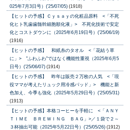
025年7月3日号）('25/07/05)
(1918)
【ヒットの予感】Ｃｙｓａｙの化粧品原料 <「不死
化ヒト乳歯歯髄幹細胞順化液」> 不死化技術で安定
化とコストダウンに（2025年6月19日号）('25/06/19)
(1916)
【ヒットの予感】 和紙糸のタオル <「花結う草
に」> ”ふわふわ”ではなく機能性重視（2025年6月5
日号）('25/06/07)
(1914)
【ヒットの予感】 昨年は販売２万枚の人気 <「現
役ママが考えたリュック用冷感パッド」> 機能と新
色加え、今季も強化（2025年5月29日号）('25/05/31)
(1913)
【ヒットの予感】本格コーヒーを手軽に <「ＡＮＹ
ＴＩＭＥ ＢＲＥＷＩＮＧ ＢＡＧ」>／１袋で２～
３杯抽出可能（2025年5月22日号）('25/05/26)
(1912)