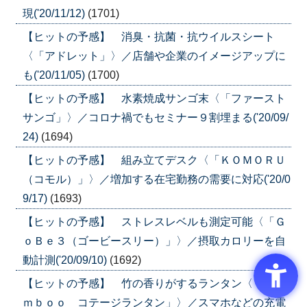
現('20/11/12)
(1701)
【ヒットの予感】 消臭・抗菌・抗ウイルスシート
〈「アドレット」〉／店舗や企業のイメージアップに
も('20/11/05)
(1700)
【ヒットの予感】 水素焼成サンゴ末〈「ファースト
サンゴ」〉／コロナ禍でもセミナー９割埋まる('20/09/
24)
(1694)
【ヒットの予感】 組み立てデスク〈「ＫＯＭＯＲＵ
（コモル）」〉／増加する在宅勤務の需要に対応('20/0
9/17)
(1693)
【ヒットの予感】 ストレスレベルも測定可能〈「Ｇ
ｏＢｅ３（ゴービースリー）」〉／摂取カロリーを自
動計測('20/09/10)
(1692)
【ヒットの予感】 竹の香りがするランタン〈「Ｂａ
ｍｂｏｏ コテージランタン」〉／スマホなどの充電