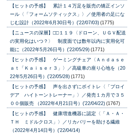
【ヒットの予感】 累計１４万足を販売の矯正インソ
ール〈「フォームソティックス」〉／使用者の足にな
じむ設計（2022年6月30日号）('22/07/03)
(1775)
【ニュースの深層】□□１１９〈ドローン、ＵＧＶ配送
の実用化はいつ？〉 制度面では数年以内に実用化可
能に（2022年5月26日号）('22/05/29)
(1771)
【ヒットの予感】 ゲーミングチェア〈Ａｎｄａｓｅ
ａｔ「Ｋａｉｓｅｒ３」〉／高級車の座り心地を（20
22年5月26日号）('22/05/28)
(1771)
【ヒットの予感】 声を出さずにボイトレ〈「プロイ
デア ハイトーントレーナー」〉／発売１カ月で３５
００個販売 （2022年4月21日号）('22/04/22)
(1767)
【ヒットの予感】 健康増進機器に認定〈「Ａ・Ａ・
ＴＨ ミドルクロス」〉／リカバリーを助ける繊維
（2022年4月14日号）('22/04/14)