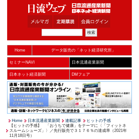
Home
データ販売の「ネット経済研究所」
セミナーNAVI
日本流通産業新聞
日本ネット経済新聞
DMフェア
Home
日本流通産業新聞
連載記事
ヒットの予感
【ヒットの予感】 「おうちで健康」をテーマに〈「フィットネ
スルームシューズ」〉／先行販売で３１７６％の達成率（2021年
11月18日号）