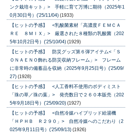
ンク栽培キット」> 手軽に育て万博に期待（2025年1
0月30日号）('25/11/04)
(1933)
【ヒットの予感】 <乳酸菌素材「高濃度ＦＥＭＣＡ
ＲＥ ８ＭＩＸ」> 厳選された８種類の乳酸菌（202
5年10月2日号）('25/10/04)
(1929)
【ヒットの予感】 防災グッズ第６弾アイテム<「Ｓ
ＯＮＡＥＮＯ飾れる防災収納フレーム」> フレーム
に非常時の備蓄品を収納（2025年9月25日号）('25/09/
27)
(1928)
【ヒットの予感】 <人工香料不使用のボディミスト
「珠の草／珠の葉」> 発売数日で２６０本販売（202
5年9月18日号）('25/09/20)
(1927)
【ヒットの予感】 <自然冷媒ハイブリッド給湯機
「ＨＰＨＢ Ｒ２９０」> 自然冷媒へのこだわり（2
025年9月11日号）('25/09/13)
(1926)