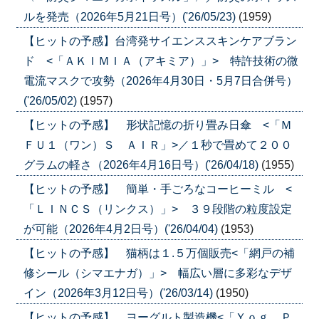
ルを発売（2026年5月21日号）('26/05/23)
(1959)
【ヒットの予感】台湾発サイエンススキンケアブラン
ド <「ＡＫＩＭＩＡ（アキミア）」> 特許技術の微
電流マスクで攻勢（2026年4月30日・5月7日合併号）
('26/05/02)
(1957)
【ヒットの予感】 形状記憶の折り畳み日傘 <「Ｍ
ＦＵ１（ワン）Ｓ ＡＩＲ」>／１秒で畳めて２００
グラムの軽さ（2026年4月16日号）('26/04/18)
(1955)
【ヒットの予感】 簡単・手ごろなコーヒーミル <
「ＬＩＮＣＳ（リンクス）」> ３９段階の粒度設定
が可能（2026年4月2日号）('26/04/04)
(1953)
【ヒットの予感】 猫柄は１.５万個販売<「網戸の補
修シール（シマエナガ）」> 幅広い層に多彩なデザ
イン（2026年3月12日号）('26/03/14)
(1950)
【ヒットの予感】 ヨーグルト製造機<「Ｙｏｇ Ｐ