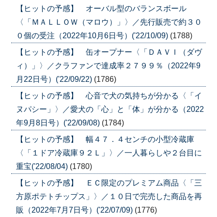
【ヒットの予感】 オーバル型のバランスボール
〈「ＭＡＬＬＯＷ（マロウ）」〉／先行販売で約３０
０個の受注（2022年10月6日号）('22/10/09)
(1788)
【ヒットの予感】 缶オープナー〈「ＤＡＶＩ（ダヴ
ィ）」〉／クラファンで達成率２７９９％（2022年9
月22日号）('22/09/22)
(1786)
【ヒットの予感】 心音で犬の気持ちが分かる〈「イ
ヌパシー」〉／愛犬の「心」と「体」が分かる（2022
年9月8日号）('22/09/08)
(1784)
【ヒットの予感】 幅４７．４センチの小型冷蔵庫
〈「１ドア冷蔵庫９２Ｌ」〉／一人暮らしや２台目に
重宝('22/08/04)
(1780)
【ヒットの予感】 ＥＣ限定のプレミアム商品〈「三
方原ポテトチップス」〉／１０日で完売した商品を再
販（2022年7月7日号）('22/07/09)
(1776)