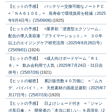
【ヒットの予感】 バッテリー交換可能なノートＰＣ
<「ＮＡ６１０Ｅ」> 長寿命で環境負荷を軽減（2025
年9月4日号）('25/09/06)
(1925)
【ヒットの予感】 <業界初「浸透型エクソソーム」
配合の導入美容液「プライマーショット」> ３０年
以上のエイジングケア研究活用（2025年8月28日号）
('25/09/01)
(1924)
【ヒットの予感】 <成人向けボードゲーム「Ｒ１
８」> 飲み会利用で人気（2025年7月24日・31日合
併号）('25/07/26)
(1921)
【ヒットの秘密】 累計販売数４０万個に <「ムカ
デ、バイバイ！」> 天然素材の国産忌避剤（2025年7
月17日号）('25/07/19)
(1920)
【ヒットの予感】 日よけシェード付き <「ジャン
ボ長日傘」> 開発者の「本当に欲しい」を具現化（2