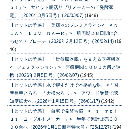
ｏｔ」> 大ヒット腸活サプリメーカーの「発酵家
電」（2026年3月5日号）('26/03/07)
(1949)
【ヒットの予感】 美顔器のプレミアライン<「ＡＮ
ＬＡＮ ＬＵＭＩＮＡ―Ｒ」> 肌周期２８日間に合
わせてアプローチ（2026年2月12日号）('26/02/14)
(19
46)
【ヒットの予感】 「骨盤臓器脱」を支える医療機器
<「フェミクッション」> 医療機関１０００カ所と連
携（2026年2月5日号）('26/02/07)
(1945)
【ヒットの予感】水で戻すだけで本格的な味 <「国
産長芋とろろ」「大根おろし」> アワード受賞で認
知度拡大へ（2026年1月15日号）('26/01/17)
(1942)
【ヒットの予感】 自宅で発酵習慣 <「ｓｉｍｐｌ
ｕｓ ヨーグルトメーカー」> 半年で累計販売３０
００台へ（2026年1月1日新年特大号）('25/12/27)
(194