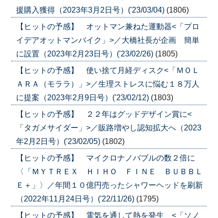
援購入獲得（2023年3月2日号）('23/03/04)
(1806)
【ヒットの予感】 オットマン兼ねた運動器<「プロ
イデアオットマンバイク」>／大橋社長が企画 簡単
に設置（2023年2月23日号）('23/02/26)
(1805)
【ヒットの予感】 使い捨て月経ディスク<「ＭＯＬ
ＡＲＡ（モララ）」>／生理ストレスに悩む１８万人
に提案（2023年2月9日号）('23/02/12)
(1803)
【ヒットの予感】 ２２年はグッドデザイン賞に<
「タガメサイダー」>／販路増やし認知拡大へ（2023
年2月2日号）('23/02/05)
(1802)
【ヒットの予感】 マイクロナノバブルの数２倍に
〈「ＭＹＴＲＥＸ ＨＩＨＯ ＦＩＮＥ ＢＵＢＢＬ
Ｅ＋」〉／年間１０億円売ったシャワーヘッドを刷新
（2022年11月24日号）('22/11/26)
(1795)
【ヒットの予感】 電気を通して熱を発生 <「ソノ