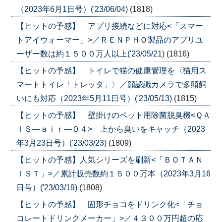
（2023年6月1日号）('23/06/04)
(1818)
【ヒットの予感】 アプリ接続などに対応<「スマー
トアイウォーマー」>／ＲＥＮＰＨＯ製品のアプリユ
ーザー数は約１５００万人以上('23/05/21)
(1816)
【ヒットの予感】 トイレで猫の健康管理を〈猫用ス
マートトイレ「トレッタ」〉／顔認識カメラで多頭飼
いにも対応（2023年5月11日号）('23/05/13)
(1815)
【ヒットの予感】 壁掛けのペット用除菌脱臭機<ＱＡ
ＩＳ―ａｉｒ―０４> 上から臭いをキャッチ（2023
年3月23日号）('23/03/23)
(1809)
【ヒットの予感】人気シリーズを刷新<「ＢＯＴＡＮ
ＩＳＴ」>／累計販売数約１５００万本（2023年3月16
日号）('23/03/19)
(1808)
【ヒットの予感】 固形チョコをドリンク化<「チョ
コレートドリンクメーカー」>／４３００万円超の応