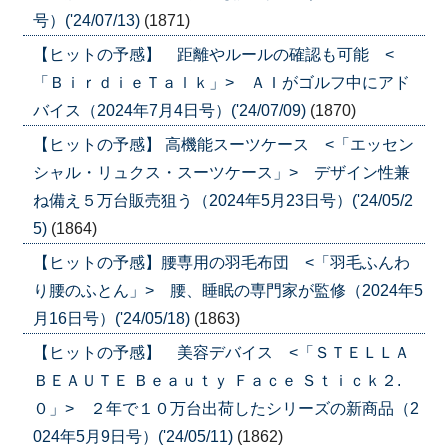
号）('24/07/13)
(1871)
【ヒットの予感】 距離やルールの確認も可能 <
「ＢｉｒｄｉｅＴａｌｋ」> ＡＩがゴルフ中にアド
バイス（2024年7月4日号）('24/07/09)
(1870)
【ヒットの予感】 高機能スーツケース <「エッセン
シャル・リュクス・スーツケース」> デザイン性兼
ね備え５万台販売狙う（2024年5月23日号）('24/05/2
5)
(1864)
【ヒットの予感】腰専用の羽毛布団 <「羽毛ふんわ
り腰のふとん」> 腰、睡眠の専門家が監修（2024年5
月16日号）('24/05/18)
(1863)
【ヒットの予感】 美容デバイス <「ＳＴＥＬＬＡ
ＢＥＡＵＴＥ Ｂｅａｕｔｙ Ｆａｃｅ Ｓｔｉｃｋ２.
０」> ２年で１０万台出荷したシリーズの新商品（2
024年5月9日号）('24/05/11)
(1862)