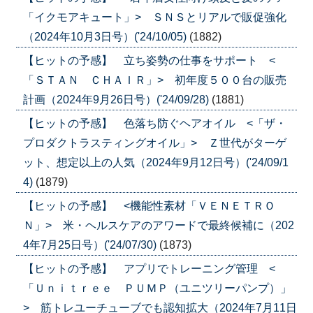
「イクモアキュート」> ＳＮＳとリアルで販促強化
（2024年10月3日号）('24/10/05)
(1882)
【ヒットの予感】 立ち姿勢の仕事をサポート <
「ＳＴＡＮ ＣＨＡＩＲ」> 初年度５００台の販売
計画（2024年9月26日号）('24/09/28)
(1881)
【ヒットの予感】 色落ち防ぐヘアオイル <「ザ・
プロダクトラスティングオイル」> Ｚ世代がターゲ
ット、想定以上の人気（2024年9月12日号）('24/09/1
4)
(1879)
【ヒットの予感】 <機能性素材「ＶＥＮＥＴＲＯ
Ｎ」> 米・ヘルスケアのアワードで最終候補に（202
4年7月25日号）('24/07/30)
(1873)
【ヒットの予感】 アプリでトレーニング管理 <
「Ｕｎｉｔｒｅｅ ＰＵＭＰ（ユニツリーパンプ）」
> 筋トレユーチューブでも認知拡大（2024年7月11日