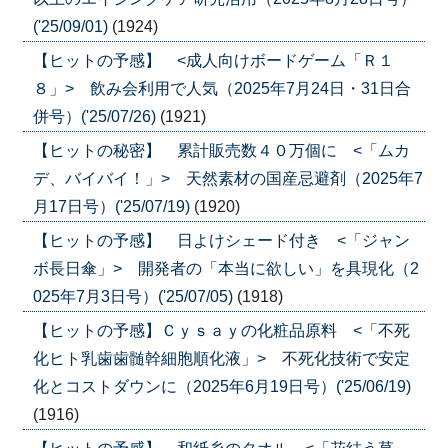
('25/09/01)
(1924)
【ヒットの予感】 <成人向けボードゲーム「Ｒ１
８」> 飲み会利用で人気（2025年7月24日・31日合
併号）('25/07/26)
(1921)
【ヒットの秘密】 累計販売数４０万個に <「ムカ
デ、バイバイ！」> 天然素材の国産忌避剤（2025年7
月17日号）('25/07/19)
(1920)
【ヒットの予感】 日よけシェード付き <「ジャン
ボ長日傘」> 開発者の「本当に欲しい」を具現化（2
025年7月3日号）('25/07/05)
(1918)
【ヒットの予感】Ｃｙｓａｙの化粧品原料 <「不死
化ヒト乳歯歯髄幹細胞順化液」> 不死化技術で安定
化とコストダウンに（2025年6月19日号）('25/06/19)
(1916)