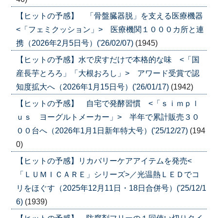
【ヒットの予感】 「骨盤臓器脱」を支える医療機器
<「フェミクッション」> 医療機関１０００カ所と連
携（2026年2月5日号）('26/02/07)
(1945)
【ヒットの予感】水で戻すだけで本格的な味 <「国
産長芋とろろ」「大根おろし」> アワード受賞で認
知度拡大へ（2026年1月15日号）('26/01/17)
(1942)
【ヒットの予感】 自宅で発酵習慣 <「ｓｉｍｐｌ
ｕｓ ヨーグルトメーカー」> 半年で累計販売３０
００台へ（2026年1月1日新年特大号）('25/12/27)
(194
0)
【ヒットの予感】リカバリーケアアイテムを発売<
「ＬＵＭＩＣＡＲＥ」シリーズ>／光温熱ＬＥＤでコ
リをほぐす（2025年12月11日・18日合併号）('25/12/1
6)
(1939)