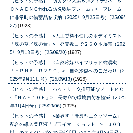
【ヒットの予感】 防災グッズ第６弾アイテム<「Ｓ
ＯＮＡＥＮＯ飾れる防災収納フレーム」> フレーム
に非常時の備蓄品を収納（2025年9月25日号）('25/09/
27)
(1928)
【ヒットの予感】 <人工香料不使用のボディミスト
「珠の草／珠の葉」> 発売数日で２６０本販売（202
5年9月18日号）('25/09/20)
(1927)
【ヒットの予感】 <自然冷媒ハイブリッド給湯機
「ＨＰＨＢ Ｒ２９０」> 自然冷媒へのこだわり（2
025年9月11日号）('25/09/13)
(1926)
【ヒットの予感】 バッテリー交換可能なノートＰＣ
<「ＮＡ６１０Ｅ」> 長寿命で環境負荷を軽減（2025
年9月4日号）('25/09/06)
(1925)
【ヒットの予感】 <業界初「浸透型エクソソーム」
配合の導入美容液「プライマーショット」> ３０年
以上のエイジングケア研究活用（2025年8月28日号）