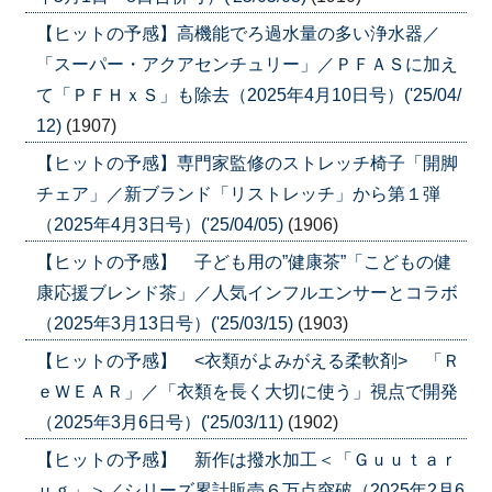
【ヒットの予感】高機能でろ過水量の多い浄水器／
「スーパー・アクアセンチュリー」／ＰＦＡＳに加え
て「ＰＦＨｘＳ」も除去（2025年4月10日号）('25/04/
12)
(1907)
【ヒットの予感】専門家監修のストレッチ椅子「開脚
チェア」／新ブランド「リストレッチ」から第１弾
（2025年4月3日号）('25/04/05)
(1906)
【ヒットの予感】 子ども用の”健康茶”「こどもの健
康応援ブレンド茶」／人気インフルエンサーとコラボ
（2025年3月13日号）('25/03/15)
(1903)
【ヒットの予感】 <衣類がよみがえる柔軟剤> 「Ｒ
ｅＷＥＡＲ」／「衣類を長く大切に使う」視点で開発
（2025年3月6日号）('25/03/11)
(1902)
【ヒットの予感】 新作は撥水加工＜「Ｇｕｕｔａｒ
ｕｇ」＞／シリーズ累計販売６万点突破（2025年2月6