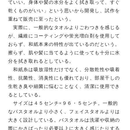
ていい。身体や髪の水分をよく拭き取って、すぐ
乾くものがいい」という思いから開発し、試作を
重ねて販売に至ったという。
実際に、一般的なタオルよりごわつきを感じる
が、繊維にコーティングや蛍光増白剤を使用して
おらず、和紙本来の特性が出ているのだという。
擦らず、肌や髪に当てるように使っても十分に水
分を拭き取れるとしている。
和紙糸は吸放湿性だけでなく、分散乾性や吸着
性、抗菌性、消臭性にも優れており、部屋干しの
生乾き臭や細菌に悩むことなく、清潔に使用でき
るとしている。
サイズは４５センチ×９６・５センチ。一般的
なバスタオルより小さく、フェイスタオルよりは
大きく設計している。バスタオルは洗濯や収納の
際にかさばったり必要以上に大きく感じたりする