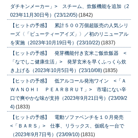
ダチキンメーカー」> スチーム、炊飯機能を追加（2
023年11月30日号）('23/12/05)
(1842)
【ヒットの予感】 累計５００万個超販売の人気シリ
ーズ〈「ビューティーアイズ」〉／初のリニューアル
を実施（2023年10月19日号）('23/10/22)
(1837)
【ヒットの予感】 発芽機能付き玄米ご飯炊飯器 <
「なでしこ健康生活」> 発芽玄米を早くふっくら炊
き上げる（2023年10月5日号）('23/10/08)
(1835)
【ヒットの予感】 低アルコール発泡ワイン <「Ａ
ＷＡＮＯＨＩ ＰＥＡＲＢＲＵＴ」> 市場にない辛
口で爽やかな味が支持（2023年9月21日号）('23/09/2
4)
(1833)
【ヒットの予感】 電動ソファベンチを１０月発売
<「ＢＡＲＳ」> 仕事、リラックス、仮眠を一台で
（2023年9月7日号）('23/09/10)
(1831)