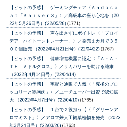
【ヒットの予感】 ゲーミングチェア〈Ａｎｄａｓｅ
ａｔ「Ｋａｉｓｅｒ３」〉／高級車の座り心地を（20
22年5月26日号）('22/05/28)
(1771)
【ヒットの予感】 声を出さずにボイトレ〈「プロイ
デア ハイトーントレーナー」〉／発売１カ月で３５
００個販売 （2022年4月21日号）('22/04/22)
(1767)
【ヒットの予感】 健康増進機器に認定〈「Ａ・Ａ・
ＴＨ ミドルクロス」〉／リカバリーを助ける繊維
（2022年4月14日号）('22/04/14)
【ヒットの予感】 宅配と通販で人気〈「究極のブロ
ッコリーと鶏胸肉」〉／ユーチューバー出資で認知拡
大 （2022年4月7日号）('22/04/10)
(1765)
【ヒットの予感】 １台で２役担う【〈「グリーンア
ロマミスト」〉／アロマ兼人工観葉植物を発売 （2022
年3月24日号）('22/03/26)
(1763)