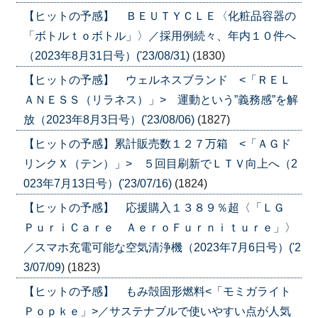
【ヒットの予感】 ＢＥＵＴＹＣＬＥ〈化粧品容器の
「ボトルｔｏボトル」〉／採用例続々、年内１０件へ
（2023年8月31日号）('23/08/31)
(1830)
【ヒットの予感】 ウェルネスブランド <「ＲＥＬ
ＡＮＥＳＳ（リラネス）」> 運動という”義務感”を解
放（2023年8月3日号）('23/08/06)
(1827)
【ヒットの予感】累計販売数１２７万箱 <「ＡＧド
リンクＸ（テン）」> ５回目刷新でＬＴＶ向上へ（2
023年7月13日号）('23/07/16)
(1824)
【ヒットの予感】 応援購入１３８９％超〈「ＬＧ
ＰｕｒｉＣａｒｅ ＡｅｒｏＦｕｒｎｉｔｕｒｅ」〉
／スマホ充電可能な空気清浄機（2023年7月6日号）('2
3/07/09)
(1823)
【ヒットの予感】 もみ殻固形燃料<「モミガライト
Ｐｏｐｋｅ」>／サステナブルで使いやすい点が人気