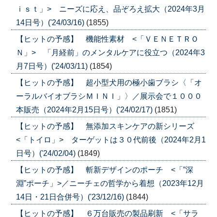
ｉｓｔ」> ニーズに応え、品ぞろえ拡大（2024年3月
14日号）('24/03/16)
(1855)
【ヒットの予感】 機能性素材 <「ＶＥＮＥＴＲＯ
Ｎ」> 「月経前」のメンタルケアに役立つ（2024年3
月7日号）('24/03/11)
(1854)
【ヒットの予感】 超小型犬用の極小歯ブラシ〈「オ
ーラルバイオブラシＭＩＮＩ」〉／展示会で１０００
本販売（2024年2月15日号）('24/02/17)
(1851)
【ヒットの予感】 無添加スキンケアの新シリーズ
<「トイロ」> ターゲットは３０代前後（2024年2月1
日号）('24/02/04)
(1849)
【ヒットの予感】 斬新デザインのポーチ <「”深
淵”ポーチ」>／ニーチェの哲学から着想（2023年12月
14日・21日合併号）('23/12/16)
(1844)
【ヒットの予感】 ６万台販売の製品刷新 <「サラ