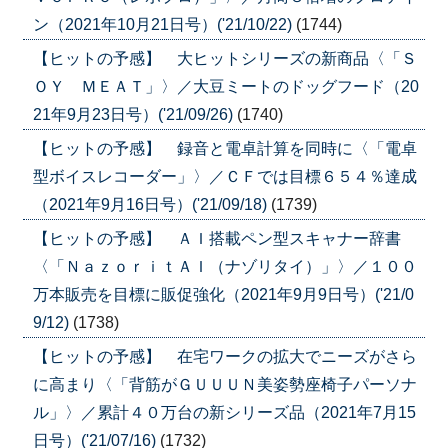
ン（2021年10月21日号）('21/10/22)
(1744)
【ヒットの予感】 大ヒットシリーズの新商品〈「Ｓ
ＯＹ ＭＥＡＴ」〉／大豆ミートのドッグフード（20
21年9月23日号）('21/09/26)
(1740)
【ヒットの予感】 録音と電卓計算を同時に〈「電卓
型ボイスレコーダー」〉／ＣＦでは目標６５４％達成
（2021年9月16日号）('21/09/18)
(1739)
【ヒットの予感】 ＡＩ搭載ペン型スキャナー辞書
〈「ＮａｚｏｒｉｔＡＩ（ナゾリタイ）」〉／１００
万本販売を目標に販促強化（2021年9月9日号）('21/0
9/12)
(1738)
【ヒットの予感】 在宅ワークの拡大でニーズがさら
に高まり〈「背筋がＧＵＵＵＮ美姿勢座椅子パーソナ
ル」〉／累計４０万台の新シリーズ品（2021年7月15
日号）('21/07/16)
(1732)