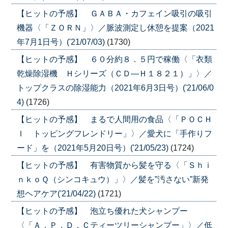
【ヒットの予感】 ＧＡＢＡ・カフェイン吸引の吸引
機器〈「ＺＯＲＮ」〉／脈波測定し休憩を提案（2021
年7月1日号）('21/07/03)
(1730)
【ヒットの予感】 ６０分約８．５円で稼働〈「衣類
乾燥除湿機 Ｈシリーズ（ＣＤ―Ｈ１８２１）」〉／
トップクラスの除湿能力（2021年6月3日号）('21/06/0
4)
(1726)
【ヒットの予感】 まるで人間用の食品〈「ＰＯＣＨ
Ｉ トッピングフレンドリー」〉／愛犬に「手作りフ
ード」を（2021年5月20日号）('21/05/23)
(1724)
【ヒットの予感】 有害物質から髪を守る〈「Ｓｈｉ
ｎｋｏＱ（シンコキュウ）」〉／髪を”汚さない”新発
想ヘアケア('21/04/22)
(1721)
【ヒットの予感】 泡立ち優れた犬シャンプー
〈「Ａ．Ｐ．Ｄ．Ｃティーツリーシャンプー」〉／低