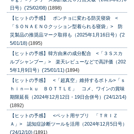
日号）('25/02/08)
(1898)
【ヒットの予感】 ポンチョに変わる防災寝袋 <
「ＳＯＮＡＥＮＯクッション型着られる寝袋」> 防
災製品の推奨品マーク取得も（2025年1月16日号）('2
5/01/18)
(1895)
【ヒットの予感】韓方由来の成分配合 <「３Ｓスカ
ルプシャンプー」> 楽天レビューなどで高評価（202
5年1月9日号）('25/01/11)
(1894)
【ヒットの予感】 <「超真空」維持するボトル>「ｓ
ｈｉｎ―ｋｕ ＢＯＴＴＬＥ」 コメ、ワインの賞味
期限延長（2024年12月12日・19日合併号）('24/12/14)
(1892)
【ヒットの予感】 <ペット用サプリ 「ＴＲＩＺ
Ａ」> 認知症診断ツールを活用（2024年12月5日号）
('24/12/10)
(1891)