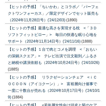
【ヒットの予感】「ちいかわ」とコラボ／「パーフェ
クトワンフォーカス」／限定デザインでセット販売も
（2024年11月28日号）('24/12/03)
(1890)
【ヒットの予感】最適な高さを実現する枕 <「３Ｄ
ソフトフィットピロー」> 毎日の快適な眠り心地を
サポート（2024年11月14日号）('24/11/16)
(1888)
【ヒットの予感】１台で肉とコメを調理 <「おもい
の深鍋スクエア」> テレビ出演で注文殺到／ふるさ
と納税や講演依頼も（2024年10月24日号）('24/10/26)
(1885)
【ヒットの予感】 リラクゼーションチェア <ｉＣ
ＯＣＯＯＮ（アイコクーン）」> 富裕層向け催事で
一度に十数台が売れる（2024年10月17日号）('24/10/1
9)
(1884)
【ヒットの予感】 <若年層女性向け頭皮と髪のケア