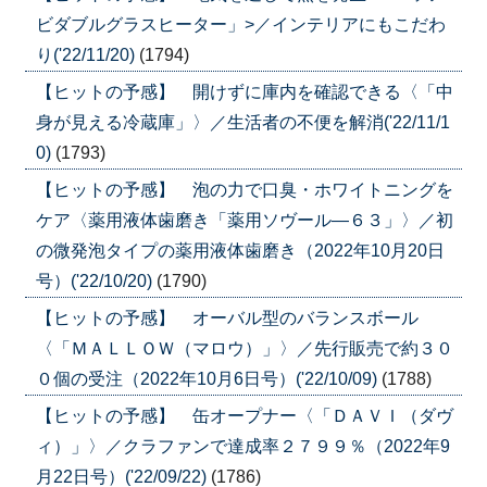
ビダブルグラスヒーター」>／インテリアにもこだわ
り('22/11/20)
(1794)
【ヒットの予感】 開けずに庫内を確認できる〈「中
身が見える冷蔵庫」〉／生活者の不便を解消('22/11/1
0)
(1793)
【ヒットの予感】 泡の力で口臭・ホワイトニングを
ケア〈薬用液体歯磨き「薬用ソヴール―６３」〉／初
の微発泡タイプの薬用液体歯磨き（2022年10月20日
号）('22/10/20)
(1790)
【ヒットの予感】 オーバル型のバランスボール
〈「ＭＡＬＬＯＷ（マロウ）」〉／先行販売で約３０
０個の受注（2022年10月6日号）('22/10/09)
(1788)
【ヒットの予感】 缶オープナー〈「ＤＡＶＩ（ダヴ
ィ）」〉／クラファンで達成率２７９９％（2022年9
月22日号）('22/09/22)
(1786)