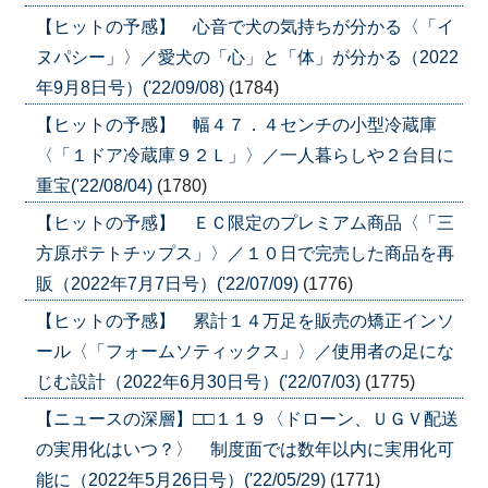
【ヒットの予感】 心音で犬の気持ちが分かる〈「イ
ヌパシー」〉／愛犬の「心」と「体」が分かる（2022
年9月8日号）('22/09/08)
(1784)
【ヒットの予感】 幅４７．４センチの小型冷蔵庫
〈「１ドア冷蔵庫９２Ｌ」〉／一人暮らしや２台目に
重宝('22/08/04)
(1780)
【ヒットの予感】 ＥＣ限定のプレミアム商品〈「三
方原ポテトチップス」〉／１０日で完売した商品を再
販（2022年7月7日号）('22/07/09)
(1776)
【ヒットの予感】 累計１４万足を販売の矯正インソ
ール〈「フォームソティックス」〉／使用者の足にな
じむ設計（2022年6月30日号）('22/07/03)
(1775)
【ニュースの深層】□□１１９〈ドローン、ＵＧＶ配送
の実用化はいつ？〉 制度面では数年以内に実用化可
能に（2022年5月26日号）('22/05/29)
(1771)