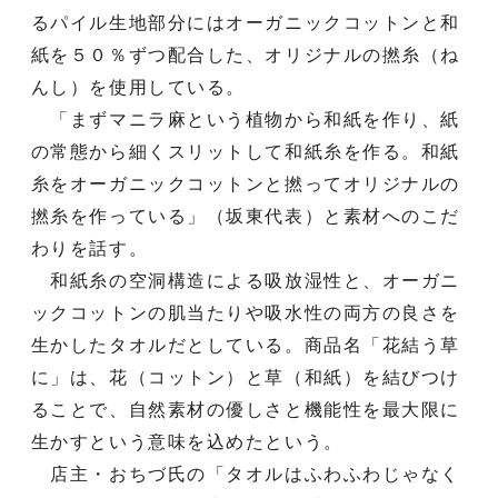
るパイル生地部分にはオーガニックコットンと和
紙を５０％ずつ配合した、オリジナルの撚糸（ね
んし）を使用している。
「まずマニラ麻という植物から和紙を作り、紙
の常態から細くスリットして和紙糸を作る。和紙
糸をオーガニックコットンと撚ってオリジナルの
撚糸を作っている」（坂東代表）と素材へのこだ
わりを話す。
和紙糸の空洞構造による吸放湿性と、オーガニ
ックコットンの肌当たりや吸水性の両方の良さを
生かしたタオルだとしている。商品名「花結う草
に」は、花（コットン）と草（和紙）を結びつけ
ることで、自然素材の優しさと機能性を最大限に
生かすという意味を込めたという。
店主・おちづ氏の「タオルはふわふわじゃなく