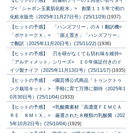
【ヒットの予感】 防腐剤フリーの１回使い切りタイ
プ<「シャボン玉素肌化粧水」> 創業１１５年で初の
化粧水販売（2025年11月27日号）('25/11/29)
(1937)
【ヒットの予感】 「ハンズフリー」のＡＩ翻訳機<
「ポケトークＸ」> 「据え置き」「ハンズフリー」
で翻訳（2025年11月20日号）('25/11/22)
(1936)
【ヒットの予感】 刃を研がなくても切れ味を維持<
「アルティメット」シリーズ> １０年保証付きのド
イツ製ナイフ（2025年11月13日号）('25/11/17)
(1935)
【ヒットの予感】 <園芸博公式商品「トゥンクトゥ
ンク栽培キット」> 手軽に育て万博に期待（2025年1
0月30日号）('25/11/04)
(1933)
【ヒットの予感】 <乳酸菌素材「高濃度ＦＥＭＣＡ
ＲＥ ８ＭＩＸ」> 厳選された８種類の乳酸菌（202
5年10月2日号）('25/10/04)
(1929)