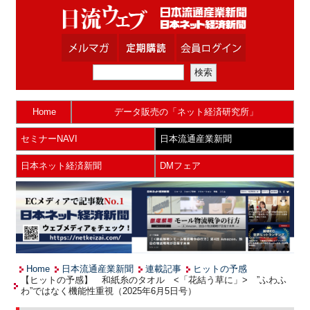
Home
データ販売の「ネット経済研究所」
セミナーNAVI
日本流通産業新聞
日本ネット経済新聞
DMフェア
Home
日本流通産業新聞
連載記事
ヒットの予感
【ヒットの予感】 和紙糸のタオル <「花結う草に」> ”ふわふ
わ”ではなく機能性重視（2025年6月5日号）