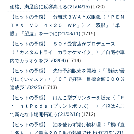
価格、満足度に反響高まる('21/04/15)
(1720)
【ヒットの予感】 分離式３ＷＡＹ双眼鏡〈「ＰＥＮ
ＴＡＸ ＶＤ ４ｘ２０ ＷＰ」〉／「双眼」「単
眼」「望遠」を一つに('21/03/11)
(1715)
【ヒットの予感】 ＳＯＹ受賞店がプロデュース
〈「カスタムトライ カラオケマイク」〉／自宅や車
内でカラオケを('21/03/04)
(1714)
【ヒットの予感】 先行予約販売を開始〈「眼鏡が曇
りにくいマスク」〉／ＣＦで好評 目標金額６００％
達成('21/02/25)
(1713)
【ヒットの予感】 はんこ型プリンターを販売〈「Ｐ
ｒｉｎｔＰｏｄｓ（プリントポッズ）」〉／脱はんこ
で新たな市場開拓狙う('21/02/18)
(1712)
【ヒットの予感】 油を使わず揚げ物料理〈「揚げ直
し名人」〉／最高２００度の熱風で仕上げ('21/01/21)