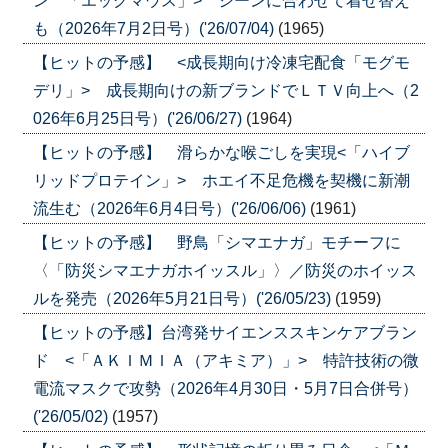
ン 「エッグマウス」> シーンに合わせて着せ替え
も（2026年7月2日号）('26/07/04)
(1965)
【ヒットの予感】 <成長期向け冷凍宅配食「モグモ
デリ」> 成長期向けの新ブランドでＬＴＶ向上へ（2
026年6月25日号）('26/06/27)
(1964)
【ヒットの予感】 滑らかな喉ごしを実現<「ハイブ
リッドプロテイン」> ホエイ不足危機を契機に新潮
流生む（2026年6月4日号）('26/06/06)
(1961)
【ヒットの予感】 野鳥「シマエナガ」モチーフに
〈「防災シマエナガホイッスル」〉／防災のホイッス
ルを発売（2026年5月21日号）('26/05/23)
(1959)
【ヒットの予感】台湾発サイエンススキンケアブラン
ド <「ＡＫＩＭＩＡ（アキミア）」> 特許技術の微
電流マスクで攻勢（2026年4月30日・5月7日合併号）
('26/05/02)
(1957)