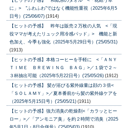
【ヒットの予感】 和紙糸のタオル <「花結う草
に」> ”ふわふわ”ではなく機能性重視（2025年6月5
日号）('25/06/07)
(1914)
【ヒットの予感】 昨年は販売２万枚の人気 <「現
役ママが考えたリュック用冷感パッド」> 機能と新
色加え、今季も強化（2025年5月29日号）('25/05/31)
(1913)
【ヒットの予感】本格コーヒーを手軽に <「ＡＮＹ
ＴＩＭＥ ＢＲＥＷＩＮＧ ＢＡＧ」>／１袋で２～
３杯抽出可能（2025年5月22日号）('25/05/26)
(1912)
【ヒットの予感】 髪が浴びる紫外線量は顔の３倍<
「ＳＯＬＡＭＹ」>／夏本番前から髪の紫外線ケアを
（2025年5月15日号）('25/05/21)
(1911)
【ヒットの予感】強力消臭の乾燥剤<「カラッとヒー
ロー」>／「アンモニア臭」を約２時間で消臭（2025
年5月1日・8日合併号）('25/05/03)
(1910)