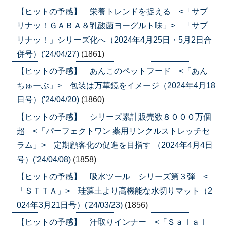
【ヒットの予感】 栄養トレンドを捉える <「サプ
リナッ！ＧＡＢＡ＆乳酸菌ヨーグルト味」> 「サプ
リナッ！」シリーズ化へ（2024年4月25日・5月2日合
併号）('24/04/27)
(1861)
【ヒットの予感】 あんこのペットフード <「あん
ちゅーぶ」> 包装は万華鏡をイメージ（2024年4月18
日号）('24/04/20)
(1860)
【ヒットの予感】 シリーズ累計販売数８０００万個
超 <「パーフェクトワン 薬用リンクルストレッチセ
ラム」> 定期顧客化の促進を目指す （2024年4月4日
号）('24/04/08)
(1858)
【ヒットの予感】 吸水ツール シリーズ第３弾 <
「ＳＴＴＡ」> 珪藻土より高機能な水切りマット（2
024年3月21日号）('24/03/23)
(1856)
【ヒットの予感】 汗取りインナー <「Ｓａｌａｌ