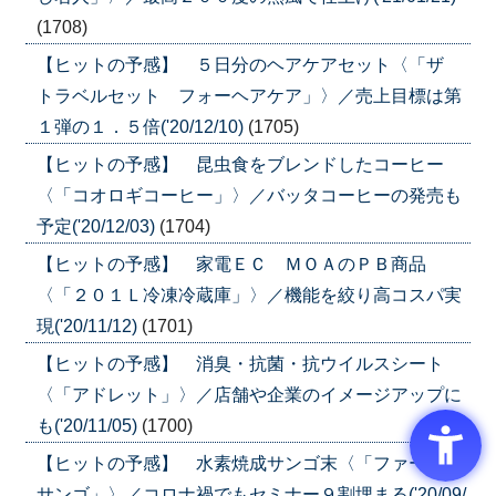
(1708)
【ヒットの予感】 ５日分のヘアケアセット〈「ザ
トラベルセット フォーヘアケア」〉／売上目標は第
１弾の１．５倍('20/12/10)
(1705)
【ヒットの予感】 昆虫食をブレンドしたコーヒー
〈「コオロギコーヒー」〉／バッタコーヒーの発売も
予定('20/12/03)
(1704)
【ヒットの予感】 家電ＥＣ ＭＯＡのＰＢ商品
〈「２０１Ｌ冷凍冷蔵庫」〉／機能を絞り高コスパ実
現('20/11/12)
(1701)
【ヒットの予感】 消臭・抗菌・抗ウイルスシート
〈「アドレット」〉／店舗や企業のイメージアップに
も('20/11/05)
(1700)
【ヒットの予感】 水素焼成サンゴ末〈「ファースト
サンゴ」〉／コロナ禍でもセミナー９割埋まる('20/09/