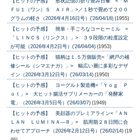
【ヒットの予感】 形状記憶の折り畳み日傘 <「Ｍ
ＦＵ１（ワン）Ｓ ＡＩＲ」>／１秒で畳めて２００
グラムの軽さ（2026年4月16日号）('26/04/18)
(1955)
【ヒットの予感】 簡単・手ごろなコーヒーミル <
「ＬＩＮＣＳ（リンクス）」> ３９段階の粒度設定
が可能（2026年4月2日号）('26/04/04)
(1953)
【ヒットの予感】 猫柄は１.５万個販売<「網戸の補
修シール（シマエナガ）」> 幅広い層に多彩なデザ
イン（2026年3月12日号）('26/03/14)
(1950)
【ヒットの予感】 ヨーグルト製造機<「Ｙｏｇ Ｐ
ｏｔ」> 大ヒット腸活サプリメーカーの「発酵家
電」（2026年3月5日号）('26/03/07)
(1949)
【ヒットの予感】 美顔器のプレミアライン<「ＡＮ
ＬＡＮ ＬＵＭＩＮＡ―Ｒ」> 肌周期２８日間に合
わせてアプローチ（2026年2月12日号）('26/02/14)
(19
46)