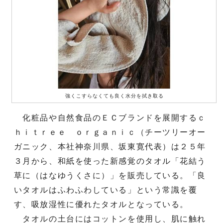
強くこすらなくても良く水分を拭き取る
化粧品や自然食品のＥＣブランドを展開するｃ
ｈｉｔｒｅｅ ｏｒｇａｎｉｃ（チーツリーオー
ガニック、本社神奈川県、坂東寛代表）は２５年
３月から、和紙を使った新感覚のタオル「花結う
草に（はなゆうくさに）」を販売している。「良
いタオルはふわふわしている」という常識を覆
す、吸放湿性に優れたタオルとなっている。
タオルの土台にはコットンを使用し、肌に触れ