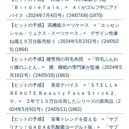
「ＢｉｒｄｉｅＴａｌｋ」> ＡＩがゴルフ中にアド
バイス（2024年7月4日号）('24/07/09)
(1870)
【ヒットの予感】 高機能スーツケース <「エッセン
シャル・リュクス・スーツケース」> デザイン性兼
ね備え５万台販売狙う（2024年5月23日号）('24/05/2
5)
(1864)
【ヒットの予感】腰専用の羽毛布団 <「羽毛ふんわ
り腰のふとん」> 腰、睡眠の専門家が監修（2024年5
月16日号）('24/05/18)
(1863)
【ヒットの予感】 美容デバイス <「ＳＴＥＬＬＡ
ＢＥＡＵＴＥ Ｂｅａｕｔｙ Ｆａｃｅ Ｓｔｉｃｋ２.
０」> ２年で１０万台出荷したシリーズの新商品（2
024年5月9日号）('24/05/11)
(1862)
【ヒットの予感】 栄養トレンドを捉える <「サプ
リナッ！ＧＡＢＡ＆乳酸菌ヨーグルト味」> 「サプ