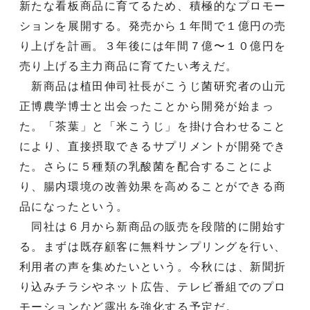
新たな看板商品に育てるため、積極的なプロモー
ションを展開する。発売から１年間で１億円の売
り上げを計画。３年後には年間７億〜１０億円を
売り上げる主力商品に育てたい考えだ。
新商品は植田伸司社長がこうじ菌研究者の山元
正博農学博士と出会ったことから開発が始まっ
た。「茶葉」と「米こうじ」を掛け合わせること
により、直接摂取できるサプリメントが開発でき
た。さらに５種類の乳酸菌を配合することによ
り、腸内環境の改善効果を高めることができる商
品になったという。
同社は６月から新商品の販売を段階的に開始す
る。まずは既存顧客に無料サンプリングを行い、
利用者の声を集めたいという。今秋には、新聞折
り込みチラシやネット広告、テレビ番組でのプロ
モーションなど露出を強化する予定だ。