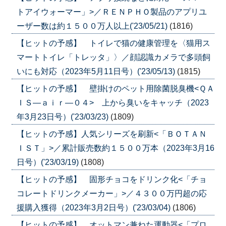
トアイウォーマー」>／ＲＥＮＰＨＯ製品のアプリユ
ーザー数は約１５００万人以上('23/05/21)
(1816)
【ヒットの予感】 トイレで猫の健康管理を〈猫用ス
マートトイレ「トレッタ」〉／顔認識カメラで多頭飼
いにも対応（2023年5月11日号）('23/05/13)
(1815)
【ヒットの予感】 壁掛けのペット用除菌脱臭機<ＱＡ
ＩＳ―ａｉｒ―０４> 上から臭いをキャッチ（2023
年3月23日号）('23/03/23)
(1809)
【ヒットの予感】人気シリーズを刷新<「ＢＯＴＡＮ
ＩＳＴ」>／累計販売数約１５００万本（2023年3月16
日号）('23/03/19)
(1808)
【ヒットの予感】 固形チョコをドリンク化<「チョ
コレートドリンクメーカー」>／４３００万円超の応
援購入獲得（2023年3月2日号）('23/03/04)
(1806)
【ヒットの予感】 オットマン兼ねた運動器<「プロ