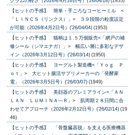
グラムの軽さ（2026年4月16日号）('26/04/18)
(1955)
【ヒットの予感】 簡単・手ごろなコーヒーミル <
「ＬＩＮＣＳ（リンクス）」> ３９段階の粒度設定
が可能（2026年4月2日号）('26/04/04)
(1953)
【ヒットの予感】 猫柄は１.５万個販売<「網戸の補
修シール（シマエナガ）」> 幅広い層に多彩なデザ
イン（2026年3月12日号）('26/03/14)
(1950)
【ヒットの予感】 ヨーグルト製造機<「Ｙｏｇ Ｐ
ｏｔ」> 大ヒット腸活サプリメーカーの「発酵家
電」（2026年3月5日号）('26/03/07)
(1949)
【ヒットの予感】 美顔器のプレミアライン<「ＡＮ
ＬＡＮ ＬＵＭＩＮＡ―Ｒ」> 肌周期２８日間に合
わせてアプローチ（2026年2月12日号）('26/02/14)
(19
46)
【ヒットの予感】 「骨盤臓器脱」を支える医療機器