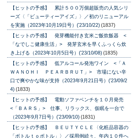
【ヒットの予感】 累計５００万個超販売の人気シリ
ーズ〈「ビューティーアイズ」〉／初のリニューアル
を実施（2023年10月19日号）('23/10/22)
(1837)
【ヒットの予感】 発芽機能付き玄米ご飯炊飯器 <
「なでしこ健康生活」> 発芽玄米を早くふっくら炊
き上げる（2023年10月5日号）('23/10/08)
(1835)
【ヒットの予感】 低アルコール発泡ワイン <「Ａ
ＷＡＮＯＨＩ ＰＥＡＲＢＲＵＴ」> 市場にない辛
口で爽やかな味が支持（2023年9月21日号）('23/09/2
4)
(1833)
【ヒットの予感】 電動ソファベンチを１０月発売
<「ＢＡＲＳ」> 仕事、リラックス、仮眠を一台で
（2023年9月7日号）('23/09/10)
(1831)
【ヒットの予感】 ＢＥＵＴＹＣＬＥ〈化粧品容器の
「ボトルｔｏボトル」〉／採用例続々、年内１０件へ