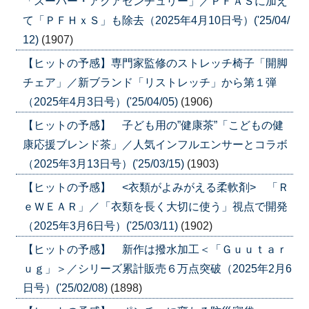
「スーパー・アクアセンチュリー」／ＰＦＡＳに加え
て「ＰＦＨｘＳ」も除去（2025年4月10日号）('25/04/
12)
(1907)
【ヒットの予感】専門家監修のストレッチ椅子「開脚
チェア」／新ブランド「リストレッチ」から第１弾
（2025年4月3日号）('25/04/05)
(1906)
【ヒットの予感】 子ども用の”健康茶”「こどもの健
康応援ブレンド茶」／人気インフルエンサーとコラボ
（2025年3月13日号）('25/03/15)
(1903)
【ヒットの予感】 <衣類がよみがえる柔軟剤> 「Ｒ
ｅＷＥＡＲ」／「衣類を長く大切に使う」視点で開発
（2025年3月6日号）('25/03/11)
(1902)
【ヒットの予感】 新作は撥水加工＜「Ｇｕｕｔａｒ
ｕｇ」＞／シリーズ累計販売６万点突破（2025年2月6
日号）('25/02/08)
(1898)