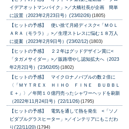
イデアオットマンバイク」>／大橋社長が企画 簡単
に設置（2023年2月23日号）('23/02/26)
(1805)
【ヒットの予感】 使い捨て月経ディスク<「ＭＯＬ
ＡＲＡ（モララ）」>／生理ストレスに悩む１８万人
に提案（2023年2月9日号）('23/02/12)
(1803)
【ヒットの予感】 ２２年はグッドデザイン賞に<
「タガメサイダー」>／販路増やし認知拡大へ（2023
年2月2日号）('23/02/05)
(1802)
【ヒットの予感】 マイクロナノバブルの数２倍に
〈「ＭＹＴＲＥＸ ＨＩＨＯ ＦＩＮＥ ＢＵＢＢＬ
Ｅ＋」〉／年間１０億円売ったシャワーヘッドを刷新
（2022年11月24日号）('22/11/26)
(1795)
【ヒットの予感】 電気を通して熱を発生 <「ソノ
ビダブルグラスヒーター」>／インテリアにもこだわ
り('22/11/20)
(1794)