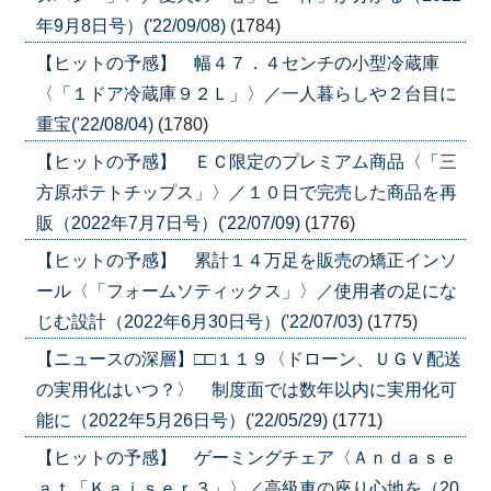
年9月8日号）('22/09/08)
(1784)
【ヒットの予感】 幅４７．４センチの小型冷蔵庫
〈「１ドア冷蔵庫９２Ｌ」〉／一人暮らしや２台目に
重宝('22/08/04)
(1780)
【ヒットの予感】 ＥＣ限定のプレミアム商品〈「三
方原ポテトチップス」〉／１０日で完売した商品を再
販（2022年7月7日号）('22/07/09)
(1776)
【ヒットの予感】 累計１４万足を販売の矯正インソ
ール〈「フォームソティックス」〉／使用者の足にな
じむ設計（2022年6月30日号）('22/07/03)
(1775)
【ニュースの深層】□□１１９〈ドローン、ＵＧＶ配送
の実用化はいつ？〉 制度面では数年以内に実用化可
能に（2022年5月26日号）('22/05/29)
(1771)
【ヒットの予感】 ゲーミングチェア〈Ａｎｄａｓｅ
ａｔ「Ｋａｉｓｅｒ３」〉／高級車の座り心地を（20