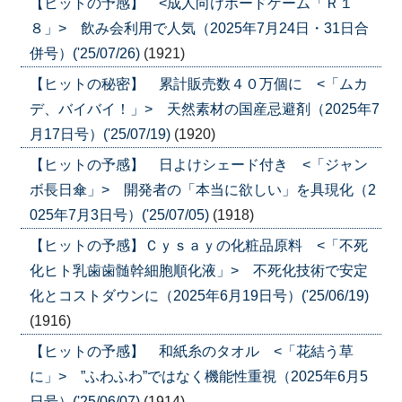
【ヒットの予感】 <成人向けボードゲーム「Ｒ１
８」> 飲み会利用で人気（2025年7月24日・31日合
併号）('25/07/26)
(1921)
【ヒットの秘密】 累計販売数４０万個に <「ムカ
デ、バイバイ！」> 天然素材の国産忌避剤（2025年7
月17日号）('25/07/19)
(1920)
【ヒットの予感】 日よけシェード付き <「ジャン
ボ長日傘」> 開発者の「本当に欲しい」を具現化（2
025年7月3日号）('25/07/05)
(1918)
【ヒットの予感】Ｃｙｓａｙの化粧品原料 <「不死
化ヒト乳歯歯髄幹細胞順化液」> 不死化技術で安定
化とコストダウンに（2025年6月19日号）('25/06/19)
(1916)
【ヒットの予感】 和紙糸のタオル <「花結う草
に」> ”ふわふわ”ではなく機能性重視（2025年6月5
日号）('25/06/07)
(1914)