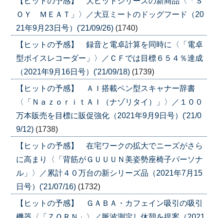
【ヒットの予感】 大ヒットシリーズの新商品〈「Ｓ
ＯＹ ＭＥＡＴ」〉／大豆ミートのドッグフード（20
21年9月23日号）('21/09/26)
(1740)
【ヒットの予感】 録音と電卓計算を同時に〈「電卓
型ボイスレコーダー」〉／ＣＦでは目標６５４％達成
（2021年9月16日号）('21/09/18)
(1739)
【ヒットの予感】 ＡＩ搭載ペン型スキャナー辞書
〈「ＮａｚｏｒｉｔＡＩ（ナゾリタイ）」〉／１００
万本販売を目標に販促強化（2021年9月9日号）('21/0
9/12)
(1738)
【ヒットの予感】 在宅ワークの拡大でニーズがさら
に高まり〈「背筋がＧＵＵＵＮ美姿勢座椅子パーソナ
ル」〉／累計４０万台の新シリーズ品（2021年7月15
日号）('21/07/16)
(1732)
【ヒットの予感】 ＧＡＢＡ・カフェイン吸引の吸引
機器〈「ＺＯＲＮ」〉／脈波測定し休憩を提案（2021