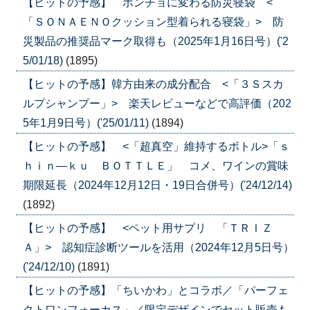
【ヒットの予感】 ポンチョに変わる防災寝袋 <
「ＳＯＮＡＥＮＯクッション型着られる寝袋」> 防
災製品の推奨品マーク取得も（2025年1月16日号）('2
5/01/18)
(1895)
【ヒットの予感】韓方由来の成分配合 <「３Ｓスカ
ルプシャンプー」> 楽天レビューなどで高評価（202
5年1月9日号）('25/01/11)
(1894)
【ヒットの予感】 <「超真空」維持するボトル>「ｓ
ｈｉｎ―ｋｕ ＢＯＴＴＬＥ」 コメ、ワインの賞味
期限延長（2024年12月12日・19日合併号）('24/12/14)
(1892)
【ヒットの予感】 <ペット用サプリ 「ＴＲＩＺ
Ａ」> 認知症診断ツールを活用（2024年12月5日号）
('24/12/10)
(1891)
【ヒットの予感】「ちいかわ」とコラボ／「パーフェ
クトワンフォーカス」／限定デザインでセット販売も