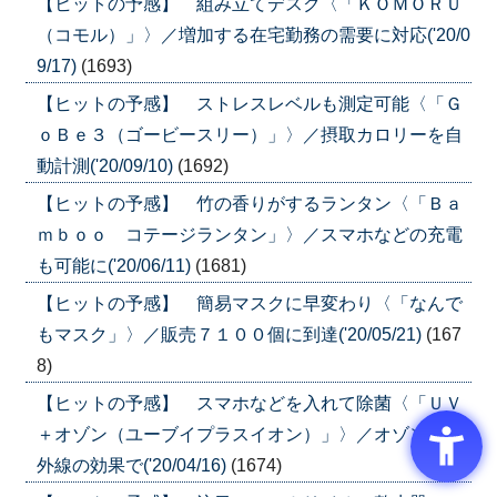
【ヒットの予感】 組み立てデスク〈「ＫＯＭＯＲＵ
（コモル）」〉／増加する在宅勤務の需要に対応('20/0
9/17)
(1693)
【ヒットの予感】 ストレスレベルも測定可能〈「Ｇ
ｏＢｅ３（ゴービースリー）」〉／摂取カロリーを自
動計測('20/09/10)
(1692)
【ヒットの予感】 竹の香りがするランタン〈「Ｂａ
ｍｂｏｏ コテージランタン」〉／スマホなどの充電
も可能に('20/06/11)
(1681)
【ヒットの予感】 簡易マスクに早変わり〈「なんで
もマスク」〉／販売７１００個に到達('20/05/21)
(167
8)
【ヒットの予感】 スマホなどを入れて除菌〈「ＵＶ
＋オゾン（ユーブイプラスイオン）」〉／オゾンと紫
外線の効果で('20/04/16)
(1674)