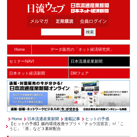
Home
データ販売の「ネット経済研究所」
セミナーNAVI
日本流通産業新聞
日本ネット経済新聞
DMフェア
Home
日本流通産業新聞
連載記事
ヒットの予感
【ヒットの予感】腸内環境改善サプリ <「チョウ活宣言」>/「こ
うじ」「茶」など３素材配合