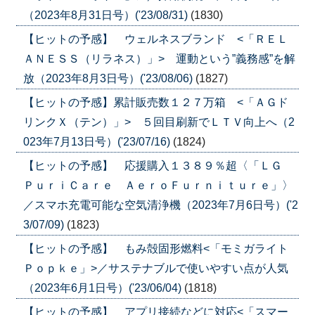
（2023年8月31日号）('23/08/31)
(1830)
【ヒットの予感】 ウェルネスブランド <「ＲＥＬ
ＡＮＥＳＳ（リラネス）」> 運動という”義務感”を解
放（2023年8月3日号）('23/08/06)
(1827)
【ヒットの予感】累計販売数１２７万箱 <「ＡＧド
リンクＸ（テン）」> ５回目刷新でＬＴＶ向上へ（2
023年7月13日号）('23/07/16)
(1824)
【ヒットの予感】 応援購入１３８９％超〈「ＬＧ
ＰｕｒｉＣａｒｅ ＡｅｒｏＦｕｒｎｉｔｕｒｅ」〉
／スマホ充電可能な空気清浄機（2023年7月6日号）('2
3/07/09)
(1823)
【ヒットの予感】 もみ殻固形燃料<「モミガライト
Ｐｏｐｋｅ」>／サステナブルで使いやすい点が人気
（2023年6月1日号）('23/06/04)
(1818)
【ヒットの予感】 アプリ接続などに対応<「スマー