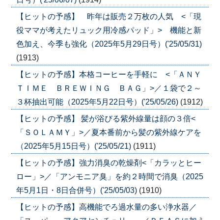
【ヒットの予感】 昨年は販売２万枚の人気 <「現
役ママが考えたリュック用冷感パッド」> 機能と新
色加え、今季も強化（2025年5月29日号）('25/05/31)
(1913)
【ヒットの予感】本格コーヒーを手軽に <「ＡＮＹ
ＴＩＭＥ ＢＲＥＷＩＮＧ ＢＡＧ」>／１袋で２～
３杯抽出可能（2025年5月22日号）('25/05/26)
(1912)
【ヒットの予感】 髪が浴びる紫外線量は顔の３倍<
「ＳＯＬＡＭＹ」>／夏本番前から髪の紫外線ケアを
（2025年5月15日号）('25/05/21)
(1911)
【ヒットの予感】強力消臭の乾燥剤<「カラッとヒー
ロー」>／「アンモニア臭」を約２時間で消臭（2025
年5月1日・8日合併号）('25/05/03)
(1910)
【ヒットの予感】高機能でろ過水量の多い浄水器／