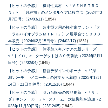
【ヒットの予感】 機能性素材 <「ＶＥＮＥＴＲＯ
Ｎ」> 「月経前」のメンタルケアに役立つ（2024年3
月7日号）('24/03/11)
(1854)
【ヒットの予感】 超小型犬用の極小歯ブラシ〈「オ
ーラルバイオブラシＭＩＮＩ」〉／展示会で１０００
本販売（2024年2月15日号）('24/02/17)
(1851)
【ヒットの予感】 無添加スキンケアの新シリーズ
<「トイロ」> ターゲットは３０代前後（2024年2月1
日号）('24/02/04)
(1849)
【ヒットの予感】 斬新デザインのポーチ <「”深
淵”ポーチ」>／ニーチェの哲学から着想（2023年12月
14日・21日合併号）('23/12/16)
(1844)
【ヒットの予感】 ６万台販売の製品刷新 <「サラ
ダチキンメーカー」> スチーム、炊飯機能を追加（2
023年11月30日号）('23/12/05)
(1842)