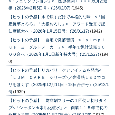
<「フェミクッション」> 医療機関１０００カ所と連
携（2026年2月5日号）('26/02/07)
(1945)
【ヒットの予感】水で戻すだけで本格的な味 <「国
産長芋とろろ」「大根おろし」> アワード受賞で認
知度拡大へ（2026年1月15日号）('26/01/17)
(1942)
【ヒットの予感】 自宅で発酵習慣 <「ｓｉｍｐｌ
ｕｓ ヨーグルトメーカー」> 半年で累計販売３０
００台へ（2026年1月1日新年特大号）('25/12/27)
(194
0)
【ヒットの予感】リカバリーケアアイテムを発売<
「ＬＵＭＩＣＡＲＥ」シリーズ>／光温熱ＬＥＤでコ
リをほぐす（2025年12月11日・18日合併号）('25/12/1
6)
(1939)
【ヒットの予感】 防腐剤フリーの１回使い切りタイ
プ<「シャボン玉素肌化粧水」> 創業１１５年で初の
化粧水販売（2025年11月27日号）('25/11/29)
(1937)