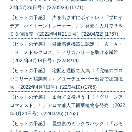
22年5月26日号）('22/05/28)
(1771)
【ヒットの予感】 声を出さずにボイトレ〈「プロイ
デア ハイトーントレーナー」〉／発売１カ月で３５
００個販売 （2022年4月21日号）('22/04/22)
(1767)
【ヒットの予感】 健康増進機器に認定〈「Ａ・Ａ・
ＴＨ ミドルクロス」〉／リカバリーを助ける繊維
（2022年4月14日号）('22/04/14)
【ヒットの予感】 宅配と通販で人気〈「究極のブロ
ッコリーと鶏胸肉」〉／ユーチューバー出資で認知拡
大 （2022年4月7日号）('22/04/10)
(1765)
【ヒットの予感】 １台で２役担う【〈「グリーンア
ロマミスト」〉／アロマ兼人工観葉植物を発売 （2022
年3月24日号）('22/03/26)
(1763)
【ヒットの予感】 昆虫食のミックスパック〈「おろ
ちんゆー Ｆａｖｏｒｉｔｅ ｍｉｘ」〉／人気ユー