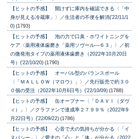
【ヒットの予感】 開けずに庫内を確認できる〈「中
身が見える冷蔵庫」〉／生活者の不便を解消('22/11/1
0)
(1793)
【ヒットの予感】 泡の力で口臭・ホワイトニングを
ケア〈薬用液体歯磨き「薬用ソヴール―６３」〉／初
の微発泡タイプの薬用液体歯磨き（2022年10月20日
号）('22/10/20)
(1790)
【ヒットの予感】 オーバル型のバランスボール
〈「ＭＡＬＬＯＷ（マロウ）」〉／先行販売で約３０
０個の受注（2022年10月6日号）('22/10/09)
(1788)
【ヒットの予感】 缶オープナー〈「ＤＡＶＩ（ダヴ
ィ）」〉／クラファンで達成率２７９９％（2022年9
月22日号）('22/09/22)
(1786)
【ヒットの予感】 心音で犬の気持ちが分かる〈「イ
ヌパシー」〉／愛犬の「心」と「体」が分かる（2022