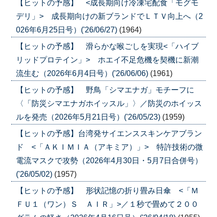
【ヒットの予感】 <成長期向け冷凍宅配食「モグモ
デリ」> 成長期向けの新ブランドでＬＴＶ向上へ（2
026年6月25日号）('26/06/27)
(1964)
【ヒットの予感】 滑らかな喉ごしを実現<「ハイブ
リッドプロテイン」> ホエイ不足危機を契機に新潮
流生む（2026年6月4日号）('26/06/06)
(1961)
【ヒットの予感】 野鳥「シマエナガ」モチーフに
〈「防災シマエナガホイッスル」〉／防災のホイッス
ルを発売（2026年5月21日号）('26/05/23)
(1959)
【ヒットの予感】台湾発サイエンススキンケアブラン
ド <「ＡＫＩＭＩＡ（アキミア）」> 特許技術の微
電流マスクで攻勢（2026年4月30日・5月7日合併号）
('26/05/02)
(1957)
【ヒットの予感】 形状記憶の折り畳み日傘 <「Ｍ
ＦＵ１（ワン）Ｓ ＡＩＲ」>／１秒で畳めて２００