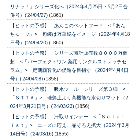
リナッ！」シリーズ化へ（2024年4月25日・5月2日合
併号）('24/04/27)
(1861)
【ヒットの予感】 あんこのペットフード <「あん
ちゅーぶ」> 包装は万華鏡をイメージ（2024年4月18
日号）('24/04/20)
(1860)
【ヒットの予感】 シリーズ累計販売数８０００万個
超 <「パーフェクトワン 薬用リンクルストレッチセ
ラム」> 定期顧客化の促進を目指す （2024年4月4日
号）('24/04/08)
(1858)
【ヒットの予感】 吸水ツール シリーズ第３弾 <
「ＳＴＴＡ」> 珪藻土より高機能な水切りマット（2
024年3月21日号）('24/03/23)
(1856)
【ヒットの予感】 汗取りインナー <「Ｓａｌａｌ
ｉｓｔ」> ニーズに応え、品ぞろえ拡大（2024年3月
14日号）('24/03/16)
(1855)