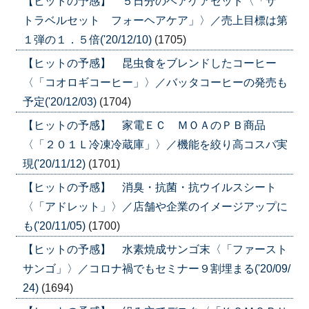
【ヒットの予感】 ５日分のヘアケアセット〈「ザ
トラベルセット フォーヘアケア」〉／売上目標は第
１弾の１．５倍('20/12/10)
(1705)
【ヒットの予感】 昆虫食をブレンドしたコーヒー
〈「コオロギコーヒー」〉／バッタコーヒーの発売も
予定('20/12/03)
(1704)
【ヒットの予感】 家電ＥＣ ＭＯＡのＰＢ商品
〈「２０１Ｌ冷凍冷蔵庫」〉／機能を絞り高コスパ実
現('20/11/12)
(1701)
【ヒットの予感】 消臭・抗菌・抗ウイルスシート
〈「アドレット」〉／店舗や企業のイメージアップに
も('20/11/05)
(1700)
【ヒットの予感】 水素焼成サンゴ末〈「ファースト
サンゴ」〉／コロナ禍でもセミナー９割埋まる('20/09/
24)
(1694)