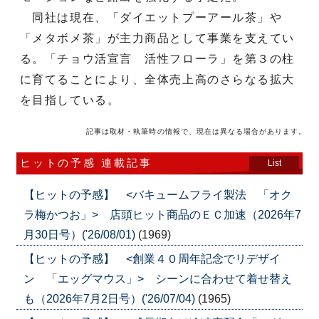
同社は現在、「ダイエットプーアール茶」や
「メタボメ茶」が主力商品として事業を支えてい
る。「チョウ活宣言 活性フローラ」を第３の柱
に育てることにより、全体売上高のさらなる拡大
を目指している。
記事は取材・執筆時の情報で、現在は異なる場合があります。
ヒットの予感 連載記事
List
【ヒットの予感】 <バキュームフライ製法 「オク
ラ梅かつお」> 店頭ヒット商品のＥＣ加速（2026年7
月30日号）('26/08/01)
(1969)
【ヒットの予感】 <創業４０周年記念でリデザイ
ン 「エッグマウス」> シーンに合わせて着せ替え
も（2026年7月2日号）('26/07/04)
(1965)