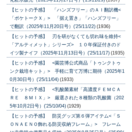
【ヒットの予感】 「ハンズフリー」のＡＩ翻訳機<
「ポケトークＸ」> 「据え置き」「ハンズフリー」
で翻訳（2025年11月20日号）('25/11/22)
(1936)
【ヒットの予感】 刃を研がなくても切れ味を維持<
「アルティメット」シリーズ> １０年保証付きのド
イツ製ナイフ（2025年11月13日号）('25/11/17)
(1935)
【ヒットの予感】 <園芸博公式商品「トゥンクトゥ
ンク栽培キット」> 手軽に育て万博に期待（2025年1
0月30日号）('25/11/04)
(1933)
【ヒットの予感】 <乳酸菌素材「高濃度ＦＥＭＣＡ
ＲＥ ８ＭＩＸ」> 厳選された８種類の乳酸菌（202
5年10月2日号）('25/10/04)
(1929)
【ヒットの予感】 防災グッズ第６弾アイテム<「Ｓ
ＯＮＡＥＮＯ飾れる防災収納フレーム」> フレーム