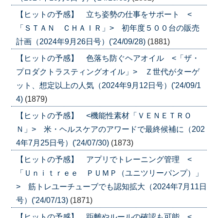
【ヒットの予感】 立ち姿勢の仕事をサポート <
「ＳＴＡＮ ＣＨＡＩＲ」> 初年度５００台の販売
計画（2024年9月26日号）('24/09/28)
(1881)
【ヒットの予感】 色落ち防ぐヘアオイル <「ザ・
プロダクトラスティングオイル」> Ｚ世代がターゲ
ット、想定以上の人気（2024年9月12日号）('24/09/1
4)
(1879)
【ヒットの予感】 <機能性素材「ＶＥＮＥＴＲＯ
Ｎ」> 米・ヘルスケアのアワードで最終候補に（202
4年7月25日号）('24/07/30)
(1873)
【ヒットの予感】 アプリでトレーニング管理 <
「Ｕｎｉｔｒｅｅ ＰＵＭＰ（ユニツリーパンプ）」
> 筋トレユーチューブでも認知拡大（2024年7月11日
号）('24/07/13)
(1871)
【ヒットの予感】 距離やルールの確認も可能 <