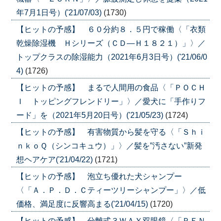
年7月1日号）('21/07/03)
(1730)
【ヒットの予感】 ６０分約８．５円で稼働〈「衣類
乾燥除湿機 Ｈシリーズ（ＣＤ―Ｈ１８２１）」〉／
トップクラスの除湿能力（2021年6月3日号）('21/06/0
4)
(1726)
【ヒットの予感】 まるで人間用の食品〈「ＰＯＣＨ
Ｉ トッピングフレンドリー」〉／愛犬に「手作りフ
ード」を（2021年5月20日号）('21/05/23)
(1724)
【ヒットの予感】 有害物質から髪を守る〈「Ｓｈｉ
ｎｋｏＱ（シンコキュウ）」〉／髪を”汚さない”新発
想ヘアケア('21/04/22)
(1721)
【ヒットの予感】 泡立ち優れた犬シャンプー
〈「Ａ．Ｐ．Ｄ．Ｃティーツリーシャンプー」〉／低
価格、満足度に反響高まる('21/04/15)
(1720)
【ヒットの予感】 分離式３ＷＡＹ双眼鏡〈「ＰＥＮ