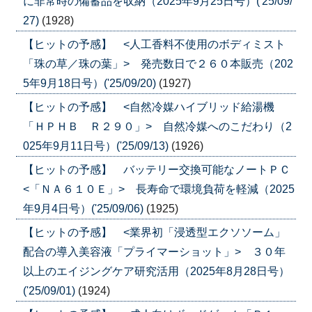
に非常時の備蓄品を収納（2025年9月25日号）('25/09/
27)
(1928)
【ヒットの予感】 <人工香料不使用のボディミスト
「珠の草／珠の葉」> 発売数日で２６０本販売（202
5年9月18日号）('25/09/20)
(1927)
【ヒットの予感】 <自然冷媒ハイブリッド給湯機
「ＨＰＨＢ Ｒ２９０」> 自然冷媒へのこだわり（2
025年9月11日号）('25/09/13)
(1926)
【ヒットの予感】 バッテリー交換可能なノートＰＣ
<「ＮＡ６１０Ｅ」> 長寿命で環境負荷を軽減（2025
年9月4日号）('25/09/06)
(1925)
【ヒットの予感】 <業界初「浸透型エクソソーム」
配合の導入美容液「プライマーショット」> ３０年
以上のエイジングケア研究活用（2025年8月28日号）
('25/09/01)
(1924)