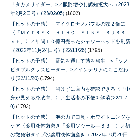
「タガメサイダー」>／販路増やし認知拡大へ（2023
年2月2日号）('23/02/05)
(1802)
【ヒットの予感】 マイクロナノバブルの数２倍に
〈「ＭＹＴＲＥＸ ＨＩＨＯ ＦＩＮＥ ＢＵＢＢＬ
Ｅ＋」〉／年間１０億円売ったシャワーヘッドを刷新
（2022年11月24日号）('22/11/26)
(1795)
【ヒットの予感】 電気を通して熱を発生 <「ソノ
ビダブルグラスヒーター」>／インテリアにもこだわ
り('22/11/20)
(1794)
【ヒットの予感】 開けずに庫内を確認できる〈「中
身が見える冷蔵庫」〉／生活者の不便を解消('22/11/1
0)
(1793)
【ヒットの予感】 泡の力で口臭・ホワイトニングを
ケア〈薬用液体歯磨き「薬用ソヴール―６３」〉／初
の微発泡タイプの薬用液体歯磨き（2022年10月20日