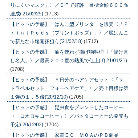
りにくいマスク」〉／ＣＦで好評 目標金額６００％
達成('21/02/25)
(1713)
【ヒットの予感】 はんこ型プリンターを販売〈「Ｐ
ｒｉｎｔＰｏｄｓ（プリントポッズ）」〉／脱はんこ
で新たな市場開拓狙う('21/02/18)
(1712)
【ヒットの予感】 油を使わず揚げ物料理〈「揚げ直
し名人」〉／最高２００度の熱風で仕上げ('21/01/21)
(1708)
【ヒットの予感】 ５日分のヘアケアセット〈「ザ
トラベルセット フォーヘアケア」〉／売上目標は第
１弾の１．５倍('20/12/10)
(1705)
【ヒットの予感】 昆虫食をブレンドしたコーヒー
〈「コオロギコーヒー」〉／バッタコーヒーの発売も
予定('20/12/03)
(1704)
【ヒットの予感】 家電ＥＣ ＭＯＡのＰＢ商品