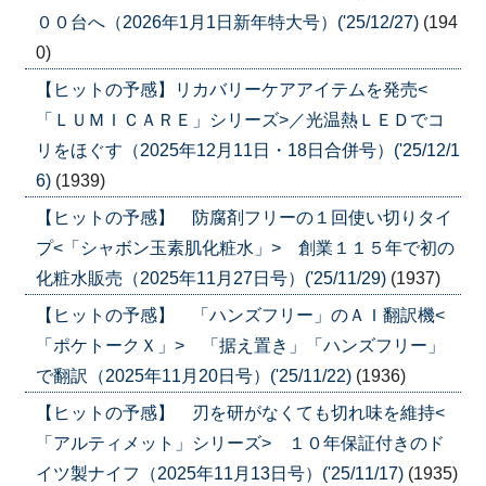
００台へ（2026年1月1日新年特大号）('25/12/27)
(194
0)
【ヒットの予感】リカバリーケアアイテムを発売<
「ＬＵＭＩＣＡＲＥ」シリーズ>／光温熱ＬＥＤでコ
リをほぐす（2025年12月11日・18日合併号）('25/12/1
6)
(1939)
【ヒットの予感】 防腐剤フリーの１回使い切りタイ
プ<「シャボン玉素肌化粧水」> 創業１１５年で初の
化粧水販売（2025年11月27日号）('25/11/29)
(1937)
【ヒットの予感】 「ハンズフリー」のＡＩ翻訳機<
「ポケトークＸ」> 「据え置き」「ハンズフリー」
で翻訳（2025年11月20日号）('25/11/22)
(1936)
【ヒットの予感】 刃を研がなくても切れ味を維持<
「アルティメット」シリーズ> １０年保証付きのド
イツ製ナイフ（2025年11月13日号）('25/11/17)
(1935)