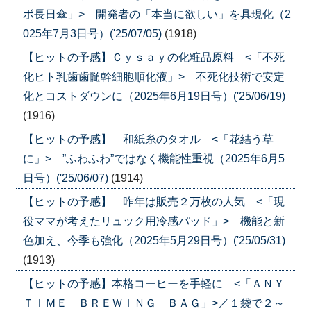
ボ長日傘」> 開発者の「本当に欲しい」を具現化（2
025年7月3日号）('25/07/05)
(1918)
【ヒットの予感】Ｃｙｓａｙの化粧品原料 <「不死
化ヒト乳歯歯髄幹細胞順化液」> 不死化技術で安定
化とコストダウンに（2025年6月19日号）('25/06/19)
(1916)
【ヒットの予感】 和紙糸のタオル <「花結う草
に」> ”ふわふわ”ではなく機能性重視（2025年6月5
日号）('25/06/07)
(1914)
【ヒットの予感】 昨年は販売２万枚の人気 <「現
役ママが考えたリュック用冷感パッド」> 機能と新
色加え、今季も強化（2025年5月29日号）('25/05/31)
(1913)
【ヒットの予感】本格コーヒーを手軽に <「ＡＮＹ
ＴＩＭＥ ＢＲＥＷＩＮＧ ＢＡＧ」>／１袋で２～