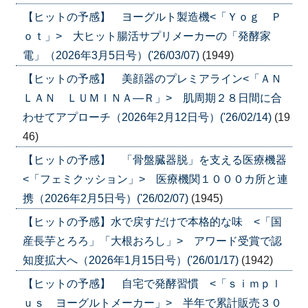
【ヒットの予感】 ヨーグルト製造機<「Ｙｏｇ Ｐ
ｏｔ」> 大ヒット腸活サプリメーカーの「発酵家
電」（2026年3月5日号）('26/03/07)
(1949)
【ヒットの予感】 美顔器のプレミアライン<「ＡＮ
ＬＡＮ ＬＵＭＩＮＡ―Ｒ」> 肌周期２８日間に合
わせてアプローチ（2026年2月12日号）('26/02/14)
(19
46)
【ヒットの予感】 「骨盤臓器脱」を支える医療機器
<「フェミクッション」> 医療機関１０００カ所と連
携（2026年2月5日号）('26/02/07)
(1945)
【ヒットの予感】水で戻すだけで本格的な味 <「国
産長芋とろろ」「大根おろし」> アワード受賞で認
知度拡大へ（2026年1月15日号）('26/01/17)
(1942)
【ヒットの予感】 自宅で発酵習慣 <「ｓｉｍｐｌ
ｕｓ ヨーグルトメーカー」> 半年で累計販売３０