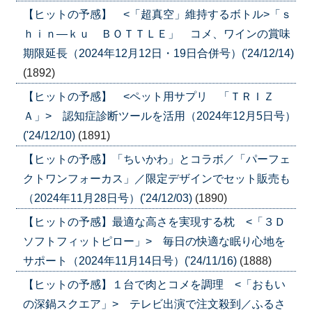
【ヒットの予感】 <「超真空」維持するボトル>「ｓ
ｈｉｎ―ｋｕ ＢＯＴＴＬＥ」 コメ、ワインの賞味
期限延長（2024年12月12日・19日合併号）('24/12/14)
(1892)
【ヒットの予感】 <ペット用サプリ 「ＴＲＩＺ
Ａ」> 認知症診断ツールを活用（2024年12月5日号）
('24/12/10)
(1891)
【ヒットの予感】「ちいかわ」とコラボ／「パーフェ
クトワンフォーカス」／限定デザインでセット販売も
（2024年11月28日号）('24/12/03)
(1890)
【ヒットの予感】最適な高さを実現する枕 <「３Ｄ
ソフトフィットピロー」> 毎日の快適な眠り心地を
サポート（2024年11月14日号）('24/11/16)
(1888)
【ヒットの予感】１台で肉とコメを調理 <「おもい
の深鍋スクエア」> テレビ出演で注文殺到／ふるさ