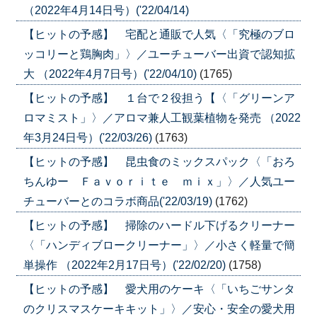
（2022年4月14日号）('22/04/14)
【ヒットの予感】 宅配と通販で人気〈「究極のブロ
ッコリーと鶏胸肉」〉／ユーチューバー出資で認知拡
大 （2022年4月7日号）('22/04/10)
(1765)
【ヒットの予感】 １台で２役担う【〈「グリーンア
ロマミスト」〉／アロマ兼人工観葉植物を発売 （2022
年3月24日号）('22/03/26)
(1763)
【ヒットの予感】 昆虫食のミックスパック〈「おろ
ちんゆー Ｆａｖｏｒｉｔｅ ｍｉｘ」〉／人気ユー
チューバーとのコラボ商品('22/03/19)
(1762)
【ヒットの予感】 掃除のハードル下げるクリーナー
〈「ハンディブロークリーナー」〉／小さく軽量で簡
単操作 （2022年2月17日号）('22/02/20)
(1758)
【ヒットの予感】 愛犬用のケーキ〈「いちごサンタ
のクリスマスケーキキット」〉／安心・安全の愛犬用