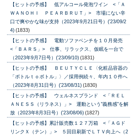
【ヒットの予感】 低アルコール発泡ワイン <「Ａ
ＷＡＮＯＨＩ ＰＥＡＲＢＲＵＴ」> 市場にない辛
口で爽やかな味が支持（2023年9月21日号）('23/09/2
4)
(1833)
【ヒットの予感】 電動ソファベンチを１０月発売
<「ＢＡＲＳ」> 仕事、リラックス、仮眠を一台で
（2023年9月7日号）('23/09/10)
(1831)
【ヒットの予感】 ＢＥＵＴＹＣＬＥ〈化粧品容器の
「ボトルｔｏボトル」〉／採用例続々、年内１０件へ
（2023年8月31日号）('23/08/31)
(1830)
【ヒットの予感】 ウェルネスブランド <「ＲＥＬ
ＡＮＥＳＳ（リラネス）」> 運動という”義務感”を解
放（2023年8月3日号）('23/08/06)
(1827)
【ヒットの予感】累計販売数１２７万箱 <「ＡＧド
リンクＸ（テン）」> ５回目刷新でＬＴＶ向上へ（2