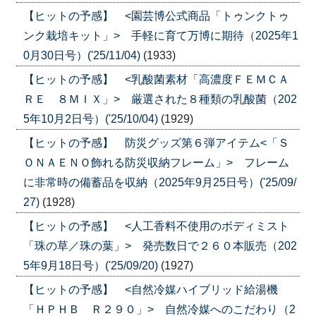
【ヒットの予感】 <園芸博公式商品「トゥンクトゥ
ンク栽培キット」> 手軽に育て万博に期待（2025年1
0月30日号）('25/11/04)
(1933)
【ヒットの予感】 <乳酸菌素材「高濃度ＦＥＭＣＡ
ＲＥ ８ＭＩＸ」> 厳選された８種類の乳酸菌（202
5年10月2日号）('25/10/04)
(1929)
【ヒットの予感】 防災グッズ第６弾アイテム<「Ｓ
ＯＮＡＥＮＯ飾れる防災収納フレーム」> フレーム
に非常時の備蓄品を収納（2025年9月25日号）('25/09/
27)
(1928)
【ヒットの予感】 <人工香料不使用のボディミスト
「珠の草／珠の葉」> 発売数日で２６０本販売（202
5年9月18日号）('25/09/20)
(1927)
【ヒットの予感】 <自然冷媒ハイブリッド給湯機
「ＨＰＨＢ Ｒ２９０」> 自然冷媒へのこだわり（2