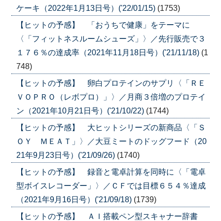
ケーキ（2022年1月13日号）('22/01/15)
(1753)
【ヒットの予感】 「おうちで健康」をテーマに
〈「フィットネスルームシューズ」〉／先行販売で３
１７６％の達成率（2021年11月18日号）('21/11/18)
(1
748)
【ヒットの予感】 卵白プロテインのサプリ〈「ＲＥ
ＶＯＰＲＯ（レボプロ）」〉／月商３倍増のプロテイ
ン（2021年10月21日号）('21/10/22)
(1744)
【ヒットの予感】 大ヒットシリーズの新商品〈「Ｓ
ＯＹ ＭＥＡＴ」〉／大豆ミートのドッグフード（20
21年9月23日号）('21/09/26)
(1740)
【ヒットの予感】 録音と電卓計算を同時に〈「電卓
型ボイスレコーダー」〉／ＣＦでは目標６５４％達成
（2021年9月16日号）('21/09/18)
(1739)
【ヒットの予感】 ＡＩ搭載ペン型スキャナー辞書