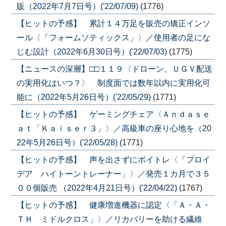
販（2022年7月7日号）('22/07/09)
(1776)
【ヒットの予感】 累計１４万足を販売の矯正インソ
ール〈「フォームソティックス」〉／使用者の足にな
じむ設計（2022年6月30日号）('22/07/03)
(1775)
【ニュースの深層】□□１１９〈ドローン、ＵＧＶ配送
の実用化はいつ？〉 制度面では数年以内に実用化可
能に（2022年5月26日号）('22/05/29)
(1771)
【ヒットの予感】 ゲーミングチェア〈Ａｎｄａｓｅ
ａｔ「Ｋａｉｓｅｒ３」〉／高級車の座り心地を（20
22年5月26日号）('22/05/28)
(1771)
【ヒットの予感】 声を出さずにボイトレ〈「プロイ
デア ハイトーントレーナー」〉／発売１カ月で３５
００個販売 （2022年4月21日号）('22/04/22)
(1767)
【ヒットの予感】 健康増進機器に認定〈「Ａ・Ａ・
ＴＨ ミドルクロス」〉／リカバリーを助ける繊維