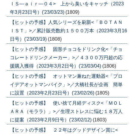
ＩＳ―ａｉｒ―０４> 上から臭いをキャッチ（2023
年3月23日号）('23/03/23)
(1809)
【ヒットの予感】人気シリーズを刷新<「ＢＯＴＡＮ
ＩＳＴ」>／累計販売数約１５００万本（2023年3月16
日号）('23/03/19)
(1808)
【ヒットの予感】 固形チョコをドリンク化<「チョ
コレートドリンクメーカー」>／４３００万円超の応
援購入獲得（2023年3月2日号）('23/03/04)
(1806)
【ヒットの予感】 オットマン兼ねた運動器<「プロ
イデアオットマンバイク」>／大橋社長が企画 簡単
に設置（2023年2月23日号）('23/02/26)
(1805)
【ヒットの予感】 使い捨て月経ディスク<「ＭＯＬ
ＡＲＡ（モララ）」>／生理ストレスに悩む１８万人
に提案（2023年2月9日号）('23/02/12)
(1803)
【ヒットの予感】 ２２年はグッドデザイン賞に<