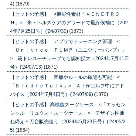
4)
(1879)
【ヒットの予感】 <機能性素材「ＶＥＮＥＴＲＯ
Ｎ」> 米・ヘルスケアのアワードで最終候補に（202
4年7月25日号）('24/07/30)
(1873)
【ヒットの予感】 アプリでトレーニング管理 <
「Ｕｎｉｔｒｅｅ ＰＵＭＰ（ユニツリーパンプ）」
> 筋トレユーチューブでも認知拡大（2024年7月11日
号）('24/07/13)
(1871)
【ヒットの予感】 距離やルールの確認も可能 <
「ＢｉｒｄｉｅＴａｌｋ」> ＡＩがゴルフ中にアド
バイス（2024年7月4日号）('24/07/09)
(1870)
【ヒットの予感】 高機能スーツケース <「エッセン
シャル・リュクス・スーツケース」> デザイン性兼
ね備え５万台販売狙う（2024年5月23日号）('24/05/2
5)
(1864)