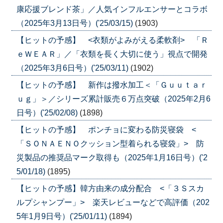
康応援ブレンド茶」／人気インフルエンサーとコラボ
（2025年3月13日号）('25/03/15)
(1903)
【ヒットの予感】 <衣類がよみがえる柔軟剤> 「Ｒ
ｅＷＥＡＲ」／「衣類を長く大切に使う」視点で開発
（2025年3月6日号）('25/03/11)
(1902)
【ヒットの予感】 新作は撥水加工＜「Ｇｕｕｔａｒ
ｕｇ」＞／シリーズ累計販売６万点突破（2025年2月6
日号）('25/02/08)
(1898)
【ヒットの予感】 ポンチョに変わる防災寝袋 <
「ＳＯＮＡＥＮＯクッション型着られる寝袋」> 防
災製品の推奨品マーク取得も（2025年1月16日号）('2
5/01/18)
(1895)
【ヒットの予感】韓方由来の成分配合 <「３Ｓスカ
ルプシャンプー」> 楽天レビューなどで高評価（202
5年1月9日号）('25/01/11)
(1894)