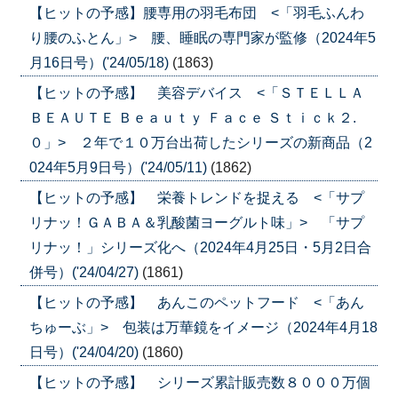
【ヒットの予感】腰専用の羽毛布団 <「羽毛ふんわ
り腰のふとん」> 腰、睡眠の専門家が監修（2024年5
月16日号）('24/05/18)
(1863)
【ヒットの予感】 美容デバイス <「ＳＴＥＬＬＡ
ＢＥＡＵＴＥ Ｂｅａｕｔｙ Ｆａｃｅ Ｓｔｉｃｋ２.
０」> ２年で１０万台出荷したシリーズの新商品（2
024年5月9日号）('24/05/11)
(1862)
【ヒットの予感】 栄養トレンドを捉える <「サプ
リナッ！ＧＡＢＡ＆乳酸菌ヨーグルト味」> 「サプ
リナッ！」シリーズ化へ（2024年4月25日・5月2日合
併号）('24/04/27)
(1861)
【ヒットの予感】 あんこのペットフード <「あん
ちゅーぶ」> 包装は万華鏡をイメージ（2024年4月18
日号）('24/04/20)
(1860)
【ヒットの予感】 シリーズ累計販売数８０００万個