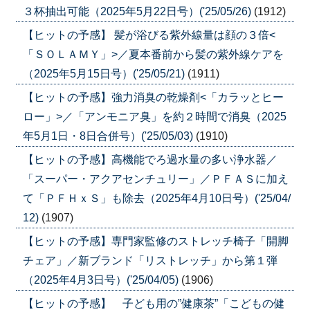
３杯抽出可能（2025年5月22日号）('25/05/26)
(1912)
【ヒットの予感】 髪が浴びる紫外線量は顔の３倍<
「ＳＯＬＡＭＹ」>／夏本番前から髪の紫外線ケアを
（2025年5月15日号）('25/05/21)
(1911)
【ヒットの予感】強力消臭の乾燥剤<「カラッとヒー
ロー」>／「アンモニア臭」を約２時間で消臭（2025
年5月1日・8日合併号）('25/05/03)
(1910)
【ヒットの予感】高機能でろ過水量の多い浄水器／
「スーパー・アクアセンチュリー」／ＰＦＡＳに加え
て「ＰＦＨｘＳ」も除去（2025年4月10日号）('25/04/
12)
(1907)
【ヒットの予感】専門家監修のストレッチ椅子「開脚
チェア」／新ブランド「リストレッチ」から第１弾
（2025年4月3日号）('25/04/05)
(1906)
【ヒットの予感】 子ども用の”健康茶”「こどもの健