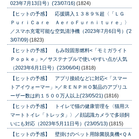
023年7月13日号）('23/07/16)
(1824)
【ヒットの予感】 応援購入１３８９％超〈「ＬＧ
ＰｕｒｉＣａｒｅ ＡｅｒｏＦｕｒｎｉｔｕｒｅ」〉
／スマホ充電可能な空気清浄機（2023年7月6日号）('2
3/07/09)
(1823)
【ヒットの予感】 もみ殻固形燃料<「モミガライト
Ｐｏｐｋｅ」>／サステナブルで使いやすい点が人気
（2023年6月1日号）('23/06/04)
(1818)
【ヒットの予感】 アプリ接続などに対応<「スマー
トアイウォーマー」>／ＲＥＮＰＨＯ製品のアプリユ
ーザー数は約１５００万人以上('23/05/21)
(1816)
【ヒットの予感】 トイレで猫の健康管理を〈猫用ス
マートトイレ「トレッタ」〉／顔認識カメラで多頭飼
いにも対応（2023年5月11日号）('23/05/13)
(1815)
【ヒットの予感】 壁掛けのペット用除菌脱臭機<ＱＡ