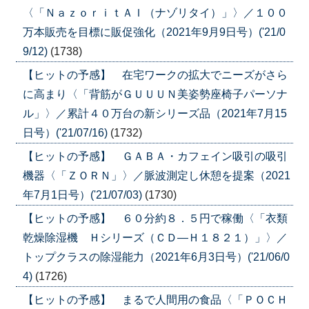
〈「ＮａｚｏｒｉｔＡＩ（ナゾリタイ）」〉／１００
万本販売を目標に販促強化（2021年9月9日号）('21/0
9/12)
(1738)
【ヒットの予感】 在宅ワークの拡大でニーズがさら
に高まり〈「背筋がＧＵＵＵＮ美姿勢座椅子パーソナ
ル」〉／累計４０万台の新シリーズ品（2021年7月15
日号）('21/07/16)
(1732)
【ヒットの予感】 ＧＡＢＡ・カフェイン吸引の吸引
機器〈「ＺＯＲＮ」〉／脈波測定し休憩を提案（2021
年7月1日号）('21/07/03)
(1730)
【ヒットの予感】 ６０分約８．５円で稼働〈「衣類
乾燥除湿機 Ｈシリーズ（ＣＤ―Ｈ１８２１）」〉／
トップクラスの除湿能力（2021年6月3日号）('21/06/0
4)
(1726)
【ヒットの予感】 まるで人間用の食品〈「ＰＯＣＨ