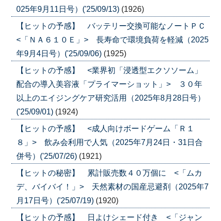
025年9月11日号）('25/09/13)
(1926)
【ヒットの予感】 バッテリー交換可能なノートＰＣ
<「ＮＡ６１０Ｅ」> 長寿命で環境負荷を軽減（2025
年9月4日号）('25/09/06)
(1925)
【ヒットの予感】 <業界初「浸透型エクソソーム」
配合の導入美容液「プライマーショット」> ３０年
以上のエイジングケア研究活用（2025年8月28日号）
('25/09/01)
(1924)
【ヒットの予感】 <成人向けボードゲーム「Ｒ１
８」> 飲み会利用で人気（2025年7月24日・31日合
併号）('25/07/26)
(1921)
【ヒットの秘密】 累計販売数４０万個に <「ムカ
デ、バイバイ！」> 天然素材の国産忌避剤（2025年7
月17日号）('25/07/19)
(1920)
【ヒットの予感】 日よけシェード付き <「ジャン