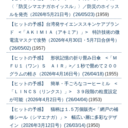
〈「防災シマエナガホイッスル」〉／防災のホイッス
ルを発売（2026年5月21日号）('26/05/23)
(1959)
【ヒットの予感】台湾発サイエンススキンケアブラン
ド <「ＡＫＩＭＩＡ（アキミア）」> 特許技術の微
電流マスクで攻勢（2026年4月30日・5月7日合併号）
('26/05/02)
(1957)
【ヒットの予感】 形状記憶の折り畳み日傘 <「Ｍ
ＦＵ１（ワン）Ｓ ＡＩＲ」>／１秒で畳めて２００
グラムの軽さ（2026年4月16日号）('26/04/18)
(1955)
【ヒットの予感】 簡単・手ごろなコーヒーミル <
「ＬＩＮＣＳ（リンクス）」> ３９段階の粒度設定
が可能（2026年4月2日号）('26/04/04)
(1953)
【ヒットの予感】 猫柄は１.５万個販売<「網戸の補
修シール（シマエナガ）」> 幅広い層に多彩なデザ
イン（2026年3月12日号）('26/03/14)
(1950)