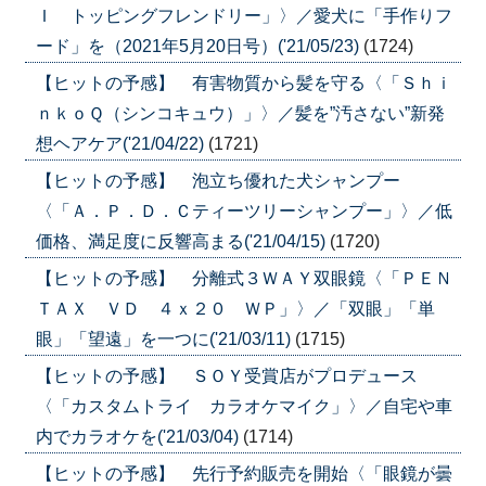
Ｉ トッピングフレンドリー」〉／愛犬に「手作りフ
ード」を（2021年5月20日号）('21/05/23)
(1724)
【ヒットの予感】 有害物質から髪を守る〈「Ｓｈｉ
ｎｋｏＱ（シンコキュウ）」〉／髪を”汚さない”新発
想ヘアケア('21/04/22)
(1721)
【ヒットの予感】 泡立ち優れた犬シャンプー
〈「Ａ．Ｐ．Ｄ．Ｃティーツリーシャンプー」〉／低
価格、満足度に反響高まる('21/04/15)
(1720)
【ヒットの予感】 分離式３ＷＡＹ双眼鏡〈「ＰＥＮ
ＴＡＸ ＶＤ ４ｘ２０ ＷＰ」〉／「双眼」「単
眼」「望遠」を一つに('21/03/11)
(1715)
【ヒットの予感】 ＳＯＹ受賞店がプロデュース
〈「カスタムトライ カラオケマイク」〉／自宅や車
内でカラオケを('21/03/04)
(1714)
【ヒットの予感】 先行予約販売を開始〈「眼鏡が曇