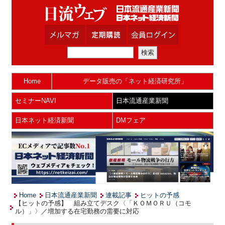
Home
データ販売の「ネット経済研究所」
セミナーNAVI
日本流通産業新聞
日本ネット経済新聞
DMフェア
Home
日本流通産業新聞
連載記事
ヒットの予感
【ヒットの予感】 組み立てデスク〈「ＫＯＭＯＲＵ（コモ
ル）」〉／増加する在宅勤務の需要に対応