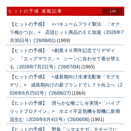
ヒットの予感 連載記事
List
【ヒットの予感】 <バキュームフライ製法 「オク
ラ梅かつお」> 店頭ヒット商品のＥＣ加速（2026年7
月30日号）('26/08/01)
(1969)
【ヒットの予感】 <創業４０周年記念でリデザイ
ン 「エッグマウス」> シーンに合わせて着せ替え
も（2026年7月2日号）('26/07/04)
(1965)
【ヒットの予感】 <成長期向け冷凍宅配食「モグモ
デリ」> 成長期向けの新ブランドでＬＴＶ向上へ（2
026年6月25日号）('26/06/27)
(1964)
【ヒットの予感】 滑らかな喉ごしを実現<「ハイブ
リッドプロテイン」> ホエイ不足危機を契機に新潮
流生む（2026年6月4日号）('26/06/06)
(1961)
【ヒットの予感】 野鳥「シマエナガ」モチーフに