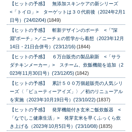
【ヒットの予感】 無添加スキンケアの新シリーズ
<「トイロ」> ターゲットは３０代前後（2024年2月1
日号）('24/02/04)
(1849)
【ヒットの予感】 斬新デザインのポーチ <「”深
淵”ポーチ」>／ニーチェの哲学から着想（2023年12月
14日・21日合併号）('23/12/16)
(1844)
【ヒットの予感】 ６万台販売の製品刷新 <「サラ
ダチキンメーカー」> スチーム、炊飯機能を追加（2
023年11月30日号）('23/12/05)
(1842)
【ヒットの予感】 累計５００万個超販売の人気シリ
ーズ〈「ビューティーアイズ」〉／初のリニューアル
を実施（2023年10月19日号）('23/10/22)
(1837)
【ヒットの予感】 発芽機能付き玄米ご飯炊飯器 <
「なでしこ健康生活」> 発芽玄米を早くふっくら炊
き上げる（2023年10月5日号）('23/10/08)
(1835)