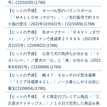
号）('22/10/20)
(1790)
【ヒットの予感】 オーバル型のバランスボール
〈「ＭＡＬＬＯＷ（マロウ）」〉／先行販売で約３０
０個の受注（2022年10月6日号）('22/10/09)
(1788)
【ヒットの予感】 缶オープナー〈「ＤＡＶＩ（ダヴ
ィ）」〉／クラファンで達成率２７９９％（2022年9
月22日号）('22/09/22)
(1786)
【ヒットの予感】 心音で犬の気持ちが分かる〈「イ
ヌパシー」〉／愛犬の「心」と「体」が分かる（2022
年9月8日号）('22/09/08)
(1784)
【ヒットの予感】 幅４７．４センチの小型冷蔵庫
〈「１ドア冷蔵庫９２Ｌ」〉／一人暮らしや２台目に
重宝('22/08/04)
(1780)
【ヒットの予感】 ＥＣ限定のプレミアム商品〈「三
方原ポテトチップス」〉／１０日で完売した商品を再