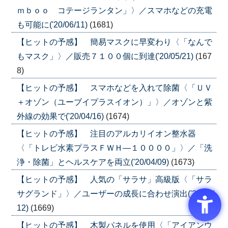
ｍｂｏｏ コテージランタン」〉／スマホなどの充電
も可能に('20/06/11)
(1681)
【ヒットの予感】 簡易マスクに早変わり〈「なんで
もマスク」〉／販売７１００個に到達('20/05/21)
(167
8)
【ヒットの予感】 スマホなどを入れて除菌〈「ＵＶ
＋オゾン（ユーブイプラスイオン）」〉／オゾンと紫
外線の効果で('20/04/16)
(1674)
【ヒットの予感】 注目のアルカリイオン整水器
〈「トレビ水素プラスＦＷＨ―１００００」〉／「洗
浄・除菌」とヘルスケアを両立('20/04/09)
(1673)
【ヒットの予感】 人気の「サラサ」高級版〈「サラ
サグランド」〉／ユーザーの成長に合わせ演出('20/03/
12)
(1669)
【ヒットの予感】 木製パネルを使用〈「アイアンウ