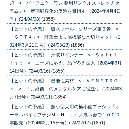
超 <「パーフェクトワン 薬用リンクルストレッチセ
ラム」> 定期顧客化の促進を目指す （2024年4月4日
号）('24/04/08)
(1858)
【ヒットの予感】 吸水ツール シリーズ第３弾 <
「ＳＴＴＡ」> 珪藻土より高機能な水切りマット（2
024年3月21日号）('24/03/23)
(1856)
【ヒットの予感】 汗取りインナー <「Ｓａｌａｌ
ｉｓｔ」> ニーズに応え、品ぞろえ拡大（2024年3月
14日号）('24/03/16)
(1855)
【ヒットの予感】 機能性素材 <「ＶＥＮＥＴＲＯ
Ｎ」> 「月経前」のメンタルケアに役立つ（2024年3
月7日号）('24/03/11)
(1854)
【ヒットの予感】 超小型犬用の極小歯ブラシ〈「オ
ーラルバイオブラシＭＩＮＩ」〉／展示会で１０００
本販売（2024年2月15日号）('24/02/17)
(1851)