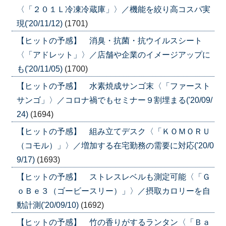
〈「２０１Ｌ冷凍冷蔵庫」〉／機能を絞り高コスパ実
現('20/11/12)
(1701)
【ヒットの予感】 消臭・抗菌・抗ウイルスシート
〈「アドレット」〉／店舗や企業のイメージアップに
も('20/11/05)
(1700)
【ヒットの予感】 水素焼成サンゴ末〈「ファースト
サンゴ」〉／コロナ禍でもセミナー９割埋まる('20/09/
24)
(1694)
【ヒットの予感】 組み立てデスク〈「ＫＯＭＯＲＵ
（コモル）」〉／増加する在宅勤務の需要に対応('20/0
9/17)
(1693)
【ヒットの予感】 ストレスレベルも測定可能〈「Ｇ
ｏＢｅ３（ゴービースリー）」〉／摂取カロリーを自
動計測('20/09/10)
(1692)
【ヒットの予感】 竹の香りがするランタン〈「Ｂａ