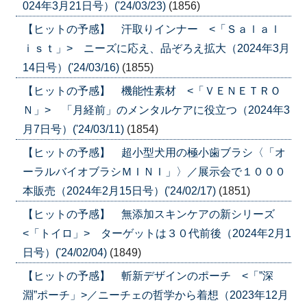
024年3月21日号）('24/03/23)
(1856)
【ヒットの予感】 汗取りインナー <「Ｓａｌａｌ
ｉｓｔ」> ニーズに応え、品ぞろえ拡大（2024年3月
14日号）('24/03/16)
(1855)
【ヒットの予感】 機能性素材 <「ＶＥＮＥＴＲＯ
Ｎ」> 「月経前」のメンタルケアに役立つ（2024年3
月7日号）('24/03/11)
(1854)
【ヒットの予感】 超小型犬用の極小歯ブラシ〈「オ
ーラルバイオブラシＭＩＮＩ」〉／展示会で１０００
本販売（2024年2月15日号）('24/02/17)
(1851)
【ヒットの予感】 無添加スキンケアの新シリーズ
<「トイロ」> ターゲットは３０代前後（2024年2月1
日号）('24/02/04)
(1849)
【ヒットの予感】 斬新デザインのポーチ <「”深
淵”ポーチ」>／ニーチェの哲学から着想（2023年12月