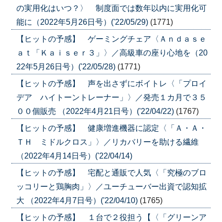
の実用化はいつ？〉 制度面では数年以内に実用化可
能に（2022年5月26日号）('22/05/29)
(1771)
【ヒットの予感】 ゲーミングチェア〈Ａｎｄａｓｅ
ａｔ「Ｋａｉｓｅｒ３」〉／高級車の座り心地を（20
22年5月26日号）('22/05/28)
(1771)
【ヒットの予感】 声を出さずにボイトレ〈「プロイ
デア ハイトーントレーナー」〉／発売１カ月で３５
００個販売 （2022年4月21日号）('22/04/22)
(1767)
【ヒットの予感】 健康増進機器に認定〈「Ａ・Ａ・
ＴＨ ミドルクロス」〉／リカバリーを助ける繊維
（2022年4月14日号）('22/04/14)
【ヒットの予感】 宅配と通販で人気〈「究極のブロ
ッコリーと鶏胸肉」〉／ユーチューバー出資で認知拡
大 （2022年4月7日号）('22/04/10)
(1765)
【ヒットの予感】 １台で２役担う【〈「グリーンア