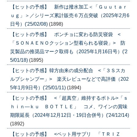
【ヒットの予感】 新作は撥水加工＜「Ｇｕｕｔａｒ
ｕｇ」＞／シリーズ累計販売６万点突破（2025年2月6
日号）('25/02/08)
(1898)
【ヒットの予感】 ポンチョに変わる防災寝袋 <
「ＳＯＮＡＥＮＯクッション型着られる寝袋」> 防
災製品の推奨品マーク取得も（2025年1月16日号）('2
5/01/18)
(1895)
【ヒットの予感】韓方由来の成分配合 <「３Ｓスカ
ルプシャンプー」> 楽天レビューなどで高評価（202
5年1月9日号）('25/01/11)
(1894)
【ヒットの予感】 <「超真空」維持するボトル>「ｓ
ｈｉｎ―ｋｕ ＢＯＴＴＬＥ」 コメ、ワインの賞味
期限延長（2024年12月12日・19日合併号）('24/12/14)
(1892)
【ヒットの予感】 <ペット用サプリ 「ＴＲＩＺ