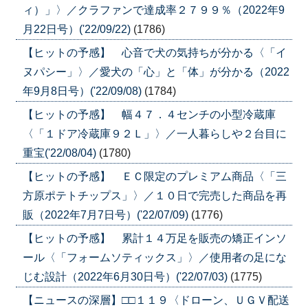
ィ）」〉／クラファンで達成率２７９９％（2022年9
月22日号）('22/09/22)
(1786)
【ヒットの予感】 心音で犬の気持ちが分かる〈「イ
ヌパシー」〉／愛犬の「心」と「体」が分かる（2022
年9月8日号）('22/09/08)
(1784)
【ヒットの予感】 幅４７．４センチの小型冷蔵庫
〈「１ドア冷蔵庫９２Ｌ」〉／一人暮らしや２台目に
重宝('22/08/04)
(1780)
【ヒットの予感】 ＥＣ限定のプレミアム商品〈「三
方原ポテトチップス」〉／１０日で完売した商品を再
販（2022年7月7日号）('22/07/09)
(1776)
【ヒットの予感】 累計１４万足を販売の矯正インソ
ール〈「フォームソティックス」〉／使用者の足にな
じむ設計（2022年6月30日号）('22/07/03)
(1775)
【ニュースの深層】□□１１９〈ドローン、ＵＧＶ配送