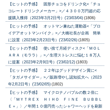
【ヒットの予感】 固形チョコをドリンク化<「チョ
コレートドリンクメーカー」>／４３００万円超の応
援購入獲得（2023年3月2日号）('23/03/04)
(1806)
【ヒットの予感】 オットマン兼ねた運動器<「プロ
イデアオットマンバイク」>／大橋社長が企画 簡単
に設置（2023年2月23日号）('23/02/26)
(1805)
【ヒットの予感】 使い捨て月経ディスク<「ＭＯＬ
ＡＲＡ（モララ）」>／生理ストレスに悩む１８万人
に提案（2023年2月9日号）('23/02/12)
(1803)
【ヒットの予感】 ２２年はグッドデザイン賞に<
「タガメサイダー」>／販路増やし認知拡大へ（2023
年2月2日号）('23/02/05)
(1802)
【ヒットの予感】 マイクロナノバブルの数２倍に
〈「ＭＹＴＲＥＸ ＨＩＨＯ ＦＩＮＥ ＢＵＢＢＬ
Ｅ＋」〉／年間１０億円売ったシャワーヘッドを刷新