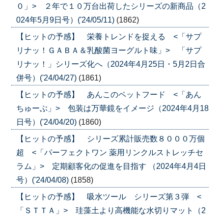
０」> ２年で１０万台出荷したシリーズの新商品（2
024年5月9日号）('24/05/11)
(1862)
【ヒットの予感】 栄養トレンドを捉える <「サプ
リナッ！ＧＡＢＡ＆乳酸菌ヨーグルト味」> 「サプ
リナッ！」シリーズ化へ（2024年4月25日・5月2日合
併号）('24/04/27)
(1861)
【ヒットの予感】 あんこのペットフード <「あん
ちゅーぶ」> 包装は万華鏡をイメージ（2024年4月18
日号）('24/04/20)
(1860)
【ヒットの予感】 シリーズ累計販売数８０００万個
超 <「パーフェクトワン 薬用リンクルストレッチセ
ラム」> 定期顧客化の促進を目指す （2024年4月4日
号）('24/04/08)
(1858)
【ヒットの予感】 吸水ツール シリーズ第３弾 <
「ＳＴＴＡ」> 珪藻土より高機能な水切りマット（2