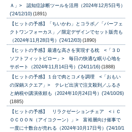
Ａ」> 認知症診断ツールを活用（2024年12月5日号）
('24/12/10)
(1891)
【ヒットの予感】「ちいかわ」とコラボ／「パーフェ
クトワンフォーカス」／限定デザインでセット販売も
（2024年11月28日号）('24/12/03)
(1890)
【ヒットの予感】最適な高さを実現する枕 <「３Ｄ
ソフトフィットピロー」> 毎日の快適な眠り心地を
サポート（2024年11月14日号）('24/11/16)
(1888)
【ヒットの予感】１台で肉とコメを調理 <「おもい
の深鍋スクエア」> テレビ出演で注文殺到／ふるさ
と納税や講演依頼も（2024年10月24日号）('24/10/26)
(1885)
【ヒットの予感】 リラクゼーションチェア <ｉＣ
ＯＣＯＯＮ（アイコクーン）」> 富裕層向け催事で
一度に十数台が売れる（2024年10月17日号）('24/10/1