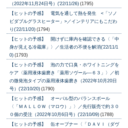
（2022年11月24日号）('22/11/26)
(1795)
【ヒットの予感】 電気を通して熱を発生 <「ソノ
ビダブルグラスヒーター」>／インテリアにもこだわ
り('22/11/20)
(1794)
【ヒットの予感】 開けずに庫内を確認できる〈「中
身が見える冷蔵庫」〉／生活者の不便を解消('22/11/1
0)
(1793)
【ヒットの予感】 泡の力で口臭・ホワイトニングを
ケア〈薬用液体歯磨き「薬用ソヴール―６３」〉／初
の微発泡タイプの薬用液体歯磨き（2022年10月20日
号）('22/10/20)
(1790)
【ヒットの予感】 オーバル型のバランスボール
〈「ＭＡＬＬＯＷ（マロウ）」〉／先行販売で約３０
０個の受注（2022年10月6日号）('22/10/09)
(1788)
【ヒットの予感】 缶オープナー〈「ＤＡＶＩ（ダヴ