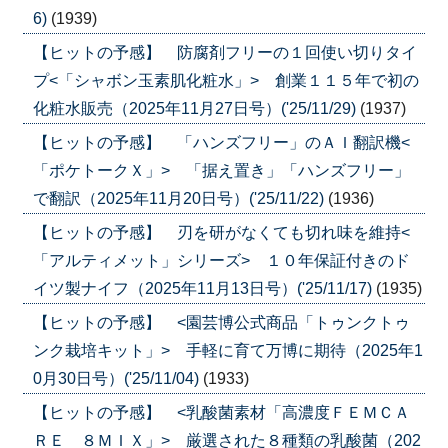
6)
(1939)
【ヒットの予感】 防腐剤フリーの１回使い切りタイ
プ<「シャボン玉素肌化粧水」> 創業１１５年で初の
化粧水販売（2025年11月27日号）('25/11/29)
(1937)
【ヒットの予感】 「ハンズフリー」のＡＩ翻訳機<
「ポケトークＸ」> 「据え置き」「ハンズフリー」
で翻訳（2025年11月20日号）('25/11/22)
(1936)
【ヒットの予感】 刃を研がなくても切れ味を維持<
「アルティメット」シリーズ> １０年保証付きのド
イツ製ナイフ（2025年11月13日号）('25/11/17)
(1935)
【ヒットの予感】 <園芸博公式商品「トゥンクトゥ
ンク栽培キット」> 手軽に育て万博に期待（2025年1
0月30日号）('25/11/04)
(1933)
【ヒットの予感】 <乳酸菌素材「高濃度ＦＥＭＣＡ
ＲＥ ８ＭＩＸ」> 厳選された８種類の乳酸菌（202