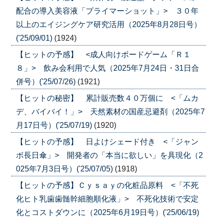
配合の導入美容液「プライマーショット」> ３０年
以上のエイジングケア研究活用（2025年8月28日号）
('25/09/01)
(1924)
【ヒットの予感】 <成人向けボードゲーム「Ｒ１
８」> 飲み会利用で人気（2025年7月24日・31日合
併号）('25/07/26)
(1921)
【ヒットの秘密】 累計販売数４０万個に <「ムカ
デ、バイバイ！」> 天然素材の国産忌避剤（2025年7
月17日号）('25/07/19)
(1920)
【ヒットの予感】 日よけシェード付き <「ジャン
ボ長日傘」> 開発者の「本当に欲しい」を具現化（2
025年7月3日号）('25/07/05)
(1918)
【ヒットの予感】Ｃｙｓａｙの化粧品原料 <「不死
化ヒト乳歯歯髄幹細胞順化液」> 不死化技術で安定
化とコストダウンに（2025年6月19日号）('25/06/19)