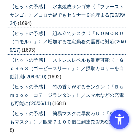
【ヒットの予感】 水素焼成サンゴ末〈「ファースト
サンゴ」〉／コロナ禍でもセミナー９割埋まる('20/09/
24)
(1694)
【ヒットの予感】 組み立てデスク〈「ＫＯＭＯＲＵ
（コモル）」〉／増加する在宅勤務の需要に対応('20/0
9/17)
(1693)
【ヒットの予感】 ストレスレベルも測定可能〈「Ｇ
ｏＢｅ３（ゴービースリー）」〉／摂取カロリーを自
動計測('20/09/10)
(1692)
【ヒットの予感】 竹の香りがするランタン〈「Ｂａ
ｍｂｏｏ コテージランタン」〉／スマホなどの充電
も可能に('20/06/11)
(1681)
【ヒットの予感】 簡易マスクに早変わり〈「なんで
もマスク」〉／販売７１００個に到達('20/05/21)
(167
8)