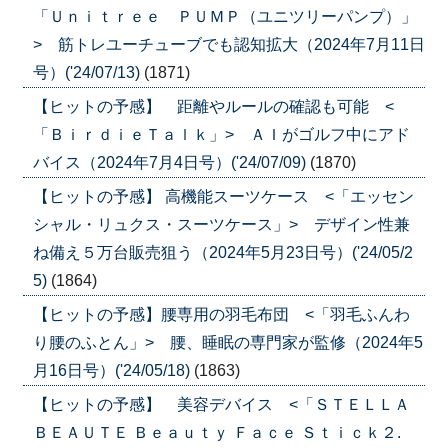
「Ｕｎｉｔｒｅｅ ＰＵＭＰ（ユニツリーパンプ）」
> 筋トレユーチューブでも認知拡大（2024年7月11日
号）('24/07/13)
(1871)
【ヒットの予感】 距離やルールの確認も可能 <
「ＢｉｒｄｉｅＴａｌｋ」> ＡＩがゴルフ中にアド
バイス（2024年7月4日号）('24/07/09)
(1870)
【ヒットの予感】 高機能スーツケース <「エッセン
シャル・リュクス・スーツケース」> デザイン性兼
ね備え５万台販売狙う（2024年5月23日号）('24/05/2
5)
(1864)
【ヒットの予感】腰専用の羽毛布団 <「羽毛ふんわ
り腰のふとん」> 腰、睡眠の専門家が監修（2024年5
月16日号）('24/05/18)
(1863)
【ヒットの予感】 美容デバイス <「ＳＴＥＬＬＡ
ＢＥＡＵＴＥ Ｂｅａｕｔｙ Ｆａｃｅ Ｓｔｉｃｋ２.