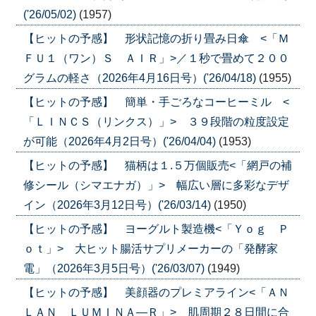
('26/05/02)
(1957)
【ヒットの予感】 形状記憶の折り畳み日傘 <「Ｍ
ＦＵ１（ワン）Ｓ ＡＩＲ」>／１秒で畳めて２００
グラムの軽さ（2026年4月16日号）('26/04/18)
(1955)
【ヒットの予感】 簡単・手ごろなコーヒーミル <
「ＬＩＮＣＳ（リンクス）」> ３９段階の粒度設定
が可能（2026年4月2日号）('26/04/04)
(1953)
【ヒットの予感】 猫柄は１.５万個販売<「網戸の補
修シール（シマエナガ）」> 幅広い層に多彩なデザ
イン（2026年3月12日号）('26/03/14)
(1950)
【ヒットの予感】 ヨーグルト製造機<「Ｙｏｇ Ｐ
ｏｔ」> 大ヒット腸活サプリメーカーの「発酵家
電」（2026年3月5日号）('26/03/07)
(1949)
【ヒットの予感】 美顔器のプレミアライン<「ＡＮ
ＬＡＮ ＬＵＭＩＮＡ―Ｒ」> 肌周期２８日間に合