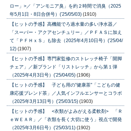
ロー」>／「アンモニア臭」を約２時間で消臭（2025
年5月1日・8日合併号）('25/05/03)
(1910)
【ヒットの予感】高機能でろ過水量の多い浄水器／
「スーパー・アクアセンチュリー」／ＰＦＡＳに加え
て「ＰＦＨｘＳ」も除去（2025年4月10日号）('25/04/
12)
(1907)
【ヒットの予感】専門家監修のストレッチ椅子「開脚
チェア」／新ブランド「リストレッチ」から第１弾
（2025年4月3日号）('25/04/05)
(1906)
【ヒットの予感】 子ども用の”健康茶”「こどもの健
康応援ブレンド茶」／人気インフルエンサーとコラボ
（2025年3月13日号）('25/03/15)
(1903)
【ヒットの予感】 <衣類がよみがえる柔軟剤> 「Ｒ
ｅＷＥＡＲ」／「衣類を長く大切に使う」視点で開発
（2025年3月6日号）('25/03/11)
(1902)