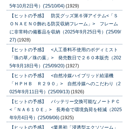
5年10月2日号）('25/10/04)
(1929)
【ヒットの予感】 防災グッズ第６弾アイテム<「Ｓ
ＯＮＡＥＮＯ飾れる防災収納フレーム」> フレーム
に非常時の備蓄品を収納（2025年9月25日号）('25/09/
27)
(1928)
【ヒットの予感】 <人工香料不使用のボディミスト
「珠の草／珠の葉」> 発売数日で２６０本販売（202
5年9月18日号）('25/09/20)
(1927)
【ヒットの予感】 <自然冷媒ハイブリッド給湯機
「ＨＰＨＢ Ｒ２９０」> 自然冷媒へのこだわり（2
025年9月11日号）('25/09/13)
(1926)
【ヒットの予感】 バッテリー交換可能なノートＰＣ
<「ＮＡ６１０Ｅ」> 長寿命で環境負荷を軽減（2025
年9月4日号）('25/09/06)
(1925)
【ヒットの予感】 <業界初「浸透型エクソソーム」