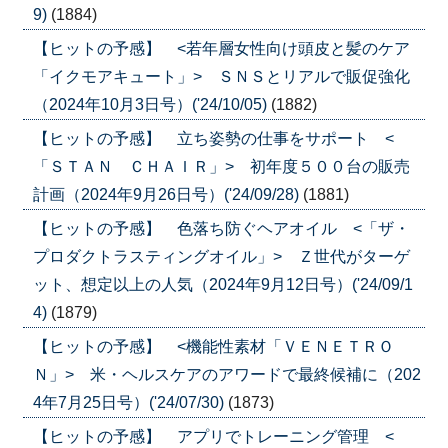
9)
(1884)
【ヒットの予感】 <若年層女性向け頭皮と髪のケア
「イクモアキュート」> ＳＮＳとリアルで販促強化
（2024年10月3日号）('24/10/05)
(1882)
【ヒットの予感】 立ち姿勢の仕事をサポート <
「ＳＴＡＮ ＣＨＡＩＲ」> 初年度５００台の販売
計画（2024年9月26日号）('24/09/28)
(1881)
【ヒットの予感】 色落ち防ぐヘアオイル <「ザ・
プロダクトラスティングオイル」> Ｚ世代がターゲ
ット、想定以上の人気（2024年9月12日号）('24/09/1
4)
(1879)
【ヒットの予感】 <機能性素材「ＶＥＮＥＴＲＯ
Ｎ」> 米・ヘルスケアのアワードで最終候補に（202
4年7月25日号）('24/07/30)
(1873)
【ヒットの予感】 アプリでトレーニング管理 <