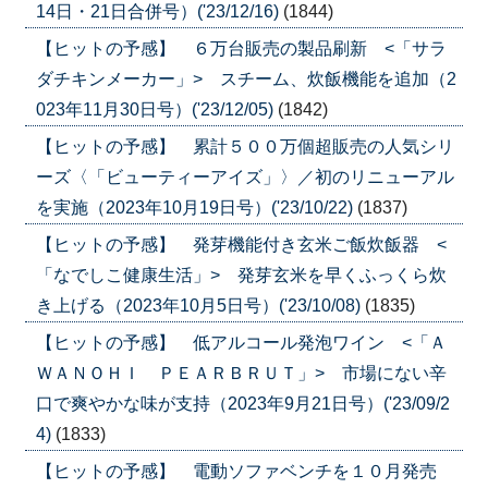
14日・21日合併号）('23/12/16)
(1844)
【ヒットの予感】 ６万台販売の製品刷新 <「サラ
ダチキンメーカー」> スチーム、炊飯機能を追加（2
023年11月30日号）('23/12/05)
(1842)
【ヒットの予感】 累計５００万個超販売の人気シリ
ーズ〈「ビューティーアイズ」〉／初のリニューアル
を実施（2023年10月19日号）('23/10/22)
(1837)
【ヒットの予感】 発芽機能付き玄米ご飯炊飯器 <
「なでしこ健康生活」> 発芽玄米を早くふっくら炊
き上げる（2023年10月5日号）('23/10/08)
(1835)
【ヒットの予感】 低アルコール発泡ワイン <「Ａ
ＷＡＮＯＨＩ ＰＥＡＲＢＲＵＴ」> 市場にない辛
口で爽やかな味が支持（2023年9月21日号）('23/09/2
4)
(1833)
【ヒットの予感】 電動ソファベンチを１０月発売