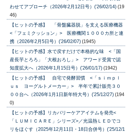
わせてアプローチ（2026年2月12日号）('26/02/14)
(19
46)
【ヒットの予感】 「骨盤臓器脱」を支える医療機器
<「フェミクッション」> 医療機関１０００カ所と連
携（2026年2月5日号）('26/02/07)
(1945)
【ヒットの予感】水で戻すだけで本格的な味 <「国
産長芋とろろ」「大根おろし」> アワード受賞で認
知度拡大へ（2026年1月15日号）('26/01/17)
(1942)
【ヒットの予感】 自宅で発酵習慣 <「ｓｉｍｐｌ
ｕｓ ヨーグルトメーカー」> 半年で累計販売３０
００台へ（2026年1月1日新年特大号）('25/12/27)
(194
0)
【ヒットの予感】リカバリーケアアイテムを発売<
「ＬＵＭＩＣＡＲＥ」シリーズ>／光温熱ＬＥＤでコ
リをほぐす（2025年12月11日・18日合併号）('25/12/1