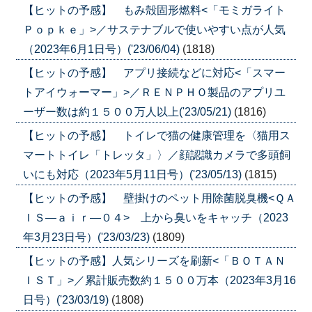
【ヒットの予感】 もみ殻固形燃料<「モミガライト
Ｐｏｐｋｅ」>／サステナブルで使いやすい点が人気
（2023年6月1日号）('23/06/04)
(1818)
【ヒットの予感】 アプリ接続などに対応<「スマー
トアイウォーマー」>／ＲＥＮＰＨＯ製品のアプリユ
ーザー数は約１５００万人以上('23/05/21)
(1816)
【ヒットの予感】 トイレで猫の健康管理を〈猫用ス
マートトイレ「トレッタ」〉／顔認識カメラで多頭飼
いにも対応（2023年5月11日号）('23/05/13)
(1815)
【ヒットの予感】 壁掛けのペット用除菌脱臭機<ＱＡ
ＩＳ―ａｉｒ―０４> 上から臭いをキャッチ（2023
年3月23日号）('23/03/23)
(1809)
【ヒットの予感】人気シリーズを刷新<「ＢＯＴＡＮ
ＩＳＴ」>／累計販売数約１５００万本（2023年3月16
日号）('23/03/19)
(1808)