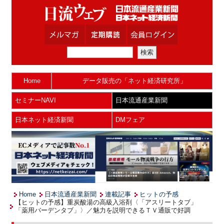
Home
データ販売の「ネット経済研究所」
セミナーNAVI
日本流通産業新聞
日本ネット経済新聞
DMフェア
Home
日本流通産業新聞
連載記事
ヒットの予感
【ヒットの予感】重炭酸湯の高級入浴剤〈「アスリートタブ」
「薬用バーデンタブ」〉／魅力を説明できるＴＶ通販で好調