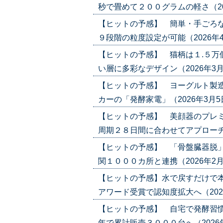
秒で畳めて２００グラムの軽さ（2026年
【ヒットの予感】 簡単・手ごろな
９段階の粒度設定が可能（2026年4月2日
【ヒットの予感】 猫柄は１.５万
い層に多彩なデザイン（2026年3月12日
【ヒットの予感】 ヨーグルト製造
カーの「発酵家電」（2026年3月5日号）
【ヒットの予感】 美顔器のプレミ
周期２８日間に合わせてアプローチ（202
【ヒットの予感】 「骨盤臓器脱」
関１０００カ所と連携（2026年2月5日号
【ヒットの予感】水で戻すだけで
アワード受賞で認知度拡大へ（2026年1
【ヒットの予感】 自宅で発酵習慣
年で累計販売３０００台へ（2026年1月