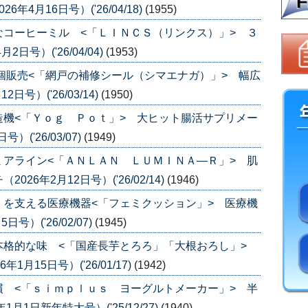
4月16日号）('26/04/18)
(1955)
コーヒーミル <「ＬＩＮＣＳ（リンクス）」> ３
号）('26/04/04)
(1953)
個販売<「網戸の補修シール（シマエナガ）」> 幅広
号）('26/03/14)
(1950)
機<「Ｙｏｇ Ｐｏｔ」> 大ヒット腸活サプリメー
('26/03/07)
(1949)
アライン<「ＡＮＬＡＮ ＬＵＭＩＮＡ―Ｒ」> 肌
6年2月12日号）('26/02/14)
(1946)
を支える医療機器<「フェミクッション」> 医療機
）('26/02/07)
(1945)
本格的な味 <「国産長芋とろろ」「大根おろし」>
月15日号）('26/01/17)
(1942)
 <「ｓｉｍｐｌｕｓ ヨーグルトメーカー」> 半
1日新年特大号）('25/12/27)
(1940)