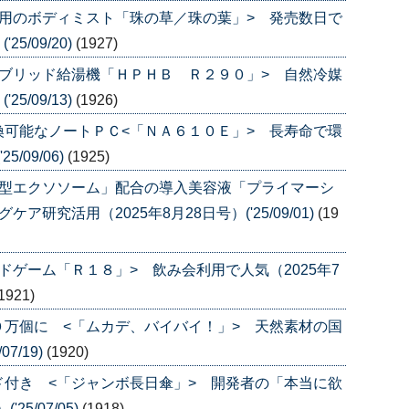
用のボディミスト「珠の草／珠の葉」> 発売数日で
5/09/20)
(1927)
ブリッド給湯機「ＨＰＨＢ Ｒ２９０」> 自然冷媒
5/09/13)
(1926)
可能なノートＰＣ<「ＮＡ６１０Ｅ」> 長寿命で環
/09/06)
(1925)
透型エクソソーム」配合の導入美容液「プライマーシ
研究活用（2025年8月28日号）('25/09/01)
(19
ドゲーム「Ｒ１８」> 飲み会利用で人気（2025年7
1921)
万個に <「ムカデ、バイバイ！」> 天然素材の国
7/19)
(1920)
付き <「ジャンボ長日傘」> 開発者の「本当に欲
5/07/05)
(1918)