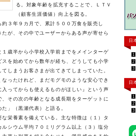
る。対象年齢を拡充することで、ＬＴＶ
（顧客生涯価値）向上を図る。
約３年９カ月で、累計５００万食を販売し
きたが、その中でユーザーからある声が寄せら
日
１歳半から小学校入学前までをメインターゲ
1
ビスを始めてから数年が経ち、どうしても小学
2
3
してしまうお客さまが出てきてしまっていた。
くなったけれど、まだモグモのような安心でき
日
に入ってからも使えるものがほしい』という声
1
で、その次の年齢となる成長期をターゲットに
2
めた」（黒瀬代表）と語る。
3
な栄養素を備えている。主な特徴は（１）タ
カルシウム平均７０ミリグラム以上（３）塩分