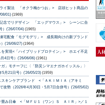
ライ製法 「オクラ梅かつお」> 店頭ヒット商品の
8/01)
(1969)
記念でリデザイン 「エッグマウス」> シーンに合
'26/07/04)
(1965)
凍宅配食「モグモデリ」> 成長期向けの新ブランド
26/06/27)
(1964)
を実現<「ハイブリッドプロテイン」> ホエイ不足
号）('26/06/06)
(1961)
ナガ」モチーフに〈「防災シマエナガホイッスル」〉
1日号）('26/05/23)
(1959)
ススキンケアブランド <「ＡＫＩＭＩＡ（アキミ
（2026年4月30日・5月7日合併号）('26/05/02)
畳み日傘 <「ＭＦＵ１（ワン）Ｓ ＡＩＲ」>／１