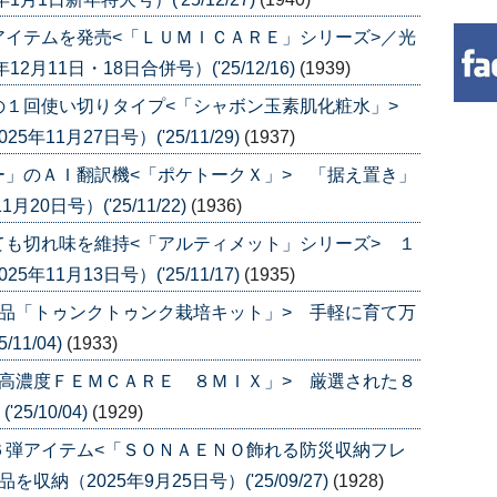
イテムを発売<「ＬＵＭＩＣＡＲＥ」シリーズ>／光
月11日・18日合併号）('25/12/16)
(1939)
の１回使い切りタイプ<「シャボン玉素肌化粧水」>
11月27日号）('25/11/29)
(1937)
」のＡＩ翻訳機<「ポケトークＸ」> 「据え置き」
0日号）('25/11/22)
(1936)
も切れ味を維持<「アルティメット」シリーズ> １
11月13日号）('25/11/17)
(1935)
品「トゥンクトゥンク栽培キット」> 手軽に育て万
11/04)
(1933)
高濃度ＦＥＭＣＡＲＥ ８ＭＩＸ」> 厳選された８
5/10/04)
(1929)
６弾アイテム<「ＳＯＮＡＥＮＯ飾れる防災収納フレ
（2025年9月25日号）('25/09/27)
(1928)