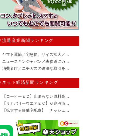
本流通産業新聞ランキング
ヤマト運輸／宅急便、サイズ拡大／…
ニュースキンジャパン／表参道にカ…
消費者庁／ニチガスの違法な取引を…
本ネット経済新聞ランキング
【コーヒーＥＣ】止まらない原料高…
【リカバリーウエアＥＣ】６兆円市…
【拡大する冷凍宅配食】 ナッシュ…