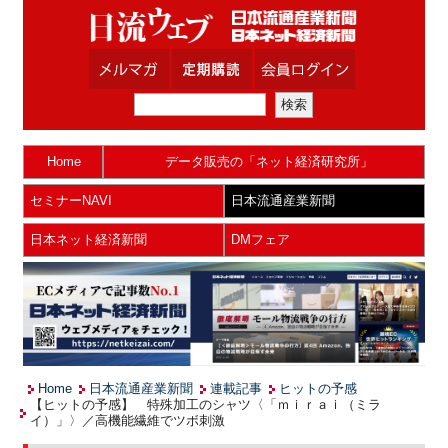
Home
データ販売の「ネット経済研究所」
セミナーNAVI
日本流通産業新聞
日本ネット経済新聞
DMフェア
Home
日本流通産業新聞
連載記事
ヒットの予感
【ヒットの予感】 特殊加工のシャツ〈「ｍｉｒａｉ（ミラ
イ）」〉／高機能繊維でツボ刺激