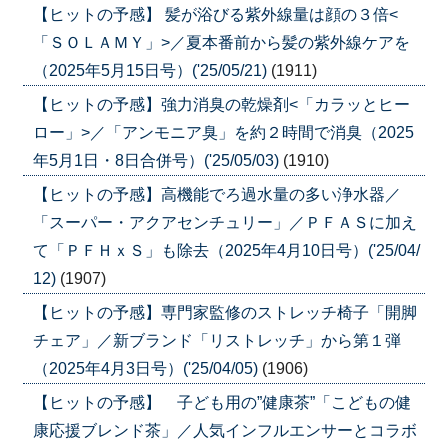
【ヒットの予感】 髪が浴びる紫外線量は顔の３倍<
「ＳＯＬＡＭＹ」>／夏本番前から髪の紫外線ケアを
（2025年5月15日号）('25/05/21)
(1911)
【ヒットの予感】強力消臭の乾燥剤<「カラッとヒー
ロー」>／「アンモニア臭」を約２時間で消臭（2025
年5月1日・8日合併号）('25/05/03)
(1910)
【ヒットの予感】高機能でろ過水量の多い浄水器／
「スーパー・アクアセンチュリー」／ＰＦＡＳに加え
て「ＰＦＨｘＳ」も除去（2025年4月10日号）('25/04/
12)
(1907)
【ヒットの予感】専門家監修のストレッチ椅子「開脚
チェア」／新ブランド「リストレッチ」から第１弾
（2025年4月3日号）('25/04/05)
(1906)
【ヒットの予感】 子ども用の”健康茶”「こどもの健
康応援ブレンド茶」／人気インフルエンサーとコラボ