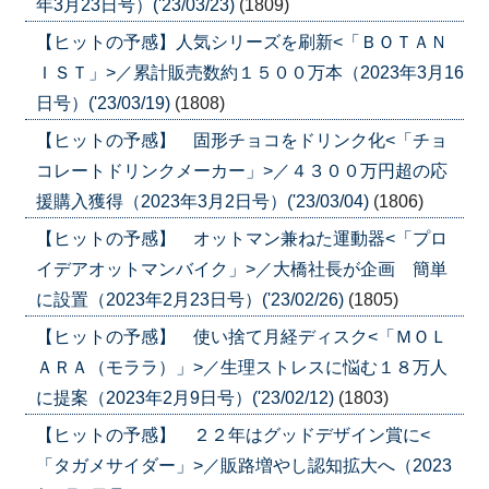
年3月23日号）('23/03/23)
(1809)
【ヒットの予感】人気シリーズを刷新<「ＢＯＴＡＮ
ＩＳＴ」>／累計販売数約１５００万本（2023年3月16
日号）('23/03/19)
(1808)
【ヒットの予感】 固形チョコをドリンク化<「チョ
コレートドリンクメーカー」>／４３００万円超の応
援購入獲得（2023年3月2日号）('23/03/04)
(1806)
【ヒットの予感】 オットマン兼ねた運動器<「プロ
イデアオットマンバイク」>／大橋社長が企画 簡単
に設置（2023年2月23日号）('23/02/26)
(1805)
【ヒットの予感】 使い捨て月経ディスク<「ＭＯＬ
ＡＲＡ（モララ）」>／生理ストレスに悩む１８万人
に提案（2023年2月9日号）('23/02/12)
(1803)
【ヒットの予感】 ２２年はグッドデザイン賞に<
「タガメサイダー」>／販路増やし認知拡大へ（2023