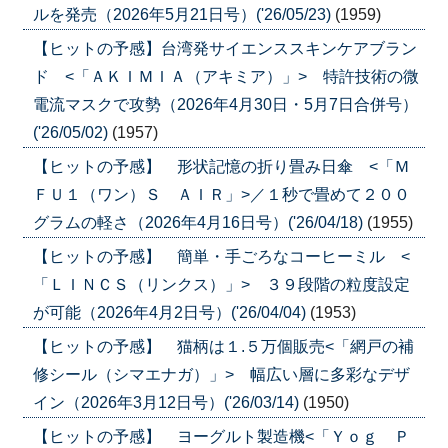
ルを発売（2026年5月21日号）('26/05/23)
(1959)
【ヒットの予感】台湾発サイエンススキンケアブラン
ド <「ＡＫＩＭＩＡ（アキミア）」> 特許技術の微
電流マスクで攻勢（2026年4月30日・5月7日合併号）
('26/05/02)
(1957)
【ヒットの予感】 形状記憶の折り畳み日傘 <「Ｍ
ＦＵ１（ワン）Ｓ ＡＩＲ」>／１秒で畳めて２００
グラムの軽さ（2026年4月16日号）('26/04/18)
(1955)
【ヒットの予感】 簡単・手ごろなコーヒーミル <
「ＬＩＮＣＳ（リンクス）」> ３９段階の粒度設定
が可能（2026年4月2日号）('26/04/04)
(1953)
【ヒットの予感】 猫柄は１.５万個販売<「網戸の補
修シール（シマエナガ）」> 幅広い層に多彩なデザ
イン（2026年3月12日号）('26/03/14)
(1950)
【ヒットの予感】 ヨーグルト製造機<「Ｙｏｇ Ｐ