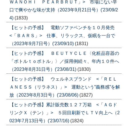
ＷＡＮＯＨＩ ＰＥＡＲＢＲＵＴ」> 市場にない辛
口で爽やかな味が支持（2023年9月21日号）('23/09/2
4)
(1833)
【ヒットの予感】 電動ソファベンチを１０月発売
<「ＢＡＲＳ」> 仕事、リラックス、仮眠を一台で
（2023年9月7日号）('23/09/10)
(1831)
【ヒットの予感】 ＢＥＵＴＹＣＬＥ〈化粧品容器の
「ボトルｔｏボトル」〉／採用例続々、年内１０件へ
（2023年8月31日号）('23/08/31)
(1830)
【ヒットの予感】 ウェルネスブランド <「ＲＥＬ
ＡＮＥＳＳ（リラネス）」> 運動という”義務感”を解
放（2023年8月3日号）('23/08/06)
(1827)
【ヒットの予感】累計販売数１２７万箱 <「ＡＧド
リンクＸ（テン）」> ５回目刷新でＬＴＶ向上へ（2
023年7月13日号）('23/07/16)
(1824)