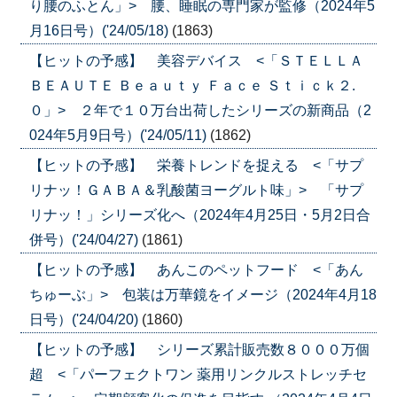
り腰のふとん」> 腰、睡眠の専門家が監修（2024年5
月16日号）('24/05/18)
(1863)
【ヒットの予感】 美容デバイス <「ＳＴＥＬＬＡ
ＢＥＡＵＴＥ Ｂｅａｕｔｙ Ｆａｃｅ Ｓｔｉｃｋ２.
０」> ２年で１０万台出荷したシリーズの新商品（2
024年5月9日号）('24/05/11)
(1862)
【ヒットの予感】 栄養トレンドを捉える <「サプ
リナッ！ＧＡＢＡ＆乳酸菌ヨーグルト味」> 「サプ
リナッ！」シリーズ化へ（2024年4月25日・5月2日合
併号）('24/04/27)
(1861)
【ヒットの予感】 あんこのペットフード <「あん
ちゅーぶ」> 包装は万華鏡をイメージ（2024年4月18
日号）('24/04/20)
(1860)
【ヒットの予感】 シリーズ累計販売数８０００万個
超 <「パーフェクトワン 薬用リンクルストレッチセ