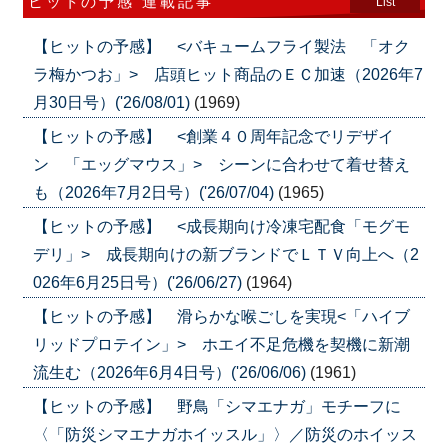
ヒットの予感 連載記事
List
【ヒットの予感】 <バキュームフライ製法 「オク
ラ梅かつお」> 店頭ヒット商品のＥＣ加速（2026年7
月30日号）('26/08/01)
(1969)
【ヒットの予感】 <創業４０周年記念でリデザイ
ン 「エッグマウス」> シーンに合わせて着せ替え
も（2026年7月2日号）('26/07/04)
(1965)
【ヒットの予感】 <成長期向け冷凍宅配食「モグモ
デリ」> 成長期向けの新ブランドでＬＴＶ向上へ（2
026年6月25日号）('26/06/27)
(1964)
【ヒットの予感】 滑らかな喉ごしを実現<「ハイブ
リッドプロテイン」> ホエイ不足危機を契機に新潮
流生む（2026年6月4日号）('26/06/06)
(1961)
【ヒットの予感】 野鳥「シマエナガ」モチーフに
〈「防災シマエナガホイッスル」〉／防災のホイッス