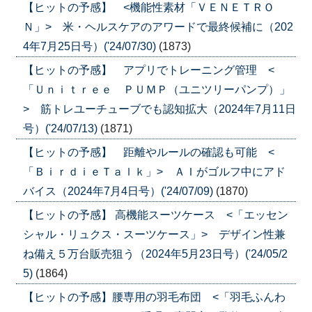
【ヒットの予感】 <機能性素材「ＶＥＮＥＴＲＯ
Ｎ」> 米・ヘルスケアのアワードで最終候補に（202
4年7月25日号）('24/07/30)
(1873)
【ヒットの予感】 アプリでトレーニング管理 <
「Ｕｎｉｔｒｅｅ ＰＵＭＰ（ユニツリーパンプ）」
> 筋トレユーチューブでも認知拡大（2024年7月11日
号）('24/07/13)
(1871)
【ヒットの予感】 距離やルールの確認も可能 <
「ＢｉｒｄｉｅＴａｌｋ」> ＡＩがゴルフ中にアド
バイス（2024年7月4日号）('24/07/09)
(1870)
【ヒットの予感】 高機能スーツケース <「エッセン
シャル・リュクス・スーツケース」> デザイン性兼
ね備え５万台販売狙う（2024年5月23日号）('24/05/2
5)
(1864)
【ヒットの予感】腰専用の羽毛布団 <「羽毛ふんわ