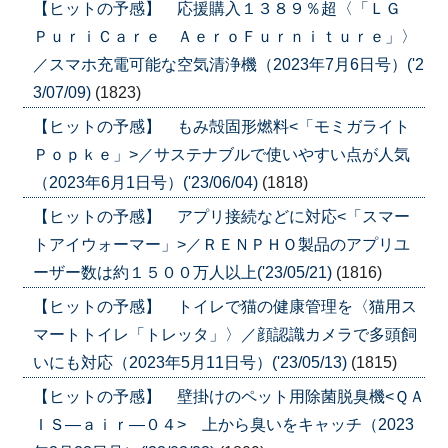
【ヒットの予感】 応援購入１３８９％超〈「ＬＧ
ＰｕｒｉＣａｒｅ ＡｅｒｏＦｕｒｎｉｔｕｒｅ」〉
／スマホ充電可能な空気清浄機（2023年7月6日号）('2
3/07/09)
(1823)
【ヒットの予感】 もみ殻固形燃料<「モミガライト
Ｐｏｐｋｅ」>／サステナブルで使いやすい点が人気
（2023年6月1日号）('23/06/04)
(1818)
【ヒットの予感】 アプリ接続などに対応<「スマー
トアイウォーマー」>／ＲＥＮＰＨＯ製品のアプリユ
ーザー数は約１５００万人以上('23/05/21)
(1816)
【ヒットの予感】 トイレで猫の健康管理を〈猫用ス
マートトイレ「トレッタ」〉／顔認識カメラで多頭飼
いにも対応（2023年5月11日号）('23/05/13)
(1815)
【ヒットの予感】 壁掛けのペット用除菌脱臭機<ＱＡ
ＩＳ―ａｉｒ―０４> 上から臭いをキャッチ（2023