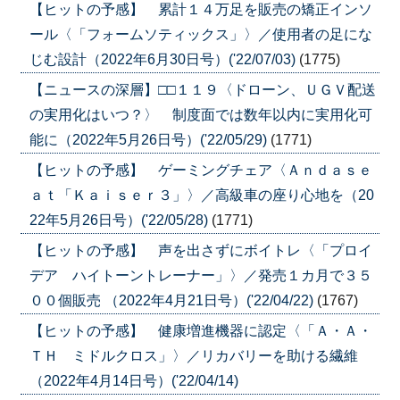
【ヒットの予感】 累計１４万足を販売の矯正インソ
ール〈「フォームソティックス」〉／使用者の足にな
じむ設計（2022年6月30日号）('22/07/03)
(1775)
【ニュースの深層】□□１１９〈ドローン、ＵＧＶ配送
の実用化はいつ？〉 制度面では数年以内に実用化可
能に（2022年5月26日号）('22/05/29)
(1771)
【ヒットの予感】 ゲーミングチェア〈Ａｎｄａｓｅ
ａｔ「Ｋａｉｓｅｒ３」〉／高級車の座り心地を（20
22年5月26日号）('22/05/28)
(1771)
【ヒットの予感】 声を出さずにボイトレ〈「プロイ
デア ハイトーントレーナー」〉／発売１カ月で３５
００個販売 （2022年4月21日号）('22/04/22)
(1767)
【ヒットの予感】 健康増進機器に認定〈「Ａ・Ａ・
ＴＨ ミドルクロス」〉／リカバリーを助ける繊維
（2022年4月14日号）('22/04/14)