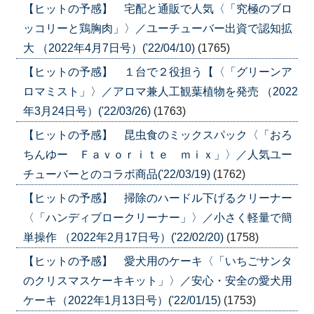
【ヒットの予感】 宅配と通販で人気〈「究極のブロ
ッコリーと鶏胸肉」〉／ユーチューバー出資で認知拡
大 （2022年4月7日号）('22/04/10)
(1765)
【ヒットの予感】 １台で２役担う【〈「グリーンア
ロマミスト」〉／アロマ兼人工観葉植物を発売 （2022
年3月24日号）('22/03/26)
(1763)
【ヒットの予感】 昆虫食のミックスパック〈「おろ
ちんゆー Ｆａｖｏｒｉｔｅ ｍｉｘ」〉／人気ユー
チューバーとのコラボ商品('22/03/19)
(1762)
【ヒットの予感】 掃除のハードル下げるクリーナー
〈「ハンディブロークリーナー」〉／小さく軽量で簡
単操作 （2022年2月17日号）('22/02/20)
(1758)
【ヒットの予感】 愛犬用のケーキ〈「いちごサンタ
のクリスマスケーキキット」〉／安心・安全の愛犬用
ケーキ（2022年1月13日号）('22/01/15)
(1753)