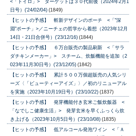
<「トイロ」> ターゲットは３０代前後（2024年2月1
日号）('24/02/04)
(1849)
【ヒットの予感】 斬新デザインのポーチ <「”深
淵”ポーチ」>／ニーチェの哲学から着想（2023年12月
14日・21日合併号）('23/12/16)
(1844)
【ヒットの予感】 ６万台販売の製品刷新 <「サラ
ダチキンメーカー」> スチーム、炊飯機能を追加（2
023年11月30日号）('23/12/05)
(1842)
【ヒットの予感】 累計５００万個超販売の人気シリ
ーズ〈「ビューティーアイズ」〉／初のリニューアル
を実施（2023年10月19日号）('23/10/22)
(1837)
【ヒットの予感】 発芽機能付き玄米ご飯炊飯器 <
「なでしこ健康生活」> 発芽玄米を早くふっくら炊
き上げる（2023年10月5日号）('23/10/08)
(1835)
【ヒットの予感】 低アルコール発泡ワイン <「Ａ