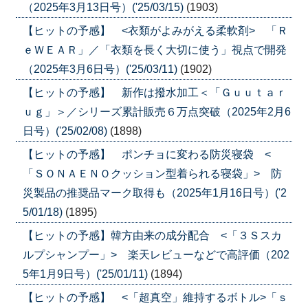
（2025年3月13日号）('25/03/15)
(1903)
【ヒットの予感】 <衣類がよみがえる柔軟剤> 「Ｒ
ｅＷＥＡＲ」／「衣類を長く大切に使う」視点で開発
（2025年3月6日号）('25/03/11)
(1902)
【ヒットの予感】 新作は撥水加工＜「Ｇｕｕｔａｒ
ｕｇ」＞／シリーズ累計販売６万点突破（2025年2月6
日号）('25/02/08)
(1898)
【ヒットの予感】 ポンチョに変わる防災寝袋 <
「ＳＯＮＡＥＮＯクッション型着られる寝袋」> 防
災製品の推奨品マーク取得も（2025年1月16日号）('2
5/01/18)
(1895)
【ヒットの予感】韓方由来の成分配合 <「３Ｓスカ
ルプシャンプー」> 楽天レビューなどで高評価（202
5年1月9日号）('25/01/11)
(1894)
【ヒットの予感】 <「超真空」維持するボトル>「ｓ