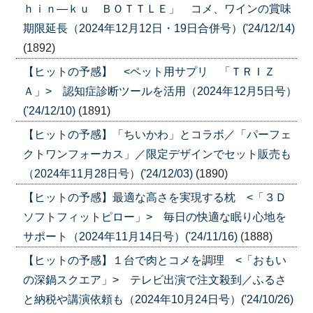
ｈｉｎ―ｋｕ ＢＯＴＴＬＥ」 コメ、ワインの賞味
期限延長（2024年12月12日・19日合併号）('24/12/14)
(1892)
【ヒットの予感】 <ペット用サプリ 「ＴＲＩＺ
Ａ」> 認知症診断ツールを活用（2024年12月5日号）
('24/12/10)
(1891)
【ヒットの予感】「ちいかわ」とコラボ／「パーフェ
クトワンフォーカス」／限定デザインでセット販売も
（2024年11月28日号）('24/12/03)
(1890)
【ヒットの予感】最適な高さを実現する枕 <「３Ｄ
ソフトフィットピロー」> 毎日の快適な眠り心地を
サポート（2024年11月14日号）('24/11/16)
(1888)
【ヒットの予感】１台で肉とコメを調理 <「おもい
の深鍋スクエア」> テレビ出演で注文殺到／ふるさ
と納税や講演依頼も（2024年10月24日号）('24/10/26)