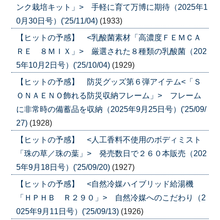
ンク栽培キット」> 手軽に育て万博に期待（2025年1
0月30日号）('25/11/04)
(1933)
【ヒットの予感】 <乳酸菌素材「高濃度ＦＥＭＣＡ
ＲＥ ８ＭＩＸ」> 厳選された８種類の乳酸菌（202
5年10月2日号）('25/10/04)
(1929)
【ヒットの予感】 防災グッズ第６弾アイテム<「Ｓ
ＯＮＡＥＮＯ飾れる防災収納フレーム」> フレーム
に非常時の備蓄品を収納（2025年9月25日号）('25/09/
27)
(1928)
【ヒットの予感】 <人工香料不使用のボディミスト
「珠の草／珠の葉」> 発売数日で２６０本販売（202
5年9月18日号）('25/09/20)
(1927)
【ヒットの予感】 <自然冷媒ハイブリッド給湯機
「ＨＰＨＢ Ｒ２９０」> 自然冷媒へのこだわり（2
025年9月11日号）('25/09/13)
(1926)