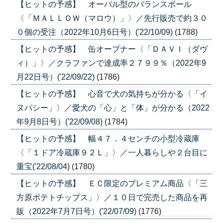
【ヒットの予感】 オーバル型のバランスボール
〈「ＭＡＬＬＯＷ（マロウ）」〉／先行販売で約３０
０個の受注（2022年10月6日号）('22/10/09)
(1788)
【ヒットの予感】 缶オープナー〈「ＤＡＶＩ（ダヴ
ィ）」〉／クラファンで達成率２７９９％（2022年9
月22日号）('22/09/22)
(1786)
【ヒットの予感】 心音で犬の気持ちが分かる〈「イ
ヌパシー」〉／愛犬の「心」と「体」が分かる（2022
年9月8日号）('22/09/08)
(1784)
【ヒットの予感】 幅４７．４センチの小型冷蔵庫
〈「１ドア冷蔵庫９２Ｌ」〉／一人暮らしや２台目に
重宝('22/08/04)
(1780)
【ヒットの予感】 ＥＣ限定のプレミアム商品〈「三
方原ポテトチップス」〉／１０日で完売した商品を再
販（2022年7月7日号）('22/07/09)
(1776)