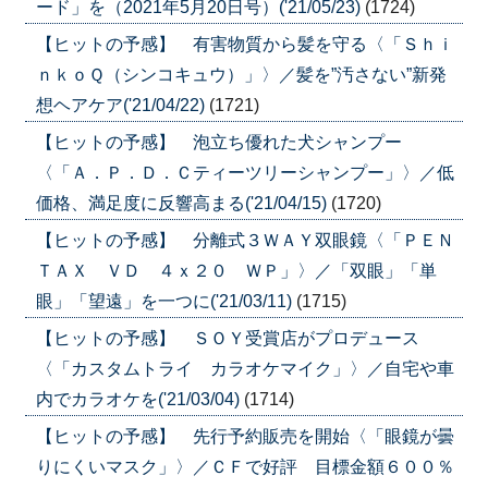
ード」を（2021年5月20日号）('21/05/23)
(1724)
【ヒットの予感】 有害物質から髪を守る〈「Ｓｈｉ
ｎｋｏＱ（シンコキュウ）」〉／髪を”汚さない”新発
想ヘアケア('21/04/22)
(1721)
【ヒットの予感】 泡立ち優れた犬シャンプー
〈「Ａ．Ｐ．Ｄ．Ｃティーツリーシャンプー」〉／低
価格、満足度に反響高まる('21/04/15)
(1720)
【ヒットの予感】 分離式３ＷＡＹ双眼鏡〈「ＰＥＮ
ＴＡＸ ＶＤ ４ｘ２０ ＷＰ」〉／「双眼」「単
眼」「望遠」を一つに('21/03/11)
(1715)
【ヒットの予感】 ＳＯＹ受賞店がプロデュース
〈「カスタムトライ カラオケマイク」〉／自宅や車
内でカラオケを('21/03/04)
(1714)
【ヒットの予感】 先行予約販売を開始〈「眼鏡が曇
りにくいマスク」〉／ＣＦで好評 目標金額６００％