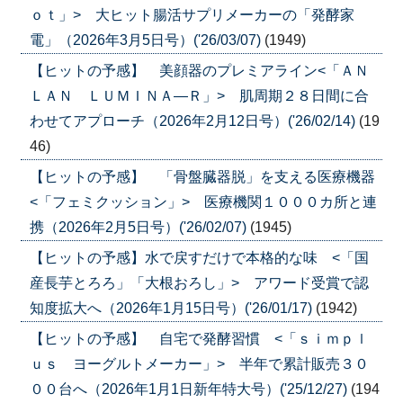
ｏｔ」> 大ヒット腸活サプリメーカーの「発酵家
電」（2026年3月5日号）('26/03/07)
(1949)
【ヒットの予感】 美顔器のプレミアライン<「ＡＮ
ＬＡＮ ＬＵＭＩＮＡ―Ｒ」> 肌周期２８日間に合
わせてアプローチ（2026年2月12日号）('26/02/14)
(19
46)
【ヒットの予感】 「骨盤臓器脱」を支える医療機器
<「フェミクッション」> 医療機関１０００カ所と連
携（2026年2月5日号）('26/02/07)
(1945)
【ヒットの予感】水で戻すだけで本格的な味 <「国
産長芋とろろ」「大根おろし」> アワード受賞で認
知度拡大へ（2026年1月15日号）('26/01/17)
(1942)
【ヒットの予感】 自宅で発酵習慣 <「ｓｉｍｐｌ
ｕｓ ヨーグルトメーカー」> 半年で累計販売３０
００台へ（2026年1月1日新年特大号）('25/12/27)
(194