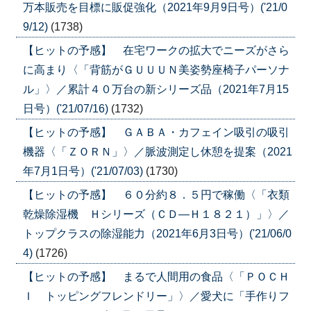
万本販売を目標に販促強化（2021年9月9日号）('21/0
9/12)
(1738)
【ヒットの予感】 在宅ワークの拡大でニーズがさら
に高まり〈「背筋がＧＵＵＵＮ美姿勢座椅子パーソナ
ル」〉／累計４０万台の新シリーズ品（2021年7月15
日号）('21/07/16)
(1732)
【ヒットの予感】 ＧＡＢＡ・カフェイン吸引の吸引
機器〈「ＺＯＲＮ」〉／脈波測定し休憩を提案（2021
年7月1日号）('21/07/03)
(1730)
【ヒットの予感】 ６０分約８．５円で稼働〈「衣類
乾燥除湿機 Ｈシリーズ（ＣＤ―Ｈ１８２１）」〉／
トップクラスの除湿能力（2021年6月3日号）('21/06/0
4)
(1726)
【ヒットの予感】 まるで人間用の食品〈「ＰＯＣＨ
Ｉ トッピングフレンドリー」〉／愛犬に「手作りフ