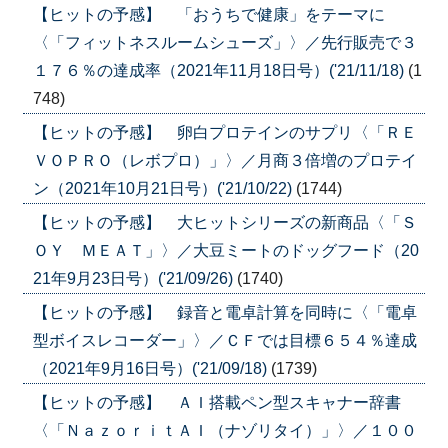
【ヒットの予感】 「おうちで健康」をテーマに
〈「フィットネスルームシューズ」〉／先行販売で３
１７６％の達成率（2021年11月18日号）('21/11/18)
(1
748)
【ヒットの予感】 卵白プロテインのサプリ〈「ＲＥ
ＶＯＰＲＯ（レボプロ）」〉／月商３倍増のプロテイ
ン（2021年10月21日号）('21/10/22)
(1744)
【ヒットの予感】 大ヒットシリーズの新商品〈「Ｓ
ＯＹ ＭＥＡＴ」〉／大豆ミートのドッグフード（20
21年9月23日号）('21/09/26)
(1740)
【ヒットの予感】 録音と電卓計算を同時に〈「電卓
型ボイスレコーダー」〉／ＣＦでは目標６５４％達成
（2021年9月16日号）('21/09/18)
(1739)
【ヒットの予感】 ＡＩ搭載ペン型スキャナー辞書
〈「ＮａｚｏｒｉｔＡＩ（ナゾリタイ）」〉／１００