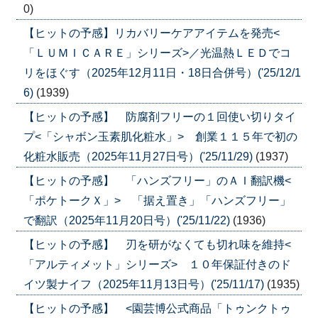
0)
【ヒットの予感】リカバリーケアアイテムを発売<
「ＬＵＭＩＣＡＲＥ」シリーズ>／光温熱ＬＥＤでコ
リをほぐす（2025年12月11日・18日合併号）('25/12/1
6)
(1939)
【ヒットの予感】 防腐剤フリーの１回使い切りタイ
プ<「シャボン玉素肌化粧水」> 創業１１５年で初の
化粧水販売（2025年11月27日号）('25/11/29)
(1937)
【ヒットの予感】 「ハンズフリー」のＡＩ翻訳機<
「ポケトークＸ」> 「据え置き」「ハンズフリー」
で翻訳（2025年11月20日号）('25/11/22)
(1936)
【ヒットの予感】 刃を研がなくても切れ味を維持<
「アルティメット」シリーズ> １０年保証付きのド
イツ製ナイフ（2025年11月13日号）('25/11/17)
(1935)
【ヒットの予感】 <園芸博公式商品「トゥンクトゥ