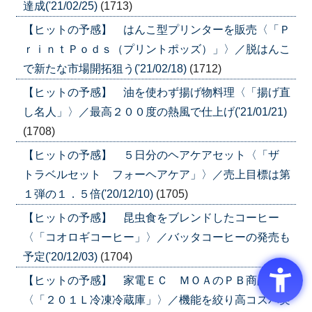
達成('21/02/25)
(1713)
【ヒットの予感】 はんこ型プリンターを販売〈「Ｐ
ｒｉｎｔＰｏｄｓ（プリントポッズ）」〉／脱はんこ
で新たな市場開拓狙う('21/02/18)
(1712)
【ヒットの予感】 油を使わず揚げ物料理〈「揚げ直
し名人」〉／最高２００度の熱風で仕上げ('21/01/21)
(1708)
【ヒットの予感】 ５日分のヘアケアセット〈「ザ
トラベルセット フォーヘアケア」〉／売上目標は第
１弾の１．５倍('20/12/10)
(1705)
【ヒットの予感】 昆虫食をブレンドしたコーヒー
〈「コオロギコーヒー」〉／バッタコーヒーの発売も
予定('20/12/03)
(1704)
【ヒットの予感】 家電ＥＣ ＭＯＡのＰＢ商品
〈「２０１Ｌ冷凍冷蔵庫」〉／機能を絞り高コスパ実