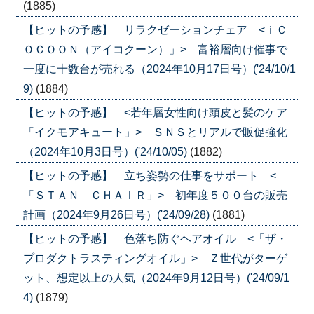
(1885)
【ヒットの予感】 リラクゼーションチェア <ｉＣ
ＯＣＯＯＮ（アイコクーン）」> 富裕層向け催事で
一度に十数台が売れる（2024年10月17日号）('24/10/1
9)
(1884)
【ヒットの予感】 <若年層女性向け頭皮と髪のケア
「イクモアキュート」> ＳＮＳとリアルで販促強化
（2024年10月3日号）('24/10/05)
(1882)
【ヒットの予感】 立ち姿勢の仕事をサポート <
「ＳＴＡＮ ＣＨＡＩＲ」> 初年度５００台の販売
計画（2024年9月26日号）('24/09/28)
(1881)
【ヒットの予感】 色落ち防ぐヘアオイル <「ザ・
プロダクトラスティングオイル」> Ｚ世代がターゲ
ット、想定以上の人気（2024年9月12日号）('24/09/1
4)
(1879)