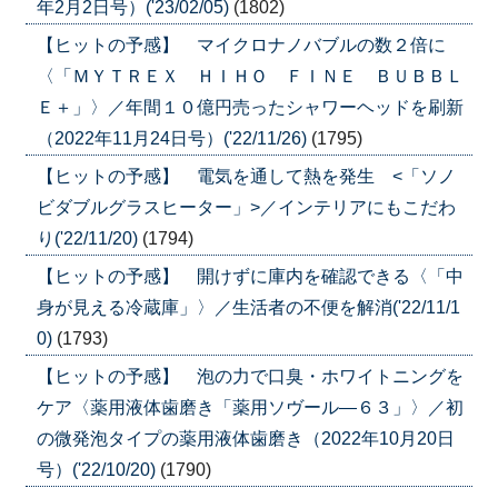
年2月2日号）('23/02/05)
(1802)
【ヒットの予感】 マイクロナノバブルの数２倍に
〈「ＭＹＴＲＥＸ ＨＩＨＯ ＦＩＮＥ ＢＵＢＢＬ
Ｅ＋」〉／年間１０億円売ったシャワーヘッドを刷新
（2022年11月24日号）('22/11/26)
(1795)
【ヒットの予感】 電気を通して熱を発生 <「ソノ
ビダブルグラスヒーター」>／インテリアにもこだわ
り('22/11/20)
(1794)
【ヒットの予感】 開けずに庫内を確認できる〈「中
身が見える冷蔵庫」〉／生活者の不便を解消('22/11/1
0)
(1793)
【ヒットの予感】 泡の力で口臭・ホワイトニングを
ケア〈薬用液体歯磨き「薬用ソヴール―６３」〉／初
の微発泡タイプの薬用液体歯磨き（2022年10月20日
号）('22/10/20)
(1790)