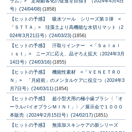
ラム」> 定期顧客化の促進を目指す （2024年4月4日
号）('24/04/08)
(1858)
【ヒットの予感】 吸水ツール シリーズ第３弾 <
「ＳＴＴＡ」> 珪藻土より高機能な水切りマット（2
024年3月21日号）('24/03/23)
(1856)
【ヒットの予感】 汗取りインナー <「Ｓａｌａｌ
ｉｓｔ」> ニーズに応え、品ぞろえ拡大（2024年3月
14日号）('24/03/16)
(1855)
【ヒットの予感】 機能性素材 <「ＶＥＮＥＴＲＯ
Ｎ」> 「月経前」のメンタルケアに役立つ（2024年3
月7日号）('24/03/11)
(1854)
【ヒットの予感】 超小型犬用の極小歯ブラシ〈「オ
ーラルバイオブラシＭＩＮＩ」〉／展示会で１０００
本販売（2024年2月15日号）('24/02/17)
(1851)
【ヒットの予感】 無添加スキンケアの新シリーズ