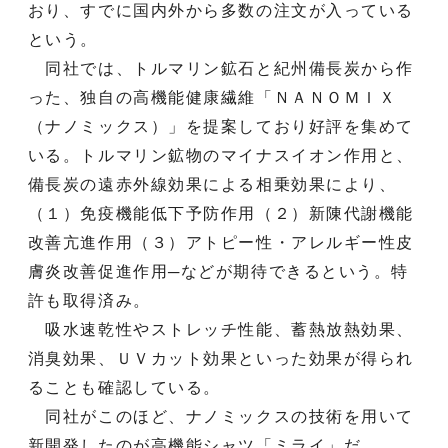
おり、すでに国内外から多数の注文が入っている
という。
同社では、トルマリン鉱石と紀州備長炭から作
った、独自の高機能健康繊維「ＮＡＮＯＭＩＸ
（ナノミックス）」を提案しており好評を集めて
いる。トルマリン鉱物のマイナスイオン作用と、
備長炭の遠赤外線効果による相乗効果により、
（１）免疫機能低下予防作用（２）新陳代謝機能
改善亢進作用（３）アトピー性・アレルギー性皮
膚炎改善促進作用─などが期待できるという。特
許も取得済み。
吸水速乾性やストレッチ性能、蓄熱放熱効果、
消臭効果、ＵＶカット効果といった効果が得られ
ることも確認している。
同社がこのほど、ナノミックスの技術を用いて
新開発したのが高機能シャツ「ミライ」だ。