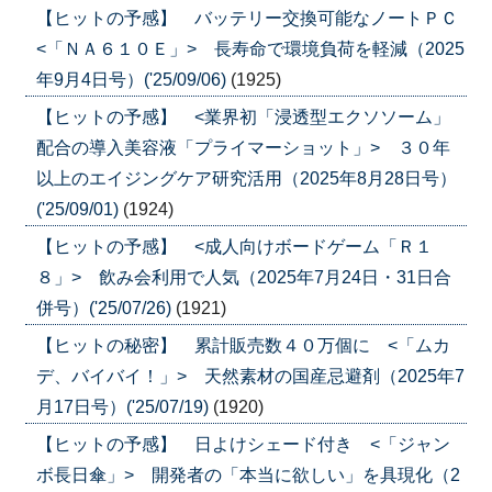
【ヒットの予感】 バッテリー交換可能なノートＰＣ
<「ＮＡ６１０Ｅ」> 長寿命で環境負荷を軽減（2025
年9月4日号）('25/09/06)
(1925)
【ヒットの予感】 <業界初「浸透型エクソソーム」
配合の導入美容液「プライマーショット」> ３０年
以上のエイジングケア研究活用（2025年8月28日号）
('25/09/01)
(1924)
【ヒットの予感】 <成人向けボードゲーム「Ｒ１
８」> 飲み会利用で人気（2025年7月24日・31日合
併号）('25/07/26)
(1921)
【ヒットの秘密】 累計販売数４０万個に <「ムカ
デ、バイバイ！」> 天然素材の国産忌避剤（2025年7
月17日号）('25/07/19)
(1920)
【ヒットの予感】 日よけシェード付き <「ジャン
ボ長日傘」> 開発者の「本当に欲しい」を具現化（2