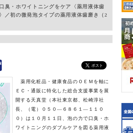
口臭・ホワイトニングをケア〈薬用液体歯
〉／初の微発泡タイプの薬用液体歯磨き（2
薬用化粧品・健康食品のＯＥＭを軸に
ＥＣ・通販に特化した総合支援事業を展
開する天真堂（本社東京都、松崎淳社
長、（電）０５０―６８６１―１１０
０）は１０月１１日、泡の力で口臭・ホ
ワイトニングのダブルケアを図る薬用液