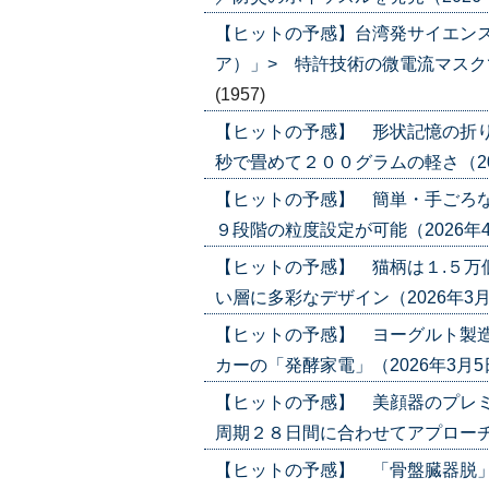
【ヒットの予感】台湾発サイエン
ア）」> 特許技術の微電流マスクで攻勢
(1957)
【ヒットの予感】 形状記憶の折り
秒で畳めて２００グラムの軽さ（2026年
【ヒットの予感】 簡単・手ごろな
９段階の粒度設定が可能（2026年4月2日
【ヒットの予感】 猫柄は１.５万
い層に多彩なデザイン（2026年3月12日
【ヒットの予感】 ヨーグルト製造
カーの「発酵家電」（2026年3月5日号）
【ヒットの予感】 美顔器のプレミ
周期２８日間に合わせてアプローチ（202
【ヒットの予感】 「骨盤臓器脱」