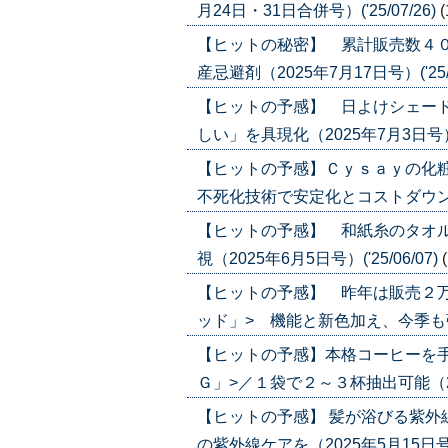
月24日・31日合併号）('25/07/26)
(
【ヒットの秘密】 累計販売数４０
産忌避剤（2025年7月17日号）('25/0
【ヒットの予感】 日よけシェード
しい」を具現化（2025年7月3日号）('2
【ヒットの予感】Ｃｙｓａｙの化
不死化技術で安定化とコストダウンに（20
【ヒットの予感】 和紙糸のタオル
視（2025年6月5日号）('25/06/07)
【ヒットの予感】 昨年は販売２
ッド」> 機能と新色加え、今季も強化（2
【ヒットの予感】本格コーヒーを
Ｇ」>／１袋で２～３杯抽出可能（2025
【ヒットの予感】 髪が浴びる紫外
の紫外線ケアを（2025年5月15日号）('