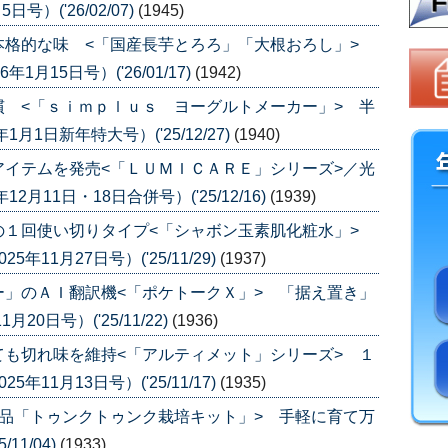
）('26/02/07)
(1945)
本格的な味 <「国産長芋とろろ」「大根おろし」>
月15日号）('26/01/17)
(1942)
 <「ｓｉｍｐｌｕｓ ヨーグルトメーカー」> 半
1日新年特大号）('25/12/27)
(1940)
イテムを発売<「ＬＵＭＩＣＡＲＥ」シリーズ>／光
月11日・18日合併号）('25/12/16)
(1939)
の１回使い切りタイプ<「シャボン玉素肌化粧水」>
11月27日号）('25/11/29)
(1937)
」のＡＩ翻訳機<「ポケトークＸ」> 「据え置き」
0日号）('25/11/22)
(1936)
も切れ味を維持<「アルティメット」シリーズ> １
11月13日号）('25/11/17)
(1935)
品「トゥンクトゥンク栽培キット」> 手軽に育て万
11/04)
(1933)