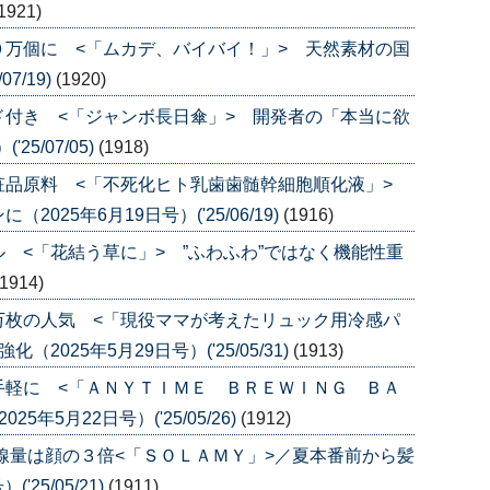
1921)
万個に <「ムカデ、バイバイ！」> 天然素材の国
7/19)
(1920)
付き <「ジャンボ長日傘」> 開発者の「本当に欲
5/07/05)
(1918)
粧品原料 <「不死化ヒト乳歯歯髄幹細胞順化液」>
25年6月19日号）('25/06/19)
(1916)
 <「花結う草に」> ”ふわふわ”ではなく機能性重
(1914)
万枚の人気 <「現役ママが考えたリュック用冷感パ
025年5月29日号）('25/05/31)
(1913)
手軽に <「ＡＮＹＴＩＭＥ ＢＲＥＷＩＮＧ ＢＡ
年5月22日号）('25/05/26)
(1912)
線量は顔の３倍<「ＳＯＬＡＭＹ」>／夏本番前から髪
25/05/21)
(1911)