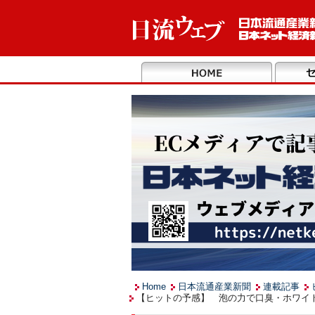
Home
日本流通産業新聞
連載記事
【ヒットの予感】 泡の力で口臭・ホワイト