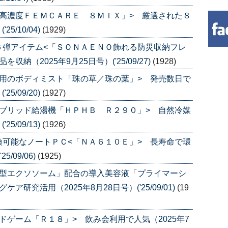
高濃度ＦＥＭＣＡＲＥ ８ＭＩＸ」> 厳選された８
5/10/04)
(1929)
６弾アイテム<「ＳＯＮＡＥＮＯ飾れる防災収納フレ
（2025年9月25日号）('25/09/27)
(1928)
用のボディミスト「珠の草／珠の葉」> 発売数日で
5/09/20)
(1927)
ブリッド給湯機「ＨＰＨＢ Ｒ２９０」> 自然冷媒
5/09/13)
(1926)
可能なノートＰＣ<「ＮＡ６１０Ｅ」> 長寿命で環
/09/06)
(1925)
透型エクソソーム」配合の導入美容液「プライマーシ
研究活用（2025年8月28日号）('25/09/01)
(19
ドゲーム「Ｒ１８」> 飲み会利用で人気（2025年7