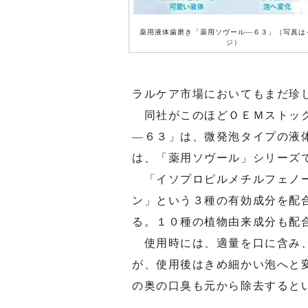
薬用液体歯磨き「薬用ソヴール―６３」（写真は
ジ）
ラルケア市場においてもまだ珍
同社がこのほどＯＥＭストック
―６３」は、微発泡タイプの液
は、「薬用ソヴール」シリーズ
「イソプロピルメチルフェノー
ン」という３種の有効成分を配
る。１０種の植物由来成分も配
使用時には、適量を口に含み、
が、使用後はきめ細かい泡へと
の奥の口臭も元から除去すると