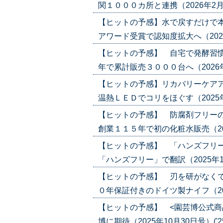
関１０００カ所と連携（2026年2月5日号
【ヒットの予感】水で戻すだけで
アワード受賞で認知度拡大へ（2026年1
【ヒットの予感】 自宅で発酵習慣
年で累計販売３０００台へ（2026年1月
【ヒットの予感】リカバリーケアア
温熱ＬＥＤでコリをほぐす（2025年12
【ヒットの予感】 防腐剤フリー
創業１１５年で初の化粧水販売（2025年
【ヒットの予感】 「ハンズフリー
「ハンズフリー」で翻訳（2025年11月2
【ヒットの予感】 刃を研がなくて
０年保証付きのドイツ製ナイフ（2025年
【ヒットの予感】 <園芸博公式商
博に期待（2025年10月30日号）('25/