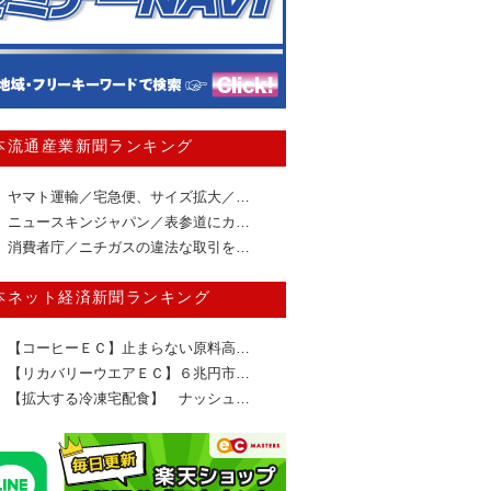
本流通産業新聞ランキング
ヤマト運輸／宅急便、サイズ拡大／…
ニュースキンジャパン／表参道にカ…
消費者庁／ニチガスの違法な取引を…
本ネット経済新聞ランキング
【コーヒーＥＣ】止まらない原料高…
【リカバリーウエアＥＣ】６兆円市…
【拡大する冷凍宅配食】 ナッシュ…