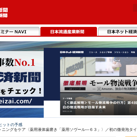
ヒットの予感
ニングをケア〈薬用液体歯磨き「薬用ソヴール―６３」〉／初の微発泡タイプの