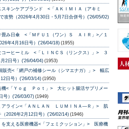
ススキンケアブランド <「ＡＫＩＭＩＡ（アキミ
（2026年4月30日・5月7日合併号）('26/05/02)
畳み日傘 <「ＭＦＵ１（ワン）Ｓ ＡＩＲ」>／１
4月16日号）('26/04/18)
(1955)
コーヒーミル <「ＬＩＮＣＳ（リンクス）」> ３
号）('26/04/04)
(1953)
個販売<「網戸の補修シール（シマエナガ）」> 幅広
号）('26/03/14)
(1950)
機<「Ｙｏｇ Ｐｏｔ」> 大ヒット腸活サプリメー
('26/03/07)
(1949)
アライン<「ＡＮＬＡＮ ＬＵＭＩＮＡ―Ｒ」> 肌
6年2月12日号）('26/02/14)
(1946)
を支える医療機器<「フェミクッション」> 医療機