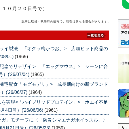
」１０月２０日号で）
記事は取材・執筆時の情報で、現在は異なる場合があります。
ライ製法 「オクラ梅かつお」> 店頭ヒット商品の
8/01)
(1969)
記念でリデザイン 「エッグマウス」> シーンに合
'26/07/04)
(1965)
凍宅配食「モグモデリ」> 成長期向けの新ブランド
26/06/27)
(1964)
を実現<「ハイブリッドプロテイン」> ホエイ不足
号）('26/06/06)
(1961)
ナガ」モチーフに〈「防災シマエナガホイッスル」〉
1日号）('26/05/23)
(1959)