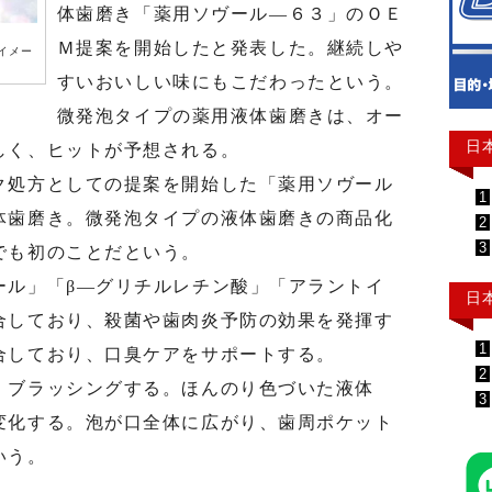
体歯磨き「薬用ソヴール―６３」のＯＥ
Ｍ提案を開始したと発表した。継続しや
イメー
すいおいしい味にもこだわったという。
微発泡タイプの薬用液体歯磨きは、オー
日
しく、ヒットが予想される。
処方としての提案を開始した「薬用ソヴール
1
体歯磨き。微発泡タイプの液体歯磨きの商品化
2
3
でも初のことだという。
ル」「β―グリチルレチン酸」「アラントイ
日
合しており、殺菌や歯肉炎予防の効果を発揮す
1
合しており、口臭ケアをサポートする。
2
ブラッシングする。ほんのり色づいた液体
3
変化する。泡が口全体に広がり、歯周ポケット
いう。