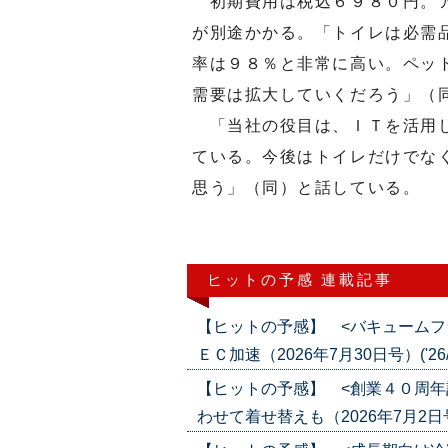
初期費用は税込６９８０円。ア
が別途かかる。「トイレは必需
率は９８％と非常に高い。ペッ
需要は拡大していくだろう」（
「当社の役目は、ＩＴを活用し
ている。今後はトイレだけでな
思う」（同）と話している。
ヒットの予感 連載記事
【ヒットの予感】 <バキュームフ
ＥＣ加速（2026年7月30日号）('26/0
【ヒットの予感】 <創業４０周年
わせて着せ替えも（2026年7月2日号）(