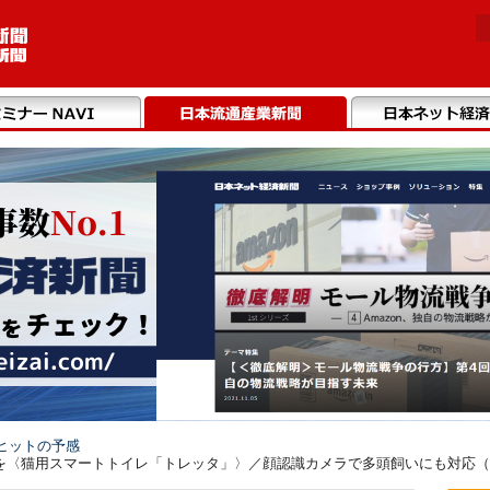
ヒットの予感
〈猫用スマートトイレ「トレッタ」〉／顔認識カメラで多頭飼いにも対応（20