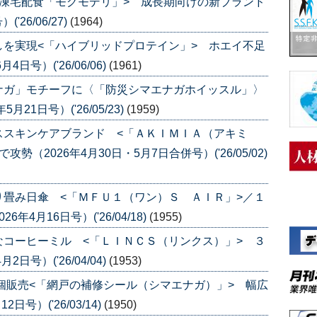
凍宅配食「モグモデリ」> 成長期向けの新ブランド
26/06/27)
(1964)
を実現<「ハイブリッドプロテイン」> ホエイ不足
号）('26/06/06)
(1961)
ナガ」モチーフに〈「防災シマエナガホイッスル」〉
1日号）('26/05/23)
(1959)
ススキンケアブランド <「ＡＫＩＭＩＡ（アキミ
（2026年4月30日・5月7日合併号）('26/05/02)
畳み日傘 <「ＭＦＵ１（ワン）Ｓ ＡＩＲ」>／１
4月16日号）('26/04/18)
(1955)
コーヒーミル <「ＬＩＮＣＳ（リンクス）」> ３
号）('26/04/04)
(1953)
個販売<「網戸の補修シール（シマエナガ）」> 幅広
号）('26/03/14)
(1950)