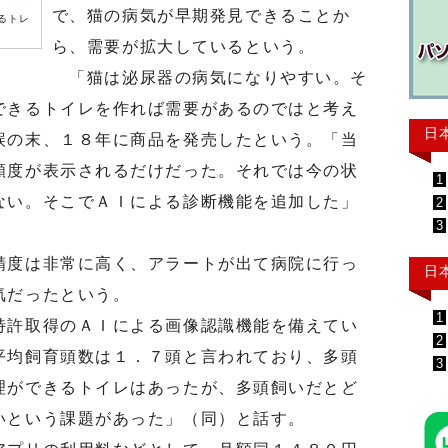
で、猫の病気が早期発見できることか
るトレ
ら、需要が拡大しているという。
「猫は泌尿器の病気になりやすい。そ
できるトイレを作れば需要があるのではと考え
日
誤の末、１８年に商品を発売したという。「当
頻度が表示されるだけだった。それでは今の状
1
ない。そこでＡＩによる診断機能を追加した」
2
3
度は非常に高く、アラートが出て病院に行っ
日
気だったという。
1
許取得のＡＩによる画像認識機能を備えてい
2
平均飼育頭数は１．７頭と言われており、多頭
3
理ができるトイレはあったが、多頭飼いだとど
いという課題があった」（同）と話す。