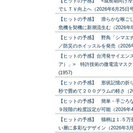
【ヒットの予感】 <成長期向け冷
でＬＴＶ向上へ（2026年6月25日号）('
【ヒットの予感】 滑らかな喉ごし
危機を契機に新潮流生む（2026年6月4日
【ヒットの予感】 野鳥「シマエ
／防災のホイッスルを発売（2026年5月2
【ヒットの予感】台湾発サイエン
ア）」> 特許技術の微電流マスクで攻勢
(1957)
【ヒットの予感】 形状記憶の折り
秒で畳めて２００グラムの軽さ（2026年
【ヒットの予感】 簡単・手ごろな
９段階の粒度設定が可能（2026年4月2日
【ヒットの予感】 猫柄は１.５万
い層に多彩なデザイン（2026年3月12日