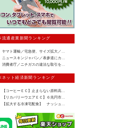
本流通産業新聞ランキング
ヤマト運輸／宅急便、サイズ拡大／…
ニュースキンジャパン／表参道にカ…
消費者庁／ニチガスの違法な取引を…
本ネット経済新聞ランキング
【コーヒーＥＣ】止まらない原料高…
【リカバリーウエアＥＣ】６兆円市…
【拡大する冷凍宅配食】 ナッシュ…