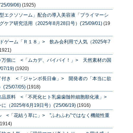
/09/06)
(1925)
透型エクソソーム」配合の導入美容液「プライマーシ
研究活用（2025年8月28日号）('25/09/01)
(19
ドゲーム「Ｒ１８」> 飲み会利用で人気（2025年7
1921)
万個に <「ムカデ、バイバイ！」> 天然素材の国
7/19)
(1920)
付き <「ジャンボ長日傘」> 開発者の「本当に欲
5/07/05)
(1918)
粧品原料 <「不死化ヒト乳歯歯髄幹細胞順化液」>
25年6月19日号）('25/06/19)
(1916)
 <「花結う草に」> ”ふわふわ”ではなく機能性重
(1914)