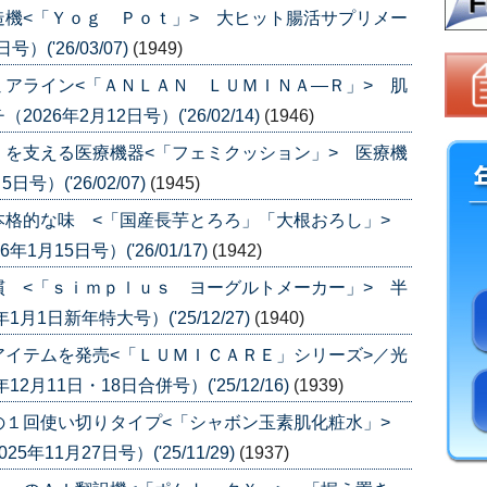
機<「Ｙｏｇ Ｐｏｔ」> 大ヒット腸活サプリメー
('26/03/07)
(1949)
アライン<「ＡＮＬＡＮ ＬＵＭＩＮＡ―Ｒ」> 肌
6年2月12日号）('26/02/14)
(1946)
を支える医療機器<「フェミクッション」> 医療機
）('26/02/07)
(1945)
本格的な味 <「国産長芋とろろ」「大根おろし」>
月15日号）('26/01/17)
(1942)
 <「ｓｉｍｐｌｕｓ ヨーグルトメーカー」> 半
1日新年特大号）('25/12/27)
(1940)
イテムを発売<「ＬＵＭＩＣＡＲＥ」シリーズ>／光
月11日・18日合併号）('25/12/16)
(1939)
の１回使い切りタイプ<「シャボン玉素肌化粧水」>
11月27日号）('25/11/29)
(1937)