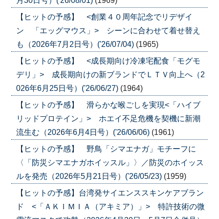
月30日号）('26/08/01)
(1969)
【ヒットの予感】 <創業４０周年記念でリデザイ
ン 「エッグマウス」> シーンに合わせて着せ替え
も（2026年7月2日号）('26/07/04)
(1965)
【ヒットの予感】 <成長期向け冷凍宅配食「モグモ
デリ」> 成長期向けの新ブランドでＬＴＶ向上へ（2
026年6月25日号）('26/06/27)
(1964)
【ヒットの予感】 滑らかな喉ごしを実現<「ハイブ
リッドプロテイン」> ホエイ不足危機を契機に新潮
流生む（2026年6月4日号）('26/06/06)
(1961)
【ヒットの予感】 野鳥「シマエナガ」モチーフに
〈「防災シマエナガホイッスル」〉／防災のホイッス
ルを発売（2026年5月21日号）('26/05/23)
(1959)
【ヒットの予感】台湾発サイエンススキンケアブラン
ド <「ＡＫＩＭＩＡ（アキミア）」> 特許技術の微