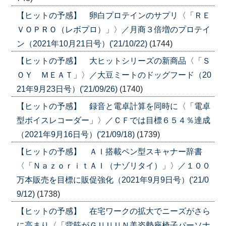
【ヒットの予感】 卵白プロテインのサプリ〈「ＲＥ
ＶＯＰＲＯ（レボプロ）」〉／月商３倍増のプロテイ
ン（2021年10月21日号）('21/10/22)
(1744)
【ヒットの予感】 大ヒットシリーズの新商品〈「Ｓ
ＯＹ ＭＥＡＴ」〉／大豆ミートのドッグフード（20
21年9月23日号）('21/09/26)
(1740)
【ヒットの予感】 録音と電卓計算を同時に〈「電卓
型ボイスレコーダー」〉／ＣＦでは目標６５４％達成
（2021年9月16日号）('21/09/18)
(1739)
【ヒットの予感】 ＡＩ搭載ペン型スキャナー辞書
〈「ＮａｚｏｒｉｔＡＩ（ナゾリタイ）」〉／１００
万本販売を目標に販促強化（2021年9月9日号）('21/0
9/12)
(1738)
【ヒットの予感】 在宅ワークの拡大でニーズがさら
に高まり〈「背筋がＧＵＵＵＮ美姿勢座椅子パーソナ