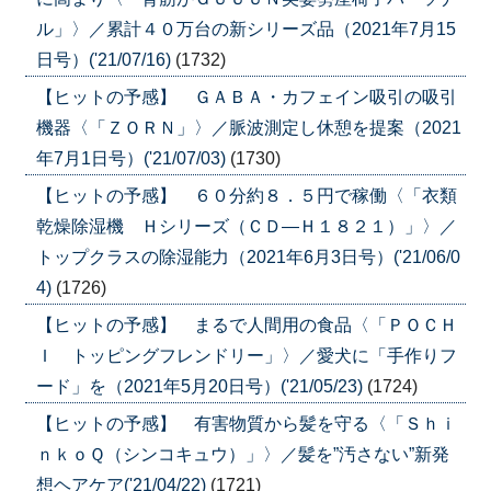
ル」〉／累計４０万台の新シリーズ品（2021年7月15
日号）('21/07/16)
(1732)
【ヒットの予感】 ＧＡＢＡ・カフェイン吸引の吸引
機器〈「ＺＯＲＮ」〉／脈波測定し休憩を提案（2021
年7月1日号）('21/07/03)
(1730)
【ヒットの予感】 ６０分約８．５円で稼働〈「衣類
乾燥除湿機 Ｈシリーズ（ＣＤ―Ｈ１８２１）」〉／
トップクラスの除湿能力（2021年6月3日号）('21/06/0
4)
(1726)
【ヒットの予感】 まるで人間用の食品〈「ＰＯＣＨ
Ｉ トッピングフレンドリー」〉／愛犬に「手作りフ
ード」を（2021年5月20日号）('21/05/23)
(1724)
【ヒットの予感】 有害物質から髪を守る〈「Ｓｈｉ
ｎｋｏＱ（シンコキュウ）」〉／髪を”汚さない”新発
想ヘアケア('21/04/22)
(1721)