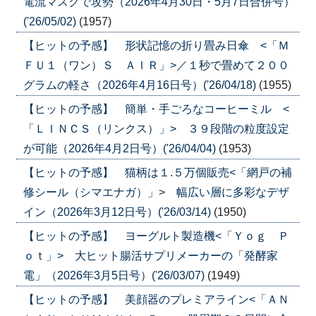
電流マスクで攻勢（2026年4月30日・5月7日合併号）
('26/05/02)
(1957)
【ヒットの予感】 形状記憶の折り畳み日傘 <「Ｍ
ＦＵ１（ワン）Ｓ ＡＩＲ」>／１秒で畳めて２００
グラムの軽さ（2026年4月16日号）('26/04/18)
(1955)
【ヒットの予感】 簡単・手ごろなコーヒーミル <
「ＬＩＮＣＳ（リンクス）」> ３９段階の粒度設定
が可能（2026年4月2日号）('26/04/04)
(1953)
【ヒットの予感】 猫柄は１.５万個販売<「網戸の補
修シール（シマエナガ）」> 幅広い層に多彩なデザ
イン（2026年3月12日号）('26/03/14)
(1950)
【ヒットの予感】 ヨーグルト製造機<「Ｙｏｇ Ｐ
ｏｔ」> 大ヒット腸活サプリメーカーの「発酵家
電」（2026年3月5日号）('26/03/07)
(1949)
【ヒットの予感】 美顔器のプレミアライン<「ＡＮ