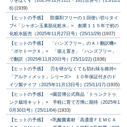
リをほぐす（2025年12月11日・18日合併号）('25/12/1
6)
(1939)
【ヒットの予感】 防腐剤フリーの１回使い切りタイ
プ<「シャボン玉素肌化粧水」> 創業１１５年で初の
化粧水販売（2025年11月27日号）('25/11/29)
(1937)
【ヒットの予感】 「ハンズフリー」のＡＩ翻訳機<
「ポケトークＸ」> 「据え置き」「ハンズフリー」
で翻訳（2025年11月20日号）('25/11/22)
(1936)
【ヒットの予感】 刃を研がなくても切れ味を維持<
「アルティメット」シリーズ> １０年保証付きのド
イツ製ナイフ（2025年11月13日号）('25/11/17)
(1935)
【ヒットの予感】 <園芸博公式商品「トゥンクトゥ
ンク栽培キット」> 手軽に育て万博に期待（2025年1
0月30日号）('25/11/04)
(1933)
【ヒットの予感】 <乳酸菌素材「高濃度ＦＥＭＣＡ