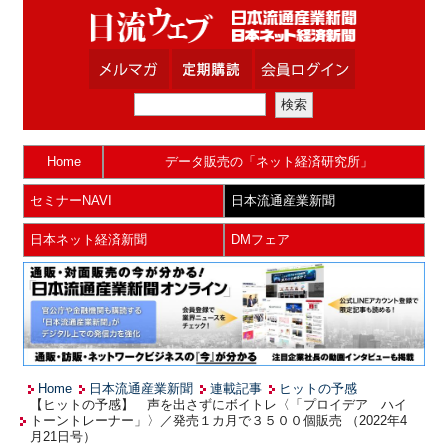
Home
データ販売の「ネット経済研究所」
セミナーNAVI
日本流通産業新聞
日本ネット経済新聞
DMフェア
Home
日本流通産業新聞
連載記事
ヒットの予感
【ヒットの予感】 声を出さずにボイトレ〈「プロイデア ハイ
トーントレーナー」〉／発売１カ月で３５００個販売 （2022年4
月21日号）