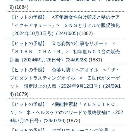
9)
(1884)
【ヒットの予感】 <若年層女性向け頭皮と髪のケア
「イクモアキュート」> ＳＮＳとリアルで販促強化
（2024年10月3日号）('24/10/05)
(1882)
【ヒットの予感】 立ち姿勢の仕事をサポート <
「ＳＴＡＮ ＣＨＡＩＲ」> 初年度５００台の販売
計画（2024年9月26日号）('24/09/28)
(1881)
【ヒットの予感】 色落ち防ぐヘアオイル <「ザ・
プロダクトラスティングオイル」> Ｚ世代がターゲ
ット、想定以上の人気（2024年9月12日号）('24/09/1
4)
(1879)
【ヒットの予感】 <機能性素材「ＶＥＮＥＴＲＯ
Ｎ」> 米・ヘルスケアのアワードで最終候補に（202
4年7月25日号）('24/07/30)
(1873)
【ヒットの予感】 アプリでトレーニング管理 <