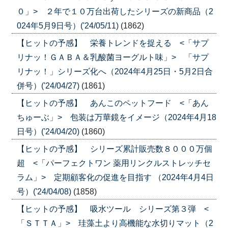
０」> ２年で１０万台出荷したシリーズの新商品（2
024年5月9日号）('24/05/11)
(1862)
【ヒットの予感】 栄養トレンドを捉える <「サプ
リナッ！ＧＡＢＡ＆乳酸菌ヨーグルト味」> 「サプ
リナッ！」シリーズ化へ（2024年4月25日・5月2日合
併号）('24/04/27)
(1861)
【ヒットの予感】 あんこのペットフード <「あん
ちゅーぶ」> 包装は万華鏡をイメージ（2024年4月18
日号）('24/04/20)
(1860)
【ヒットの予感】 シリーズ累計販売数８０００万個
超 <「パーフェクトワン 薬用リンクルストレッチセ
ラム」> 定期顧客化の促進を目指す （2024年4月4日
号）('24/04/08)
(1858)
【ヒットの予感】 吸水ツール シリーズ第３弾 <
「ＳＴＴＡ」> 珪藻土より高機能な水切りマット（2