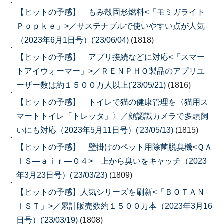
【ヒットの予感】 もみ殻固形燃料<「モミガライト
Ｐｏｐｋｅ」>／サステナブルで使いやすい点が人気
（2023年6月1日号）('23/06/04)
(1818)
【ヒットの予感】 アプリ接続などに対応<「スマー
トアイウォーマー」>／ＲＥＮＰＨＯ製品のアプリユ
ーザー数は約１５００万人以上('23/05/21)
(1816)
【ヒットの予感】 トイレで猫の健康管理を〈猫用ス
マートトイレ「トレッタ」〉／顔認識カメラで多頭飼
いにも対応（2023年5月11日号）('23/05/13)
(1815)
【ヒットの予感】 壁掛けのペット用除菌脱臭機<ＱＡ
ＩＳ―ａｉｒ―０４> 上から臭いをキャッチ（2023
年3月23日号）('23/03/23)
(1809)
【ヒットの予感】人気シリーズを刷新<「ＢＯＴＡＮ
ＩＳＴ」>／累計販売数約１５００万本（2023年3月16
日号）('23/03/19)
(1808)