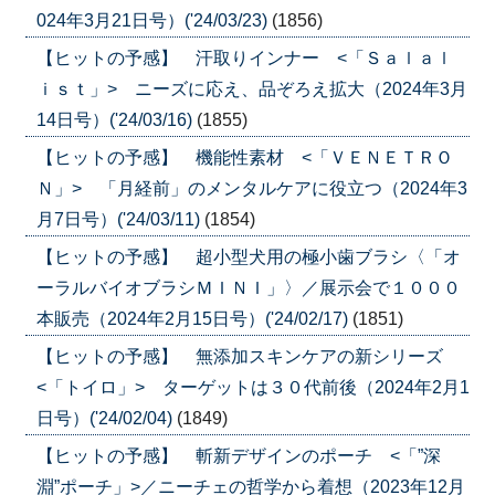
024年3月21日号）('24/03/23)
(1856)
【ヒットの予感】 汗取りインナー <「Ｓａｌａｌ
ｉｓｔ」> ニーズに応え、品ぞろえ拡大（2024年3月
14日号）('24/03/16)
(1855)
【ヒットの予感】 機能性素材 <「ＶＥＮＥＴＲＯ
Ｎ」> 「月経前」のメンタルケアに役立つ（2024年3
月7日号）('24/03/11)
(1854)
【ヒットの予感】 超小型犬用の極小歯ブラシ〈「オ
ーラルバイオブラシＭＩＮＩ」〉／展示会で１０００
本販売（2024年2月15日号）('24/02/17)
(1851)
【ヒットの予感】 無添加スキンケアの新シリーズ
<「トイロ」> ターゲットは３０代前後（2024年2月1
日号）('24/02/04)
(1849)
【ヒットの予感】 斬新デザインのポーチ <「”深
淵”ポーチ」>／ニーチェの哲学から着想（2023年12月