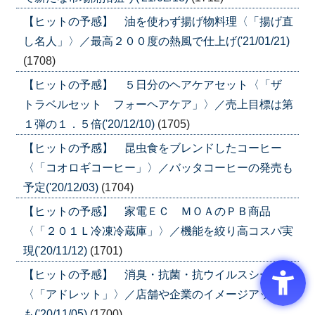
【ヒットの予感】 油を使わず揚げ物料理〈「揚げ直
し名人」〉／最高２００度の熱風で仕上げ('21/01/21)
(1708)
【ヒットの予感】 ５日分のヘアケアセット〈「ザ
トラベルセット フォーヘアケア」〉／売上目標は第
１弾の１．５倍('20/12/10)
(1705)
【ヒットの予感】 昆虫食をブレンドしたコーヒー
〈「コオロギコーヒー」〉／バッタコーヒーの発売も
予定('20/12/03)
(1704)
【ヒットの予感】 家電ＥＣ ＭＯＡのＰＢ商品
〈「２０１Ｌ冷凍冷蔵庫」〉／機能を絞り高コスパ実
現('20/11/12)
(1701)
【ヒットの予感】 消臭・抗菌・抗ウイルスシート
〈「アドレット」〉／店舗や企業のイメージアップに
も('20/11/05)
(1700)