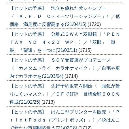
【ヒットの予感】 泡立ち優れた犬シャンプー
〈「Ａ．Ｐ．Ｄ．Ｃティーツリーシャンプー」〉／低
価格、満足度に反響高まる('21/04/15)
(1720)
【ヒットの予感】 分離式３ＷＡＹ双眼鏡〈「ＰＥＮ
ＴＡＸ ＶＤ ４ｘ２０ ＷＰ」〉／「双眼」「単
眼」「望遠」を一つに('21/03/11)
(1715)
【ヒットの予感】 ＳＯＹ受賞店がプロデュース
〈「カスタムトライ カラオケマイク」〉／自宅や車
内でカラオケを('21/03/04)
(1714)
【ヒットの予感】 先行予約販売を開始〈「眼鏡が曇
りにくいマスク」〉／ＣＦで好評 目標金額６００％
達成('21/02/25)
(1713)
【ヒットの予感】 はんこ型プリンターを販売〈「Ｐ
ｒｉｎｔＰｏｄｓ（プリントポッズ）」〉／脱はんこ
で新たな市場開拓狙う('21/02/18)
(1712)