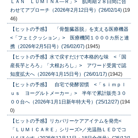
ＬＡＮ ＬＵＭＩＮＡ―Ｒ」> 肌周期２８日間に合
わせてアプローチ（2026年2月12日号）('26/02/14)
(19
46)
【ヒットの予感】 「骨盤臓器脱」を支える医療機器
<「フェミクッション」> 医療機関１０００カ所と連
携（2026年2月5日号）('26/02/07)
(1945)
【ヒットの予感】水で戻すだけで本格的な味 <「国
産長芋とろろ」「大根おろし」> アワード受賞で認
知度拡大へ（2026年1月15日号）('26/01/17)
(1942)
【ヒットの予感】 自宅で発酵習慣 <「ｓｉｍｐｌ
ｕｓ ヨーグルトメーカー」> 半年で累計販売３０
００台へ（2026年1月1日新年特大号）('25/12/27)
(194
0)
【ヒットの予感】リカバリーケアアイテムを発売<
「ＬＵＭＩＣＡＲＥ」シリーズ>／光温熱ＬＥＤでコ