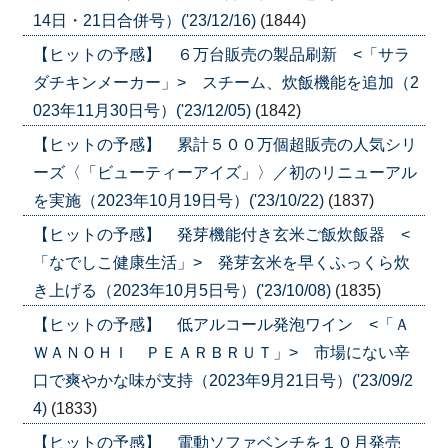
14日・21日合併号）('23/12/16)
(1844)
【ヒットの予感】 ６万台販売の製品刷新 <「サラ
ダチキンメーカー」> スチーム、炊飯機能を追加（2
023年11月30日号）('23/12/05)
(1842)
【ヒットの予感】 累計５００万個超販売の人気シリ
ーズ〈「ビューティーアイズ」〉／初のリニューアル
を実施（2023年10月19日号）('23/10/22)
(1837)
【ヒットの予感】 発芽機能付き玄米ご飯炊飯器 <
「なでしこ健康生活」> 発芽玄米を早くふっくら炊
き上げる（2023年10月5日号）('23/10/08)
(1835)
【ヒットの予感】 低アルコール発泡ワイン <「Ａ
ＷＡＮＯＨＩ ＰＥＡＲＢＲＵＴ」> 市場にない辛
口で爽やかな味が支持（2023年9月21日号）('23/09/2
4)
(1833)
【ヒットの予感】 電動ソファベンチを１０月発売