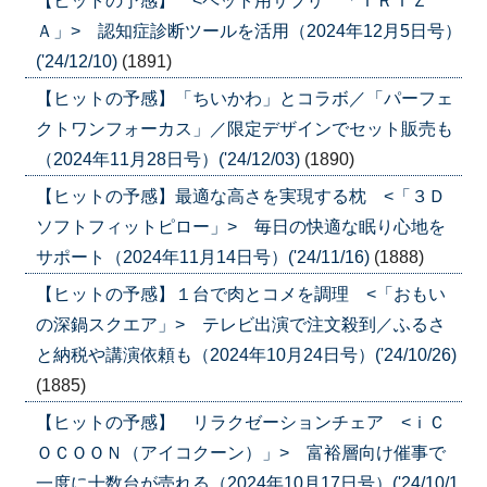
【ヒットの予感】 <ペット用サプリ 「ＴＲＩＺ
Ａ」> 認知症診断ツールを活用（2024年12月5日号）
('24/12/10)
(1891)
【ヒットの予感】「ちいかわ」とコラボ／「パーフェ
クトワンフォーカス」／限定デザインでセット販売も
（2024年11月28日号）('24/12/03)
(1890)
【ヒットの予感】最適な高さを実現する枕 <「３Ｄ
ソフトフィットピロー」> 毎日の快適な眠り心地を
サポート（2024年11月14日号）('24/11/16)
(1888)
【ヒットの予感】１台で肉とコメを調理 <「おもい
の深鍋スクエア」> テレビ出演で注文殺到／ふるさ
と納税や講演依頼も（2024年10月24日号）('24/10/26)
(1885)
【ヒットの予感】 リラクゼーションチェア <ｉＣ
ＯＣＯＯＮ（アイコクーン）」> 富裕層向け催事で
一度に十数台が売れる（2024年10月17日号）('24/10/1