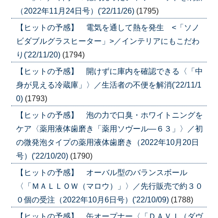
（2022年11月24日号）('22/11/26)
(1795)
【ヒットの予感】 電気を通して熱を発生 <「ソノ
ビダブルグラスヒーター」>／インテリアにもこだわ
り('22/11/20)
(1794)
【ヒットの予感】 開けずに庫内を確認できる〈「中
身が見える冷蔵庫」〉／生活者の不便を解消('22/11/1
0)
(1793)
【ヒットの予感】 泡の力で口臭・ホワイトニングを
ケア〈薬用液体歯磨き「薬用ソヴール―６３」〉／初
の微発泡タイプの薬用液体歯磨き（2022年10月20日
号）('22/10/20)
(1790)
【ヒットの予感】 オーバル型のバランスボール
〈「ＭＡＬＬＯＷ（マロウ）」〉／先行販売で約３０
０個の受注（2022年10月6日号）('22/10/09)
(1788)
【ヒットの予感】 缶オープナー〈「ＤＡＶＩ（ダヴ