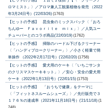
【ヒットの予感】 １台で２役担う【〈「グリーンア
ロマミスト」〉／アロマ兼人工観葉植物を発売 （2022
年3月24日号）('22/03/26)
(1763)
【ヒットの予感】 昆虫食のミックスパック〈「おろ
ちんゆー Ｆａｖｏｒｉｔｅ ｍｉｘ」〉／人気ユー
チューバーとのコラボ商品('22/03/19)
(1762)
【ヒットの予感】 掃除のハードル下げるクリーナー
〈「ハンディブロークリーナー」〉／小さく軽量で簡
単操作 （2022年2月17日号）('22/02/20)
(1758)
【ヒットの予感】 愛犬用のケーキ〈「いちごサンタ
のクリスマスケーキキット」〉／安心・安全の愛犬用
ケーキ（2022年1月13日号）('22/01/15)
(1753)
【ヒットの予感】 「おうちで健康」をテーマに
〈「フィットネスルームシューズ」〉／先行販売で３
１７６％の達成率（2021年11月18日号）('21/11/18)
(1
748)