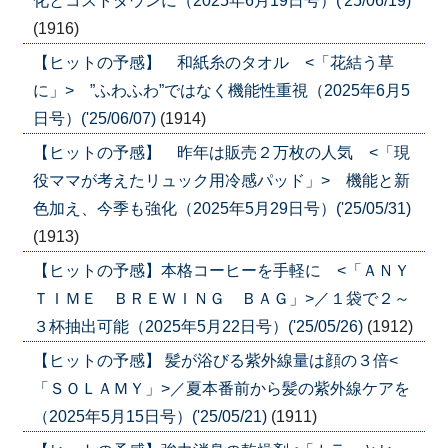
化とコストダウンに（2025年6月19日号）('25/06/19)
(1916)
【ヒットの予感】 和紙糸のタオル <「花結う草
に」> ”ふわふわ”ではなく機能性重視（2025年6月5
日号）('25/06/07)
(1914)
【ヒットの予感】 昨年は販売２万枚の人気 <「現
役ママが考えたリュック用冷感パッド」> 機能と新
色加え、今季も強化（2025年5月29日号）('25/05/31)
(1913)
【ヒットの予感】本格コーヒーを手軽に <「ＡＮＹ
ＴＩＭＥ ＢＲＥＷＩＮＧ ＢＡＧ」>／１袋で２～
３杯抽出可能（2025年5月22日号）('25/05/26)
(1912)
【ヒットの予感】 髪が浴びる紫外線量は顔の３倍<
「ＳＯＬＡＭＹ」>／夏本番前から髪の紫外線ケアを
（2025年5月15日号）('25/05/21)
(1911)