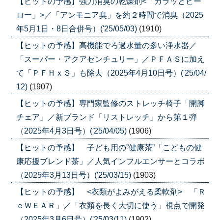
【ヒットの予感】強力消臭の乾燥剤<「カラッとヒー
ロー」>／「アンモニア臭」を約２時間で消臭（2025
年5月1日・8日合併号）('25/05/03)
(1910)
【ヒットの予感】高機能でろ過水量の多い浄水器／
「スーパー・アクアセンチュリー」／ＰＦＡＳに加え
て「ＰＦＨｘＳ」も除去（2025年4月10日号）('25/04/
12)
(1907)
【ヒットの予感】専門家監修のストレッチ椅子「開脚
チェア」／新ブランド「リストレッチ」から第１弾
（2025年4月3日号）('25/04/05)
(1906)
【ヒットの予感】 子ども用の”健康茶”「こどもの健
康応援ブレンド茶」／人気インフルエンサーとコラボ
（2025年3月13日号）('25/03/15)
(1903)
【ヒットの予感】 <衣類がよみがえる柔軟剤> 「Ｒ
ｅＷＥＡＲ」／「衣類を長く大切に使う」視点で開発
（2025年3月6日号）('25/03/11)
(1902)