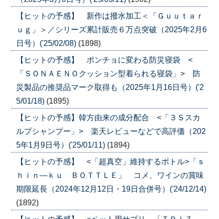
【ヒットの予感】 新作は撥水加工＜「Ｇｕｕｔａｒ
ｕｇ」＞／シリーズ累計販売６万点突破（2025年2月6
日号）('25/02/08)
(1898)
【ヒットの予感】 ポンチョに変わる防災寝袋 <
「ＳＯＮＡＥＮＯクッション型着られる寝袋」> 防
災製品の推奨品マーク取得も（2025年1月16日号）('2
5/01/18)
(1895)
【ヒットの予感】韓方由来の成分配合 <「３Ｓスカ
ルプシャンプー」> 楽天レビューなどで高評価（202
5年1月9日号）('25/01/11)
(1894)
【ヒットの予感】 <「超真空」維持するボトル>「ｓ
ｈｉｎ―ｋｕ ＢＯＴＴＬＥ」 コメ、ワインの賞味
期限延長（2024年12月12日・19日合併号）('24/12/14)
(1892)