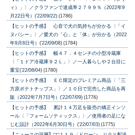
ィ）」〉／クラファンで達成率２７９９％（2022年9
月22日号）('22/09/22)
(1786)
【ヒットの予感】 心音で犬の気持ちが分かる〈「イ
ヌパシー」〉／愛犬の「心」と「体」が分かる（2022
年9月8日号）('22/09/08)
(1784)
【ヒットの予感】 幅４７．４センチの小型冷蔵庫
〈「１ドア冷蔵庫９２Ｌ」〉／一人暮らしや２台目に
重宝('22/08/04)
(1780)
【ヒットの予感】 ＥＣ限定のプレミアム商品〈「三
方原ポテトチップス」〉／１０日で完売した商品を再
販（2022年7月7日号）('22/07/09)
(1776)
【ヒットの予感】 累計１４万足を販売の矯正インソ
ール〈「フォームソティックス」〉／使用者の足にな
じむ設計（2022年6月30日号）('22/07/03)
(1775)
【ニュースの深層】□□１１９〈ドローン、ＵＧＶ配送