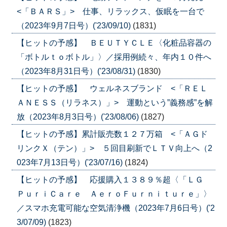
<「ＢＡＲＳ」> 仕事、リラックス、仮眠を一台で
（2023年9月7日号）('23/09/10)
(1831)
【ヒットの予感】 ＢＥＵＴＹＣＬＥ〈化粧品容器の
「ボトルｔｏボトル」〉／採用例続々、年内１０件へ
（2023年8月31日号）('23/08/31)
(1830)
【ヒットの予感】 ウェルネスブランド <「ＲＥＬ
ＡＮＥＳＳ（リラネス）」> 運動という”義務感”を解
放（2023年8月3日号）('23/08/06)
(1827)
【ヒットの予感】累計販売数１２７万箱 <「ＡＧド
リンクＸ（テン）」> ５回目刷新でＬＴＶ向上へ（2
023年7月13日号）('23/07/16)
(1824)
【ヒットの予感】 応援購入１３８９％超〈「ＬＧ
ＰｕｒｉＣａｒｅ ＡｅｒｏＦｕｒｎｉｔｕｒｅ」〉
／スマホ充電可能な空気清浄機（2023年7月6日号）('2
3/07/09)
(1823)