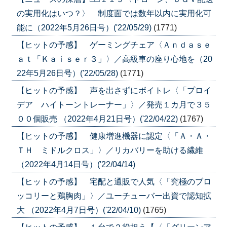
の実用化はいつ？〉 制度面では数年以内に実用化可
能に（2022年5月26日号）('22/05/29)
(1771)
【ヒットの予感】 ゲーミングチェア〈Ａｎｄａｓｅ
ａｔ「Ｋａｉｓｅｒ３」〉／高級車の座り心地を（20
22年5月26日号）('22/05/28)
(1771)
【ヒットの予感】 声を出さずにボイトレ〈「プロイ
デア ハイトーントレーナー」〉／発売１カ月で３５
００個販売 （2022年4月21日号）('22/04/22)
(1767)
【ヒットの予感】 健康増進機器に認定〈「Ａ・Ａ・
ＴＨ ミドルクロス」〉／リカバリーを助ける繊維
（2022年4月14日号）('22/04/14)
【ヒットの予感】 宅配と通販で人気〈「究極のブロ
ッコリーと鶏胸肉」〉／ユーチューバー出資で認知拡
大 （2022年4月7日号）('22/04/10)
(1765)