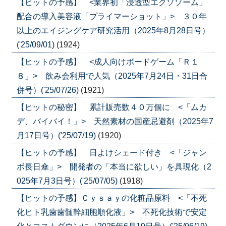
【ヒットの予感】 <業界初「浸透型エクソソーム」
配合の導入美容液「プライマーショット」> ３０年
以上のエイジングケア研究活用（2025年8月28日号）
('25/09/01)
(1924)
【ヒットの予感】 <成人向けボードゲーム「Ｒ１
８」> 飲み会利用で人気（2025年7月24日・31日合
併号）('25/07/26)
(1921)
【ヒットの秘密】 累計販売数４０万個に <「ムカ
デ、バイバイ！」> 天然素材の国産忌避剤（2025年7
月17日号）('25/07/19)
(1920)
【ヒットの予感】 日よけシェード付き <「ジャン
ボ長日傘」> 開発者の「本当に欲しい」を具現化（2
025年7月3日号）('25/07/05)
(1918)
【ヒットの予感】Ｃｙｓａｙの化粧品原料 <「不死
化ヒト乳歯歯髄幹細胞順化液」> 不死化技術で安定