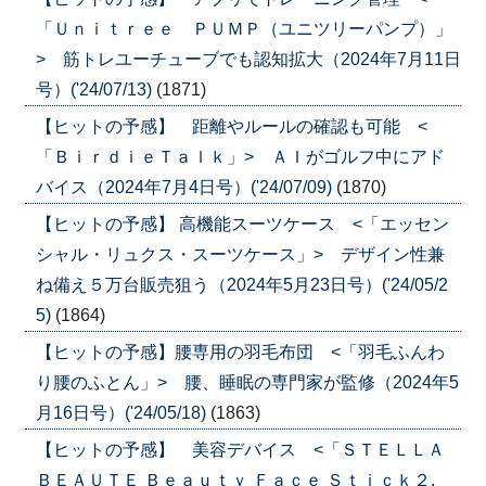
「Ｕｎｉｔｒｅｅ ＰＵＭＰ（ユニツリーパンプ）」
> 筋トレユーチューブでも認知拡大（2024年7月11日
号）('24/07/13)
(1871)
【ヒットの予感】 距離やルールの確認も可能 <
「ＢｉｒｄｉｅＴａｌｋ」> ＡＩがゴルフ中にアド
バイス（2024年7月4日号）('24/07/09)
(1870)
【ヒットの予感】 高機能スーツケース <「エッセン
シャル・リュクス・スーツケース」> デザイン性兼
ね備え５万台販売狙う（2024年5月23日号）('24/05/2
5)
(1864)
【ヒットの予感】腰専用の羽毛布団 <「羽毛ふんわ
り腰のふとん」> 腰、睡眠の専門家が監修（2024年5
月16日号）('24/05/18)
(1863)
【ヒットの予感】 美容デバイス <「ＳＴＥＬＬＡ
ＢＥＡＵＴＥ Ｂｅａｕｔｙ Ｆａｃｅ Ｓｔｉｃｋ２.