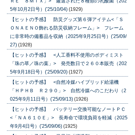
ＲＥ ８ＭＩＸ」> 厳選された８種類の乳酸菌（202
5年10月2日号）('25/10/04)
(1929)
【ヒットの予感】 防災グッズ第６弾アイテム<「Ｓ
ＯＮＡＥＮＯ飾れる防災収納フレーム」> フレーム
に非常時の備蓄品を収納（2025年9月25日号）('25/09/
27)
(1928)
【ヒットの予感】 <人工香料不使用のボディミスト
「珠の草／珠の葉」> 発売数日で２６０本販売（202
5年9月18日号）('25/09/20)
(1927)
【ヒットの予感】 <自然冷媒ハイブリッド給湯機
「ＨＰＨＢ Ｒ２９０」> 自然冷媒へのこだわり（2
025年9月11日号）('25/09/13)
(1926)
【ヒットの予感】 バッテリー交換可能なノートＰＣ
<「ＮＡ６１０Ｅ」> 長寿命で環境負荷を軽減（2025
年9月4日号）('25/09/06)
(1925)