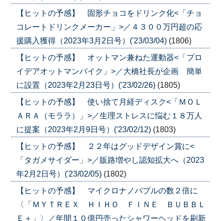
【ヒットの予感】 固形チョコをドリンク化<「チョ
コレートドリンクメーカー」>／４３００万円超の応
援購入獲得（2023年3月2日号）('23/03/04)
(1806)
【ヒットの予感】 オットマン兼ねた運動器<「プロ
イデアオットマンバイク」>／大橋社長が企画 簡単
に設置（2023年2月23日号）('23/02/26)
(1805)
【ヒットの予感】 使い捨て月経ディスク<「ＭＯＬ
ＡＲＡ（モララ）」>／生理ストレスに悩む１８万人
に提案（2023年2月9日号）('23/02/12)
(1803)
【ヒットの予感】 ２２年はグッドデザイン賞に<
「タガメサイダー」>／販路増やし認知拡大へ（2023
年2月2日号）('23/02/05)
(1802)
【ヒットの予感】 マイクロナノバブルの数２倍に
〈「ＭＹＴＲＥＸ ＨＩＨＯ ＦＩＮＥ ＢＵＢＢＬ
Ｅ＋」〉／年間１０億円売ったシャワーヘッドを刷新