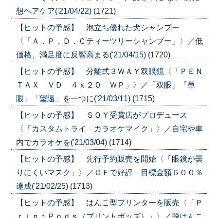
想ヘアケア('21/04/22)
(1721)
【ヒットの予感】 泡立ち優れた犬シャンプー
〈「Ａ．Ｐ．Ｄ．Ｃティーツリーシャンプー」〉／低
価格、満足度に反響高まる('21/04/15)
(1720)
【ヒットの予感】 分離式３ＷＡＹ双眼鏡〈「ＰＥＮ
ＴＡＸ ＶＤ ４ｘ２０ ＷＰ」〉／「双眼」「単
眼」「望遠」を一つに('21/03/11)
(1715)
【ヒットの予感】 ＳＯＹ受賞店がプロデュース
〈「カスタムトライ カラオケマイク」〉／自宅や車
内でカラオケを('21/03/04)
(1714)
【ヒットの予感】 先行予約販売を開始〈「眼鏡が曇
りにくいマスク」〉／ＣＦで好評 目標金額６００％
達成('21/02/25)
(1713)
【ヒットの予感】 はんこ型プリンターを販売〈「Ｐ
ｒｉｎｔＰｏｄｓ（プリントポッズ）」〉／脱はんこ