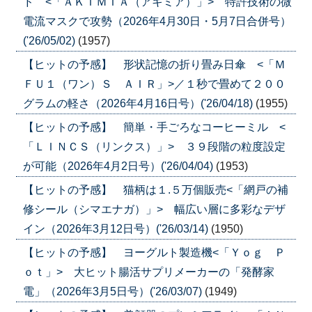
ド <「ＡＫＩＭＩＡ（アキミア）」> 特許技術の微
電流マスクで攻勢（2026年4月30日・5月7日合併号）
('26/05/02)
(1957)
【ヒットの予感】 形状記憶の折り畳み日傘 <「Ｍ
ＦＵ１（ワン）Ｓ ＡＩＲ」>／１秒で畳めて２００
グラムの軽さ（2026年4月16日号）('26/04/18)
(1955)
【ヒットの予感】 簡単・手ごろなコーヒーミル <
「ＬＩＮＣＳ（リンクス）」> ３９段階の粒度設定
が可能（2026年4月2日号）('26/04/04)
(1953)
【ヒットの予感】 猫柄は１.５万個販売<「網戸の補
修シール（シマエナガ）」> 幅広い層に多彩なデザ
イン（2026年3月12日号）('26/03/14)
(1950)
【ヒットの予感】 ヨーグルト製造機<「Ｙｏｇ Ｐ
ｏｔ」> 大ヒット腸活サプリメーカーの「発酵家
電」（2026年3月5日号）('26/03/07)
(1949)