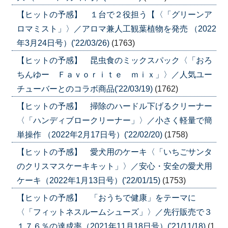
【ヒットの予感】 １台で２役担う【〈「グリーンア
ロマミスト」〉／アロマ兼人工観葉植物を発売 （2022
年3月24日号）('22/03/26)
(1763)
【ヒットの予感】 昆虫食のミックスパック〈「おろ
ちんゆー Ｆａｖｏｒｉｔｅ ｍｉｘ」〉／人気ユー
チューバーとのコラボ商品('22/03/19)
(1762)
【ヒットの予感】 掃除のハードル下げるクリーナー
〈「ハンディブロークリーナー」〉／小さく軽量で簡
単操作 （2022年2月17日号）('22/02/20)
(1758)
【ヒットの予感】 愛犬用のケーキ〈「いちごサンタ
のクリスマスケーキキット」〉／安心・安全の愛犬用
ケーキ（2022年1月13日号）('22/01/15)
(1753)
【ヒットの予感】 「おうちで健康」をテーマに
〈「フィットネスルームシューズ」〉／先行販売で３
１７６％の達成率（2021年11月18日号）('21/11/18)
(1