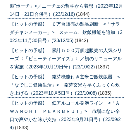
淵”ポーチ」>／ニーチェの哲学から着想（2023年12月
14日・21日合併号）('23/12/16)
(1844)
【ヒットの予感】 ６万台販売の製品刷新 <「サラ
ダチキンメーカー」> スチーム、炊飯機能を追加（2
023年11月30日号）('23/12/05)
(1842)
【ヒットの予感】 累計５００万個超販売の人気シリ
ーズ〈「ビューティーアイズ」〉／初のリニューアル
を実施（2023年10月19日号）('23/10/22)
(1837)
【ヒットの予感】 発芽機能付き玄米ご飯炊飯器 <
「なでしこ健康生活」> 発芽玄米を早くふっくら炊
き上げる（2023年10月5日号）('23/10/08)
(1835)
【ヒットの予感】 低アルコール発泡ワイン <「Ａ
ＷＡＮＯＨＩ ＰＥＡＲＢＲＵＴ」> 市場にない辛
口で爽やかな味が支持（2023年9月21日号）('23/09/2
4)
(1833)