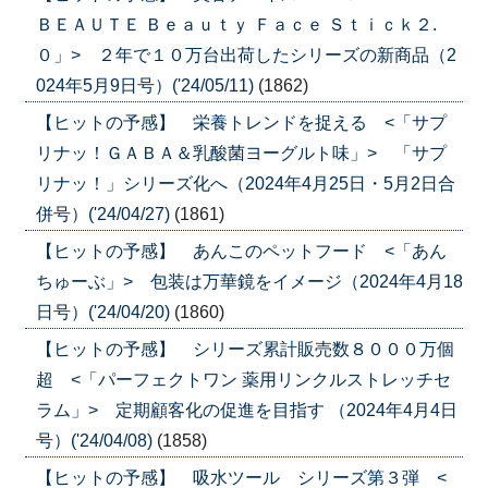
ＢＥＡＵＴＥ Ｂｅａｕｔｙ Ｆａｃｅ Ｓｔｉｃｋ２.
０」> ２年で１０万台出荷したシリーズの新商品（2
024年5月9日号）('24/05/11)
(1862)
【ヒットの予感】 栄養トレンドを捉える <「サプ
リナッ！ＧＡＢＡ＆乳酸菌ヨーグルト味」> 「サプ
リナッ！」シリーズ化へ（2024年4月25日・5月2日合
併号）('24/04/27)
(1861)
【ヒットの予感】 あんこのペットフード <「あん
ちゅーぶ」> 包装は万華鏡をイメージ（2024年4月18
日号）('24/04/20)
(1860)
【ヒットの予感】 シリーズ累計販売数８０００万個
超 <「パーフェクトワン 薬用リンクルストレッチセ
ラム」> 定期顧客化の促進を目指す （2024年4月4日
号）('24/04/08)
(1858)
【ヒットの予感】 吸水ツール シリーズ第３弾 <