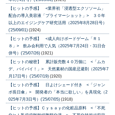
【ヒットの予感】 <業界初「浸透型エクソソーム」
配合の導入美容液「プライマーショット」> ３０年
以上のエイジングケア研究活用（2025年8月28日号）
('25/09/01)
(1924)
【ヒットの予感】 <成人向けボードゲーム「Ｒ１
８」> 飲み会利用で人気（2025年7月24日・31日合
併号）('25/07/26)
(1921)
【ヒットの秘密】 累計販売数４０万個に <「ムカ
デ、バイバイ！」> 天然素材の国産忌避剤（2025年7
月17日号）('25/07/19)
(1920)
【ヒットの予感】 日よけシェード付き <「ジャン
ボ長日傘」> 開発者の「本当に欲しい」を具現化（2
025年7月3日号）('25/07/05)
(1918)
【ヒットの予感】Ｃｙｓａｙの化粧品原料 <「不死