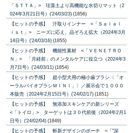
「ＳＴＴＡ」> 珪藻土より高機能な水切りマット（2
024年3月21日号）('24/03/23)
(1856)
【ヒットの予感】 汗取りインナー <「Ｓａｌａｌ
ｉｓｔ」> ニーズに応え、品ぞろえ拡大（2024年3月
14日号）('24/03/16)
(1855)
【ヒットの予感】 機能性素材 <「ＶＥＮＥＴＲＯ
Ｎ」> 「月経前」のメンタルケアに役立つ（2024年3
月7日号）('24/03/11)
(1854)
【ヒットの予感】 超小型犬用の極小歯ブラシ〈「オ
ーラルバイオブラシＭＩＮＩ」〉／展示会で１０００
本販売（2024年2月15日号）('24/02/17)
(1851)
【ヒットの予感】 無添加スキンケアの新シリーズ
<「トイロ」> ターゲットは３０代前後（2024年2月1
日号）('24/02/04)
(1849)
【ヒットの予感】 斬新デザインのポーチ <「”深