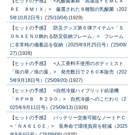
【ヒットの予感】 <乳酸菌素材「高濃度ＦＥＭＣＡ
ＲＥ ８ＭＩＸ」> 厳選された８種類の乳酸菌（202
5年10月2日号）('25/10/04)
(1929)
【ヒットの予感】 防災グッズ第６弾アイテム<「Ｓ
ＯＮＡＥＮＯ飾れる防災収納フレーム」> フレーム
に非常時の備蓄品を収納（2025年9月25日号）('25/09/
27)
(1928)
【ヒットの予感】 <人工香料不使用のボディミスト
「珠の草／珠の葉」> 発売数日で２６０本販売（202
5年9月18日号）('25/09/20)
(1927)
【ヒットの予感】 <自然冷媒ハイブリッド給湯機
「ＨＰＨＢ Ｒ２９０」> 自然冷媒へのこだわり（2
025年9月11日号）('25/09/13)
(1926)
【ヒットの予感】 バッテリー交換可能なノートＰＣ
<「ＮＡ６１０Ｅ」> 長寿命で環境負荷を軽減（2025
年9月4日号）('25/09/06)
(1925)