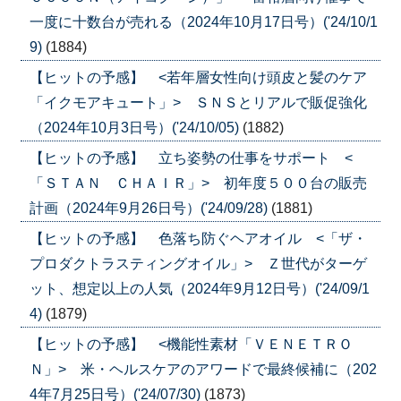
一度に十数台が売れる（2024年10月17日号）('24/10/1
9)
(1884)
【ヒットの予感】 <若年層女性向け頭皮と髪のケア
「イクモアキュート」> ＳＮＳとリアルで販促強化
（2024年10月3日号）('24/10/05)
(1882)
【ヒットの予感】 立ち姿勢の仕事をサポート <
「ＳＴＡＮ ＣＨＡＩＲ」> 初年度５００台の販売
計画（2024年9月26日号）('24/09/28)
(1881)
【ヒットの予感】 色落ち防ぐヘアオイル <「ザ・
プロダクトラスティングオイル」> Ｚ世代がターゲ
ット、想定以上の人気（2024年9月12日号）('24/09/1
4)
(1879)
【ヒットの予感】 <機能性素材「ＶＥＮＥＴＲＯ
Ｎ」> 米・ヘルスケアのアワードで最終候補に（202
4年7月25日号）('24/07/30)
(1873)