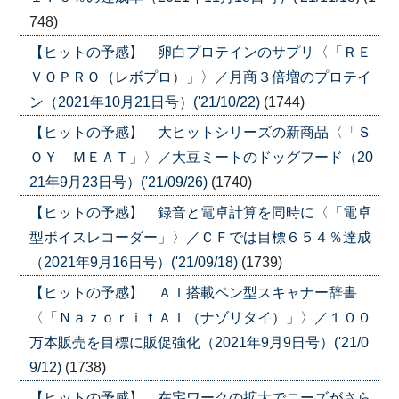
748)
【ヒットの予感】 卵白プロテインのサプリ〈「ＲＥ
ＶＯＰＲＯ（レボプロ）」〉／月商３倍増のプロテイ
ン（2021年10月21日号）('21/10/22)
(1744)
【ヒットの予感】 大ヒットシリーズの新商品〈「Ｓ
ＯＹ ＭＥＡＴ」〉／大豆ミートのドッグフード（20
21年9月23日号）('21/09/26)
(1740)
【ヒットの予感】 録音と電卓計算を同時に〈「電卓
型ボイスレコーダー」〉／ＣＦでは目標６５４％達成
（2021年9月16日号）('21/09/18)
(1739)
【ヒットの予感】 ＡＩ搭載ペン型スキャナー辞書
〈「ＮａｚｏｒｉｔＡＩ（ナゾリタイ）」〉／１００
万本販売を目標に販促強化（2021年9月9日号）('21/0
9/12)
(1738)
【ヒットの予感】 在宅ワークの拡大でニーズがさら