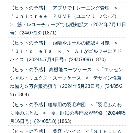
【ヒットの予感】 アプリでトレーニング管理 <
「Ｕｎｉｔｒｅｅ ＰＵＭＰ（ユニツリーパンプ）」
> 筋トレユーチューブでも認知拡大（2024年7月11日
号）('24/07/13)
(1871)
【ヒットの予感】 距離やルールの確認も可能 <
「ＢｉｒｄｉｅＴａｌｋ」> ＡＩがゴルフ中にアド
バイス（2024年7月4日号）('24/07/09)
(1870)
【ヒットの予感】 高機能スーツケース <「エッセン
シャル・リュクス・スーツケース」> デザイン性兼
ね備え５万台販売狙う（2024年5月23日号）('24/05/2
5)
(1864)
【ヒットの予感】腰専用の羽毛布団 <「羽毛ふんわ
り腰のふとん」> 腰、睡眠の専門家が監修（2024年5
月16日号）('24/05/18)
(1863)
【ヒットの予感】 美容デバイス <「ＳＴＥＬＬＡ