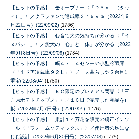
【ヒットの予感】 缶オープナー〈「ＤＡＶＩ（ダヴ
ィ）」〉／クラファンで達成率２７９９％（2022年9
月22日号）('22/09/22)
(1786)
【ヒットの予感】 心音で犬の気持ちが分かる〈「イ
ヌパシー」〉／愛犬の「心」と「体」が分かる（2022
年9月8日号）('22/09/08)
(1784)
【ヒットの予感】 幅４７．４センチの小型冷蔵庫
〈「１ドア冷蔵庫９２Ｌ」〉／一人暮らしや２台目に
重宝('22/08/04)
(1780)
【ヒットの予感】 ＥＣ限定のプレミアム商品〈「三
方原ポテトチップス」〉／１０日で完売した商品を再
販（2022年7月7日号）('22/07/09)
(1776)
【ヒットの予感】 累計１４万足を販売の矯正インソ
ール〈「フォームソティックス」〉／使用者の足にな
じむ設計（2022年6月30日号）('22/07/03)
(1775)