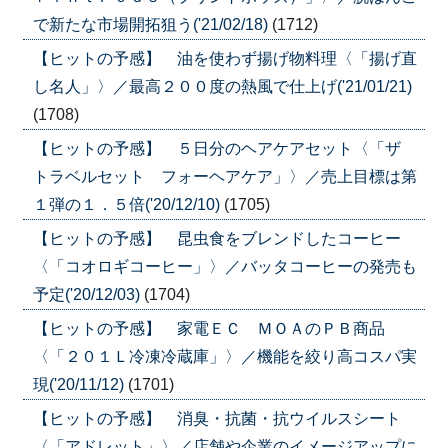
で新たな市場開拓狙う('21/02/18)
(1712)
【ヒットの予感】 油を使わず揚げ物料理〈「揚げ直
し名人」〉／最高２００度の熱風で仕上げ('21/01/21)
(1708)
【ヒットの予感】 ５日分のヘアケアセット〈「ザ
トラベルセット フォーヘアケア」〉／売上目標は第
１弾の１．５倍('20/12/10)
(1705)
【ヒットの予感】 昆虫食をブレンドしたコーヒー
〈「コオロギコーヒー」〉／バッタコーヒーの発売も
予定('20/12/03)
(1704)
【ヒットの予感】 家電ＥＣ ＭＯＡのＰＢ商品
〈「２０１Ｌ冷凍冷蔵庫」〉／機能を絞り高コスパ実
現('20/11/12)
(1701)
【ヒットの予感】 消臭・抗菌・抗ウイルスシート
〈「アドレット」〉／店舗や企業のイメージアップに