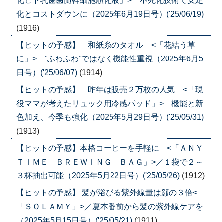
化ヒト乳歯歯髄幹細胞順化液」> 不死化技術で安定
化とコストダウンに（2025年6月19日号）('25/06/19)
(1916)
【ヒットの予感】 和紙糸のタオル <「花結う草
に」> ”ふわふわ”ではなく機能性重視（2025年6月5
日号）('25/06/07)
(1914)
【ヒットの予感】 昨年は販売２万枚の人気 <「現
役ママが考えたリュック用冷感パッド」> 機能と新
色加え、今季も強化（2025年5月29日号）('25/05/31)
(1913)
【ヒットの予感】本格コーヒーを手軽に <「ＡＮＹ
ＴＩＭＥ ＢＲＥＷＩＮＧ ＢＡＧ」>／１袋で２～
３杯抽出可能（2025年5月22日号）('25/05/26)
(1912)
【ヒットの予感】 髪が浴びる紫外線量は顔の３倍<
「ＳＯＬＡＭＹ」>／夏本番前から髪の紫外線ケアを
（2025年5月15日号）('25/05/21)
(1911)