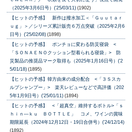
（2025年3月6日号）('25/03/11)
(1902)
【ヒットの予感】 新作は撥水加工＜「Ｇｕｕｔａｒ
ｕｇ」＞／シリーズ累計販売６万点突破（2025年2月6
日号）('25/02/08)
(1898)
【ヒットの予感】 ポンチョに変わる防災寝袋 <
「ＳＯＮＡＥＮＯクッション型着られる寝袋」> 防
災製品の推奨品マーク取得も（2025年1月16日号）('2
5/01/18)
(1895)
【ヒットの予感】韓方由来の成分配合 <「３Ｓスカ
ルプシャンプー」> 楽天レビューなどで高評価（202
5年1月9日号）('25/01/11)
(1894)
【ヒットの予感】 <「超真空」維持するボトル>「ｓ
ｈｉｎ―ｋｕ ＢＯＴＴＬＥ」 コメ、ワインの賞味
期限延長（2024年12月12日・19日合併号）('24/12/14)
(1892)