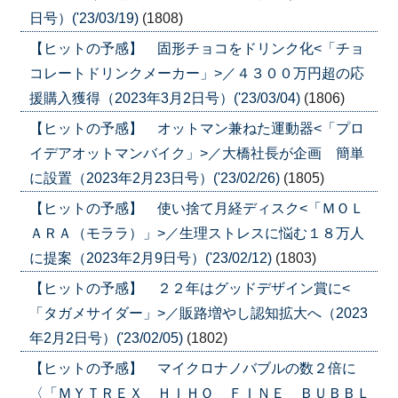
日号）('23/03/19)
(1808)
【ヒットの予感】 固形チョコをドリンク化<「チョ
コレートドリンクメーカー」>／４３００万円超の応
援購入獲得（2023年3月2日号）('23/03/04)
(1806)
【ヒットの予感】 オットマン兼ねた運動器<「プロ
イデアオットマンバイク」>／大橋社長が企画 簡単
に設置（2023年2月23日号）('23/02/26)
(1805)
【ヒットの予感】 使い捨て月経ディスク<「ＭＯＬ
ＡＲＡ（モララ）」>／生理ストレスに悩む１８万人
に提案（2023年2月9日号）('23/02/12)
(1803)
【ヒットの予感】 ２２年はグッドデザイン賞に<
「タガメサイダー」>／販路増やし認知拡大へ（2023
年2月2日号）('23/02/05)
(1802)
【ヒットの予感】 マイクロナノバブルの数２倍に
〈「ＭＹＴＲＥＸ ＨＩＨＯ ＦＩＮＥ ＢＵＢＢＬ