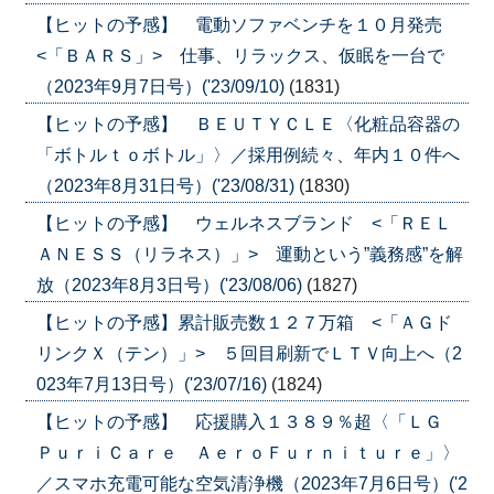
【ヒットの予感】 電動ソファベンチを１０月発売
<「ＢＡＲＳ」> 仕事、リラックス、仮眠を一台で
（2023年9月7日号）('23/09/10)
(1831)
【ヒットの予感】 ＢＥＵＴＹＣＬＥ〈化粧品容器の
「ボトルｔｏボトル」〉／採用例続々、年内１０件へ
（2023年8月31日号）('23/08/31)
(1830)
【ヒットの予感】 ウェルネスブランド <「ＲＥＬ
ＡＮＥＳＳ（リラネス）」> 運動という”義務感”を解
放（2023年8月3日号）('23/08/06)
(1827)
【ヒットの予感】累計販売数１２７万箱 <「ＡＧド
リンクＸ（テン）」> ５回目刷新でＬＴＶ向上へ（2
023年7月13日号）('23/07/16)
(1824)
【ヒットの予感】 応援購入１３８９％超〈「ＬＧ
ＰｕｒｉＣａｒｅ ＡｅｒｏＦｕｒｎｉｔｕｒｅ」〉
／スマホ充電可能な空気清浄機（2023年7月6日号）('2