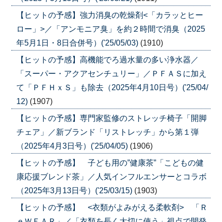
【ヒットの予感】強力消臭の乾燥剤<「カラッとヒー
ロー」>／「アンモニア臭」を約２時間で消臭（2025
年5月1日・8日合併号）('25/05/03)
(1910)
【ヒットの予感】高機能でろ過水量の多い浄水器／
「スーパー・アクアセンチュリー」／ＰＦＡＳに加え
て「ＰＦＨｘＳ」も除去（2025年4月10日号）('25/04/
12)
(1907)
【ヒットの予感】専門家監修のストレッチ椅子「開脚
チェア」／新ブランド「リストレッチ」から第１弾
（2025年4月3日号）('25/04/05)
(1906)
【ヒットの予感】 子ども用の”健康茶”「こどもの健
康応援ブレンド茶」／人気インフルエンサーとコラボ
（2025年3月13日号）('25/03/15)
(1903)
【ヒットの予感】 <衣類がよみがえる柔軟剤> 「Ｒ
ｅＷＥＡＲ」／「衣類を長く大切に使う」視点で開発