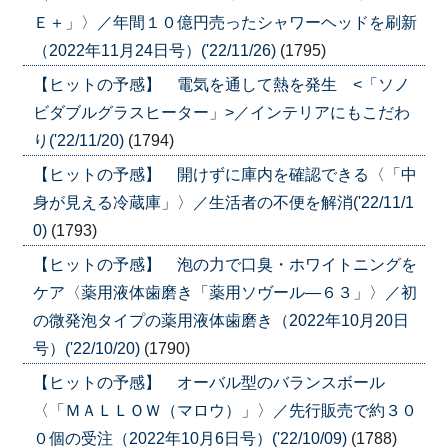
Ｅ＋」〉／年間１０億円売ったシャワーヘッドを刷新
（2022年11月24日号）('22/11/26)
(1795)
【ヒットの予感】 電気を通して熱を発生 <「ソノ
ビダブルグラスヒーター」>／インテリアにもこだわ
り('22/11/20)
(1794)
【ヒットの予感】 開けずに庫内を確認できる〈「中
身が見える冷蔵庫」〉／生活者の不便を解消('22/11/1
0)
(1793)
【ヒットの予感】 泡の力で口臭・ホワイトニングを
ケア〈薬用液体歯磨き「薬用ソヴール―６３」〉／初
の微発泡タイプの薬用液体歯磨き（2022年10月20日
号）('22/10/20)
(1790)
【ヒットの予感】 オーバル型のバランスボール
〈「ＭＡＬＬＯＷ（マロウ）」〉／先行販売で約３０
０個の受注（2022年10月6日号）('22/10/09)
(1788)