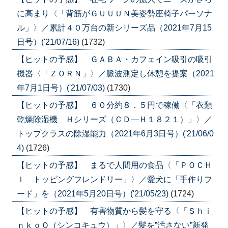
に高まり〈「背筋がＧＵＵＵＮ美姿勢座椅子パーソナ
ル」〉／累計４０万台の新シリーズ品（2021年7月15
日号）('21/07/16)
(1732)
【ヒットの予感】 ＧＡＢＡ・カフェイン吸引の吸引
機器〈「ＺＯＲＮ」〉／脈波測定し休憩を提案（2021
年7月1日号）('21/07/03)
(1730)
【ヒットの予感】 ６０分約８．５円で稼働〈「衣類
乾燥除湿機 Ｈシリーズ（ＣＤ―Ｈ１８２１）」〉／
トップクラスの除湿能力（2021年6月3日号）('21/06/0
4)
(1726)
【ヒットの予感】 まるで人間用の食品〈「ＰＯＣＨ
Ｉ トッピングフレンドリー」〉／愛犬に「手作りフ
ード」を（2021年5月20日号）('21/05/23)
(1724)
【ヒットの予感】 有害物質から髪を守る〈「Ｓｈｉ
ｎｋｏＱ（シンコキュウ）」〉／髪を”汚さない”新発