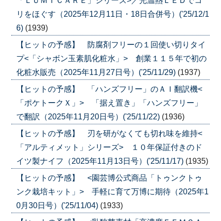
「ＬＵＭＩＣＡＲＥ」シリーズ>／光温熱ＬＥＤでコ
リをほぐす（2025年12月11日・18日合併号）('25/12/1
6)
(1939)
【ヒットの予感】 防腐剤フリーの１回使い切りタイ
プ<「シャボン玉素肌化粧水」> 創業１１５年で初の
化粧水販売（2025年11月27日号）('25/11/29)
(1937)
【ヒットの予感】 「ハンズフリー」のＡＩ翻訳機<
「ポケトークＸ」> 「据え置き」「ハンズフリー」
で翻訳（2025年11月20日号）('25/11/22)
(1936)
【ヒットの予感】 刃を研がなくても切れ味を維持<
「アルティメット」シリーズ> １０年保証付きのド
イツ製ナイフ（2025年11月13日号）('25/11/17)
(1935)
【ヒットの予感】 <園芸博公式商品「トゥンクトゥ
ンク栽培キット」> 手軽に育て万博に期待（2025年1
0月30日号）('25/11/04)
(1933)