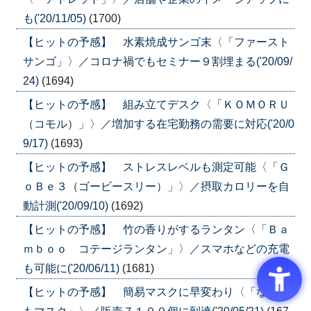
も('20/11/05)
(1700)
【ヒットの予感】 水素焼成サンゴ末〈「ファースト
サンゴ」〉／コロナ禍でもセミナー９割埋まる('20/09/
24)
(1694)
【ヒットの予感】 組み立てデスク〈「ＫＯＭＯＲＵ
（コモル）」〉／増加する在宅勤務の需要に対応('20/0
9/17)
(1693)
【ヒットの予感】 ストレスレベルも測定可能〈「Ｇ
ｏＢｅ３（ゴービースリー）」〉／摂取カロリーを自
動計測('20/09/10)
(1692)
【ヒットの予感】 竹の香りがするランタン〈「Ｂａ
ｍｂｏｏ コテージランタン」〉／スマホなどの充電
も可能に('20/06/11)
(1681)
【ヒットの予感】 簡易マスクに早変わり〈「なんで