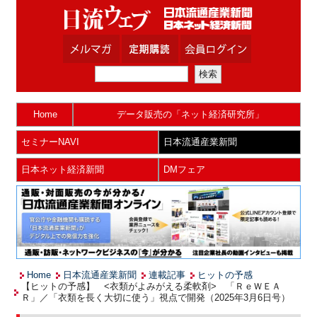
Home
データ販売の「ネット経済研究所」
セミナーNAVI
日本流通産業新聞
日本ネット経済新聞
DMフェア
Home
日本流通産業新聞
連載記事
ヒットの予感
【ヒットの予感】 <衣類がよみがえる柔軟剤> 「ＲｅＷＥＡ
Ｒ」／「衣類を長く大切に使う」視点で開発（2025年3月6日号）