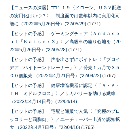
【ニュースの深層】□□１１９〈ドローン、ＵＧＶ配送
の実用化はいつ？〉 制度面では数年以内に実用化可
能に（2022年5月26日号）('22/05/29)
(1771)
【ヒットの予感】 ゲーミングチェア〈Ａｎｄａｓｅ
ａｔ「Ｋａｉｓｅｒ３」〉／高級車の座り心地を（20
22年5月26日号）('22/05/28)
(1771)
【ヒットの予感】 声を出さずにボイトレ〈「プロイ
デア ハイトーントレーナー」〉／発売１カ月で３５
００個販売 （2022年4月21日号）('22/04/22)
(1767)
【ヒットの予感】 健康増進機器に認定〈「Ａ・Ａ・
ＴＨ ミドルクロス」〉／リカバリーを助ける繊維
（2022年4月14日号）('22/04/14)
【ヒットの予感】 宅配と通販で人気〈「究極のブロ
ッコリーと鶏胸肉」〉／ユーチューバー出資で認知拡
大 （2022年4月7日号）('22/04/10)
(1765)