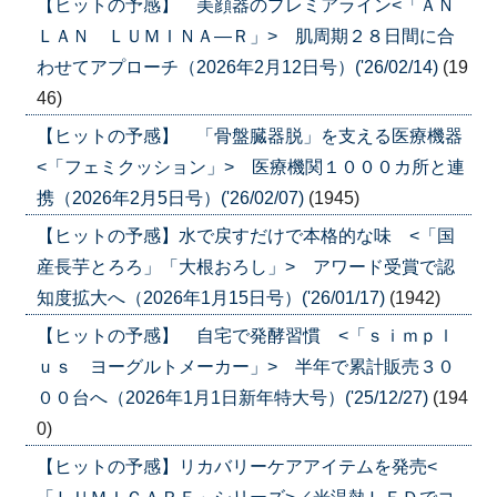
【ヒットの予感】 美顔器のプレミアライン<「ＡＮ
ＬＡＮ ＬＵＭＩＮＡ―Ｒ」> 肌周期２８日間に合
わせてアプローチ（2026年2月12日号）('26/02/14)
(19
46)
【ヒットの予感】 「骨盤臓器脱」を支える医療機器
<「フェミクッション」> 医療機関１０００カ所と連
携（2026年2月5日号）('26/02/07)
(1945)
【ヒットの予感】水で戻すだけで本格的な味 <「国
産長芋とろろ」「大根おろし」> アワード受賞で認
知度拡大へ（2026年1月15日号）('26/01/17)
(1942)
【ヒットの予感】 自宅で発酵習慣 <「ｓｉｍｐｌ
ｕｓ ヨーグルトメーカー」> 半年で累計販売３０
００台へ（2026年1月1日新年特大号）('25/12/27)
(194
0)
【ヒットの予感】リカバリーケアアイテムを発売<