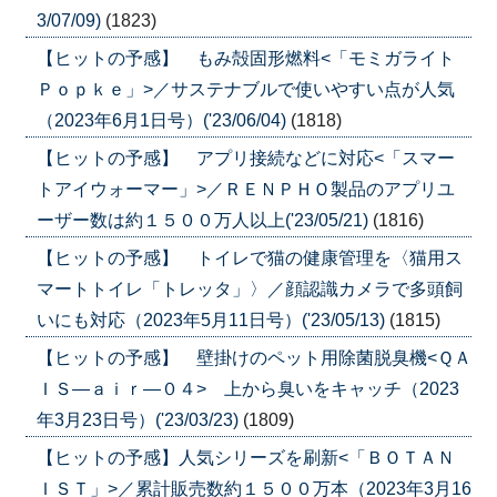
3/07/09)
(1823)
【ヒットの予感】 もみ殻固形燃料<「モミガライト
Ｐｏｐｋｅ」>／サステナブルで使いやすい点が人気
（2023年6月1日号）('23/06/04)
(1818)
【ヒットの予感】 アプリ接続などに対応<「スマー
トアイウォーマー」>／ＲＥＮＰＨＯ製品のアプリユ
ーザー数は約１５００万人以上('23/05/21)
(1816)
【ヒットの予感】 トイレで猫の健康管理を〈猫用ス
マートトイレ「トレッタ」〉／顔認識カメラで多頭飼
いにも対応（2023年5月11日号）('23/05/13)
(1815)
【ヒットの予感】 壁掛けのペット用除菌脱臭機<ＱＡ
ＩＳ―ａｉｒ―０４> 上から臭いをキャッチ（2023
年3月23日号）('23/03/23)
(1809)
【ヒットの予感】人気シリーズを刷新<「ＢＯＴＡＮ
ＩＳＴ」>／累計販売数約１５００万本（2023年3月16