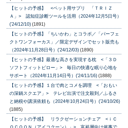
【ヒットの予感】 <ペット用サプリ 「ＴＲＩＺ
Ａ」> 認知症診断ツールを活用（2024年12月5日号）
('24/12/10)
(1891)
【ヒットの予感】「ちいかわ」とコラボ／「パーフェ
クトワンフォーカス」／限定デザインでセット販売も
（2024年11月28日号）('24/12/03)
(1890)
【ヒットの予感】最適な高さを実現する枕 <「３Ｄ
ソフトフィットピロー」> 毎日の快適な眠り心地を
サポート（2024年11月14日号）('24/11/16)
(1888)
【ヒットの予感】１台で肉とコメを調理 <「おもい
の深鍋スクエア」> テレビ出演で注文殺到／ふるさ
と納税や講演依頼も（2024年10月24日号）('24/10/26)
(1885)
【ヒットの予感】 リラクゼーションチェア <ｉＣ
ＯＣＯＯＮ（アイコクーン）」> 富裕層向け催事で