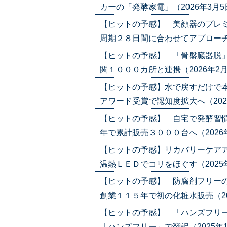
カーの「発酵家電」（2026年3月5日号）
【ヒットの予感】 美顔器のプレミ
周期２８日間に合わせてアプローチ（202
【ヒットの予感】 「骨盤臓器脱」
関１０００カ所と連携（2026年2月5日号
【ヒットの予感】水で戻すだけで
アワード受賞で認知度拡大へ（2026年1
【ヒットの予感】 自宅で発酵習慣
年で累計販売３０００台へ（2026年1月
【ヒットの予感】リカバリーケアア
温熱ＬＥＤでコリをほぐす（2025年12
【ヒットの予感】 防腐剤フリー
創業１１５年で初の化粧水販売（2025年
【ヒットの予感】 「ハンズフリー
「ハンズフリー」で翻訳（2025年11月2