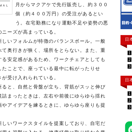
月からマクアケで先行販売し、約３００
ＭＡＬ
個（約４００万円）の受注があるとい
う。在宅勤務になり運動不足や姿勢の悪
のニーズが高まっている。
日
しいフォルムが特徴のバランスボール。一般
べて奥行きが狭く、場所をとらない。また、重
1
する安定感があるため、ワークチェアとしても
2
3
したことで、座っている最中に転がったりせ
さが受け入れられている。
日
ると、自然と骨盤が立ち、背筋がスッと伸び
1
煮詰まったときは、左右や前後にゆらゆら揺れ
2
画やアイデアを練るときに、ゆらゆら座りも提
3
しいワークスタイルを提案しており、自宅だ