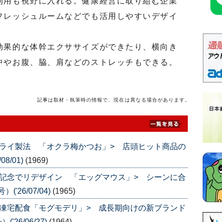
利用も視野に入れる。健康経営に取り組む企業
フレッシュルームなどでも活用しやすいデザイ
果的な体幹エクササイズができたり、横向き
中やお腹、脇、肩などのストレッチもできる。
記事は取材・執筆時の情報で、現在は異なる場合があります。
ライ製法 「オクラ梅かつお」> 店頭ヒット商品の
8/01)
(1969)
記念でリデザイン 「エッグマウス」> シーンに合
'26/07/04)
(1965)
凍宅配食「モグモデリ」> 成長期向けの新ブランド
26/06/27)
(1964)