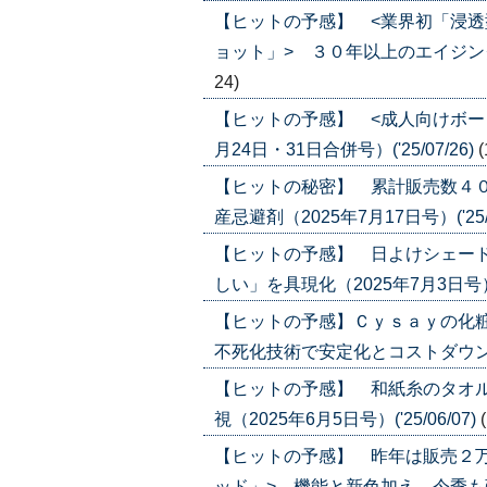
【ヒットの予感】 <業界初「浸
ョット」> ３０年以上のエイジングケア
24)
【ヒットの予感】 <成人向けボー
月24日・31日合併号）('25/07/26)
(
【ヒットの秘密】 累計販売数４０
産忌避剤（2025年7月17日号）('25/0
【ヒットの予感】 日よけシェード
しい」を具現化（2025年7月3日号）('2
【ヒットの予感】Ｃｙｓａｙの化
不死化技術で安定化とコストダウンに（20
【ヒットの予感】 和紙糸のタオル
視（2025年6月5日号）('25/06/07)
【ヒットの予感】 昨年は販売２
ッド」> 機能と新色加え、今季も強化（2