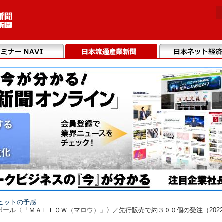
ヒットの予感
ール〈「ＭＡＬＬＯＷ（マロウ）」〉／先行販売で約３００個の受注（2022