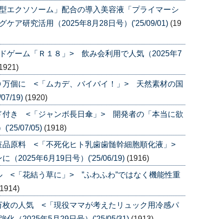
透型エクソソーム」配合の導入美容液「プライマーシ
研究活用（2025年8月28日号）('25/09/01)
(19
ドゲーム「Ｒ１８」> 飲み会利用で人気（2025年7
1921)
万個に <「ムカデ、バイバイ！」> 天然素材の国
7/19)
(1920)
付き <「ジャンボ長日傘」> 開発者の「本当に欲
5/07/05)
(1918)
粧品原料 <「不死化ヒト乳歯歯髄幹細胞順化液」>
25年6月19日号）('25/06/19)
(1916)
 <「花結う草に」> ”ふわふわ”ではなく機能性重
(1914)
万枚の人気 <「現役ママが考えたリュック用冷感パ
025年5月29日号）('25/05/31)
(1913)