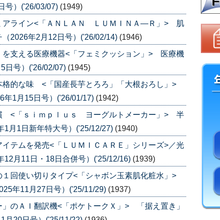
('26/03/07)
(1949)
アライン<「ＡＮＬＡＮ ＬＵＭＩＮＡ―Ｒ」> 肌
6年2月12日号）('26/02/14)
(1946)
を支える医療機器<「フェミクッション」> 医療機
）('26/02/07)
(1945)
本格的な味 <「国産長芋とろろ」「大根おろし」>
月15日号）('26/01/17)
(1942)
 <「ｓｉｍｐｌｕｓ ヨーグルトメーカー」> 半
1日新年特大号）('25/12/27)
(1940)
イテムを発売<「ＬＵＭＩＣＡＲＥ」シリーズ>／光
月11日・18日合併号）('25/12/16)
(1939)
の１回使い切りタイプ<「シャボン玉素肌化粧水」>
11月27日号）('25/11/29)
(1937)
」のＡＩ翻訳機<「ポケトークＸ」> 「据え置き」
0日号）('25/11/22)
(1936)