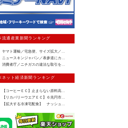
本流通産業新聞ランキング
ヤマト運輸／宅急便、サイズ拡大／…
ニュースキンジャパン／表参道にカ…
消費者庁／ニチガスの違法な取引を…
本ネット経済新聞ランキング
【コーヒーＥＣ】止まらない原料高…
【リカバリーウエアＥＣ】６兆円市…
【拡大する冷凍宅配食】 ナッシュ…