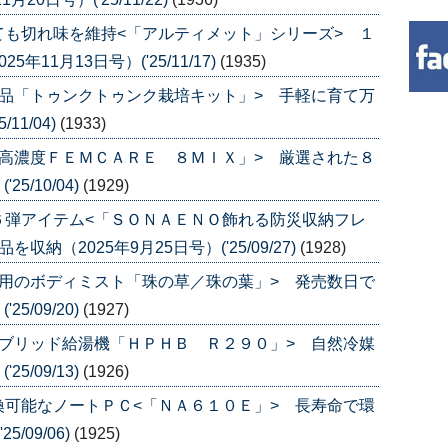
も切れ味を維持<「アルティメット」シリーズ> １
11月13日号）('25/11/17)
(1935)
品「トゥンクトゥンク栽培キット」> 手軽に育て万
11/04)
(1933)
高濃度ＦＥＭＣＡＲＥ ８ＭＩＸ」> 厳選された８
5/10/04)
(1929)
６弾アイテム<「ＳＯＮＡＥＮＯ飾れる防災収納フレ
（2025年9月25日号）('25/09/27)
(1928)
用のボディミスト「珠の草／珠の葉」> 発売数日で
5/09/20)
(1927)
ブリッド給湯機「ＨＰＨＢ Ｒ２９０」> 自然冷媒
5/09/13)
(1926)
可能なノートＰＣ<「ＮＡ６１０Ｅ」> 長寿命で環
/09/06)
(1925)