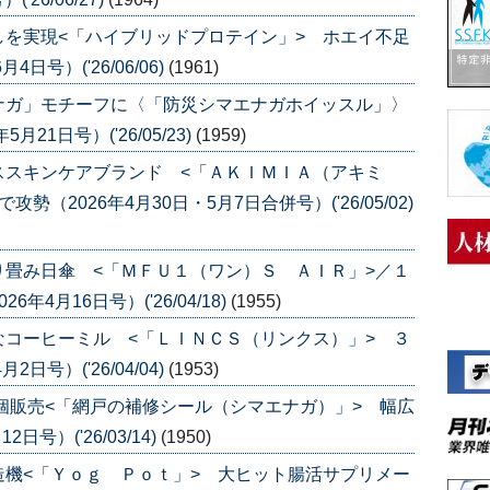
を実現<「ハイブリッドプロテイン」> ホエイ不足
号）('26/06/06)
(1961)
ナガ」モチーフに〈「防災シマエナガホイッスル」〉
1日号）('26/05/23)
(1959)
ススキンケアブランド <「ＡＫＩＭＩＡ（アキミ
（2026年4月30日・5月7日合併号）('26/05/02)
畳み日傘 <「ＭＦＵ１（ワン）Ｓ ＡＩＲ」>／１
4月16日号）('26/04/18)
(1955)
コーヒーミル <「ＬＩＮＣＳ（リンクス）」> ３
号）('26/04/04)
(1953)
個販売<「網戸の補修シール（シマエナガ）」> 幅広
号）('26/03/14)
(1950)
機<「Ｙｏｇ Ｐｏｔ」> 大ヒット腸活サプリメー