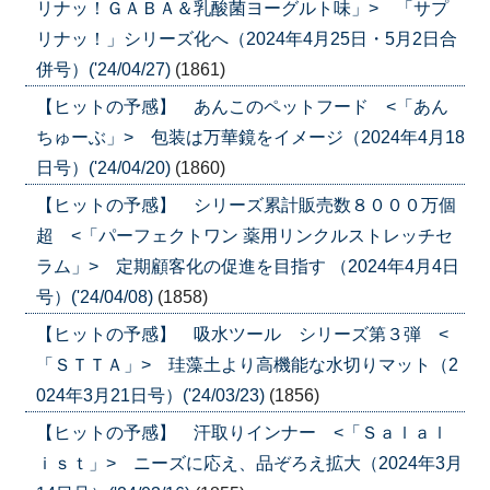
リナッ！ＧＡＢＡ＆乳酸菌ヨーグルト味」> 「サプ
リナッ！」シリーズ化へ（2024年4月25日・5月2日合
併号）('24/04/27)
(1861)
【ヒットの予感】 あんこのペットフード <「あん
ちゅーぶ」> 包装は万華鏡をイメージ（2024年4月18
日号）('24/04/20)
(1860)
【ヒットの予感】 シリーズ累計販売数８０００万個
超 <「パーフェクトワン 薬用リンクルストレッチセ
ラム」> 定期顧客化の促進を目指す （2024年4月4日
号）('24/04/08)
(1858)
【ヒットの予感】 吸水ツール シリーズ第３弾 <
「ＳＴＴＡ」> 珪藻土より高機能な水切りマット（2
024年3月21日号）('24/03/23)
(1856)
【ヒットの予感】 汗取りインナー <「Ｓａｌａｌ
ｉｓｔ」> ニーズに応え、品ぞろえ拡大（2024年3月