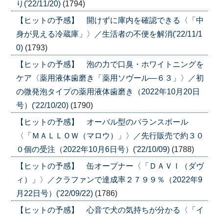
り('22/11/20)
(1794)
【ヒットの予感】 開けずに庫内を確認できる〈「中
身が見える冷蔵庫」〉／生活者の不便を解消('22/11/1
0)
(1793)
【ヒットの予感】 泡の力で口臭・ホワイトニングを
ケア〈薬用液体歯磨き「薬用ソヴール―６３」〉／初
の微発泡タイプの薬用液体歯磨き（2022年10月20日
号）('22/10/20)
(1790)
【ヒットの予感】 オーバル型のバランスボール
〈「ＭＡＬＬＯＷ（マロウ）」〉／先行販売で約３０
０個の受注（2022年10月6日号）('22/10/09)
(1788)
【ヒットの予感】 缶オープナー〈「ＤＡＶＩ（ダヴ
ィ）」〉／クラファンで達成率２７９９％（2022年9
月22日号）('22/09/22)
(1786)
【ヒットの予感】 心音で犬の気持ちが分かる〈「イ