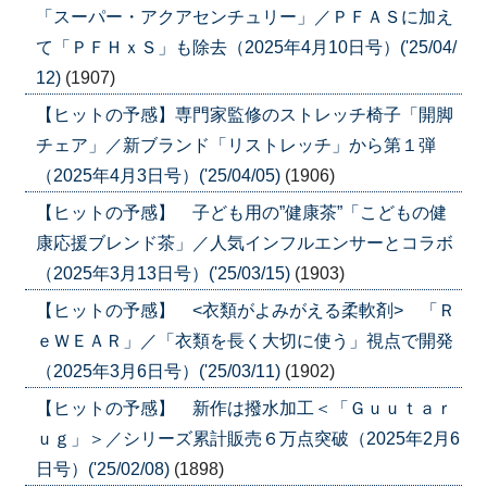
「スーパー・アクアセンチュリー」／ＰＦＡＳに加え
て「ＰＦＨｘＳ」も除去（2025年4月10日号）('25/04/
12)
(1907)
【ヒットの予感】専門家監修のストレッチ椅子「開脚
チェア」／新ブランド「リストレッチ」から第１弾
（2025年4月3日号）('25/04/05)
(1906)
【ヒットの予感】 子ども用の”健康茶”「こどもの健
康応援ブレンド茶」／人気インフルエンサーとコラボ
（2025年3月13日号）('25/03/15)
(1903)
【ヒットの予感】 <衣類がよみがえる柔軟剤> 「Ｒ
ｅＷＥＡＲ」／「衣類を長く大切に使う」視点で開発
（2025年3月6日号）('25/03/11)
(1902)
【ヒットの予感】 新作は撥水加工＜「Ｇｕｕｔａｒ
ｕｇ」＞／シリーズ累計販売６万点突破（2025年2月6
日号）('25/02/08)
(1898)