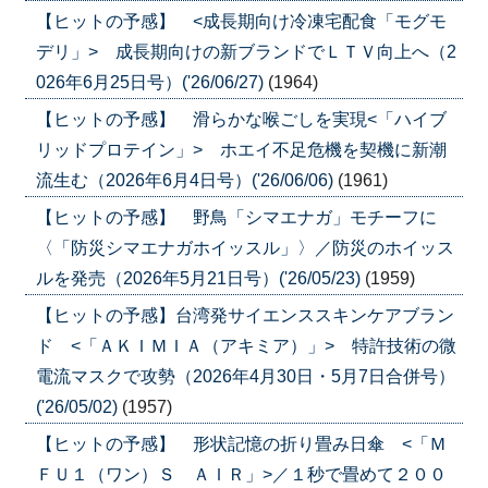
【ヒットの予感】 <成長期向け冷凍宅配食「モグモ
デリ」> 成長期向けの新ブランドでＬＴＶ向上へ（2
026年6月25日号）('26/06/27)
(1964)
【ヒットの予感】 滑らかな喉ごしを実現<「ハイブ
リッドプロテイン」> ホエイ不足危機を契機に新潮
流生む（2026年6月4日号）('26/06/06)
(1961)
【ヒットの予感】 野鳥「シマエナガ」モチーフに
〈「防災シマエナガホイッスル」〉／防災のホイッス
ルを発売（2026年5月21日号）('26/05/23)
(1959)
【ヒットの予感】台湾発サイエンススキンケアブラン
ド <「ＡＫＩＭＩＡ（アキミア）」> 特許技術の微
電流マスクで攻勢（2026年4月30日・5月7日合併号）
('26/05/02)
(1957)
【ヒットの予感】 形状記憶の折り畳み日傘 <「Ｍ
ＦＵ１（ワン）Ｓ ＡＩＲ」>／１秒で畳めて２００