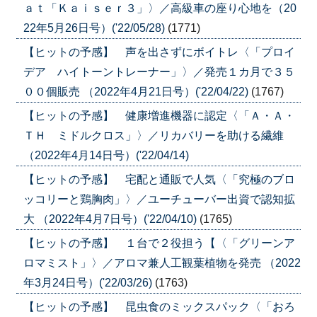
ａｔ「Ｋａｉｓｅｒ３」〉／高級車の座り心地を（20
22年5月26日号）('22/05/28)
(1771)
【ヒットの予感】 声を出さずにボイトレ〈「プロイ
デア ハイトーントレーナー」〉／発売１カ月で３５
００個販売 （2022年4月21日号）('22/04/22)
(1767)
【ヒットの予感】 健康増進機器に認定〈「Ａ・Ａ・
ＴＨ ミドルクロス」〉／リカバリーを助ける繊維
（2022年4月14日号）('22/04/14)
【ヒットの予感】 宅配と通販で人気〈「究極のブロ
ッコリーと鶏胸肉」〉／ユーチューバー出資で認知拡
大 （2022年4月7日号）('22/04/10)
(1765)
【ヒットの予感】 １台で２役担う【〈「グリーンア
ロマミスト」〉／アロマ兼人工観葉植物を発売 （2022
年3月24日号）('22/03/26)
(1763)
【ヒットの予感】 昆虫食のミックスパック〈「おろ