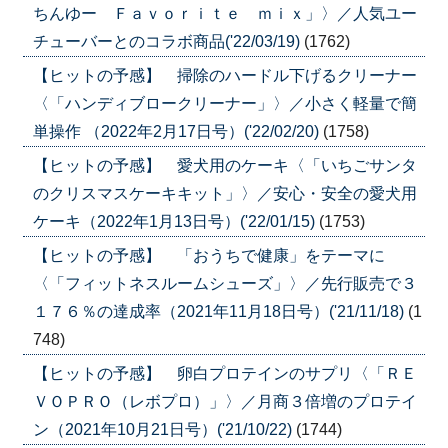
ちんゆー Ｆａｖｏｒｉｔｅ ｍｉｘ」〉／人気ユー
チューバーとのコラボ商品('22/03/19)
(1762)
【ヒットの予感】 掃除のハードル下げるクリーナー
〈「ハンディブロークリーナー」〉／小さく軽量で簡
単操作 （2022年2月17日号）('22/02/20)
(1758)
【ヒットの予感】 愛犬用のケーキ〈「いちごサンタ
のクリスマスケーキキット」〉／安心・安全の愛犬用
ケーキ（2022年1月13日号）('22/01/15)
(1753)
【ヒットの予感】 「おうちで健康」をテーマに
〈「フィットネスルームシューズ」〉／先行販売で３
１７６％の達成率（2021年11月18日号）('21/11/18)
(1
748)
【ヒットの予感】 卵白プロテインのサプリ〈「ＲＥ
ＶＯＰＲＯ（レボプロ）」〉／月商３倍増のプロテイ
ン（2021年10月21日号）('21/10/22)
(1744)