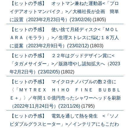
【ヒットの予感】 オットマン兼ねた運動器<「プロ
イデアオットマンバイク」>／大橋社長が企画 簡単
に設置（2023年2月23日号）('23/02/26)
(1805)
【ヒットの予感】 使い捨て月経ディスク<「ＭＯＬ
ＡＲＡ（モララ）」>／生理ストレスに悩む１８万人
に提案（2023年2月9日号）('23/02/12)
(1803)
【ヒットの予感】 ２２年はグッドデザイン賞に<
「タガメサイダー」>／販路増やし認知拡大へ（2023
年2月2日号）('23/02/05)
(1802)
【ヒットの予感】 マイクロナノバブルの数２倍に
〈「ＭＹＴＲＥＸ ＨＩＨＯ ＦＩＮＥ ＢＵＢＢＬ
Ｅ＋」〉／年間１０億円売ったシャワーヘッドを刷新
（2022年11月24日号）('22/11/26)
(1795)
【ヒットの予感】 電気を通して熱を発生 <「ソノ
ビダブルグラスヒーター」>／インテリアにもこだわ