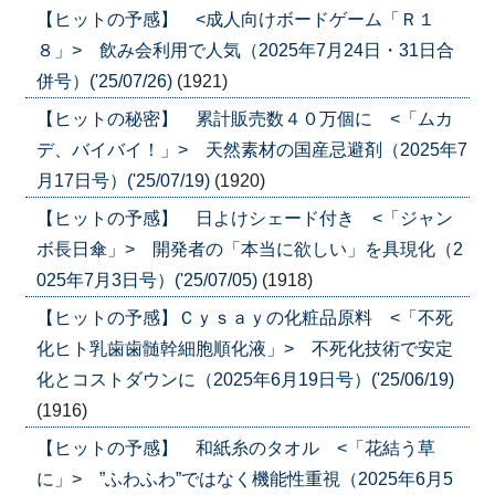
【ヒットの予感】 <成人向けボードゲーム「Ｒ１
８」> 飲み会利用で人気（2025年7月24日・31日合
併号）('25/07/26)
(1921)
【ヒットの秘密】 累計販売数４０万個に <「ムカ
デ、バイバイ！」> 天然素材の国産忌避剤（2025年7
月17日号）('25/07/19)
(1920)
【ヒットの予感】 日よけシェード付き <「ジャン
ボ長日傘」> 開発者の「本当に欲しい」を具現化（2
025年7月3日号）('25/07/05)
(1918)
【ヒットの予感】Ｃｙｓａｙの化粧品原料 <「不死
化ヒト乳歯歯髄幹細胞順化液」> 不死化技術で安定
化とコストダウンに（2025年6月19日号）('25/06/19)
(1916)
【ヒットの予感】 和紙糸のタオル <「花結う草
に」> ”ふわふわ”ではなく機能性重視（2025年6月5