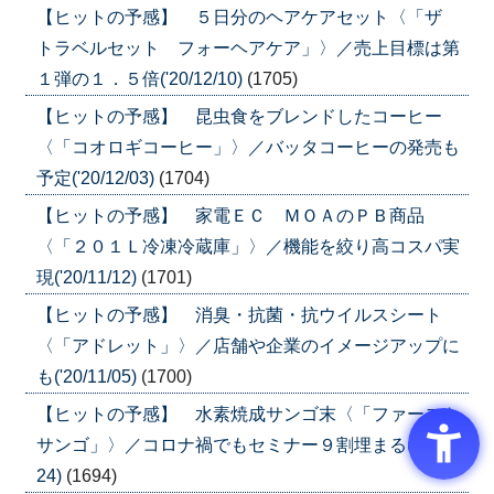
【ヒットの予感】 ５日分のヘアケアセット〈「ザ
トラベルセット フォーヘアケア」〉／売上目標は第
１弾の１．５倍('20/12/10)
(1705)
【ヒットの予感】 昆虫食をブレンドしたコーヒー
〈「コオロギコーヒー」〉／バッタコーヒーの発売も
予定('20/12/03)
(1704)
【ヒットの予感】 家電ＥＣ ＭＯＡのＰＢ商品
〈「２０１Ｌ冷凍冷蔵庫」〉／機能を絞り高コスパ実
現('20/11/12)
(1701)
【ヒットの予感】 消臭・抗菌・抗ウイルスシート
〈「アドレット」〉／店舗や企業のイメージアップに
も('20/11/05)
(1700)
【ヒットの予感】 水素焼成サンゴ末〈「ファースト
サンゴ」〉／コロナ禍でもセミナー９割埋まる('20/09/
24)
(1694)