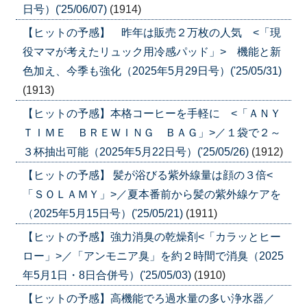
日号）('25/06/07)
(1914)
【ヒットの予感】 昨年は販売２万枚の人気 <「現
役ママが考えたリュック用冷感パッド」> 機能と新
色加え、今季も強化（2025年5月29日号）('25/05/31)
(1913)
【ヒットの予感】本格コーヒーを手軽に <「ＡＮＹ
ＴＩＭＥ ＢＲＥＷＩＮＧ ＢＡＧ」>／１袋で２～
３杯抽出可能（2025年5月22日号）('25/05/26)
(1912)
【ヒットの予感】 髪が浴びる紫外線量は顔の３倍<
「ＳＯＬＡＭＹ」>／夏本番前から髪の紫外線ケアを
（2025年5月15日号）('25/05/21)
(1911)
【ヒットの予感】強力消臭の乾燥剤<「カラッとヒー
ロー」>／「アンモニア臭」を約２時間で消臭（2025
年5月1日・8日合併号）('25/05/03)
(1910)
【ヒットの予感】高機能でろ過水量の多い浄水器／