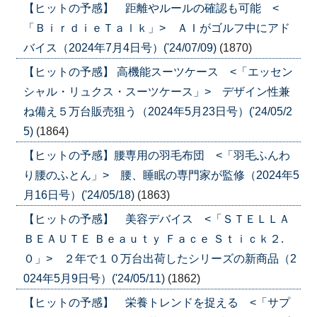
【ヒットの予感】 距離やルールの確認も可能 <
「ＢｉｒｄｉｅＴａｌｋ」> ＡＩがゴルフ中にアド
バイス（2024年7月4日号）('24/07/09)
(1870)
【ヒットの予感】 高機能スーツケース <「エッセン
シャル・リュクス・スーツケース」> デザイン性兼
ね備え５万台販売狙う（2024年5月23日号）('24/05/2
5)
(1864)
【ヒットの予感】腰専用の羽毛布団 <「羽毛ふんわ
り腰のふとん」> 腰、睡眠の専門家が監修（2024年5
月16日号）('24/05/18)
(1863)
【ヒットの予感】 美容デバイス <「ＳＴＥＬＬＡ
ＢＥＡＵＴＥ Ｂｅａｕｔｙ Ｆａｃｅ Ｓｔｉｃｋ２.
０」> ２年で１０万台出荷したシリーズの新商品（2
024年5月9日号）('24/05/11)
(1862)
【ヒットの予感】 栄養トレンドを捉える <「サプ