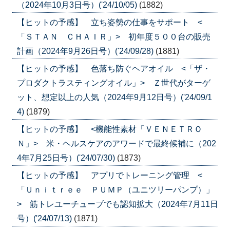
（2024年10月3日号）('24/10/05)
(1882)
【ヒットの予感】 立ち姿勢の仕事をサポート <
「ＳＴＡＮ ＣＨＡＩＲ」> 初年度５００台の販売
計画（2024年9月26日号）('24/09/28)
(1881)
【ヒットの予感】 色落ち防ぐヘアオイル <「ザ・
プロダクトラスティングオイル」> Ｚ世代がターゲ
ット、想定以上の人気（2024年9月12日号）('24/09/1
4)
(1879)
【ヒットの予感】 <機能性素材「ＶＥＮＥＴＲＯ
Ｎ」> 米・ヘルスケアのアワードで最終候補に（202
4年7月25日号）('24/07/30)
(1873)
【ヒットの予感】 アプリでトレーニング管理 <
「Ｕｎｉｔｒｅｅ ＰＵＭＰ（ユニツリーパンプ）」
> 筋トレユーチューブでも認知拡大（2024年7月11日
号）('24/07/13)
(1871)