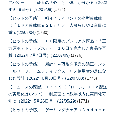
ヌパシー」〉／愛犬の「心」と「体」が分かる（2022
年9月8日号）('22/09/08)
(1784)
【ヒットの予感】 幅４７．４センチの小型冷蔵庫
〈「１ドア冷蔵庫９２Ｌ」〉／一人暮らしや２台目に
重宝('22/08/04)
(1780)
【ヒットの予感】 ＥＣ限定のプレミアム商品〈「三
方原ポテトチップス」〉／１０日で完売した商品を再
販（2022年7月7日号）('22/07/09)
(1776)
【ヒットの予感】 累計１４万足を販売の矯正インソ
ール〈「フォームソティックス」〉／使用者の足にな
じむ設計（2022年6月30日号）('22/07/03)
(1775)
【ニュースの深層】□□１１９〈ドローン、ＵＧＶ配送
の実用化はいつ？〉 制度面では数年以内に実用化可
能に（2022年5月26日号）('22/05/29)
(1771)
【ヒットの予感】 ゲーミングチェア〈Ａｎｄａｓｅ