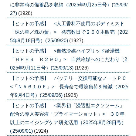
に非常時の備蓄品を収納（2025年9月25日号）('25/09/
27)
(1928)
【ヒットの予感】 <人工香料不使用のボディミスト
「珠の草／珠の葉」> 発売数日で２６０本販売（202
5年9月18日号）('25/09/20)
(1927)
【ヒットの予感】 <自然冷媒ハイブリッド給湯機
「ＨＰＨＢ Ｒ２９０」> 自然冷媒へのこだわり（2
025年9月11日号）('25/09/13)
(1926)
【ヒットの予感】 バッテリー交換可能なノートＰＣ
<「ＮＡ６１０Ｅ」> 長寿命で環境負荷を軽減（2025
年9月4日号）('25/09/06)
(1925)
【ヒットの予感】 <業界初「浸透型エクソソーム」
配合の導入美容液「プライマーショット」> ３０年
以上のエイジングケア研究活用（2025年8月28日号）
('25/09/01)
(1924)