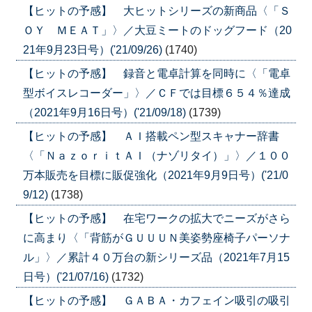
【ヒットの予感】 大ヒットシリーズの新商品〈「Ｓ
ＯＹ ＭＥＡＴ」〉／大豆ミートのドッグフード（20
21年9月23日号）('21/09/26)
(1740)
【ヒットの予感】 録音と電卓計算を同時に〈「電卓
型ボイスレコーダー」〉／ＣＦでは目標６５４％達成
（2021年9月16日号）('21/09/18)
(1739)
【ヒットの予感】 ＡＩ搭載ペン型スキャナー辞書
〈「ＮａｚｏｒｉｔＡＩ（ナゾリタイ）」〉／１００
万本販売を目標に販促強化（2021年9月9日号）('21/0
9/12)
(1738)
【ヒットの予感】 在宅ワークの拡大でニーズがさら
に高まり〈「背筋がＧＵＵＵＮ美姿勢座椅子パーソナ
ル」〉／累計４０万台の新シリーズ品（2021年7月15
日号）('21/07/16)
(1732)
【ヒットの予感】 ＧＡＢＡ・カフェイン吸引の吸引