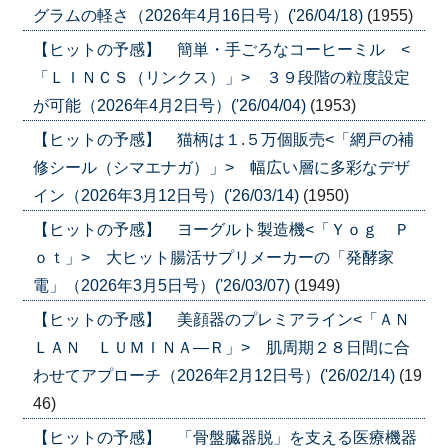
グラムの軽さ（2026年4月16日号）('26/04/18)
(1955)
【ヒットの予感】 簡単・手ごろなコーヒーミル <
「ＬＩＮＣＳ（リンクス）」> ３９段階の粒度設定
が可能（2026年4月2日号）('26/04/04)
(1953)
【ヒットの予感】 猫柄は１.５万個販売<「網戸の補
修シール（シマエナガ）」> 幅広い層に多彩なデザ
イン（2026年3月12日号）('26/03/14)
(1950)
【ヒットの予感】 ヨーグルト製造機<「Ｙｏｇ Ｐ
ｏｔ」> 大ヒット腸活サプリメーカーの「発酵家
電」（2026年3月5日号）('26/03/07)
(1949)
【ヒットの予感】 美顔器のプレミアライン<「ＡＮ
ＬＡＮ ＬＵＭＩＮＡ―Ｒ」> 肌周期２８日間に合
わせてアプローチ（2026年2月12日号）('26/02/14)
(19
46)
【ヒットの予感】 「骨盤臓器脱」を支える医療機器