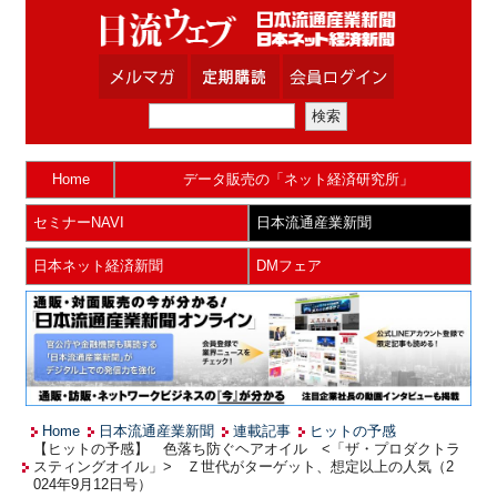
Home
データ販売の「ネット経済研究所」
セミナーNAVI
日本流通産業新聞
日本ネット経済新聞
DMフェア
Home
日本流通産業新聞
連載記事
ヒットの予感
【ヒットの予感】 色落ち防ぐヘアオイル <「ザ・プロダクトラ
スティングオイル」> Ｚ世代がターゲット、想定以上の人気（2
024年9月12日号）