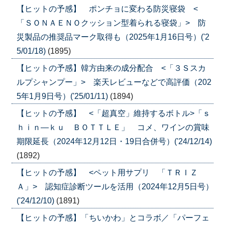
【ヒットの予感】 ポンチョに変わる防災寝袋 <
「ＳＯＮＡＥＮＯクッション型着られる寝袋」> 防
災製品の推奨品マーク取得も（2025年1月16日号）('2
5/01/18)
(1895)
【ヒットの予感】韓方由来の成分配合 <「３Ｓスカ
ルプシャンプー」> 楽天レビューなどで高評価（202
5年1月9日号）('25/01/11)
(1894)
【ヒットの予感】 <「超真空」維持するボトル>「ｓ
ｈｉｎ―ｋｕ ＢＯＴＴＬＥ」 コメ、ワインの賞味
期限延長（2024年12月12日・19日合併号）('24/12/14)
(1892)
【ヒットの予感】 <ペット用サプリ 「ＴＲＩＺ
Ａ」> 認知症診断ツールを活用（2024年12月5日号）
('24/12/10)
(1891)
【ヒットの予感】「ちいかわ」とコラボ／「パーフェ