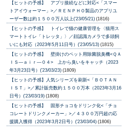
【ヒットの予感】 アプリ接続などに対応<「スマー
トアイウォーマー」>／ＲＥＮＰＨＯ製品のアプリユ
ーザー数は約１５００万人以上('23/05/21)
(1816)
【ヒットの予感】 トイレで猫の健康管理を〈猫用ス
マートトイレ「トレッタ」〉／顔認識カメラで多頭飼
いにも対応（2023年5月11日号）('23/05/13)
(1815)
【ヒットの予感】 壁掛けのペット用除菌脱臭機<ＱＡ
ＩＳ―ａｉｒ―０４> 上から臭いをキャッチ（2023
年3月23日号）('23/03/23)
(1809)
【ヒットの予感】人気シリーズを刷新<「ＢＯＴＡＮ
ＩＳＴ」>／累計販売数約１５００万本（2023年3月16
日号）('23/03/19)
(1808)
【ヒットの予感】 固形チョコをドリンク化<「チョ
コレートドリンクメーカー」>／４３００万円超の応
援購入獲得（2023年3月2日号）('23/03/04)
(1806)