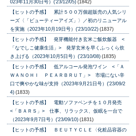
023年11月30日号）('23/12/05)
(1842)
【ヒットの予感】 累計５００万個超販売の人気シリ
ーズ〈「ビューティーアイズ」〉／初のリニューアル
を実施（2023年10月19日号）('23/10/22)
(1837)
【ヒットの予感】 発芽機能付き玄米ご飯炊飯器 <
「なでしこ健康生活」> 発芽玄米を早くふっくら炊
き上げる（2023年10月5日号）('23/10/08)
(1835)
【ヒットの予感】 低アルコール発泡ワイン <「Ａ
ＷＡＮＯＨＩ ＰＥＡＲＢＲＵＴ」> 市場にない辛
口で爽やかな味が支持（2023年9月21日号）('23/09/2
4)
(1833)
【ヒットの予感】 電動ソファベンチを１０月発売
<「ＢＡＲＳ」> 仕事、リラックス、仮眠を一台で
（2023年9月7日号）('23/09/10)
(1831)
【ヒットの予感】 ＢＥＵＴＹＣＬＥ〈化粧品容器の