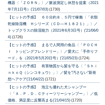
機器〈「ＺＯＲＮ」〉／脈波測定し休憩を提案（2021
年7月1日号）('21/07/03)
(1730)
【ヒットの予感】 ６０分約８．５円で稼働〈「衣類
乾燥除湿機 Ｈシリーズ（ＣＤ―Ｈ１８２１）」〉／
トップクラスの除湿能力（2021年6月3日号）('21/06/0
4)
(1726)
【ヒットの予感】 まるで人間用の食品〈「ＰＯＣＨ
Ｉ トッピングフレンドリー」〉／愛犬に「手作りフ
ード」を（2021年5月20日号）('21/05/23)
(1724)
【ヒットの予感】 有害物質から髪を守る〈「Ｓｈｉ
ｎｋｏＱ（シンコキュウ）」〉／髪を”汚さない”新発
想ヘアケア('21/04/22)
(1721)
【ヒットの予感】 泡立ち優れた犬シャンプー
〈「Ａ．Ｐ．Ｄ．Ｃティーツリーシャンプー」〉／低
価格、満足度に反響高まる('21/04/15)
(1720)