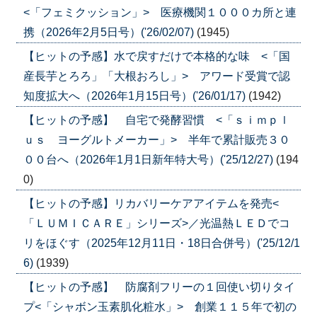
<「フェミクッション」> 医療機関１０００カ所と連
携（2026年2月5日号）('26/02/07)
(1945)
【ヒットの予感】水で戻すだけで本格的な味 <「国
産長芋とろろ」「大根おろし」> アワード受賞で認
知度拡大へ（2026年1月15日号）('26/01/17)
(1942)
【ヒットの予感】 自宅で発酵習慣 <「ｓｉｍｐｌ
ｕｓ ヨーグルトメーカー」> 半年で累計販売３０
００台へ（2026年1月1日新年特大号）('25/12/27)
(194
0)
【ヒットの予感】リカバリーケアアイテムを発売<
「ＬＵＭＩＣＡＲＥ」シリーズ>／光温熱ＬＥＤでコ
リをほぐす（2025年12月11日・18日合併号）('25/12/1
6)
(1939)
【ヒットの予感】 防腐剤フリーの１回使い切りタイ
プ<「シャボン玉素肌化粧水」> 創業１１５年で初の