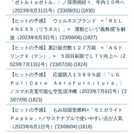
「ボトルｔｏボトル」〉／採用例続々、年内１０件へ
（2023年8月31日号）('23/08/31)
(1830)
【ヒットの予感】 ウェルネスブランド <「ＲＥＬ
ＡＮＥＳＳ（リラネス）」> 運動という”義務感”を解
放（2023年8月3日号）('23/08/06)
(1827)
【ヒットの予感】累計販売数１２７万箱 <「ＡＧド
リンクＸ（テン）」> ５回目刷新でＬＴＶ向上へ（2
023年7月13日号）('23/07/16)
(1824)
【ヒットの予感】 応援購入１３８９％超〈「ＬＧ
ＰｕｒｉＣａｒｅ ＡｅｒｏＦｕｒｎｉｔｕｒｅ」〉
／スマホ充電可能な空気清浄機（2023年7月6日号）('2
3/07/09)
(1823)
【ヒットの予感】 もみ殻固形燃料<「モミガライト
Ｐｏｐｋｅ」>／サステナブルで使いやすい点が人気
（2023年6月1日号）('23/06/04)
(1818)