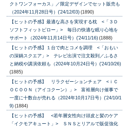
クトワンフォーカス」／限定デザインでセット販売も
（2024年11月28日号）('24/12/03)
(1890)
【ヒットの予感】最適な高さを実現する枕 <「３Ｄ
ソフトフィットピロー」> 毎日の快適な眠り心地を
サポート（2024年11月14日号）('24/11/16)
(1888)
【ヒットの予感】１台で肉とコメを調理 <「おもい
の深鍋スクエア」> テレビ出演で注文殺到／ふるさ
と納税や講演依頼も（2024年10月24日号）('24/10/26)
(1885)
【ヒットの予感】 リラクゼーションチェア <ｉＣ
ＯＣＯＯＮ（アイコクーン）」> 富裕層向け催事で
一度に十数台が売れる（2024年10月17日号）('24/10/1
9)
(1884)
【ヒットの予感】 <若年層女性向け頭皮と髪のケア
「イクモアキュート」> ＳＮＳとリアルで販促強化