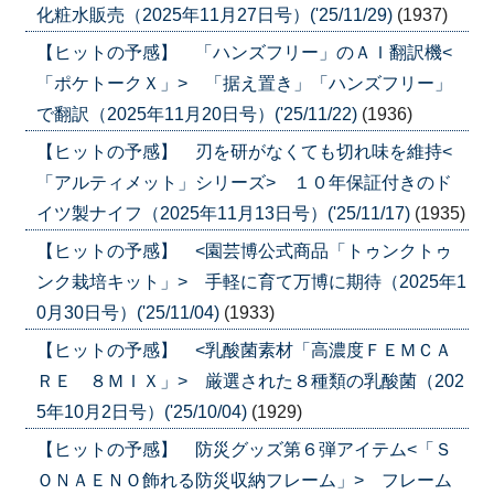
化粧水販売（2025年11月27日号）('25/11/29)
(1937)
【ヒットの予感】 「ハンズフリー」のＡＩ翻訳機<
「ポケトークＸ」> 「据え置き」「ハンズフリー」
で翻訳（2025年11月20日号）('25/11/22)
(1936)
【ヒットの予感】 刃を研がなくても切れ味を維持<
「アルティメット」シリーズ> １０年保証付きのド
イツ製ナイフ（2025年11月13日号）('25/11/17)
(1935)
【ヒットの予感】 <園芸博公式商品「トゥンクトゥ
ンク栽培キット」> 手軽に育て万博に期待（2025年1
0月30日号）('25/11/04)
(1933)
【ヒットの予感】 <乳酸菌素材「高濃度ＦＥＭＣＡ
ＲＥ ８ＭＩＸ」> 厳選された８種類の乳酸菌（202
5年10月2日号）('25/10/04)
(1929)
【ヒットの予感】 防災グッズ第６弾アイテム<「Ｓ
ＯＮＡＥＮＯ飾れる防災収納フレーム」> フレーム