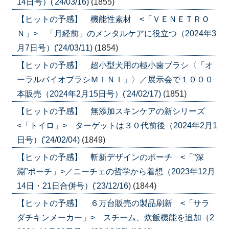
14日号）('24/03/16)
(1855)
【ヒットの予感】 機能性素材 <「ＶＥＮＥＴＲＯ
Ｎ」> 「月経前」のメンタルケアに役立つ（2024年3
月7日号）('24/03/11)
(1854)
【ヒットの予感】 超小型犬用の極小歯ブラシ〈「オ
ーラルバイオブラシＭＩＮＩ」〉／展示会で１０００
本販売（2024年2月15日号）('24/02/17)
(1851)
【ヒットの予感】 無添加スキンケアの新シリーズ
<「トイロ」> ターゲットは３０代前後（2024年2月1
日号）('24/02/04)
(1849)
【ヒットの予感】 斬新デザインのポーチ <「”深
淵”ポーチ」>／ニーチェの哲学から着想（2023年12月
14日・21日合併号）('23/12/16)
(1844)
【ヒットの予感】 ６万台販売の製品刷新 <「サラ
ダチキンメーカー」> スチーム、炊飯機能を追加（2