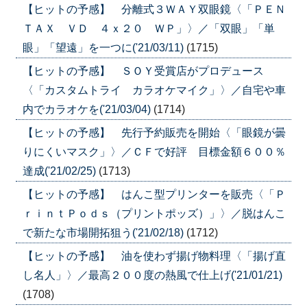
【ヒットの予感】 分離式３ＷＡＹ双眼鏡〈「ＰＥＮ
ＴＡＸ ＶＤ ４ｘ２０ ＷＰ」〉／「双眼」「単
眼」「望遠」を一つに('21/03/11)
(1715)
【ヒットの予感】 ＳＯＹ受賞店がプロデュース
〈「カスタムトライ カラオケマイク」〉／自宅や車
内でカラオケを('21/03/04)
(1714)
【ヒットの予感】 先行予約販売を開始〈「眼鏡が曇
りにくいマスク」〉／ＣＦで好評 目標金額６００％
達成('21/02/25)
(1713)
【ヒットの予感】 はんこ型プリンターを販売〈「Ｐ
ｒｉｎｔＰｏｄｓ（プリントポッズ）」〉／脱はんこ
で新たな市場開拓狙う('21/02/18)
(1712)
【ヒットの予感】 油を使わず揚げ物料理〈「揚げ直
し名人」〉／最高２００度の熱風で仕上げ('21/01/21)
(1708)