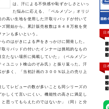
は、汗による不快感や恥ずかしさといっ
た悩みに応える、「ベルメゾン」オリジ
性の高い生地を使用した汗取りパッドが付いて
ーズ開始から、累計販売枚数は８４８万枚を突
日
ファンも多いという。
らのはがきによる声をきっかけに開発した。
1
汗取りパッドの付いたインナーは挑戦的なもの
2
3
目立たない場所に掲載していた」（ベルメゾン
ティユニット檜山のぞみ氏）と振り返った。汗
日
客が多く、「当初計画の３００％以上の売り上
1
2
してレビューの数が多いことも同シリーズの
3
ずかしくて言いにくい。機能性の高さに満足し
』と思ってもらえたのではないか」（同）と分