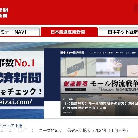
ヒットの予感
ｌａｌｉｓｔ」> ニーズに応え、品ぞろえ拡大（2024年3月14日号）