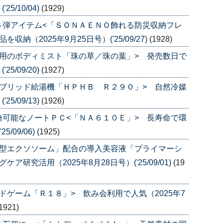
5/10/04)
(1929)
６弾アイテム<「ＳＯＮＡＥＮＯ飾れる防災収納フレ
（2025年9月25日号）('25/09/27)
(1928)
用のボディミスト「珠の草／珠の葉」> 発売数日で
5/09/20)
(1927)
ブリッド給湯機「ＨＰＨＢ Ｒ２９０」> 自然冷媒
5/09/13)
(1926)
可能なノートＰＣ<「ＮＡ６１０Ｅ」> 長寿命で環
/09/06)
(1925)
透型エクソソーム」配合の導入美容液「プライマーシ
研究活用（2025年8月28日号）('25/09/01)
(19
ドゲーム「Ｒ１８」> 飲み会利用で人気（2025年7
1921)