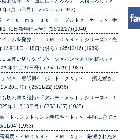
本格的な味 <「国産長芋とろろ」「大根おろし」>
月15日号）('26/01/17)
(1942)
 <「ｓｉｍｐｌｕｓ ヨーグルトメーカー」> 半
1日新年特大号）('25/12/27)
(1940)
イテムを発売<「ＬＵＭＩＣＡＲＥ」シリーズ>／光
月11日・18日合併号）('25/12/16)
(1939)
の１回使い切りタイプ<「シャボン玉素肌化粧水」>
11月27日号）('25/11/29)
(1937)
」のＡＩ翻訳機<「ポケトークＸ」> 「据え置き」
0日号）('25/11/22)
(1936)
も切れ味を維持<「アルティメット」シリーズ> １
11月13日号）('25/11/17)
(1935)
品「トゥンクトゥンク栽培キット」> 手軽に育て万
11/04)
(1933)
高濃度ＦＥＭＣＡＲＥ ８ＭＩＸ」> 厳選された８