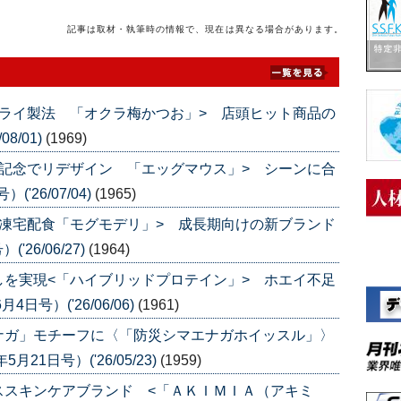
記事は取材・執筆時の情報で、現在は異なる場合があります。
ライ製法 「オクラ梅かつお」> 店頭ヒット商品の
8/01)
(1969)
記念でリデザイン 「エッグマウス」> シーンに合
'26/07/04)
(1965)
凍宅配食「モグモデリ」> 成長期向けの新ブランド
26/06/27)
(1964)
を実現<「ハイブリッドプロテイン」> ホエイ不足
号）('26/06/06)
(1961)
ナガ」モチーフに〈「防災シマエナガホイッスル」〉
1日号）('26/05/23)
(1959)
ススキンケアブランド <「ＡＫＩＭＩＡ（アキミ