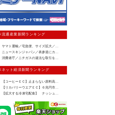
本流通産業新聞ランキング
ヤマト運輸／宅急便、サイズ拡大／…
ニュースキンジャパン／表参道にカ…
消費者庁／ニチガスの違法な取引を…
本ネット経済新聞ランキング
【コーヒーＥＣ】止まらない原料高…
【リカバリーウエアＥＣ】６兆円市…
【拡大する冷凍宅配食】 ナッシュ…