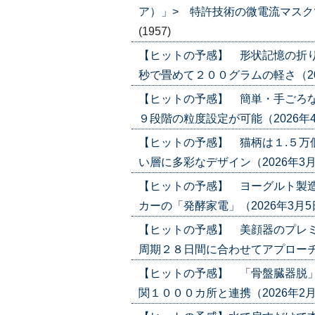
ア）」> 特許技術の微電流マスクで攻勢
(1957)
【ヒットの予感】 形状記憶の折り
秒で畳めて２００グラムの軽さ（2026年
【ヒットの予感】 簡単・手ごろな
９段階の粒度設定が可能（2026年4月2日
【ヒットの予感】 猫柄は１.５万
い層に多彩なデザイン（2026年3月12日
【ヒットの予感】 ヨーグルト製造
カーの「発酵家電」（2026年3月5日号）
【ヒットの予感】 美顔器のプレミ
周期２８日間に合わせてアプローチ（202
【ヒットの予感】 「骨盤臓器脱」
関１０００カ所と連携（2026年2月5日号