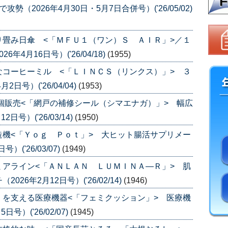
（2026年4月30日・5月7日合併号）('26/05/02)
畳み日傘 <「ＭＦＵ１（ワン）Ｓ ＡＩＲ」>／１
4月16日号）('26/04/18)
(1955)
コーヒーミル <「ＬＩＮＣＳ（リンクス）」> ３
号）('26/04/04)
(1953)
個販売<「網戸の補修シール（シマエナガ）」> 幅広
号）('26/03/14)
(1950)
機<「Ｙｏｇ Ｐｏｔ」> 大ヒット腸活サプリメー
('26/03/07)
(1949)
アライン<「ＡＮＬＡＮ ＬＵＭＩＮＡ―Ｒ」> 肌
6年2月12日号）('26/02/14)
(1946)
を支える医療機器<「フェミクッション」> 医療機
）('26/02/07)
(1945)