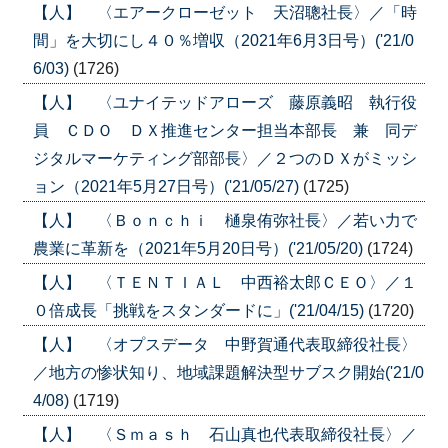
【人】 〈エアークローゼット 天沼聰社長〉／「時
間」を大切にし４０％増収（2021年6月3日号）('21/0
6/03)
(1726)
【人】 〈ユナイテッドアローズ 藤原義昭 執行役
員 ＣＤＯ ＤＸ推進センター担当本部長 兼 同デ
ジタルマーケティング部部長〉／２つのＤＸがミッシ
ョン（2021年5月27日号）('21/05/27)
(1725)
【人】 〈Ｂｏｎｃｈｉ 樋泉侑弥社長〉／若い力で
農業に革新を（2021年5月20日号）('21/05/20)
(1724)
【人】 〈ＴＥＮＴＩＡＬ 中西裕太郎ＣＥＯ〉／１
０倍成長「挑戦をスタンダードに」('21/04/15)
(1720)
【人】 〈オプスデータ 中野賀通代表取締役社長〉
／地方の惨状知り、地域課題解決型サブスク開始('21/0
4/08)
(1719)
【人】 〈Ｓｍａｓｈ 石山真也代表取締役社長〉／