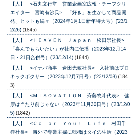
【人】 <石丸文行堂 営業企画室広報・チーフクリ
エイター 宮崎有沙氏> 「好き」を生かして商品開
発、ヒットも続々（2024年1月1日新年特大号）('23/1
2/26)
(1845)
【人】 <ＨＥＡＶＥＮ Ｊａｐａｎ 松田崇社長>
「喜んでもらいたい」が社内に伝播（2023年12月14
日・21日合併号）('23/12/14)
(1844)
【人】 <イナバ商事 倉田光敏社長> 入社前はプロ
キックボクサー（2023年12月7日号）('23/12/08)
(184
3)
【人】 <ＭＩＳＯＶＡＴＩＯＮ 斉藤悠斗代表> 健
康は当たり前じゃない（2023年11月30日号）('23/12/0
5)
(1842)
【人】 <Ｃｏｌｏｒ Ｙｏｕｒ Ｌｉｆｅ 村田千
尋社長> 海外で専業主婦に転機はタイの生活（2023