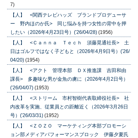
7)
【人】 <関西テレビハッズ ブランドプロデューサ
ー 野内ほのか氏> 同じ悩みを持つ女性の背中を押
したい（2026年4月23日号）('26/04/28)
(1956)
【人】 <Ｃａｎｎａ Ｔｅｃｈ 須藤晃通社長> 土
日はゴルフではなく子どもと（2026年4月9日号）('26/
04/20)
(1954)
【人】 <アクト 管理本部 ＤＸ推進課 吉田和由
課長> 多趣味な男が金魚の虜に（2026年4月2日号）
('26/04/07)
(1953)
【人】 <ストリーム 市村智樹代表取締役社長> 社
内改革を実施、従業員との距離近く（2026年3月26日
号）('26/03/31)
(1952)
【人】 <ＺＯＺＯ マーケティング本部プロモーシ
ョン部メディアパフォーマンスブロック 伊藤夕夏氏