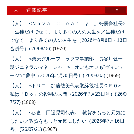
「人」 連載記事
List
【人】 <Ｎｏｖａ Ｃｌｅａｒｌｙ 加納優誉社長>
生徒だけでなく、より多くの人の人生を／生徒だけ
でなく、より多くの人の人生を（2026年8月6日・13日
合併号）('26/08/06)
(1970)
【人】 <楽天グループ ラクマ事業部 長谷川健一
朗ジェネラルマネージャー> オンもオフも”ヴィンテ
ージ”に夢中（2026年7月30日号）('26/08/03)
(1969)
【人】 <トリコ 加藤敏美代表取締役社長ＣＥＯ>
私は「Ｄｏ」の役割の人間（2026年7月23日号）('26/0
7/27)
(1868)
【人】 <伝食 田辺晃司代表> 敦賀をもっと元気に
したい／敦賀をもっと元気にしたい（2026年7月16日
号）('26/07/21)
(1967)