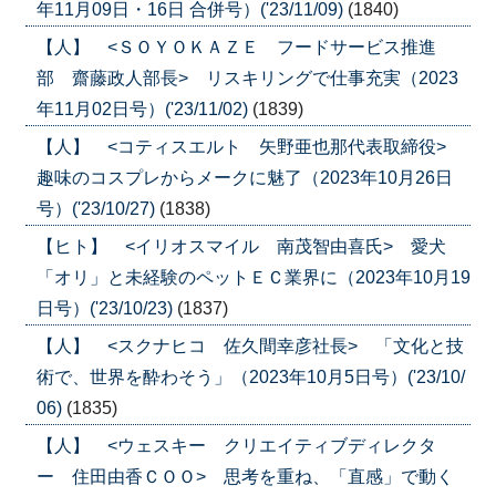
年11月09日・16日 合併号）('23/11/09)
(1840)
【人】 <ＳＯＹＯＫＡＺＥ フードサービス推進
部 齋藤政人部長> リスキリングで仕事充実（2023
年11月02日号）('23/11/02)
(1839)
【人】 <コティスエルト 矢野亜也那代表取締役>
趣味のコスプレからメークに魅了（2023年10月26日
号）('23/10/27)
(1838)
【ヒト】 <イリオスマイル 南茂智由喜氏> 愛犬
「オリ」と未経験のペットＥＣ業界に（2023年10月19
日号）('23/10/23)
(1837)
【人】 <スクナヒコ 佐久間幸彦社長> 「文化と技
術で、世界を酔わそう」（2023年10月5日号）('23/10/
06)
(1835)
【人】 <ウェスキー クリエイティブディレクタ
ー 住田由香ＣＯＯ> 思考を重ね、「直感」で動く