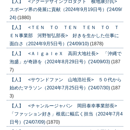
【人】 <アグーデザインプロダクト 横地康介氏>
スポーツ界の発展に貢献（2024年9月19日号）('24/09/
24)
(1880)
【人】 <ＴＥＮ ＴＯ ＴＥＮ ＴＥＮ ＴＯ Ｔ
ＥＮ事業部 河野智弘部長> 好きを生かした仕事に
面白さ（2024年9月5日号）('24/09/10)
(1878)
【人】 <ＡｌｇａｌｅＸ 高田大地社長> 「沖縄で
泡盛」が奇跡を（2024年8月29日号）('24/09/03)
(187
7)
【人】 <サウンドファン 山地浩社長> ５０代から
始めたマラソン（2024年7月25日号）('24/07/30)
(187
3)
【人】 <チャンルージャパン 岡田泰幸事業部長>
「ファッション好き」根底に幅広く担当（2024年7月4
日号）('24/07/09)
(1870)