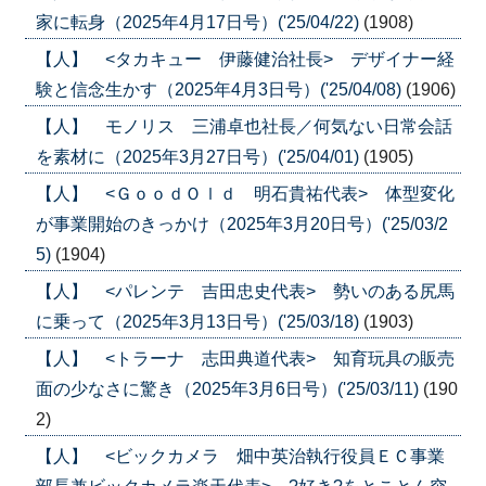
家に転身（2025年4月17日号）('25/04/22)
(1908)
【人】 <タカキュー 伊藤健治社長> デザイナー経
験と信念生かす（2025年4月3日号）('25/04/08)
(1906)
【人】 モノリス 三浦卓也社長／何気ない日常会話
を素材に（2025年3月27日号）('25/04/01)
(1905)
【人】 <ＧｏｏｄＯｌｄ 明石貴祐代表> 体型変化
が事業開始のきっかけ（2025年3月20日号）('25/03/2
5)
(1904)
【人】 <パレンテ 吉田忠史代表> 勢いのある尻馬
に乗って（2025年3月13日号）('25/03/18)
(1903)
【人】 <トラーナ 志田典道代表> 知育玩具の販売
面の少なさに驚き（2025年3月6日号）('25/03/11)
(190
2)
【人】 <ビックカメラ 畑中英治執行役員ＥＣ事業