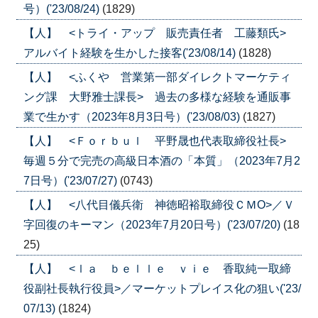
号）('23/08/24)
(1829)
【人】 <トライ・アップ 販売責任者 工藤類氏>
アルバイト経験を生かした接客('23/08/14)
(1828)
【人】 <ふくや 営業第一部ダイレクトマーケティ
ング課 大野雅士課長> 過去の多様な経験を通販事
業で生かす（2023年8月3日号）('23/08/03)
(1827)
【人】 <Ｆｏｒｂｕｌ 平野晟也代表取締役社長>
毎週５分で完売の高級日本酒の「本質」（2023年7月2
7日号）('23/07/27)
(0743)
【人】 <八代目儀兵衛 神徳昭裕取締役ＣＭО>／Ｖ
字回復のキーマン（2023年7月20日号）('23/07/20)
(18
25)
【人】 <ｌａ ｂｅｌｌｅ ｖｉｅ 香取純一取締
役副社長執行役員>／マーケットプレイス化の狙い('23/
07/13)
(1824)