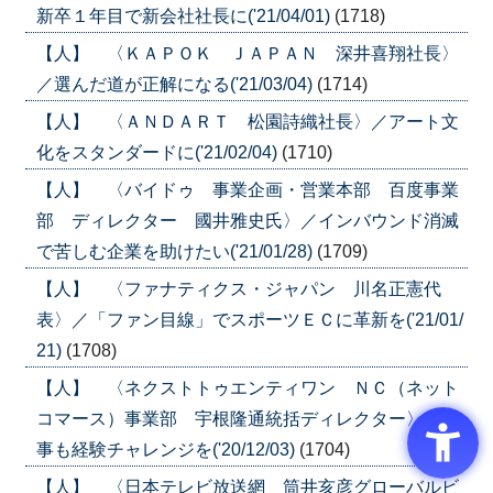
新卒１年目で新会社社長に('21/04/01)
(1718)
【人】 〈ＫＡＰＯＫ ＪＡＰＡＮ 深井喜翔社長〉
／選んだ道が正解になる('21/03/04)
(1714)
【人】 〈ＡＮＤＡＲＴ 松園詩織社長〉／アート文
化をスタンダードに('21/02/04)
(1710)
【人】 〈バイドゥ 事業企画・営業本部 百度事業
部 ディレクター 國井雅史氏〉／インバウンド消滅
で苦しむ企業を助けたい('21/01/28)
(1709)
【人】 〈ファナティクス・ジャパン 川名正憲代
表〉／「ファン目線」でスポーツＥＣに革新を('21/01/
21)
(1708)
【人】 〈ネクストトゥエンティワン ＮＣ（ネット
コマース）事業部 宇根隆通統括ディレクター〉／何
事も経験チャレンジを('20/12/03)
(1704)
【人】 〈日本テレビ放送網 筒井亥彦グローバルビ