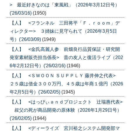
> 最近好きなのは「東風戦」（2026年3月12日号）
('26/03/16)
(1950)
【人】 <フランネル 三田将平「Ｆ．ｒｏｏｍ」デ
ィレクター> ３姉妹に見守られて（2026年3月5日
号）('26/03/09)
(1949)
【人】 <金氏高麗人参 前畑良行品質保証・研究開
発室素材販売担当係長> 昔の友人と復活ライブ（202
6年2月12日号）('26/02/16)
(1946)
【人】 <ＳＷＯＯＮ ＳＵＰＰＬＹ 藤井伸之代表>
２５歳は借金３００万円、４５歳は年商１億円（2026
年2月5日号）('26/02/05)
(1945)
【人】 <はっぴぃａｎｄプロジェクト 辻瑞惠代表>
叔父の死が商品開発の原体験（2026年1月29日号）
('26/02/05)
(1944)
【人】 <ディーライズ 宮川裕之システム開発部マ