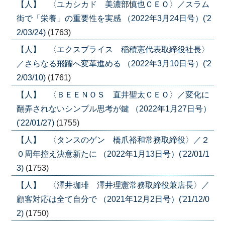
【人】 〈ユカシカド 美濃部慎也ＣＥＯ〉／スラム
街で「栄養」の重要性を実感 （2022年3月24日号）('2
2/03/24)
(1763)
【人】 〈エクスプライス 稲積憲代表取締役社長〉
／さらなる飛躍へ変革進める （2022年3月10日号）('2
2/03/10)
(1761)
【人】 〈ＢＥＥＮＯＳ 直井聖太ＣＥＯ〉／変化に
翻弄されないシンプル思考が鍵 （2022年1月27日号）
('22/01/27)
(1755)
【人】 〈タンスのゲン 橋爪裕和常務取締役〉／２
０周年控え決意新たに （2022年1月13日号）('22/01/1
3)
(1753)
【人】 〈澤井珈琲 澤井理憲常務取締役兼店長〉／
顧客対応は全て自分で （2021年12月2日号）('21/12/0
2)
(1750)