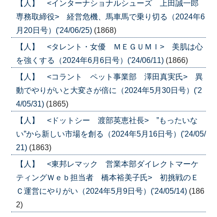
【人】 <インターナショナルシューズ 上田誠一郎
専務取締役> 経営危機、馬車馬で乗り切る（2024年6
月20日号）('24/06/25)
(1868)
【人】 <タレント・女優 ＭＥＧＵＭＩ> 美肌は心
を強くする（2024年6月6日号）('24/06/11)
(1866)
【人】 <コラント ペット事業部 澤田真実氏> 異
動でやりがいと大変さが倍に（2024年5月30日号）('2
4/05/31)
(1865)
【人】 <ドットシー 渡部英恵社長> ”もったいな
い”から新しい市場を創る（2024年5月16日号）('24/05/
21)
(1863)
【人】 <東邦レマック 営業本部ダイレクトマーケ
ティングＷｅｂ担当者 橋本裕美子氏> 初挑戦のＥ
Ｃ運営にやりがい（2024年5月9日号）('24/05/14)
(186
2)