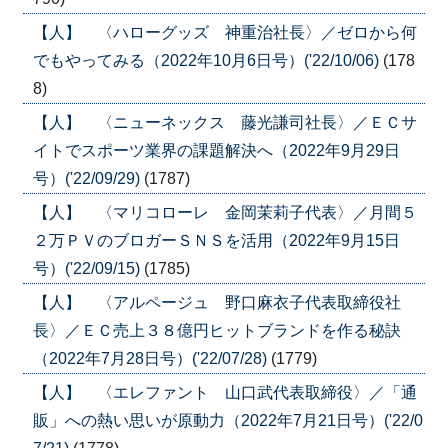
【人】 〈ハローグッズ 神重治社長〉／ゼロから何
でもやってみる（2022年10月6日号）('22/10/06)
(178
8)
【人】 〈ニューネックス 藤光謙司社長〉／ＥＣサ
イトでスポーツ業界の課題解決へ（2022年9月29日
号）('22/09/29)
(1787)
【人】 〈マリコローレ 金岡茉莉子代表〉／月間５
２万ＰＶのブロガーＳＮＳを活用（2022年9月15日
号）('22/09/15)
(1785)
【人】 〈アルページュ 野口麻衣子代表取締役社
長〉／ＥＣ売上３８億円ヒットブランドを作る秘訣
（2022年7月28日号）('22/07/28)
(1779)
【人】 〈エレファント 山口武代表取締役〉／「通
販」への熱い思いが原動力（2022年7月21日号）('22/0