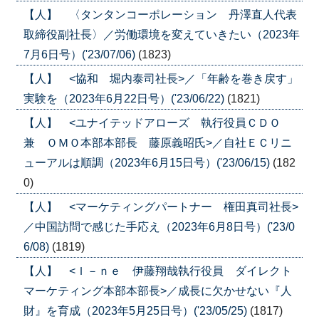
【人】 〈タンタンコーポレーション 丹澤直人代表
取締役副社長〉／労働環境を変えていきたい（2023年
7月6日号）('23/07/06)
(1823)
【人】 <協和 堀内泰司社長>／「年齢を巻き戻す」
実験を（2023年6月22日号）('23/06/22)
(1821)
【人】 <ユナイテッドアローズ 執行役員ＣＤＯ
兼 ＯＭＯ本部本部長 藤原義昭氏>／自社ＥＣリニ
ューアルは順調（2023年6月15日号）('23/06/15)
(182
0)
【人】 <マーケティングパートナー 権田真司社長>
／中国訪問で感じた手応え（2023年6月8日号）('23/0
6/08)
(1819)
【人】 <Ｉ－ｎｅ 伊藤翔哉執行役員 ダイレクト
マーケティング本部本部長>／成長に欠かせない『人
財』を育成（2023年5月25日号）('23/05/25)
(1817)