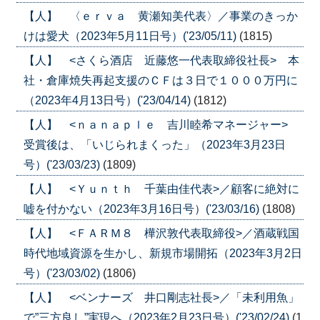
【人】 〈ｅｒｖａ 黄瀬知美代表〉／事業のきっか
けは愛犬（2023年5月11日号）('23/05/11)
(1815)
【人】 <さくら酒店 近藤悠一代表取締役社長> 本
社・倉庫焼失再起支援のＣＦは３日で１０００万円に
（2023年4月13日号）('23/04/14)
(1812)
【人】 <ｎａｎａｐｌｅ 吉川睦希マネージャー>
受賞後は、「いじられまくった」（2023年3月23日
号）('23/03/23)
(1809)
【人】 <Ｙｕｎｔｈ 千葉由佳代表>／顧客に絶対に
嘘を付かない（2023年3月16日号）('23/03/16)
(1808)
【人】 <ＦＡＲＭ８ 樺沢敦代表取締役>／酒蔵戦国
時代地域資源を生かし、新規市場開拓（2023年3月2日
号）('23/03/02)
(1806)
【人】 <ベンナーズ 井口剛志社長>／「未利用魚」
で”三方良し”実現へ（2023年2月23日号）('23/02/24)
(1