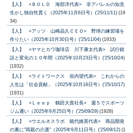
【人】 <ＢＯＬＤ 海部洋代表> 非アパレルの知見
生かし独自性貫く（2025年11月6日号）('25/11/11)
(19
34)
【人】 <アッツ 山崎晶久ＣＥＯ> 野球の練習場を
作りたい（2025年10月30日号）('25/11/04)
(1933)
【人】 <ヤマとカワ珈琲店 川下康太代表> 試行錯
誤と変化の１０年間（2025年10月23日号）('25/10/24)
(1932)
【人】 <ライトワークス 垣内望代表> これからの
人生は「社会貢献」（2025年10月16日号）('25/10/17)
(1931)
【人】 <Ｌｅｅｐ 鶴田大貴社長> 週５でスポーツ
ジム通い（2025年9月25日号）('25/09/29)
(1928)
【人】 <ウエルネスラボ 能代維英代表> 商品開発
の裏に”両親の介護”（2025年9月11日号）('25/09/12)
(1