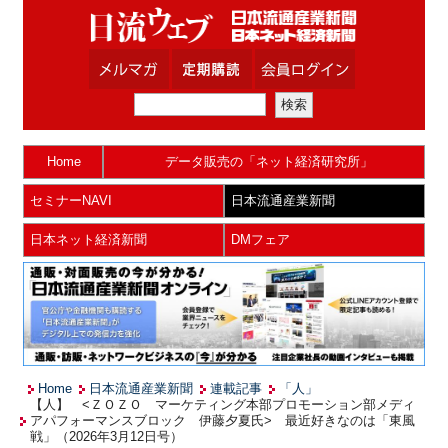
Home
データ販売の「ネット経済研究所」
セミナーNAVI
日本流通産業新聞
日本ネット経済新聞
DMフェア
Home
日本流通産業新聞
連載記事
「人」
【人】 <ＺＯＺＯ マーケティング本部プロモーション部メディ
アパフォーマンスブロック 伊藤夕夏氏> 最近好きなのは「東風
戦」（2026年3月12日号）