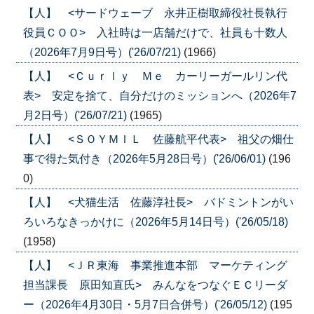
【人】 <サードウェーブ 永井正樹取締役社長執行
役員ＣＯＯ> 入社時は一店舗だけで、社員も十数人
（2026年7月9日号）('26/07/21)
(1966)
【人】 <Ｃｕｒｌｙ Ｍｅ カーリーガールリン代
表> 安定を捨て、自分だけのミッションへ（2026年7
月2日号）('26/07/21)
(1965)
【人】 <ＳＯＹＭＩＬ 佐藤航平代表> 祖父の畑仕
事で得た気付き（2026年5月28日号）('26/06/01)
(196
0)
【人】 <犬猫生活 佐藤淳社長> バドミントンがい
ろいろなきっかけに（2026年5月14日号）('26/05/18)
(1958)
【人】 <ＪＲ東海 事業推進本部 マーケティング
担当課長 原田知直氏> みんなをつなぐＥＣリーダ
ー（2026年4月30日・5月7日合併号）('26/05/12)
(195