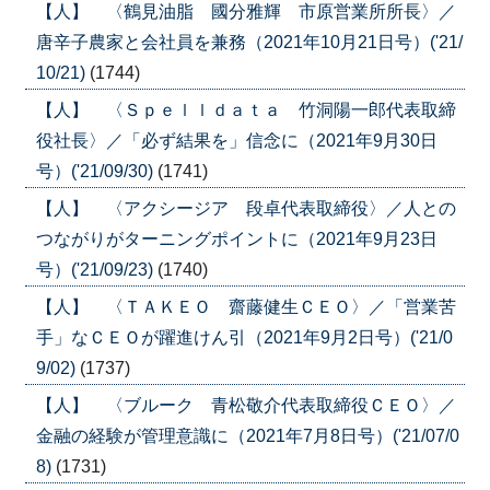
【人】 〈鶴見油脂 國分雅輝 市原営業所所長〉／
唐辛子農家と会社員を兼務（2021年10月21日号）('21/
10/21)
(1744)
【人】 〈Ｓｐｅｌｌｄａｔａ 竹洞陽一郎代表取締
役社長〉／「必ず結果を」信念に（2021年9月30日
号）('21/09/30)
(1741)
【人】 〈アクシージア 段卓代表取締役〉／人との
つながりがターニングポイントに（2021年9月23日
号）('21/09/23)
(1740)
【人】 〈ＴＡＫＥＯ 齋藤健生ＣＥＯ〉／「営業苦
手」なＣＥＯが躍進けん引（2021年9月2日号）('21/0
9/02)
(1737)
【人】 〈ブルーク 青松敬介代表取締役ＣＥＯ〉／
金融の経験が管理意識に（2021年7月8日号）('21/07/0
8)
(1731)