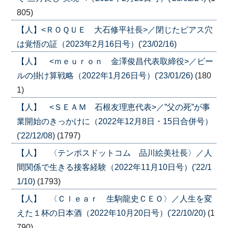
805)
【人】<ＲＯＱＵＥ 大石修平社長>／閉じたピアス穴
は覚悟の証（2023年2月16日号）('23/02/16)
【人】 <ｍｅｕｒｏｎ 金澤俊昌代表取締役>／ビー
ルの掛け算戦略（2022年1月26日号）('23/01/26)
(180
1)
【人】 <ＳＥＡＭ 石根友理恵代表>／”父の死”が事
業開始のきっかけに（2022年12月8日・15日合併号）
('22/12/08)
(1797)
【人】 〈テンポスドットコム 品川絵美社長〉／人
間関係で生きる接客経験（2022年11月10日号）('22/1
1/10)
(1793)
【人】 〈Ｃｌｅａｒ 生駒龍史ＣＥＯ〉／人生を変
えた１杯の日本酒（2022年10月20日号）('22/10/20)
(1
790)