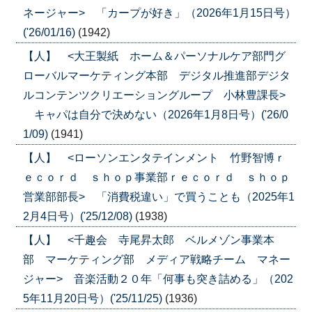
ネージャー> 「カープが好き」（2026年1月15日号）
('26/01/16)
(1942)
【人】 <大王製紙 ホーム＆パーソナルケア部門グ
ローバルマーケティング本部 デジタル推進部デジタ
ルコンテンツクリエーショングループ 小林豊課長>
キャパは自分で決めない（2026年1月8日号）('26/0
1/09)
(1941)
【人】 <ローソンエンタテインメント 竹野智博ｒ
ｅｃｏｒｄ ｓｈｏｐ事業部ｒｅｃｏｒｄ ｓｈｏｐ
営業部部長> 「消費税違い」で買うことも（2025年1
2月4日号）('25/12/08)
(1938)
【人】 <千趣会 寺尾昇太郎 ベルメゾン事業本
部 マーケティング部 メディア戦略チーム マネー
ジャー> 音楽活動２０年「何事も突き詰める」（202
5年11月20日号）('25/11/25)
(1936)