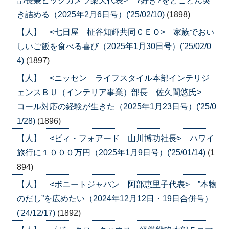
部長兼ビックカメラ楽天代表> ?好き?をとことん突
き詰める（2025年2月6日号）('25/02/10)
(1898)
【人】 <七日屋 柾谷知輝共同ＣＥＯ> 家族でおい
しいご飯を食べる喜び（2025年1月30日号）('25/02/0
4)
(1897)
【人】 <ニッセン ライフスタイル本部インテリジ
ェンスＢＵ（インテリア事業）部長 佐久間悠氏>
コール対応の経験が生きた（2025年1月23日号）('25/0
1/28)
(1896)
【人】 <ビィ・フォアード 山川博功社長> ハワイ
旅行に１０００万円（2025年1月9日号）('25/01/14)
(1
894)
【人】 <ボニートジャパン 阿部恵里子代表> ”本物
のだし”を広めたい（2024年12月12日・19日合併号）
('24/12/17)
(1892)