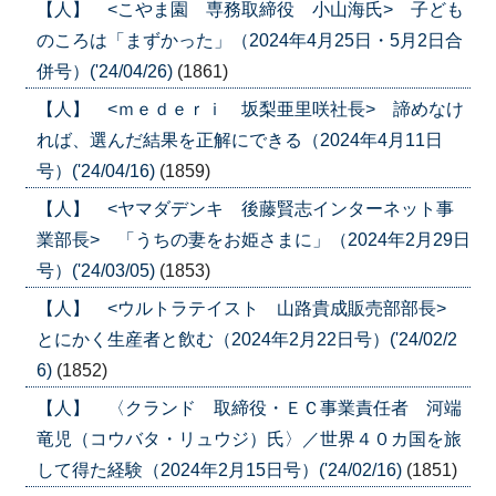
【人】 <こやま園 専務取締役 小山海氏> 子ども
のころは「まずかった」（2024年4月25日・5月2日合
併号）('24/04/26)
(1861)
【人】 <ｍｅｄｅｒｉ 坂梨亜里咲社長> 諦めなけ
れば、選んだ結果を正解にできる（2024年4月11日
号）('24/04/16)
(1859)
【人】 <ヤマダデンキ 後藤賢志インターネット事
業部長> 「うちの妻をお姫さまに」（2024年2月29日
号）('24/03/05)
(1853)
【人】 <ウルトラテイスト 山路貴成販売部部長>
とにかく生産者と飲む（2024年2月22日号）('24/02/2
6)
(1852)
【人】 〈クランド 取締役・ＥＣ事業責任者 河端
竜児（コウバタ・リュウジ）氏〉／世界４０カ国を旅
して得た経験（2024年2月15日号）('24/02/16)
(1851)