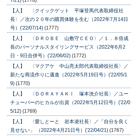
7/21)
(1778)
【人】 〈クイックゲット 平塚登馬代表取締役社
長〉／次の２０年の購買体験を生む（2022年7月14日
号）('22/07/14)
(1777)
【人】 〈ＤＲＯＢＥ 山敷守ＣＥＯ〉／１．８倍成
長のパーソナルスタイリングサービス（2022年6月2
日・9日合併号）('22/06/02)
(1772)
【人】 〈マクアケ 中山亮太郎代表取締役社長〉／
新たな商流作りに邁進（2022年5月19日号）('22/05/1
9)
(1770)
【人】 〈ＤＯＲＡＹＡＫＩ 塚本洸介社長〉／ユー
チューバーのヒカルが出資（2022年5月12日号）('22/0
5/12)
(1769)
【人】 〈愛しとーと 岩本凌社長〉／「自分を良く
見せない」 （2022年4月21日号）('22/04/21)
(1767)