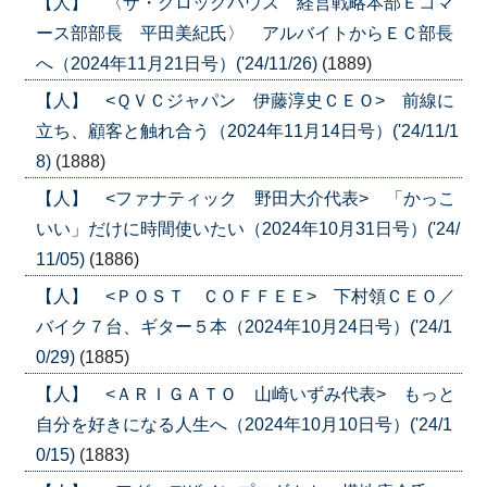
【人】 〈ザ・クロックハウス 経営戦略本部Ｅコマ
ース部部長 平田美紀氏〉 アルバイトからＥＣ部長
へ（2024年11月21日号）('24/11/26)
(1889)
【人】 <ＱＶＣジャパン 伊藤淳史ＣＥＯ> 前線に
立ち、顧客と触れ合う（2024年11月14日号）('24/11/1
8)
(1888)
【人】 <ファナティック 野田大介代表> 「かっこ
いい」だけに時間使いたい（2024年10月31日号）('24/
11/05)
(1886)
【人】 <ＰＯＳＴ ＣＯＦＦＥＥ> 下村領ＣＥＯ／
バイク７台、ギター５本（2024年10月24日号）('24/1
0/29)
(1885)
【人】 <ＡＲＩＧＡＴＯ 山崎いずみ代表> もっと
自分を好きになる人生へ（2024年10月10日号）('24/1
0/15)
(1883)