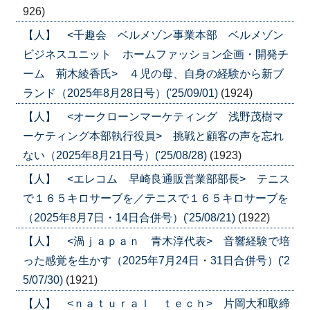
926)
【人】 <千趣会 ベルメゾン事業本部 ベルメゾン
ビジネスユニット ホームファッション企画・開発チ
ーム 荊木綾香氏> ４児の母、自身の経験から新ブ
ランド（2025年8月28日号）('25/09/01)
(1924)
【人】 <オークローンマーケティング 浅野茂樹マ
ーケティング本部執行役員> 挑戦と顧客の声を忘れ
ない（2025年8月21日号）('25/08/28)
(1923)
【人】 <エレコム 早崎良通販営業部部長> テニス
で１６５キロサーブを／テニスで１６５キロサーブを
（2025年8月7日・14日合併号）('25/08/21)
(1922)
【人】 <渦ｊａｐａｎ 青木淳代表> 音響経験で培
った感覚を生かす（2025年7月24日・31日合併号）('2
5/07/30)
(1921)
【人】 <ｎａｔｕｒａｌ ｔｅｃｈ> 片岡大和取締