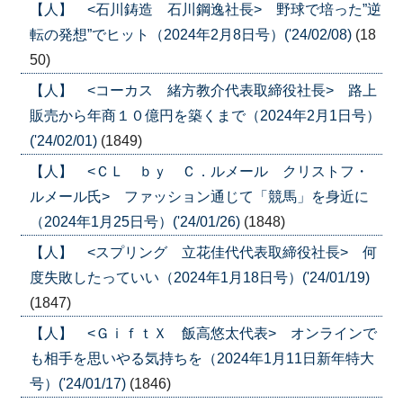
【人】 <石川鋳造 石川鋼逸社長> 野球で培った”逆
転の発想”でヒット（2024年2月8日号）('24/02/08)
(18
50)
【人】 <コーカス 緒方教介代表取締役社長> 路上
販売から年商１０億円を築くまで（2024年2月1日号）
('24/02/01)
(1849)
【人】 <ＣＬ ｂｙ Ｃ．ルメール クリストフ・
ルメール氏> ファッション通じて「競馬」を身近に
（2024年1月25日号）('24/01/26)
(1848)
【人】 <スプリング 立花佳代代表取締役社長> 何
度失敗したっていい（2024年1月18日号）('24/01/19)
(1847)
【人】 <ＧｉｆｔＸ 飯高悠太代表> オンラインで
も相手を思いやる気持ちを（2024年1月11日新年特大
号）('24/01/17)
(1846)