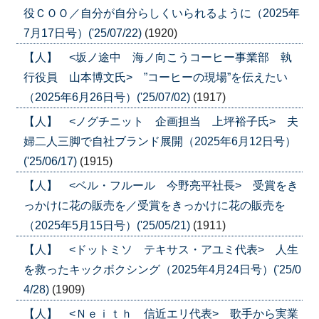
役ＣＯＯ／自分が自分らしくいられるように（2025年
7月17日号）('25/07/22)
(1920)
【人】 <坂ノ途中 海ノ向こうコーヒー事業部 執
行役員 山本博文氏> ”コーヒーの現場”を伝えたい
（2025年6月26日号）('25/07/02)
(1917)
【人】 <ノグチニット 企画担当 上坪裕子氏> 夫
婦二人三脚で自社ブランド展開（2025年6月12日号）
('25/06/17)
(1915)
【人】 <ベル・フルール 今野亮平社長> 受賞をき
っかけに花の販売を／受賞をきっかけに花の販売を
（2025年5月15日号）('25/05/21)
(1911)
【人】 <ドットミソ テキサス・アユミ代表> 人生
を救ったキックボクシング（2025年4月24日号）('25/0
4/28)
(1909)
【人】 <Ｎｅｉｔｈ 信近エリ代表> 歌手から実業