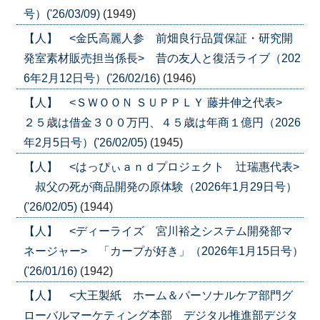
号）('26/03/09)
(1949)
【人】 <金氏高麗人参 前畑良行品質保証・研究開
発室素材販売担当係長> 昔の友人と復活ライブ（202
6年2月12日号）('26/02/16)
(1946)
【人】 <ＳＷＯＯＮ ＳＵＰＰＬＹ 藤井伸之代表>
２５歳は借金３００万円、４５歳は年商１億円（2026
年2月5日号）('26/02/05)
(1945)
【人】 <はっぴぃａｎｄプロジェクト 辻瑞惠代表>
叔父の死が商品開発の原体験（2026年1月29日号）
('26/02/05)
(1944)
【人】 <ディーライズ 宮川裕之システム開発部マ
ネージャー> 「カープが好き」（2026年1月15日号）
('26/01/16)
(1942)
【人】 <大王製紙 ホーム＆パーソナルケア部門グ
ローバルマーケティング本部 デジタル推進部デジタ