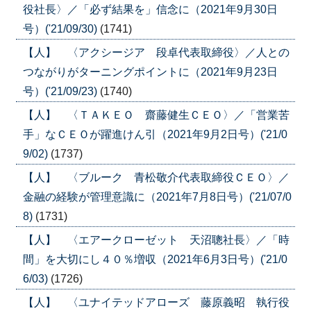
役社長〉／「必ず結果を」信念に（2021年9月30日
号）('21/09/30)
(1741)
【人】 〈アクシージア 段卓代表取締役〉／人との
つながりがターニングポイントに（2021年9月23日
号）('21/09/23)
(1740)
【人】 〈ＴＡＫＥＯ 齋藤健生ＣＥＯ〉／「営業苦
手」なＣＥＯが躍進けん引（2021年9月2日号）('21/0
9/02)
(1737)
【人】 〈ブルーク 青松敬介代表取締役ＣＥＯ〉／
金融の経験が管理意識に（2021年7月8日号）('21/07/0
8)
(1731)
【人】 〈エアークローゼット 天沼聰社長〉／「時
間」を大切にし４０％増収（2021年6月3日号）('21/0
6/03)
(1726)
【人】 〈ユナイテッドアローズ 藤原義昭 執行役