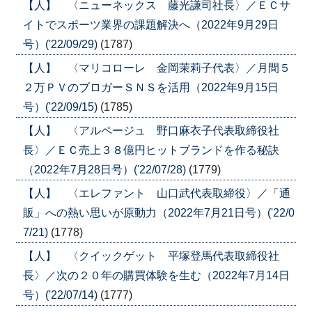
【人】 〈ニューネックス 藤光謙司社長〉／ＥＣサ
イトでスポーツ業界の課題解決へ（2022年9月29日
号）('22/09/29)
(1787)
【人】 〈マリコローレ 金岡茉莉子代表〉／月間５
２万ＰＶのブロガーＳＮＳを活用（2022年9月15日
号）('22/09/15)
(1785)
【人】 〈アルページュ 野口麻衣子代表取締役社
長〉／ＥＣ売上３８億円ヒットブランドを作る秘訣
（2022年7月28日号）('22/07/28)
(1779)
【人】 〈エレファント 山口武代表取締役〉／「通
販」への熱い思いが原動力（2022年7月21日号）('22/0
7/21)
(1778)
【人】 〈クイックゲット 平塚登馬代表取締役社
長〉／次の２０年の購買体験を生む（2022年7月14日
号）('22/07/14)
(1777)