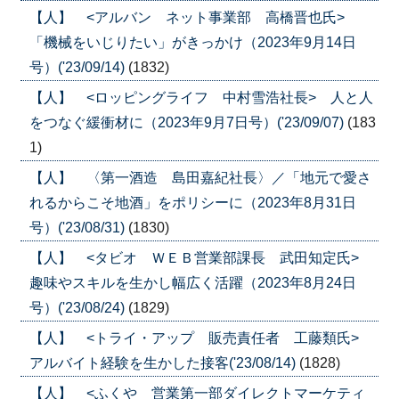
【人】 <アルバン ネット事業部 高橋晋也氏>
「機械をいじりたい」がきっかけ（2023年9月14日
号）('23/09/14)
(1832)
【人】 <ロッピングライフ 中村雪浩社長> 人と人
をつなぐ緩衝材に（2023年9月7日号）('23/09/07)
(183
1)
【人】 〈第一酒造 島田嘉紀社長〉／「地元で愛さ
れるからこそ地酒」をポリシーに（2023年8月31日
号）('23/08/31)
(1830)
【人】 <タビオ ＷＥＢ営業部課長 武田知定氏>
趣味やスキルを生かし幅広く活躍（2023年8月24日
号）('23/08/24)
(1829)
【人】 <トライ・アップ 販売責任者 工藤類氏>
アルバイト経験を生かした接客('23/08/14)
(1828)
【人】 <ふくや 営業第一部ダイレクトマーケティ