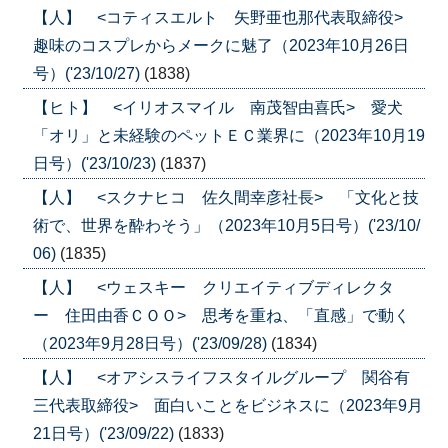
【人】 <コティスエルト 矢野亜也那代表取締役>
趣味のコスプレからメークに魅了（2023年10月26日
号）('23/10/27)
(1838)
【ヒト】 <イリオスマイル 南茂智由喜氏> 愛犬
「オリ」と未経験のペットＥＣ業界に（2023年10月19
日号）('23/10/23)
(1837)
【人】 <スクナヒコ 佐久間幸彦社長> 「文化と技
術で、世界を酔わそう」（2023年10月5日号）('23/10/
06)
(1835)
【人】 <ウェスキー クリエイティブディレクタ
ー 住田由香ＣＯＯ> 思考を重ね、「直感」で動く
（2023年9月28日号）('23/09/28)
(1834)
【人】 <オアシスライフスタイルグループ 関谷有
三代表取締役> 面白いことをビジネスに（2023年9月
21日号）('23/09/22)
(1833)