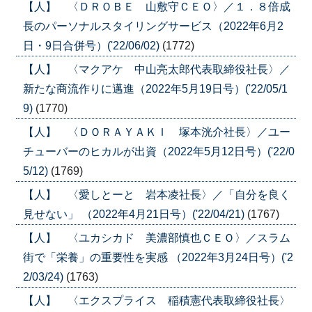
【人】 〈ＤＲＯＢＥ 山敷守ＣＥＯ〉／１．８倍成
長のパーソナルスタイリングサービス（2022年6月2
日・9日合併号）('22/06/02)
(1772)
【人】 〈マクアケ 中山亮太郎代表取締役社長〉／
新たな商流作りに邁進（2022年5月19日号）('22/05/1
9)
(1770)
【人】 〈ＤＯＲＡＹＡＫＩ 塚本洸介社長〉／ユー
チューバーのヒカルが出資（2022年5月12日号）('22/0
5/12)
(1769)
【人】 〈愛しとーと 岩本凌社長〉／「自分を良く
見せない」 （2022年4月21日号）('22/04/21)
(1767)
【人】 〈ユカシカド 美濃部慎也ＣＥＯ〉／スラム
街で「栄養」の重要性を実感 （2022年3月24日号）('2
2/03/24)
(1763)
【人】 〈エクスプライス 稲積憲代表取締役社長〉