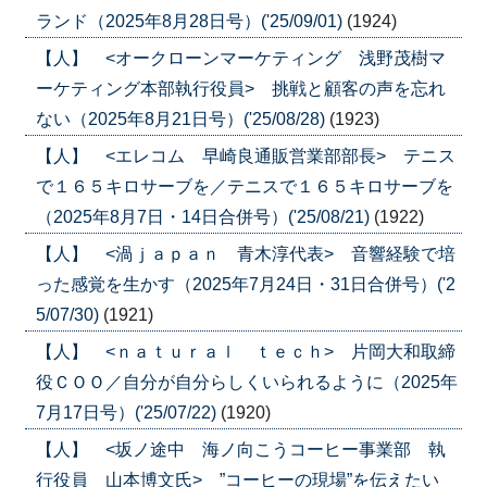
ランド（2025年8月28日号）('25/09/01)
(1924)
【人】 <オークローンマーケティング 浅野茂樹マ
ーケティング本部執行役員> 挑戦と顧客の声を忘れ
ない（2025年8月21日号）('25/08/28)
(1923)
【人】 <エレコム 早崎良通販営業部部長> テニス
で１６５キロサーブを／テニスで１６５キロサーブを
（2025年8月7日・14日合併号）('25/08/21)
(1922)
【人】 <渦ｊａｐａｎ 青木淳代表> 音響経験で培
った感覚を生かす（2025年7月24日・31日合併号）('2
5/07/30)
(1921)
【人】 <ｎａｔｕｒａｌ ｔｅｃｈ> 片岡大和取締
役ＣＯＯ／自分が自分らしくいられるように（2025年
7月17日号）('25/07/22)
(1920)
【人】 <坂ノ途中 海ノ向こうコーヒー事業部 執
行役員 山本博文氏> ”コーヒーの現場”を伝えたい