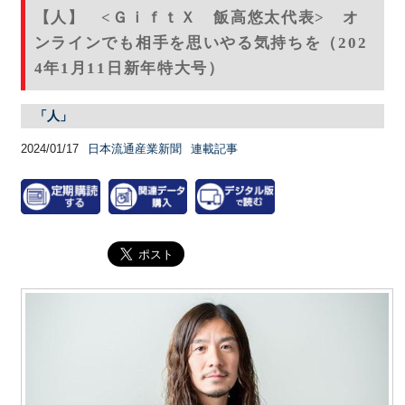
【人】 <ＧｉｆｔＸ 飯高悠太代表> オ
ンラインでも相手を思いやる気持ちを（202
4年1月11日新年特大号）
「人」
2024/01/17
日本流通産業新聞
連載記事