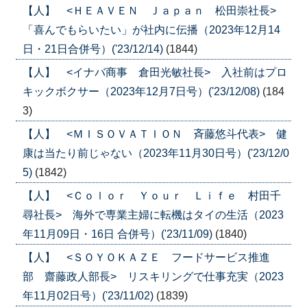
【人】 <ＨＥＡＶＥＮ Ｊａｐａｎ 松田崇社長>
「喜んでもらいたい」が社内に伝播（2023年12月14
日・21日合併号）('23/12/14)
(1844)
【人】 <イナバ商事 倉田光敏社長> 入社前はプロ
キックボクサー（2023年12月7日号）('23/12/08)
(184
3)
【人】 <ＭＩＳＯＶＡＴＩＯＮ 斉藤悠斗代表> 健
康は当たり前じゃない（2023年11月30日号）('23/12/0
5)
(1842)
【人】 <Ｃｏｌｏｒ Ｙｏｕｒ Ｌｉｆｅ 村田千
尋社長> 海外で専業主婦に転機はタイの生活（2023
年11月09日・16日 合併号）('23/11/09)
(1840)
【人】 <ＳＯＹＯＫＡＺＥ フードサービス推進
部 齋藤政人部長> リスキリングで仕事充実（2023
年11月02日号）('23/11/02)
(1839)