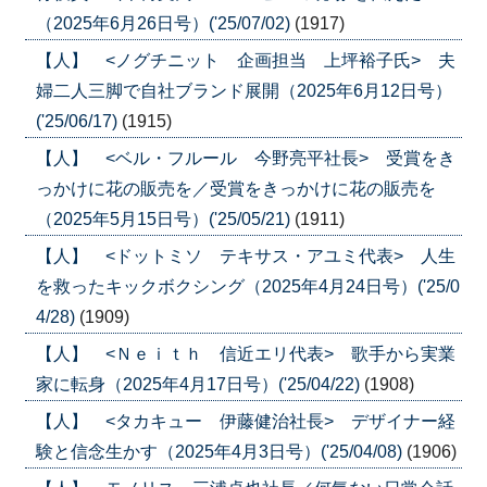
（2025年6月26日号）('25/07/02)
(1917)
【人】 <ノグチニット 企画担当 上坪裕子氏> 夫
婦二人三脚で自社ブランド展開（2025年6月12日号）
('25/06/17)
(1915)
【人】 <ベル・フルール 今野亮平社長> 受賞をき
っかけに花の販売を／受賞をきっかけに花の販売を
（2025年5月15日号）('25/05/21)
(1911)
【人】 <ドットミソ テキサス・アユミ代表> 人生
を救ったキックボクシング（2025年4月24日号）('25/0
4/28)
(1909)
【人】 <Ｎｅｉｔｈ 信近エリ代表> 歌手から実業
家に転身（2025年4月17日号）('25/04/22)
(1908)
【人】 <タカキュー 伊藤健治社長> デザイナー経
験と信念生かす（2025年4月3日号）('25/04/08)
(1906)