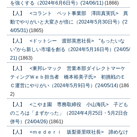
を強くする（2024年6月6日号）('24/06/11)
(1866)
【人】 <コラント ペット事業部 澤田真実氏> 異
動でやりがいと大変さが倍に（2024年5月30日号）('2
4/05/31)
(1865)
【人】 <ドットシー 渡部英恵社長> ”もったいな
い”から新しい市場を創る（2024年5月16日号）('24/05/
21)
(1863)
【人】 <東邦レマック 営業本部ダイレクトマーケ
ティングＷｅｂ担当者 橋本裕美子氏> 初挑戦のＥ
Ｃ運営にやりがい（2024年5月9日号）('24/05/14)
(186
2)
【人】 <こやま園 専務取締役 小山海氏> 子ども
のころは「まずかった」（2024年4月25日・5月2日合
併号）('24/04/26)
(1861)
【人】 <ｍｅｄｅｒｉ 坂梨亜里咲社長> 諦めなけ