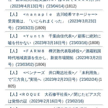
（2023年4月13日号）('23/04/14)
(1812)
【人】 <ｎａｎａｐｌｅ 吉川睦希マネージャー>
受賞後は、「いじられまくった」（2023年3月23日
号）('23/03/23)
(1809)
【人】 <Ｙｕｎｔｈ 千葉由佳代表>／顧客に絶対に
嘘を付かない（2023年3月16日号）('23/03/16)
(1808)
【人】 <ＦＡＲＭ８ 樺沢敦代表取締役>／酒蔵戦国
時代地域資源を生かし、新規市場開拓（2023年3月2日
号）('23/03/02)
(1806)
【人】 <ベンナーズ 井口剛志社長>／「未利用魚」
で”三方良し”実現へ（2023年2月23日号）('23/02/24)
(1
805)
【人】<ＲＯＱＵＥ 大石修平社長>／閉じたピアス穴
は覚悟の証（2023年2月16日号）('23/02/16)