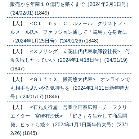
販売から年商１０億円を築くまで（2024年2月1日号）
('24/02/01)
(1849)
【人】 <ＣＬ ｂｙ Ｃ．ルメール クリストフ・
ルメール氏> ファッション通じて「競馬」を身近に
（2024年1月25日号）('24/01/26)
(1848)
【人】 <スプリング 立花佳代代表取締役社長> 何
度失敗したっていい（2024年1月18日号）('24/01/19)
(1847)
【人】 <ＧｉｆｔＸ 飯高悠太代表> オンラインで
も相手を思いやる気持ちを（2024年1月11日新年特大
号）('24/01/17)
(1846)
【人】 <石丸文行堂 営業企画室広報・チーフクリ
エイター 宮崎有沙氏> 「好き」を生かして商品開
発、ヒットも続々（2024年1月1日新年特大号）('23/1
2/26)
(1845)