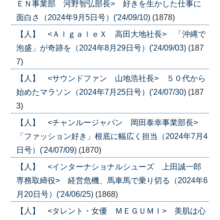
ＥＮ事業部 河野智弘部長> 好きを生かした仕事に
面白さ（2024年9月5日号）('24/09/10)
(1878)
【人】 <ＡｌｇａｌｅＸ 高田大地社長> 「沖縄で
泡盛」が奇跡を（2024年8月29日号）('24/09/03)
(187
7)
【人】 <サウンドファン 山地浩社長> ５０代から
始めたマラソン（2024年7月25日号）('24/07/30)
(187
3)
【人】 <チャンルージャパン 岡田泰幸事業部長>
「ファッション好き」根底に幅広く担当（2024年7月4
日号）('24/07/09)
(1870)
【人】 <インターナショナルシューズ 上田誠一郎
専務取締役> 経営危機、馬車馬で乗り切る（2024年6
月20日号）('24/06/25)
(1868)
【人】 <タレント・女優 ＭＥＧＵＭＩ> 美肌は心