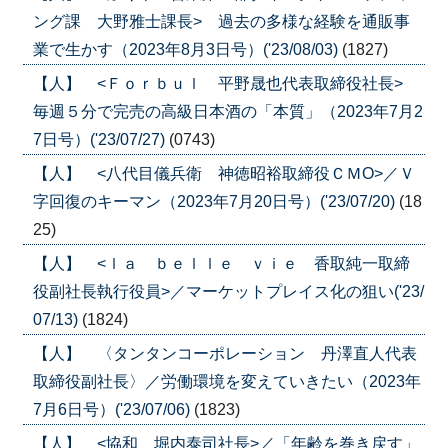
ング課 大野雅士課長> 過去の多様な経験を通販事
業で生かす（2023年8月3日号）('23/08/03)
(1827)
【人】 <Ｆｏｒｂｕｌ 平野晟也代表取締役社長>
毎週５分で完売の高級日本酒の「本質」（2023年7月2
7日号）('23/07/27)
(0743)
【人】 <八代目儀兵衛 神徳昭裕取締役ＣＭО>／Ｖ
字回復のキーマン（2023年7月20日号）('23/07/20)
(18
25)
【人】 <ｌａ ｂｅｌｌｅ ｖｉｅ 香取純一取締
役副社長執行役員>／マーケットプレイス化の狙い('23/
07/13)
(1824)
【人】 〈タンタンコーポレーション 丹澤直人代表
取締役副社長〉／労働環境を変えていきたい（2023年
7月6日号）('23/07/06)
(1823)
【人】 <協和 堀内泰司社長>／「年齢を巻き戻す」