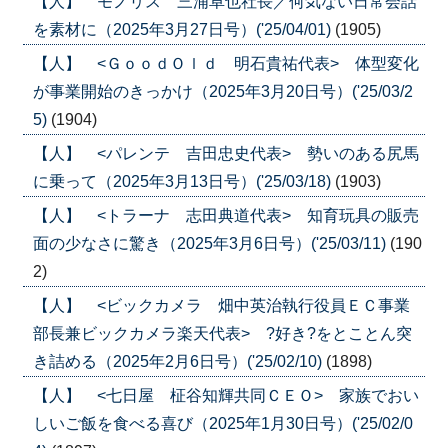
【人】 モノリス 三浦卓也社長／何気ない日常会話
を素材に（2025年3月27日号）('25/04/01)
(1905)
【人】 <ＧｏｏｄＯｌｄ 明石貴祐代表> 体型変化
が事業開始のきっかけ（2025年3月20日号）('25/03/2
5)
(1904)
【人】 <パレンテ 吉田忠史代表> 勢いのある尻馬
に乗って（2025年3月13日号）('25/03/18)
(1903)
【人】 <トラーナ 志田典道代表> 知育玩具の販売
面の少なさに驚き（2025年3月6日号）('25/03/11)
(190
2)
【人】 <ビックカメラ 畑中英治執行役員ＥＣ事業
部長兼ビックカメラ楽天代表> ?好き?をとことん突
き詰める（2025年2月6日号）('25/02/10)
(1898)
【人】 <七日屋 柾谷知輝共同ＣＥＯ> 家族でおい
しいご飯を食べる喜び（2025年1月30日号）('25/02/0