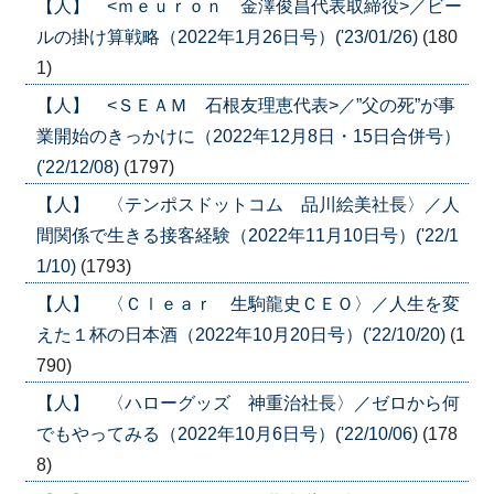
【人】 <ｍｅｕｒｏｎ 金澤俊昌代表取締役>／ビー
ルの掛け算戦略（2022年1月26日号）('23/01/26)
(180
1)
【人】 <ＳＥＡＭ 石根友理恵代表>／”父の死”が事
業開始のきっかけに（2022年12月8日・15日合併号）
('22/12/08)
(1797)
【人】 〈テンポスドットコム 品川絵美社長〉／人
間関係で生きる接客経験（2022年11月10日号）('22/1
1/10)
(1793)
【人】 〈Ｃｌｅａｒ 生駒龍史ＣＥＯ〉／人生を変
えた１杯の日本酒（2022年10月20日号）('22/10/20)
(1
790)
【人】 〈ハローグッズ 神重治社長〉／ゼロから何
でもやってみる（2022年10月6日号）('22/10/06)
(178
8)