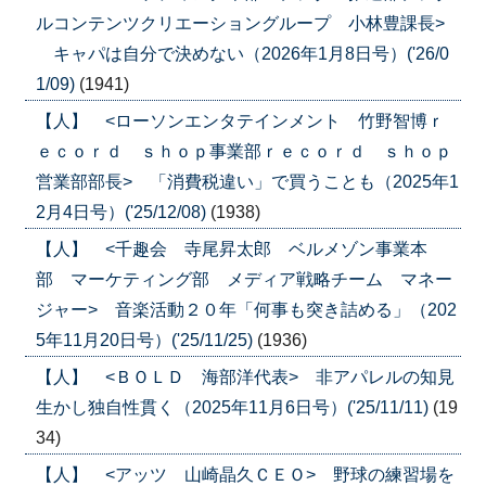
ルコンテンツクリエーショングループ 小林豊課長>
キャパは自分で決めない（2026年1月8日号）('26/0
1/09)
(1941)
【人】 <ローソンエンタテインメント 竹野智博ｒ
ｅｃｏｒｄ ｓｈｏｐ事業部ｒｅｃｏｒｄ ｓｈｏｐ
営業部部長> 「消費税違い」で買うことも（2025年1
2月4日号）('25/12/08)
(1938)
【人】 <千趣会 寺尾昇太郎 ベルメゾン事業本
部 マーケティング部 メディア戦略チーム マネー
ジャー> 音楽活動２０年「何事も突き詰める」（202
5年11月20日号）('25/11/25)
(1936)
【人】 <ＢＯＬＤ 海部洋代表> 非アパレルの知見
生かし独自性貫く（2025年11月6日号）('25/11/11)
(19
34)
【人】 <アッツ 山崎晶久ＣＥＯ> 野球の練習場を