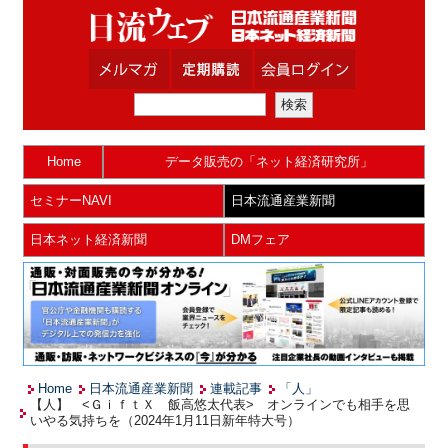
Home
データ販売の「ネット経済研究所」
セミナーNAVI
日本流通産業新聞
日本ネット経済新聞
DMフェア
Home
日本流通産業新聞
連載記事
「人」
【人】 <ＧｉｆｔＸ 飯高悠太代表> オンラインでも相手を思
いやる気持ちを（2024年1月11日新年特大号）