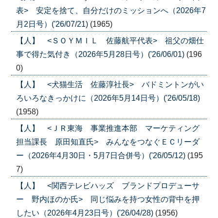
表> 安定を捨て、自分だけのミッションへ（2026年7
月2日号）('26/07/21)
(1965)
【人】 <ＳＯＹＭＩＬ 佐藤航平代表> 祖父の畑仕
事で得た気付き（2026年5月28日号）('26/06/01)
(196
0)
【人】 <犬猫生活 佐藤淳社長> バドミントンがい
ろいろなきっかけに（2026年5月14日号）('26/05/18)
(1958)
【人】 <ＪＲ東海 事業推進本部 マーケティング
担当課長 原田知直氏> みんなをつなぐＥＣリーダ
ー（2026年4月30日・5月7日合併号）('26/05/12)
(195
7)
【人】 <関西テレビハッズ ブランドプロデューサ
ー 野内ほのか氏> 同じ悩みを持つ女性の背中を押
したい（2026年4月23日号）('26/04/28)
(1956)