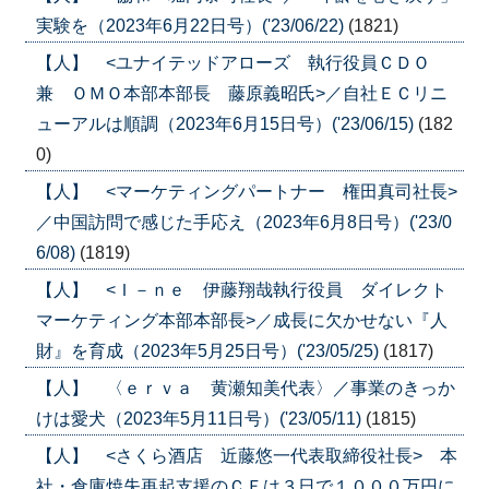
実験を（2023年6月22日号）('23/06/22)
(1821)
【人】 <ユナイテッドアローズ 執行役員ＣＤＯ
兼 ＯＭＯ本部本部長 藤原義昭氏>／自社ＥＣリニ
ューアルは順調（2023年6月15日号）('23/06/15)
(182
0)
【人】 <マーケティングパートナー 権田真司社長>
／中国訪問で感じた手応え（2023年6月8日号）('23/0
6/08)
(1819)
【人】 <Ｉ－ｎｅ 伊藤翔哉執行役員 ダイレクト
マーケティング本部本部長>／成長に欠かせない『人
財』を育成（2023年5月25日号）('23/05/25)
(1817)
【人】 〈ｅｒｖａ 黄瀬知美代表〉／事業のきっか
けは愛犬（2023年5月11日号）('23/05/11)
(1815)
【人】 <さくら酒店 近藤悠一代表取締役社長> 本
社・倉庫焼失再起支援のＣＦは３日で１０００万円に