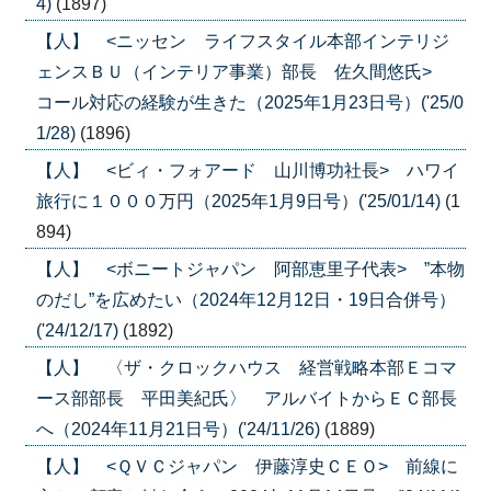
4)
(1897)
【人】 <ニッセン ライフスタイル本部インテリジ
ェンスＢＵ（インテリア事業）部長 佐久間悠氏>
コール対応の経験が生きた（2025年1月23日号）('25/0
1/28)
(1896)
【人】 <ビィ・フォアード 山川博功社長> ハワイ
旅行に１０００万円（2025年1月9日号）('25/01/14)
(1
894)
【人】 <ボニートジャパン 阿部恵里子代表> ”本物
のだし”を広めたい（2024年12月12日・19日合併号）
('24/12/17)
(1892)
【人】 〈ザ・クロックハウス 経営戦略本部Ｅコマ
ース部部長 平田美紀氏〉 アルバイトからＥＣ部長
へ（2024年11月21日号）('24/11/26)
(1889)
【人】 <ＱＶＣジャパン 伊藤淳史ＣＥＯ> 前線に