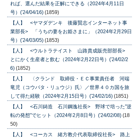
れば、選んだ結果を正解にできる（2024年4月11日
号）('24/04/16)
(1859)
【人】 <ヤマダデンキ 後藤賢志インターネット事
業部長> 「うちの妻をお姫さまに」（2024年2月29日
号）('24/03/05)
(1853)
【人】 <ウルトラテイスト 山路貴成販売部部長>
とにかく生産者と飲む（2024年2月22日号）('24/02/2
6)
(1852)
【人】 〈クランド 取締役・ＥＣ事業責任者 河端
竜児（コウバタ・リュウジ）氏〉／世界４０カ国を旅
して得た経験（2024年2月15日号）('24/02/16)
(1851)
【人】 <石川鋳造 石川鋼逸社長> 野球で培った”逆
転の発想”でヒット（2024年2月8日号）('24/02/08)
(18
50)
【人】 <コーカス 緒方教介代表取締役社長> 路上