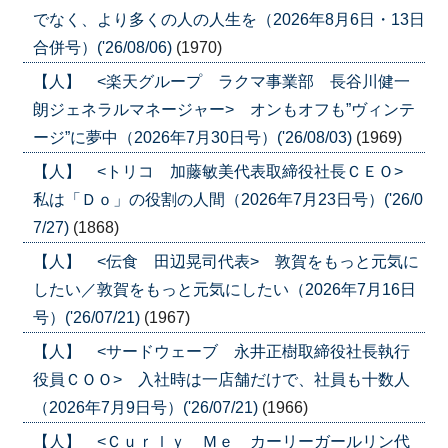
でなく、より多くの人の人生を（2026年8月6日・13日
合併号）('26/08/06)
(1970)
【人】 <楽天グループ ラクマ事業部 長谷川健一
朗ジェネラルマネージャー> オンもオフも”ヴィンテ
ージ”に夢中（2026年7月30日号）('26/08/03)
(1969)
【人】 <トリコ 加藤敏美代表取締役社長ＣＥＯ>
私は「Ｄｏ」の役割の人間（2026年7月23日号）('26/0
7/27)
(1868)
【人】 <伝食 田辺晃司代表> 敦賀をもっと元気に
したい／敦賀をもっと元気にしたい（2026年7月16日
号）('26/07/21)
(1967)
【人】 <サードウェーブ 永井正樹取締役社長執行
役員ＣＯＯ> 入社時は一店舗だけで、社員も十数人
（2026年7月9日号）('26/07/21)
(1966)
【人】 <Ｃｕｒｌｙ Ｍｅ カーリーガールリン代