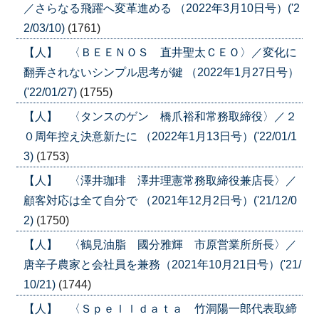
／さらなる飛躍へ変革進める （2022年3月10日号）('2
2/03/10)
(1761)
【人】 〈ＢＥＥＮＯＳ 直井聖太ＣＥＯ〉／変化に
翻弄されないシンプル思考が鍵 （2022年1月27日号）
('22/01/27)
(1755)
【人】 〈タンスのゲン 橋爪裕和常務取締役〉／２
０周年控え決意新たに （2022年1月13日号）('22/01/1
3)
(1753)
【人】 〈澤井珈琲 澤井理憲常務取締役兼店長〉／
顧客対応は全て自分で （2021年12月2日号）('21/12/0
2)
(1750)
【人】 〈鶴見油脂 國分雅輝 市原営業所所長〉／
唐辛子農家と会社員を兼務（2021年10月21日号）('21/
10/21)
(1744)
【人】 〈Ｓｐｅｌｌｄａｔａ 竹洞陽一郎代表取締