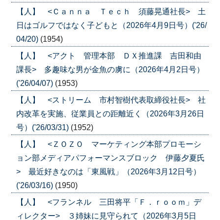
【人】 <Ｃａｎｎａ Ｔｅｃｈ 須藤晃通社長> 土
日はゴルフではなく子どもと（2026年4月9日号）('26/
04/20)
(1954)
【人】 <アクト 管理本部 ＤＸ推進課 吉田和由
課長> 多趣味な男が金魚の虜に（2026年4月2日号）
('26/04/07)
(1953)
【人】 <ストリーム 市村智樹代表取締役社長> 社
内改革を実施、従業員との距離近く（2026年3月26日
号）('26/03/31)
(1952)
【人】 <ＺＯＺＯ マーケティング本部プロモーシ
ョン部メディアパフォーマンスブロック 伊藤夕夏氏
> 最近好きなのは「東風戦」（2026年3月12日号）
('26/03/16)
(1950)
【人】 <フランネル 三田将平「Ｆ．ｒｏｏｍ」デ
ィレクター> ３姉妹に見守られて（2026年3月5日