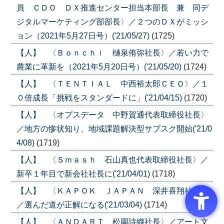
員 ＣＤＯ ＤＸ推進センター担当本部長 兼 同デ
ジタルマーケティング部部長〉／２つのＤＸがミッシ
ョン（2021年5月27日号）('21/05/27)
(1725)
【人】 〈Ｂｏｎｃｈｉ 樋泉侑弥社長〉／若い力で
農業に革新を（2021年5月20日号）('21/05/20)
(1724)
【人】 〈ＴＥＮＴＩＡＬ 中西裕太郎ＣＥＯ〉／１
０倍成長「挑戦をスタンダードに」('21/04/15)
(1720)
【人】 〈オプスデータ 中野賀通代表取締役社長〉
／地方の惨状知り、地域課題解決型サブスク開始('21/0
4/08)
(1719)
【人】 〈Ｓｍａｓｈ 石山真也代表取締役社長〉／
新卒１年目で新会社社長に('21/04/01)
(1718)
【人】 〈ＫＡＰＯＫ ＪＡＰＡＮ 深井喜翔社長〉
／選んだ道が正解になる('21/03/04)
(1714)
【人】 〈ＡＮＤＡＲＴ 松園詩織社長〉／アート文