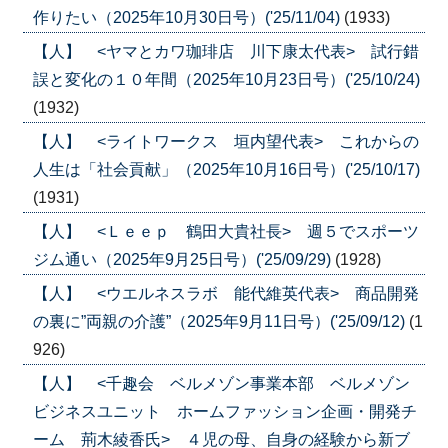
作りたい（2025年10月30日号）('25/11/04)
(1933)
【人】 <ヤマとカワ珈琲店 川下康太代表> 試行錯
誤と変化の１０年間（2025年10月23日号）('25/10/24)
(1932)
【人】 <ライトワークス 垣内望代表> これからの
人生は「社会貢献」（2025年10月16日号）('25/10/17)
(1931)
【人】 <Ｌｅｅｐ 鶴田大貴社長> 週５でスポーツ
ジム通い（2025年9月25日号）('25/09/29)
(1928)
【人】 <ウエルネスラボ 能代維英代表> 商品開発
の裏に”両親の介護”（2025年9月11日号）('25/09/12)
(1
926)
【人】 <千趣会 ベルメゾン事業本部 ベルメゾン
ビジネスユニット ホームファッション企画・開発チ
ーム 荊木綾香氏> ４児の母、自身の経験から新ブ