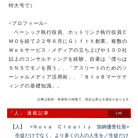
特大号で）
<プロフィール>
ベーシック執行役員、ホットリンク執行役員Ｃ
ＭＯを経て２２年６月にＧｉｆｔＸ創業。複数の
Ｗｅｂサービス・メディアの立ち上げや１００社
以上のコンサルティングを経験。自著は「僕らは
ＳＮＳでモノを買う」、「アスリートのためのソ
ーシャルメディア活用術」、「ＢｔｏＢマーケテ
ィングの基礎知識」。
記事は取材・執筆時の情報で、現在は異なる場合があります。
「人」 連載記事
List
【人】 <Ｎｏｖａ Ｃｌｅａｒｌｙ 加納優誉社長>
生徒だけでなく、より多くの人の人生を／生徒だけ