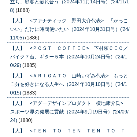
立ち、顧客と触れ合う（2024年11月14日号）('24/11/1
8)
(1888)
【人】 <ファナティック 野田大介代表> 「かっこ
いい」だけに時間使いたい（2024年10月31日号）('24/
11/05)
(1886)
【人】 <ＰＯＳＴ ＣＯＦＦＥＥ> 下村領ＣＥＯ／
バイク７台、ギター５本（2024年10月24日号）('24/1
0/29)
(1885)
【人】 <ＡＲＩＧＡＴＯ 山崎いずみ代表> もっと
自分を好きになる人生へ（2024年10月10日号）('24/1
0/15)
(1883)
【人】 <アグーデザインプロダクト 横地康介氏>
スポーツ界の発展に貢献（2024年9月19日号）('24/09/
24)
(1880)
【人】 <ＴＥＮ ＴＯ ＴＥＮ ＴＥＮ ＴＯ Ｔ