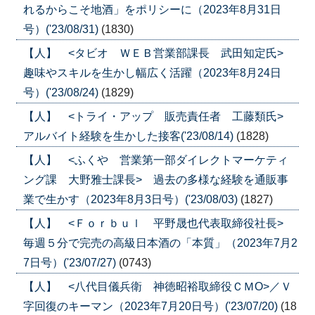
れるからこそ地酒」をポリシーに（2023年8月31日
号）('23/08/31)
(1830)
【人】 <タビオ ＷＥＢ営業部課長 武田知定氏>
趣味やスキルを生かし幅広く活躍（2023年8月24日
号）('23/08/24)
(1829)
【人】 <トライ・アップ 販売責任者 工藤類氏>
アルバイト経験を生かした接客('23/08/14)
(1828)
【人】 <ふくや 営業第一部ダイレクトマーケティ
ング課 大野雅士課長> 過去の多様な経験を通販事
業で生かす（2023年8月3日号）('23/08/03)
(1827)
【人】 <Ｆｏｒｂｕｌ 平野晟也代表取締役社長>
毎週５分で完売の高級日本酒の「本質」（2023年7月2
7日号）('23/07/27)
(0743)
【人】 <八代目儀兵衛 神徳昭裕取締役ＣＭО>／Ｖ
字回復のキーマン（2023年7月20日号）('23/07/20)
(18