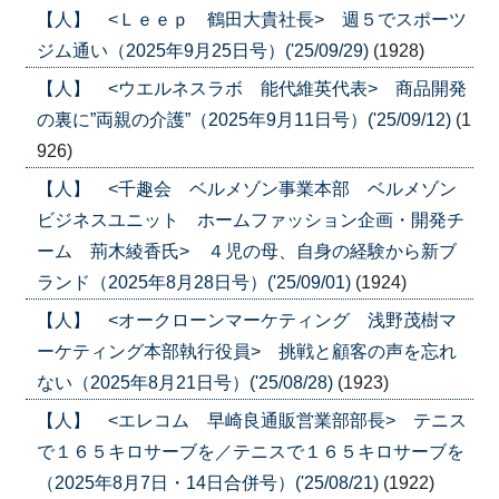
【人】 <Ｌｅｅｐ 鶴田大貴社長> 週５でスポーツ
ジム通い（2025年9月25日号）('25/09/29)
(1928)
【人】 <ウエルネスラボ 能代維英代表> 商品開発
の裏に”両親の介護”（2025年9月11日号）('25/09/12)
(1
926)
【人】 <千趣会 ベルメゾン事業本部 ベルメゾン
ビジネスユニット ホームファッション企画・開発チ
ーム 荊木綾香氏> ４児の母、自身の経験から新ブ
ランド（2025年8月28日号）('25/09/01)
(1924)
【人】 <オークローンマーケティング 浅野茂樹マ
ーケティング本部執行役員> 挑戦と顧客の声を忘れ
ない（2025年8月21日号）('25/08/28)
(1923)
【人】 <エレコム 早崎良通販営業部部長> テニス
で１６５キロサーブを／テニスで１６５キロサーブを
（2025年8月7日・14日合併号）('25/08/21)
(1922)