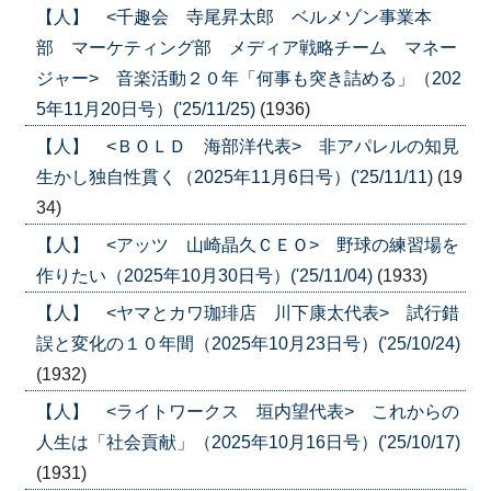
【人】 <千趣会 寺尾昇太郎 ベルメゾン事業本
部 マーケティング部 メディア戦略チーム マネー
ジャー> 音楽活動２０年「何事も突き詰める」（202
5年11月20日号）('25/11/25)
(1936)
【人】 <ＢＯＬＤ 海部洋代表> 非アパレルの知見
生かし独自性貫く（2025年11月6日号）('25/11/11)
(19
34)
【人】 <アッツ 山崎晶久ＣＥＯ> 野球の練習場を
作りたい（2025年10月30日号）('25/11/04)
(1933)
【人】 <ヤマとカワ珈琲店 川下康太代表> 試行錯
誤と変化の１０年間（2025年10月23日号）('25/10/24)
(1932)
【人】 <ライトワークス 垣内望代表> これからの
人生は「社会貢献」（2025年10月16日号）('25/10/17)
(1931)