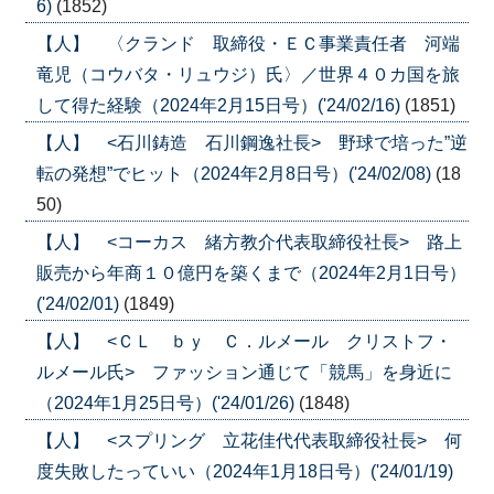
6)
(1852)
【人】 〈クランド 取締役・ＥＣ事業責任者 河端
竜児（コウバタ・リュウジ）氏〉／世界４０カ国を旅
して得た経験（2024年2月15日号）('24/02/16)
(1851)
【人】 <石川鋳造 石川鋼逸社長> 野球で培った”逆
転の発想”でヒット（2024年2月8日号）('24/02/08)
(18
50)
【人】 <コーカス 緒方教介代表取締役社長> 路上
販売から年商１０億円を築くまで（2024年2月1日号）
('24/02/01)
(1849)
【人】 <ＣＬ ｂｙ Ｃ．ルメール クリストフ・
ルメール氏> ファッション通じて「競馬」を身近に
（2024年1月25日号）('24/01/26)
(1848)
【人】 <スプリング 立花佳代代表取締役社長> 何
度失敗したっていい（2024年1月18日号）('24/01/19)