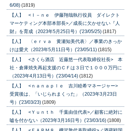
6/08)
(1819)
【人】 <Ｉ－ｎｅ 伊藤翔哉執行役員 ダイレクト
マーケティング本部本部長>／成長に欠かせない『人
財』を育成（2023年5月25日号）('23/05/25)
(1817)
【人】 〈ｅｒｖａ 黄瀬知美代表〉／事業のきっか
けは愛犬（2023年5月11日号）('23/05/11)
(1815)
【人】 <さくら酒店 近藤悠一代表取締役社長> 本
社・倉庫焼失再起支援のＣＦは３日で１０００万円に
（2023年4月13日号）('23/04/14)
(1812)
【人】 <ｎａｎａｐｌｅ 吉川睦希マネージャー>
受賞後は、「いじられまくった」（2023年3月23日
号）('23/03/23)
(1809)
【人】 <Ｙｕｎｔｈ 千葉由佳代表>／顧客に絶対に
嘘を付かない（2023年3月16日号）('23/03/16)
(1808)
【人】 <ＦＡＲＭ８ 樺沢敦代表取締役>／酒蔵戦国