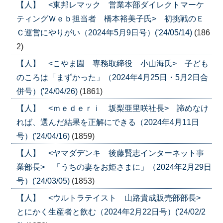
【人】 <東邦レマック 営業本部ダイレクトマーケ
ティングＷｅｂ担当者 橋本裕美子氏> 初挑戦のＥ
Ｃ運営にやりがい（2024年5月9日号）('24/05/14)
(186
2)
【人】 <こやま園 専務取締役 小山海氏> 子ども
のころは「まずかった」（2024年4月25日・5月2日合
併号）('24/04/26)
(1861)
【人】 <ｍｅｄｅｒｉ 坂梨亜里咲社長> 諦めなけ
れば、選んだ結果を正解にできる（2024年4月11日
号）('24/04/16)
(1859)
【人】 <ヤマダデンキ 後藤賢志インターネット事
業部長> 「うちの妻をお姫さまに」（2024年2月29日
号）('24/03/05)
(1853)
【人】 <ウルトラテイスト 山路貴成販売部部長>
とにかく生産者と飲む（2024年2月22日号）('24/02/2