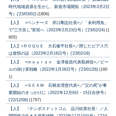
時代地域資源を生かし、新規市場開拓（2023年3月2日
号）('23/03/02)
(1806)
【人】 <ベンナーズ 井口剛志社長>／「未利用魚」
で”三方良し”実現へ（2023年2月23日号）('23/02/24)
(1
805)
【人】<ＲＯＱＵＥ 大石修平社長>／閉じたピアス穴
は覚悟の証（2023年2月16日号）('23/02/16)
【人】 <ｍｅｕｒｏｎ 金澤俊昌代表取締役>／ビー
ルの掛け算戦略（2022年1月26日号）('23/01/26)
(180
1)
【人】 <ＳＥＡＭ 石根友理恵代表>／”父の死”が事
業開始のきっかけに（2022年12月8日・15日合併号）
('22/12/08)
(1797)
【人】 〈テンポスドットコム 品川絵美社長〉／人
間関係で生きる接客経験（2022年11月10日号）('22/1