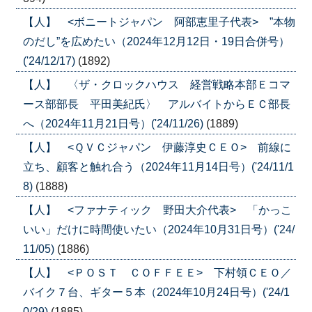
【人】 <ボニートジャパン 阿部恵里子代表> ”本物
のだし”を広めたい（2024年12月12日・19日合併号）
('24/12/17)
(1892)
【人】 〈ザ・クロックハウス 経営戦略本部Ｅコマ
ース部部長 平田美紀氏〉 アルバイトからＥＣ部長
へ（2024年11月21日号）('24/11/26)
(1889)
【人】 <ＱＶＣジャパン 伊藤淳史ＣＥＯ> 前線に
立ち、顧客と触れ合う（2024年11月14日号）('24/11/1
8)
(1888)
【人】 <ファナティック 野田大介代表> 「かっこ
いい」だけに時間使いたい（2024年10月31日号）('24/
11/05)
(1886)
【人】 <ＰＯＳＴ ＣＯＦＦＥＥ> 下村領ＣＥＯ／
バイク７台、ギター５本（2024年10月24日号）('24/1
0/29)
(1885)