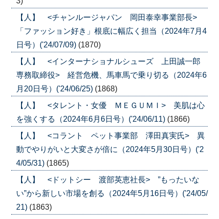
3)
【人】 <チャンルージャパン 岡田泰幸事業部長>
「ファッション好き」根底に幅広く担当（2024年7月4
日号）('24/07/09)
(1870)
【人】 <インターナショナルシューズ 上田誠一郎
専務取締役> 経営危機、馬車馬で乗り切る（2024年6
月20日号）('24/06/25)
(1868)
【人】 <タレント・女優 ＭＥＧＵＭＩ> 美肌は心
を強くする（2024年6月6日号）('24/06/11)
(1866)
【人】 <コラント ペット事業部 澤田真実氏> 異
動でやりがいと大変さが倍に（2024年5月30日号）('2
4/05/31)
(1865)
【人】 <ドットシー 渡部英恵社長> ”もったいな
い”から新しい市場を創る（2024年5月16日号）('24/05/
21)
(1863)