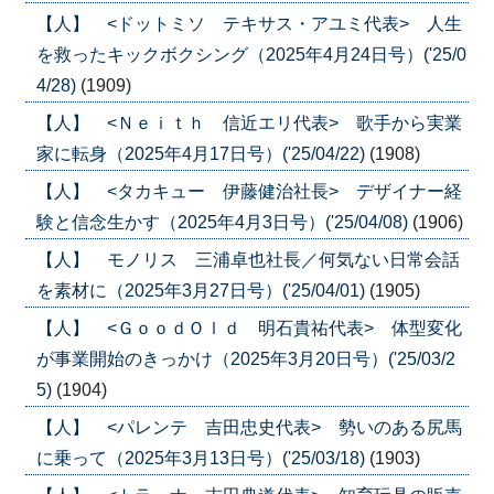
【人】 <ドットミソ テキサス・アユミ代表> 人生
を救ったキックボクシング（2025年4月24日号）('25/0
4/28)
(1909)
【人】 <Ｎｅｉｔｈ 信近エリ代表> 歌手から実業
家に転身（2025年4月17日号）('25/04/22)
(1908)
【人】 <タカキュー 伊藤健治社長> デザイナー経
験と信念生かす（2025年4月3日号）('25/04/08)
(1906)
【人】 モノリス 三浦卓也社長／何気ない日常会話
を素材に（2025年3月27日号）('25/04/01)
(1905)
【人】 <ＧｏｏｄＯｌｄ 明石貴祐代表> 体型変化
が事業開始のきっかけ（2025年3月20日号）('25/03/2
5)
(1904)
【人】 <パレンテ 吉田忠史代表> 勢いのある尻馬
に乗って（2025年3月13日号）('25/03/18)
(1903)