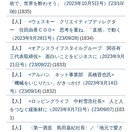
術で、世界を酔わそう」（2023年10月5日号）('23/10/
06)
(1835)
【人】 <ウェスキー クリエイティブディレクタ
ー 住田由香ＣＯＯ> 思考を重ね、「直感」で動く
（2023年9月28日号）('23/09/28)
(1834)
【人】 <オアシスライフスタイルグループ 関谷有
三代表取締役> 面白いことをビジネスに（2023年9月
21日号）('23/09/22)
(1833)
【人】 <アルバン ネット事業部 高橋晋也氏>
「機械をいじりたい」がきっかけ（2023年9月14日
号）('23/09/14)
(1832)
【人】 <ロッピングライフ 中村雪浩社長> 人と人
をつなぐ緩衝材に（2023年9月7日号）('23/09/07)
(183
1)
【人】 〈第一酒造 島田嘉紀社長〉／「地元で愛さ