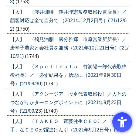
3)
(1753)
【人】 〈澤井珈琲 澤井理憲常務取締役兼店長〉／
顧客対応は全て自分で （2021年12月2日号）('21/12/0
2)
(1750)
【人】 〈鶴見油脂 國分雅輝 市原営業所所長〉／
唐辛子農家と会社員を兼務（2021年10月21日号）('21/
10/21)
(1744)
【人】 〈Ｓｐｅｌｌｄａｔａ 竹洞陽一郎代表取締
役社長〉／「必ず結果を」信念に（2021年9月30日
号）('21/09/30)
(1741)
【人】 〈アクシージア 段卓代表取締役〉／人との
つながりがターニングポイントに（2021年9月23日
号）('21/09/23)
(1740)
【人】 〈ＴＡＫＥＯ 齋藤健生ＣＥＯ〉／「営業苦
手」なＣＥＯが躍進けん引（2021年9月2日号）('21/0