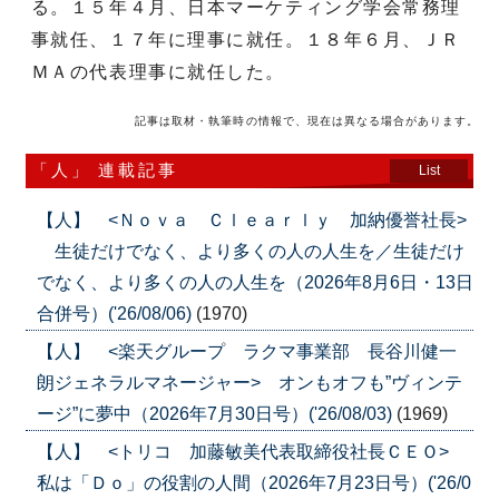
る。１５年４月、日本マーケティング学会常務理
事就任、１７年に理事に就任。１８年６月、ＪＲ
ＭＡの代表理事に就任した。
記事は取材・執筆時の情報で、現在は異なる場合があります。
「人」 連載記事
List
【人】 <Ｎｏｖａ Ｃｌｅａｒｌｙ 加納優誉社長>
生徒だけでなく、より多くの人の人生を／生徒だけ
でなく、より多くの人の人生を（2026年8月6日・13日
合併号）('26/08/06)
(1970)
【人】 <楽天グループ ラクマ事業部 長谷川健一
朗ジェネラルマネージャー> オンもオフも”ヴィンテ
ージ”に夢中（2026年7月30日号）('26/08/03)
(1969)
【人】 <トリコ 加藤敏美代表取締役社長ＣＥＯ>
私は「Ｄｏ」の役割の人間（2026年7月23日号）('26/0