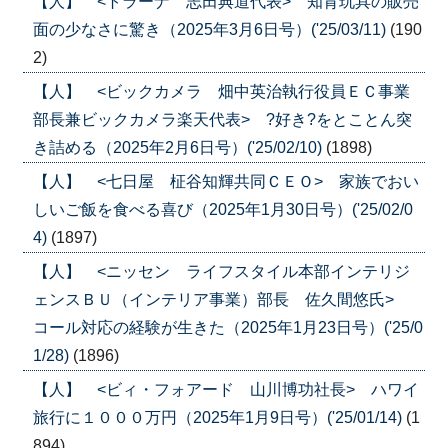
【人】 <トラーナ 志田典道代表> 知育玩具の販売
面の少なさに驚き（2025年3月6日号）('25/03/11)
(190
2)
【人】 <ビックカメラ 畑中英治執行役員ＥＣ事業
部長兼ビックカメラ楽天代表> ?好き?をとことん突
き詰める（2025年2月6日号）('25/02/10)
(1898)
【人】 <七日屋 柾谷知輝共同ＣＥＯ> 家族でおい
しいご飯を食べる喜び（2025年1月30日号）('25/02/0
4)
(1897)
【人】 <ニッセン ライフスタイル本部インテリジ
ェンスＢＵ（インテリア事業）部長 佐久間悠氏>
コール対応の経験が生きた（2025年1月23日号）('25/0
1/28)
(1896)
【人】 <ビィ・フォアード 山川博功社長> ハワイ
旅行に１０００万円（2025年1月9日号）('25/01/14)
(1
894)