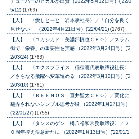
チューバーのヒカルが出資（2022年5月12日号）('22/0
5/12)
(1769)
【人】 〈愛しとーと 岩本凌社長〉／「自分を良く
見せない」 （2022年4月21日号）('22/04/21)
(1767)
【人】 〈ユカシカド 美濃部慎也ＣＥＯ〉／スラム
街で「栄養」の重要性を実感 （2022年3月24日号）('2
2/03/24)
(1763)
【人】 〈エクスプライス 稲積憲代表取締役社長〉
／さらなる飛躍へ変革進める （2022年3月10日号）('2
2/03/10)
(1761)
【人】 〈ＢＥＥＮＯＳ 直井聖太ＣＥＯ〉／変化に
翻弄されないシンプル思考が鍵 （2022年1月27日号）
('22/01/27)
(1755)
【人】 〈タンスのゲン 橋爪裕和常務取締役〉／２
０周年控え決意新たに （2022年1月13日号）('22/01/1