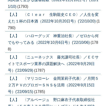
1/10)
(1793)
【人】 〈Ｃｌｅａｒ 生駒龍史ＣＥＯ〉／人生を変
えた１杯の日本酒（2022年10月20日号）('22/10/20)
(1
790)
【人】 〈ハローグッズ 神重治社長〉／ゼロから何
でもやってみる（2022年10月6日号）('22/10/06)
(178
8)
【人】 〈ニューネックス 藤光謙司社長〉／ＥＣサ
イトでスポーツ業界の課題解決へ（2022年9月29日
号）('22/09/29)
(1787)
【人】 〈マリコローレ 金岡茉莉子代表〉／月間５
２万ＰＶのブロガーＳＮＳを活用（2022年9月15日
号）('22/09/15)
(1785)
【人】 〈アルページュ 野口麻衣子代表取締役社