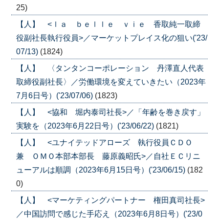
25)
【人】 <ｌａ ｂｅｌｌｅ ｖｉｅ 香取純一取締
役副社長執行役員>／マーケットプレイス化の狙い('23/
07/13)
(1824)
【人】 〈タンタンコーポレーション 丹澤直人代表
取締役副社長〉／労働環境を変えていきたい（2023年
7月6日号）('23/07/06)
(1823)
【人】 <協和 堀内泰司社長>／「年齢を巻き戻す」
実験を（2023年6月22日号）('23/06/22)
(1821)
【人】 <ユナイテッドアローズ 執行役員ＣＤＯ
兼 ＯＭＯ本部本部長 藤原義昭氏>／自社ＥＣリニ
ューアルは順調（2023年6月15日号）('23/06/15)
(182
0)
【人】 <マーケティングパートナー 権田真司社長>
／中国訪問で感じた手応え（2023年6月8日号）('23/0