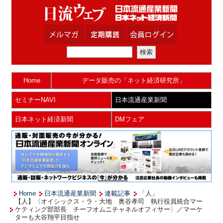
Home
データ販売の「ネット経済研究所」
セミナーNAVI
日本流通産業新聞
日本ネット経済新聞
DMフェア
Home
日本流通産業新聞
連載記事
「人」
【人】〈オイシックス・ラ・大地 奥谷孝司 執行役員統合マー
ケティング部部長 チーフオムニチャネルオフィサー〉／マーケ
ターも大谷翔平目指せ