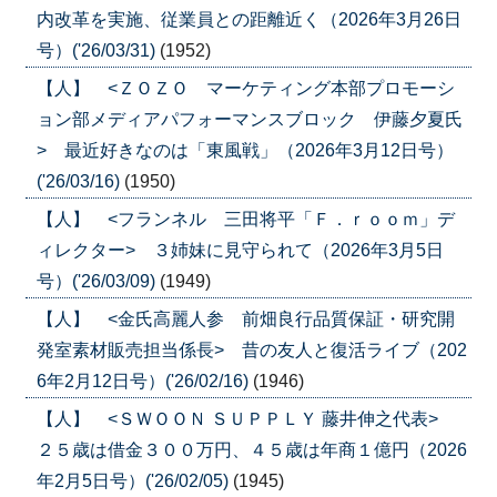
内改革を実施、従業員との距離近く（2026年3月26日
号）('26/03/31)
(1952)
【人】 <ＺＯＺＯ マーケティング本部プロモーシ
ョン部メディアパフォーマンスブロック 伊藤夕夏氏
> 最近好きなのは「東風戦」（2026年3月12日号）
('26/03/16)
(1950)
【人】 <フランネル 三田将平「Ｆ．ｒｏｏｍ」デ
ィレクター> ３姉妹に見守られて（2026年3月5日
号）('26/03/09)
(1949)
【人】 <金氏高麗人参 前畑良行品質保証・研究開
発室素材販売担当係長> 昔の友人と復活ライブ（202
6年2月12日号）('26/02/16)
(1946)
【人】 <ＳＷＯＯＮ ＳＵＰＰＬＹ 藤井伸之代表>
２５歳は借金３００万円、４５歳は年商１億円（2026
年2月5日号）('26/02/05)
(1945)