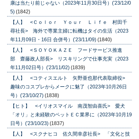
康は当たり前じゃない（2023年11月30日号）('23/12/0
5)
(1842)
【人】 <Ｃｏｌｏｒ Ｙｏｕｒ Ｌｉｆｅ 村田千
尋社長> 海外で専業主婦に転機はタイの生活（2023
年11月09日・16日 合併号）('23/11/09)
(1840)
【人】 <ＳＯＹＯＫＡＺＥ フードサービス推進
部 齋藤政人部長> リスキリングで仕事充実（2023
年11月02日号）('23/11/02)
(1839)
【人】 <コティスエルト 矢野亜也那代表取締役>
趣味のコスプレからメークに魅了（2023年10月26日
号）('23/10/27)
(1838)
【ヒト】 <イリオスマイル 南茂智由喜氏> 愛犬
「オリ」と未経験のペットＥＣ業界に（2023年10月19
日号）('23/10/23)
(1837)
【人】 <スクナヒコ 佐久間幸彦社長> 「文化と技