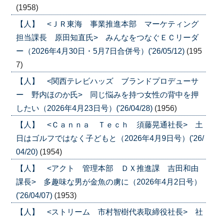
(1958)
【人】 <ＪＲ東海 事業推進本部 マーケティング
担当課長 原田知直氏> みんなをつなぐＥＣリーダ
ー（2026年4月30日・5月7日合併号）('26/05/12)
(195
7)
【人】 <関西テレビハッズ ブランドプロデューサ
ー 野内ほのか氏> 同じ悩みを持つ女性の背中を押
したい（2026年4月23日号）('26/04/28)
(1956)
【人】 <Ｃａｎｎａ Ｔｅｃｈ 須藤晃通社長> 土
日はゴルフではなく子どもと（2026年4月9日号）('26/
04/20)
(1954)
【人】 <アクト 管理本部 ＤＸ推進課 吉田和由
課長> 多趣味な男が金魚の虜に（2026年4月2日号）
('26/04/07)
(1953)
【人】 <ストリーム 市村智樹代表取締役社長> 社