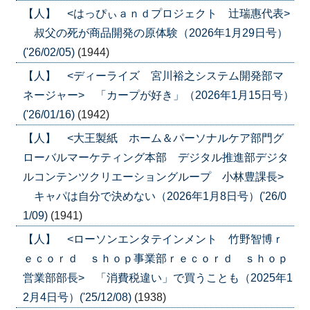
【人】 <はっぴぃａｎｄプロジェクト 辻瑞惠代表>
叔父の死が商品開発の原体験（2026年1月29日号）
('26/02/05)
(1944)
【人】 <ディーライズ 宮川裕之システム開発部マ
ネージャー> 「カープが好き」（2026年1月15日号）
('26/01/16)
(1942)
【人】 <大王製紙 ホーム＆パーソナルケア部門グ
ローバルマーケティング本部 デジタル推進部デジタ
ルコンテンツクリエーショングループ 小林豊課長>
キャパは自分で決めない（2026年1月8日号）('26/0
1/09)
(1941)
【人】 <ローソンエンタテインメント 竹野智博ｒ
ｅｃｏｒｄ ｓｈｏｐ事業部ｒｅｃｏｒｄ ｓｈｏｐ
営業部部長> 「消費税違い」で買うことも（2025年1
2月4日号）('25/12/08)
(1938)