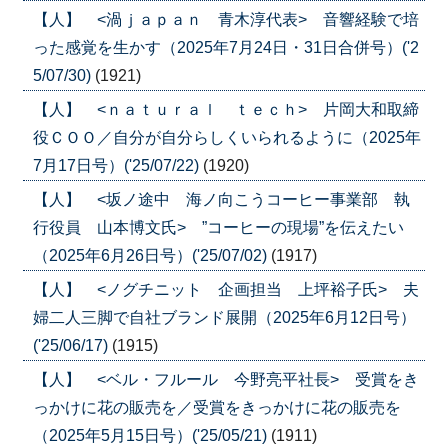
【人】 <渦ｊａｐａｎ 青木淳代表> 音響経験で培
った感覚を生かす（2025年7月24日・31日合併号）('2
5/07/30)
(1921)
【人】 <ｎａｔｕｒａｌ ｔｅｃｈ> 片岡大和取締
役ＣＯＯ／自分が自分らしくいられるように（2025年
7月17日号）('25/07/22)
(1920)
【人】 <坂ノ途中 海ノ向こうコーヒー事業部 執
行役員 山本博文氏> ”コーヒーの現場”を伝えたい
（2025年6月26日号）('25/07/02)
(1917)
【人】 <ノグチニット 企画担当 上坪裕子氏> 夫
婦二人三脚で自社ブランド展開（2025年6月12日号）
('25/06/17)
(1915)
【人】 <ベル・フルール 今野亮平社長> 受賞をき
っかけに花の販売を／受賞をきっかけに花の販売を
（2025年5月15日号）('25/05/21)
(1911)