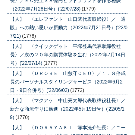
長〉／ＥＣ売上３８億円ヒットブランドを作る秘訣
（2022年7月28日号）('22/07/28)
(1779)
【人】 〈エレファント 山口武代表取締役〉／「通
販」への熱い思いが原動力（2022年7月21日号）('22/0
7/21)
(1778)
【人】 〈クイックゲット 平塚登馬代表取締役社
長〉／次の２０年の購買体験を生む（2022年7月14日
号）('22/07/14)
(1777)
【人】 〈ＤＲＯＢＥ 山敷守ＣＥＯ〉／１．８倍成
長のパーソナルスタイリングサービス（2022年6月2
日・9日合併号）('22/06/02)
(1772)
【人】 〈マクアケ 中山亮太郎代表取締役社長〉／
新たな商流作りに邁進（2022年5月19日号）('22/05/1
9)
(1770)
【人】 〈ＤＯＲＡＹＡＫＩ 塚本洸介社長〉／ユー