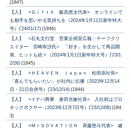
(1847)
【人】 <ＧｉｆｔＸ 飯高悠太代表> オンラインで
も相手を思いやる気持ちを（2024年1月11日新年特大
号）('24/01/17)
(1846)
【人】 <石丸文行堂 営業企画室広報・チーフクリ
エイター 宮崎有沙氏> 「好き」を生かして商品開
発、ヒットも続々（2024年1月1日新年特大号）('23/1
2/26)
(1845)
【人】 <ＨＥＡＶＥＮ Ｊａｐａｎ 松田崇社長>
「喜んでもらいたい」が社内に伝播（2023年12月14
日・21日合併号）('23/12/14)
(1844)
【人】 <イナバ商事 倉田光敏社長> 入社前はプロ
キックボクサー（2023年12月7日号）('23/12/08)
(184
3)
【人】 <ＭＩＳＯＶＡＴＩＯＮ 斉藤悠斗代表> 健