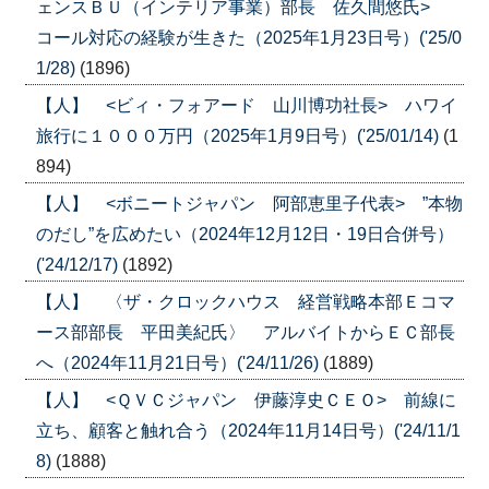
ェンスＢＵ（インテリア事業）部長 佐久間悠氏>
コール対応の経験が生きた（2025年1月23日号）('25/0
1/28)
(1896)
【人】 <ビィ・フォアード 山川博功社長> ハワイ
旅行に１０００万円（2025年1月9日号）('25/01/14)
(1
894)
【人】 <ボニートジャパン 阿部恵里子代表> ”本物
のだし”を広めたい（2024年12月12日・19日合併号）
('24/12/17)
(1892)
【人】 〈ザ・クロックハウス 経営戦略本部Ｅコマ
ース部部長 平田美紀氏〉 アルバイトからＥＣ部長
へ（2024年11月21日号）('24/11/26)
(1889)
【人】 <ＱＶＣジャパン 伊藤淳史ＣＥＯ> 前線に
立ち、顧客と触れ合う（2024年11月14日号）('24/11/1
8)
(1888)