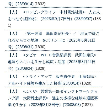
号）('23/09/14)
(1832)
【人】 <ロッピングライフ 中村雪浩社長> 人と人
をつなぐ緩衝材に（2023年9月7日号）('23/09/07)
(183
1)
【人】 〈第一酒造 島田嘉紀社長〉／「地元で愛さ
れるからこそ地酒」をポリシーに（2023年8月31日
号）('23/08/31)
(1830)
【人】 <タビオ ＷＥＢ営業部課長 武田知定氏>
趣味やスキルを生かし幅広く活躍（2023年8月24日
号）('23/08/24)
(1829)
【人】 <トライ・アップ 販売責任者 工藤類氏>
アルバイト経験を生かした接客('23/08/14)
(1828)
【人】 <ふくや 営業第一部ダイレクトマーケティ
ング課 大野雅士課長> 過去の多様な経験を通販事
業で生かす（2023年8月3日号）('23/08/03)
(1827)