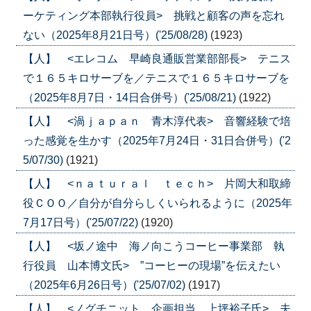
ーケティング本部執行役員> 挑戦と顧客の声を忘れ
ない（2025年8月21日号）('25/08/28)
(1923)
【人】 <エレコム 早崎良通販営業部部長> テニス
で１６５キロサーブを／テニスで１６５キロサーブを
（2025年8月7日・14日合併号）('25/08/21)
(1922)
【人】 <渦ｊａｐａｎ 青木淳代表> 音響経験で培
った感覚を生かす（2025年7月24日・31日合併号）('2
5/07/30)
(1921)
【人】 <ｎａｔｕｒａｌ ｔｅｃｈ> 片岡大和取締
役ＣＯＯ／自分が自分らしくいられるように（2025年
7月17日号）('25/07/22)
(1920)
【人】 <坂ノ途中 海ノ向こうコーヒー事業部 執
行役員 山本博文氏> ”コーヒーの現場”を伝えたい
（2025年6月26日号）('25/07/02)
(1917)
【人】 <ノグチニット 企画担当 上坪裕子氏> 夫