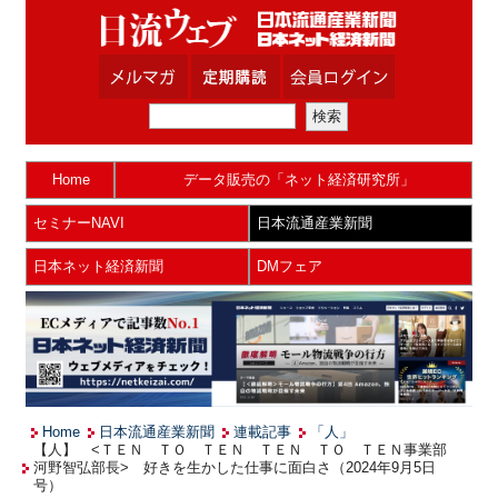
Home
データ販売の「ネット経済研究所」
セミナーNAVI
日本流通産業新聞
日本ネット経済新聞
DMフェア
Home
日本流通産業新聞
連載記事
「人」
【人】 <ＴＥＮ ＴＯ ＴＥＮ ＴＥＮ ＴＯ ＴＥＮ事業部
河野智弘部長> 好きを生かした仕事に面白さ（2024年9月5日
号）