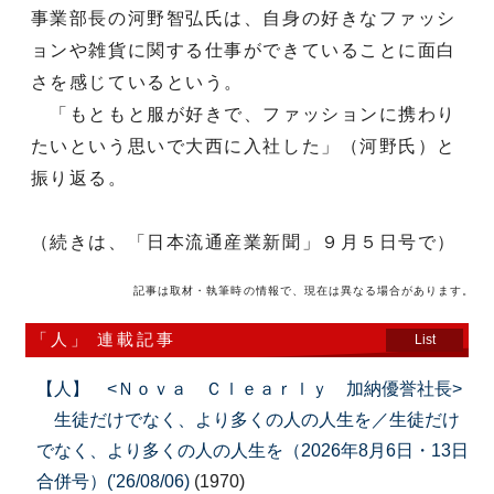
事業部長の河野智弘氏は、自身の好きなファッシ
ョンや雑貨に関する仕事ができていることに面白
さを感じているという。
「もともと服が好きで、ファッションに携わり
たいという思いで大西に入社した」（河野氏）と
振り返る。
（続きは、「日本流通産業新聞」９月５日号で）
記事は取材・執筆時の情報で、現在は異なる場合があります。
「人」 連載記事
List
【人】 <Ｎｏｖａ Ｃｌｅａｒｌｙ 加納優誉社長>
生徒だけでなく、より多くの人の人生を／生徒だけ
でなく、より多くの人の人生を（2026年8月6日・13日
合併号）('26/08/06)
(1970)