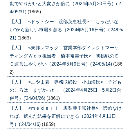
動でやりがいと大変さが倍に（2024年5月30日号）('2
4/05/31)
(1865)
【人】 <ドットシー 渡部英恵社長> ”もったいな
い”から新しい市場を創る（2024年5月16日号）('24/05/
21)
(1863)
【人】 <東邦レマック 営業本部ダイレクトマーケ
ティングＷｅｂ担当者 橋本裕美子氏> 初挑戦のＥ
Ｃ運営にやりがい（2024年5月9日号）('24/05/14)
(186
2)
【人】 <こやま園 専務取締役 小山海氏> 子ども
のころは「まずかった」（2024年4月25日・5月2日合
併号）('24/04/26)
(1861)
【人】 <ｍｅｄｅｒｉ 坂梨亜里咲社長> 諦めなけ
れば、選んだ結果を正解にできる（2024年4月11日
号）('24/04/16)
(1859)