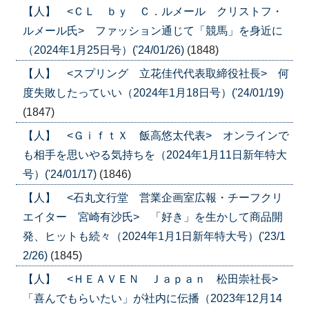
【人】 <ＣＬ ｂｙ Ｃ．ルメール クリストフ・
ルメール氏> ファッション通じて「競馬」を身近に
（2024年1月25日号）('24/01/26)
(1848)
【人】 <スプリング 立花佳代代表取締役社長> 何
度失敗したっていい（2024年1月18日号）('24/01/19)
(1847)
【人】 <ＧｉｆｔＸ 飯高悠太代表> オンラインで
も相手を思いやる気持ちを（2024年1月11日新年特大
号）('24/01/17)
(1846)
【人】 <石丸文行堂 営業企画室広報・チーフクリ
エイター 宮崎有沙氏> 「好き」を生かして商品開
発、ヒットも続々（2024年1月1日新年特大号）('23/1
2/26)
(1845)
【人】 <ＨＥＡＶＥＮ Ｊａｐａｎ 松田崇社長>
「喜んでもらいたい」が社内に伝播（2023年12月14