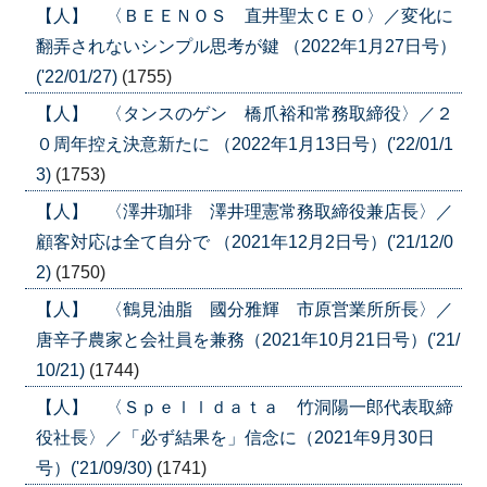
【人】 〈ＢＥＥＮＯＳ 直井聖太ＣＥＯ〉／変化に
翻弄されないシンプル思考が鍵 （2022年1月27日号）
('22/01/27)
(1755)
【人】 〈タンスのゲン 橋爪裕和常務取締役〉／２
０周年控え決意新たに （2022年1月13日号）('22/01/1
3)
(1753)
【人】 〈澤井珈琲 澤井理憲常務取締役兼店長〉／
顧客対応は全て自分で （2021年12月2日号）('21/12/0
2)
(1750)
【人】 〈鶴見油脂 國分雅輝 市原営業所所長〉／
唐辛子農家と会社員を兼務（2021年10月21日号）('21/
10/21)
(1744)
【人】 〈Ｓｐｅｌｌｄａｔａ 竹洞陽一郎代表取締
役社長〉／「必ず結果を」信念に（2021年9月30日
号）('21/09/30)
(1741)