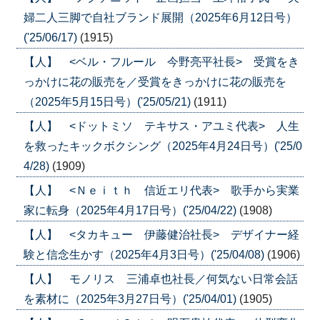
婦二人三脚で自社ブランド展開（2025年6月12日号）
('25/06/17)
(1915)
【人】 <ベル・フルール 今野亮平社長> 受賞をき
っかけに花の販売を／受賞をきっかけに花の販売を
（2025年5月15日号）('25/05/21)
(1911)
【人】 <ドットミソ テキサス・アユミ代表> 人生
を救ったキックボクシング（2025年4月24日号）('25/0
4/28)
(1909)
【人】 <Ｎｅｉｔｈ 信近エリ代表> 歌手から実業
家に転身（2025年4月17日号）('25/04/22)
(1908)
【人】 <タカキュー 伊藤健治社長> デザイナー経
験と信念生かす（2025年4月3日号）('25/04/08)
(1906)
【人】 モノリス 三浦卓也社長／何気ない日常会話
を素材に（2025年3月27日号）('25/04/01)
(1905)