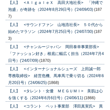
【人】 <ＡｌｇａｌｅＸ 高田大地社長> 「沖縄で
泡盛」が奇跡を（2024年8月29日号）('24/09/03)
(187
7)
【人】 <サウンドファン 山地浩社長> ５０代から
始めたマラソン（2024年7月25日号）('24/07/30)
(187
3)
【人】 <チャンルージャパン 岡田泰幸事業部長>
「ファッション好き」根底に幅広く担当（2024年7月4
日号）('24/07/09)
(1870)
【人】 <インターナショナルシューズ 上田誠一郎
専務取締役> 経営危機、馬車馬で乗り切る（2024年6
月20日号）('24/06/25)
(1868)
【人】 <タレント・女優 ＭＥＧＵＭＩ> 美肌は心
を強くする（2024年6月6日号）('24/06/11)
(1866)
【人】 <コラント ペット事業部 澤田真実氏> 異