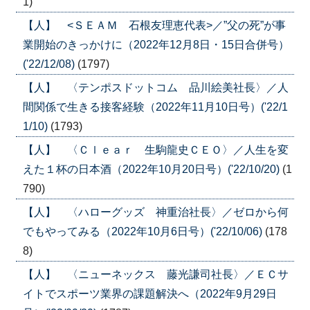
1)
【人】 <ＳＥＡＭ 石根友理恵代表>／”父の死”が事
業開始のきっかけに（2022年12月8日・15日合併号）
('22/12/08)
(1797)
【人】 〈テンポスドットコム 品川絵美社長〉／人
間関係で生きる接客経験（2022年11月10日号）('22/1
1/10)
(1793)
【人】 〈Ｃｌｅａｒ 生駒龍史ＣＥＯ〉／人生を変
えた１杯の日本酒（2022年10月20日号）('22/10/20)
(1
790)
【人】 〈ハローグッズ 神重治社長〉／ゼロから何
でもやってみる（2022年10月6日号）('22/10/06)
(178
8)
【人】 〈ニューネックス 藤光謙司社長〉／ＥＣサ
イトでスポーツ業界の課題解決へ（2022年9月29日