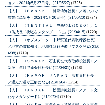
ョン（2021年5月27日号）('21/05/27)
(1725)
【人】 〈Ｂｏｎｃｈｉ 樋泉侑弥社長〉／若い力で
農業に革新を（2021年5月20日号）('21/05/20)
(1724)
【人】 〈ＴＥＮＴＩＡＬ 中西裕太郎ＣＥＯ〉／１
０倍成長「挑戦をスタンダードに」('21/04/15)
(1720)
【人】 〈オプスデータ 中野賀通代表取締役社長〉
／地方の惨状知り、地域課題解決型サブスク開始('21/0
4/08)
(1719)
【人】 〈Ｓｍａｓｈ 石山真也代表取締役社長〉／
新卒１年目で新会社社長に('21/04/01)
(1718)
【人】 〈ＫＡＰＯＫ ＪＡＰＡＮ 深井喜翔社長〉
／選んだ道が正解になる('21/03/04)
(1714)
【人】 〈ＡＮＤＡＲＴ 松園詩織社長〉／アート文
化をスタンダードに('21/02/04)
(1710)
【人】 〈バイドゥ 事業企画・営業本部 百度事業