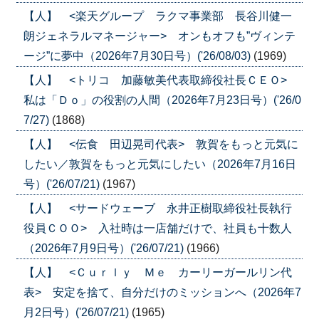
【人】 <楽天グループ ラクマ事業部 長谷川健一
朗ジェネラルマネージャー> オンもオフも”ヴィンテ
ージ”に夢中（2026年7月30日号）('26/08/03)
(1969)
【人】 <トリコ 加藤敏美代表取締役社長ＣＥＯ>
私は「Ｄｏ」の役割の人間（2026年7月23日号）('26/0
7/27)
(1868)
【人】 <伝食 田辺晃司代表> 敦賀をもっと元気に
したい／敦賀をもっと元気にしたい（2026年7月16日
号）('26/07/21)
(1967)
【人】 <サードウェーブ 永井正樹取締役社長執行
役員ＣＯＯ> 入社時は一店舗だけで、社員も十数人
（2026年7月9日号）('26/07/21)
(1966)
【人】 <Ｃｕｒｌｙ Ｍｅ カーリーガールリン代
表> 安定を捨て、自分だけのミッションへ（2026年7
月2日号）('26/07/21)
(1965)