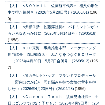
【人】 <ＳＯＹＭＩＬ 佐藤航平代表> 祖父の畑仕
事で得た気付き（2026年5月28日号）('26/06/01)
(196
0)
【人】 <犬猫生活 佐藤淳社長> バドミントンがい
ろいろなきっかけに（2026年5月14日号）('26/05/18)
(1958)
【人】 <ＪＲ東海 事業推進本部 マーケティング
担当課長 原田知直氏> みんなをつなぐＥＣリーダ
ー（2026年4月30日・5月7日合併号）('26/05/12)
(195
7)
【人】 <関西テレビハッズ ブランドプロデューサ
ー 野内ほのか氏> 同じ悩みを持つ女性の背中を押
したい（2026年4月23日号）('26/04/28)
(1956)
【人】 <Ｃａｎｎａ Ｔｅｃｈ 須藤晃通社長> 土
日はゴルフではなく子どもと（2026年4月9日号）('26/