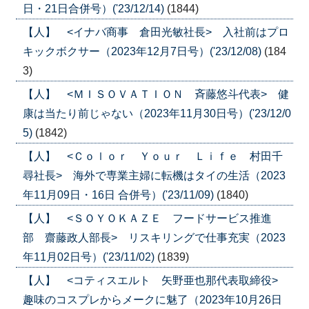
日・21日合併号）('23/12/14)
(1844)
【人】 <イナバ商事 倉田光敏社長> 入社前はプロ
キックボクサー（2023年12月7日号）('23/12/08)
(184
3)
【人】 <ＭＩＳＯＶＡＴＩＯＮ 斉藤悠斗代表> 健
康は当たり前じゃない（2023年11月30日号）('23/12/0
5)
(1842)
【人】 <Ｃｏｌｏｒ Ｙｏｕｒ Ｌｉｆｅ 村田千
尋社長> 海外で専業主婦に転機はタイの生活（2023
年11月09日・16日 合併号）('23/11/09)
(1840)
【人】 <ＳＯＹＯＫＡＺＥ フードサービス推進
部 齋藤政人部長> リスキリングで仕事充実（2023
年11月02日号）('23/11/02)
(1839)
【人】 <コティスエルト 矢野亜也那代表取締役>
趣味のコスプレからメークに魅了（2023年10月26日