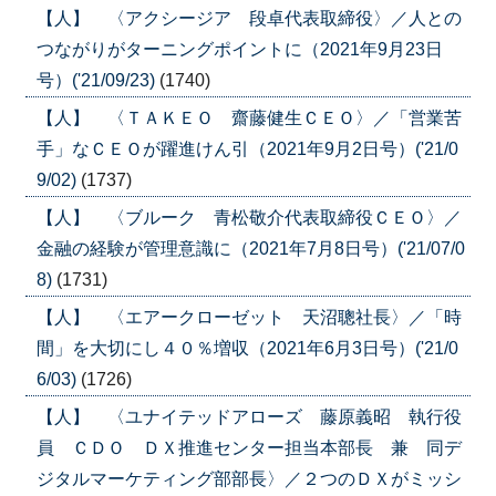
【人】 〈アクシージア 段卓代表取締役〉／人との
つながりがターニングポイントに（2021年9月23日
号）('21/09/23)
(1740)
【人】 〈ＴＡＫＥＯ 齋藤健生ＣＥＯ〉／「営業苦
手」なＣＥＯが躍進けん引（2021年9月2日号）('21/0
9/02)
(1737)
【人】 〈ブルーク 青松敬介代表取締役ＣＥＯ〉／
金融の経験が管理意識に（2021年7月8日号）('21/07/0
8)
(1731)
【人】 〈エアークローゼット 天沼聰社長〉／「時
間」を大切にし４０％増収（2021年6月3日号）('21/0
6/03)
(1726)
【人】 〈ユナイテッドアローズ 藤原義昭 執行役
員 ＣＤＯ ＤＸ推進センター担当本部長 兼 同デ
ジタルマーケティング部部長〉／２つのＤＸがミッシ