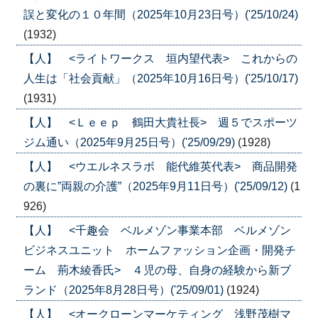
誤と変化の１０年間（2025年10月23日号）('25/10/24)
(1932)
【人】 <ライトワークス 垣内望代表> これからの
人生は「社会貢献」（2025年10月16日号）('25/10/17)
(1931)
【人】 <Ｌｅｅｐ 鶴田大貴社長> 週５でスポーツ
ジム通い（2025年9月25日号）('25/09/29)
(1928)
【人】 <ウエルネスラボ 能代維英代表> 商品開発
の裏に”両親の介護”（2025年9月11日号）('25/09/12)
(1
926)
【人】 <千趣会 ベルメゾン事業本部 ベルメゾン
ビジネスユニット ホームファッション企画・開発チ
ーム 荊木綾香氏> ４児の母、自身の経験から新ブ
ランド（2025年8月28日号）('25/09/01)
(1924)
【人】 <オークローンマーケティング 浅野茂樹マ