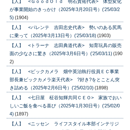
【人】 <ＧｏｏｄＯｌｄ 明石貴祐代表> 体型変化
が事業開始のきっかけ（2025年3月20日号）('25/03/2
5)
(1904)
【人】 <パレンテ 吉田忠史代表> 勢いのある尻馬
に乗って（2025年3月13日号）('25/03/18)
(1903)
【人】 <トラーナ 志田典道代表> 知育玩具の販売
面の少なさに驚き（2025年3月6日号）('25/03/11)
(190
2)
【人】 <ビックカメラ 畑中英治執行役員ＥＣ事業
部長兼ビックカメラ楽天代表> ?好き?をとことん突
き詰める（2025年2月6日号）('25/02/10)
(1898)
【人】 <七日屋 柾谷知輝共同ＣＥＯ> 家族でおい
しいご飯を食べる喜び（2025年1月30日号）('25/02/0
4)
(1897)
【人】 <ニッセン ライフスタイル本部インテリジ