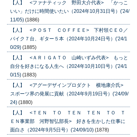
【人】 <ファナティック 野田大介代表> 「かっこ
いい」だけに時間使いたい（2024年10月31日号）('24/
11/05)
(1886)
【人】 <ＰＯＳＴ ＣＯＦＦＥＥ> 下村領ＣＥＯ／
バイク７台、ギター５本（2024年10月24日号）('24/1
0/29)
(1885)
【人】 <ＡＲＩＧＡＴＯ 山崎いずみ代表> もっと
自分を好きになる人生へ（2024年10月10日号）('24/1
0/15)
(1883)
【人】 <アグーデザインプロダクト 横地康介氏>
スポーツ界の発展に貢献（2024年9月19日号）('24/09/
24)
(1880)
【人】 <ＴＥＮ ＴＯ ＴＥＮ ＴＥＮ ＴＯ Ｔ
ＥＮ事業部 河野智弘部長> 好きを生かした仕事に
面白さ（2024年9月5日号）('24/09/10)
(1878)