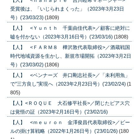
【人】 <ｎａｎａｐｌｅ 吉川睦希マネージャー>
受賞後は、「いじられまくった」（2023年3月23日
号）('23/03/23)
(1809)
【人】 <Ｙｕｎｔｈ 千葉由佳代表>／顧客に絶対に
嘘を付かない（2023年3月16日号）('23/03/16)
(1808)
【人】 <ＦＡＲＭ８ 樺沢敦代表取締役>／酒蔵戦国
時代地域資源を生かし、新規市場開拓（2023年3月2日
号）('23/03/02)
(1806)
【人】 <ベンナーズ 井口剛志社長>／「未利用魚」
で”三方良し”実現へ（2023年2月23日号）('23/02/24)
(1
805)
【人】<ＲＯＱＵＥ 大石修平社長>／閉じたピアス穴
は覚悟の証（2023年2月16日号）('23/02/16)
【人】 <ｍｅｕｒｏｎ 金澤俊昌代表取締役>／ビー
ルの掛け算戦略（2022年1月26日号）('23/01/26)
(180