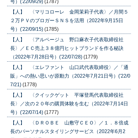
号）('22/09/29)
(1787)
【人】 〈マリコローレ 金岡茉莉子代表〉／月間５
２万ＰＶのブロガーＳＮＳを活用（2022年9月15日
号）('22/09/15)
(1785)
【人】 〈アルページュ 野口麻衣子代表取締役社
長〉／ＥＣ売上３８億円ヒットブランドを作る秘訣
（2022年7月28日号）('22/07/28)
(1779)
【人】 〈エレファント 山口武代表取締役〉／「通
販」への熱い思いが原動力（2022年7月21日号）('22/0
7/21)
(1778)
【人】 〈クイックゲット 平塚登馬代表取締役社
長〉／次の２０年の購買体験を生む（2022年7月14日
号）('22/07/14)
(1777)
【人】 〈ＤＲＯＢＥ 山敷守ＣＥＯ〉／１．８倍成
長のパーソナルスタイリングサービス（2022年6月2