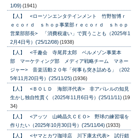
1/09)
(1941)
【人】 <ローソンエンタテインメント 竹野智博ｒ
ｅｃｏｒｄ ｓｈｏｐ事業部ｒｅｃｏｒｄ ｓｈｏｐ
営業部部長> 「消費税違い」で買うことも（2025年1
2月4日号）('25/12/08)
(1938)
【人】 <千趣会 寺尾昇太郎 ベルメゾン事業本
部 マーケティング部 メディア戦略チーム マネー
ジャー> 音楽活動２０年「何事も突き詰める」（202
5年11月20日号）('25/11/25)
(1936)
【人】 <ＢＯＬＤ 海部洋代表> 非アパレルの知見
生かし独自性貫く（2025年11月6日号）('25/11/11)
(19
34)
【人】 <アッツ 山崎晶久ＣＥＯ> 野球の練習場を
作りたい（2025年10月30日号）('25/11/04)
(1933)
【人】 <ヤマとカワ珈琲店 川下康太代表> 試行錯