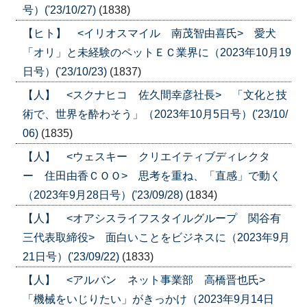
号）('23/10/27)
(1838)
【ヒト】 <イリオスマイル 南茂智由喜氏> 愛犬
「オリ」と未経験のペットＥＣ業界に（2023年10月19
日号）('23/10/23)
(1837)
【人】 <スクナヒコ 佐久間幸彦社長> 「文化と技
術で、世界を酔わそう」（2023年10月5日号）('23/10/
06)
(1835)
【人】 <ウェスキー クリエイティブディレクタ
ー 住田由香ＣＯＯ> 思考を重ね、「直感」で動く
（2023年9月28日号）('23/09/28)
(1834)
【人】 <オアシスライフスタイルグループ 関谷有
三代表取締役> 面白いことをビジネスに（2023年9月
21日号）('23/09/22)
(1833)
【人】 <アルバン ネット事業部 高橋晋也氏>
「機械をいじりたい」がきっかけ（2023年9月14日