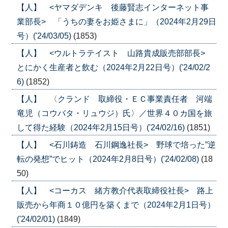
【人】 <ヤマダデンキ 後藤賢志インターネット事
業部長> 「うちの妻をお姫さまに」（2024年2月29日
号）('24/03/05)
(1853)
【人】 <ウルトラテイスト 山路貴成販売部部長>
とにかく生産者と飲む（2024年2月22日号）('24/02/2
6)
(1852)
【人】 〈クランド 取締役・ＥＣ事業責任者 河端
竜児（コウバタ・リュウジ）氏〉／世界４０カ国を旅
して得た経験（2024年2月15日号）('24/02/16)
(1851)
【人】 <石川鋳造 石川鋼逸社長> 野球で培った”逆
転の発想”でヒット（2024年2月8日号）('24/02/08)
(18
50)
【人】 <コーカス 緒方教介代表取締役社長> 路上
販売から年商１０億円を築くまで（2024年2月1日号）
('24/02/01)
(1849)