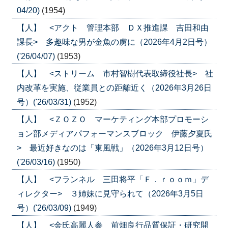
04/20)
(1954)
【人】 <アクト 管理本部 ＤＸ推進課 吉田和由
課長> 多趣味な男が金魚の虜に（2026年4月2日号）
('26/04/07)
(1953)
【人】 <ストリーム 市村智樹代表取締役社長> 社
内改革を実施、従業員との距離近く（2026年3月26日
号）('26/03/31)
(1952)
【人】 <ＺＯＺＯ マーケティング本部プロモーシ
ョン部メディアパフォーマンスブロック 伊藤夕夏氏
> 最近好きなのは「東風戦」（2026年3月12日号）
('26/03/16)
(1950)
【人】 <フランネル 三田将平「Ｆ．ｒｏｏｍ」デ
ィレクター> ３姉妹に見守られて（2026年3月5日
号）('26/03/09)
(1949)
【人】 <金氏高麗人参 前畑良行品質保証・研究開