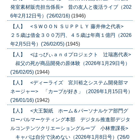
発室素材販売担当係長> 昔の友人と復活ライブ（202
6年2月12日号）('26/02/16)
(1946)
【人】 <ＳＷＯＯＮ ＳＵＰＰＬＹ 藤井伸之代表>
２５歳は借金３００万円、４５歳は年商１億円（2026
年2月5日号）('26/02/05)
(1945)
【人】 <はっぴぃａｎｄプロジェクト 辻瑞惠代表>
叔父の死が商品開発の原体験（2026年1月29日号）
('26/02/05)
(1944)
【人】 <ディーライズ 宮川裕之システム開発部マ
ネージャー> 「カープが好き」（2026年1月15日号）
('26/01/16)
(1942)
【人】 <大王製紙 ホーム＆パーソナルケア部門グ
ローバルマーケティング本部 デジタル推進部デジタ
ルコンテンツクリエーショングループ 小林豊課長>
キャパは自分で決めない（2026年1月8日号）('26/0