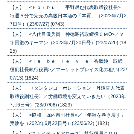
【人】 <Ｆｏｒｂｕｌ 平野晟也代表取締役社長>
毎週５分で完売の高級日本酒の「本質」（2023年7月2
7日号）('23/07/27)
(0743)
【人】 <八代目儀兵衛 神徳昭裕取締役ＣＭО>／Ｖ
字回復のキーマン（2023年7月20日号）('23/07/20)
(18
25)
【人】 <ｌａ ｂｅｌｌｅ ｖｉｅ 香取純一取締
役副社長執行役員>／マーケットプレイス化の狙い('23/
07/13)
(1824)
【人】 〈タンタンコーポレーション 丹澤直人代表
取締役副社長〉／労働環境を変えていきたい（2023年
7月6日号）('23/07/06)
(1823)
【人】 <協和 堀内泰司社長>／「年齢を巻き戻す」
実験を（2023年6月22日号）('23/06/22)
(1821)
【人】 <ユナイテッドアローズ 執行役員ＣＤＯ