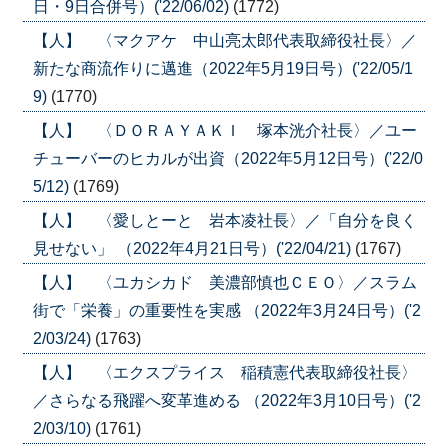
日・9日合併号）('22/06/02)
(1772)
【人】 〈マクアケ 中山亮太郎代表取締役社長〉／
新たな商流作りに邁進（2022年5月19日号）('22/05/1
9)
(1770)
【人】 〈ＤＯＲＡＹＡＫＩ 塚本洸介社長〉／ユー
チューバーのヒカルが出資（2022年5月12日号）('22/0
5/12)
(1769)
【人】 〈愛しとーと 岩本凌社長〉／「自分を良く
見せない」 （2022年4月21日号）('22/04/21)
(1767)
【人】 〈ユカシカド 美濃部慎也ＣＥＯ〉／スラム
街で「栄養」の重要性を実感 （2022年3月24日号）('2
2/03/24)
(1763)
【人】 〈エクスプライス 稲積憲代表取締役社長〉
／さらなる飛躍へ変革進める （2022年3月10日号）('2
2/03/10)
(1761)