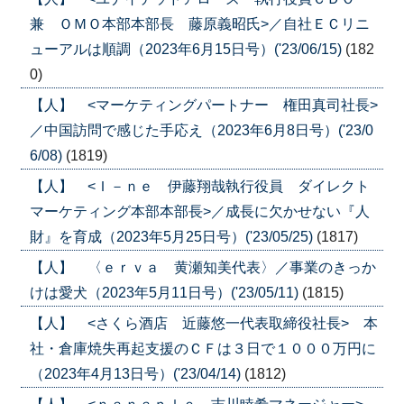
兼 ＯＭＯ本部本部長 藤原義昭氏>／自社ＥＣリニ
ューアルは順調（2023年6月15日号）('23/06/15)
(182
0)
【人】 <マーケティングパートナー 権田真司社長>
／中国訪問で感じた手応え（2023年6月8日号）('23/0
6/08)
(1819)
【人】 <Ｉ－ｎｅ 伊藤翔哉執行役員 ダイレクト
マーケティング本部本部長>／成長に欠かせない『人
財』を育成（2023年5月25日号）('23/05/25)
(1817)
【人】 〈ｅｒｖａ 黄瀬知美代表〉／事業のきっか
けは愛犬（2023年5月11日号）('23/05/11)
(1815)
【人】 <さくら酒店 近藤悠一代表取締役社長> 本
社・倉庫焼失再起支援のＣＦは３日で１０００万円に
（2023年4月13日号）('23/04/14)
(1812)