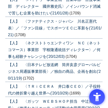
部 ディレクター 國井雅史氏〉／インバウンド消滅
で苦しむ企業を助けたい('21/01/28)
(1709)
【人】 〈ファナティクス・ジャパン 川名正憲代
表〉／「ファン目線」でスポーツＥＣに革新を('21/01/
21)
(1708)
【人】 〈ネクストトゥエンティワン ＮＣ（ネット
コマース）事業部 宇根隆通統括ディレクター〉／何
事も経験チャレンジを('20/12/03)
(1704)
【人】 〈日本テレビ放送網 筒井亥彦グローバルビ
ジネス局通販事業部長〉／独自の商品、企画を創出('2
0/11/19)
(1702)
【人】 〈ＴＲｉＣＥＲＡ 井口泰ＣＥＯ〉／子役時
代の挫折乗り越え世界へ('20/10/29)
(1699)
【人】 〈ガッツ ＷＥＢＳＨＯＰ担当 中辻晃生