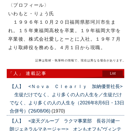
〈プロフィール〉
いわもと・りょう氏
１９９６年１０月２０日福岡県那珂川市生ま
れ。１５年東福岡高校を卒業。１９年福岡大学を
卒業後、株式会社愛しとーとに入社。１９年７月
より取締役を務める。４月１日から現職。
記事は取材・執筆時の情報で、現在は異なる場合があります。
「人」 連載記事
List
【人】 <Ｎｏｖａ Ｃｌｅａｒｌｙ 加納優誉社長>
生徒だけでなく、より多くの人の人生を／生徒だけ
でなく、より多くの人の人生を（2026年8月6日・13日
合併号）('26/08/06)
(1970)
【人】 <楽天グループ ラクマ事業部 長谷川健一
朗ジェネラルマネージャー> オンもオフも”ヴィンテ