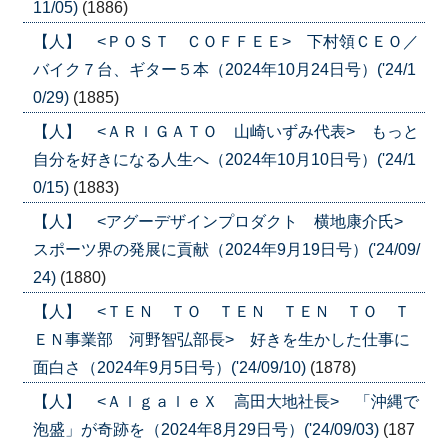
11/05)
(1886)
【人】 <ＰＯＳＴ ＣＯＦＦＥＥ> 下村領ＣＥＯ／
バイク７台、ギター５本（2024年10月24日号）('24/1
0/29)
(1885)
【人】 <ＡＲＩＧＡＴＯ 山崎いずみ代表> もっと
自分を好きになる人生へ（2024年10月10日号）('24/1
0/15)
(1883)
【人】 <アグーデザインプロダクト 横地康介氏>
スポーツ界の発展に貢献（2024年9月19日号）('24/09/
24)
(1880)
【人】 <ＴＥＮ ＴＯ ＴＥＮ ＴＥＮ ＴＯ Ｔ
ＥＮ事業部 河野智弘部長> 好きを生かした仕事に
面白さ（2024年9月5日号）('24/09/10)
(1878)
【人】 <ＡｌｇａｌｅＸ 高田大地社長> 「沖縄で
泡盛」が奇跡を（2024年8月29日号）('24/09/03)
(187