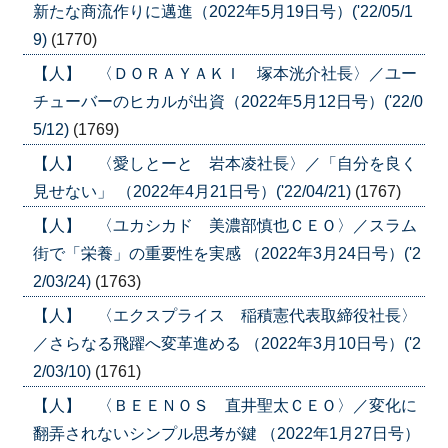
新たな商流作りに邁進（2022年5月19日号）('22/05/1
9)
(1770)
【人】 〈ＤＯＲＡＹＡＫＩ 塚本洸介社長〉／ユー
チューバーのヒカルが出資（2022年5月12日号）('22/0
5/12)
(1769)
【人】 〈愛しとーと 岩本凌社長〉／「自分を良く
見せない」 （2022年4月21日号）('22/04/21)
(1767)
【人】 〈ユカシカド 美濃部慎也ＣＥＯ〉／スラム
街で「栄養」の重要性を実感 （2022年3月24日号）('2
2/03/24)
(1763)
【人】 〈エクスプライス 稲積憲代表取締役社長〉
／さらなる飛躍へ変革進める （2022年3月10日号）('2
2/03/10)
(1761)
【人】 〈ＢＥＥＮＯＳ 直井聖太ＣＥＯ〉／変化に
翻弄されないシンプル思考が鍵 （2022年1月27日号）