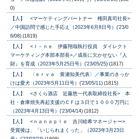
0)
【人】 <マーケティングパートナー 権田真司社長>
／中国訪問で感じた手応え（2023年6月8日号）('23/0
6/08)
(1819)
【人】 <Ｉ－ｎｅ 伊藤翔哉執行役員 ダイレクト
マーケティング本部本部長>／成長に欠かせない『人
財』を育成（2023年5月25日号）('23/05/25)
(1817)
【人】 〈ｅｒｖａ 黄瀬知美代表〉／事業のきっか
けは愛犬（2023年5月11日号）('23/05/11)
(1815)
【人】 <さくら酒店 近藤悠一代表取締役社長> 本
社・倉庫焼失再起支援のＣＦは３日で１０００万円に
（2023年4月13日号）('23/04/14)
(1812)
【人】 <ｎａｎａｐｌｅ 吉川睦希マネージャー>
受賞後は、「いじられまくった」（2023年3月23日
号）('23/03/23)
(1809)