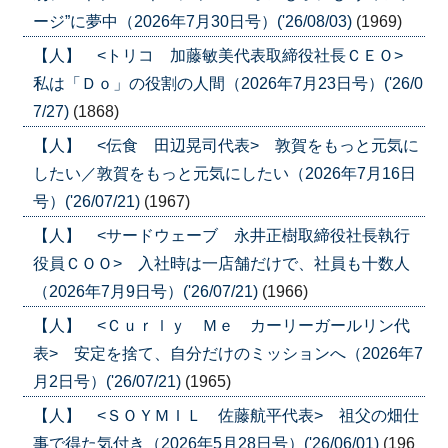
ージ”に夢中（2026年7月30日号）('26/08/03)
(1969)
【人】 <トリコ 加藤敏美代表取締役社長ＣＥＯ>
私は「Ｄｏ」の役割の人間（2026年7月23日号）('26/0
7/27)
(1868)
【人】 <伝食 田辺晃司代表> 敦賀をもっと元気に
したい／敦賀をもっと元気にしたい（2026年7月16日
号）('26/07/21)
(1967)
【人】 <サードウェーブ 永井正樹取締役社長執行
役員ＣＯＯ> 入社時は一店舗だけで、社員も十数人
（2026年7月9日号）('26/07/21)
(1966)
【人】 <Ｃｕｒｌｙ Ｍｅ カーリーガールリン代
表> 安定を捨て、自分だけのミッションへ（2026年7
月2日号）('26/07/21)
(1965)
【人】 <ＳＯＹＭＩＬ 佐藤航平代表> 祖父の畑仕
事で得た気付き（2026年5月28日号）('26/06/01)
(196