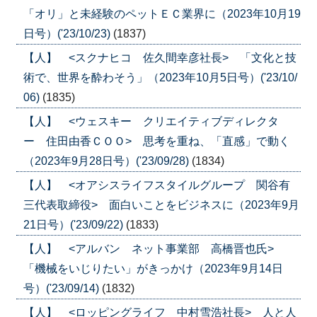
「オリ」と未経験のペットＥＣ業界に（2023年10月19
日号）('23/10/23)
(1837)
【人】 <スクナヒコ 佐久間幸彦社長> 「文化と技
術で、世界を酔わそう」（2023年10月5日号）('23/10/
06)
(1835)
【人】 <ウェスキー クリエイティブディレクタ
ー 住田由香ＣＯＯ> 思考を重ね、「直感」で動く
（2023年9月28日号）('23/09/28)
(1834)
【人】 <オアシスライフスタイルグループ 関谷有
三代表取締役> 面白いことをビジネスに（2023年9月
21日号）('23/09/22)
(1833)
【人】 <アルバン ネット事業部 高橋晋也氏>
「機械をいじりたい」がきっかけ（2023年9月14日
号）('23/09/14)
(1832)
【人】 <ロッピングライフ 中村雪浩社長> 人と人