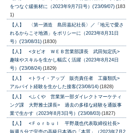
をつなぐ緩衝材に（2023年9月7日号）('23/09/07)
(183
1)
【人】 〈第一酒造 島田嘉紀社長〉／「地元で愛さ
れるからこそ地酒」をポリシーに（2023年8月31日
号）('23/08/31)
(1830)
【人】 <タビオ ＷＥＢ営業部課長 武田知定氏>
趣味やスキルを生かし幅広く活躍（2023年8月24日
号）('23/08/24)
(1829)
【人】 <トライ・アップ 販売責任者 工藤類氏>
アルバイト経験を生かした接客('23/08/14)
(1828)
【人】 <ふくや 営業第一部ダイレクトマーケティ
ング課 大野雅士課長> 過去の多様な経験を通販事
業で生かす（2023年8月3日号）('23/08/03)
(1827)
【人】 <Ｆｏｒｂｕｌ 平野晟也代表取締役社長>
毎週５分で完売の高級日本酒の「本質」（2023年7月2