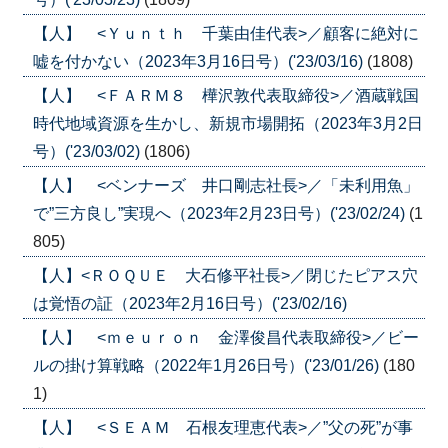
【人】 <Ｙｕｎｔｈ 千葉由佳代表>／顧客に絶対に
嘘を付かない（2023年3月16日号）('23/03/16)
(1808)
【人】 <ＦＡＲＭ８ 樺沢敦代表取締役>／酒蔵戦国
時代地域資源を生かし、新規市場開拓（2023年3月2日
号）('23/03/02)
(1806)
【人】 <ベンナーズ 井口剛志社長>／「未利用魚」
で”三方良し”実現へ（2023年2月23日号）('23/02/24)
(1
805)
【人】<ＲＯＱＵＥ 大石修平社長>／閉じたピアス穴
は覚悟の証（2023年2月16日号）('23/02/16)
【人】 <ｍｅｕｒｏｎ 金澤俊昌代表取締役>／ビー
ルの掛け算戦略（2022年1月26日号）('23/01/26)
(180
1)
【人】 <ＳＥＡＭ 石根友理恵代表>／”父の死”が事