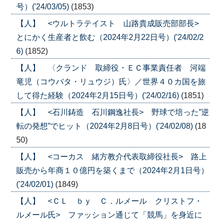
号）('24/03/05)
(1853)
【人】 <ウルトラテイスト 山路貴成販売部部長>
とにかく生産者と飲む（2024年2月22日号）('24/02/2
6)
(1852)
【人】 〈クランド 取締役・ＥＣ事業責任者 河端
竜児（コウバタ・リュウジ）氏〉／世界４０カ国を旅
して得た経験（2024年2月15日号）('24/02/16)
(1851)
【人】 <石川鋳造 石川鋼逸社長> 野球で培った”逆
転の発想”でヒット（2024年2月8日号）('24/02/08)
(18
50)
【人】 <コーカス 緒方教介代表取締役社長> 路上
販売から年商１０億円を築くまで（2024年2月1日号）
('24/02/01)
(1849)
【人】 <ＣＬ ｂｙ Ｃ．ルメール クリストフ・
ルメール氏> ファッション通じて「競馬」を身近に