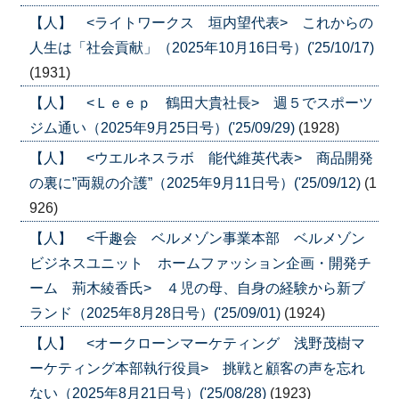
【人】 <ライトワークス 垣内望代表> これからの
人生は「社会貢献」（2025年10月16日号）('25/10/17)
(1931)
【人】 <Ｌｅｅｐ 鶴田大貴社長> 週５でスポーツ
ジム通い（2025年9月25日号）('25/09/29)
(1928)
【人】 <ウエルネスラボ 能代維英代表> 商品開発
の裏に”両親の介護”（2025年9月11日号）('25/09/12)
(1
926)
【人】 <千趣会 ベルメゾン事業本部 ベルメゾン
ビジネスユニット ホームファッション企画・開発チ
ーム 荊木綾香氏> ４児の母、自身の経験から新ブ
ランド（2025年8月28日号）('25/09/01)
(1924)
【人】 <オークローンマーケティング 浅野茂樹マ
ーケティング本部執行役員> 挑戦と顧客の声を忘れ
ない（2025年8月21日号）('25/08/28)
(1923)