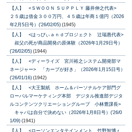
【人】 <ＳＷＯＯＮ ＳＵＰＰＬＹ 藤井伸之代表>
２５歳は借金３００万円、４５歳は年商１億円（2026
年2月5日号）('26/02/05)
(1945)
【人】 <はっぴぃａｎｄプロジェクト 辻瑞惠代表>
叔父の死が商品開発の原体験（2026年1月29日号）
('26/02/05)
(1944)
【人】 <ディーライズ 宮川裕之システム開発部マ
ネージャー> 「カープが好き」（2026年1月15日号）
('26/01/16)
(1942)
【人】 <大王製紙 ホーム＆パーソナルケア部門グ
ローバルマーケティング本部 デジタル推進部デジタ
ルコンテンツクリエーショングループ 小林豊課長>
キャパは自分で決めない（2026年1月8日号）('26/0
1/09)
(1941)
【人】 <ローソンエンタテインメント 竹野智博ｒ