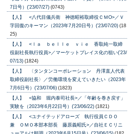
7日号）('23/07/27)
(0743)
【人】 <八代目儀兵衛 神徳昭裕取締役ＣＭО>／Ｖ
字回復のキーマン（2023年7月20日号）('23/07/20)
(18
25)
【人】 <ｌａ ｂｅｌｌｅ ｖｉｅ 香取純一取締
役副社長執行役員>／マーケットプレイス化の狙い('23/
07/13)
(1824)
【人】 〈タンタンコーポレーション 丹澤直人代表
取締役副社長〉／労働環境を変えていきたい（2023年
7月6日号）('23/07/06)
(1823)
【人】 <協和 堀内泰司社長>／「年齢を巻き戻す」
実験を（2023年6月22日号）('23/06/22)
(1821)
【人】 <ユナイテッドアローズ 執行役員ＣＤＯ
兼 ＯＭＯ本部本部長 藤原義昭氏>／自社ＥＣリニ
ューアルは順調（2023年6月15日号）('23/06/15)
(182