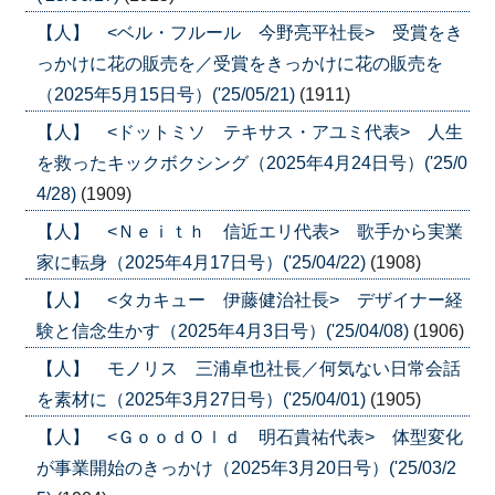
【人】 <ベル・フルール 今野亮平社長> 受賞をき
っかけに花の販売を／受賞をきっかけに花の販売を
（2025年5月15日号）('25/05/21)
(1911)
【人】 <ドットミソ テキサス・アユミ代表> 人生
を救ったキックボクシング（2025年4月24日号）('25/0
4/28)
(1909)
【人】 <Ｎｅｉｔｈ 信近エリ代表> 歌手から実業
家に転身（2025年4月17日号）('25/04/22)
(1908)
【人】 <タカキュー 伊藤健治社長> デザイナー経
験と信念生かす（2025年4月3日号）('25/04/08)
(1906)
【人】 モノリス 三浦卓也社長／何気ない日常会話
を素材に（2025年3月27日号）('25/04/01)
(1905)
【人】 <ＧｏｏｄＯｌｄ 明石貴祐代表> 体型変化
が事業開始のきっかけ（2025年3月20日号）('25/03/2