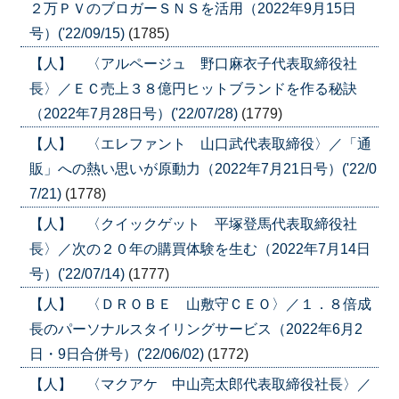
２万ＰＶのブロガーＳＮＳを活用（2022年9月15日
号）('22/09/15)
(1785)
【人】 〈アルページュ 野口麻衣子代表取締役社
長〉／ＥＣ売上３８億円ヒットブランドを作る秘訣
（2022年7月28日号）('22/07/28)
(1779)
【人】 〈エレファント 山口武代表取締役〉／「通
販」への熱い思いが原動力（2022年7月21日号）('22/0
7/21)
(1778)
【人】 〈クイックゲット 平塚登馬代表取締役社
長〉／次の２０年の購買体験を生む（2022年7月14日
号）('22/07/14)
(1777)
【人】 〈ＤＲＯＢＥ 山敷守ＣＥＯ〉／１．８倍成
長のパーソナルスタイリングサービス（2022年6月2
日・9日合併号）('22/06/02)
(1772)
【人】 〈マクアケ 中山亮太郎代表取締役社長〉／