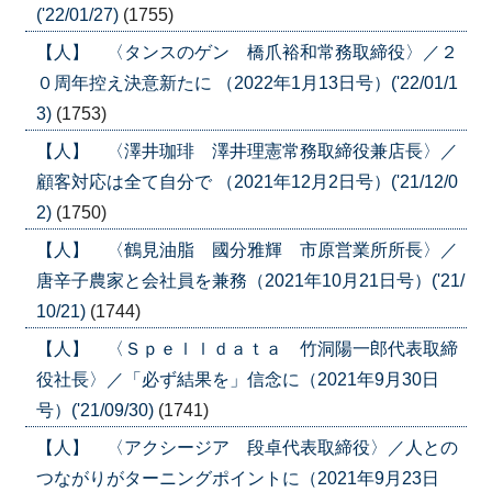
('22/01/27)
(1755)
【人】 〈タンスのゲン 橋爪裕和常務取締役〉／２
０周年控え決意新たに （2022年1月13日号）('22/01/1
3)
(1753)
【人】 〈澤井珈琲 澤井理憲常務取締役兼店長〉／
顧客対応は全て自分で （2021年12月2日号）('21/12/0
2)
(1750)
【人】 〈鶴見油脂 國分雅輝 市原営業所所長〉／
唐辛子農家と会社員を兼務（2021年10月21日号）('21/
10/21)
(1744)
【人】 〈Ｓｐｅｌｌｄａｔａ 竹洞陽一郎代表取締
役社長〉／「必ず結果を」信念に（2021年9月30日
号）('21/09/30)
(1741)
【人】 〈アクシージア 段卓代表取締役〉／人との
つながりがターニングポイントに（2021年9月23日