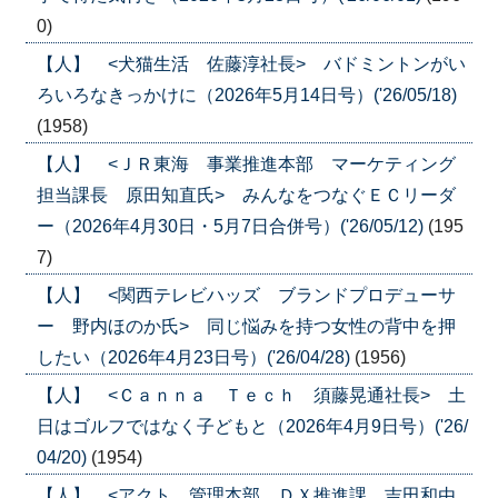
0)
【人】 <犬猫生活 佐藤淳社長> バドミントンがい
ろいろなきっかけに（2026年5月14日号）('26/05/18)
(1958)
【人】 <ＪＲ東海 事業推進本部 マーケティング
担当課長 原田知直氏> みんなをつなぐＥＣリーダ
ー（2026年4月30日・5月7日合併号）('26/05/12)
(195
7)
【人】 <関西テレビハッズ ブランドプロデューサ
ー 野内ほのか氏> 同じ悩みを持つ女性の背中を押
したい（2026年4月23日号）('26/04/28)
(1956)
【人】 <Ｃａｎｎａ Ｔｅｃｈ 須藤晃通社長> 土
日はゴルフではなく子どもと（2026年4月9日号）('26/
04/20)
(1954)
【人】 <アクト 管理本部 ＤＸ推進課 吉田和由