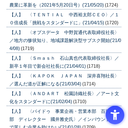
農業に革新を（2021年5月20日号）('21/05/20)
(1724)
【人】 〈ＴＥＮＴＩＡＬ 中西裕太郎ＣＥＯ〉／１
０倍成長「挑戦をスタンダードに」('21/04/15)
(1720)
【人】 〈オプスデータ 中野賀通代表取締役社長〉
／地方の惨状知り、地域課題解決型サブスク開始('21/0
4/08)
(1719)
【人】 〈Ｓｍａｓｈ 石山真也代表取締役社長〉／
新卒１年目で新会社社長に('21/04/01)
(1718)
【人】 〈ＫＡＰＯＫ ＪＡＰＡＮ 深井喜翔社長〉
／選んだ道が正解になる('21/03/04)
(1714)
【人】 〈ＡＮＤＡＲＴ 松園詩織社長〉／アート文
化をスタンダードに('21/02/04)
(1710)
【人】 〈バイドゥ 事業企画・営業本部 百度事業
部 ディレクター 國井雅史氏〉／インバウンド消滅
で苦しむ企業を助けたい('21/01/28)
(1709)