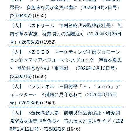
課長> 多趣味な男が金魚の虜に（2026年4月2日号）
('26/04/07)
(1953)
【人】 <ストリーム 市村智樹代表取締役社長> 社
内改革を実施、従業員との距離近く（2026年3月26日
号）('26/03/31)
(1952)
【人】 <ＺＯＺＯ マーケティング本部プロモーシ
ョン部メディアパフォーマンスブロック 伊藤夕夏氏
> 最近好きなのは「東風戦」（2026年3月12日号）
('26/03/16)
(1950)
【人】 <フランネル 三田将平「Ｆ．ｒｏｏｍ」デ
ィレクター> ３姉妹に見守られて（2026年3月5日
号）('26/03/09)
(1949)
【人】 <金氏高麗人参 前畑良行品質保証・研究開
発室素材販売担当係長> 昔の友人と復活ライブ（202
6年2月12日号）('26/02/16)
(1946)