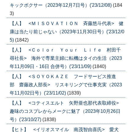
キックボクサー（2023年12月7日号）('23/12/08)
(184
3)
【人】 <ＭＩＳＯＶＡＴＩＯＮ 斉藤悠斗代表> 健
康は当たり前じゃない（2023年11月30日号）('23/12/0
5)
(1842)
【人】 <Ｃｏｌｏｒ Ｙｏｕｒ Ｌｉｆｅ 村田千
尋社長> 海外で専業主婦に転機はタイの生活（2023
年11月09日・16日 合併号）('23/11/09)
(1840)
【人】 <ＳＯＹＯＫＡＺＥ フードサービス推進
部 齋藤政人部長> リスキリングで仕事充実（2023
年11月02日号）('23/11/02)
(1839)
【人】 <コティスエルト 矢野亜也那代表取締役>
趣味のコスプレからメークに魅了（2023年10月26日
号）('23/10/27)
(1838)
【ヒト】 <イリオスマイル 南茂智由喜氏> 愛犬