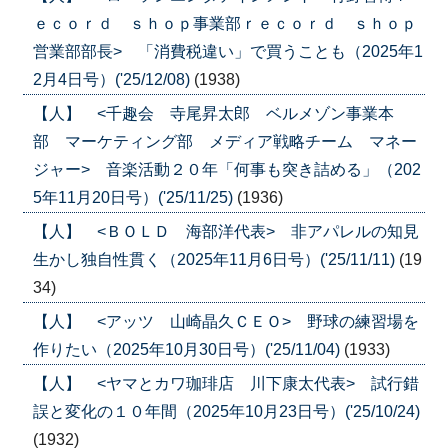
ｅｃｏｒｄ ｓｈｏｐ事業部ｒｅｃｏｒｄ ｓｈｏｐ
営業部部長> 「消費税違い」で買うことも（2025年1
2月4日号）('25/12/08)
(1938)
【人】 <千趣会 寺尾昇太郎 ベルメゾン事業本
部 マーケティング部 メディア戦略チーム マネー
ジャー> 音楽活動２０年「何事も突き詰める」（202
5年11月20日号）('25/11/25)
(1936)
【人】 <ＢＯＬＤ 海部洋代表> 非アパレルの知見
生かし独自性貫く（2025年11月6日号）('25/11/11)
(19
34)
【人】 <アッツ 山崎晶久ＣＥＯ> 野球の練習場を
作りたい（2025年10月30日号）('25/11/04)
(1933)
【人】 <ヤマとカワ珈琲店 川下康太代表> 試行錯
誤と変化の１０年間（2025年10月23日号）('25/10/24)
(1932)