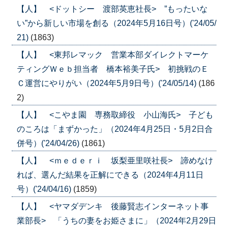
【人】 <ドットシー 渡部英恵社長> ”もったいな
い”から新しい市場を創る（2024年5月16日号）('24/05/
21)
(1863)
【人】 <東邦レマック 営業本部ダイレクトマーケ
ティングＷｅｂ担当者 橋本裕美子氏> 初挑戦のＥ
Ｃ運営にやりがい（2024年5月9日号）('24/05/14)
(186
2)
【人】 <こやま園 専務取締役 小山海氏> 子ども
のころは「まずかった」（2024年4月25日・5月2日合
併号）('24/04/26)
(1861)
【人】 <ｍｅｄｅｒｉ 坂梨亜里咲社長> 諦めなけ
れば、選んだ結果を正解にできる（2024年4月11日
号）('24/04/16)
(1859)
【人】 <ヤマダデンキ 後藤賢志インターネット事
業部長> 「うちの妻をお姫さまに」（2024年2月29日