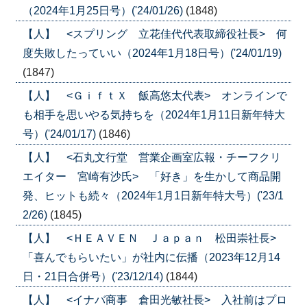
（2024年1月25日号）('24/01/26)
(1848)
【人】 <スプリング 立花佳代代表取締役社長> 何
度失敗したっていい（2024年1月18日号）('24/01/19)
(1847)
【人】 <ＧｉｆｔＸ 飯高悠太代表> オンラインで
も相手を思いやる気持ちを（2024年1月11日新年特大
号）('24/01/17)
(1846)
【人】 <石丸文行堂 営業企画室広報・チーフクリ
エイター 宮崎有沙氏> 「好き」を生かして商品開
発、ヒットも続々（2024年1月1日新年特大号）('23/1
2/26)
(1845)
【人】 <ＨＥＡＶＥＮ Ｊａｐａｎ 松田崇社長>
「喜んでもらいたい」が社内に伝播（2023年12月14
日・21日合併号）('23/12/14)
(1844)
【人】 <イナバ商事 倉田光敏社長> 入社前はプロ