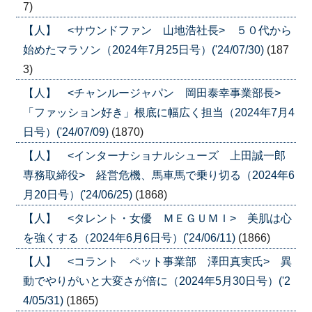
7)
【人】 <サウンドファン 山地浩社長> ５０代から
始めたマラソン（2024年7月25日号）('24/07/30)
(187
3)
【人】 <チャンルージャパン 岡田泰幸事業部長>
「ファッション好き」根底に幅広く担当（2024年7月4
日号）('24/07/09)
(1870)
【人】 <インターナショナルシューズ 上田誠一郎
専務取締役> 経営危機、馬車馬で乗り切る（2024年6
月20日号）('24/06/25)
(1868)
【人】 <タレント・女優 ＭＥＧＵＭＩ> 美肌は心
を強くする（2024年6月6日号）('24/06/11)
(1866)
【人】 <コラント ペット事業部 澤田真実氏> 異
動でやりがいと大変さが倍に（2024年5月30日号）('2
4/05/31)
(1865)