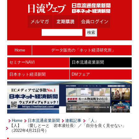
Home
データ販売の「ネット経済研究所」
セミナーNAVI
日本流通産業新聞
日本ネット経済新聞
DMフェア
Home
日本流通産業新聞
連載記事
「人」
【人】 〈愛しとーと 岩本凌社長〉／「自分を良く見せない」
（2022年4月21日号）