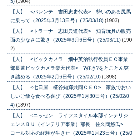
5)
(1904)
【人】 <パレンテ 吉田忠史代表> 勢いのある尻馬
に乗って（2025年3月13日号）('25/03/18)
(1903)
【人】 <トラーナ 志田典道代表> 知育玩具の販売
面の少なさに驚き（2025年3月6日号）('25/03/11)
(190
2)
【人】 <ビックカメラ 畑中英治執行役員ＥＣ事業
部長兼ビックカメラ楽天代表> ?好き?をとことん突
き詰める（2025年2月6日号）('25/02/10)
(1898)
【人】 <七日屋 柾谷知輝共同ＣＥＯ> 家族でおい
しいご飯を食べる喜び（2025年1月30日号）('25/02/0
4)
(1897)
【人】 <ニッセン ライフスタイル本部インテリジ
ェンスＢＵ（インテリア事業）部長 佐久間悠氏>
コール対応の経験が生きた（2025年1月23日号）('25/0