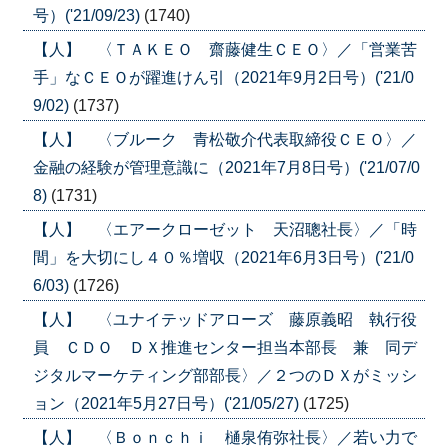
号）('21/09/23)
(1740)
【人】 〈ＴＡＫＥＯ 齋藤健生ＣＥＯ〉／「営業苦
手」なＣＥＯが躍進けん引（2021年9月2日号）('21/0
9/02)
(1737)
【人】 〈ブルーク 青松敬介代表取締役ＣＥＯ〉／
金融の経験が管理意識に（2021年7月8日号）('21/07/0
8)
(1731)
【人】 〈エアークローゼット 天沼聰社長〉／「時
間」を大切にし４０％増収（2021年6月3日号）('21/0
6/03)
(1726)
【人】 〈ユナイテッドアローズ 藤原義昭 執行役
員 ＣＤＯ ＤＸ推進センター担当本部長 兼 同デ
ジタルマーケティング部部長〉／２つのＤＸがミッシ
ョン（2021年5月27日号）('21/05/27)
(1725)
【人】 〈Ｂｏｎｃｈｉ 樋泉侑弥社長〉／若い力で