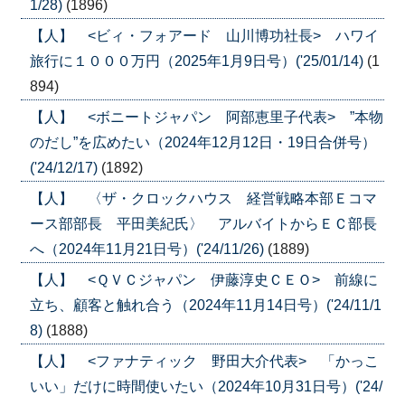
1/28)
(1896)
【人】 <ビィ・フォアード 山川博功社長> ハワイ
旅行に１０００万円（2025年1月9日号）('25/01/14)
(1
894)
【人】 <ボニートジャパン 阿部恵里子代表> ”本物
のだし”を広めたい（2024年12月12日・19日合併号）
('24/12/17)
(1892)
【人】 〈ザ・クロックハウス 経営戦略本部Ｅコマ
ース部部長 平田美紀氏〉 アルバイトからＥＣ部長
へ（2024年11月21日号）('24/11/26)
(1889)
【人】 <ＱＶＣジャパン 伊藤淳史ＣＥＯ> 前線に
立ち、顧客と触れ合う（2024年11月14日号）('24/11/1
8)
(1888)
【人】 <ファナティック 野田大介代表> 「かっこ
いい」だけに時間使いたい（2024年10月31日号）('24/