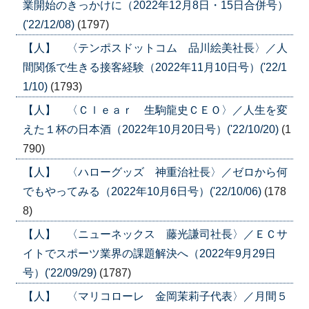
業開始のきっかけに（2022年12月8日・15日合併号）
('22/12/08)
(1797)
【人】 〈テンポスドットコム 品川絵美社長〉／人
間関係で生きる接客経験（2022年11月10日号）('22/1
1/10)
(1793)
【人】 〈Ｃｌｅａｒ 生駒龍史ＣＥＯ〉／人生を変
えた１杯の日本酒（2022年10月20日号）('22/10/20)
(1
790)
【人】 〈ハローグッズ 神重治社長〉／ゼロから何
でもやってみる（2022年10月6日号）('22/10/06)
(178
8)
【人】 〈ニューネックス 藤光謙司社長〉／ＥＣサ
イトでスポーツ業界の課題解決へ（2022年9月29日
号）('22/09/29)
(1787)
【人】 〈マリコローレ 金岡茉莉子代表〉／月間５