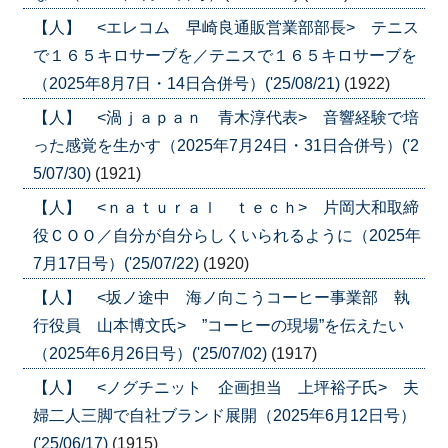
【人】 <エレコム 早崎良通販営業部部長> テニス
で１６５キロサーブを／テニスで１６５キロサーブを
（2025年8月7日・14日合併号）('25/08/21)
(1922)
【人】 <渦ｊａｐａｎ 青木淳代表> 音響経験で培
った感覚を生かす（2025年7月24日・31日合併号）('2
5/07/30)
(1921)
【人】 <ｎａｔｕｒａｌ ｔｅｃｈ> 片岡大和取締
役ＣＯＯ／自分が自分らしくいられるように（2025年
7月17日号）('25/07/22)
(1920)
【人】 <坂ノ途中 海ノ向こうコーヒー事業部 執
行役員 山本博文氏> ”コーヒーの現場”を伝えたい
（2025年6月26日号）('25/07/02)
(1917)
【人】 <ノグチニット 企画担当 上坪裕子氏> 夫
婦二人三脚で自社ブランド展開（2025年6月12日号）
('25/06/17)
(1915)