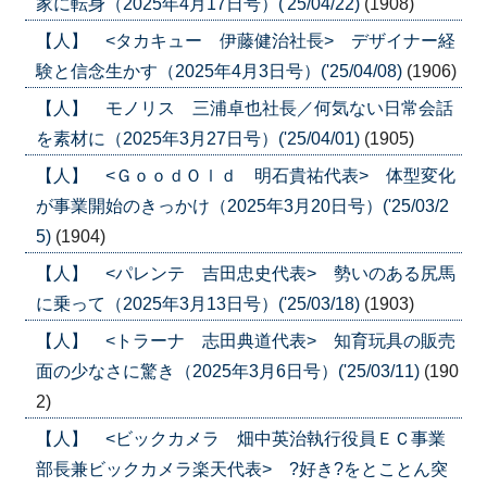
家に転身（2025年4月17日号）('25/04/22)
(1908)
【人】 <タカキュー 伊藤健治社長> デザイナー経
験と信念生かす（2025年4月3日号）('25/04/08)
(1906)
【人】 モノリス 三浦卓也社長／何気ない日常会話
を素材に（2025年3月27日号）('25/04/01)
(1905)
【人】 <ＧｏｏｄＯｌｄ 明石貴祐代表> 体型変化
が事業開始のきっかけ（2025年3月20日号）('25/03/2
5)
(1904)
【人】 <パレンテ 吉田忠史代表> 勢いのある尻馬
に乗って（2025年3月13日号）('25/03/18)
(1903)
【人】 <トラーナ 志田典道代表> 知育玩具の販売
面の少なさに驚き（2025年3月6日号）('25/03/11)
(190
2)
【人】 <ビックカメラ 畑中英治執行役員ＥＣ事業
部長兼ビックカメラ楽天代表> ?好き?をとことん突