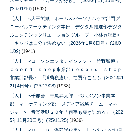
ネージャー> 「カープが好き」（2026年1月15日号）
('26/01/16)
(1942)
【人】 <大王製紙 ホーム＆パーソナルケア部門グ
ローバルマーケティング本部 デジタル推進部デジタ
ルコンテンツクリエーショングループ 小林豊課長>
キャパは自分で決めない（2026年1月8日号）('26/0
1/09)
(1941)
【人】 <ローソンエンタテインメント 竹野智博ｒ
ｅｃｏｒｄ ｓｈｏｐ事業部ｒｅｃｏｒｄ ｓｈｏｐ
営業部部長> 「消費税違い」で買うことも（2025年1
2月4日号）('25/12/08)
(1938)
【人】 <千趣会 寺尾昇太郎 ベルメゾン事業本
部 マーケティング部 メディア戦略チーム マネー
ジャー> 音楽活動２０年「何事も突き詰める」（202
5年11月20日号）('25/11/25)
(1936)
【人】 <ＢＯＬＤ 海部洋代表> 非アパレルの知見