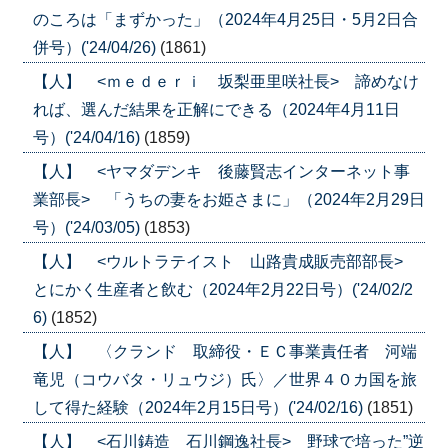
のころは「まずかった」（2024年4月25日・5月2日合
併号）('24/04/26)
(1861)
【人】 <ｍｅｄｅｒｉ 坂梨亜里咲社長> 諦めなけ
れば、選んだ結果を正解にできる（2024年4月11日
号）('24/04/16)
(1859)
【人】 <ヤマダデンキ 後藤賢志インターネット事
業部長> 「うちの妻をお姫さまに」（2024年2月29日
号）('24/03/05)
(1853)
【人】 <ウルトラテイスト 山路貴成販売部部長>
とにかく生産者と飲む（2024年2月22日号）('24/02/2
6)
(1852)
【人】 〈クランド 取締役・ＥＣ事業責任者 河端
竜児（コウバタ・リュウジ）氏〉／世界４０カ国を旅
して得た経験（2024年2月15日号）('24/02/16)
(1851)
【人】 <石川鋳造 石川鋼逸社長> 野球で培った”逆