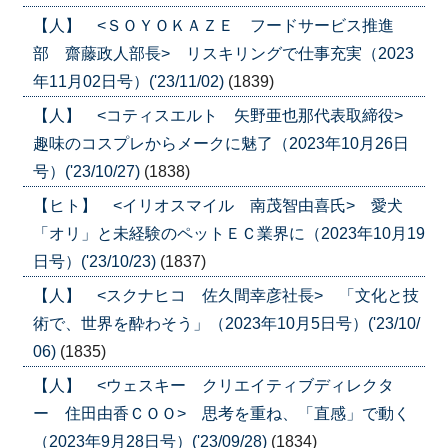
【人】 <ＳＯＹＯＫＡＺＥ フードサービス推進
部 齋藤政人部長> リスキリングで仕事充実（2023
年11月02日号）('23/11/02)
(1839)
【人】 <コティスエルト 矢野亜也那代表取締役>
趣味のコスプレからメークに魅了（2023年10月26日
号）('23/10/27)
(1838)
【ヒト】 <イリオスマイル 南茂智由喜氏> 愛犬
「オリ」と未経験のペットＥＣ業界に（2023年10月19
日号）('23/10/23)
(1837)
【人】 <スクナヒコ 佐久間幸彦社長> 「文化と技
術で、世界を酔わそう」（2023年10月5日号）('23/10/
06)
(1835)
【人】 <ウェスキー クリエイティブディレクタ
ー 住田由香ＣＯＯ> 思考を重ね、「直感」で動く
（2023年9月28日号）('23/09/28)
(1834)