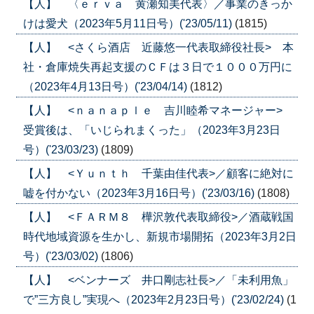
【人】 〈ｅｒｖａ 黄瀬知美代表〉／事業のきっか
けは愛犬（2023年5月11日号）('23/05/11)
(1815)
【人】 <さくら酒店 近藤悠一代表取締役社長> 本
社・倉庫焼失再起支援のＣＦは３日で１０００万円に
（2023年4月13日号）('23/04/14)
(1812)
【人】 <ｎａｎａｐｌｅ 吉川睦希マネージャー>
受賞後は、「いじられまくった」（2023年3月23日
号）('23/03/23)
(1809)
【人】 <Ｙｕｎｔｈ 千葉由佳代表>／顧客に絶対に
嘘を付かない（2023年3月16日号）('23/03/16)
(1808)
【人】 <ＦＡＲＭ８ 樺沢敦代表取締役>／酒蔵戦国
時代地域資源を生かし、新規市場開拓（2023年3月2日
号）('23/03/02)
(1806)
【人】 <ベンナーズ 井口剛志社長>／「未利用魚」
で”三方良し”実現へ（2023年2月23日号）('23/02/24)
(1