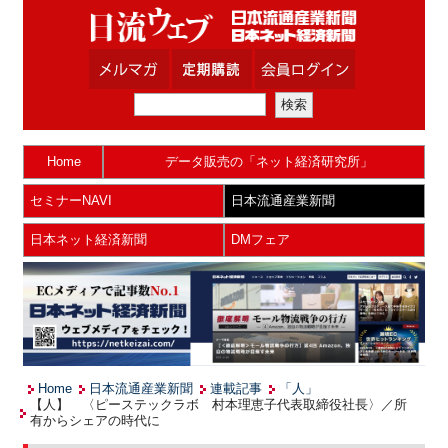
Home
データ販売の「ネット経済研究所」
セミナーNAVI
日本流通産業新聞
日本ネット経済新聞
DMフェア
Home
日本流通産業新聞
連載記事
「人」
【人】 〈ピーステックラボ 村本理恵子代表取締役社長〉／所
有からシェアの時代に