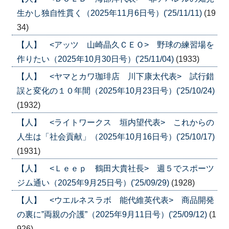
生かし独自性貫く（2025年11月6日号）('25/11/11)
(19
34)
【人】 <アッツ 山崎晶久ＣＥＯ> 野球の練習場を
作りたい（2025年10月30日号）('25/11/04)
(1933)
【人】 <ヤマとカワ珈琲店 川下康太代表> 試行錯
誤と変化の１０年間（2025年10月23日号）('25/10/24)
(1932)
【人】 <ライトワークス 垣内望代表> これからの
人生は「社会貢献」（2025年10月16日号）('25/10/17)
(1931)
【人】 <Ｌｅｅｐ 鶴田大貴社長> 週５でスポーツ
ジム通い（2025年9月25日号）('25/09/29)
(1928)
【人】 <ウエルネスラボ 能代維英代表> 商品開発
の裏に”両親の介護”（2025年9月11日号）('25/09/12)
(1
926)