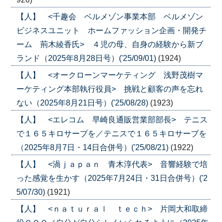
【人】 <千趣会 ベルメゾン事業本部 ベルメゾン
ビジネスユニット ホームファッション企画・開発チ
ーム 荊木綾香氏> ４児の母、自身の経験から新ブ
ランド（2025年8月28日号）('25/09/01)
(1924)
【人】 <オークローンマーケティング 浅野茂樹マ
ーケティング本部執行役員> 挑戦と顧客の声を忘れ
ない（2025年8月21日号）('25/08/28)
(1923)
【人】 <エレコム 早崎良通販営業部部長> テニス
で１６５キロサーブを／テニスで１６５キロサーブを
（2025年8月7日・14日合併号）('25/08/21)
(1922)
【人】 <渦ｊａｐａｎ 青木淳代表> 音響経験で培
った感覚を生かす（2025年7月24日・31日合併号）('2
5/07/30)
(1921)
【人】 <ｎａｔｕｒａｌ ｔｅｃｈ> 片岡大和取締