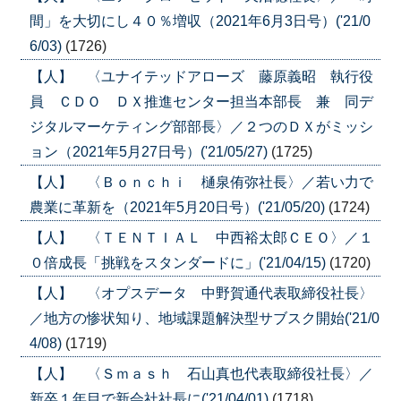
間」を大切にし４０％増収（2021年6月3日号）('21/0
6/03)
(1726)
【人】 〈ユナイテッドアローズ 藤原義昭 執行役
員 ＣＤＯ ＤＸ推進センター担当本部長 兼 同デ
ジタルマーケティング部部長〉／２つのＤＸがミッシ
ョン（2021年5月27日号）('21/05/27)
(1725)
【人】 〈Ｂｏｎｃｈｉ 樋泉侑弥社長〉／若い力で
農業に革新を（2021年5月20日号）('21/05/20)
(1724)
【人】 〈ＴＥＮＴＩＡＬ 中西裕太郎ＣＥＯ〉／１
０倍成長「挑戦をスタンダードに」('21/04/15)
(1720)
【人】 〈オプスデータ 中野賀通代表取締役社長〉
／地方の惨状知り、地域課題解決型サブスク開始('21/0
4/08)
(1719)
【人】 〈Ｓｍａｓｈ 石山真也代表取締役社長〉／
新卒１年目で新会社社長に('21/04/01)
(1718)