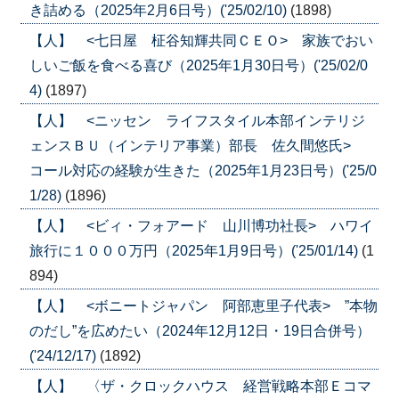
き詰める（2025年2月6日号）('25/02/10)
(1898)
【人】 <七日屋 柾谷知輝共同ＣＥＯ> 家族でおい
しいご飯を食べる喜び（2025年1月30日号）('25/02/0
4)
(1897)
【人】 <ニッセン ライフスタイル本部インテリジ
ェンスＢＵ（インテリア事業）部長 佐久間悠氏>
コール対応の経験が生きた（2025年1月23日号）('25/0
1/28)
(1896)
【人】 <ビィ・フォアード 山川博功社長> ハワイ
旅行に１０００万円（2025年1月9日号）('25/01/14)
(1
894)
【人】 <ボニートジャパン 阿部恵里子代表> ”本物
のだし”を広めたい（2024年12月12日・19日合併号）
('24/12/17)
(1892)
【人】 〈ザ・クロックハウス 経営戦略本部Ｅコマ