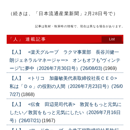
（続きは、「日本流通産業新聞」2月28日号で）
記事は取材・執筆時の情報で、現在は異なる場合があります。
「人」 連載記事
List
【人】 <楽天グループ ラクマ事業部 長谷川健一
朗ジェネラルマネージャー> オンもオフも”ヴィンテ
ージ”に夢中（2026年7月30日号）('26/08/03)
(1969)
【人】 <トリコ 加藤敏美代表取締役社長ＣＥＯ>
私は「Ｄｏ」の役割の人間（2026年7月23日号）('26/0
7/27)
(1868)
【人】 <伝食 田辺晃司代表> 敦賀をもっと元気に
したい／敦賀をもっと元気にしたい（2026年7月16日
号）('26/07/21)
(1967)