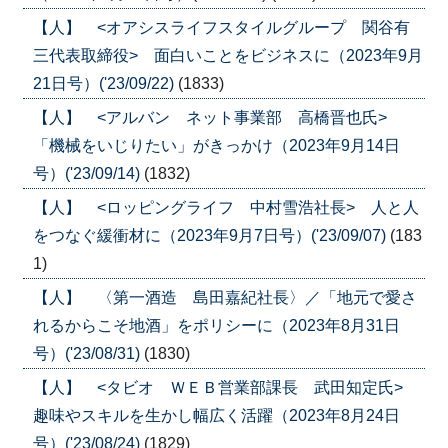
【人】 <オアシスライフスタイルグループ 関谷有
三代表取締役> 面白いことをビジネスに（2023年9月
21日号）('23/09/22)
(1833)
【人】 <アルバン ネット事業部 高橋晋也氏>
「機械をいじりたい」がきっかけ（2023年9月14日
号）('23/09/14)
(1832)
【人】 <ロッピングライフ 中村雪浩社長> 人と人
をつなぐ緩衝材に（2023年9月7日号）('23/09/07)
(183
1)
【人】 〈第一酒造 島田嘉紀社長〉／「地元で愛さ
れるからこそ地酒」をポリシーに（2023年8月31日
号）('23/08/31)
(1830)
【人】 <タビオ ＷＥＢ営業部課長 武田知定氏>
趣味やスキルを生かし幅広く活躍（2023年8月24日
号）('23/08/24)
(1829)