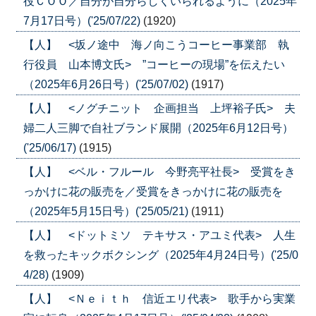
役ＣＯＯ／自分が自分らしくいられるように（2025年
7月17日号）('25/07/22)
(1920)
【人】 <坂ノ途中 海ノ向こうコーヒー事業部 執
行役員 山本博文氏> ”コーヒーの現場”を伝えたい
（2025年6月26日号）('25/07/02)
(1917)
【人】 <ノグチニット 企画担当 上坪裕子氏> 夫
婦二人三脚で自社ブランド展開（2025年6月12日号）
('25/06/17)
(1915)
【人】 <ベル・フルール 今野亮平社長> 受賞をき
っかけに花の販売を／受賞をきっかけに花の販売を
（2025年5月15日号）('25/05/21)
(1911)
【人】 <ドットミソ テキサス・アユミ代表> 人生
を救ったキックボクシング（2025年4月24日号）('25/0
4/28)
(1909)
【人】 <Ｎｅｉｔｈ 信近エリ代表> 歌手から実業