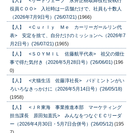
【人】 <サードウェーブ 永井正樹取締役社長執行
役員ＣＯＯ> 入社時は一店舗だけで、社員も十数人
（2026年7月9日号）('26/07/21)
(1966)
【人】 <Ｃｕｒｌｙ Ｍｅ カーリーガールリン代
表> 安定を捨て、自分だけのミッションへ（2026年7
月2日号）('26/07/21)
(1965)
【人】 <ＳＯＹＭＩＬ 佐藤航平代表> 祖父の畑仕
事で得た気付き（2026年5月28日号）('26/06/01)
(196
0)
【人】 <犬猫生活 佐藤淳社長> バドミントンがい
ろいろなきっかけに（2026年5月14日号）('26/05/18)
(1958)
【人】 <ＪＲ東海 事業推進本部 マーケティング
担当課長 原田知直氏> みんなをつなぐＥＣリーダ
ー（2026年4月30日・5月7日合併号）('26/05/12)
(195
7)