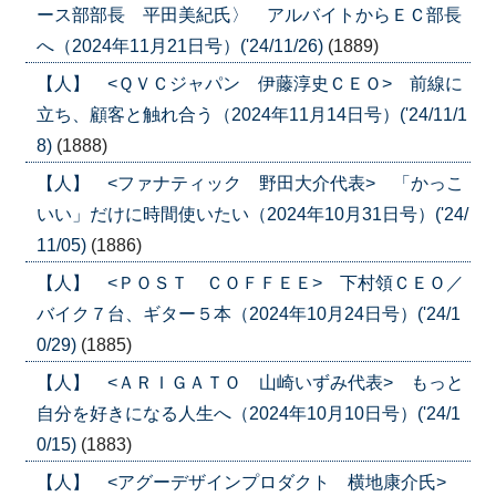
ース部部長 平田美紀氏〉 アルバイトからＥＣ部長
へ（2024年11月21日号）('24/11/26)
(1889)
【人】 <ＱＶＣジャパン 伊藤淳史ＣＥＯ> 前線に
立ち、顧客と触れ合う（2024年11月14日号）('24/11/1
8)
(1888)
【人】 <ファナティック 野田大介代表> 「かっこ
いい」だけに時間使いたい（2024年10月31日号）('24/
11/05)
(1886)
【人】 <ＰＯＳＴ ＣＯＦＦＥＥ> 下村領ＣＥＯ／
バイク７台、ギター５本（2024年10月24日号）('24/1
0/29)
(1885)
【人】 <ＡＲＩＧＡＴＯ 山崎いずみ代表> もっと
自分を好きになる人生へ（2024年10月10日号）('24/1
0/15)
(1883)
【人】 <アグーデザインプロダクト 横地康介氏>