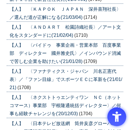
【人】 〈ＫＡＰＯＫ ＪＡＰＡＮ 深井喜翔社長〉
／選んだ道が正解になる('21/03/04)
(1714)
【人】 〈ＡＮＤＡＲＴ 松園詩織社長〉／アート文
化をスタンダードに('21/02/04)
(1710)
【人】 〈バイドゥ 事業企画・営業本部 百度事業
部 ディレクター 國井雅史氏〉／インバウンド消滅
で苦しむ企業を助けたい('21/01/28)
(1709)
【人】 〈ファナティクス・ジャパン 川名正憲代
表〉／「ファン目線」でスポーツＥＣに革新を('21/01/
21)
(1708)
【人】 〈ネクストトゥエンティワン ＮＣ（ネット
コマース）事業部 宇根隆通統括ディレクター〉／何
事も経験チャレンジを('20/12/03)
(1704)
【人】 〈日本テレビ放送網 筒井亥彦グローバルビ