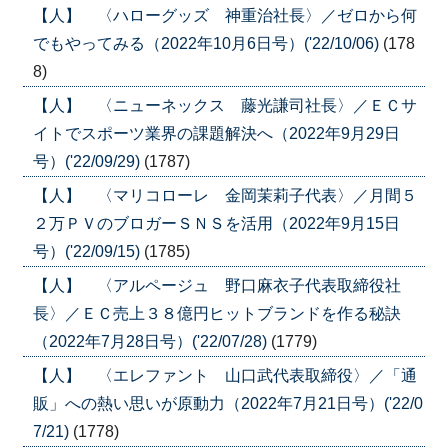
【人】 〈ハローグッズ 神重治社長〉／ゼロから何
でもやってみる（2022年10月6日号）('22/10/06)
(178
8)
【人】 〈ニューネックス 藤光謙司社長〉／ＥＣサ
イトでスポーツ業界の課題解決へ（2022年9月29日
号）('22/09/29)
(1787)
【人】 〈マリコローレ 金岡茉莉子代表〉／月間５
２万ＰＶのブロガーＳＮＳを活用（2022年9月15日
号）('22/09/15)
(1785)
【人】 〈アルページュ 野口麻衣子代表取締役社
長〉／ＥＣ売上３８億円ヒットブランドを作る秘訣
（2022年7月28日号）('22/07/28)
(1779)
【人】 〈エレファント 山口武代表取締役〉／「通
販」への熱い思いが原動力（2022年7月21日号）('22/0
7/21)
(1778)