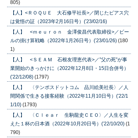
805)
【人】<ＲＯＱＵＥ 大石修平社長>／閉じたピアス穴
は覚悟の証（2023年2月16日号）('23/02/16)
【人】 <ｍｅｕｒｏｎ 金澤俊昌代表取締役>／ビー
ルの掛け算戦略（2022年1月26日号）('23/01/26)
(180
1)
【人】 <ＳＥＡＭ 石根友理恵代表>／”父の死”が事
業開始のきっかけに（2022年12月8日・15日合併号）
('22/12/08)
(1797)
【人】 〈テンポスドットコム 品川絵美社長〉／人
間関係で生きる接客経験（2022年11月10日号）('22/1
1/10)
(1793)
【人】 〈Ｃｌｅａｒ 生駒龍史ＣＥＯ〉／人生を変
えた１杯の日本酒（2022年10月20日号）('22/10/20)
(1
790)