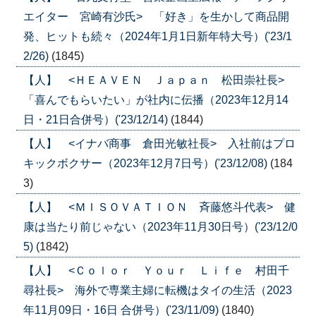
エイター 宮崎有沙氏> 「好き」を生かして商品開
発、ヒットも続々（2024年1月1日新年特大号）('23/1
2/26)
(1845)
【人】 <ＨＥＡＶＥＮ Ｊａｐａｎ 松田崇社長>
「喜んでもらいたい」が社内に伝播（2023年12月14
日・21日合併号）('23/12/14)
(1844)
【人】 <イナバ商事 倉田光敏社長> 入社前はプロ
キックボクサー（2023年12月7日号）('23/12/08)
(184
3)
【人】 <ＭＩＳＯＶＡＴＩＯＮ 斉藤悠斗代表> 健
康は当たり前じゃない（2023年11月30日号）('23/12/0
5)
(1842)
【人】 <Ｃｏｌｏｒ Ｙｏｕｒ Ｌｉｆｅ 村田千
尋社長> 海外で専業主婦に転機はタイの生活（2023
年11月09日・16日 合併号）('23/11/09)
(1840)