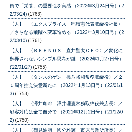
街で「栄養」の重要性を実感 （2022年3月24日号）('2
2/03/24)
(1763)
【人】 〈エクスプライス 稲積憲代表取締役社長〉
／さらなる飛躍へ変革進める （2022年3月10日号）('2
2/03/10)
(1761)
【人】 〈ＢＥＥＮＯＳ 直井聖太ＣＥＯ〉／変化に
翻弄されないシンプル思考が鍵 （2022年1月27日号）
('22/01/27)
(1755)
【人】 〈タンスのゲン 橋爪裕和常務取締役〉／２
０周年控え決意新たに （2022年1月13日号）('22/01/1
3)
(1753)
【人】 〈澤井珈琲 澤井理憲常務取締役兼店長〉／
顧客対応は全て自分で （2021年12月2日号）('21/12/0
2)
(1750)
【人】 〈鶴見油脂 國分雅輝 市原営業所所長〉／