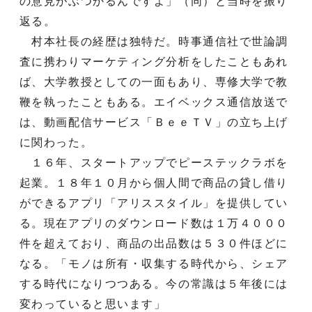
の意見がぶつかるんですよ」（同）と当時を振り
返る。
村本社長の経歴は独特だ。時事通信社で世論調
査に携わりマーケティング分析をしたこともあれ
ば、大学教授としての一面もあり、専修大学で教
鞭を執ったこともある。エイベックス通信放送で
は、動画配信サービス「ＢｅｅＴＶ」の立ち上げ
に関わった。
１６年、スタートアップでピーステックラボを
起業。１８年１０月から個人間で商品の貸し借り
ができるアプリ「アリススタイル」を提供してい
る。現在アプリのダウンロード数は１万４０００
件を超えており、商品の出品数は５３０件ほどに
なる。「モノは所有・収集する時代から、シェア
する時代になりつつある。今の常識は５年後には
変わっていると思います」