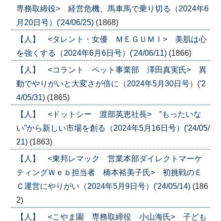
専務取締役> 経営危機、馬車馬で乗り切る（2024年6
月20日号）('24/06/25)
(1868)
【人】 <タレント・女優 ＭＥＧＵＭＩ> 美肌は心
を強くする（2024年6月6日号）('24/06/11)
(1866)
【人】 <コラント ペット事業部 澤田真実氏> 異
動でやりがいと大変さが倍に（2024年5月30日号）('2
4/05/31)
(1865)
【人】 <ドットシー 渡部英恵社長> ”もったいな
い”から新しい市場を創る（2024年5月16日号）('24/05/
21)
(1863)
【人】 <東邦レマック 営業本部ダイレクトマーケ
ティングＷｅｂ担当者 橋本裕美子氏> 初挑戦のＥ
Ｃ運営にやりがい（2024年5月9日号）('24/05/14)
(186
2)
【人】 <こやま園 専務取締役 小山海氏> 子ども