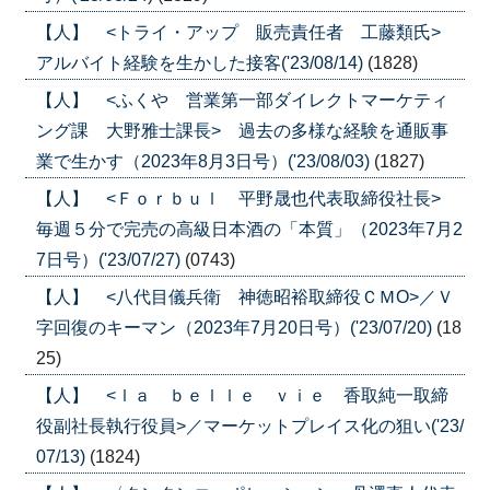
【人】 <トライ・アップ 販売責任者 工藤類氏>
アルバイト経験を生かした接客('23/08/14)
(1828)
【人】 <ふくや 営業第一部ダイレクトマーケティ
ング課 大野雅士課長> 過去の多様な経験を通販事
業で生かす（2023年8月3日号）('23/08/03)
(1827)
【人】 <Ｆｏｒｂｕｌ 平野晟也代表取締役社長>
毎週５分で完売の高級日本酒の「本質」（2023年7月2
7日号）('23/07/27)
(0743)
【人】 <八代目儀兵衛 神徳昭裕取締役ＣＭО>／Ｖ
字回復のキーマン（2023年7月20日号）('23/07/20)
(18
25)
【人】 <ｌａ ｂｅｌｌｅ ｖｉｅ 香取純一取締
役副社長執行役員>／マーケットプレイス化の狙い('23/
07/13)
(1824)