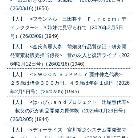
('26/03/16)
(1950)
【人】 <フランネル 三田将平「Ｆ．ｒｏｏｍ」デ
ィレクター> ３姉妹に見守られて（2026年3月5日
号）('26/03/09)
(1949)
【人】 <金氏高麗人参 前畑良行品質保証・研究開
発室素材販売担当係長> 昔の友人と復活ライブ（202
6年2月12日号）('26/02/16)
(1946)
【人】 <ＳＷＯＯＮ ＳＵＰＰＬＹ 藤井伸之代表>
２５歳は借金３００万円、４５歳は年商１億円（2026
年2月5日号）('26/02/05)
(1945)
【人】 <はっぴぃａｎｄプロジェクト 辻瑞惠代表>
叔父の死が商品開発の原体験（2026年1月29日号）
('26/02/05)
(1944)
【人】 <ディーライズ 宮川裕之システム開発部マ