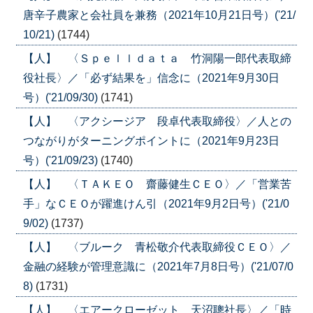
唐辛子農家と会社員を兼務（2021年10月21日号）('21/
10/21)
(1744)
【人】 〈Ｓｐｅｌｌｄａｔａ 竹洞陽一郎代表取締
役社長〉／「必ず結果を」信念に（2021年9月30日
号）('21/09/30)
(1741)
【人】 〈アクシージア 段卓代表取締役〉／人との
つながりがターニングポイントに（2021年9月23日
号）('21/09/23)
(1740)
【人】 〈ＴＡＫＥＯ 齋藤健生ＣＥＯ〉／「営業苦
手」なＣＥＯが躍進けん引（2021年9月2日号）('21/0
9/02)
(1737)
【人】 〈ブルーク 青松敬介代表取締役ＣＥＯ〉／
金融の経験が管理意識に（2021年7月8日号）('21/07/0
8)
(1731)
【人】 〈エアークローゼット 天沼聰社長〉／「時