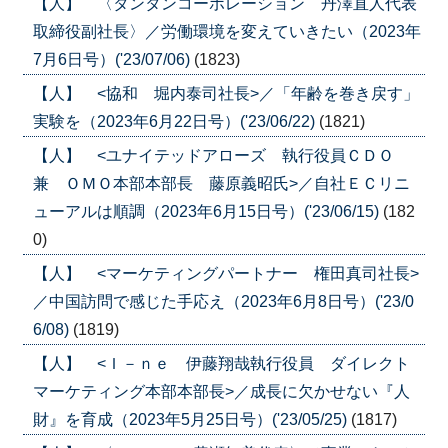
【人】 〈タンタンコーポレーション 丹澤直人代表
取締役副社長〉／労働環境を変えていきたい（2023年
7月6日号）('23/07/06)
(1823)
【人】 <協和 堀内泰司社長>／「年齢を巻き戻す」
実験を（2023年6月22日号）('23/06/22)
(1821)
【人】 <ユナイテッドアローズ 執行役員ＣＤＯ
兼 ＯＭＯ本部本部長 藤原義昭氏>／自社ＥＣリニ
ューアルは順調（2023年6月15日号）('23/06/15)
(182
0)
【人】 <マーケティングパートナー 権田真司社長>
／中国訪問で感じた手応え（2023年6月8日号）('23/0
6/08)
(1819)
【人】 <Ｉ－ｎｅ 伊藤翔哉執行役員 ダイレクト
マーケティング本部本部長>／成長に欠かせない『人
財』を育成（2023年5月25日号）('23/05/25)
(1817)