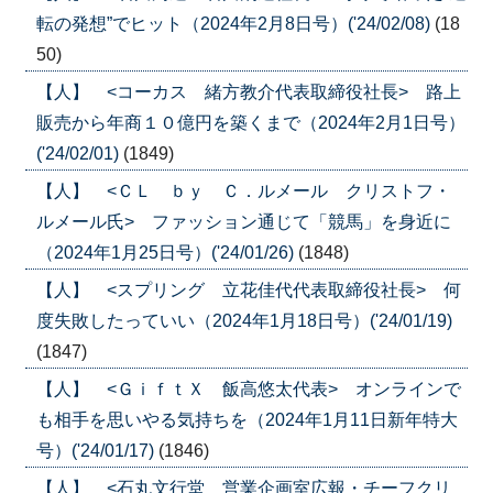
転の発想”でヒット（2024年2月8日号）('24/02/08)
(18
50)
【人】 <コーカス 緒方教介代表取締役社長> 路上
販売から年商１０億円を築くまで（2024年2月1日号）
('24/02/01)
(1849)
【人】 <ＣＬ ｂｙ Ｃ．ルメール クリストフ・
ルメール氏> ファッション通じて「競馬」を身近に
（2024年1月25日号）('24/01/26)
(1848)
【人】 <スプリング 立花佳代代表取締役社長> 何
度失敗したっていい（2024年1月18日号）('24/01/19)
(1847)
【人】 <ＧｉｆｔＸ 飯高悠太代表> オンラインで
も相手を思いやる気持ちを（2024年1月11日新年特大
号）('24/01/17)
(1846)
【人】 <石丸文行堂 営業企画室広報・チーフクリ