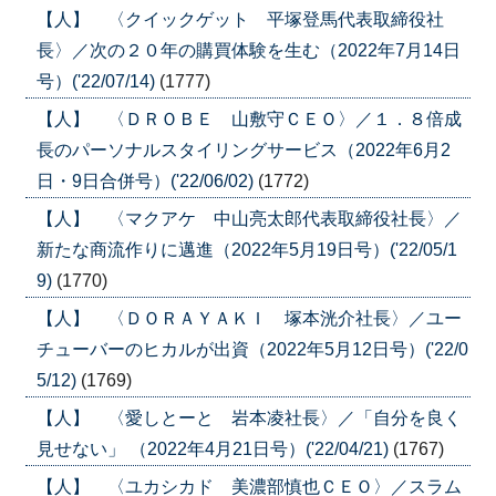
【人】 〈クイックゲット 平塚登馬代表取締役社
長〉／次の２０年の購買体験を生む（2022年7月14日
号）('22/07/14)
(1777)
【人】 〈ＤＲＯＢＥ 山敷守ＣＥＯ〉／１．８倍成
長のパーソナルスタイリングサービス（2022年6月2
日・9日合併号）('22/06/02)
(1772)
【人】 〈マクアケ 中山亮太郎代表取締役社長〉／
新たな商流作りに邁進（2022年5月19日号）('22/05/1
9)
(1770)
【人】 〈ＤＯＲＡＹＡＫＩ 塚本洸介社長〉／ユー
チューバーのヒカルが出資（2022年5月12日号）('22/0
5/12)
(1769)
【人】 〈愛しとーと 岩本凌社長〉／「自分を良く
見せない」 （2022年4月21日号）('22/04/21)
(1767)
【人】 〈ユカシカド 美濃部慎也ＣＥＯ〉／スラム