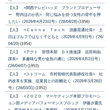
【人】 <関西テレビハッズ ブランドプロデューサ
ー 野内ほのか氏> 同じ悩みを持つ女性の背中を押
したい（2026年4月23日号）('26/04/28)
(1956)
【人】 <Ｃａｎｎａ Ｔｅｃｈ 須藤晃通社長> 土
日はゴルフではなく子どもと（2026年4月9日号）('26/
04/20)
(1954)
【人】 <アクト 管理本部 ＤＸ推進課 吉田和由
課長> 多趣味な男が金魚の虜に（2026年4月2日号）
('26/04/07)
(1953)
【人】 <ストリーム 市村智樹代表取締役社長> 社
内改革を実施、従業員との距離近く（2026年3月26日
号）('26/03/31)
(1952)
【人】 <ＺＯＺＯ マーケティング本部プロモーシ
ョン部メディアパフォーマンスブロック 伊藤夕夏氏
> 最近好きなのは「東風戦」（2026年3月12日号）