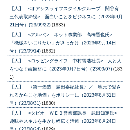
【人】 <オアシスライフスタイルグループ 関谷有
三代表取締役> 面白いことをビジネスに（2023年9月
21日号）('23/09/22)
(1833)
【人】 <アルバン ネット事業部 高橋晋也氏>
「機械をいじりたい」がきっかけ（2023年9月14日
号）('23/09/14)
(1832)
【人】 <ロッピングライフ 中村雪浩社長> 人と人
をつなぐ緩衝材に（2023年9月7日号）('23/09/07)
(183
1)
【人】 〈第一酒造 島田嘉紀社長〉／「地元で愛さ
れるからこそ地酒」をポリシーに（2023年8月31日
号）('23/08/31)
(1830)
【人】 <タビオ ＷＥＢ営業部課長 武田知定氏>
趣味やスキルを生かし幅広く活躍（2023年8月24日
号）('23/08/24)
(1829)