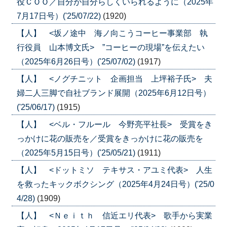
役ＣＯＯ／自分が自分らしくいられるように（2025年
7月17日号）('25/07/22)
(1920)
【人】 <坂ノ途中 海ノ向こうコーヒー事業部 執
行役員 山本博文氏> ”コーヒーの現場”を伝えたい
（2025年6月26日号）('25/07/02)
(1917)
【人】 <ノグチニット 企画担当 上坪裕子氏> 夫
婦二人三脚で自社ブランド展開（2025年6月12日号）
('25/06/17)
(1915)
【人】 <ベル・フルール 今野亮平社長> 受賞をき
っかけに花の販売を／受賞をきっかけに花の販売を
（2025年5月15日号）('25/05/21)
(1911)
【人】 <ドットミソ テキサス・アユミ代表> 人生
を救ったキックボクシング（2025年4月24日号）('25/0
4/28)
(1909)
【人】 <Ｎｅｉｔｈ 信近エリ代表> 歌手から実業