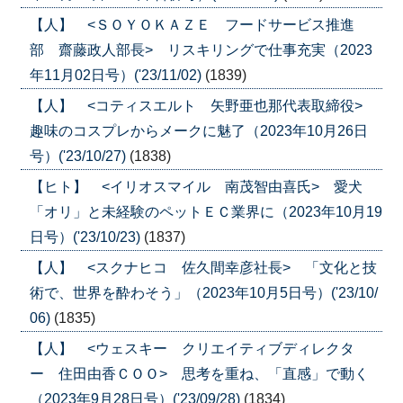
【人】 <ＳＯＹＯＫＡＺＥ フードサービス推進
部 齋藤政人部長> リスキリングで仕事充実（2023
年11月02日号）('23/11/02)
(1839)
【人】 <コティスエルト 矢野亜也那代表取締役>
趣味のコスプレからメークに魅了（2023年10月26日
号）('23/10/27)
(1838)
【ヒト】 <イリオスマイル 南茂智由喜氏> 愛犬
「オリ」と未経験のペットＥＣ業界に（2023年10月19
日号）('23/10/23)
(1837)
【人】 <スクナヒコ 佐久間幸彦社長> 「文化と技
術で、世界を酔わそう」（2023年10月5日号）('23/10/
06)
(1835)
【人】 <ウェスキー クリエイティブディレクタ
ー 住田由香ＣＯＯ> 思考を重ね、「直感」で動く
（2023年9月28日号）('23/09/28)
(1834)