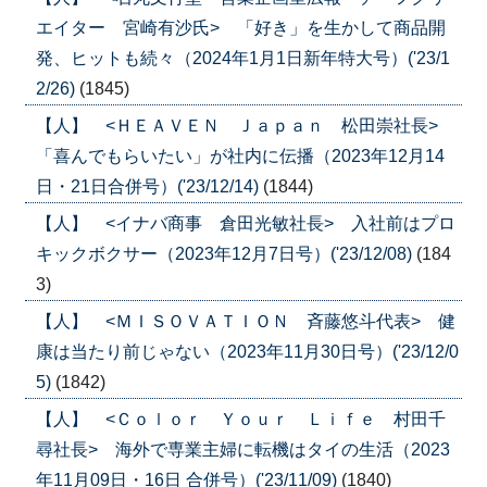
エイター 宮崎有沙氏> 「好き」を生かして商品開
発、ヒットも続々（2024年1月1日新年特大号）('23/1
2/26)
(1845)
【人】 <ＨＥＡＶＥＮ Ｊａｐａｎ 松田崇社長>
「喜んでもらいたい」が社内に伝播（2023年12月14
日・21日合併号）('23/12/14)
(1844)
【人】 <イナバ商事 倉田光敏社長> 入社前はプロ
キックボクサー（2023年12月7日号）('23/12/08)
(184
3)
【人】 <ＭＩＳＯＶＡＴＩＯＮ 斉藤悠斗代表> 健
康は当たり前じゃない（2023年11月30日号）('23/12/0
5)
(1842)
【人】 <Ｃｏｌｏｒ Ｙｏｕｒ Ｌｉｆｅ 村田千
尋社長> 海外で専業主婦に転機はタイの生活（2023
年11月09日・16日 合併号）('23/11/09)
(1840)