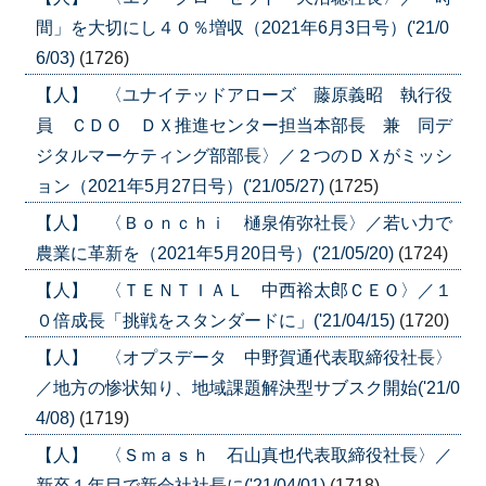
間」を大切にし４０％増収（2021年6月3日号）('21/0
6/03)
(1726)
【人】 〈ユナイテッドアローズ 藤原義昭 執行役
員 ＣＤＯ ＤＸ推進センター担当本部長 兼 同デ
ジタルマーケティング部部長〉／２つのＤＸがミッシ
ョン（2021年5月27日号）('21/05/27)
(1725)
【人】 〈Ｂｏｎｃｈｉ 樋泉侑弥社長〉／若い力で
農業に革新を（2021年5月20日号）('21/05/20)
(1724)
【人】 〈ＴＥＮＴＩＡＬ 中西裕太郎ＣＥＯ〉／１
０倍成長「挑戦をスタンダードに」('21/04/15)
(1720)
【人】 〈オプスデータ 中野賀通代表取締役社長〉
／地方の惨状知り、地域課題解決型サブスク開始('21/0
4/08)
(1719)
【人】 〈Ｓｍａｓｈ 石山真也代表取締役社長〉／
新卒１年目で新会社社長に('21/04/01)
(1718)