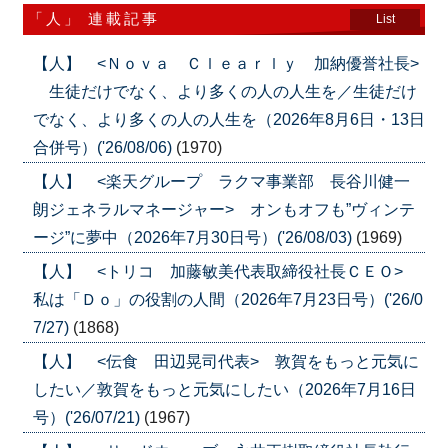
「人」 連載記事
List
【人】 <Ｎｏｖａ Ｃｌｅａｒｌｙ 加納優誉社長>
生徒だけでなく、より多くの人の人生を／生徒だけ
でなく、より多くの人の人生を（2026年8月6日・13日
合併号）('26/08/06)
(1970)
【人】 <楽天グループ ラクマ事業部 長谷川健一
朗ジェネラルマネージャー> オンもオフも”ヴィンテ
ージ”に夢中（2026年7月30日号）('26/08/03)
(1969)
【人】 <トリコ 加藤敏美代表取締役社長ＣＥＯ>
私は「Ｄｏ」の役割の人間（2026年7月23日号）('26/0
7/27)
(1868)
【人】 <伝食 田辺晃司代表> 敦賀をもっと元気に
したい／敦賀をもっと元気にしたい（2026年7月16日
号）('26/07/21)
(1967)