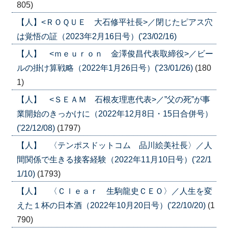
805)
【人】<ＲＯＱＵＥ 大石修平社長>／閉じたピアス穴
は覚悟の証（2023年2月16日号）('23/02/16)
【人】 <ｍｅｕｒｏｎ 金澤俊昌代表取締役>／ビー
ルの掛け算戦略（2022年1月26日号）('23/01/26)
(180
1)
【人】 <ＳＥＡＭ 石根友理恵代表>／”父の死”が事
業開始のきっかけに（2022年12月8日・15日合併号）
('22/12/08)
(1797)
【人】 〈テンポスドットコム 品川絵美社長〉／人
間関係で生きる接客経験（2022年11月10日号）('22/1
1/10)
(1793)
【人】 〈Ｃｌｅａｒ 生駒龍史ＣＥＯ〉／人生を変
えた１杯の日本酒（2022年10月20日号）('22/10/20)
(1
790)