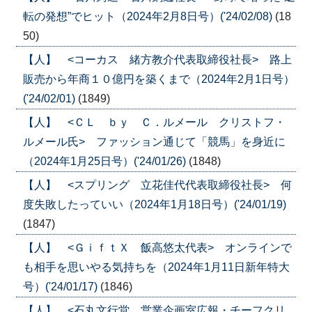
転の発想”でヒット（2024年2月8日号）('24/02/08)
(18
50)
【人】 <コーカス 緒方教介代表取締役社長> 路上
販売から年商１０億円を築くまで（2024年2月1日号）
('24/02/01)
(1849)
【人】 <ＣＬ ｂｙ Ｃ．ルメール クリストフ・
ルメール氏> ファッション通じて「競馬」を身近に
（2024年1月25日号）('24/01/26)
(1848)
【人】 <スプリング 立花佳代代表取締役社長> 何
度失敗したっていい（2024年1月18日号）('24/01/19)
(1847)
【人】 <ＧｉｆｔＸ 飯高悠太代表> オンラインで
も相手を思いやる気持ちを（2024年1月11日新年特大
号）('24/01/17)
(1846)
【人】 <石丸文行堂 営業企画室広報・チーフクリ