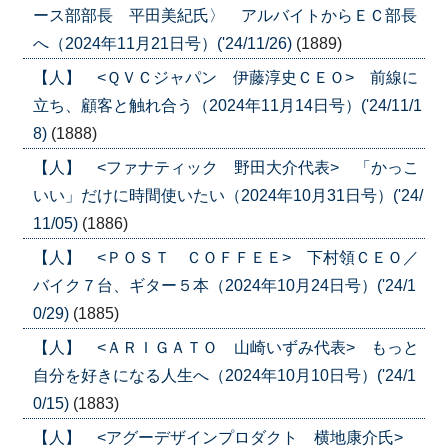
ース部部長 平田美紀氏〉 アルバイトからＥＣ部長
へ（2024年11月21日号）('24/11/26)
(1889)
【人】 <ＱＶＣジャパン 伊藤淳史ＣＥＯ> 前線に
立ち、顧客と触れ合う（2024年11月14日号）('24/11/1
8)
(1888)
【人】 <ファナティック 野田大介代表> 「かっこ
いい」だけに時間使いたい（2024年10月31日号）('24/
11/05)
(1886)
【人】 <ＰＯＳＴ ＣＯＦＦＥＥ> 下村領ＣＥＯ／
バイク７台、ギター５本（2024年10月24日号）('24/1
0/29)
(1885)
【人】 <ＡＲＩＧＡＴＯ 山崎いずみ代表> もっと
自分を好きになる人生へ（2024年10月10日号）('24/1
0/15)
(1883)
【人】 <アグーデザインプロダクト 横地康介氏>