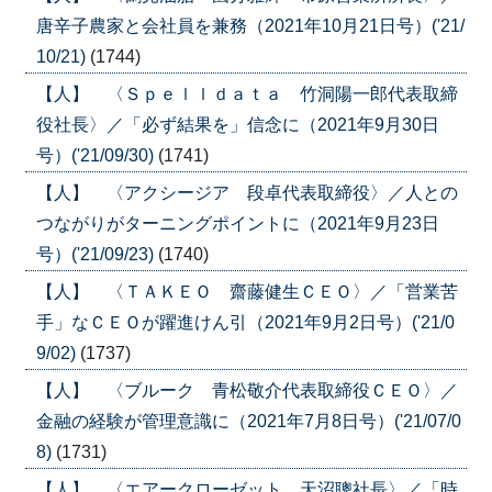
唐辛子農家と会社員を兼務（2021年10月21日号）('21/
10/21)
(1744)
【人】 〈Ｓｐｅｌｌｄａｔａ 竹洞陽一郎代表取締
役社長〉／「必ず結果を」信念に（2021年9月30日
号）('21/09/30)
(1741)
【人】 〈アクシージア 段卓代表取締役〉／人との
つながりがターニングポイントに（2021年9月23日
号）('21/09/23)
(1740)
【人】 〈ＴＡＫＥＯ 齋藤健生ＣＥＯ〉／「営業苦
手」なＣＥＯが躍進けん引（2021年9月2日号）('21/0
9/02)
(1737)
【人】 〈ブルーク 青松敬介代表取締役ＣＥＯ〉／
金融の経験が管理意識に（2021年7月8日号）('21/07/0
8)
(1731)
【人】 〈エアークローゼット 天沼聰社長〉／「時