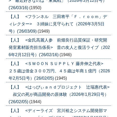
> 最近好きなのは「東風戦」（2026年3月12日号）
('26/03/16)
(1950)
【人】 <フランネル 三田将平「Ｆ．ｒｏｏｍ」デ
ィレクター> ３姉妹に見守られて（2026年3月5日
号）('26/03/09)
(1949)
【人】 <金氏高麗人参 前畑良行品質保証・研究開
発室素材販売担当係長> 昔の友人と復活ライブ（202
6年2月12日号）('26/02/16)
(1946)
【人】 <ＳＷＯＯＮ ＳＵＰＰＬＹ 藤井伸之代表>
２５歳は借金３００万円、４５歳は年商１億円（2026
年2月5日号）('26/02/05)
(1945)
【人】 <はっぴぃａｎｄプロジェクト 辻瑞惠代表>
叔父の死が商品開発の原体験（2026年1月29日号）
('26/02/05)
(1944)
【人】 <ディーライズ 宮川裕之システム開発部マ