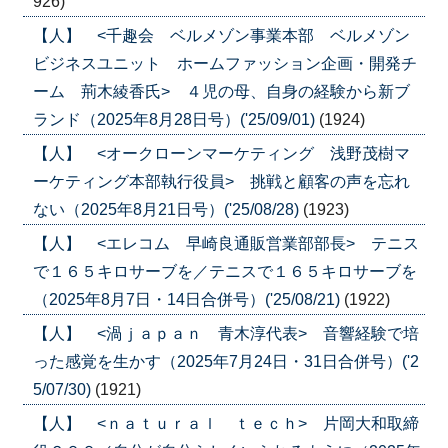
926)
【人】 <千趣会 ベルメゾン事業本部 ベルメゾン
ビジネスユニット ホームファッション企画・開発チ
ーム 荊木綾香氏> ４児の母、自身の経験から新ブ
ランド（2025年8月28日号）('25/09/01)
(1924)
【人】 <オークローンマーケティング 浅野茂樹マ
ーケティング本部執行役員> 挑戦と顧客の声を忘れ
ない（2025年8月21日号）('25/08/28)
(1923)
【人】 <エレコム 早崎良通販営業部部長> テニス
で１６５キロサーブを／テニスで１６５キロサーブを
（2025年8月7日・14日合併号）('25/08/21)
(1922)
【人】 <渦ｊａｐａｎ 青木淳代表> 音響経験で培
った感覚を生かす（2025年7月24日・31日合併号）('2
5/07/30)
(1921)
【人】 <ｎａｔｕｒａｌ ｔｅｃｈ> 片岡大和取締