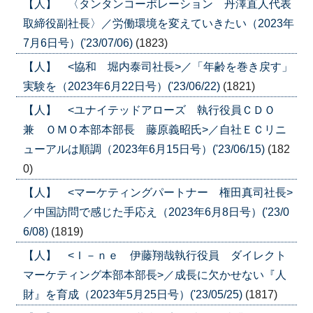
【人】 〈タンタンコーポレーション 丹澤直人代表
取締役副社長〉／労働環境を変えていきたい（2023年
7月6日号）('23/07/06)
(1823)
【人】 <協和 堀内泰司社長>／「年齢を巻き戻す」
実験を（2023年6月22日号）('23/06/22)
(1821)
【人】 <ユナイテッドアローズ 執行役員ＣＤＯ
兼 ＯＭＯ本部本部長 藤原義昭氏>／自社ＥＣリニ
ューアルは順調（2023年6月15日号）('23/06/15)
(182
0)
【人】 <マーケティングパートナー 権田真司社長>
／中国訪問で感じた手応え（2023年6月8日号）('23/0
6/08)
(1819)
【人】 <Ｉ－ｎｅ 伊藤翔哉執行役員 ダイレクト
マーケティング本部本部長>／成長に欠かせない『人
財』を育成（2023年5月25日号）('23/05/25)
(1817)