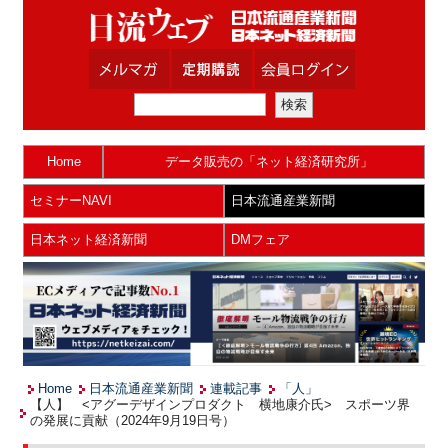
Home
データ販売の「ネット経済研究所」
セミナーNAVI
日本流通産業新聞
日本ネット経済新聞
DMフェア
Home
日本流通産業新聞
連載記事
「人」
【人】 <アグーデザインプロダクト 横地康介氏> スポーツ界
の発展に貢献（2024年9月19日号）