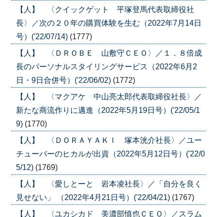
【人】 〈クイックゲット 平塚登馬代表取締役社
長〉／次の２０年の購買体験を生む（2022年7月14日
号）('22/07/14)
(1777)
【人】 〈ＤＲＯＢＥ 山敷守ＣＥＯ〉／１．８倍成
長のパーソナルスタイリングサービス（2022年6月2
日・9日合併号）('22/06/02)
(1772)
【人】 〈マクアケ 中山亮太郎代表取締役社長〉／
新たな商流作りに邁進（2022年5月19日号）('22/05/1
9)
(1770)
【人】 〈ＤＯＲＡＹＡＫＩ 塚本洸介社長〉／ユー
チューバーのヒカルが出資（2022年5月12日号）('22/0
5/12)
(1769)
【人】 〈愛しとーと 岩本凌社長〉／「自分を良く
見せない」 （2022年4月21日号）('22/04/21)
(1767)
【人】 〈ユカシカド 美濃部慎也ＣＥＯ〉／スラム