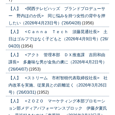
【人】 <関西テレビハッズ ブランドプロデューサ
ー 野内ほのか氏> 同じ悩みを持つ女性の背中を押
したい（2026年4月23日号）('26/04/28)
(1956)
【人】 <Ｃａｎｎａ Ｔｅｃｈ 須藤晃通社長> 土
日はゴルフではなく子どもと（2026年4月9日号）('26/
04/20)
(1954)
【人】 <アクト 管理本部 ＤＸ推進課 吉田和由
課長> 多趣味な男が金魚の虜に（2026年4月2日号）
('26/04/07)
(1953)
【人】 <ストリーム 市村智樹代表取締役社長> 社
内改革を実施、従業員との距離近く（2026年3月26日
号）('26/03/31)
(1952)
【人】 <ＺＯＺＯ マーケティング本部プロモーシ
ョン部メディアパフォーマンスブロック 伊藤夕夏氏