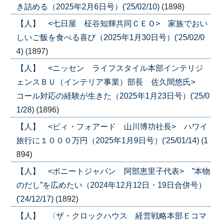
き詰める（2025年2月6日号）('25/02/10)
(1898)
【人】 <七日屋 柾谷知輝共同ＣＥＯ> 家族でおい
しいご飯を食べる喜び（2025年1月30日号）('25/02/0
4)
(1897)
【人】 <ニッセン ライフスタイル本部インテリジ
ェンスＢＵ（インテリア事業）部長 佐久間悠氏>
コール対応の経験が生きた（2025年1月23日号）('25/0
1/28)
(1896)
【人】 <ビィ・フォアード 山川博功社長> ハワイ
旅行に１０００万円（2025年1月9日号）('25/01/14)
(1
894)
【人】 <ボニートジャパン 阿部恵里子代表> ”本物
のだし”を広めたい（2024年12月12日・19日合併号）
('24/12/17)
(1892)
【人】 〈ザ・クロックハウス 経営戦略本部Ｅコマ