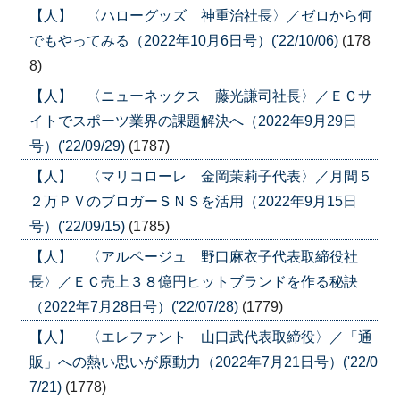
【人】 〈ハローグッズ 神重治社長〉／ゼロから何
でもやってみる（2022年10月6日号）('22/10/06)
(178
8)
【人】 〈ニューネックス 藤光謙司社長〉／ＥＣサ
イトでスポーツ業界の課題解決へ（2022年9月29日
号）('22/09/29)
(1787)
【人】 〈マリコローレ 金岡茉莉子代表〉／月間５
２万ＰＶのブロガーＳＮＳを活用（2022年9月15日
号）('22/09/15)
(1785)
【人】 〈アルページュ 野口麻衣子代表取締役社
長〉／ＥＣ売上３８億円ヒットブランドを作る秘訣
（2022年7月28日号）('22/07/28)
(1779)
【人】 〈エレファント 山口武代表取締役〉／「通
販」への熱い思いが原動力（2022年7月21日号）('22/0
7/21)
(1778)