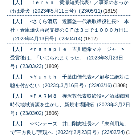
【人】 〈ｅｒｖａ 黄瀬知美代表〉／事業のきっか
けは愛犬（2023年5月11日号）('23/05/11)
(1815)
【人】 <さくら酒店 近藤悠一代表取締役社長> 本
社・倉庫焼失再起支援のＣＦは３日で１０００万円に
（2023年4月13日号）('23/04/14)
(1812)
【人】 <ｎａｎａｐｌｅ 吉川睦希マネージャー>
受賞後は、「いじられまくった」（2023年3月23日
号）('23/03/23)
(1809)
【人】 <Ｙｕｎｔｈ 千葉由佳代表>／顧客に絶対に
嘘を付かない（2023年3月16日号）('23/03/16)
(1808)
【人】 <ＦＡＲＭ８ 樺沢敦代表取締役>／酒蔵戦国
時代地域資源を生かし、新規市場開拓（2023年3月2日
号）('23/03/02)
(1806)
【人】 <ベンナーズ 井口剛志社長>／「未利用魚」
で”三方良し”実現へ（2023年2月23日号）('23/02/24)
(1