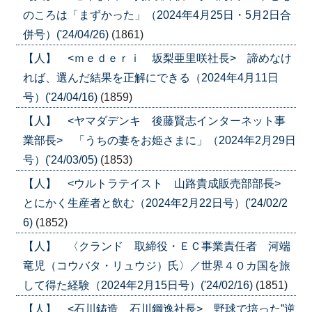
のころは「まずかった」（2024年4月25日・5月2日合
併号）('24/04/26)
(1861)
【人】 <ｍｅｄｅｒｉ 坂梨亜里咲社長> 諦めなけ
れば、選んだ結果を正解にできる（2024年4月11日
号）('24/04/16)
(1859)
【人】 <ヤマダデンキ 後藤賢志インターネット事
業部長> 「うちの妻をお姫さまに」（2024年2月29日
号）('24/03/05)
(1853)
【人】 <ウルトラテイスト 山路貴成販売部部長>
とにかく生産者と飲む（2024年2月22日号）('24/02/2
6)
(1852)
【人】 〈クランド 取締役・ＥＣ事業責任者 河端
竜児（コウバタ・リュウジ）氏〉／世界４０カ国を旅
して得た経験（2024年2月15日号）('24/02/16)
(1851)
【人】 <石川鋳造 石川鋼逸社長> 野球で培った”逆