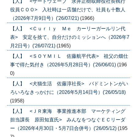
【人】 <サードウェーブ 永井正樹取締役社長執行
役員ＣＯＯ> 入社時は一店舗だけで、社員も十数人
（2026年7月9日号）('26/07/21)
(1966)
【人】 <Ｃｕｒｌｙ Ｍｅ カーリーガールリン代
表> 安定を捨て、自分だけのミッションへ（2026年7
月2日号）('26/07/21)
(1965)
【人】 <ＳＯＹＭＩＬ 佐藤航平代表> 祖父の畑仕
事で得た気付き（2026年5月28日号）('26/06/01)
(196
0)
【人】 <犬猫生活 佐藤淳社長> バドミントンがい
ろいろなきっかけに（2026年5月14日号）('26/05/18)
(1958)
【人】 <ＪＲ東海 事業推進本部 マーケティング
担当課長 原田知直氏> みんなをつなぐＥＣリーダ
ー（2026年4月30日・5月7日合併号）('26/05/12)
(195
7)