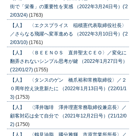
街で「栄養」の重要性を実感 （2022年3月24日号）('2
2/03/24)
(1763)
【人】 〈エクスプライス 稲積憲代表取締役社長〉
／さらなる飛躍へ変革進める （2022年3月10日号）('2
2/03/10)
(1761)
【人】 〈ＢＥＥＮＯＳ 直井聖太ＣＥＯ〉／変化に
翻弄されないシンプル思考が鍵 （2022年1月27日号）
('22/01/27)
(1755)
【人】 〈タンスのゲン 橋爪裕和常務取締役〉／２
０周年控え決意新たに （2022年1月13日号）('22/01/1
3)
(1753)
【人】 〈澤井珈琲 澤井理憲常務取締役兼店長〉／
顧客対応は全て自分で （2021年12月2日号）('21/12/0
2)
(1750)
【人】 〈鶴見油脂 國分雅輝 市原営業所所長〉／