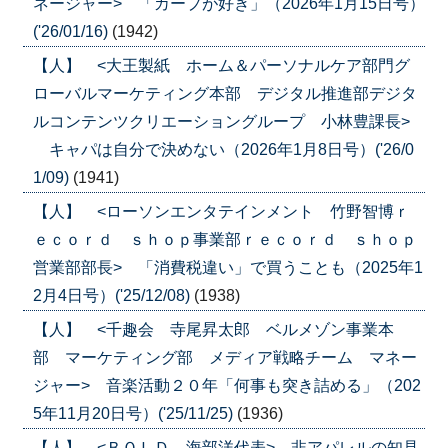
ネージャー> 「カープが好き」（2026年1月15日号）
('26/01/16)
(1942)
【人】 <大王製紙 ホーム＆パーソナルケア部門グ
ローバルマーケティング本部 デジタル推進部デジタ
ルコンテンツクリエーショングループ 小林豊課長>
キャパは自分で決めない（2026年1月8日号）('26/0
1/09)
(1941)
【人】 <ローソンエンタテインメント 竹野智博ｒ
ｅｃｏｒｄ ｓｈｏｐ事業部ｒｅｃｏｒｄ ｓｈｏｐ
営業部部長> 「消費税違い」で買うことも（2025年1
2月4日号）('25/12/08)
(1938)
【人】 <千趣会 寺尾昇太郎 ベルメゾン事業本
部 マーケティング部 メディア戦略チーム マネー
ジャー> 音楽活動２０年「何事も突き詰める」（202
5年11月20日号）('25/11/25)
(1936)
【人】 <ＢＯＬＤ 海部洋代表> 非アパレルの知見