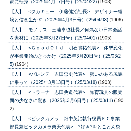
家に転身（2025年4月17日号）('25/04/22)
(1908)
【人】 <タカキュー 伊藤健治社長> デザイナー経
験と信念生かす（2025年4月3日号）('25/04/08)
(1906)
【人】 モノリス 三浦卓也社長／何気ない日常会話
を素材に（2025年3月27日号）('25/04/01)
(1905)
【人】 <ＧｏｏｄＯｌｄ 明石貴祐代表> 体型変化
が事業開始のきっかけ（2025年3月20日号）('25/03/2
5)
(1904)
【人】 <パレンテ 吉田忠史代表> 勢いのある尻馬
に乗って（2025年3月13日号）('25/03/18)
(1903)
【人】 <トラーナ 志田典道代表> 知育玩具の販売
面の少なさに驚き（2025年3月6日号）('25/03/11)
(190
2)
【人】 <ビックカメラ 畑中英治執行役員ＥＣ事業
部長兼ビックカメラ楽天代表> ?好き?をとことん突