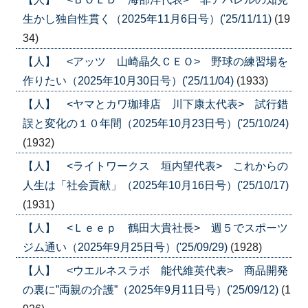
生かし独自性貫く（2025年11月6日号）('25/11/11)
(19
34)
【人】 <アッツ 山崎晶久ＣＥＯ> 野球の練習場を
作りたい（2025年10月30日号）('25/11/04)
(1933)
【人】 <ヤマとカワ珈琲店 川下康太代表> 試行錯
誤と変化の１０年間（2025年10月23日号）('25/10/24)
(1932)
【人】 <ライトワークス 垣内望代表> これからの
人生は「社会貢献」（2025年10月16日号）('25/10/17)
(1931)
【人】 <Ｌｅｅｐ 鶴田大貴社長> 週５でスポーツ
ジム通い（2025年9月25日号）('25/09/29)
(1928)
【人】 <ウエルネスラボ 能代維英代表> 商品開発
の裏に”両親の介護”（2025年9月11日号）('25/09/12)
(1