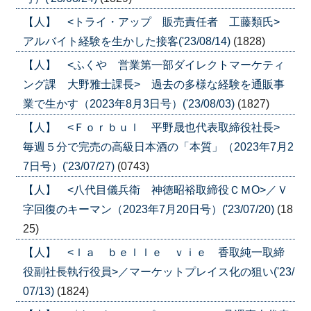
【人】 <トライ・アップ 販売責任者 工藤類氏>
アルバイト経験を生かした接客('23/08/14)
(1828)
【人】 <ふくや 営業第一部ダイレクトマーケティ
ング課 大野雅士課長> 過去の多様な経験を通販事
業で生かす（2023年8月3日号）('23/08/03)
(1827)
【人】 <Ｆｏｒｂｕｌ 平野晟也代表取締役社長>
毎週５分で完売の高級日本酒の「本質」（2023年7月2
7日号）('23/07/27)
(0743)
【人】 <八代目儀兵衛 神徳昭裕取締役ＣＭО>／Ｖ
字回復のキーマン（2023年7月20日号）('23/07/20)
(18
25)
【人】 <ｌａ ｂｅｌｌｅ ｖｉｅ 香取純一取締
役副社長執行役員>／マーケットプレイス化の狙い('23/
07/13)
(1824)