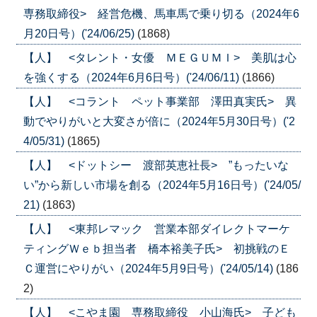
専務取締役> 経営危機、馬車馬で乗り切る（2024年6
月20日号）('24/06/25)
(1868)
【人】 <タレント・女優 ＭＥＧＵＭＩ> 美肌は心
を強くする（2024年6月6日号）('24/06/11)
(1866)
【人】 <コラント ペット事業部 澤田真実氏> 異
動でやりがいと大変さが倍に（2024年5月30日号）('2
4/05/31)
(1865)
【人】 <ドットシー 渡部英恵社長> ”もったいな
い”から新しい市場を創る（2024年5月16日号）('24/05/
21)
(1863)
【人】 <東邦レマック 営業本部ダイレクトマーケ
ティングＷｅｂ担当者 橋本裕美子氏> 初挑戦のＥ
Ｃ運営にやりがい（2024年5月9日号）('24/05/14)
(186
2)
【人】 <こやま園 専務取締役 小山海氏> 子ども