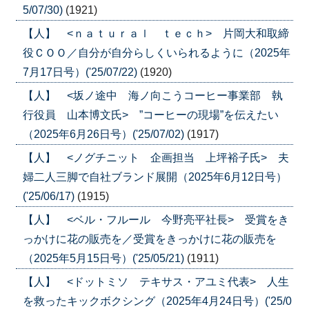
5/07/30)
(1921)
【人】 <ｎａｔｕｒａｌ ｔｅｃｈ> 片岡大和取締
役ＣＯＯ／自分が自分らしくいられるように（2025年
7月17日号）('25/07/22)
(1920)
【人】 <坂ノ途中 海ノ向こうコーヒー事業部 執
行役員 山本博文氏> ”コーヒーの現場”を伝えたい
（2025年6月26日号）('25/07/02)
(1917)
【人】 <ノグチニット 企画担当 上坪裕子氏> 夫
婦二人三脚で自社ブランド展開（2025年6月12日号）
('25/06/17)
(1915)
【人】 <ベル・フルール 今野亮平社長> 受賞をき
っかけに花の販売を／受賞をきっかけに花の販売を
（2025年5月15日号）('25/05/21)
(1911)
【人】 <ドットミソ テキサス・アユミ代表> 人生
を救ったキックボクシング（2025年4月24日号）('25/0