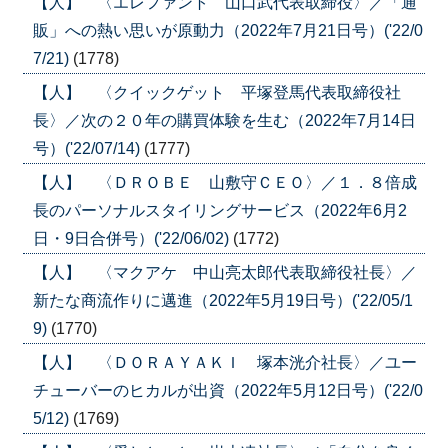
【人】 〈エレファント 山口武代表取締役〉／「通
販」への熱い思いが原動力（2022年7月21日号）('22/0
7/21)
(1778)
【人】 〈クイックゲット 平塚登馬代表取締役社
長〉／次の２０年の購買体験を生む（2022年7月14日
号）('22/07/14)
(1777)
【人】 〈ＤＲＯＢＥ 山敷守ＣＥＯ〉／１．８倍成
長のパーソナルスタイリングサービス（2022年6月2
日・9日合併号）('22/06/02)
(1772)
【人】 〈マクアケ 中山亮太郎代表取締役社長〉／
新たな商流作りに邁進（2022年5月19日号）('22/05/1
9)
(1770)
【人】 〈ＤＯＲＡＹＡＫＩ 塚本洸介社長〉／ユー
チューバーのヒカルが出資（2022年5月12日号）('22/0
5/12)
(1769)