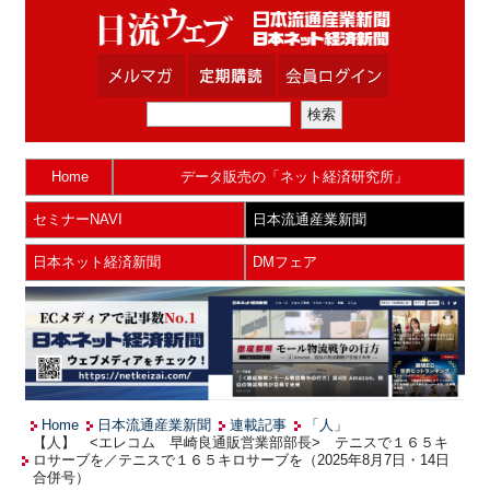
Home
データ販売の「ネット経済研究所」
セミナーNAVI
日本流通産業新聞
日本ネット経済新聞
DMフェア
Home
日本流通産業新聞
連載記事
「人」
【人】 <エレコム 早崎良通販営業部部長> テニスで１６５キ
ロサーブを／テニスで１６５キロサーブを（2025年8月7日・14日
合併号）