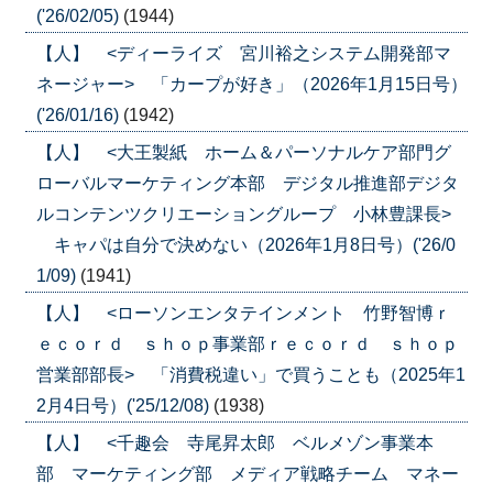
('26/02/05)
(1944)
【人】 <ディーライズ 宮川裕之システム開発部マ
ネージャー> 「カープが好き」（2026年1月15日号）
('26/01/16)
(1942)
【人】 <大王製紙 ホーム＆パーソナルケア部門グ
ローバルマーケティング本部 デジタル推進部デジタ
ルコンテンツクリエーショングループ 小林豊課長>
キャパは自分で決めない（2026年1月8日号）('26/0
1/09)
(1941)
【人】 <ローソンエンタテインメント 竹野智博ｒ
ｅｃｏｒｄ ｓｈｏｐ事業部ｒｅｃｏｒｄ ｓｈｏｐ
営業部部長> 「消費税違い」で買うことも（2025年1
2月4日号）('25/12/08)
(1938)
【人】 <千趣会 寺尾昇太郎 ベルメゾン事業本
部 マーケティング部 メディア戦略チーム マネー