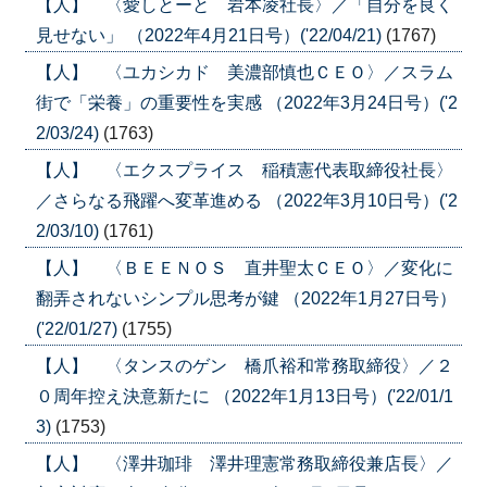
【人】 〈愛しとーと 岩本凌社長〉／「自分を良く
見せない」 （2022年4月21日号）('22/04/21)
(1767)
【人】 〈ユカシカド 美濃部慎也ＣＥＯ〉／スラム
街で「栄養」の重要性を実感 （2022年3月24日号）('2
2/03/24)
(1763)
【人】 〈エクスプライス 稲積憲代表取締役社長〉
／さらなる飛躍へ変革進める （2022年3月10日号）('2
2/03/10)
(1761)
【人】 〈ＢＥＥＮＯＳ 直井聖太ＣＥＯ〉／変化に
翻弄されないシンプル思考が鍵 （2022年1月27日号）
('22/01/27)
(1755)
【人】 〈タンスのゲン 橋爪裕和常務取締役〉／２
０周年控え決意新たに （2022年1月13日号）('22/01/1
3)
(1753)
【人】 〈澤井珈琲 澤井理憲常務取締役兼店長〉／