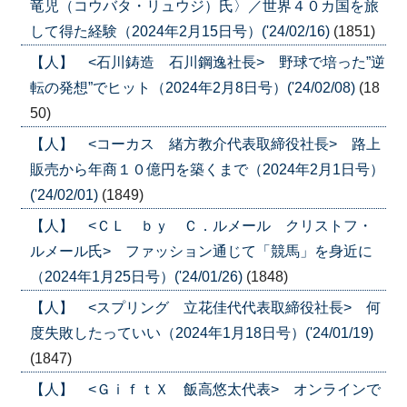
竜児（コウバタ・リュウジ）氏〉／世界４０カ国を旅
して得た経験（2024年2月15日号）('24/02/16)
(1851)
【人】 <石川鋳造 石川鋼逸社長> 野球で培った”逆
転の発想”でヒット（2024年2月8日号）('24/02/08)
(18
50)
【人】 <コーカス 緒方教介代表取締役社長> 路上
販売から年商１０億円を築くまで（2024年2月1日号）
('24/02/01)
(1849)
【人】 <ＣＬ ｂｙ Ｃ．ルメール クリストフ・
ルメール氏> ファッション通じて「競馬」を身近に
（2024年1月25日号）('24/01/26)
(1848)
【人】 <スプリング 立花佳代代表取締役社長> 何
度失敗したっていい（2024年1月18日号）('24/01/19)
(1847)
【人】 <ＧｉｆｔＸ 飯高悠太代表> オンラインで