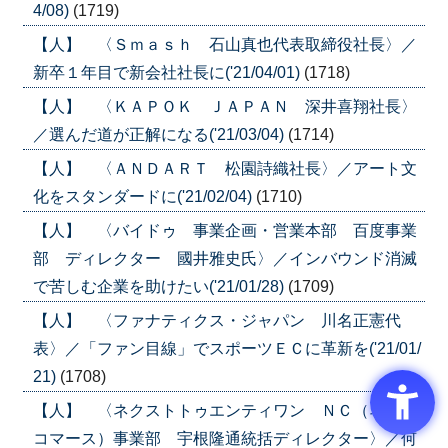
4/08)
(1719)
【人】 〈Ｓｍａｓｈ 石山真也代表取締役社長〉／
新卒１年目で新会社社長に('21/04/01)
(1718)
【人】 〈ＫＡＰＯＫ ＪＡＰＡＮ 深井喜翔社長〉
／選んだ道が正解になる('21/03/04)
(1714)
【人】 〈ＡＮＤＡＲＴ 松園詩織社長〉／アート文
化をスタンダードに('21/02/04)
(1710)
【人】 〈バイドゥ 事業企画・営業本部 百度事業
部 ディレクター 國井雅史氏〉／インバウンド消滅
で苦しむ企業を助けたい('21/01/28)
(1709)
【人】 〈ファナティクス・ジャパン 川名正憲代
表〉／「ファン目線」でスポーツＥＣに革新を('21/01/
21)
(1708)
【人】 〈ネクストトゥエンティワン ＮＣ（ネット
コマース）事業部 宇根隆通統括ディレクター〉／何