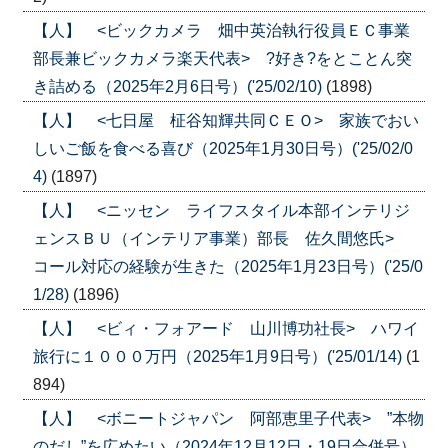
【人】 <ビックカメラ 畑中英治執行役員ＥＣ事業
部長兼ビックカメラ楽天代表> ?好き?をとことん突
き詰める（2025年2月6日号）('25/02/10)
(1898)
【人】 <七日屋 柾谷知輝共同ＣＥＯ> 家族でおい
しいご飯を食べる喜び（2025年1月30日号）('25/02/0
4)
(1897)
【人】 <ニッセン ライフスタイル本部インテリジ
ェンスＢＵ（インテリア事業）部長 佐久間悠氏>
コール対応の経験が生きた（2025年1月23日号）('25/0
1/28)
(1896)
【人】 <ビィ・フォアード 山川博功社長> ハワイ
旅行に１０００万円（2025年1月9日号）('25/01/14)
(1
894)
【人】 <ボニートジャパン 阿部恵里子代表> ”本物
のだし”を広めたい（2024年12月12日・19日合併号）