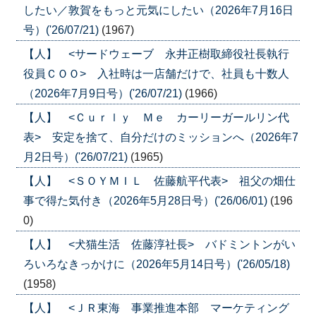
したい／敦賀をもっと元気にしたい（2026年7月16日
号）('26/07/21)
(1967)
【人】 <サードウェーブ 永井正樹取締役社長執行
役員ＣＯＯ> 入社時は一店舗だけで、社員も十数人
（2026年7月9日号）('26/07/21)
(1966)
【人】 <Ｃｕｒｌｙ Ｍｅ カーリーガールリン代
表> 安定を捨て、自分だけのミッションへ（2026年7
月2日号）('26/07/21)
(1965)
【人】 <ＳＯＹＭＩＬ 佐藤航平代表> 祖父の畑仕
事で得た気付き（2026年5月28日号）('26/06/01)
(196
0)
【人】 <犬猫生活 佐藤淳社長> バドミントンがい
ろいろなきっかけに（2026年5月14日号）('26/05/18)
(1958)
【人】 <ＪＲ東海 事業推進本部 マーケティング