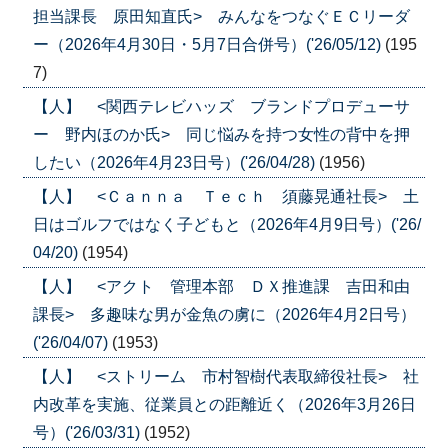
担当課長 原田知直氏> みんなをつなぐＥＣリーダ
ー（2026年4月30日・5月7日合併号）('26/05/12)
(195
7)
【人】 <関西テレビハッズ ブランドプロデューサ
ー 野内ほのか氏> 同じ悩みを持つ女性の背中を押
したい（2026年4月23日号）('26/04/28)
(1956)
【人】 <Ｃａｎｎａ Ｔｅｃｈ 須藤晃通社長> 土
日はゴルフではなく子どもと（2026年4月9日号）('26/
04/20)
(1954)
【人】 <アクト 管理本部 ＤＸ推進課 吉田和由
課長> 多趣味な男が金魚の虜に（2026年4月2日号）
('26/04/07)
(1953)
【人】 <ストリーム 市村智樹代表取締役社長> 社
内改革を実施、従業員との距離近く（2026年3月26日
号）('26/03/31)
(1952)