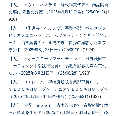
【人】 <ウエルネスラボ 能代維英代表> 商品開発
の裏に”両親の介護”（2025年9月11日号）('25/09/12)
(1
926)
【人】 <千趣会 ベルメゾン事業本部 ベルメゾン
ビジネスユニット ホームファッション企画・開発チ
ーム 荊木綾香氏> ４児の母、自身の経験から新ブ
ランド（2025年8月28日号）('25/09/01)
(1924)
【人】 <オークローンマーケティング 浅野茂樹マ
ーケティング本部執行役員> 挑戦と顧客の声を忘れ
ない（2025年8月21日号）('25/08/28)
(1923)
【人】 <エレコム 早崎良通販営業部部長> テニス
で１６５キロサーブを／テニスで１６５キロサーブを
（2025年8月7日・14日合併号）('25/08/21)
(1922)
【人】 <渦ｊａｐａｎ 青木淳代表> 音響経験で培
った感覚を生かす（2025年7月24日・31日合併号）('2