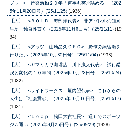
ジャー> 音楽活動２０年「何事も突き詰める」（202
5年11月20日号）('25/11/25)
(1936)
【人】 <ＢＯＬＤ 海部洋代表> 非アパレルの知見
生かし独自性貫く（2025年11月6日号）('25/11/11)
(19
34)
【人】 <アッツ 山崎晶久ＣＥＯ> 野球の練習場を
作りたい（2025年10月30日号）('25/11/04)
(1933)
【人】 <ヤマとカワ珈琲店 川下康太代表> 試行錯
誤と変化の１０年間（2025年10月23日号）('25/10/24)
(1932)
【人】 <ライトワークス 垣内望代表> これからの
人生は「社会貢献」（2025年10月16日号）('25/10/17)
(1931)
【人】 <Ｌｅｅｐ 鶴田大貴社長> 週５でスポーツ
ジム通い（2025年9月25日号）('25/09/29)
(1928)