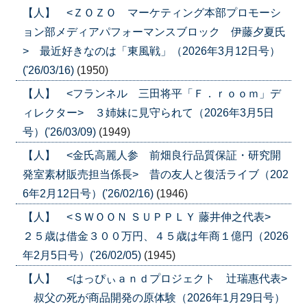
【人】 <ＺＯＺＯ マーケティング本部プロモーシ
ョン部メディアパフォーマンスブロック 伊藤夕夏氏
> 最近好きなのは「東風戦」（2026年3月12日号）
('26/03/16)
(1950)
【人】 <フランネル 三田将平「Ｆ．ｒｏｏｍ」デ
ィレクター> ３姉妹に見守られて（2026年3月5日
号）('26/03/09)
(1949)
【人】 <金氏高麗人参 前畑良行品質保証・研究開
発室素材販売担当係長> 昔の友人と復活ライブ（202
6年2月12日号）('26/02/16)
(1946)
【人】 <ＳＷＯＯＮ ＳＵＰＰＬＹ 藤井伸之代表>
２５歳は借金３００万円、４５歳は年商１億円（2026
年2月5日号）('26/02/05)
(1945)
【人】 <はっぴぃａｎｄプロジェクト 辻瑞惠代表>
叔父の死が商品開発の原体験（2026年1月29日号）