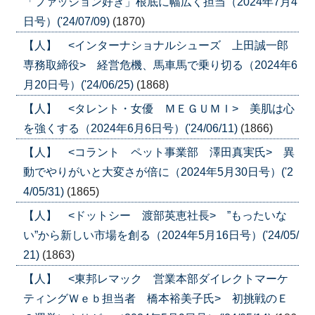
「ファッション好き」根底に幅広く担当（2024年7月4
日号）('24/07/09)
(1870)
【人】 <インターナショナルシューズ 上田誠一郎
専務取締役> 経営危機、馬車馬で乗り切る（2024年6
月20日号）('24/06/25)
(1868)
【人】 <タレント・女優 ＭＥＧＵＭＩ> 美肌は心
を強くする（2024年6月6日号）('24/06/11)
(1866)
【人】 <コラント ペット事業部 澤田真実氏> 異
動でやりがいと大変さが倍に（2024年5月30日号）('2
4/05/31)
(1865)
【人】 <ドットシー 渡部英恵社長> ”もったいな
い”から新しい市場を創る（2024年5月16日号）('24/05/
21)
(1863)
【人】 <東邦レマック 営業本部ダイレクトマーケ
ティングＷｅｂ担当者 橋本裕美子氏> 初挑戦のＥ