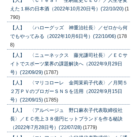
【人】 〈Ｃｌｅａｒ 生駒龍史ＣＥＯ〉／人生を変
えた１杯の日本酒（2022年10月20日号）('22/10/20)
(1
790)
【人】 〈ハローグッズ 神重治社長〉／ゼロから何
でもやってみる（2022年10月6日号）('22/10/06)
(178
8)
【人】 〈ニューネックス 藤光謙司社長〉／ＥＣサ
イトでスポーツ業界の課題解決へ（2022年9月29日
号）('22/09/29)
(1787)
【人】 〈マリコローレ 金岡茉莉子代表〉／月間５
２万ＰＶのブロガーＳＮＳを活用（2022年9月15日
号）('22/09/15)
(1785)
【人】 〈アルページュ 野口麻衣子代表取締役社
長〉／ＥＣ売上３８億円ヒットブランドを作る秘訣
（2022年7月28日号）('22/07/28)
(1779)