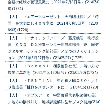
金融の経験が管理意識に（2021年7月8日号）('21/07/0
8)
(1731)
【人】 〈エアークローゼット 天沼聰社長〉／「時
間」を大切にし４０％増収（2021年6月3日号）('21/0
6/03)
(1726)
【人】 〈ユナイテッドアローズ 藤原義昭 執行役
員 ＣＤＯ ＤＸ推進センター担当本部長 兼 同デ
ジタルマーケティング部部長〉／２つのＤＸがミッシ
ョン（2021年5月27日号）('21/05/27)
(1725)
【人】 〈Ｂｏｎｃｈｉ 樋泉侑弥社長〉／若い力で
農業に革新を（2021年5月20日号）('21/05/20)
(1724)
【人】 〈ＴＥＮＴＩＡＬ 中西裕太郎ＣＥＯ〉／１
０倍成長「挑戦をスタンダードに」('21/04/15)
(1720)
【人】 〈オプスデータ 中野賀通代表取締役社長〉
／地方の惨状知り、地域課題解決型サブスク開始('21/0