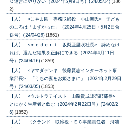
Ｃ運営にやりがい（2024年5月9日号）('24/05/14)
(186
2)
【人】 <こやま園 専務取締役 小山海氏> 子ども
のころは「まずかった」（2024年4月25日・5月2日合
併号）('24/04/26)
(1861)
【人】 <ｍｅｄｅｒｉ 坂梨亜里咲社長> 諦めなけ
れば、選んだ結果を正解にできる（2024年4月11日
号）('24/04/16)
(1859)
【人】 <ヤマダデンキ 後藤賢志インターネット事
業部長> 「うちの妻をお姫さまに」（2024年2月29日
号）('24/03/05)
(1853)
【人】 <ウルトラテイスト 山路貴成販売部部長>
とにかく生産者と飲む（2024年2月22日号）('24/02/2
6)
(1852)
【人】 〈クランド 取締役・ＥＣ事業責任者 河端