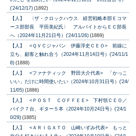
('24/12/17)
(1892)
【人】 〈ザ・クロックハウス 経営戦略本部Ｅコマ
ース部部長 平田美紀氏〉 アルバイトからＥＣ部長
へ（2024年11月21日号）('24/11/26)
(1889)
【人】 <ＱＶＣジャパン 伊藤淳史ＣＥＯ> 前線に
立ち、顧客と触れ合う（2024年11月14日号）('24/11/1
8)
(1888)
【人】 <ファナティック 野田大介代表> 「かっこ
いい」だけに時間使いたい（2024年10月31日号）('24/
11/05)
(1886)
【人】 <ＰＯＳＴ ＣＯＦＦＥＥ> 下村領ＣＥＯ／
バイク７台、ギター５本（2024年10月24日号）('24/1
0/29)
(1885)
【人】 <ＡＲＩＧＡＴＯ 山崎いずみ代表> もっと