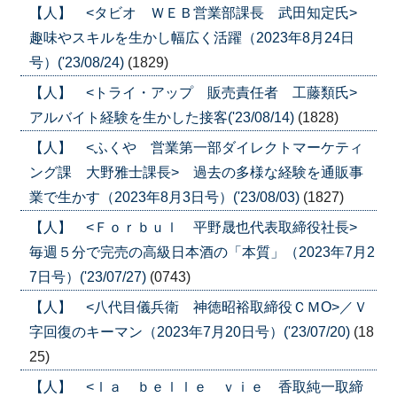
【人】 <タビオ ＷＥＢ営業部課長 武田知定氏>
趣味やスキルを生かし幅広く活躍（2023年8月24日
号）('23/08/24)
(1829)
【人】 <トライ・アップ 販売責任者 工藤類氏>
アルバイト経験を生かした接客('23/08/14)
(1828)
【人】 <ふくや 営業第一部ダイレクトマーケティ
ング課 大野雅士課長> 過去の多様な経験を通販事
業で生かす（2023年8月3日号）('23/08/03)
(1827)
【人】 <Ｆｏｒｂｕｌ 平野晟也代表取締役社長>
毎週５分で完売の高級日本酒の「本質」（2023年7月2
7日号）('23/07/27)
(0743)
【人】 <八代目儀兵衛 神徳昭裕取締役ＣＭО>／Ｖ
字回復のキーマン（2023年7月20日号）('23/07/20)
(18
25)
【人】 <ｌａ ｂｅｌｌｅ ｖｉｅ 香取純一取締