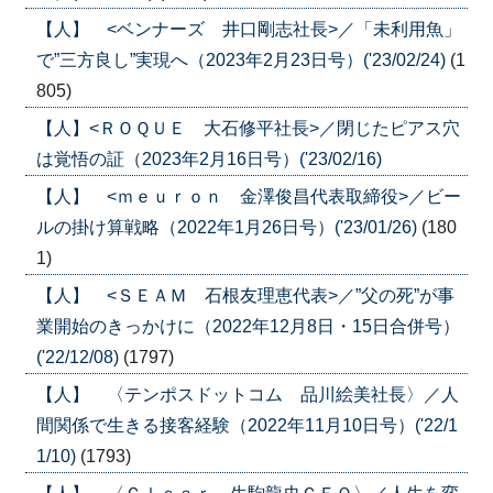
【人】 <ベンナーズ 井口剛志社長>／「未利用魚」
で”三方良し”実現へ（2023年2月23日号）('23/02/24)
(1
805)
【人】<ＲＯＱＵＥ 大石修平社長>／閉じたピアス穴
は覚悟の証（2023年2月16日号）('23/02/16)
【人】 <ｍｅｕｒｏｎ 金澤俊昌代表取締役>／ビー
ルの掛け算戦略（2022年1月26日号）('23/01/26)
(180
1)
【人】 <ＳＥＡＭ 石根友理恵代表>／”父の死”が事
業開始のきっかけに（2022年12月8日・15日合併号）
('22/12/08)
(1797)
【人】 〈テンポスドットコム 品川絵美社長〉／人
間関係で生きる接客経験（2022年11月10日号）('22/1
1/10)
(1793)