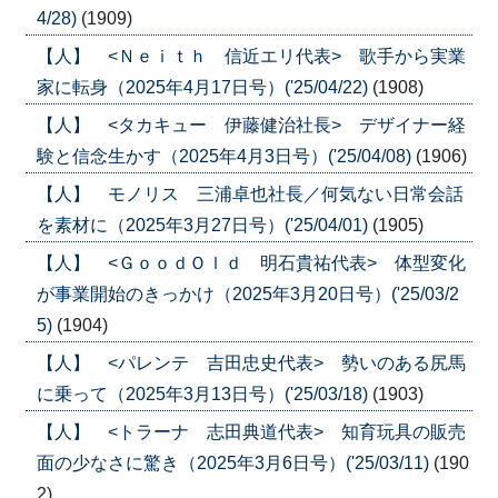
4/28)
(1909)
【人】 <Ｎｅｉｔｈ 信近エリ代表> 歌手から実業
家に転身（2025年4月17日号）('25/04/22)
(1908)
【人】 <タカキュー 伊藤健治社長> デザイナー経
験と信念生かす（2025年4月3日号）('25/04/08)
(1906)
【人】 モノリス 三浦卓也社長／何気ない日常会話
を素材に（2025年3月27日号）('25/04/01)
(1905)
【人】 <ＧｏｏｄＯｌｄ 明石貴祐代表> 体型変化
が事業開始のきっかけ（2025年3月20日号）('25/03/2
5)
(1904)
【人】 <パレンテ 吉田忠史代表> 勢いのある尻馬
に乗って（2025年3月13日号）('25/03/18)
(1903)
【人】 <トラーナ 志田典道代表> 知育玩具の販売
面の少なさに驚き（2025年3月6日号）('25/03/11)
(190
2)