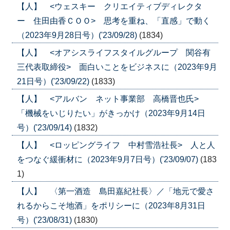
【人】 <ウェスキー クリエイティブディレクタ
ー 住田由香ＣＯＯ> 思考を重ね、「直感」で動く
（2023年9月28日号）('23/09/28)
(1834)
【人】 <オアシスライフスタイルグループ 関谷有
三代表取締役> 面白いことをビジネスに（2023年9月
21日号）('23/09/22)
(1833)
【人】 <アルバン ネット事業部 高橋晋也氏>
「機械をいじりたい」がきっかけ（2023年9月14日
号）('23/09/14)
(1832)
【人】 <ロッピングライフ 中村雪浩社長> 人と人
をつなぐ緩衝材に（2023年9月7日号）('23/09/07)
(183
1)
【人】 〈第一酒造 島田嘉紀社長〉／「地元で愛さ
れるからこそ地酒」をポリシーに（2023年8月31日
号）('23/08/31)
(1830)