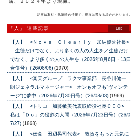
属、２０２４年より現職。
記事は取材・執筆時の情報で、現在は異なる場合があります。
「人」 連載記事
List
【人】 <Ｎｏｖａ Ｃｌｅａｒｌｙ 加納優誉社長>
生徒だけでなく、より多くの人の人生を／生徒だけ
でなく、より多くの人の人生を（2026年8月6日・13日
合併号）('26/08/06)
(1970)
【人】 <楽天グループ ラクマ事業部 長谷川健一
朗ジェネラルマネージャー> オンもオフも”ヴィンテ
ージ”に夢中（2026年7月30日号）('26/08/03)
(1969)
【人】 <トリコ 加藤敏美代表取締役社長ＣＥＯ>
私は「Ｄｏ」の役割の人間（2026年7月23日号）('26/0
7/27)
(1868)
【人】 <伝食 田辺晃司代表> 敦賀をもっと元気に