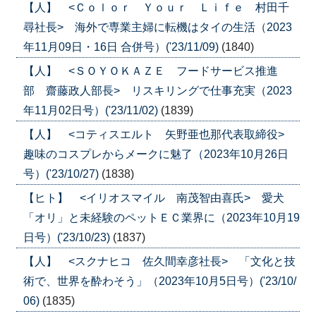
【人】 <Ｃｏｌｏｒ Ｙｏｕｒ Ｌｉｆｅ 村田千
尋社長> 海外で専業主婦に転機はタイの生活（2023
年11月09日・16日 合併号）('23/11/09)
(1840)
【人】 <ＳＯＹＯＫＡＺＥ フードサービス推進
部 齋藤政人部長> リスキリングで仕事充実（2023
年11月02日号）('23/11/02)
(1839)
【人】 <コティスエルト 矢野亜也那代表取締役>
趣味のコスプレからメークに魅了（2023年10月26日
号）('23/10/27)
(1838)
【ヒト】 <イリオスマイル 南茂智由喜氏> 愛犬
「オリ」と未経験のペットＥＣ業界に（2023年10月19
日号）('23/10/23)
(1837)
【人】 <スクナヒコ 佐久間幸彦社長> 「文化と技
術で、世界を酔わそう」（2023年10月5日号）('23/10/
06)
(1835)