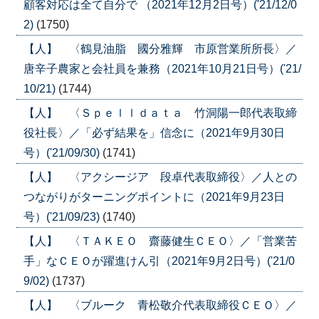
顧客対応は全て自分で （2021年12月2日号）('21/12/0
2)
(1750)
【人】 〈鶴見油脂 國分雅輝 市原営業所所長〉／
唐辛子農家と会社員を兼務（2021年10月21日号）('21/
10/21)
(1744)
【人】 〈Ｓｐｅｌｌｄａｔａ 竹洞陽一郎代表取締
役社長〉／「必ず結果を」信念に（2021年9月30日
号）('21/09/30)
(1741)
【人】 〈アクシージア 段卓代表取締役〉／人との
つながりがターニングポイントに（2021年9月23日
号）('21/09/23)
(1740)
【人】 〈ＴＡＫＥＯ 齋藤健生ＣＥＯ〉／「営業苦
手」なＣＥＯが躍進けん引（2021年9月2日号）('21/0
9/02)
(1737)
【人】 〈ブルーク 青松敬介代表取締役ＣＥＯ〉／