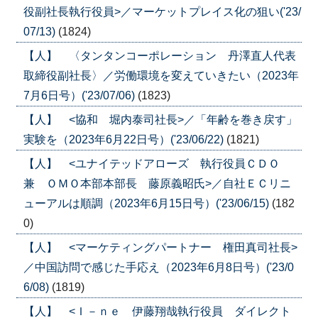
役副社長執行役員>／マーケットプレイス化の狙い('23/
07/13)
(1824)
【人】 〈タンタンコーポレーション 丹澤直人代表
取締役副社長〉／労働環境を変えていきたい（2023年
7月6日号）('23/07/06)
(1823)
【人】 <協和 堀内泰司社長>／「年齢を巻き戻す」
実験を（2023年6月22日号）('23/06/22)
(1821)
【人】 <ユナイテッドアローズ 執行役員ＣＤＯ
兼 ＯＭＯ本部本部長 藤原義昭氏>／自社ＥＣリニ
ューアルは順調（2023年6月15日号）('23/06/15)
(182
0)
【人】 <マーケティングパートナー 権田真司社長>
／中国訪問で感じた手応え（2023年6月8日号）('23/0
6/08)
(1819)
【人】 <Ｉ－ｎｅ 伊藤翔哉執行役員 ダイレクト