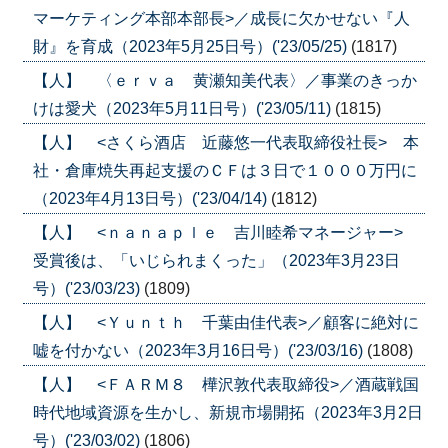
マーケティング本部本部長>／成長に欠かせない『人
財』を育成（2023年5月25日号）('23/05/25)
(1817)
【人】 〈ｅｒｖａ 黄瀬知美代表〉／事業のきっか
けは愛犬（2023年5月11日号）('23/05/11)
(1815)
【人】 <さくら酒店 近藤悠一代表取締役社長> 本
社・倉庫焼失再起支援のＣＦは３日で１０００万円に
（2023年4月13日号）('23/04/14)
(1812)
【人】 <ｎａｎａｐｌｅ 吉川睦希マネージャー>
受賞後は、「いじられまくった」（2023年3月23日
号）('23/03/23)
(1809)
【人】 <Ｙｕｎｔｈ 千葉由佳代表>／顧客に絶対に
嘘を付かない（2023年3月16日号）('23/03/16)
(1808)
【人】 <ＦＡＲＭ８ 樺沢敦代表取締役>／酒蔵戦国
時代地域資源を生かし、新規市場開拓（2023年3月2日
号）('23/03/02)
(1806)