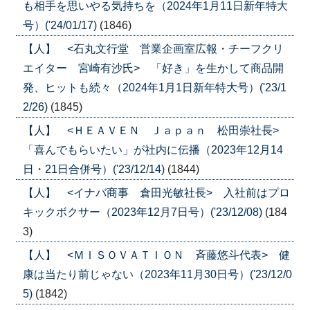
も相手を思いやる気持ちを（2024年1月11日新年特大
号）('24/01/17)
(1846)
【人】 <石丸文行堂 営業企画室広報・チーフクリ
エイター 宮崎有沙氏> 「好き」を生かして商品開
発、ヒットも続々（2024年1月1日新年特大号）('23/1
2/26)
(1845)
【人】 <ＨＥＡＶＥＮ Ｊａｐａｎ 松田崇社長>
「喜んでもらいたい」が社内に伝播（2023年12月14
日・21日合併号）('23/12/14)
(1844)
【人】 <イナバ商事 倉田光敏社長> 入社前はプロ
キックボクサー（2023年12月7日号）('23/12/08)
(184
3)
【人】 <ＭＩＳＯＶＡＴＩＯＮ 斉藤悠斗代表> 健
康は当たり前じゃない（2023年11月30日号）('23/12/0
5)
(1842)