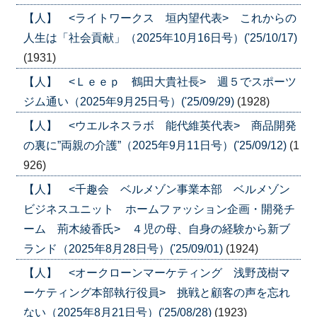
【人】 <ライトワークス 垣内望代表> これからの
人生は「社会貢献」（2025年10月16日号）('25/10/17)
(1931)
【人】 <Ｌｅｅｐ 鶴田大貴社長> 週５でスポーツ
ジム通い（2025年9月25日号）('25/09/29)
(1928)
【人】 <ウエルネスラボ 能代維英代表> 商品開発
の裏に”両親の介護”（2025年9月11日号）('25/09/12)
(1
926)
【人】 <千趣会 ベルメゾン事業本部 ベルメゾン
ビジネスユニット ホームファッション企画・開発チ
ーム 荊木綾香氏> ４児の母、自身の経験から新ブ
ランド（2025年8月28日号）('25/09/01)
(1924)
【人】 <オークローンマーケティング 浅野茂樹マ
ーケティング本部執行役員> 挑戦と顧客の声を忘れ
ない（2025年8月21日号）('25/08/28)
(1923)