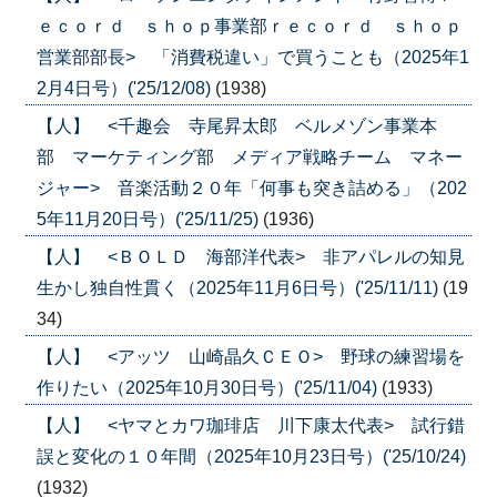
ｅｃｏｒｄ ｓｈｏｐ事業部ｒｅｃｏｒｄ ｓｈｏｐ
営業部部長> 「消費税違い」で買うことも（2025年1
2月4日号）('25/12/08)
(1938)
【人】 <千趣会 寺尾昇太郎 ベルメゾン事業本
部 マーケティング部 メディア戦略チーム マネー
ジャー> 音楽活動２０年「何事も突き詰める」（202
5年11月20日号）('25/11/25)
(1936)
【人】 <ＢＯＬＤ 海部洋代表> 非アパレルの知見
生かし独自性貫く（2025年11月6日号）('25/11/11)
(19
34)
【人】 <アッツ 山崎晶久ＣＥＯ> 野球の練習場を
作りたい（2025年10月30日号）('25/11/04)
(1933)
【人】 <ヤマとカワ珈琲店 川下康太代表> 試行錯
誤と変化の１０年間（2025年10月23日号）('25/10/24)
(1932)