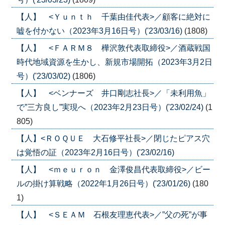
【人】 <Ｙｕｎｔｈ 千葉由佳代表>／顧客に絶対に
嘘を付かない（2023年3月16日号）('23/03/16)
(1808)
【人】 <ＦＡＲＭ８ 樺沢敦代表取締役>／酒蔵戦国
時代地域資源を生かし、新規市場開拓（2023年3月2日
号）('23/03/02)
(1806)
【人】 <ベンナーズ 井口剛志社長>／「未利用魚」
で”三方良し”実現へ（2023年2月23日号）('23/02/24)
(1
805)
【人】<ＲＯＱＵＥ 大石修平社長>／閉じたピアス穴
は覚悟の証（2023年2月16日号）('23/02/16)
【人】 <ｍｅｕｒｏｎ 金澤俊昌代表取締役>／ビー
ルの掛け算戦略（2022年1月26日号）('23/01/26)
(180
1)
【人】 <ＳＥＡＭ 石根友理恵代表>／”父の死”が事