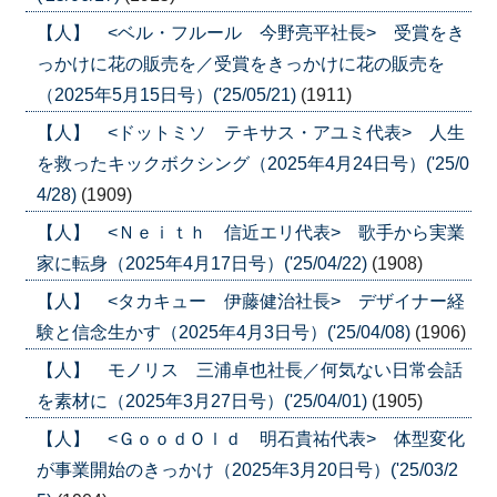
【人】 <ベル・フルール 今野亮平社長> 受賞をき
っかけに花の販売を／受賞をきっかけに花の販売を
（2025年5月15日号）('25/05/21)
(1911)
【人】 <ドットミソ テキサス・アユミ代表> 人生
を救ったキックボクシング（2025年4月24日号）('25/0
4/28)
(1909)
【人】 <Ｎｅｉｔｈ 信近エリ代表> 歌手から実業
家に転身（2025年4月17日号）('25/04/22)
(1908)
【人】 <タカキュー 伊藤健治社長> デザイナー経
験と信念生かす（2025年4月3日号）('25/04/08)
(1906)
【人】 モノリス 三浦卓也社長／何気ない日常会話
を素材に（2025年3月27日号）('25/04/01)
(1905)
【人】 <ＧｏｏｄＯｌｄ 明石貴祐代表> 体型変化
が事業開始のきっかけ（2025年3月20日号）('25/03/2