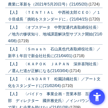
農業に革新を（2021年5月20日号）('21/05/20)
(1724)
【人】 〈ＴＥＮＴＩＡＬ 中西裕太郎ＣＥＯ〉／１
０倍成長「挑戦をスタンダードに」('21/04/15)
(1720)
【人】 〈オプスデータ 中野賀通代表取締役社長〉
／地方の惨状知り、地域課題解決型サブスク開始('21/0
4/08)
(1719)
【人】 〈Ｓｍａｓｈ 石山真也代表取締役社長〉／
新卒１年目で新会社社長に('21/04/01)
(1718)
【人】 〈ＫＡＰＯＫ ＪＡＰＡＮ 深井喜翔社長〉
／選んだ道が正解になる('21/03/04)
(1714)
【人】 〈ＡＮＤＡＲＴ 松園詩織社長〉／アート文
化をスタンダードに('21/02/04)
(1710)
【人】 〈バイドゥ 事業企画・営業本部 百度事業
部 ディレクター 國井雅史氏〉／インバウンド消滅
で苦しむ企業を助けたい('21/01/28)
(1709)