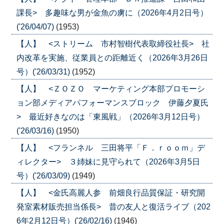
課長> 多趣味な男が金魚の虜に（2026年4月2日号）
('26/04/07)
(1953)
【人】 <ストリーム 市村智樹代表取締役社長> 社
内改革を実施、従業員との距離近く（2026年3月26日
号）('26/03/31)
(1952)
【人】 <ＺＯＺＯ マーケティング本部プロモーシ
ョン部メディアパフォーマンスブロック 伊藤夕夏氏
> 最近好きなのは「東風戦」（2026年3月12日号）
('26/03/16)
(1950)
【人】 <フランネル 三田将平「Ｆ．ｒｏｏｍ」デ
ィレクター> ３姉妹に見守られて（2026年3月5日
号）('26/03/09)
(1949)
【人】 <金氏高麗人参 前畑良行品質保証・研究開
発室素材販売担当係長> 昔の友人と復活ライブ（202
6年2月12日号）('26/02/16)
(1946)