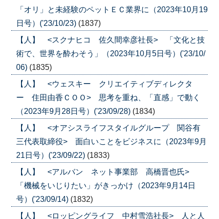
「オリ」と未経験のペットＥＣ業界に（2023年10月19
日号）('23/10/23)
(1837)
【人】 <スクナヒコ 佐久間幸彦社長> 「文化と技
術で、世界を酔わそう」（2023年10月5日号）('23/10/
06)
(1835)
【人】 <ウェスキー クリエイティブディレクタ
ー 住田由香ＣＯＯ> 思考を重ね、「直感」で動く
（2023年9月28日号）('23/09/28)
(1834)
【人】 <オアシスライフスタイルグループ 関谷有
三代表取締役> 面白いことをビジネスに（2023年9月
21日号）('23/09/22)
(1833)
【人】 <アルバン ネット事業部 高橋晋也氏>
「機械をいじりたい」がきっかけ（2023年9月14日
号）('23/09/14)
(1832)
【人】 <ロッピングライフ 中村雪浩社長> 人と人