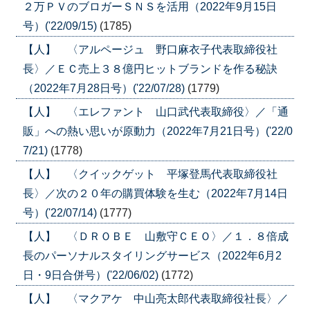
２万ＰＶのブロガーＳＮＳを活用（2022年9月15日
号）('22/09/15)
(1785)
【人】 〈アルページュ 野口麻衣子代表取締役社
長〉／ＥＣ売上３８億円ヒットブランドを作る秘訣
（2022年7月28日号）('22/07/28)
(1779)
【人】 〈エレファント 山口武代表取締役〉／「通
販」への熱い思いが原動力（2022年7月21日号）('22/0
7/21)
(1778)
【人】 〈クイックゲット 平塚登馬代表取締役社
長〉／次の２０年の購買体験を生む（2022年7月14日
号）('22/07/14)
(1777)
【人】 〈ＤＲＯＢＥ 山敷守ＣＥＯ〉／１．８倍成
長のパーソナルスタイリングサービス（2022年6月2
日・9日合併号）('22/06/02)
(1772)
【人】 〈マクアケ 中山亮太郎代表取締役社長〉／