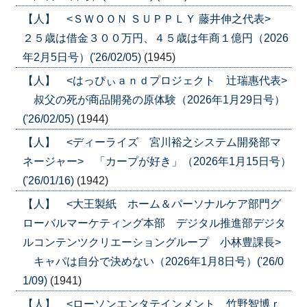
【人】 <ＳＷＯＯＮ ＳＵＰＰＬＹ 藤井伸之代表>
２５歳は借金３００万円、４５歳は年商１億円（2026
年2月5日号）('26/02/05)
(1945)
【人】 <はっぴぃａｎｄプロジェクト 辻瑞惠代表>
叔父の死が商品開発の原体験（2026年1月29日号）
('26/02/05)
(1944)
【人】 <ディーライズ 宮川裕之システム開発部マ
ネージャー> 「カープが好き」（2026年1月15日号）
('26/01/16)
(1942)
【人】 <大王製紙 ホーム＆パーソナルケア部門グ
ローバルマーケティング本部 デジタル推進部デジタ
ルコンテンツクリエーショングループ 小林豊課長>
キャパは自分で決めない（2026年1月8日号）('26/0
1/09)
(1941)
【人】 <ローソンエンタテインメント 竹野智博ｒ