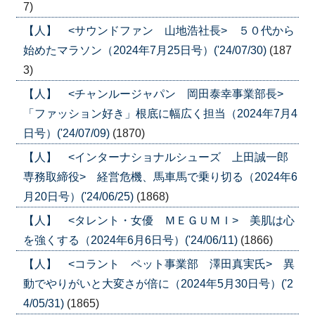
7)
【人】 <サウンドファン 山地浩社長> ５０代から
始めたマラソン（2024年7月25日号）('24/07/30)
(187
3)
【人】 <チャンルージャパン 岡田泰幸事業部長>
「ファッション好き」根底に幅広く担当（2024年7月4
日号）('24/07/09)
(1870)
【人】 <インターナショナルシューズ 上田誠一郎
専務取締役> 経営危機、馬車馬で乗り切る（2024年6
月20日号）('24/06/25)
(1868)
【人】 <タレント・女優 ＭＥＧＵＭＩ> 美肌は心
を強くする（2024年6月6日号）('24/06/11)
(1866)
【人】 <コラント ペット事業部 澤田真実氏> 異
動でやりがいと大変さが倍に（2024年5月30日号）('2
4/05/31)
(1865)