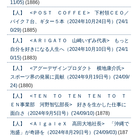
11/05)
(1886)
【人】 <ＰＯＳＴ ＣＯＦＦＥＥ> 下村領ＣＥＯ／
バイク７台、ギター５本（2024年10月24日号）('24/1
0/29)
(1885)
【人】 <ＡＲＩＧＡＴＯ 山崎いずみ代表> もっと
自分を好きになる人生へ（2024年10月10日号）('24/1
0/15)
(1883)
【人】 <アグーデザインプロダクト 横地康介氏>
スポーツ界の発展に貢献（2024年9月19日号）('24/09/
24)
(1880)
【人】 <ＴＥＮ ＴＯ ＴＥＮ ＴＥＮ ＴＯ Ｔ
ＥＮ事業部 河野智弘部長> 好きを生かした仕事に
面白さ（2024年9月5日号）('24/09/10)
(1878)
【人】 <ＡｌｇａｌｅＸ 高田大地社長> 「沖縄で
泡盛」が奇跡を（2024年8月29日号）('24/09/03)
(187