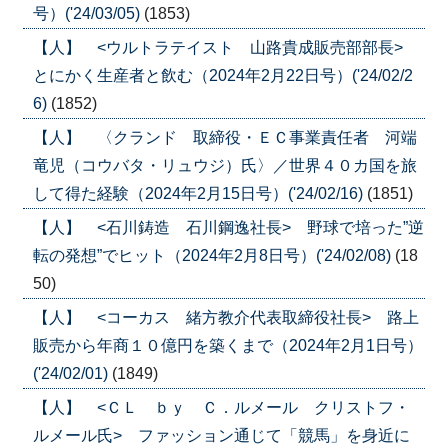
号）('24/03/05)
(1853)
【人】 <ウルトラテイスト 山路貴成販売部部長>
とにかく生産者と飲む（2024年2月22日号）('24/02/2
6)
(1852)
【人】 〈クランド 取締役・ＥＣ事業責任者 河端
竜児（コウバタ・リュウジ）氏〉／世界４０カ国を旅
して得た経験（2024年2月15日号）('24/02/16)
(1851)
【人】 <石川鋳造 石川鋼逸社長> 野球で培った”逆
転の発想”でヒット（2024年2月8日号）('24/02/08)
(18
50)
【人】 <コーカス 緒方教介代表取締役社長> 路上
販売から年商１０億円を築くまで（2024年2月1日号）
('24/02/01)
(1849)
【人】 <ＣＬ ｂｙ Ｃ．ルメール クリストフ・
ルメール氏> ファッション通じて「競馬」を身近に