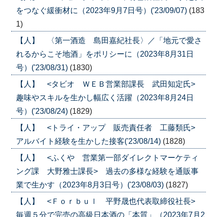
をつなぐ緩衝材に（2023年9月7日号）('23/09/07)
(183
1)
【人】 〈第一酒造 島田嘉紀社長〉／「地元で愛さ
れるからこそ地酒」をポリシーに（2023年8月31日
号）('23/08/31)
(1830)
【人】 <タビオ ＷＥＢ営業部課長 武田知定氏>
趣味やスキルを生かし幅広く活躍（2023年8月24日
号）('23/08/24)
(1829)
【人】 <トライ・アップ 販売責任者 工藤類氏>
アルバイト経験を生かした接客('23/08/14)
(1828)
【人】 <ふくや 営業第一部ダイレクトマーケティ
ング課 大野雅士課長> 過去の多様な経験を通販事
業で生かす（2023年8月3日号）('23/08/03)
(1827)
【人】 <Ｆｏｒｂｕｌ 平野晟也代表取締役社長>
毎週５分で完売の高級日本酒の「本質」（2023年7月2