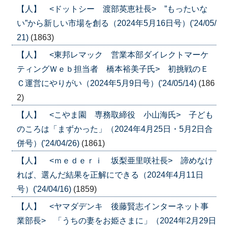
【人】 <ドットシー 渡部英恵社長> ”もったいな
い”から新しい市場を創る（2024年5月16日号）('24/05/
21)
(1863)
【人】 <東邦レマック 営業本部ダイレクトマーケ
ティングＷｅｂ担当者 橋本裕美子氏> 初挑戦のＥ
Ｃ運営にやりがい（2024年5月9日号）('24/05/14)
(186
2)
【人】 <こやま園 専務取締役 小山海氏> 子ども
のころは「まずかった」（2024年4月25日・5月2日合
併号）('24/04/26)
(1861)
【人】 <ｍｅｄｅｒｉ 坂梨亜里咲社長> 諦めなけ
れば、選んだ結果を正解にできる（2024年4月11日
号）('24/04/16)
(1859)
【人】 <ヤマダデンキ 後藤賢志インターネット事
業部長> 「うちの妻をお姫さまに」（2024年2月29日