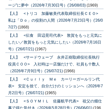
ージ”に夢中（2026年7月30日号）('26/08/03)
(1969)
【人】 <トリコ 加藤敏美代表取締役社長ＣＥＯ>
私は「Ｄｏ」の役割の人間（2026年7月23日号）('26/0
7/27)
(1868)
【人】 <伝食 田辺晃司代表> 敦賀をもっと元気に
したい／敦賀をもっと元気にしたい（2026年7月16日
号）('26/07/21)
(1967)
【人】 <サードウェーブ 永井正樹取締役社長執行
役員ＣＯＯ> 入社時は一店舗だけで、社員も十数人
（2026年7月9日号）('26/07/21)
(1966)
【人】 <Ｃｕｒｌｙ Ｍｅ カーリーガールリン代
表> 安定を捨て、自分だけのミッションへ（2026年7
月2日号）('26/07/21)
(1965)
【人】 <ＳＯＹＭＩＬ 佐藤航平代表> 祖父の畑仕
事で得た気付き（2026年5月28日号）('26/06/01)
(196