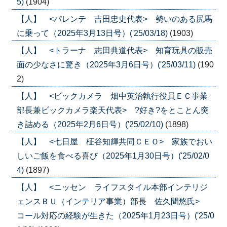
5)
(1904)
【人】 <パレンテ 吉田忠史代表> 勢いのある尻馬
に乗って（2025年3月13日号）('25/03/18)
(1903)
【人】 <トラーナ 志田典道代表> 知育玩具の販売
面の少なさに驚き（2025年3月6日号）('25/03/11)
(190
2)
【人】 <ビックカメラ 畑中英治執行役員ＥＣ事業
部長兼ビックカメラ楽天代表> ?好き?をとことん突
き詰める（2025年2月6日号）('25/02/10)
(1898)
【人】 <七日屋 柾谷知輝共同ＣＥＯ> 家族でおい
しいご飯を食べる喜び（2025年1月30日号）('25/02/0
4)
(1897)
【人】 <ニッセン ライフスタイル本部インテリジ
ェンスＢＵ（インテリア事業）部長 佐久間悠氏>
コール対応の経験が生きた（2025年1月23日号）('25/0