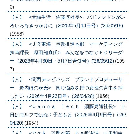
0)
【人】 <犬猫生活 佐藤淳社長> バドミントンがい
ろいろなきっかけに（2026年5月14日号）('26/05/18)
(1958)
【人】 <ＪＲ東海 事業推進本部 マーケティング
担当課長 原田知直氏> みんなをつなぐＥＣリーダ
ー（2026年4月30日・5月7日合併号）('26/05/12)
(195
7)
【人】 <関西テレビハッズ ブランドプロデューサ
ー 野内ほのか氏> 同じ悩みを持つ女性の背中を押
したい（2026年4月23日号）('26/04/28)
(1956)
【人】 <Ｃａｎｎａ Ｔｅｃｈ 須藤晃通社長> 土
日はゴルフではなく子どもと（2026年4月9日号）('26/
04/20)
(1954)
【人】 <アクト 管理本部 ＤＸ推進課 吉田和由