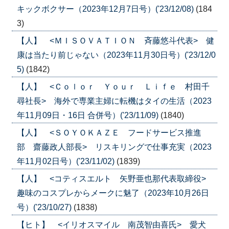
キックボクサー（2023年12月7日号）('23/12/08)
(184
3)
【人】 <ＭＩＳＯＶＡＴＩＯＮ 斉藤悠斗代表> 健
康は当たり前じゃない（2023年11月30日号）('23/12/0
5)
(1842)
【人】 <Ｃｏｌｏｒ Ｙｏｕｒ Ｌｉｆｅ 村田千
尋社長> 海外で専業主婦に転機はタイの生活（2023
年11月09日・16日 合併号）('23/11/09)
(1840)
【人】 <ＳＯＹＯＫＡＺＥ フードサービス推進
部 齋藤政人部長> リスキリングで仕事充実（2023
年11月02日号）('23/11/02)
(1839)
【人】 <コティスエルト 矢野亜也那代表取締役>
趣味のコスプレからメークに魅了（2023年10月26日
号）('23/10/27)
(1838)
【ヒト】 <イリオスマイル 南茂智由喜氏> 愛犬