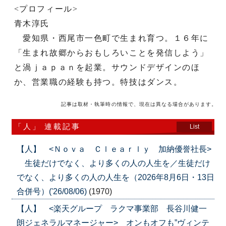
<プロフィール>
青木淳氏
愛知県・西尾市一色町で生まれ育つ。１６年に
「生まれ故郷からおもしろいことを発信しよう」
と渦ｊａｐａｎを起業。サウンドデザインのほ
か、営業職の経験も持つ。特技はダンス。
記事は取材・執筆時の情報で、現在は異なる場合があります。
「人」 連載記事
List
【人】 <Ｎｏｖａ Ｃｌｅａｒｌｙ 加納優誉社長>
生徒だけでなく、より多くの人の人生を／生徒だけ
でなく、より多くの人の人生を（2026年8月6日・13日
合併号）('26/08/06)
(1970)
【人】 <楽天グループ ラクマ事業部 長谷川健一
朗ジェネラルマネージャー> オンもオフも”ヴィンテ