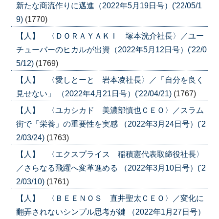
新たな商流作りに邁進（2022年5月19日号）('22/05/1
9)
(1770)
【人】 〈ＤＯＲＡＹＡＫＩ 塚本洸介社長〉／ユー
チューバーのヒカルが出資（2022年5月12日号）('22/0
5/12)
(1769)
【人】 〈愛しとーと 岩本凌社長〉／「自分を良く
見せない」 （2022年4月21日号）('22/04/21)
(1767)
【人】 〈ユカシカド 美濃部慎也ＣＥＯ〉／スラム
街で「栄養」の重要性を実感 （2022年3月24日号）('2
2/03/24)
(1763)
【人】 〈エクスプライス 稲積憲代表取締役社長〉
／さらなる飛躍へ変革進める （2022年3月10日号）('2
2/03/10)
(1761)
【人】 〈ＢＥＥＮＯＳ 直井聖太ＣＥＯ〉／変化に
翻弄されないシンプル思考が鍵 （2022年1月27日号）