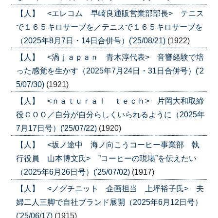
【人】 <エレコム 早崎良通販営業部部長> テニス
で１６５キロサーブを／テニスで１６５キロサーブを
（2025年8月7日・14日合併号）('25/08/21)
(1922)
【人】 <渦ｊａｐａｎ 青木淳代表> 音響経験で培
った感覚を生かす（2025年7月24日・31日合併号）('2
5/07/30)
(1921)
【人】 <ｎａｔｕｒａｌ ｔｅｃｈ> 片岡大和取締
役ＣＯＯ／自分が自分らしくいられるように（2025年
7月17日号）('25/07/22)
(1920)
【人】 <坂ノ途中 海ノ向こうコーヒー事業部 執
行役員 山本博文氏> ”コーヒーの現場”を伝えたい
（2025年6月26日号）('25/07/02)
(1917)
【人】 <ノグチニット 企画担当 上坪裕子氏> 夫
婦二人三脚で自社ブランド展開（2025年6月12日号）
('25/06/17)
(1915)