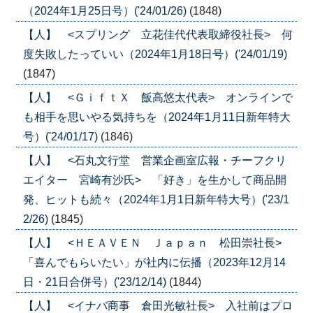
（2024年1月25日号）('24/01/26)
(1848)
【人】 <スプリング 立花佳代代表取締役社長> 何
度失敗したっていい（2024年1月18日号）('24/01/19)
(1847)
【人】 <ＧｉｆｔＸ 飯高悠太代表> オンラインで
も相手を思いやる気持ちを（2024年1月11日新年特大
号）('24/01/17)
(1846)
【人】 <石丸文行堂 営業企画室広報・チーフクリ
エイター 宮崎有沙氏> 「好き」を生かして商品開
発、ヒットも続々（2024年1月1日新年特大号）('23/1
2/26)
(1845)
【人】 <ＨＥＡＶＥＮ Ｊａｐａｎ 松田崇社長>
「喜んでもらいたい」が社内に伝播（2023年12月14
日・21日合併号）('23/12/14)
(1844)
【人】 <イナバ商事 倉田光敏社長> 入社前はプロ