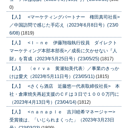
0)
【人】 <マーケティングパートナー 権田真司社長>
／中国訪問で感じた手応え（2023年6月8日号）('23/0
6/08)
(1819)
【人】 <Ｉ－ｎｅ 伊藤翔哉執行役員 ダイレクト
マーケティング本部本部長>／成長に欠かせない『人
財』を育成（2023年5月25日号）('23/05/25)
(1817)
【人】 〈ｅｒｖａ 黄瀬知美代表〉／事業のきっか
けは愛犬（2023年5月11日号）('23/05/11)
(1815)
【人】 <さくら酒店 近藤悠一代表取締役社長> 本
社・倉庫焼失再起支援のＣＦは３日で１０００万円に
（2023年4月13日号）('23/04/14)
(1812)
【人】 <ｎａｎａｐｌｅ 吉川睦希マネージャー>
受賞後は、「いじられまくった」（2023年3月23日
号）('23/03/23)
(1809)