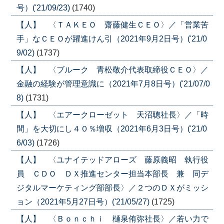
号）('21/09/23)
(1740)
【人】 〈ＴＡＫＥＯ 齋藤健生ＣＥＯ〉／「営業苦
手」なＣＥＯが躍進けん引（2021年9月2日号）('21/0
9/02)
(1737)
【人】 〈ブルーク 青松敬介代表取締役ＣＥＯ〉／
金融の経験が管理意識に（2021年7月8日号）('21/07/0
8)
(1731)
【人】 〈エアークローゼット 天沼聰社長〉／「時
間」を大切にし４０％増収（2021年6月3日号）('21/0
6/03)
(1726)
【人】 〈ユナイテッドアローズ 藤原義昭 執行役
員 ＣＤＯ ＤＸ推進センター担当本部長 兼 同デ
ジタルマーケティング部部長〉／２つのＤＸがミッシ
ョン（2021年5月27日号）('21/05/27)
(1725)
【人】 〈Ｂｏｎｃｈｉ 樋泉侑弥社長〉／若い力で