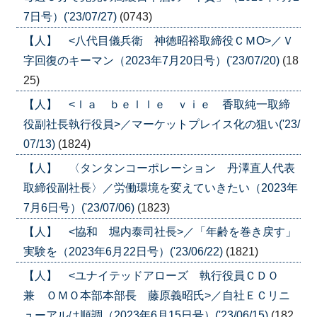
7日号）('23/07/27)
(0743)
【人】 <八代目儀兵衛 神徳昭裕取締役ＣＭО>／Ｖ
字回復のキーマン（2023年7月20日号）('23/07/20)
(18
25)
【人】 <ｌａ ｂｅｌｌｅ ｖｉｅ 香取純一取締
役副社長執行役員>／マーケットプレイス化の狙い('23/
07/13)
(1824)
【人】 〈タンタンコーポレーション 丹澤直人代表
取締役副社長〉／労働環境を変えていきたい（2023年
7月6日号）('23/07/06)
(1823)
【人】 <協和 堀内泰司社長>／「年齢を巻き戻す」
実験を（2023年6月22日号）('23/06/22)
(1821)
【人】 <ユナイテッドアローズ 執行役員ＣＤＯ
兼 ＯＭＯ本部本部長 藤原義昭氏>／自社ＥＣリニ
ューアルは順調（2023年6月15日号）('23/06/15)
(182