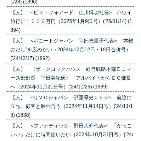
1/28)
(1896)
【人】 <ビィ・フォアード 山川博功社長> ハワイ
旅行に１０００万円（2025年1月9日号）('25/01/14)
(1
894)
【人】 <ボニートジャパン 阿部恵里子代表> ”本物
のだし”を広めたい（2024年12月12日・19日合併号）
('24/12/17)
(1892)
【人】 〈ザ・クロックハウス 経営戦略本部Ｅコマ
ース部部長 平田美紀氏〉 アルバイトからＥＣ部長
へ（2024年11月21日号）('24/11/26)
(1889)
【人】 <ＱＶＣジャパン 伊藤淳史ＣＥＯ> 前線に
立ち、顧客と触れ合う（2024年11月14日号）('24/11/1
8)
(1888)
【人】 <ファナティック 野田大介代表> 「かっこ
いい」だけに時間使いたい（2024年10月31日号）('24/