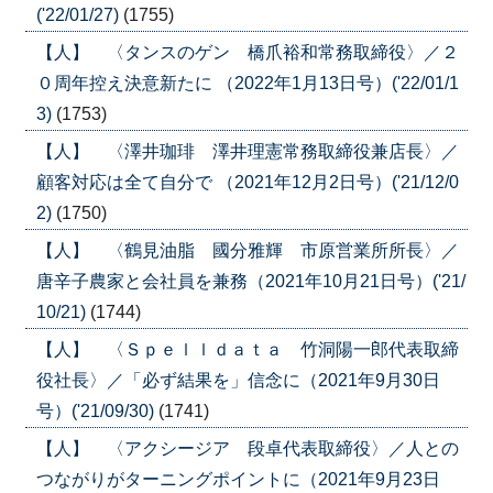
('22/01/27)
(1755)
【人】 〈タンスのゲン 橋爪裕和常務取締役〉／２
０周年控え決意新たに （2022年1月13日号）('22/01/1
3)
(1753)
【人】 〈澤井珈琲 澤井理憲常務取締役兼店長〉／
顧客対応は全て自分で （2021年12月2日号）('21/12/0
2)
(1750)
【人】 〈鶴見油脂 國分雅輝 市原営業所所長〉／
唐辛子農家と会社員を兼務（2021年10月21日号）('21/
10/21)
(1744)
【人】 〈Ｓｐｅｌｌｄａｔａ 竹洞陽一郎代表取締
役社長〉／「必ず結果を」信念に（2021年9月30日
号）('21/09/30)
(1741)
【人】 〈アクシージア 段卓代表取締役〉／人との
つながりがターニングポイントに（2021年9月23日