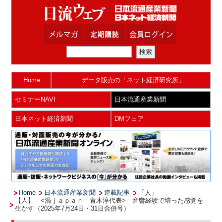
Home
データ販売の「ネット経済研究所」
セミナーNAVI
日本流通産業新聞
日本ネット経済新聞
DMフェア
Home
日本流通産業新聞
連載記事
「人」
【人】 <渦ｊａｐａｎ 青木淳代表> 音響経験で培った感覚を
生かす（2025年7月24日・31日合併号）