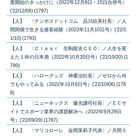
業開始のきっかけに（2022年12月8日・15日合併号）
('22/12/08)
(1797)
【人】 〈テンポスドットコム 品川絵美社長〉／人
間関係で生きる接客経験（2022年11月10日号）('22/1
1/10)
(1793)
【人】 〈Ｃｌｅａｒ 生駒龍史ＣＥＯ〉／人生を変
えた１杯の日本酒（2022年10月20日号）('22/10/20)
(1
790)
【人】 〈ハローグッズ 神重治社長〉／ゼロから何
でもやってみる（2022年10月6日号）('22/10/06)
(178
8)
【人】 〈ニューネックス 藤光謙司社長〉／ＥＣサ
イトでスポーツ業界の課題解決へ（2022年9月29日
号）('22/09/29)
(1787)
【人】 〈マリコローレ 金岡茉莉子代表〉／月間５