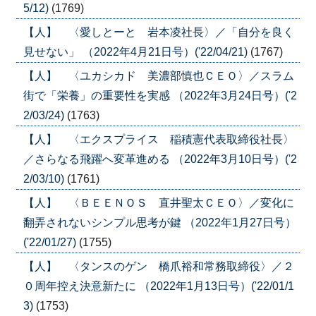
5/12)
(1769)
【人】 〈愛しとーと 岩本凌社長〉／「自分を良く
見せない」 （2022年4月21日号）('22/04/21)
(1767)
【人】 〈ユカシカド 美濃部慎也ＣＥＯ〉／スラム
街で「栄養」の重要性を実感 （2022年3月24日号）('2
2/03/24)
(1763)
【人】 〈エクスプライス 稲積憲代表取締役社長〉
／さらなる飛躍へ変革進める （2022年3月10日号）('2
2/03/10)
(1761)
【人】 〈ＢＥＥＮＯＳ 直井聖太ＣＥＯ〉／変化に
翻弄されないシンプル思考が鍵 （2022年1月27日号）
('22/01/27)
(1755)
【人】 〈タンスのゲン 橋爪裕和常務取締役〉／２
０周年控え決意新たに （2022年1月13日号）('22/01/1
3)
(1753)