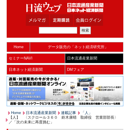
Home
データ販売の「ネット経済研究所」
セミナーNAVI
日本流通産業新聞
日本ネット経済新聞
DMフェア
Home
日本流通産業新聞
連載記事
「人」
【人】 〈スクロール３６０ 鈴木康晴 取締役 営業部部長〉
／「次の未来に再度挑む」