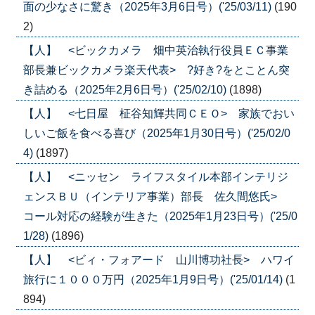
面の少なさに驚き（2025年3月6日号）('25/03/11)
(190
2)
【人】 <ビックカメラ 畑中英治執行役員ＥＣ事業
部長兼ビックカメラ楽天代表> ?好き?をとことん突
き詰める（2025年2月6日号）('25/02/10)
(1898)
【人】 <七日屋 柾谷知輝共同ＣＥＯ> 家族でおい
しいご飯を食べる喜び（2025年1月30日号）('25/02/0
4)
(1897)
【人】 <ニッセン ライフスタイル本部インテリジ
ェンスＢＵ（インテリア事業）部長 佐久間悠氏>
コール対応の経験が生きた（2025年1月23日号）('25/0
1/28)
(1896)
【人】 <ビィ・フォアード 山川博功社長> ハワイ
旅行に１０００万円（2025年1月9日号）('25/01/14)
(1
894)