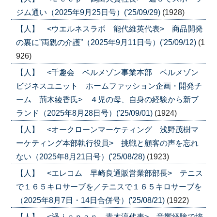
ジム通い（2025年9月25日号）('25/09/29)
(1928)
【人】 <ウエルネスラボ 能代維英代表> 商品開発
の裏に”両親の介護”（2025年9月11日号）('25/09/12)
(1
926)
【人】 <千趣会 ベルメゾン事業本部 ベルメゾン
ビジネスユニット ホームファッション企画・開発チ
ーム 荊木綾香氏> ４児の母、自身の経験から新ブ
ランド（2025年8月28日号）('25/09/01)
(1924)
【人】 <オークローンマーケティング 浅野茂樹マ
ーケティング本部執行役員> 挑戦と顧客の声を忘れ
ない（2025年8月21日号）('25/08/28)
(1923)
【人】 <エレコム 早崎良通販営業部部長> テニス
で１６５キロサーブを／テニスで１６５キロサーブを
（2025年8月7日・14日合併号）('25/08/21)
(1922)
【人】 <渦ｊａｐａｎ 青木淳代表> 音響経験で培