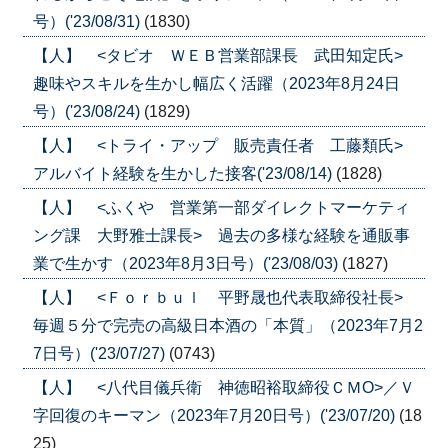
号）('23/08/31)
(1830)
【人】 <タビオ ＷＥＢ営業部課長 武田知定氏>
趣味やスキルを生かし幅広く活躍（2023年8月24日
号）('23/08/24)
(1829)
【人】 <トライ・アップ 販売責任者 工藤類氏>
アルバイト経験を生かした接客('23/08/14)
(1828)
【人】 <ふくや 営業第一部ダイレクトマーケティ
ング課 大野雅士課長> 過去の多様な経験を通販事
業で生かす（2023年8月3日号）('23/08/03)
(1827)
【人】 <Ｆｏｒｂｕｌ 平野晟也代表取締役社長>
毎週５分で完売の高級日本酒の「本質」（2023年7月2
7日号）('23/07/27)
(0743)
【人】 <八代目儀兵衛 神徳昭裕取締役ＣＭО>／Ｖ
字回復のキーマン（2023年7月20日号）('23/07/20)
(18
25)