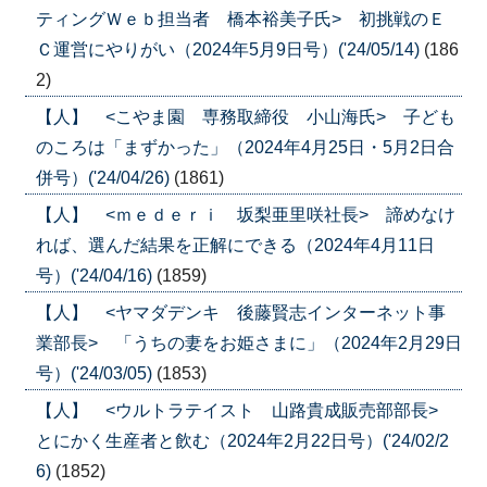
ティングＷｅｂ担当者 橋本裕美子氏> 初挑戦のＥ
Ｃ運営にやりがい（2024年5月9日号）('24/05/14)
(186
2)
【人】 <こやま園 専務取締役 小山海氏> 子ども
のころは「まずかった」（2024年4月25日・5月2日合
併号）('24/04/26)
(1861)
【人】 <ｍｅｄｅｒｉ 坂梨亜里咲社長> 諦めなけ
れば、選んだ結果を正解にできる（2024年4月11日
号）('24/04/16)
(1859)
【人】 <ヤマダデンキ 後藤賢志インターネット事
業部長> 「うちの妻をお姫さまに」（2024年2月29日
号）('24/03/05)
(1853)
【人】 <ウルトラテイスト 山路貴成販売部部長>
とにかく生産者と飲む（2024年2月22日号）('24/02/2
6)
(1852)