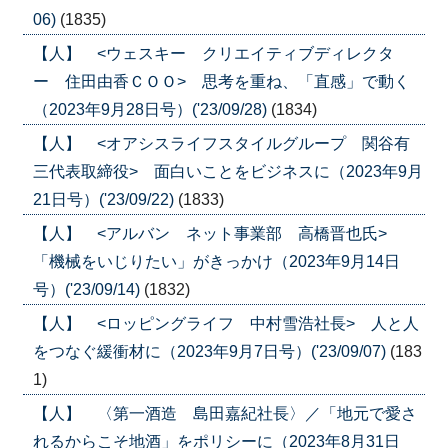
06)
(1835)
【人】 <ウェスキー クリエイティブディレクタ
ー 住田由香ＣＯＯ> 思考を重ね、「直感」で動く
（2023年9月28日号）('23/09/28)
(1834)
【人】 <オアシスライフスタイルグループ 関谷有
三代表取締役> 面白いことをビジネスに（2023年9月
21日号）('23/09/22)
(1833)
【人】 <アルバン ネット事業部 高橋晋也氏>
「機械をいじりたい」がきっかけ（2023年9月14日
号）('23/09/14)
(1832)
【人】 <ロッピングライフ 中村雪浩社長> 人と人
をつなぐ緩衝材に（2023年9月7日号）('23/09/07)
(183
1)
【人】 〈第一酒造 島田嘉紀社長〉／「地元で愛さ
れるからこそ地酒」をポリシーに（2023年8月31日