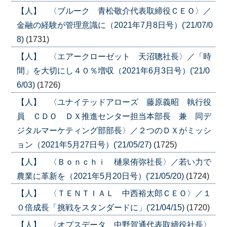
【人】 〈ブルーク 青松敬介代表取締役ＣＥＯ〉／
金融の経験が管理意識に（2021年7月8日号）('21/07/0
8)
(1731)
【人】 〈エアークローゼット 天沼聰社長〉／「時
間」を大切にし４０％増収（2021年6月3日号）('21/0
6/03)
(1726)
【人】 〈ユナイテッドアローズ 藤原義昭 執行役
員 ＣＤＯ ＤＸ推進センター担当本部長 兼 同デ
ジタルマーケティング部部長〉／２つのＤＸがミッシ
ョン（2021年5月27日号）('21/05/27)
(1725)
【人】 〈Ｂｏｎｃｈｉ 樋泉侑弥社長〉／若い力で
農業に革新を（2021年5月20日号）('21/05/20)
(1724)
【人】 〈ＴＥＮＴＩＡＬ 中西裕太郎ＣＥＯ〉／１
０倍成長「挑戦をスタンダードに」('21/04/15)
(1720)
【人】 〈オプスデータ 中野賀通代表取締役社長〉