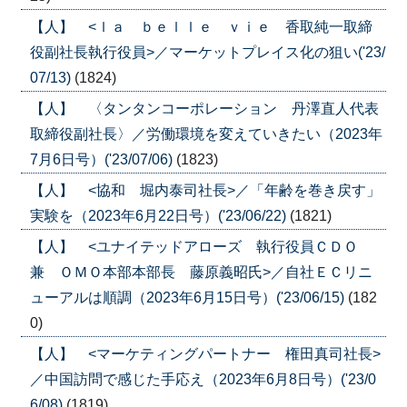
【人】 <ｌａ ｂｅｌｌｅ ｖｉｅ 香取純一取締
役副社長執行役員>／マーケットプレイス化の狙い('23/
07/13)
(1824)
【人】 〈タンタンコーポレーション 丹澤直人代表
取締役副社長〉／労働環境を変えていきたい（2023年
7月6日号）('23/07/06)
(1823)
【人】 <協和 堀内泰司社長>／「年齢を巻き戻す」
実験を（2023年6月22日号）('23/06/22)
(1821)
【人】 <ユナイテッドアローズ 執行役員ＣＤＯ
兼 ＯＭＯ本部本部長 藤原義昭氏>／自社ＥＣリニ
ューアルは順調（2023年6月15日号）('23/06/15)
(182
0)
【人】 <マーケティングパートナー 権田真司社長>
／中国訪問で感じた手応え（2023年6月8日号）('23/0
6/08)
(1819)