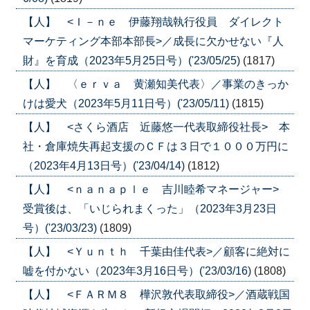
【人】 <Ｉ－ｎｅ 伊藤翔哉執行役員 ダイレクト
マーケティング本部本部長>／成長に欠かせない『人
財』を育成（2023年5月25日号）('23/05/25)
(1817)
【人】 〈ｅｒｖａ 黄瀬知美代表〉／事業のきっか
けは愛犬（2023年5月11日号）('23/05/11)
(1815)
【人】 <さくら酒店 近藤悠一代表取締役社長> 本
社・倉庫焼失再起支援のＣＦは３日で１０００万円に
（2023年4月13日号）('23/04/14)
(1812)
【人】 <ｎａｎａｐｌｅ 吉川睦希マネージャー>
受賞後は、「いじられまくった」（2023年3月23日
号）('23/03/23)
(1809)
【人】 <Ｙｕｎｔｈ 千葉由佳代表>／顧客に絶対に
嘘を付かない（2023年3月16日号）('23/03/16)
(1808)
【人】 <ＦＡＲＭ８ 樺沢敦代表取締役>／酒蔵戦国