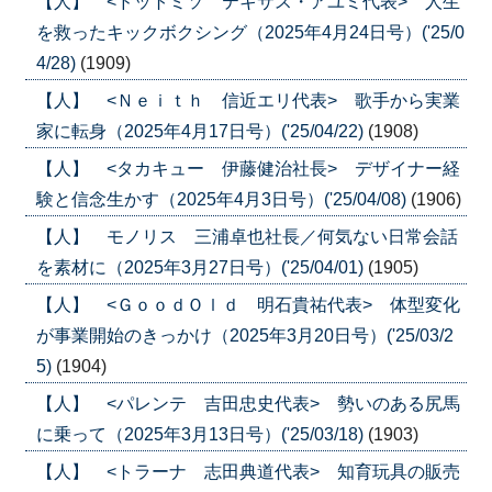
【人】 <ドットミソ テキサス・アユミ代表> 人生
を救ったキックボクシング（2025年4月24日号）('25/0
4/28)
(1909)
【人】 <Ｎｅｉｔｈ 信近エリ代表> 歌手から実業
家に転身（2025年4月17日号）('25/04/22)
(1908)
【人】 <タカキュー 伊藤健治社長> デザイナー経
験と信念生かす（2025年4月3日号）('25/04/08)
(1906)
【人】 モノリス 三浦卓也社長／何気ない日常会話
を素材に（2025年3月27日号）('25/04/01)
(1905)
【人】 <ＧｏｏｄＯｌｄ 明石貴祐代表> 体型変化
が事業開始のきっかけ（2025年3月20日号）('25/03/2
5)
(1904)
【人】 <パレンテ 吉田忠史代表> 勢いのある尻馬
に乗って（2025年3月13日号）('25/03/18)
(1903)
【人】 <トラーナ 志田典道代表> 知育玩具の販売