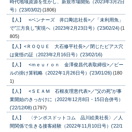
時代地域資源を生かし、新規市場開拓（2023年3月2日
号）('23/03/02)
(1806)
【人】 <ベンナーズ 井口剛志社長>／「未利用魚」
で”三方良し”実現へ（2023年2月23日号）('23/02/24)
(1
805)
【人】<ＲＯＱＵＥ 大石修平社長>／閉じたピアス穴
は覚悟の証（2023年2月16日号）('23/02/16)
【人】 <ｍｅｕｒｏｎ 金澤俊昌代表取締役>／ビー
ルの掛け算戦略（2022年1月26日号）('23/01/26)
(180
1)
【人】 <ＳＥＡＭ 石根友理恵代表>／”父の死”が事
業開始のきっかけに（2022年12月8日・15日合併号）
('22/12/08)
(1797)
【人】 〈テンポスドットコム 品川絵美社長〉／人
間関係で生きる接客経験（2022年11月10日号）('22/1