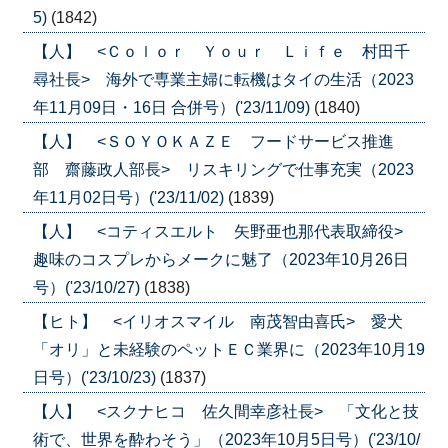
5)
(1842)
【人】 <Ｃｏｌｏｒ Ｙｏｕｒ Ｌｉｆｅ 村田千
尋社長> 海外で専業主婦に転機はタイの生活（2023
年11月09日・16日 合併号）('23/11/09)
(1840)
【人】 <ＳＯＹＯＫＡＺＥ フードサービス推進
部 齋藤政人部長> リスキリングで仕事充実（2023
年11月02日号）('23/11/02)
(1839)
【人】 <コティスエルト 矢野亜也那代表取締役>
趣味のコスプレからメークに魅了（2023年10月26日
号）('23/10/27)
(1838)
【ヒト】 <イリオスマイル 南茂智由喜氏> 愛犬
「オリ」と未経験のペットＥＣ業界に（2023年10月19
日号）('23/10/23)
(1837)
【人】 <スクナヒコ 佐久間幸彦社長> 「文化と技
術で、世界を酔わそう」（2023年10月5日号）('23/10/