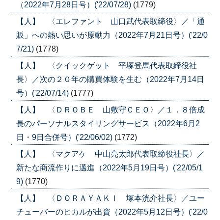
（2022年7月28日号）('22/07/28)
(1779)
【人】 〈エレファント 山口武代表取締役〉／「通
販」への熱い思いが原動力（2022年7月21日号）('22/0
7/21)
(1778)
【人】 〈クイックゲット 平塚登馬代表取締役社
長〉／次の２０年の購買体験を生む（2022年7月14日
号）('22/07/14)
(1777)
【人】 〈ＤＲＯＢＥ 山敷守ＣＥＯ〉／１．８倍成
長のパーソナルスタイリングサービス（2022年6月2
日・9日合併号）('22/06/02)
(1772)
【人】 〈マクアケ 中山亮太郎代表取締役社長〉／
新たな商流作りに邁進（2022年5月19日号）('22/05/1
9)
(1770)
【人】 〈ＤＯＲＡＹＡＫＩ 塚本洸介社長〉／ユー
チューバーのヒカルが出資（2022年5月12日号）('22/0