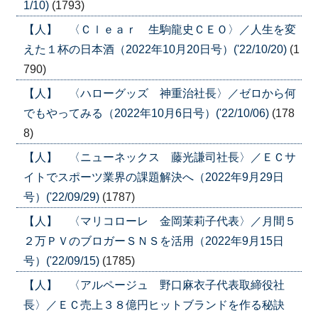
1/10)
(1793)
【人】 〈Ｃｌｅａｒ 生駒龍史ＣＥＯ〉／人生を変
えた１杯の日本酒（2022年10月20日号）('22/10/20)
(1
790)
【人】 〈ハローグッズ 神重治社長〉／ゼロから何
でもやってみる（2022年10月6日号）('22/10/06)
(178
8)
【人】 〈ニューネックス 藤光謙司社長〉／ＥＣサ
イトでスポーツ業界の課題解決へ（2022年9月29日
号）('22/09/29)
(1787)
【人】 〈マリコローレ 金岡茉莉子代表〉／月間５
２万ＰＶのブロガーＳＮＳを活用（2022年9月15日
号）('22/09/15)
(1785)
【人】 〈アルページュ 野口麻衣子代表取締役社
長〉／ＥＣ売上３８億円ヒットブランドを作る秘訣