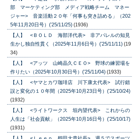
部 マーケティング部 メディア戦略チーム マネー
ジャー> 音楽活動２０年「何事も突き詰める」（202
5年11月20日号）('25/11/25)
(1936)
【人】 <ＢＯＬＤ 海部洋代表> 非アパレルの知見
生かし独自性貫く（2025年11月6日号）('25/11/11)
(19
34)
【人】 <アッツ 山崎晶久ＣＥＯ> 野球の練習場を
作りたい（2025年10月30日号）('25/11/04)
(1933)
【人】 <ヤマとカワ珈琲店 川下康太代表> 試行錯
誤と変化の１０年間（2025年10月23日号）('25/10/24)
(1932)
【人】 <ライトワークス 垣内望代表> これからの
人生は「社会貢献」（2025年10月16日号）('25/10/17)
(1931)
【人】 <Ｌｅｅｐ 鶴田大貴社長> 週５でスポーツ