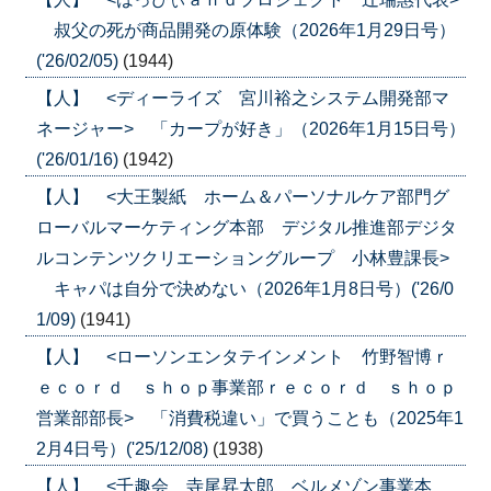
叔父の死が商品開発の原体験（2026年1月29日号）
('26/02/05)
(1944)
【人】 <ディーライズ 宮川裕之システム開発部マ
ネージャー> 「カープが好き」（2026年1月15日号）
('26/01/16)
(1942)
【人】 <大王製紙 ホーム＆パーソナルケア部門グ
ローバルマーケティング本部 デジタル推進部デジタ
ルコンテンツクリエーショングループ 小林豊課長>
キャパは自分で決めない（2026年1月8日号）('26/0
1/09)
(1941)
【人】 <ローソンエンタテインメント 竹野智博ｒ
ｅｃｏｒｄ ｓｈｏｐ事業部ｒｅｃｏｒｄ ｓｈｏｐ
営業部部長> 「消費税違い」で買うことも（2025年1
2月4日号）('25/12/08)
(1938)
【人】 <千趣会 寺尾昇太郎 ベルメゾン事業本