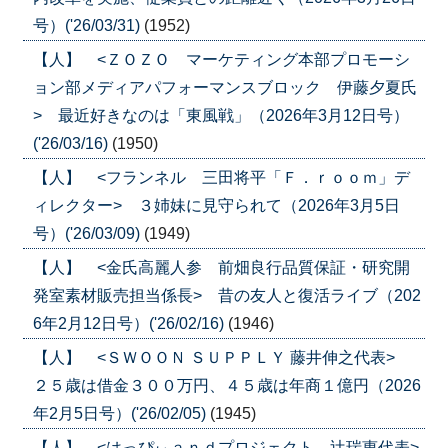
号）('26/03/31)
(1952)
【人】 <ＺＯＺＯ マーケティング本部プロモーシ
ョン部メディアパフォーマンスブロック 伊藤夕夏氏
> 最近好きなのは「東風戦」（2026年3月12日号）
('26/03/16)
(1950)
【人】 <フランネル 三田将平「Ｆ．ｒｏｏｍ」デ
ィレクター> ３姉妹に見守られて（2026年3月5日
号）('26/03/09)
(1949)
【人】 <金氏高麗人参 前畑良行品質保証・研究開
発室素材販売担当係長> 昔の友人と復活ライブ（202
6年2月12日号）('26/02/16)
(1946)
【人】 <ＳＷＯＯＮ ＳＵＰＰＬＹ 藤井伸之代表>
２５歳は借金３００万円、４５歳は年商１億円（2026
年2月5日号）('26/02/05)
(1945)
【人】 <はっぴぃａｎｄプロジェクト 辻瑞惠代表>