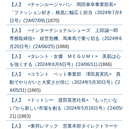
【人】 <チャンルージャパン 岡田泰幸事業部長>
「ファッション好き」根底に幅広く担当（2024年7月4
日号）('24/07/09)
(1870)
【人】 <インターナショナルシューズ 上田誠一郎
専務取締役> 経営危機、馬車馬で乗り切る（2024年6
月20日号）('24/06/25)
(1868)
【人】 <タレント・女優 ＭＥＧＵＭＩ> 美肌は心
を強くする（2024年6月6日号）('24/06/11)
(1866)
【人】 <コラント ペット事業部 澤田真実氏> 異
動でやりがいと大変さが倍に（2024年5月30日号）('2
4/05/31)
(1865)
【人】 <ドットシー 渡部英恵社長> ”もったいな
い”から新しい市場を創る（2024年5月16日号）('24/05/
21)
(1863)
【人】 <東邦レマック 営業本部ダイレクトマーケ