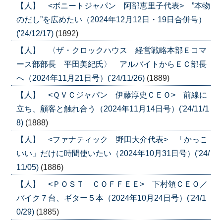
【人】 <ボニートジャパン 阿部恵里子代表> ”本物
のだし”を広めたい（2024年12月12日・19日合併号）
('24/12/17)
(1892)
【人】 〈ザ・クロックハウス 経営戦略本部Ｅコマ
ース部部長 平田美紀氏〉 アルバイトからＥＣ部長
へ（2024年11月21日号）('24/11/26)
(1889)
【人】 <ＱＶＣジャパン 伊藤淳史ＣＥＯ> 前線に
立ち、顧客と触れ合う（2024年11月14日号）('24/11/1
8)
(1888)
【人】 <ファナティック 野田大介代表> 「かっこ
いい」だけに時間使いたい（2024年10月31日号）('24/
11/05)
(1886)
【人】 <ＰＯＳＴ ＣＯＦＦＥＥ> 下村領ＣＥＯ／
バイク７台、ギター５本（2024年10月24日号）('24/1
0/29)
(1885)