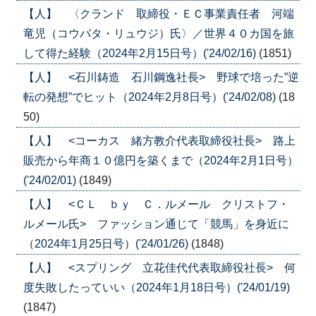
【人】 〈クランド 取締役・ＥＣ事業責任者 河端
竜児（コウバタ・リュウジ）氏〉／世界４０カ国を旅
して得た経験（2024年2月15日号）('24/02/16)
(1851)
【人】 <石川鋳造 石川鋼逸社長> 野球で培った”逆
転の発想”でヒット（2024年2月8日号）('24/02/08)
(18
50)
【人】 <コーカス 緒方教介代表取締役社長> 路上
販売から年商１０億円を築くまで（2024年2月1日号）
('24/02/01)
(1849)
【人】 <ＣＬ ｂｙ Ｃ．ルメール クリストフ・
ルメール氏> ファッション通じて「競馬」を身近に
（2024年1月25日号）('24/01/26)
(1848)
【人】 <スプリング 立花佳代代表取締役社長> 何
度失敗したっていい（2024年1月18日号）('24/01/19)
(1847)