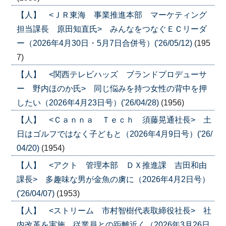
【人】 <ＪＲ東海 事業推進本部 マーケティング
担当課長 原田知直氏> みんなをつなぐＥＣリーダ
ー（2026年4月30日・5月7日合併号）('26/05/12)
(195
7)
【人】 <関西テレビハッズ ブランドプロデューサ
ー 野内ほのか氏> 同じ悩みを持つ女性の背中を押
したい（2026年4月23日号）('26/04/28)
(1956)
【人】 <Ｃａｎｎａ Ｔｅｃｈ 須藤晃通社長> 土
日はゴルフではなく子どもと（2026年4月9日号）('26/
04/20)
(1954)
【人】 <アクト 管理本部 ＤＸ推進課 吉田和由
課長> 多趣味な男が金魚の虜に（2026年4月2日号）
('26/04/07)
(1953)
【人】 <ストリーム 市村智樹代表取締役社長> 社
内改革を実施、従業員との距離近く（2026年3月26日