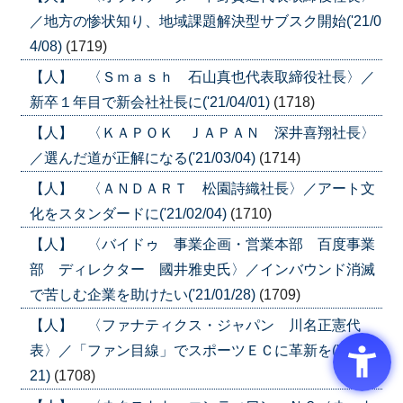
／地方の惨状知り、地域課題解決型サブスク開始('21/0
4/08)
(1719)
【人】 〈Ｓｍａｓｈ 石山真也代表取締役社長〉／
新卒１年目で新会社社長に('21/04/01)
(1718)
【人】 〈ＫＡＰＯＫ ＪＡＰＡＮ 深井喜翔社長〉
／選んだ道が正解になる('21/03/04)
(1714)
【人】 〈ＡＮＤＡＲＴ 松園詩織社長〉／アート文
化をスタンダードに('21/02/04)
(1710)
【人】 〈バイドゥ 事業企画・営業本部 百度事業
部 ディレクター 國井雅史氏〉／インバウンド消滅
で苦しむ企業を助けたい('21/01/28)
(1709)
【人】 〈ファナティクス・ジャパン 川名正憲代
表〉／「ファン目線」でスポーツＥＣに革新を('21/01/
21)
(1708)