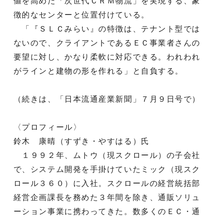
値を高めた「次世代ＣＲＭ物流」を実現する、象
徴的なセンターと位置付けている。
「『ＳＬＣみらい』の特徴は、テナント型では
ないので、クライアントであるＥＣ事業者さんの
要望に対し、かなり柔軟に対応できる。われわれ
がラインと建物の形を作れる」と自負する。
（続きは、「日本流通産業新聞」７月９日号で）
〈プロフィール〉
鈴木 康晴（すずき・やすはる）氏
１９９２年、ムトウ（現スクロール）の子会社
で、システム開発を手掛けていたミック（現スク
ロール３６０）に入社。スクロールの経営統括部
経営企画課長を務めた３年間を除き、通販ソリュ
ーション事業に携わってきた。数多くのＥＣ・通