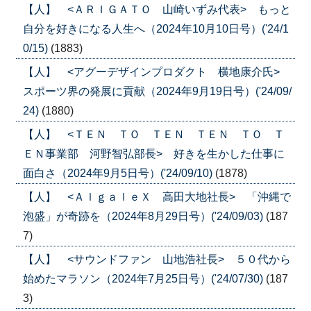
【人】 <ＡＲＩＧＡＴＯ 山崎いずみ代表> もっと
自分を好きになる人生へ（2024年10月10日号）('24/1
0/15)
(1883)
【人】 <アグーデザインプロダクト 横地康介氏>
スポーツ界の発展に貢献（2024年9月19日号）('24/09/
24)
(1880)
【人】 <ＴＥＮ ＴＯ ＴＥＮ ＴＥＮ ＴＯ Ｔ
ＥＮ事業部 河野智弘部長> 好きを生かした仕事に
面白さ（2024年9月5日号）('24/09/10)
(1878)
【人】 <ＡｌｇａｌｅＸ 高田大地社長> 「沖縄で
泡盛」が奇跡を（2024年8月29日号）('24/09/03)
(187
7)
【人】 <サウンドファン 山地浩社長> ５０代から
始めたマラソン（2024年7月25日号）('24/07/30)
(187
3)