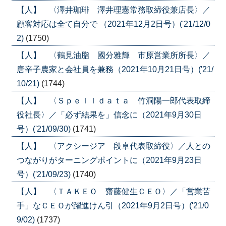
【人】 〈澤井珈琲 澤井理憲常務取締役兼店長〉／
顧客対応は全て自分で （2021年12月2日号）('21/12/0
2)
(1750)
【人】 〈鶴見油脂 國分雅輝 市原営業所所長〉／
唐辛子農家と会社員を兼務（2021年10月21日号）('21/
10/21)
(1744)
【人】 〈Ｓｐｅｌｌｄａｔａ 竹洞陽一郎代表取締
役社長〉／「必ず結果を」信念に（2021年9月30日
号）('21/09/30)
(1741)
【人】 〈アクシージア 段卓代表取締役〉／人との
つながりがターニングポイントに（2021年9月23日
号）('21/09/23)
(1740)
【人】 〈ＴＡＫＥＯ 齋藤健生ＣＥＯ〉／「営業苦
手」なＣＥＯが躍進けん引（2021年9月2日号）('21/0
9/02)
(1737)