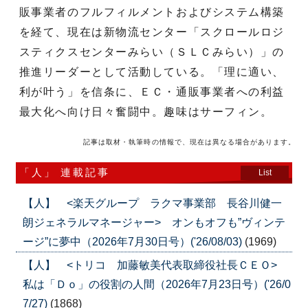
販事業者のフルフィルメントおよびシステム構築
を経て、現在は新物流センター「スクロールロジ
スティクスセンターみらい（ＳＬＣみらい）」の
推進リーダーとして活動している。「理に適い、
利が叶う」を信条に、ＥＣ・通販事業者への利益
最大化へ向け日々奮闘中。趣味はサーフィン。
記事は取材・執筆時の情報で、現在は異なる場合があります。
「人」 連載記事
List
【人】 <楽天グループ ラクマ事業部 長谷川健一
朗ジェネラルマネージャー> オンもオフも”ヴィンテ
ージ”に夢中（2026年7月30日号）('26/08/03)
(1969)
【人】 <トリコ 加藤敏美代表取締役社長ＣＥＯ>
私は「Ｄｏ」の役割の人間（2026年7月23日号）('26/0
7/27)
(1868)