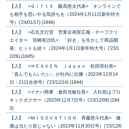
【人】 <ＧｉｆｔＸ 飯高悠太代表> オンラインで
も相手を思いやる気持ちを（2024年1月11日新年特大
号）('24/01/17)
(1846)
【人】 <石丸文行堂 営業企画室広報・チーフクリ
エイター 宮崎有沙氏> 「好き」を生かして商品開
発、ヒットも続々（2024年1月1日新年特大号）('23/1
2/26)
(1845)
【人】 <ＨＥＡＶＥＮ Ｊａｐａｎ 松田崇社長>
「喜んでもらいたい」が社内に伝播（2023年12月14
日・21日合併号）('23/12/14)
(1844)
【人】 <イナバ商事 倉田光敏社長> 入社前はプロ
キックボクサー（2023年12月7日号）('23/12/08)
(184
3)
【人】 <ＭＩＳＯＶＡＴＩＯＮ 斉藤悠斗代表> 健
康は当たり前じゃない（2023年11月30日号）('23/12/0