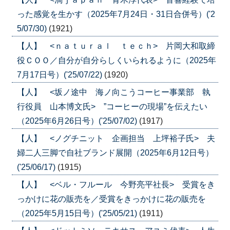
った感覚を生かす（2025年7月24日・31日合併号）('2
5/07/30)
(1921)
【人】 <ｎａｔｕｒａｌ ｔｅｃｈ> 片岡大和取締
役ＣＯＯ／自分が自分らしくいられるように（2025年
7月17日号）('25/07/22)
(1920)
【人】 <坂ノ途中 海ノ向こうコーヒー事業部 執
行役員 山本博文氏> ”コーヒーの現場”を伝えたい
（2025年6月26日号）('25/07/02)
(1917)
【人】 <ノグチニット 企画担当 上坪裕子氏> 夫
婦二人三脚で自社ブランド展開（2025年6月12日号）
('25/06/17)
(1915)
【人】 <ベル・フルール 今野亮平社長> 受賞をき
っかけに花の販売を／受賞をきっかけに花の販売を
（2025年5月15日号）('25/05/21)
(1911)