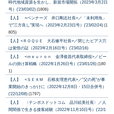
時代地域資源を生かし、新規市場開拓（2023年3月2日
号）('23/03/02)
(1806)
【人】 <ベンナーズ 井口剛志社長>／「未利用魚」
で”三方良し”実現へ（2023年2月23日号）('23/02/24)
(1
805)
【人】<ＲＯＱＵＥ 大石修平社長>／閉じたピアス穴
は覚悟の証（2023年2月16日号）('23/02/16)
【人】 <ｍｅｕｒｏｎ 金澤俊昌代表取締役>／ビー
ルの掛け算戦略（2022年1月26日号）('23/01/26)
(180
1)
【人】 <ＳＥＡＭ 石根友理恵代表>／”父の死”が事
業開始のきっかけに（2022年12月8日・15日合併号）
('22/12/08)
(1797)
【人】 〈テンポスドットコム 品川絵美社長〉／人
間関係で生きる接客経験（2022年11月10日号）('22/1