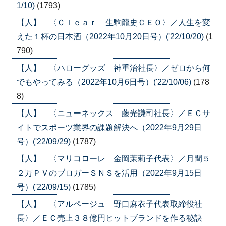
1/10)
(1793)
【人】 〈Ｃｌｅａｒ 生駒龍史ＣＥＯ〉／人生を変
えた１杯の日本酒（2022年10月20日号）('22/10/20)
(1
790)
【人】 〈ハローグッズ 神重治社長〉／ゼロから何
でもやってみる（2022年10月6日号）('22/10/06)
(178
8)
【人】 〈ニューネックス 藤光謙司社長〉／ＥＣサ
イトでスポーツ業界の課題解決へ（2022年9月29日
号）('22/09/29)
(1787)
【人】 〈マリコローレ 金岡茉莉子代表〉／月間５
２万ＰＶのブロガーＳＮＳを活用（2022年9月15日
号）('22/09/15)
(1785)
【人】 〈アルページュ 野口麻衣子代表取締役社
長〉／ＥＣ売上３８億円ヒットブランドを作る秘訣