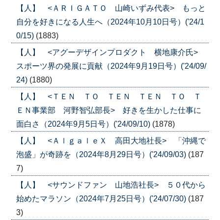
【人】 <ＡＲＩＧＡＴＯ 山崎いずみ代表> もっと
自分を好きになる人生へ（2024年10月10日号）('24/1
0/15)
(1883)
【人】 <アグーデザインプロダクト 横地康介氏>
スポーツ界の発展に貢献（2024年9月19日号）('24/09/
24)
(1880)
【人】 <ＴＥＮ ＴＯ ＴＥＮ ＴＥＮ ＴＯ Ｔ
ＥＮ事業部 河野智弘部長> 好きを生かした仕事に
面白さ（2024年9月5日号）('24/09/10)
(1878)
【人】 <ＡｌｇａｌｅＸ 高田大地社長> 「沖縄で
泡盛」が奇跡を（2024年8月29日号）('24/09/03)
(187
7)
【人】 <サウンドファン 山地浩社長> ５０代から
始めたマラソン（2024年7月25日号）('24/07/30)
(187
3)