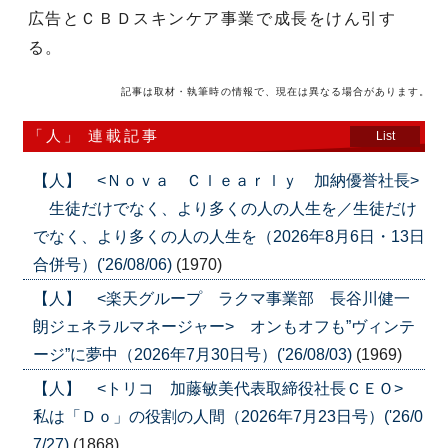
広告とＣＢＤスキンケア事業で成長をけん引す
る。
記事は取材・執筆時の情報で、現在は異なる場合があります。
「人」 連載記事
List
【人】 <Ｎｏｖａ Ｃｌｅａｒｌｙ 加納優誉社長>
生徒だけでなく、より多くの人の人生を／生徒だけ
でなく、より多くの人の人生を（2026年8月6日・13日
合併号）('26/08/06)
(1970)
【人】 <楽天グループ ラクマ事業部 長谷川健一
朗ジェネラルマネージャー> オンもオフも”ヴィンテ
ージ”に夢中（2026年7月30日号）('26/08/03)
(1969)
【人】 <トリコ 加藤敏美代表取締役社長ＣＥＯ>
私は「Ｄｏ」の役割の人間（2026年7月23日号）('26/0
7/27)
(1868)