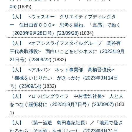
06)
(1835)
【人】 <ウェスキー クリエイティブディレクタ
ー 住田由香ＣＯＯ> 思考を重ね、「直感」で動く
（2023年9月28日号）('23/09/28)
(1834)
【人】 <オアシスライフスタイルグループ 関谷有
三代表取締役> 面白いことをビジネスに（2023年9月
21日号）('23/09/22)
(1833)
【人】 <アルバン ネット事業部 高橋晋也氏>
「機械をいじりたい」がきっかけ（2023年9月14日
号）('23/09/14)
(1832)
【人】 <ロッピングライフ 中村雪浩社長> 人と人
をつなぐ緩衝材に（2023年9月7日号）('23/09/07)
(183
1)
【人】 〈第一酒造 島田嘉紀社長〉／「地元で愛さ
れるからこそ地酒」をポリシーに（2023年8月31日