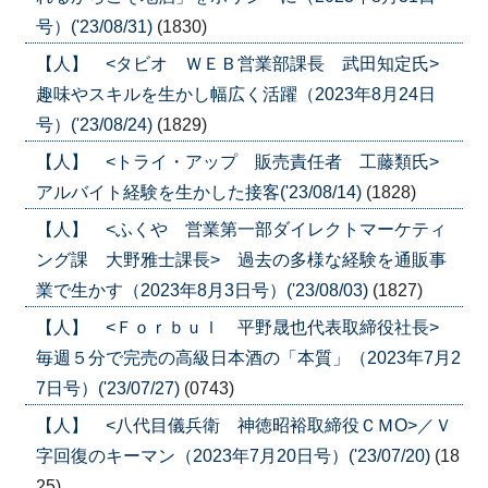
号）('23/08/31)
(1830)
【人】 <タビオ ＷＥＢ営業部課長 武田知定氏>
趣味やスキルを生かし幅広く活躍（2023年8月24日
号）('23/08/24)
(1829)
【人】 <トライ・アップ 販売責任者 工藤類氏>
アルバイト経験を生かした接客('23/08/14)
(1828)
【人】 <ふくや 営業第一部ダイレクトマーケティ
ング課 大野雅士課長> 過去の多様な経験を通販事
業で生かす（2023年8月3日号）('23/08/03)
(1827)
【人】 <Ｆｏｒｂｕｌ 平野晟也代表取締役社長>
毎週５分で完売の高級日本酒の「本質」（2023年7月2
7日号）('23/07/27)
(0743)
【人】 <八代目儀兵衛 神徳昭裕取締役ＣＭО>／Ｖ
字回復のキーマン（2023年7月20日号）('23/07/20)
(18
25)