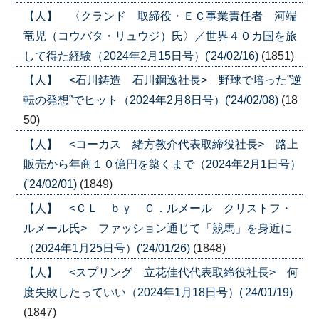
【人】 〈クランド 取締役・ＥＣ事業責任者 河端
竜児（コウバタ・リュウジ）氏〉／世界４０カ国を旅
して得た経験（2024年2月15日号）('24/02/16)
(1851)
【人】 <石川鋳造 石川鋼逸社長> 野球で培った”逆
転の発想”でヒット（2024年2月8日号）('24/02/08)
(18
50)
【人】 <コーカス 緒方教介代表取締役社長> 路上
販売から年商１０億円を築くまで（2024年2月1日号）
('24/02/01)
(1849)
【人】 <ＣＬ ｂｙ Ｃ．ルメール クリストフ・
ルメール氏> ファッション通じて「競馬」を身近に
（2024年1月25日号）('24/01/26)
(1848)
【人】 <スプリング 立花佳代代表取締役社長> 何
度失敗したっていい（2024年1月18日号）('24/01/19)
(1847)