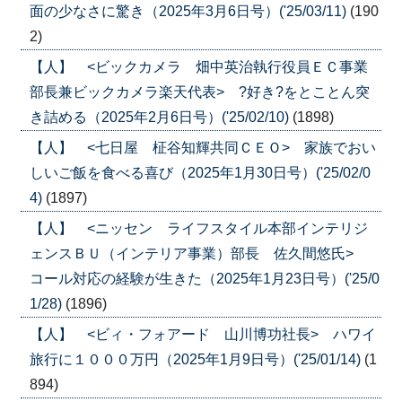
面の少なさに驚き（2025年3月6日号）('25/03/11)
(190
2)
【人】 <ビックカメラ 畑中英治執行役員ＥＣ事業
部長兼ビックカメラ楽天代表> ?好き?をとことん突
き詰める（2025年2月6日号）('25/02/10)
(1898)
【人】 <七日屋 柾谷知輝共同ＣＥＯ> 家族でおい
しいご飯を食べる喜び（2025年1月30日号）('25/02/0
4)
(1897)
【人】 <ニッセン ライフスタイル本部インテリジ
ェンスＢＵ（インテリア事業）部長 佐久間悠氏>
コール対応の経験が生きた（2025年1月23日号）('25/0
1/28)
(1896)
【人】 <ビィ・フォアード 山川博功社長> ハワイ
旅行に１０００万円（2025年1月9日号）('25/01/14)
(1
894)