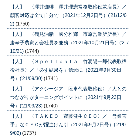
【人】 〈澤井珈琲 澤井理憲常務取締役兼店長〉／
顧客対応は全て自分で （2021年12月2日号）('21/12/0
2)
(1750)
【人】 〈鶴見油脂 國分雅輝 市原営業所所長〉／
唐辛子農家と会社員を兼務（2021年10月21日号）('21/
10/21)
(1744)
【人】 〈Ｓｐｅｌｌｄａｔａ 竹洞陽一郎代表取締
役社長〉／「必ず結果を」信念に（2021年9月30日
号）('21/09/30)
(1741)
【人】 〈アクシージア 段卓代表取締役〉／人との
つながりがターニングポイントに（2021年9月23日
号）('21/09/23)
(1740)
【人】 〈ＴＡＫＥＯ 齋藤健生ＣＥＯ〉／「営業苦
手」なＣＥＯが躍進けん引（2021年9月2日号）('21/0
9/02)
(1737)