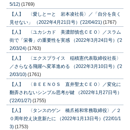
5/12)
(1769)
【人】 〈愛しとーと 岩本凌社長〉／「自分を良く
見せない」 （2022年4月21日号）('22/04/21)
(1767)
【人】 〈ユカシカド 美濃部慎也ＣＥＯ〉／スラム
街で「栄養」の重要性を実感 （2022年3月24日号）('2
2/03/24)
(1763)
【人】 〈エクスプライス 稲積憲代表取締役社長〉
／さらなる飛躍へ変革進める （2022年3月10日号）('2
2/03/10)
(1761)
【人】 〈ＢＥＥＮＯＳ 直井聖太ＣＥＯ〉／変化に
翻弄されないシンプル思考が鍵 （2022年1月27日号）
('22/01/27)
(1755)
【人】 〈タンスのゲン 橋爪裕和常務取締役〉／２
０周年控え決意新たに （2022年1月13日号）('22/01/1
3)
(1753)