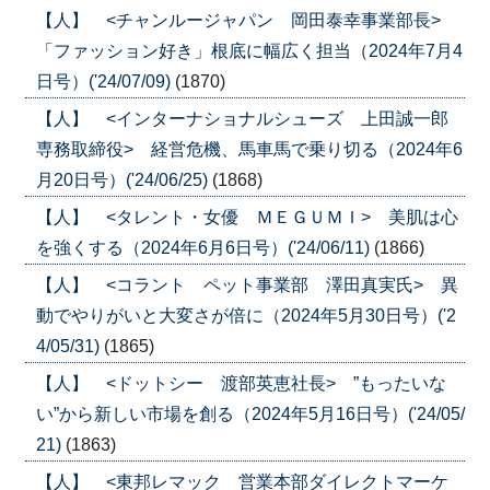
【人】 <チャンルージャパン 岡田泰幸事業部長>
「ファッション好き」根底に幅広く担当（2024年7月4
日号）('24/07/09)
(1870)
【人】 <インターナショナルシューズ 上田誠一郎
専務取締役> 経営危機、馬車馬で乗り切る（2024年6
月20日号）('24/06/25)
(1868)
【人】 <タレント・女優 ＭＥＧＵＭＩ> 美肌は心
を強くする（2024年6月6日号）('24/06/11)
(1866)
【人】 <コラント ペット事業部 澤田真実氏> 異
動でやりがいと大変さが倍に（2024年5月30日号）('2
4/05/31)
(1865)
【人】 <ドットシー 渡部英恵社長> ”もったいな
い”から新しい市場を創る（2024年5月16日号）('24/05/
21)
(1863)
【人】 <東邦レマック 営業本部ダイレクトマーケ