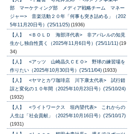
部 マーケティング部 メディア戦略チーム マネー
ジャー> 音楽活動２０年「何事も突き詰める」（202
5年11月20日号）('25/11/25)
(1936)
【人】 <ＢＯＬＤ 海部洋代表> 非アパレルの知見
生かし独自性貫く（2025年11月6日号）('25/11/11)
(19
34)
【人】 <アッツ 山崎晶久ＣＥＯ> 野球の練習場を
作りたい（2025年10月30日号）('25/11/04)
(1933)
【人】 <ヤマとカワ珈琲店 川下康太代表> 試行錯
誤と変化の１０年間（2025年10月23日号）('25/10/24)
(1932)
【人】 <ライトワークス 垣内望代表> これからの
人生は「社会貢献」（2025年10月16日号）('25/10/17)
(1931)