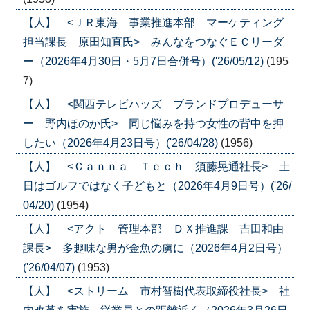
【人】 <ＪＲ東海 事業推進本部 マーケティング
担当課長 原田知直氏> みんなをつなぐＥＣリーダ
ー（2026年4月30日・5月7日合併号）('26/05/12)
(195
7)
【人】 <関西テレビハッズ ブランドプロデューサ
ー 野内ほのか氏> 同じ悩みを持つ女性の背中を押
したい（2026年4月23日号）('26/04/28)
(1956)
【人】 <Ｃａｎｎａ Ｔｅｃｈ 須藤晃通社長> 土
日はゴルフではなく子どもと（2026年4月9日号）('26/
04/20)
(1954)
【人】 <アクト 管理本部 ＤＸ推進課 吉田和由
課長> 多趣味な男が金魚の虜に（2026年4月2日号）
('26/04/07)
(1953)
【人】 <ストリーム 市村智樹代表取締役社長> 社