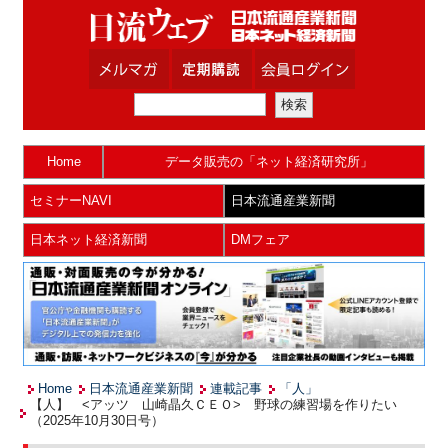
Home
データ販売の「ネット経済研究所」
セミナーNAVI
日本流通産業新聞
日本ネット経済新聞
DMフェア
Home
日本流通産業新聞
連載記事
「人」
【人】 <アッツ 山崎晶久ＣＥＯ> 野球の練習場を作りたい
（2025年10月30日号）