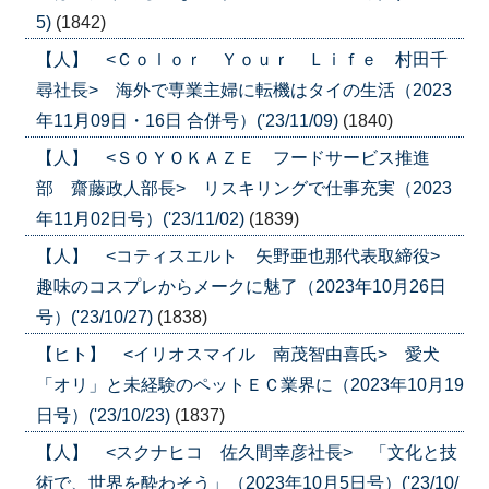
5)
(1842)
【人】 <Ｃｏｌｏｒ Ｙｏｕｒ Ｌｉｆｅ 村田千
尋社長> 海外で専業主婦に転機はタイの生活（2023
年11月09日・16日 合併号）('23/11/09)
(1840)
【人】 <ＳＯＹＯＫＡＺＥ フードサービス推進
部 齋藤政人部長> リスキリングで仕事充実（2023
年11月02日号）('23/11/02)
(1839)
【人】 <コティスエルト 矢野亜也那代表取締役>
趣味のコスプレからメークに魅了（2023年10月26日
号）('23/10/27)
(1838)
【ヒト】 <イリオスマイル 南茂智由喜氏> 愛犬
「オリ」と未経験のペットＥＣ業界に（2023年10月19
日号）('23/10/23)
(1837)
【人】 <スクナヒコ 佐久間幸彦社長> 「文化と技
術で、世界を酔わそう」（2023年10月5日号）('23/10/