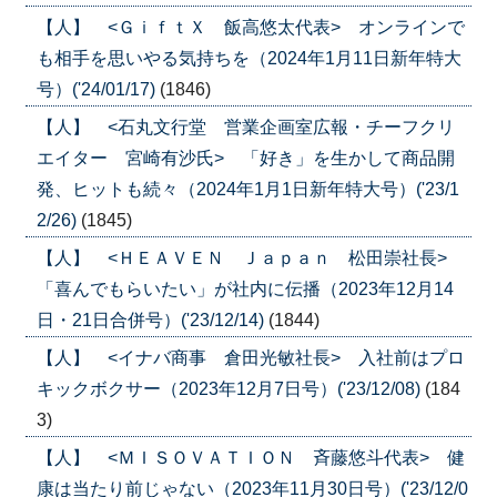
【人】 <ＧｉｆｔＸ 飯高悠太代表> オンラインで
も相手を思いやる気持ちを（2024年1月11日新年特大
号）('24/01/17)
(1846)
【人】 <石丸文行堂 営業企画室広報・チーフクリ
エイター 宮崎有沙氏> 「好き」を生かして商品開
発、ヒットも続々（2024年1月1日新年特大号）('23/1
2/26)
(1845)
【人】 <ＨＥＡＶＥＮ Ｊａｐａｎ 松田崇社長>
「喜んでもらいたい」が社内に伝播（2023年12月14
日・21日合併号）('23/12/14)
(1844)
【人】 <イナバ商事 倉田光敏社長> 入社前はプロ
キックボクサー（2023年12月7日号）('23/12/08)
(184
3)
【人】 <ＭＩＳＯＶＡＴＩＯＮ 斉藤悠斗代表> 健
康は当たり前じゃない（2023年11月30日号）('23/12/0