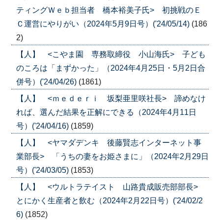
ティングＷｅｂ担当者 橋本裕美子氏> 初挑戦のＥ
Ｃ運営にやりがい（2024年5月9日号）('24/05/14)
(186
2)
【人】 <こやま園 専務取締役 小山海氏> 子ども
のころは「まずかった」（2024年4月25日・5月2日合
併号）('24/04/26)
(1861)
【人】 <ｍｅｄｅｒｉ 坂梨亜里咲社長> 諦めなけ
れば、選んだ結果を正解にできる（2024年4月11日
号）('24/04/16)
(1859)
【人】 <ヤマダデンキ 後藤賢志インターネット事
業部長> 「うちの妻をお姫さまに」（2024年2月29日
号）('24/03/05)
(1853)
【人】 <ウルトラテイスト 山路貴成販売部部長>
とにかく生産者と飲む（2024年2月22日号）('24/02/2
6)
(1852)