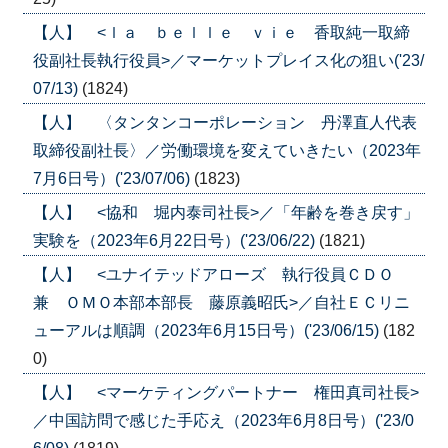
【人】 <ｌａ ｂｅｌｌｅ ｖｉｅ 香取純一取締
役副社長執行役員>／マーケットプレイス化の狙い('23/
07/13)
(1824)
【人】 〈タンタンコーポレーション 丹澤直人代表
取締役副社長〉／労働環境を変えていきたい（2023年
7月6日号）('23/07/06)
(1823)
【人】 <協和 堀内泰司社長>／「年齢を巻き戻す」
実験を（2023年6月22日号）('23/06/22)
(1821)
【人】 <ユナイテッドアローズ 執行役員ＣＤＯ
兼 ＯＭＯ本部本部長 藤原義昭氏>／自社ＥＣリニ
ューアルは順調（2023年6月15日号）('23/06/15)
(182
0)
【人】 <マーケティングパートナー 権田真司社長>
／中国訪問で感じた手応え（2023年6月8日号）('23/0