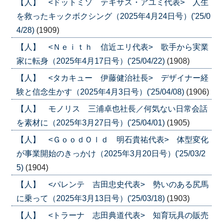
【人】 <ドットミソ テキサス・アユミ代表> 人生
を救ったキックボクシング（2025年4月24日号）('25/0
4/28)
(1909)
【人】 <Ｎｅｉｔｈ 信近エリ代表> 歌手から実業
家に転身（2025年4月17日号）('25/04/22)
(1908)
【人】 <タカキュー 伊藤健治社長> デザイナー経
験と信念生かす（2025年4月3日号）('25/04/08)
(1906)
【人】 モノリス 三浦卓也社長／何気ない日常会話
を素材に（2025年3月27日号）('25/04/01)
(1905)
【人】 <ＧｏｏｄＯｌｄ 明石貴祐代表> 体型変化
が事業開始のきっかけ（2025年3月20日号）('25/03/2
5)
(1904)
【人】 <パレンテ 吉田忠史代表> 勢いのある尻馬
に乗って（2025年3月13日号）('25/03/18)
(1903)
【人】 <トラーナ 志田典道代表> 知育玩具の販売