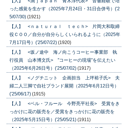
【人】 <渦ｊａｐａｎ 青木淳代表> 音響経験で培
った感覚を生かす（2025年7月24日・31日合併号）('2
5/07/30)
(1921)
【人】 <ｎａｔｕｒａｌ ｔｅｃｈ> 片岡大和取締
役ＣＯＯ／自分が自分らしくいられるように（2025年
7月17日号）('25/07/22)
(1920)
【人】 <坂ノ途中 海ノ向こうコーヒー事業部 執
行役員 山本博文氏> ”コーヒーの現場”を伝えたい
（2025年6月26日号）('25/07/02)
(1917)
【人】 <ノグチニット 企画担当 上坪裕子氏> 夫
婦二人三脚で自社ブランド展開（2025年6月12日号）
('25/06/17)
(1915)
【人】 <ベル・フルール 今野亮平社長> 受賞をき
っかけに花の販売を／受賞をきっかけに花の販売を
（2025年5月15日号）('25/05/21)
(1911)