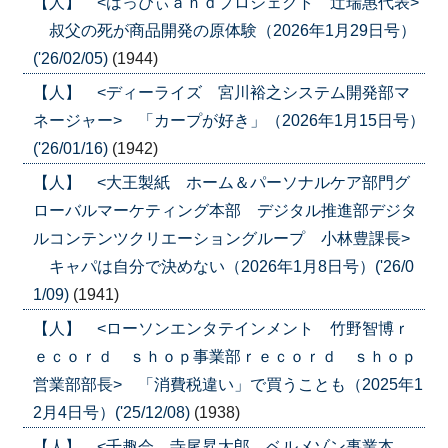
【人】 <はっぴぃａｎｄプロジェクト 辻瑞惠代表>
叔父の死が商品開発の原体験（2026年1月29日号）
('26/02/05)
(1944)
【人】 <ディーライズ 宮川裕之システム開発部マ
ネージャー> 「カープが好き」（2026年1月15日号）
('26/01/16)
(1942)
【人】 <大王製紙 ホーム＆パーソナルケア部門グ
ローバルマーケティング本部 デジタル推進部デジタ
ルコンテンツクリエーショングループ 小林豊課長>
キャパは自分で決めない（2026年1月8日号）('26/0
1/09)
(1941)
【人】 <ローソンエンタテインメント 竹野智博ｒ
ｅｃｏｒｄ ｓｈｏｐ事業部ｒｅｃｏｒｄ ｓｈｏｐ
営業部部長> 「消費税違い」で買うことも（2025年1
2月4日号）('25/12/08)
(1938)
【人】 <千趣会 寺尾昇太郎 ベルメゾン事業本