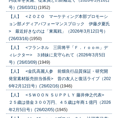
内改革を実施、従業員との距離近く（2026年3月26日
号）('26/03/31)
(1952)
【人】 <ＺＯＺＯ マーケティング本部プロモーシ
ョン部メディアパフォーマンスブロック 伊藤夕夏氏
> 最近好きなのは「東風戦」（2026年3月12日号）
('26/03/16)
(1950)
【人】 <フランネル 三田将平「Ｆ．ｒｏｏｍ」デ
ィレクター> ３姉妹に見守られて（2026年3月5日
号）('26/03/09)
(1949)
【人】 <金氏高麗人参 前畑良行品質保証・研究開
発室素材販売担当係長> 昔の友人と復活ライブ（202
6年2月12日号）('26/02/16)
(1946)
【人】 <ＳＷＯＯＮ ＳＵＰＰＬＹ 藤井伸之代表>
２５歳は借金３００万円、４５歳は年商１億円（2026
年2月5日号）('26/02/05)
(1945)