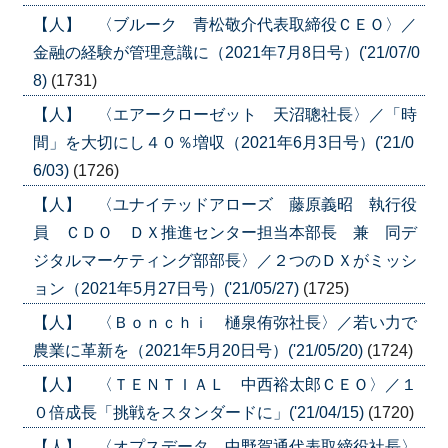
【人】 〈ブルーク 青松敬介代表取締役ＣＥＯ〉／
金融の経験が管理意識に（2021年7月8日号）('21/07/0
8)
(1731)
【人】 〈エアークローゼット 天沼聰社長〉／「時
間」を大切にし４０％増収（2021年6月3日号）('21/0
6/03)
(1726)
【人】 〈ユナイテッドアローズ 藤原義昭 執行役
員 ＣＤＯ ＤＸ推進センター担当本部長 兼 同デ
ジタルマーケティング部部長〉／２つのＤＸがミッシ
ョン（2021年5月27日号）('21/05/27)
(1725)
【人】 〈Ｂｏｎｃｈｉ 樋泉侑弥社長〉／若い力で
農業に革新を（2021年5月20日号）('21/05/20)
(1724)
【人】 〈ＴＥＮＴＩＡＬ 中西裕太郎ＣＥＯ〉／１
０倍成長「挑戦をスタンダードに」('21/04/15)
(1720)
【人】 〈オプスデータ 中野賀通代表取締役社長〉