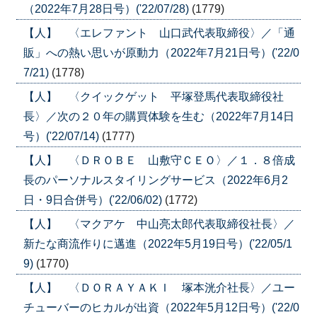
（2022年7月28日号）('22/07/28)
(1779)
【人】 〈エレファント 山口武代表取締役〉／「通
販」への熱い思いが原動力（2022年7月21日号）('22/0
7/21)
(1778)
【人】 〈クイックゲット 平塚登馬代表取締役社
長〉／次の２０年の購買体験を生む（2022年7月14日
号）('22/07/14)
(1777)
【人】 〈ＤＲＯＢＥ 山敷守ＣＥＯ〉／１．８倍成
長のパーソナルスタイリングサービス（2022年6月2
日・9日合併号）('22/06/02)
(1772)
【人】 〈マクアケ 中山亮太郎代表取締役社長〉／
新たな商流作りに邁進（2022年5月19日号）('22/05/1
9)
(1770)
【人】 〈ＤＯＲＡＹＡＫＩ 塚本洸介社長〉／ユー
チューバーのヒカルが出資（2022年5月12日号）('22/0