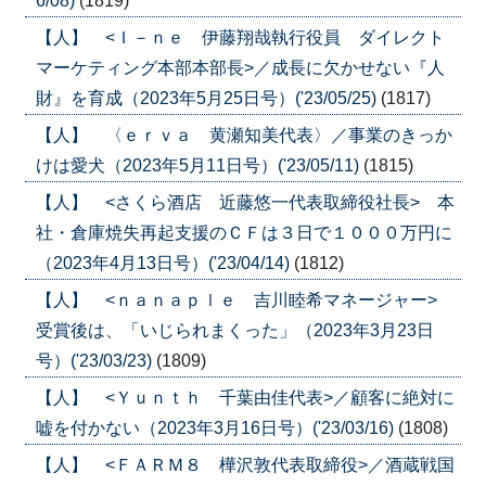
6/08)
(1819)
【人】 <Ｉ－ｎｅ 伊藤翔哉執行役員 ダイレクト
マーケティング本部本部長>／成長に欠かせない『人
財』を育成（2023年5月25日号）('23/05/25)
(1817)
【人】 〈ｅｒｖａ 黄瀬知美代表〉／事業のきっか
けは愛犬（2023年5月11日号）('23/05/11)
(1815)
【人】 <さくら酒店 近藤悠一代表取締役社長> 本
社・倉庫焼失再起支援のＣＦは３日で１０００万円に
（2023年4月13日号）('23/04/14)
(1812)
【人】 <ｎａｎａｐｌｅ 吉川睦希マネージャー>
受賞後は、「いじられまくった」（2023年3月23日
号）('23/03/23)
(1809)
【人】 <Ｙｕｎｔｈ 千葉由佳代表>／顧客に絶対に
嘘を付かない（2023年3月16日号）('23/03/16)
(1808)
【人】 <ＦＡＲＭ８ 樺沢敦代表取締役>／酒蔵戦国