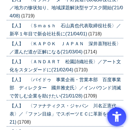
／地方の惨状知り、地域課題解決型サブスク開始('21/0
4/08)
(1719)
【人】 〈Ｓｍａｓｈ 石山真也代表取締役社長〉／
新卒１年目で新会社社長に('21/04/01)
(1718)
【人】 〈ＫＡＰＯＫ ＪＡＰＡＮ 深井喜翔社長〉
／選んだ道が正解になる('21/03/04)
(1714)
【人】 〈ＡＮＤＡＲＴ 松園詩織社長〉／アート文
化をスタンダードに('21/02/04)
(1710)
【人】 〈バイドゥ 事業企画・営業本部 百度事業
部 ディレクター 國井雅史氏〉／インバウンド消滅
で苦しむ企業を助けたい('21/01/28)
(1709)
【人】 〈ファナティクス・ジャパン 川名正憲代
表〉／「ファン目線」でスポーツＥＣに革新を('21/01/
21)
(1708)