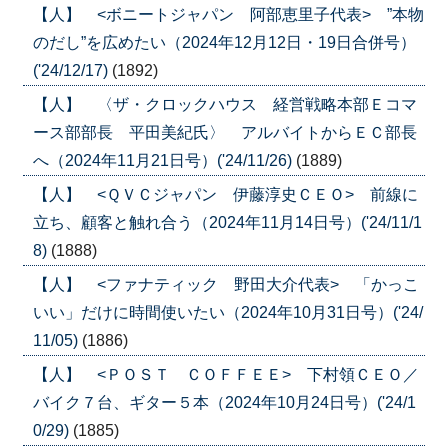
【人】 <ボニートジャパン 阿部恵里子代表> ”本物
のだし”を広めたい（2024年12月12日・19日合併号）
('24/12/17)
(1892)
【人】 〈ザ・クロックハウス 経営戦略本部Ｅコマ
ース部部長 平田美紀氏〉 アルバイトからＥＣ部長
へ（2024年11月21日号）('24/11/26)
(1889)
【人】 <ＱＶＣジャパン 伊藤淳史ＣＥＯ> 前線に
立ち、顧客と触れ合う（2024年11月14日号）('24/11/1
8)
(1888)
【人】 <ファナティック 野田大介代表> 「かっこ
いい」だけに時間使いたい（2024年10月31日号）('24/
11/05)
(1886)
【人】 <ＰＯＳＴ ＣＯＦＦＥＥ> 下村領ＣＥＯ／
バイク７台、ギター５本（2024年10月24日号）('24/1
0/29)
(1885)