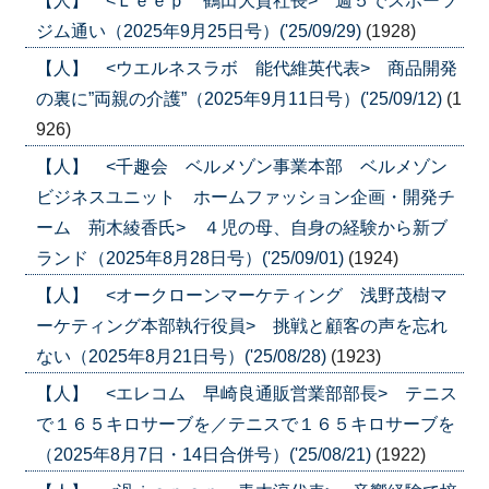
【人】 <Ｌｅｅｐ 鶴田大貴社長> 週５でスポーツ
ジム通い（2025年9月25日号）('25/09/29)
(1928)
【人】 <ウエルネスラボ 能代維英代表> 商品開発
の裏に”両親の介護”（2025年9月11日号）('25/09/12)
(1
926)
【人】 <千趣会 ベルメゾン事業本部 ベルメゾン
ビジネスユニット ホームファッション企画・開発チ
ーム 荊木綾香氏> ４児の母、自身の経験から新ブ
ランド（2025年8月28日号）('25/09/01)
(1924)
【人】 <オークローンマーケティング 浅野茂樹マ
ーケティング本部執行役員> 挑戦と顧客の声を忘れ
ない（2025年8月21日号）('25/08/28)
(1923)
【人】 <エレコム 早崎良通販営業部部長> テニス
で１６５キロサーブを／テニスで１６５キロサーブを
（2025年8月7日・14日合併号）('25/08/21)
(1922)