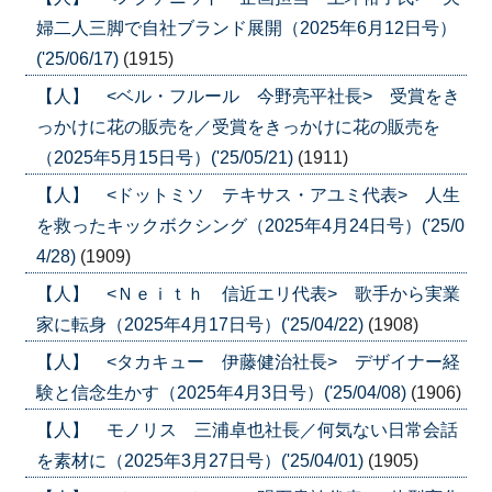
婦二人三脚で自社ブランド展開（2025年6月12日号）
('25/06/17)
(1915)
【人】 <ベル・フルール 今野亮平社長> 受賞をき
っかけに花の販売を／受賞をきっかけに花の販売を
（2025年5月15日号）('25/05/21)
(1911)
【人】 <ドットミソ テキサス・アユミ代表> 人生
を救ったキックボクシング（2025年4月24日号）('25/0
4/28)
(1909)
【人】 <Ｎｅｉｔｈ 信近エリ代表> 歌手から実業
家に転身（2025年4月17日号）('25/04/22)
(1908)
【人】 <タカキュー 伊藤健治社長> デザイナー経
験と信念生かす（2025年4月3日号）('25/04/08)
(1906)
【人】 モノリス 三浦卓也社長／何気ない日常会話
を素材に（2025年3月27日号）('25/04/01)
(1905)