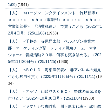
1/09)
(1941)
【人】 <ローソンエンタテインメント 竹野智博ｒ
ｅｃｏｒｄ ｓｈｏｐ事業部ｒｅｃｏｒｄ ｓｈｏｐ
営業部部長> 「消費税違い」で買うことも（2025年1
2月4日号）('25/12/08)
(1938)
【人】 <千趣会 寺尾昇太郎 ベルメゾン事業本
部 マーケティング部 メディア戦略チーム マネー
ジャー> 音楽活動２０年「何事も突き詰める」（202
5年11月20日号）('25/11/25)
(1936)
【人】 <ＢＯＬＤ 海部洋代表> 非アパレルの知見
生かし独自性貫く（2025年11月6日号）('25/11/11)
(19
34)
【人】 <アッツ 山崎晶久ＣＥＯ> 野球の練習場を
作りたい（2025年10月30日号）('25/11/04)
(1933)
【人】 <ヤマとカワ珈琲店 川下康太代表> 試行錯