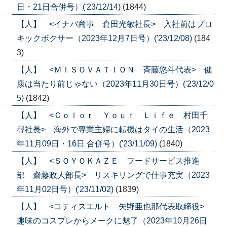
日・21日合併号）('23/12/14)
(1844)
【人】 <イナバ商事 倉田光敏社長> 入社前はプロ
キックボクサー（2023年12月7日号）('23/12/08)
(184
3)
【人】 <ＭＩＳＯＶＡＴＩＯＮ 斉藤悠斗代表> 健
康は当たり前じゃない（2023年11月30日号）('23/12/0
5)
(1842)
【人】 <Ｃｏｌｏｒ Ｙｏｕｒ Ｌｉｆｅ 村田千
尋社長> 海外で専業主婦に転機はタイの生活（2023
年11月09日・16日 合併号）('23/11/09)
(1840)
【人】 <ＳＯＹＯＫＡＺＥ フードサービス推進
部 齋藤政人部長> リスキリングで仕事充実（2023
年11月02日号）('23/11/02)
(1839)
【人】 <コティスエルト 矢野亜也那代表取締役>
趣味のコスプレからメークに魅了（2023年10月26日