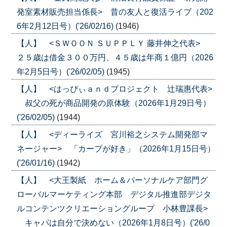
発室素材販売担当係長> 昔の友人と復活ライブ（202
6年2月12日号）('26/02/16)
(1946)
【人】 <ＳＷＯＯＮ ＳＵＰＰＬＹ 藤井伸之代表>
２５歳は借金３００万円、４５歳は年商１億円（2026
年2月5日号）('26/02/05)
(1945)
【人】 <はっぴぃａｎｄプロジェクト 辻瑞惠代表>
叔父の死が商品開発の原体験（2026年1月29日号）
('26/02/05)
(1944)
【人】 <ディーライズ 宮川裕之システム開発部マ
ネージャー> 「カープが好き」（2026年1月15日号）
('26/01/16)
(1942)
【人】 <大王製紙 ホーム＆パーソナルケア部門グ
ローバルマーケティング本部 デジタル推進部デジタ
ルコンテンツクリエーショングループ 小林豊課長>
キャパは自分で決めない（2026年1月8日号）('26/0