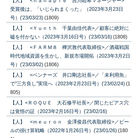
【人】 <ｎａｎａｐｌｅ 吉川睦希マネージャー>
受賞後は、「いじられまくった」（2023年3月23日
号）('23/03/23)
(1809)
【人】 <Ｙｕｎｔｈ 千葉由佳代表>／顧客に絶対に
嘘を付かない（2023年3月16日号）('23/03/16)
(1808)
【人】 <ＦＡＲＭ８ 樺沢敦代表取締役>／酒蔵戦国
時代地域資源を生かし、新規市場開拓（2023年3月2日
号）('23/03/02)
(1806)
【人】 <ベンナーズ 井口剛志社長>／「未利用魚」
で”三方良し”実現へ（2023年2月23日号）('23/02/24)
(1
805)
【人】<ＲＯＱＵＥ 大石修平社長>／閉じたピアス穴
は覚悟の証（2023年2月16日号）('23/02/16)
【人】 <ｍｅｕｒｏｎ 金澤俊昌代表取締役>／ビー
ルの掛け算戦略（2022年1月26日号）('23/01/26)
(180