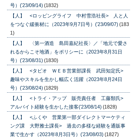
号）('23/09/14)
(1832)
【人】 <ロッピングライフ 中村雪浩社長> 人と人
をつなぐ緩衝材に（2023年9月7日号）('23/09/07)
(183
1)
【人】 〈第一酒造 島田嘉紀社長〉／「地元で愛さ
れるからこそ地酒」をポリシーに（2023年8月31日
号）('23/08/31)
(1830)
【人】 <タビオ ＷＥＢ営業部課長 武田知定氏>
趣味やスキルを生かし幅広く活躍（2023年8月24日
号）('23/08/24)
(1829)
【人】 <トライ・アップ 販売責任者 工藤類氏>
アルバイト経験を生かした接客('23/08/14)
(1828)
【人】 <ふくや 営業第一部ダイレクトマーケティ
ング課 大野雅士課長> 過去の多様な経験を通販事
業で生かす（2023年8月3日号）('23/08/03)
(1827)