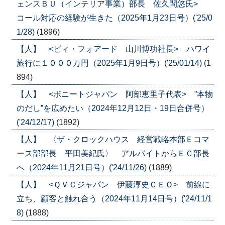
ェンスＢＵ（インテリア事業）部長 佐久間悠氏>
コール対応の経験が生きた（2025年1月23日号）('25/0
1/28)
(1896)
【人】 <ビィ・フォアード 山川博功社長> ハワイ
旅行に１０００万円（2025年1月9日号）('25/01/14)
(1
894)
【人】 <ボニートジャパン 阿部恵里子代表> ”本物
のだし”を広めたい（2024年12月12日・19日合併号）
('24/12/17)
(1892)
【人】 〈ザ・クロックハウス 経営戦略本部Ｅコマ
ース部部長 平田美紀氏〉 アルバイトからＥＣ部長
へ（2024年11月21日号）('24/11/26)
(1889)
【人】 <ＱＶＣジャパン 伊藤淳史ＣＥＯ> 前線に
立ち、顧客と触れ合う（2024年11月14日号）('24/11/1
8)
(1888)