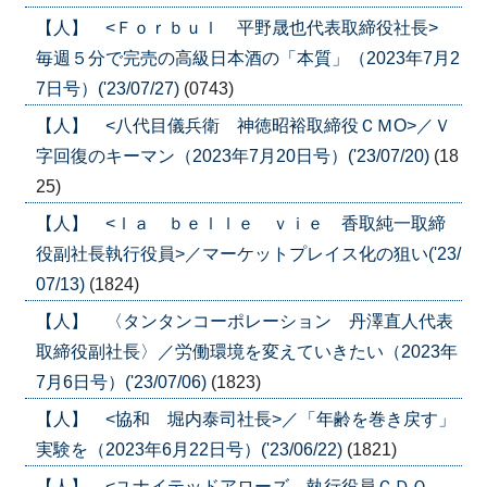
【人】 <Ｆｏｒｂｕｌ 平野晟也代表取締役社長>
毎週５分で完売の高級日本酒の「本質」（2023年7月2
7日号）('23/07/27)
(0743)
【人】 <八代目儀兵衛 神徳昭裕取締役ＣＭО>／Ｖ
字回復のキーマン（2023年7月20日号）('23/07/20)
(18
25)
【人】 <ｌａ ｂｅｌｌｅ ｖｉｅ 香取純一取締
役副社長執行役員>／マーケットプレイス化の狙い('23/
07/13)
(1824)
【人】 〈タンタンコーポレーション 丹澤直人代表
取締役副社長〉／労働環境を変えていきたい（2023年
7月6日号）('23/07/06)
(1823)
【人】 <協和 堀内泰司社長>／「年齢を巻き戻す」
実験を（2023年6月22日号）('23/06/22)
(1821)
【人】 <ユナイテッドアローズ 執行役員ＣＤＯ