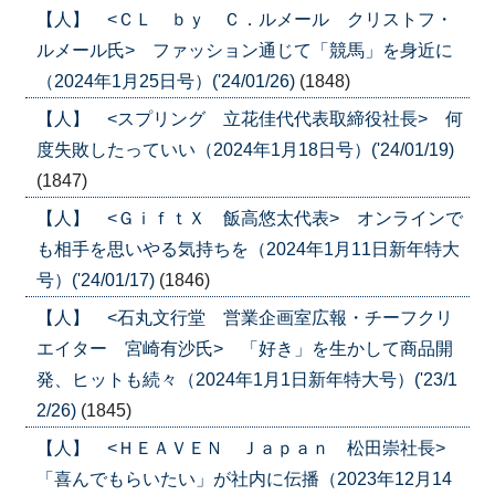
【人】 <ＣＬ ｂｙ Ｃ．ルメール クリストフ・
ルメール氏> ファッション通じて「競馬」を身近に
（2024年1月25日号）('24/01/26)
(1848)
【人】 <スプリング 立花佳代代表取締役社長> 何
度失敗したっていい（2024年1月18日号）('24/01/19)
(1847)
【人】 <ＧｉｆｔＸ 飯高悠太代表> オンラインで
も相手を思いやる気持ちを（2024年1月11日新年特大
号）('24/01/17)
(1846)
【人】 <石丸文行堂 営業企画室広報・チーフクリ
エイター 宮崎有沙氏> 「好き」を生かして商品開
発、ヒットも続々（2024年1月1日新年特大号）('23/1
2/26)
(1845)
【人】 <ＨＥＡＶＥＮ Ｊａｐａｎ 松田崇社長>
「喜んでもらいたい」が社内に伝播（2023年12月14