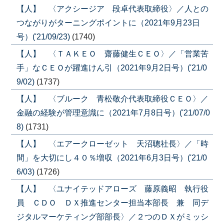
【人】 〈アクシージア 段卓代表取締役〉／人との
つながりがターニングポイントに（2021年9月23日
号）('21/09/23)
(1740)
【人】 〈ＴＡＫＥＯ 齋藤健生ＣＥＯ〉／「営業苦
手」なＣＥＯが躍進けん引（2021年9月2日号）('21/0
9/02)
(1737)
【人】 〈ブルーク 青松敬介代表取締役ＣＥＯ〉／
金融の経験が管理意識に（2021年7月8日号）('21/07/0
8)
(1731)
【人】 〈エアークローゼット 天沼聰社長〉／「時
間」を大切にし４０％増収（2021年6月3日号）('21/0
6/03)
(1726)
【人】 〈ユナイテッドアローズ 藤原義昭 執行役
員 ＣＤＯ ＤＸ推進センター担当本部長 兼 同デ
ジタルマーケティング部部長〉／２つのＤＸがミッシ