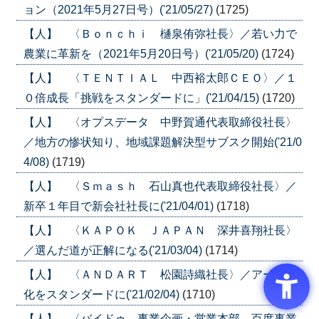
ョン（2021年5月27日号）('21/05/27)
(1725)
【人】 〈Ｂｏｎｃｈｉ 樋泉侑弥社長〉／若い力で
農業に革新を（2021年5月20日号）('21/05/20)
(1724)
【人】 〈ＴＥＮＴＩＡＬ 中西裕太郎ＣＥＯ〉／１
０倍成長「挑戦をスタンダードに」('21/04/15)
(1720)
【人】 〈オプスデータ 中野賀通代表取締役社長〉
／地方の惨状知り、地域課題解決型サブスク開始('21/0
4/08)
(1719)
【人】 〈Ｓｍａｓｈ 石山真也代表取締役社長〉／
新卒１年目で新会社社長に('21/04/01)
(1718)
【人】 〈ＫＡＰＯＫ ＪＡＰＡＮ 深井喜翔社長〉
／選んだ道が正解になる('21/03/04)
(1714)
【人】 〈ＡＮＤＡＲＴ 松園詩織社長〉／アート文
化をスタンダードに('21/02/04)
(1710)
【人】 〈バイドゥ 事業企画・営業本部 百度事業