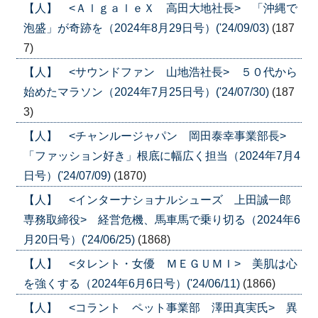
【人】 <ＡｌｇａｌｅＸ 高田大地社長> 「沖縄で
泡盛」が奇跡を（2024年8月29日号）('24/09/03)
(187
7)
【人】 <サウンドファン 山地浩社長> ５０代から
始めたマラソン（2024年7月25日号）('24/07/30)
(187
3)
【人】 <チャンルージャパン 岡田泰幸事業部長>
「ファッション好き」根底に幅広く担当（2024年7月4
日号）('24/07/09)
(1870)
【人】 <インターナショナルシューズ 上田誠一郎
専務取締役> 経営危機、馬車馬で乗り切る（2024年6
月20日号）('24/06/25)
(1868)
【人】 <タレント・女優 ＭＥＧＵＭＩ> 美肌は心
を強くする（2024年6月6日号）('24/06/11)
(1866)
【人】 <コラント ペット事業部 澤田真実氏> 異