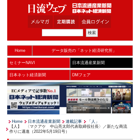
Home
データ販売の「ネット経済研究所」
セミナーNAVI
日本流通産業新聞
日本ネット経済新聞
DMフェア
Home
日本流通産業新聞
連載記事
「人」
【人】 〈マクアケ 中山亮太郎代表取締役社長〉／新たな商流
作りに邁進（2022年5月19日号）