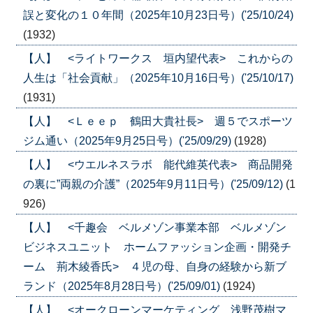
誤と変化の１０年間（2025年10月23日号）('25/10/24)
(1932)
【人】 <ライトワークス 垣内望代表> これからの
人生は「社会貢献」（2025年10月16日号）('25/10/17)
(1931)
【人】 <Ｌｅｅｐ 鶴田大貴社長> 週５でスポーツ
ジム通い（2025年9月25日号）('25/09/29)
(1928)
【人】 <ウエルネスラボ 能代維英代表> 商品開発
の裏に”両親の介護”（2025年9月11日号）('25/09/12)
(1
926)
【人】 <千趣会 ベルメゾン事業本部 ベルメゾン
ビジネスユニット ホームファッション企画・開発チ
ーム 荊木綾香氏> ４児の母、自身の経験から新ブ
ランド（2025年8月28日号）('25/09/01)
(1924)
【人】 <オークローンマーケティング 浅野茂樹マ