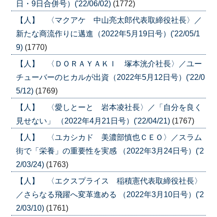
日・9日合併号）('22/06/02)
(1772)
【人】 〈マクアケ 中山亮太郎代表取締役社長〉／
新たな商流作りに邁進（2022年5月19日号）('22/05/1
9)
(1770)
【人】 〈ＤＯＲＡＹＡＫＩ 塚本洸介社長〉／ユー
チューバーのヒカルが出資（2022年5月12日号）('22/0
5/12)
(1769)
【人】 〈愛しとーと 岩本凌社長〉／「自分を良く
見せない」 （2022年4月21日号）('22/04/21)
(1767)
【人】 〈ユカシカド 美濃部慎也ＣＥＯ〉／スラム
街で「栄養」の重要性を実感 （2022年3月24日号）('2
2/03/24)
(1763)
【人】 〈エクスプライス 稲積憲代表取締役社長〉
／さらなる飛躍へ変革進める （2022年3月10日号）('2
2/03/10)
(1761)