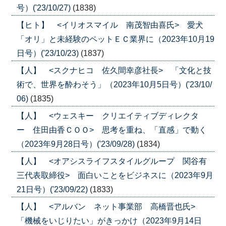
号）('23/10/27)
(1838)
【ヒト】 <イリオスマイル 南茂智由喜氏> 愛犬
「オリ」と未経験のペットＥＣ業界に（2023年10月19
日号）('23/10/23)
(1837)
【人】 <スクナヒコ 佐久間幸彦社長> 「文化と技
術で、世界を酔わそう」（2023年10月5日号）('23/10/
06)
(1835)
【人】 <ウェスキー クリエイティブディレクタ
ー 住田由香ＣＯＯ> 思考を重ね、「直感」で動く
（2023年9月28日号）('23/09/28)
(1834)
【人】 <オアシスライフスタイルグループ 関谷有
三代表取締役> 面白いことをビジネスに（2023年9月
21日号）('23/09/22)
(1833)
【人】 <アルバン ネット事業部 高橋晋也氏>
「機械をいじりたい」がきっかけ（2023年9月14日