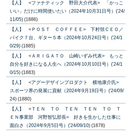
【人】 <ファナティック 野田大介代表> 「かっこ
いい」だけに時間使いたい（2024年10月31日号）('24/
11/05)
(1886)
【人】 <ＰＯＳＴ ＣＯＦＦＥＥ> 下村領ＣＥＯ／
バイク７台、ギター５本（2024年10月24日号）('24/1
0/29)
(1885)
【人】 <ＡＲＩＧＡＴＯ 山崎いずみ代表> もっと
自分を好きになる人生へ（2024年10月10日号）('24/1
0/15)
(1883)
【人】 <アグーデザインプロダクト 横地康介氏>
スポーツ界の発展に貢献（2024年9月19日号）('24/09/
24)
(1880)
【人】 <ＴＥＮ ＴＯ ＴＥＮ ＴＥＮ ＴＯ Ｔ
ＥＮ事業部 河野智弘部長> 好きを生かした仕事に
面白さ（2024年9月5日号）('24/09/10)
(1878)