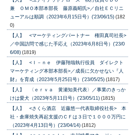
兼 ＯＭＯ本部本部長 藤原義昭氏>／自社ＥＣリニ
ューアルは順調（2023年6月15日号）('23/06/15)
(182
0)
【人】 <マーケティングパートナー 権田真司社長>
／中国訪問で感じた手応え（2023年6月8日号）('23/0
6/08)
(1819)
【人】 <Ｉ－ｎｅ 伊藤翔哉執行役員 ダイレクト
マーケティング本部本部長>／成長に欠かせない『人
財』を育成（2023年5月25日号）('23/05/25)
(1817)
【人】 〈ｅｒｖａ 黄瀬知美代表〉／事業のきっか
けは愛犬（2023年5月11日号）('23/05/11)
(1815)
【人】 <さくら酒店 近藤悠一代表取締役社長> 本
社・倉庫焼失再起支援のＣＦは３日で１０００万円に
（2023年4月13日号）('23/04/14)
(1812)