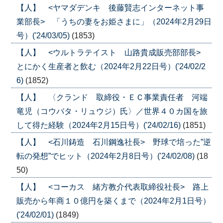
【人】 <ヤマダデンキ 後藤賢志インターネット事
業部長> 「うちの妻をお姫さまに」（2024年2月29日
号）('24/03/05)
(1853)
【人】 <ウルトラテイスト 山路貴成販売部部長>
とにかく生産者と飲む（2024年2月22日号）('24/02/2
6)
(1852)
【人】 〈クランド 取締役・ＥＣ事業責任者 河端
竜児（コウバタ・リュウジ）氏〉／世界４０カ国を旅
して得た経験（2024年2月15日号）('24/02/16)
(1851)
【人】 <石川鋳造 石川鋼逸社長> 野球で培った”逆
転の発想”でヒット（2024年2月8日号）('24/02/08)
(18
50)
【人】 <コーカス 緒方教介代表取締役社長> 路上
販売から年商１０億円を築くまで（2024年2月1日号）
('24/02/01)
(1849)