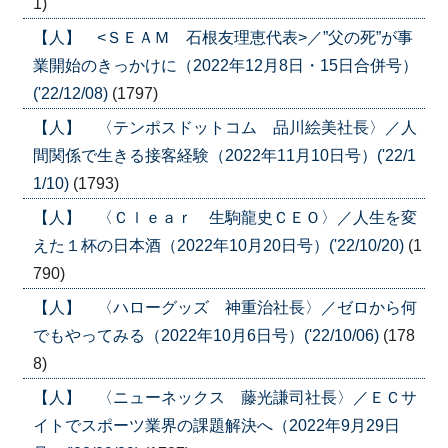
1)
【人】 <ＳＥＡＭ 石根友理恵代表>／”父の死”が事
業開始のきっかけに（2022年12月8日・15日合併号）
('22/12/08)
(1797)
【人】 〈テンポスドットコム 品川絵美社長〉／人
間関係で生きる接客経験（2022年11月10日号）('22/1
1/10)
(1793)
【人】 〈Ｃｌｅａｒ 生駒龍史ＣＥＯ〉／人生を変
えた１杯の日本酒（2022年10月20日号）('22/10/20)
(1
790)
【人】 〈ハローグッズ 神重治社長〉／ゼロから何
でもやってみる（2022年10月6日号）('22/10/06)
(178
8)
【人】 〈ニューネックス 藤光謙司社長〉／ＥＣサ
イトでスポーツ業界の課題解決へ（2022年9月29日