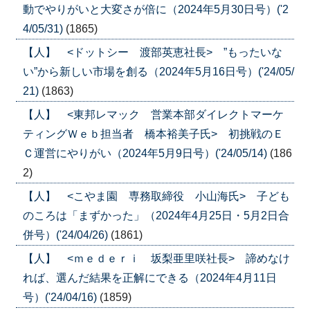
動でやりがいと大変さが倍に（2024年5月30日号）('2
4/05/31)
(1865)
【人】 <ドットシー 渡部英恵社長> ”もったいな
い”から新しい市場を創る（2024年5月16日号）('24/05/
21)
(1863)
【人】 <東邦レマック 営業本部ダイレクトマーケ
ティングＷｅｂ担当者 橋本裕美子氏> 初挑戦のＥ
Ｃ運営にやりがい（2024年5月9日号）('24/05/14)
(186
2)
【人】 <こやま園 専務取締役 小山海氏> 子ども
のころは「まずかった」（2024年4月25日・5月2日合
併号）('24/04/26)
(1861)
【人】 <ｍｅｄｅｒｉ 坂梨亜里咲社長> 諦めなけ
れば、選んだ結果を正解にできる（2024年4月11日
号）('24/04/16)
(1859)