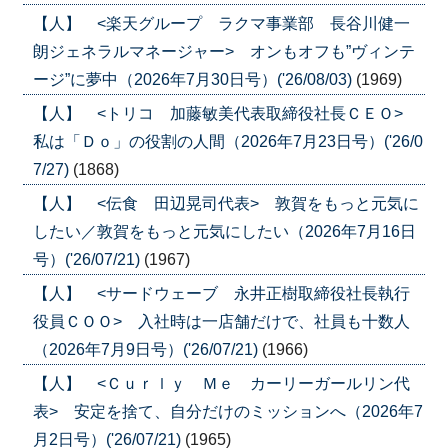
【人】 <楽天グループ ラクマ事業部 長谷川健一
朗ジェネラルマネージャー> オンもオフも”ヴィンテ
ージ”に夢中（2026年7月30日号）('26/08/03)
(1969)
【人】 <トリコ 加藤敏美代表取締役社長ＣＥＯ>
私は「Ｄｏ」の役割の人間（2026年7月23日号）('26/0
7/27)
(1868)
【人】 <伝食 田辺晃司代表> 敦賀をもっと元気に
したい／敦賀をもっと元気にしたい（2026年7月16日
号）('26/07/21)
(1967)
【人】 <サードウェーブ 永井正樹取締役社長執行
役員ＣＯＯ> 入社時は一店舗だけで、社員も十数人
（2026年7月9日号）('26/07/21)
(1966)
【人】 <Ｃｕｒｌｙ Ｍｅ カーリーガールリン代
表> 安定を捨て、自分だけのミッションへ（2026年7
月2日号）('26/07/21)
(1965)