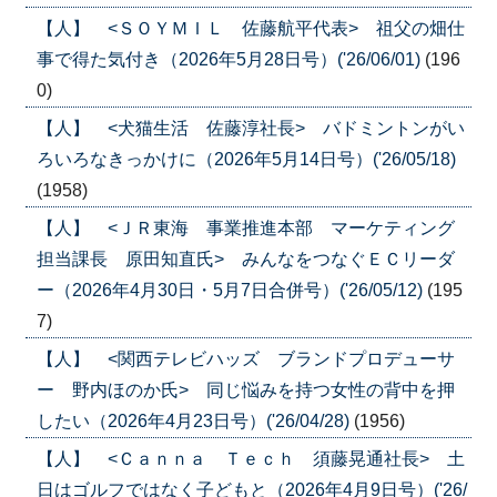
【人】 <ＳＯＹＭＩＬ 佐藤航平代表> 祖父の畑仕
事で得た気付き（2026年5月28日号）('26/06/01)
(196
0)
【人】 <犬猫生活 佐藤淳社長> バドミントンがい
ろいろなきっかけに（2026年5月14日号）('26/05/18)
(1958)
【人】 <ＪＲ東海 事業推進本部 マーケティング
担当課長 原田知直氏> みんなをつなぐＥＣリーダ
ー（2026年4月30日・5月7日合併号）('26/05/12)
(195
7)
【人】 <関西テレビハッズ ブランドプロデューサ
ー 野内ほのか氏> 同じ悩みを持つ女性の背中を押
したい（2026年4月23日号）('26/04/28)
(1956)
【人】 <Ｃａｎｎａ Ｔｅｃｈ 須藤晃通社長> 土
日はゴルフではなく子どもと（2026年4月9日号）('26/