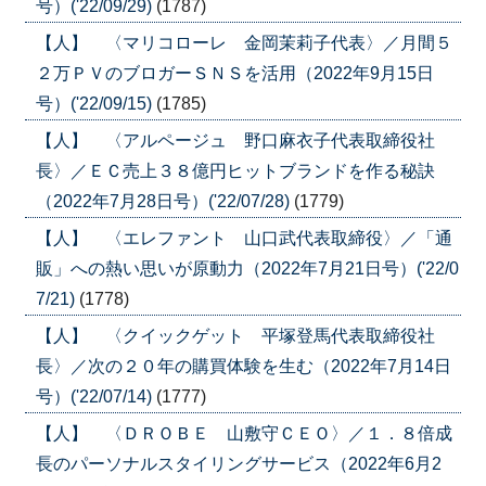
号）('22/09/29)
(1787)
【人】 〈マリコローレ 金岡茉莉子代表〉／月間５
２万ＰＶのブロガーＳＮＳを活用（2022年9月15日
号）('22/09/15)
(1785)
【人】 〈アルページュ 野口麻衣子代表取締役社
長〉／ＥＣ売上３８億円ヒットブランドを作る秘訣
（2022年7月28日号）('22/07/28)
(1779)
【人】 〈エレファント 山口武代表取締役〉／「通
販」への熱い思いが原動力（2022年7月21日号）('22/0
7/21)
(1778)
【人】 〈クイックゲット 平塚登馬代表取締役社
長〉／次の２０年の購買体験を生む（2022年7月14日
号）('22/07/14)
(1777)
【人】 〈ＤＲＯＢＥ 山敷守ＣＥＯ〉／１．８倍成
長のパーソナルスタイリングサービス（2022年6月2