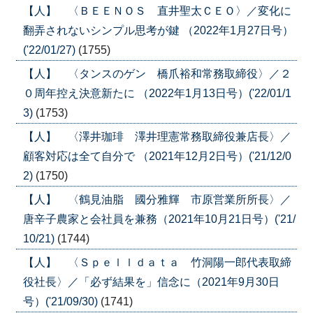
【人】 〈ＢＥＥＮＯＳ 直井聖太ＣＥＯ〉／変化に
翻弄されないシンプル思考が鍵 （2022年1月27日号）
('22/01/27)
(1755)
【人】 〈タンスのゲン 橋爪裕和常務取締役〉／２
０周年控え決意新たに （2022年1月13日号）('22/01/1
3)
(1753)
【人】 〈澤井珈琲 澤井理憲常務取締役兼店長〉／
顧客対応は全て自分で （2021年12月2日号）('21/12/0
2)
(1750)
【人】 〈鶴見油脂 國分雅輝 市原営業所所長〉／
唐辛子農家と会社員を兼務（2021年10月21日号）('21/
10/21)
(1744)
【人】 〈Ｓｐｅｌｌｄａｔａ 竹洞陽一郎代表取締
役社長〉／「必ず結果を」信念に（2021年9月30日
号）('21/09/30)
(1741)