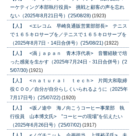
ーケティング本部執行役員> 挑戦と顧客の声を忘れ
ない（2025年8月21日号）('25/08/28)
(1923)
【人】 <エレコム 早崎良通販営業部部長> テニス
で１６５キロサーブを／テニスで１６５キロサーブを
（2025年8月7日・14日合併号）('25/08/21)
(1922)
【人】 <渦ｊａｐａｎ 青木淳代表> 音響経験で培
った感覚を生かす（2025年7月24日・31日合併号）('2
5/07/30)
(1921)
【人】 <ｎａｔｕｒａｌ ｔｅｃｈ> 片岡大和取締
役ＣＯＯ／自分が自分らしくいられるように（2025年
7月17日号）('25/07/22)
(1920)
【人】 <坂ノ途中 海ノ向こうコーヒー事業部 執
行役員 山本博文氏> ”コーヒーの現場”を伝えたい
（2025年6月26日号）('25/07/02)
(1917)
【人】 <ノグチニット 企画担当 上坪裕子氏> 夫