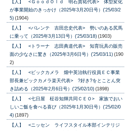
【人】 <ＧｏｏｄＯｌｄ 明石貴祐代表> 体型変化
が事業開始のきっかけ（2025年3月20日号）('25/03/2
5)
(1904)
【人】 <パレンテ 吉田忠史代表> 勢いのある尻馬
に乗って（2025年3月13日号）('25/03/18)
(1903)
【人】 <トラーナ 志田典道代表> 知育玩具の販売
面の少なさに驚き（2025年3月6日号）('25/03/11)
(190
2)
【人】 <ビックカメラ 畑中英治執行役員ＥＣ事業
部長兼ビックカメラ楽天代表> ?好き?をとことん突
き詰める（2025年2月6日号）('25/02/10)
(1898)
【人】 <七日屋 柾谷知輝共同ＣＥＯ> 家族でおい
しいご飯を食べる喜び（2025年1月30日号）('25/02/0
4)
(1897)
【人】 <ニッセン ライフスタイル本部インテリジ