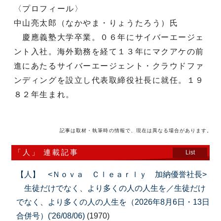
〈プロフィール〉
中山亮太郎（なかやま・りょうたろう）氏
慶應義塾大学卒業。０６年にサイバーエージェ
ント入社。海外勤務を経て１３年にマクアケの前
進にあたるサイバーエージェント・クラウドファ
ンディングを設立し代表取締役社長に就任。１９
８２年生まれ。
記事は取材・執筆時の情報で、現在は異なる場合があります。
「人」 連載記事
List
【人】 <Ｎｏｖａ Ｃｌｅａｒｌｙ 加納優誉社長>
生徒だけでなく、より多くの人の人生を／生徒だけ
でなく、より多くの人の人生を（2026年8月6日・13日
合併号）('26/08/06)
(1970)