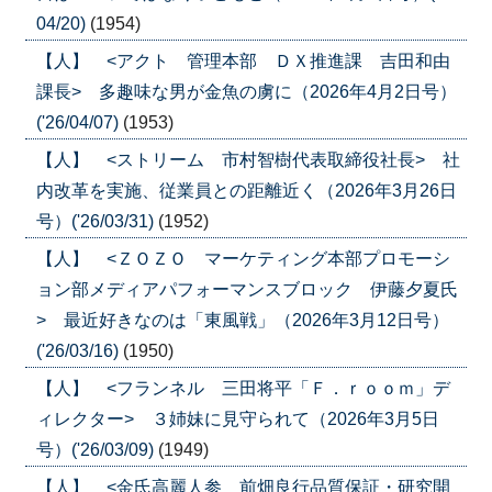
04/20)
(1954)
【人】 <アクト 管理本部 ＤＸ推進課 吉田和由
課長> 多趣味な男が金魚の虜に（2026年4月2日号）
('26/04/07)
(1953)
【人】 <ストリーム 市村智樹代表取締役社長> 社
内改革を実施、従業員との距離近く（2026年3月26日
号）('26/03/31)
(1952)
【人】 <ＺＯＺＯ マーケティング本部プロモーシ
ョン部メディアパフォーマンスブロック 伊藤夕夏氏
> 最近好きなのは「東風戦」（2026年3月12日号）
('26/03/16)
(1950)
【人】 <フランネル 三田将平「Ｆ．ｒｏｏｍ」デ
ィレクター> ３姉妹に見守られて（2026年3月5日
号）('26/03/09)
(1949)
【人】 <金氏高麗人参 前畑良行品質保証・研究開