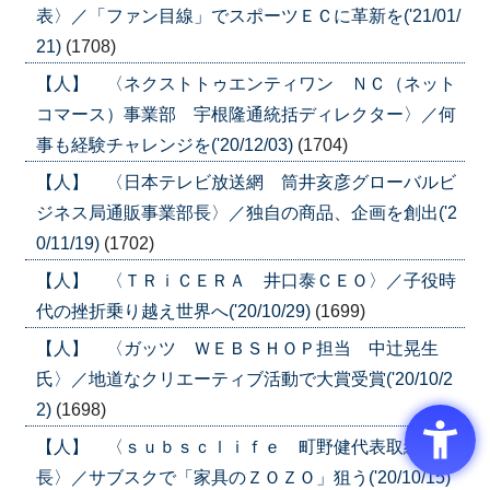
表〉／「ファン目線」でスポーツＥＣに革新を('21/01/
21)
(1708)
【人】 〈ネクストトゥエンティワン ＮＣ（ネット
コマース）事業部 宇根隆通統括ディレクター〉／何
事も経験チャレンジを('20/12/03)
(1704)
【人】 〈日本テレビ放送網 筒井亥彦グローバルビ
ジネス局通販事業部長〉／独自の商品、企画を創出('2
0/11/19)
(1702)
【人】 〈ＴＲｉＣＥＲＡ 井口泰ＣＥＯ〉／子役時
代の挫折乗り越え世界へ('20/10/29)
(1699)
【人】 〈ガッツ ＷＥＢＳＨＯＰ担当 中辻晃生
氏〉／地道なクリエーティブ活動で大賞受賞('20/10/2
2)
(1698)
【人】 〈ｓｕｂｓｃｌｉｆｅ 町野健代表取締役社
長〉／サブスクで「家具のＺＯＺＯ」狙う('20/10/15)