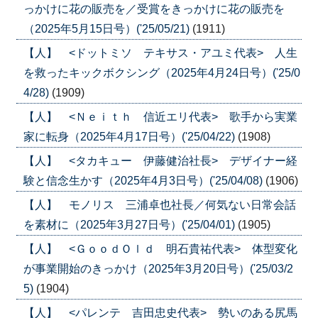
っかけに花の販売を／受賞をきっかけに花の販売を
（2025年5月15日号）('25/05/21)
(1911)
【人】 <ドットミソ テキサス・アユミ代表> 人生
を救ったキックボクシング（2025年4月24日号）('25/0
4/28)
(1909)
【人】 <Ｎｅｉｔｈ 信近エリ代表> 歌手から実業
家に転身（2025年4月17日号）('25/04/22)
(1908)
【人】 <タカキュー 伊藤健治社長> デザイナー経
験と信念生かす（2025年4月3日号）('25/04/08)
(1906)
【人】 モノリス 三浦卓也社長／何気ない日常会話
を素材に（2025年3月27日号）('25/04/01)
(1905)
【人】 <ＧｏｏｄＯｌｄ 明石貴祐代表> 体型変化
が事業開始のきっかけ（2025年3月20日号）('25/03/2
5)
(1904)
【人】 <パレンテ 吉田忠史代表> 勢いのある尻馬