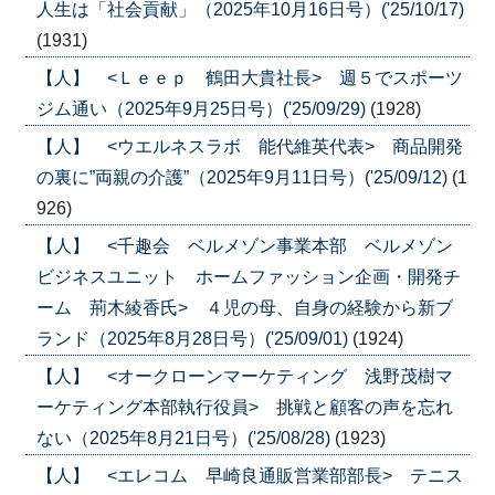
人生は「社会貢献」（2025年10月16日号）('25/10/17)
(1931)
【人】 <Ｌｅｅｐ 鶴田大貴社長> 週５でスポーツ
ジム通い（2025年9月25日号）('25/09/29)
(1928)
【人】 <ウエルネスラボ 能代維英代表> 商品開発
の裏に”両親の介護”（2025年9月11日号）('25/09/12)
(1
926)
【人】 <千趣会 ベルメゾン事業本部 ベルメゾン
ビジネスユニット ホームファッション企画・開発チ
ーム 荊木綾香氏> ４児の母、自身の経験から新ブ
ランド（2025年8月28日号）('25/09/01)
(1924)
【人】 <オークローンマーケティング 浅野茂樹マ
ーケティング本部執行役員> 挑戦と顧客の声を忘れ
ない（2025年8月21日号）('25/08/28)
(1923)
【人】 <エレコム 早崎良通販営業部部長> テニス