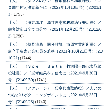
【人】 〈タンスのゲン 橋爪裕和常務取締役〉／２
０周年控え決意新たに （2022年1月13日号）('22/01/1
3)
(1753)
【人】 〈澤井珈琲 澤井理憲常務取締役兼店長〉／
顧客対応は全て自分で （2021年12月2日号）('21/12/0
2)
(1750)
【人】 〈鶴見油脂 國分雅輝 市原営業所所長〉／
唐辛子農家と会社員を兼務（2021年10月21日号）('21/
10/21)
(1744)
【人】 〈Ｓｐｅｌｌｄａｔａ 竹洞陽一郎代表取締
役社長〉／「必ず結果を」信念に（2021年9月30日
号）('21/09/30)
(1741)
【人】 〈アクシージア 段卓代表取締役〉／人との
つながりがターニングポイントに（2021年9月23日
号）('21/09/23)
(1740)