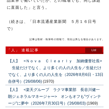
品業界で働いていたが、どの職場でも、同じ課題
に直面した」と言う。
（続きは、「日本流通産業新聞 ５月１６日号
で）
記事は取材・執筆時の情報で、現在は異なる場合があります。
「人」 連載記事
List
【人】 <Ｎｏｖａ Ｃｌｅａｒｌｙ 加納優誉社長>
生徒だけでなく、より多くの人の人生を／生徒だけ
でなく、より多くの人の人生を（2026年8月6日・13日
合併号）('26/08/06)
(1970)
【人】 <楽天グループ ラクマ事業部 長谷川健一
朗ジェネラルマネージャー> オンもオフも”ヴィンテ
ージ”に夢中（2026年7月30日号）('26/08/03)
(1969)