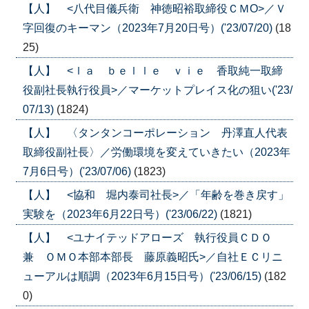
【人】 <八代目儀兵衛 神徳昭裕取締役ＣＭО>／Ｖ
字回復のキーマン（2023年7月20日号）('23/07/20)
(18
25)
【人】 <ｌａ ｂｅｌｌｅ ｖｉｅ 香取純一取締
役副社長執行役員>／マーケットプレイス化の狙い('23/
07/13)
(1824)
【人】 〈タンタンコーポレーション 丹澤直人代表
取締役副社長〉／労働環境を変えていきたい（2023年
7月6日号）('23/07/06)
(1823)
【人】 <協和 堀内泰司社長>／「年齢を巻き戻す」
実験を（2023年6月22日号）('23/06/22)
(1821)
【人】 <ユナイテッドアローズ 執行役員ＣＤＯ
兼 ＯＭＯ本部本部長 藤原義昭氏>／自社ＥＣリニ
ューアルは順調（2023年6月15日号）('23/06/15)
(182
0)