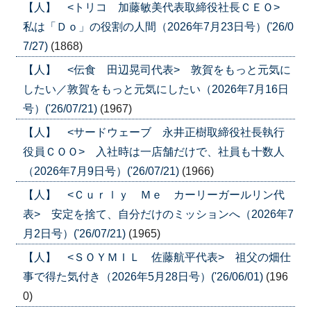
【人】 <トリコ 加藤敏美代表取締役社長ＣＥＯ>
私は「Ｄｏ」の役割の人間（2026年7月23日号）('26/0
7/27)
(1868)
【人】 <伝食 田辺晃司代表> 敦賀をもっと元気に
したい／敦賀をもっと元気にしたい（2026年7月16日
号）('26/07/21)
(1967)
【人】 <サードウェーブ 永井正樹取締役社長執行
役員ＣＯＯ> 入社時は一店舗だけで、社員も十数人
（2026年7月9日号）('26/07/21)
(1966)
【人】 <Ｃｕｒｌｙ Ｍｅ カーリーガールリン代
表> 安定を捨て、自分だけのミッションへ（2026年7
月2日号）('26/07/21)
(1965)
【人】 <ＳＯＹＭＩＬ 佐藤航平代表> 祖父の畑仕
事で得た気付き（2026年5月28日号）('26/06/01)
(196
0)