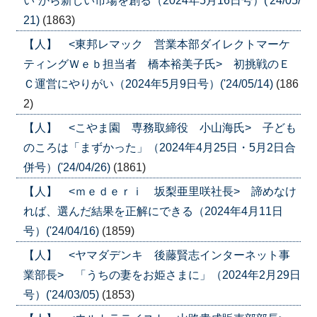
い”から新しい市場を創る（2024年5月16日号）('24/05/
21)
(1863)
【人】 <東邦レマック 営業本部ダイレクトマーケ
ティングＷｅｂ担当者 橋本裕美子氏> 初挑戦のＥ
Ｃ運営にやりがい（2024年5月9日号）('24/05/14)
(186
2)
【人】 <こやま園 専務取締役 小山海氏> 子ども
のころは「まずかった」（2024年4月25日・5月2日合
併号）('24/04/26)
(1861)
【人】 <ｍｅｄｅｒｉ 坂梨亜里咲社長> 諦めなけ
れば、選んだ結果を正解にできる（2024年4月11日
号）('24/04/16)
(1859)
【人】 <ヤマダデンキ 後藤賢志インターネット事
業部長> 「うちの妻をお姫さまに」（2024年2月29日
号）('24/03/05)
(1853)