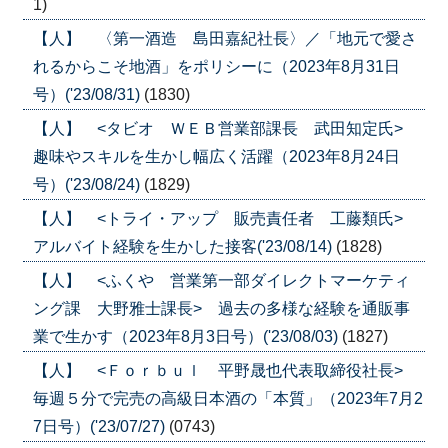
1)
【人】 〈第一酒造 島田嘉紀社長〉／「地元で愛さ
れるからこそ地酒」をポリシーに（2023年8月31日
号）('23/08/31)
(1830)
【人】 <タビオ ＷＥＢ営業部課長 武田知定氏>
趣味やスキルを生かし幅広く活躍（2023年8月24日
号）('23/08/24)
(1829)
【人】 <トライ・アップ 販売責任者 工藤類氏>
アルバイト経験を生かした接客('23/08/14)
(1828)
【人】 <ふくや 営業第一部ダイレクトマーケティ
ング課 大野雅士課長> 過去の多様な経験を通販事
業で生かす（2023年8月3日号）('23/08/03)
(1827)
【人】 <Ｆｏｒｂｕｌ 平野晟也代表取締役社長>
毎週５分で完売の高級日本酒の「本質」（2023年7月2
7日号）('23/07/27)
(0743)