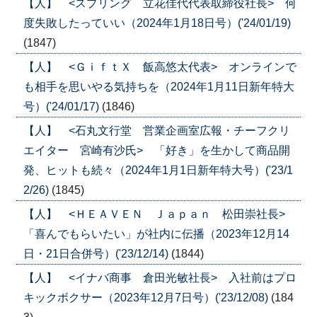
【人】 <スプリング 立花佳代代表取締役社長> 何
度失敗したっていい（2024年1月18日号）('24/01/19)
(1847)
【人】 <ＧｉｆｔＸ 飯高悠太代表> オンラインで
も相手を思いやる気持ちを（2024年1月11日新年特大
号）('24/01/17)
(1846)
【人】 <石丸文行堂 営業企画室広報・チーフクリ
エイター 宮崎有沙氏> 「好き」を生かして商品開
発、ヒットも続々（2024年1月1日新年特大号）('23/1
2/26)
(1845)
【人】 <ＨＥＡＶＥＮ Ｊａｐａｎ 松田崇社長>
「喜んでもらいたい」が社内に伝播（2023年12月14
日・21日合併号）('23/12/14)
(1844)
【人】 <イナバ商事 倉田光敏社長> 入社前はプロ
キックボクサー（2023年12月7日号）('23/12/08)
(184