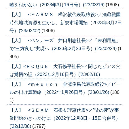
嘘を付かない（2023年3月16日号）('23/03/16)
(1808)
【人】 <ＦＡＲＭ８ 樺沢敦代表取締役>／酒蔵戦国
時代地域資源を生かし、新規市場開拓（2023年3月2日
号）('23/03/02)
(1806)
【人】 <ベンナーズ 井口剛志社長>／「未利用魚」
で”三方良し”実現へ（2023年2月23日号）('23/02/24)
(1
805)
【人】<ＲＯＱＵＥ 大石修平社長>／閉じたピアス穴
は覚悟の証（2023年2月16日号）('23/02/16)
【人】 <ｍｅｕｒｏｎ 金澤俊昌代表取締役>／ビー
ルの掛け算戦略（2022年1月26日号）('23/01/26)
(180
1)
【人】 <ＳＥＡＭ 石根友理恵代表>／”父の死”が事
業開始のきっかけに（2022年12月8日・15日合併号）
('22/12/08)
(1797)