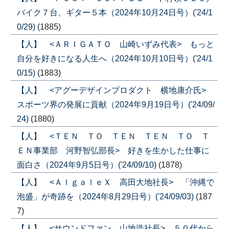
バイク７台、ギター５本（2024年10月24日号）('24/1
0/29)
(1885)
【人】 <ＡＲＩＧＡＴＯ 山崎いずみ代表> もっと
自分を好きになる人生へ（2024年10月10日号）('24/1
0/15)
(1883)
【人】 <アグーデザインプロダクト 横地康介氏>
スポーツ界の発展に貢献（2024年9月19日号）('24/09/
24)
(1880)
【人】 <ＴＥＮ ＴＯ ＴＥＮ ＴＥＮ ＴＯ Ｔ
ＥＮ事業部 河野智弘部長> 好きを生かした仕事に
面白さ（2024年9月5日号）('24/09/10)
(1878)
【人】 <ＡｌｇａｌｅＸ 高田大地社長> 「沖縄で
泡盛」が奇跡を（2024年8月29日号）('24/09/03)
(187
7)
【人】 <サウンドファン 山地浩社長> ５０代から