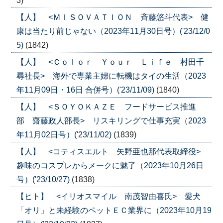
3)
【人】 <ＭＩＳＯＶＡＴＩＯＮ 斉藤悠斗代表> 健
康は当たり前じゃない（2023年11月30日号）('23/12/0
5)
(1842)
【人】 <Ｃｏｌｏｒ Ｙｏｕｒ Ｌｉｆｅ 村田千
尋社長> 海外で専業主婦に転機はタイの生活（2023
年11月09日・16日 合併号）('23/11/09)
(1840)
【人】 <ＳＯＹＯＫＡＺＥ フードサービス推進
部 齋藤政人部長> リスキリングで仕事充実（2023
年11月02日号）('23/11/02)
(1839)
【人】 <コティスエルト 矢野亜也那代表取締役>
趣味のコスプレからメークに魅了（2023年10月26日
号）('23/10/27)
(1838)
【ヒト】 <イリオスマイル 南茂智由喜氏> 愛犬
「オリ」と未経験のペットＥＣ業界に（2023年10月19