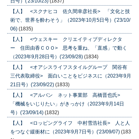
日号）('23/10/23)
(1837)
【人】 <スクナヒコ 佐久間幸彦社長> 「文化と技
術で、世界を酔わそう」（2023年10月5日号）('23/10/
06)
(1835)
【人】 <ウェスキー クリエイティブディレクタ
ー 住田由香ＣＯＯ> 思考を重ね、「直感」で動く
（2023年9月28日号）('23/09/28)
(1834)
【人】 <オアシスライフスタイルグループ 関谷有
三代表取締役> 面白いことをビジネスに（2023年9月
21日号）('23/09/22)
(1833)
【人】 <アルバン ネット事業部 高橋晋也氏>
「機械をいじりたい」がきっかけ（2023年9月14日
号）('23/09/14)
(1832)
【人】 <ロッピングライフ 中村雪浩社長> 人と人
をつなぐ緩衝材に（2023年9月7日号）('23/09/07)
(183