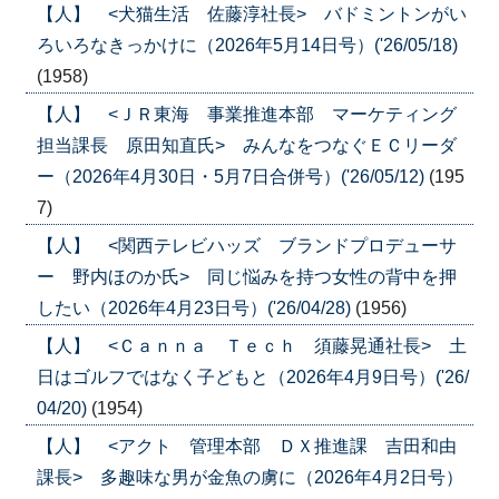
【人】 <犬猫生活 佐藤淳社長> バドミントンがい
ろいろなきっかけに（2026年5月14日号）('26/05/18)
(1958)
【人】 <ＪＲ東海 事業推進本部 マーケティング
担当課長 原田知直氏> みんなをつなぐＥＣリーダ
ー（2026年4月30日・5月7日合併号）('26/05/12)
(195
7)
【人】 <関西テレビハッズ ブランドプロデューサ
ー 野内ほのか氏> 同じ悩みを持つ女性の背中を押
したい（2026年4月23日号）('26/04/28)
(1956)
【人】 <Ｃａｎｎａ Ｔｅｃｈ 須藤晃通社長> 土
日はゴルフではなく子どもと（2026年4月9日号）('26/
04/20)
(1954)
【人】 <アクト 管理本部 ＤＸ推進課 吉田和由
課長> 多趣味な男が金魚の虜に（2026年4月2日号）