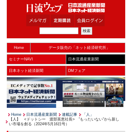
Home
データ販売の「ネット経済研究所」
セミナーNAVI
日本流通産業新聞
日本ネット経済新聞
DMフェア
Home
日本流通産業新聞
連載記事
「人」
【人】 <ドットシー 渡部英恵社長> ”もったいない”から新し
い市場を創る（2024年5月16日号）