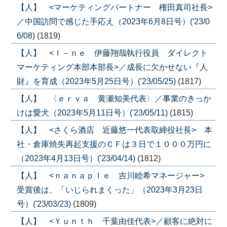
【人】 <マーケティングパートナー 権田真司社長>
／中国訪問で感じた手応え（2023年6月8日号）('23/0
6/08)
(1819)
【人】 <Ｉ－ｎｅ 伊藤翔哉執行役員 ダイレクト
マーケティング本部本部長>／成長に欠かせない『人
財』を育成（2023年5月25日号）('23/05/25)
(1817)
【人】 〈ｅｒｖａ 黄瀬知美代表〉／事業のきっか
けは愛犬（2023年5月11日号）('23/05/11)
(1815)
【人】 <さくら酒店 近藤悠一代表取締役社長> 本
社・倉庫焼失再起支援のＣＦは３日で１０００万円に
（2023年4月13日号）('23/04/14)
(1812)
【人】 <ｎａｎａｐｌｅ 吉川睦希マネージャー>
受賞後は、「いじられまくった」（2023年3月23日
号）('23/03/23)
(1809)
【人】 <Ｙｕｎｔｈ 千葉由佳代表>／顧客に絶対に