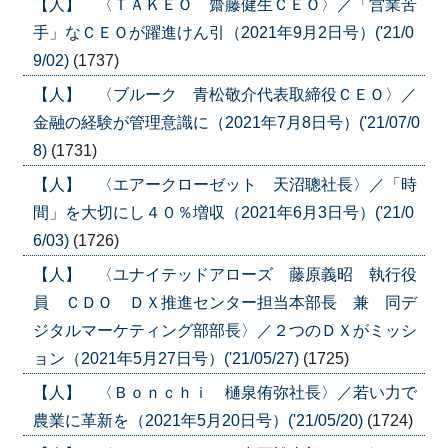
【人】 〈ＴＡＫＥＯ 齋藤健生ＣＥＯ〉／「営業苦
手」なＣＥＯが躍進けん引（2021年9月2日号）('21/0
9/02)
(1737)
【人】 〈ブルーク 青松敬介代表取締役ＣＥＯ〉／
金融の経験が管理意識に（2021年7月8日号）('21/07/0
8)
(1731)
【人】 〈エアークローゼット 天沼聰社長〉／「時
間」を大切にし４０％増収（2021年6月3日号）('21/0
6/03)
(1726)
【人】 〈ユナイテッドアローズ 藤原義昭 執行役
員 ＣＤＯ ＤＸ推進センター担当本部長 兼 同デ
ジタルマーケティング部部長〉／２つのＤＸがミッシ
ョン（2021年5月27日号）('21/05/27)
(1725)
【人】 〈Ｂｏｎｃｈｉ 樋泉侑弥社長〉／若い力で
農業に革新を（2021年5月20日号）('21/05/20)
(1724)