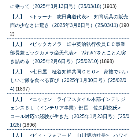
に乗って（2025年3月13日号）('25/03/18)
(1903)
【人】 <トラーナ 志田典道代表> 知育玩具の販売
面の少なさに驚き（2025年3月6日号）('25/03/11)
(190
2)
【人】 <ビックカメラ 畑中英治執行役員ＥＣ事業
部長兼ビックカメラ楽天代表> ?好き?をとことん突
き詰める（2025年2月6日号）('25/02/10)
(1898)
【人】 <七日屋 柾谷知輝共同ＣＥＯ> 家族でおい
しいご飯を食べる喜び（2025年1月30日号）('25/02/0
4)
(1897)
【人】 <ニッセン ライフスタイル本部インテリジ
ェンスＢＵ（インテリア事業）部長 佐久間悠氏>
コール対応の経験が生きた（2025年1月23日号）('25/0
1/28)
(1896)
【人】 <ビィ・フォアード 山川博功社長> ハワイ