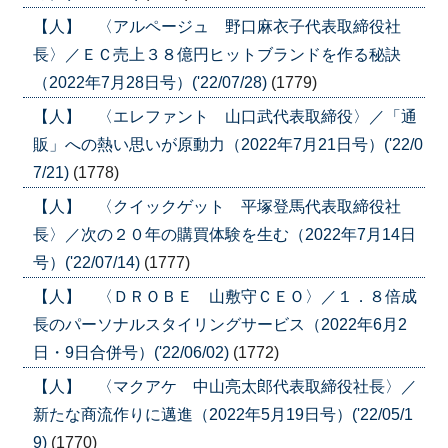
【人】 〈アルページュ 野口麻衣子代表取締役社
長〉／ＥＣ売上３８億円ヒットブランドを作る秘訣
（2022年7月28日号）('22/07/28)
(1779)
【人】 〈エレファント 山口武代表取締役〉／「通
販」への熱い思いが原動力（2022年7月21日号）('22/0
7/21)
(1778)
【人】 〈クイックゲット 平塚登馬代表取締役社
長〉／次の２０年の購買体験を生む（2022年7月14日
号）('22/07/14)
(1777)
【人】 〈ＤＲＯＢＥ 山敷守ＣＥＯ〉／１．８倍成
長のパーソナルスタイリングサービス（2022年6月2
日・9日合併号）('22/06/02)
(1772)
【人】 〈マクアケ 中山亮太郎代表取締役社長〉／
新たな商流作りに邁進（2022年5月19日号）('22/05/1
9)
(1770)