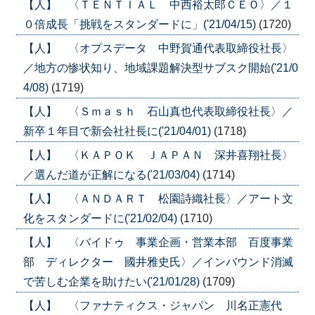
【人】 〈ＴＥＮＴＩＡＬ 中西裕太郎ＣＥＯ〉／１
０倍成長「挑戦をスタンダードに」('21/04/15)
(1720)
【人】 〈オプスデータ 中野賀通代表取締役社長〉
／地方の惨状知り、地域課題解決型サブスク開始('21/0
4/08)
(1719)
【人】 〈Ｓｍａｓｈ 石山真也代表取締役社長〉／
新卒１年目で新会社社長に('21/04/01)
(1718)
【人】 〈ＫＡＰＯＫ ＪＡＰＡＮ 深井喜翔社長〉
／選んだ道が正解になる('21/03/04)
(1714)
【人】 〈ＡＮＤＡＲＴ 松園詩織社長〉／アート文
化をスタンダードに('21/02/04)
(1710)
【人】 〈バイドゥ 事業企画・営業本部 百度事業
部 ディレクター 國井雅史氏〉／インバウンド消滅
で苦しむ企業を助けたい('21/01/28)
(1709)
【人】 〈ファナティクス・ジャパン 川名正憲代