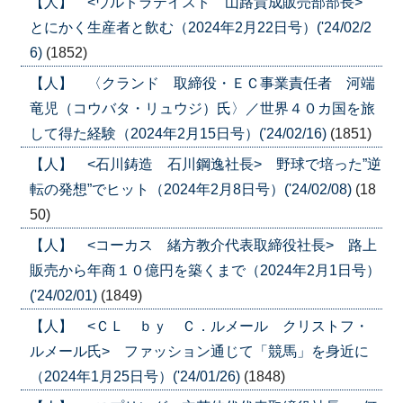
【人】 <ウルトラテイスト 山路貴成販売部部長>
とにかく生産者と飲む（2024年2月22日号）('24/02/2
6)
(1852)
【人】 〈クランド 取締役・ＥＣ事業責任者 河端
竜児（コウバタ・リュウジ）氏〉／世界４０カ国を旅
して得た経験（2024年2月15日号）('24/02/16)
(1851)
【人】 <石川鋳造 石川鋼逸社長> 野球で培った”逆
転の発想”でヒット（2024年2月8日号）('24/02/08)
(18
50)
【人】 <コーカス 緒方教介代表取締役社長> 路上
販売から年商１０億円を築くまで（2024年2月1日号）
('24/02/01)
(1849)
【人】 <ＣＬ ｂｙ Ｃ．ルメール クリストフ・
ルメール氏> ファッション通じて「競馬」を身近に
（2024年1月25日号）('24/01/26)
(1848)