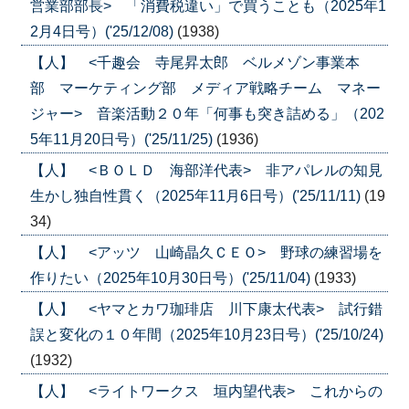
営業部部長> 「消費税違い」で買うことも（2025年1
2月4日号）('25/12/08)
(1938)
【人】 <千趣会 寺尾昇太郎 ベルメゾン事業本
部 マーケティング部 メディア戦略チーム マネー
ジャー> 音楽活動２０年「何事も突き詰める」（202
5年11月20日号）('25/11/25)
(1936)
【人】 <ＢＯＬＤ 海部洋代表> 非アパレルの知見
生かし独自性貫く（2025年11月6日号）('25/11/11)
(19
34)
【人】 <アッツ 山崎晶久ＣＥＯ> 野球の練習場を
作りたい（2025年10月30日号）('25/11/04)
(1933)
【人】 <ヤマとカワ珈琲店 川下康太代表> 試行錯
誤と変化の１０年間（2025年10月23日号）('25/10/24)
(1932)
【人】 <ライトワークス 垣内望代表> これからの