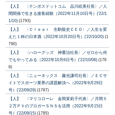
【人】 〈テンポスドットコム 品川絵美社長〉／人
間関係で生きる接客経験（2022年11月10日号）('22/1
1/10)
(1793)
【人】 〈Ｃｌｅａｒ 生駒龍史ＣＥＯ〉／人生を変
えた１杯の日本酒（2022年10月20日号）('22/10/20)
(1
790)
【人】 〈ハローグッズ 神重治社長〉／ゼロから何
でもやってみる（2022年10月6日号）('22/10/06)
(178
8)
【人】 〈ニューネックス 藤光謙司社長〉／ＥＣサ
イトでスポーツ業界の課題解決へ（2022年9月29日
号）('22/09/29)
(1787)
【人】 〈マリコローレ 金岡茉莉子代表〉／月間５
２万ＰＶのブロガーＳＮＳを活用（2022年9月15日
号）('22/09/15)
(1785)