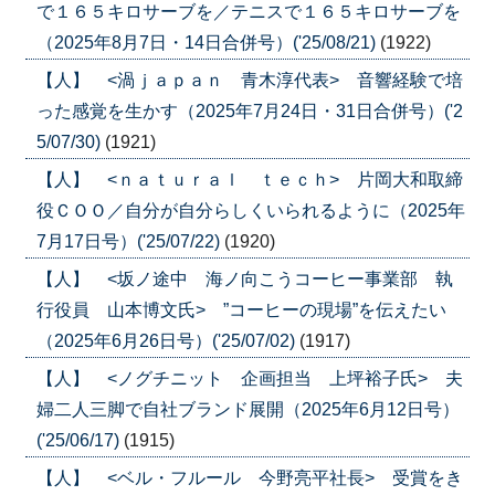
で１６５キロサーブを／テニスで１６５キロサーブを
（2025年8月7日・14日合併号）('25/08/21)
(1922)
【人】 <渦ｊａｐａｎ 青木淳代表> 音響経験で培
った感覚を生かす（2025年7月24日・31日合併号）('2
5/07/30)
(1921)
【人】 <ｎａｔｕｒａｌ ｔｅｃｈ> 片岡大和取締
役ＣＯＯ／自分が自分らしくいられるように（2025年
7月17日号）('25/07/22)
(1920)
【人】 <坂ノ途中 海ノ向こうコーヒー事業部 執
行役員 山本博文氏> ”コーヒーの現場”を伝えたい
（2025年6月26日号）('25/07/02)
(1917)
【人】 <ノグチニット 企画担当 上坪裕子氏> 夫
婦二人三脚で自社ブランド展開（2025年6月12日号）
('25/06/17)
(1915)
【人】 <ベル・フルール 今野亮平社長> 受賞をき