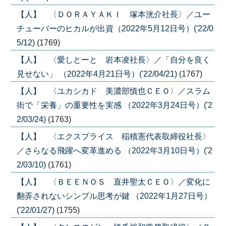
【人】 〈ＤＯＲＡＹＡＫＩ 塚本洸介社長〉／ユー
チューバーのヒカルが出資（2022年5月12日号）('22/0
5/12)
(1769)
【人】 〈愛しとーと 岩本凌社長〉／「自分を良く
見せない」 （2022年4月21日号）('22/04/21)
(1767)
【人】 〈ユカシカド 美濃部慎也ＣＥＯ〉／スラム
街で「栄養」の重要性を実感 （2022年3月24日号）('2
2/03/24)
(1763)
【人】 〈エクスプライス 稲積憲代表取締役社長〉
／さらなる飛躍へ変革進める （2022年3月10日号）('2
2/03/10)
(1761)
【人】 〈ＢＥＥＮＯＳ 直井聖太ＣＥＯ〉／変化に
翻弄されないシンプル思考が鍵 （2022年1月27日号）
('22/01/27)
(1755)