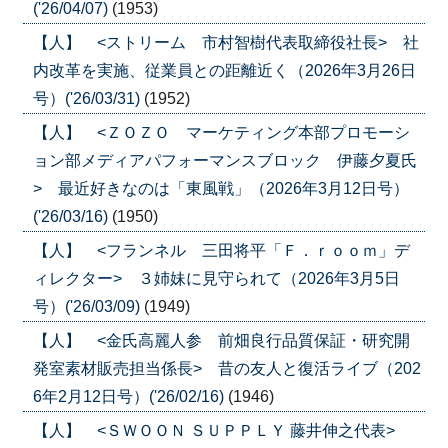
('26/04/07)
(1953)
【人】 <ストリーム 市村智樹代表取締役社長> 社
内改革を実施、従業員との距離近く（2026年3月26日
号）('26/03/31)
(1952)
【人】 <ＺＯＺＯ マーケティング本部プロモーシ
ョン部メディアパフォーマンスブロック 伊藤夕夏氏
> 最近好きなのは「東風戦」（2026年3月12日号）
('26/03/16)
(1950)
【人】 <フランネル 三田将平「Ｆ．ｒｏｏｍ」デ
ィレクター> ３姉妹に見守られて（2026年3月5日
号）('26/03/09)
(1949)
【人】 <金氏高麗人参 前畑良行品質保証・研究開
発室素材販売担当係長> 昔の友人と復活ライブ（202
6年2月12日号）('26/02/16)
(1946)
【人】 <ＳＷＯＯＮ ＳＵＰＰＬＹ 藤井伸之代表>