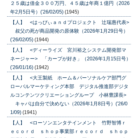
２５歳は借金３００万円、４５歳は年商１億円（2026
年2月5日号）('26/02/05)
(1945)
【人】 <はっぴぃａｎｄプロジェクト 辻瑞惠代表>
叔父の死が商品開発の原体験（2026年1月29日号）
('26/02/05)
(1944)
【人】 <ディーライズ 宮川裕之システム開発部マ
ネージャー> 「カープが好き」（2026年1月15日号）
('26/01/16)
(1942)
【人】 <大王製紙 ホーム＆パーソナルケア部門グ
ローバルマーケティング本部 デジタル推進部デジタ
ルコンテンツクリエーショングループ 小林豊課長>
キャパは自分で決めない（2026年1月8日号）('26/0
1/09)
(1941)
【人】 <ローソンエンタテインメント 竹野智博ｒ
ｅｃｏｒｄ ｓｈｏｐ事業部ｒｅｃｏｒｄ ｓｈｏｐ