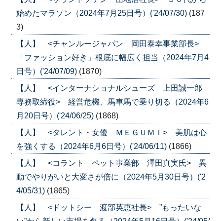
始めたマラソン（2024年7月25日号）('24/07/30)
(187
3)
【人】 <チャンルージャパン 岡田泰幸事業部長>
「ファッション好き」根底に幅広く担当（2024年7月4
日号）('24/07/09)
(1870)
【人】 <インターナショナルシューズ 上田誠一郎
専務取締役> 経営危機、馬車馬で乗り切る（2024年6
月20日号）('24/06/25)
(1868)
【人】 <タレント・女優 ＭＥＧＵＭＩ> 美肌は心
を強くする（2024年6月6日号）('24/06/11)
(1866)
【人】 <コラント ペット事業部 澤田真実氏> 異
動でやりがいと大変さが倍に（2024年5月30日号）('2
4/05/31)
(1865)
【人】 <ドットシー 渡部英恵社長> ”もったいな