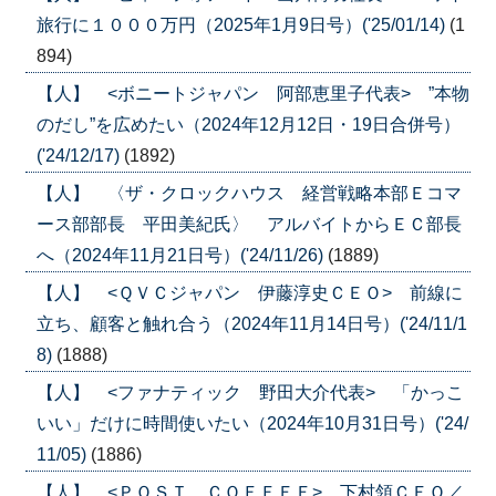
旅行に１０００万円（2025年1月9日号）('25/01/14)
(1
894)
【人】 <ボニートジャパン 阿部恵里子代表> ”本物
のだし”を広めたい（2024年12月12日・19日合併号）
('24/12/17)
(1892)
【人】 〈ザ・クロックハウス 経営戦略本部Ｅコマ
ース部部長 平田美紀氏〉 アルバイトからＥＣ部長
へ（2024年11月21日号）('24/11/26)
(1889)
【人】 <ＱＶＣジャパン 伊藤淳史ＣＥＯ> 前線に
立ち、顧客と触れ合う（2024年11月14日号）('24/11/1
8)
(1888)
【人】 <ファナティック 野田大介代表> 「かっこ
いい」だけに時間使いたい（2024年10月31日号）('24/
11/05)
(1886)
【人】 <ＰＯＳＴ ＣＯＦＦＥＥ> 下村領ＣＥＯ／