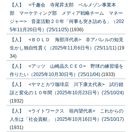
【人】 <千趣会 寺尾昇太郎 ベルメゾン事業本
部 マーケティング部 メディア戦略チーム マネー
ジャー> 音楽活動２０年「何事も突き詰める」（202
5年11月20日号）('25/11/25)
(1936)
【人】 <ＢＯＬＤ 海部洋代表> 非アパレルの知見
生かし独自性貫く（2025年11月6日号）('25/11/11)
(19
34)
【人】 <アッツ 山崎晶久ＣＥＯ> 野球の練習場を
作りたい（2025年10月30日号）('25/11/04)
(1933)
【人】 <ヤマとカワ珈琲店 川下康太代表> 試行錯
誤と変化の１０年間（2025年10月23日号）('25/10/24)
(1932)
【人】 <ライトワークス 垣内望代表> これからの
人生は「社会貢献」（2025年10月16日号）('25/10/17)
(1931)