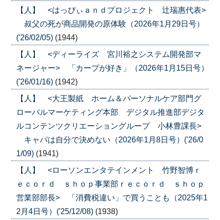
【人】 <はっぴぃａｎｄプロジェクト 辻瑞惠代表>
叔父の死が商品開発の原体験（2026年1月29日号）
('26/02/05)
(1944)
【人】 <ディーライズ 宮川裕之システム開発部マ
ネージャー> 「カープが好き」（2026年1月15日号）
('26/01/16)
(1942)
【人】 <大王製紙 ホーム＆パーソナルケア部門グ
ローバルマーケティング本部 デジタル推進部デジタ
ルコンテンツクリエーショングループ 小林豊課長>
キャパは自分で決めない（2026年1月8日号）('26/0
1/09)
(1941)
【人】 <ローソンエンタテインメント 竹野智博ｒ
ｅｃｏｒｄ ｓｈｏｐ事業部ｒｅｃｏｒｄ ｓｈｏｐ
営業部部長> 「消費税違い」で買うことも（2025年1
2月4日号）('25/12/08)
(1938)