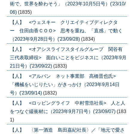
術で、世界を酔わそう」（2023年10月5日号）('23/10/
06)
(1835)
【人】 <ウェスキー クリエイティブディレクタ
ー 住田由香ＣＯＯ> 思考を重ね、「直感」で動く
（2023年9月28日号）('23/09/28)
(1834)
【人】 <オアシスライフスタイルグループ 関谷有
三代表取締役> 面白いことをビジネスに（2023年9月
21日号）('23/09/22)
(1833)
【人】 <アルバン ネット事業部 高橋晋也氏>
「機械をいじりたい」がきっかけ（2023年9月14日
号）('23/09/14)
(1832)
【人】 <ロッピングライフ 中村雪浩社長> 人と人
をつなぐ緩衝材に（2023年9月7日号）('23/09/07)
(183
1)
【人】 〈第一酒造 島田嘉紀社長〉／「地元で愛さ