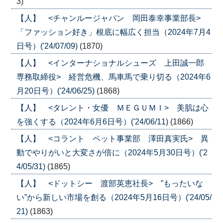
3)
【人】 <チャンルージャパン 岡田泰幸事業部長>
「ファッション好き」根底に幅広く担当（2024年7月4
日号）('24/07/09)
(1870)
【人】 <インターナショナルシューズ 上田誠一郎
専務取締役> 経営危機、馬車馬で乗り切る（2024年6
月20日号）('24/06/25)
(1868)
【人】 <タレント・女優 ＭＥＧＵＭＩ> 美肌は心
を強くする（2024年6月6日号）('24/06/11)
(1866)
【人】 <コラント ペット事業部 澤田真実氏> 異
動でやりがいと大変さが倍に（2024年5月30日号）('2
4/05/31)
(1865)
【人】 <ドットシー 渡部英恵社長> ”もったいな
い”から新しい市場を創る（2024年5月16日号）('24/05/
21)
(1863)