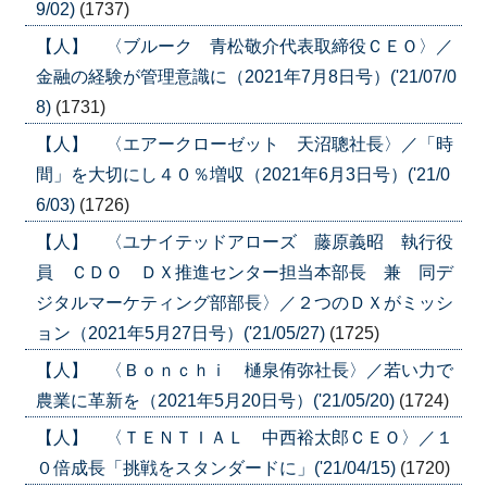
9/02)
(1737)
【人】 〈ブルーク 青松敬介代表取締役ＣＥＯ〉／
金融の経験が管理意識に（2021年7月8日号）('21/07/0
8)
(1731)
【人】 〈エアークローゼット 天沼聰社長〉／「時
間」を大切にし４０％増収（2021年6月3日号）('21/0
6/03)
(1726)
【人】 〈ユナイテッドアローズ 藤原義昭 執行役
員 ＣＤＯ ＤＸ推進センター担当本部長 兼 同デ
ジタルマーケティング部部長〉／２つのＤＸがミッシ
ョン（2021年5月27日号）('21/05/27)
(1725)
【人】 〈Ｂｏｎｃｈｉ 樋泉侑弥社長〉／若い力で
農業に革新を（2021年5月20日号）('21/05/20)
(1724)
【人】 〈ＴＥＮＴＩＡＬ 中西裕太郎ＣＥＯ〉／１
０倍成長「挑戦をスタンダードに」('21/04/15)
(1720)