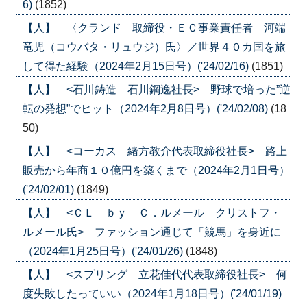
6)
(1852)
【人】 〈クランド 取締役・ＥＣ事業責任者 河端
竜児（コウバタ・リュウジ）氏〉／世界４０カ国を旅
して得た経験（2024年2月15日号）('24/02/16)
(1851)
【人】 <石川鋳造 石川鋼逸社長> 野球で培った”逆
転の発想”でヒット（2024年2月8日号）('24/02/08)
(18
50)
【人】 <コーカス 緒方教介代表取締役社長> 路上
販売から年商１０億円を築くまで（2024年2月1日号）
('24/02/01)
(1849)
【人】 <ＣＬ ｂｙ Ｃ．ルメール クリストフ・
ルメール氏> ファッション通じて「競馬」を身近に
（2024年1月25日号）('24/01/26)
(1848)
【人】 <スプリング 立花佳代代表取締役社長> 何
度失敗したっていい（2024年1月18日号）('24/01/19)