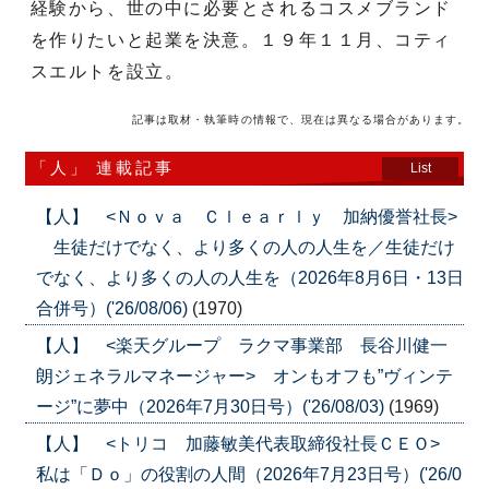
経験から、世の中に必要とされるコスメブランド
を作りたいと起業を決意。１９年１１月、コティ
スエルトを設立。
記事は取材・執筆時の情報で、現在は異なる場合があります。
「人」 連載記事
List
【人】 <Ｎｏｖａ Ｃｌｅａｒｌｙ 加納優誉社長>
生徒だけでなく、より多くの人の人生を／生徒だけ
でなく、より多くの人の人生を（2026年8月6日・13日
合併号）('26/08/06)
(1970)
【人】 <楽天グループ ラクマ事業部 長谷川健一
朗ジェネラルマネージャー> オンもオフも”ヴィンテ
ージ”に夢中（2026年7月30日号）('26/08/03)
(1969)
【人】 <トリコ 加藤敏美代表取締役社長ＣＥＯ>
私は「Ｄｏ」の役割の人間（2026年7月23日号）('26/0