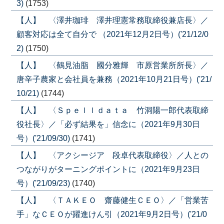
3)
(1753)
【人】 〈澤井珈琲 澤井理憲常務取締役兼店長〉／
顧客対応は全て自分で （2021年12月2日号）('21/12/0
2)
(1750)
【人】 〈鶴見油脂 國分雅輝 市原営業所所長〉／
唐辛子農家と会社員を兼務（2021年10月21日号）('21/
10/21)
(1744)
【人】 〈Ｓｐｅｌｌｄａｔａ 竹洞陽一郎代表取締
役社長〉／「必ず結果を」信念に（2021年9月30日
号）('21/09/30)
(1741)
【人】 〈アクシージア 段卓代表取締役〉／人との
つながりがターニングポイントに（2021年9月23日
号）('21/09/23)
(1740)
【人】 〈ＴＡＫＥＯ 齋藤健生ＣＥＯ〉／「営業苦
手」なＣＥＯが躍進けん引（2021年9月2日号）('21/0