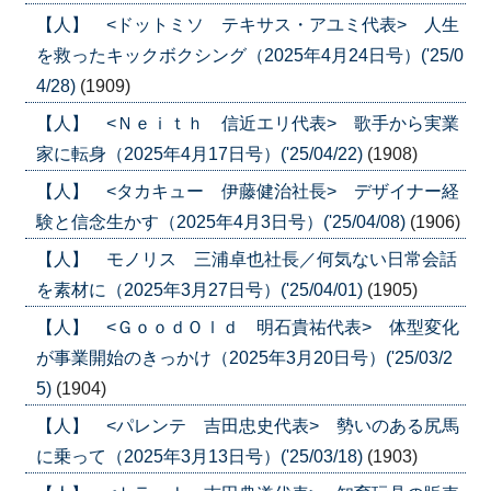
【人】 <ドットミソ テキサス・アユミ代表> 人生
を救ったキックボクシング（2025年4月24日号）('25/0
4/28)
(1909)
【人】 <Ｎｅｉｔｈ 信近エリ代表> 歌手から実業
家に転身（2025年4月17日号）('25/04/22)
(1908)
【人】 <タカキュー 伊藤健治社長> デザイナー経
験と信念生かす（2025年4月3日号）('25/04/08)
(1906)
【人】 モノリス 三浦卓也社長／何気ない日常会話
を素材に（2025年3月27日号）('25/04/01)
(1905)
【人】 <ＧｏｏｄＯｌｄ 明石貴祐代表> 体型変化
が事業開始のきっかけ（2025年3月20日号）('25/03/2
5)
(1904)
【人】 <パレンテ 吉田忠史代表> 勢いのある尻馬
に乗って（2025年3月13日号）('25/03/18)
(1903)