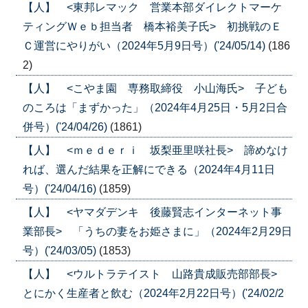
【人】 <東邦レマック 営業本部ダイレクトマーケ
ティングＷｅｂ担当者 橋本裕美子氏> 初挑戦のＥ
Ｃ運営にやりがい（2024年5月9日号）('24/05/14)
(186
2)
【人】 <こやま園 専務取締役 小山海氏> 子ども
のころは「まずかった」（2024年4月25日・5月2日合
併号）('24/04/26)
(1861)
【人】 <ｍｅｄｅｒｉ 坂梨亜里咲社長> 諦めなけ
れば、選んだ結果を正解にできる（2024年4月11日
号）('24/04/16)
(1859)
【人】 <ヤマダデンキ 後藤賢志インターネット事
業部長> 「うちの妻をお姫さまに」（2024年2月29日
号）('24/03/05)
(1853)
【人】 <ウルトラテイスト 山路貴成販売部部長>
とにかく生産者と飲む（2024年2月22日号）('24/02/2