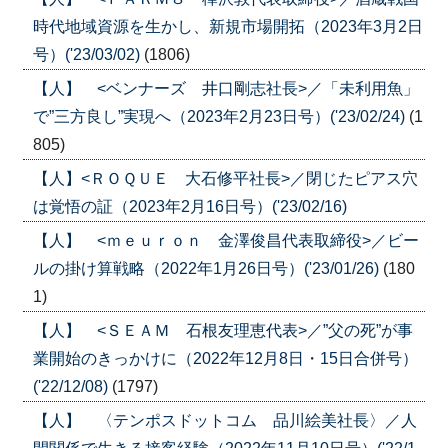
時代地域資源を生かし、新規市場開拓（2023年3月2日
号）('23/03/02)
(1806)
【人】 <ベンナーズ 井口剛志社長>／「未利用魚」
で”三方良し”実現へ（2023年2月23日号）('23/02/24)
(1
805)
【人】<ＲＯＱＵＥ 大石修平社長>／閉じたピアス穴
は覚悟の証（2023年2月16日号）('23/02/16)
【人】 <ｍｅｕｒｏｎ 金澤俊昌代表取締役>／ビー
ルの掛け算戦略（2022年1月26日号）('23/01/26)
(180
1)
【人】 <ＳＥＡＭ 石根友理恵代表>／”父の死”が事
業開始のきっかけに（2022年12月8日・15日合併号）
('22/12/08)
(1797)
【人】 〈テンポスドットコム 品川絵美社長〉／人