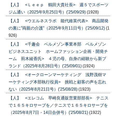
【人】 <Ｌｅｅｐ 鶴田大貴社長> 週５でスポーツ
ジム通い（2025年9月25日号）('25/09/29)
(1928)
【人】 <ウエルネスラボ 能代維英代表> 商品開発
の裏に”両親の介護”（2025年9月11日号）('25/09/12)
(1
926)
【人】 <千趣会 ベルメゾン事業本部 ベルメゾン
ビジネスユニット ホームファッション企画・開発チ
ーム 荊木綾香氏> ４児の母、自身の経験から新ブ
ランド（2025年8月28日号）('25/09/01)
(1924)
【人】 <オークローンマーケティング 浅野茂樹マ
ーケティング本部執行役員> 挑戦と顧客の声を忘れ
ない（2025年8月21日号）('25/08/28)
(1923)
【人】 <エレコム 早崎良通販営業部部長> テニス
で１６５キロサーブを／テニスで１６５キロサーブを
（2025年8月7日・14日合併号）('25/08/21)
(1922)