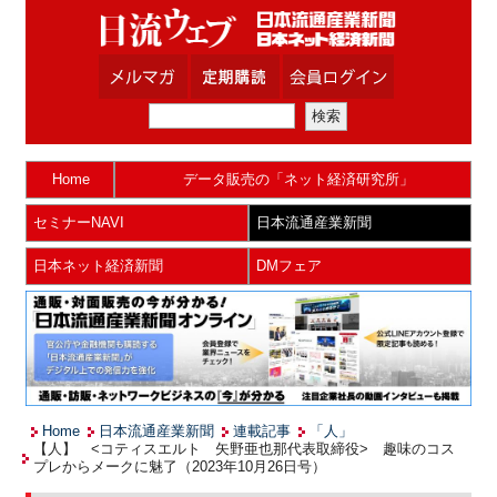
Home
データ販売の「ネット経済研究所」
セミナーNAVI
日本流通産業新聞
日本ネット経済新聞
DMフェア
Home
日本流通産業新聞
連載記事
「人」
【人】 <コティスエルト 矢野亜也那代表取締役> 趣味のコス
プレからメークに魅了（2023年10月26日号）