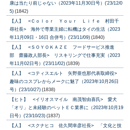
康は当たり前じゃない（2023年11月30日号）('23/12/0
5)
(1842)
【人】 <Ｃｏｌｏｒ Ｙｏｕｒ Ｌｉｆｅ 村田千
尋社長> 海外で専業主婦に転機はタイの生活（2023
年11月09日・16日 合併号）('23/11/09)
(1840)
【人】 <ＳＯＹＯＫＡＺＥ フードサービス推進
部 齋藤政人部長> リスキリングで仕事充実（2023
年11月02日号）('23/11/02)
(1839)
【人】 <コティスエルト 矢野亜也那代表取締役>
趣味のコスプレからメークに魅了（2023年10月26日
号）('23/10/27)
(1838)
【ヒト】 <イリオスマイル 南茂智由喜氏> 愛犬
「オリ」と未経験のペットＥＣ業界に（2023年10月19
日号）('23/10/23)
(1837)
【人】 <スクナヒコ 佐久間幸彦社長> 「文化と技