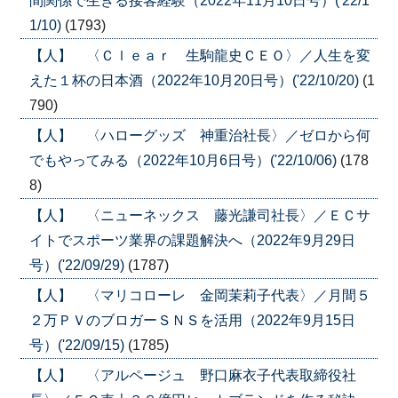
間関係で生きる接客経験（2022年11月10日号）('22/1
1/10)
(1793)
【人】 〈Ｃｌｅａｒ 生駒龍史ＣＥＯ〉／人生を変
えた１杯の日本酒（2022年10月20日号）('22/10/20)
(1
790)
【人】 〈ハローグッズ 神重治社長〉／ゼロから何
でもやってみる（2022年10月6日号）('22/10/06)
(178
8)
【人】 〈ニューネックス 藤光謙司社長〉／ＥＣサ
イトでスポーツ業界の課題解決へ（2022年9月29日
号）('22/09/29)
(1787)
【人】 〈マリコローレ 金岡茉莉子代表〉／月間５
２万ＰＶのブロガーＳＮＳを活用（2022年9月15日
号）('22/09/15)
(1785)
【人】 〈アルページュ 野口麻衣子代表取締役社