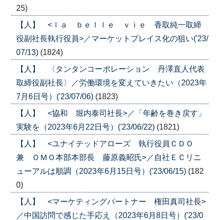
25)
【人】 <ｌａ ｂｅｌｌｅ ｖｉｅ 香取純一取締
役副社長執行役員>／マーケットプレイス化の狙い('23/
07/13)
(1824)
【人】 〈タンタンコーポレーション 丹澤直人代表
取締役副社長〉／労働環境を変えていきたい（2023年
7月6日号）('23/07/06)
(1823)
【人】 <協和 堀内泰司社長>／「年齢を巻き戻す」
実験を（2023年6月22日号）('23/06/22)
(1821)
【人】 <ユナイテッドアローズ 執行役員ＣＤＯ
兼 ＯＭＯ本部本部長 藤原義昭氏>／自社ＥＣリニ
ューアルは順調（2023年6月15日号）('23/06/15)
(182
0)
【人】 <マーケティングパートナー 権田真司社長>
／中国訪問で感じた手応え（2023年6月8日号）('23/0