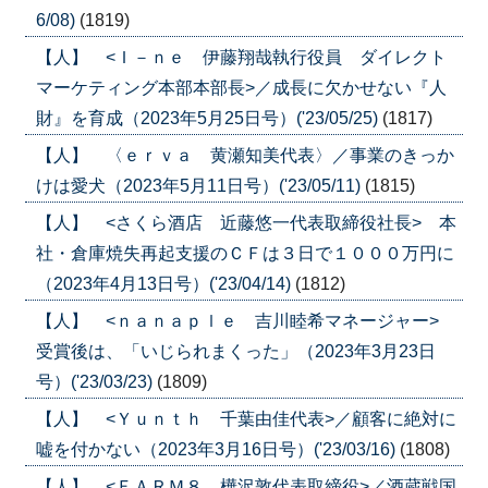
6/08)
(1819)
【人】 <Ｉ－ｎｅ 伊藤翔哉執行役員 ダイレクト
マーケティング本部本部長>／成長に欠かせない『人
財』を育成（2023年5月25日号）('23/05/25)
(1817)
【人】 〈ｅｒｖａ 黄瀬知美代表〉／事業のきっか
けは愛犬（2023年5月11日号）('23/05/11)
(1815)
【人】 <さくら酒店 近藤悠一代表取締役社長> 本
社・倉庫焼失再起支援のＣＦは３日で１０００万円に
（2023年4月13日号）('23/04/14)
(1812)
【人】 <ｎａｎａｐｌｅ 吉川睦希マネージャー>
受賞後は、「いじられまくった」（2023年3月23日
号）('23/03/23)
(1809)
【人】 <Ｙｕｎｔｈ 千葉由佳代表>／顧客に絶対に
嘘を付かない（2023年3月16日号）('23/03/16)
(1808)
【人】 <ＦＡＲＭ８ 樺沢敦代表取締役>／酒蔵戦国