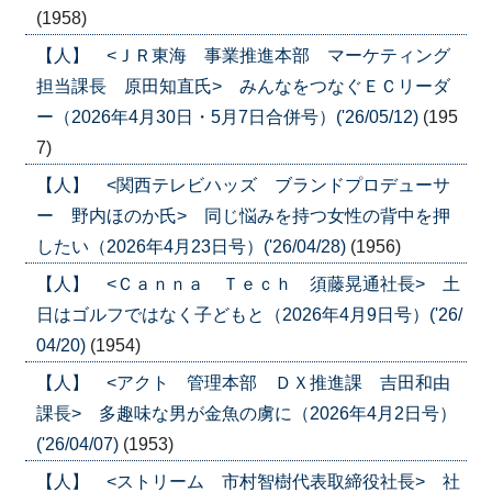
(1958)
【人】 <ＪＲ東海 事業推進本部 マーケティング
担当課長 原田知直氏> みんなをつなぐＥＣリーダ
ー（2026年4月30日・5月7日合併号）('26/05/12)
(195
7)
【人】 <関西テレビハッズ ブランドプロデューサ
ー 野内ほのか氏> 同じ悩みを持つ女性の背中を押
したい（2026年4月23日号）('26/04/28)
(1956)
【人】 <Ｃａｎｎａ Ｔｅｃｈ 須藤晃通社長> 土
日はゴルフではなく子どもと（2026年4月9日号）('26/
04/20)
(1954)
【人】 <アクト 管理本部 ＤＸ推進課 吉田和由
課長> 多趣味な男が金魚の虜に（2026年4月2日号）
('26/04/07)
(1953)
【人】 <ストリーム 市村智樹代表取締役社長> 社