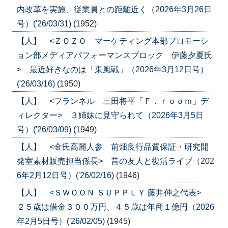
内改革を実施、従業員との距離近く（2026年3月26日
号）('26/03/31)
(1952)
【人】 <ＺＯＺＯ マーケティング本部プロモーシ
ョン部メディアパフォーマンスブロック 伊藤夕夏氏
> 最近好きなのは「東風戦」（2026年3月12日号）
('26/03/16)
(1950)
【人】 <フランネル 三田将平「Ｆ．ｒｏｏｍ」デ
ィレクター> ３姉妹に見守られて（2026年3月5日
号）('26/03/09)
(1949)
【人】 <金氏高麗人参 前畑良行品質保証・研究開
発室素材販売担当係長> 昔の友人と復活ライブ（202
6年2月12日号）('26/02/16)
(1946)
【人】 <ＳＷＯＯＮ ＳＵＰＰＬＹ 藤井伸之代表>
２５歳は借金３００万円、４５歳は年商１億円（2026
年2月5日号）('26/02/05)
(1945)