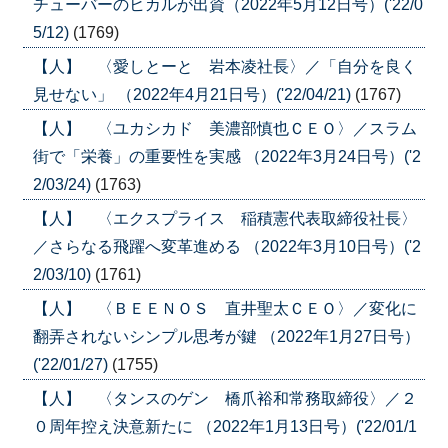
チューバーのヒカルが出資（2022年5月12日号）('22/0
5/12)
(1769)
【人】 〈愛しとーと 岩本凌社長〉／「自分を良く
見せない」 （2022年4月21日号）('22/04/21)
(1767)
【人】 〈ユカシカド 美濃部慎也ＣＥＯ〉／スラム
街で「栄養」の重要性を実感 （2022年3月24日号）('2
2/03/24)
(1763)
【人】 〈エクスプライス 稲積憲代表取締役社長〉
／さらなる飛躍へ変革進める （2022年3月10日号）('2
2/03/10)
(1761)
【人】 〈ＢＥＥＮＯＳ 直井聖太ＣＥＯ〉／変化に
翻弄されないシンプル思考が鍵 （2022年1月27日号）
('22/01/27)
(1755)
【人】 〈タンスのゲン 橋爪裕和常務取締役〉／２
０周年控え決意新たに （2022年1月13日号）('22/01/1