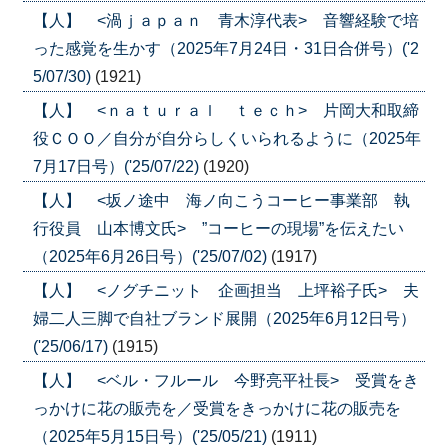
【人】 <渦ｊａｐａｎ 青木淳代表> 音響経験で培
った感覚を生かす（2025年7月24日・31日合併号）('2
5/07/30)
(1921)
【人】 <ｎａｔｕｒａｌ ｔｅｃｈ> 片岡大和取締
役ＣＯＯ／自分が自分らしくいられるように（2025年
7月17日号）('25/07/22)
(1920)
【人】 <坂ノ途中 海ノ向こうコーヒー事業部 執
行役員 山本博文氏> ”コーヒーの現場”を伝えたい
（2025年6月26日号）('25/07/02)
(1917)
【人】 <ノグチニット 企画担当 上坪裕子氏> 夫
婦二人三脚で自社ブランド展開（2025年6月12日号）
('25/06/17)
(1915)
【人】 <ベル・フルール 今野亮平社長> 受賞をき
っかけに花の販売を／受賞をきっかけに花の販売を
（2025年5月15日号）('25/05/21)
(1911)