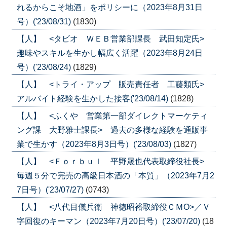
れるからこそ地酒」をポリシーに（2023年8月31日
号）('23/08/31)
(1830)
【人】 <タビオ ＷＥＢ営業部課長 武田知定氏>
趣味やスキルを生かし幅広く活躍（2023年8月24日
号）('23/08/24)
(1829)
【人】 <トライ・アップ 販売責任者 工藤類氏>
アルバイト経験を生かした接客('23/08/14)
(1828)
【人】 <ふくや 営業第一部ダイレクトマーケティ
ング課 大野雅士課長> 過去の多様な経験を通販事
業で生かす（2023年8月3日号）('23/08/03)
(1827)
【人】 <Ｆｏｒｂｕｌ 平野晟也代表取締役社長>
毎週５分で完売の高級日本酒の「本質」（2023年7月2
7日号）('23/07/27)
(0743)
【人】 <八代目儀兵衛 神徳昭裕取締役ＣＭО>／Ｖ
字回復のキーマン（2023年7月20日号）('23/07/20)
(18