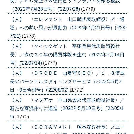
長〉／ＥＣ売上３８億円ヒットブランドを作る秘訣
（2022年7月28日号）('22/07/28)
(1779)
【人】 〈エレファント 山口武代表取締役〉／「通
販」への熱い思いが原動力（2022年7月21日号）('22/0
7/21)
(1778)
【人】 〈クイックゲット 平塚登馬代表取締役社
長〉／次の２０年の購買体験を生む（2022年7月14日
号）('22/07/14)
(1777)
【人】 〈ＤＲＯＢＥ 山敷守ＣＥＯ〉／１．８倍成
長のパーソナルスタイリングサービス（2022年6月2
日・9日合併号）('22/06/02)
(1772)
【人】 〈マクアケ 中山亮太郎代表取締役社長〉／
新たな商流作りに邁進（2022年5月19日号）('22/05/1
9)
(1770)
【人】 〈ＤＯＲＡＹＡＫＩ 塚本洸介社長〉／ユー