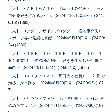
0/29)
(1885)
【人】 <ＡＲＩＧＡＴＯ 山崎いずみ代表> もっと
自分を好きになる人生へ（2024年10月10日号）('24/1
0/15)
(1883)
【人】 <アグーデザインプロダクト 横地康介氏>
スポーツ界の発展に貢献（2024年9月19日号）('24/09/
24)
(1880)
【人】 <ＴＥＮ ＴＯ ＴＥＮ ＴＥＮ ＴＯ Ｔ
ＥＮ事業部 河野智弘部長> 好きを生かした仕事に
面白さ（2024年9月5日号）('24/09/10)
(1878)
【人】 <ＡｌｇａｌｅＸ 高田大地社長> 「沖縄で
泡盛」が奇跡を（2024年8月29日号）('24/09/03)
(187
7)
【人】 <サウンドファン 山地浩社長> ５０代から
始めたマラソン（2024年7月25日号）('24/07/30)
(187