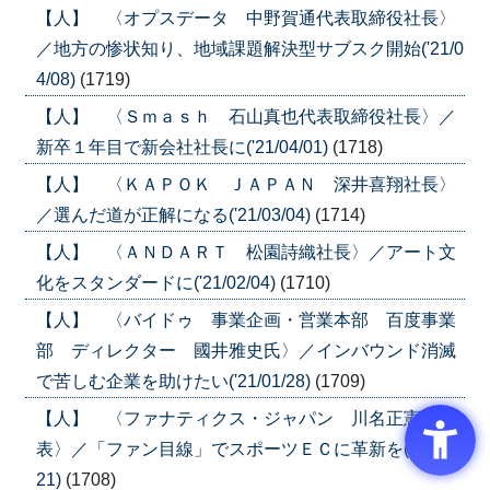
【人】 〈オプスデータ 中野賀通代表取締役社長〉
／地方の惨状知り、地域課題解決型サブスク開始('21/0
4/08)
(1719)
【人】 〈Ｓｍａｓｈ 石山真也代表取締役社長〉／
新卒１年目で新会社社長に('21/04/01)
(1718)
【人】 〈ＫＡＰＯＫ ＪＡＰＡＮ 深井喜翔社長〉
／選んだ道が正解になる('21/03/04)
(1714)
【人】 〈ＡＮＤＡＲＴ 松園詩織社長〉／アート文
化をスタンダードに('21/02/04)
(1710)
【人】 〈バイドゥ 事業企画・営業本部 百度事業
部 ディレクター 國井雅史氏〉／インバウンド消滅
で苦しむ企業を助けたい('21/01/28)
(1709)
【人】 〈ファナティクス・ジャパン 川名正憲代
表〉／「ファン目線」でスポーツＥＣに革新を('21/01/
21)
(1708)