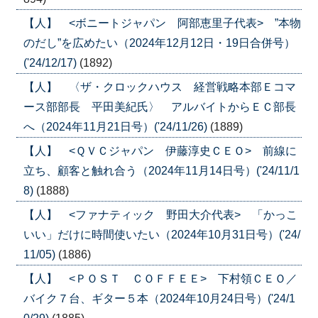
【人】 <ボニートジャパン 阿部恵里子代表> ”本物
のだし”を広めたい（2024年12月12日・19日合併号）
('24/12/17)
(1892)
【人】 〈ザ・クロックハウス 経営戦略本部Ｅコマ
ース部部長 平田美紀氏〉 アルバイトからＥＣ部長
へ（2024年11月21日号）('24/11/26)
(1889)
【人】 <ＱＶＣジャパン 伊藤淳史ＣＥＯ> 前線に
立ち、顧客と触れ合う（2024年11月14日号）('24/11/1
8)
(1888)
【人】 <ファナティック 野田大介代表> 「かっこ
いい」だけに時間使いたい（2024年10月31日号）('24/
11/05)
(1886)
【人】 <ＰＯＳＴ ＣＯＦＦＥＥ> 下村領ＣＥＯ／
バイク７台、ギター５本（2024年10月24日号）('24/1