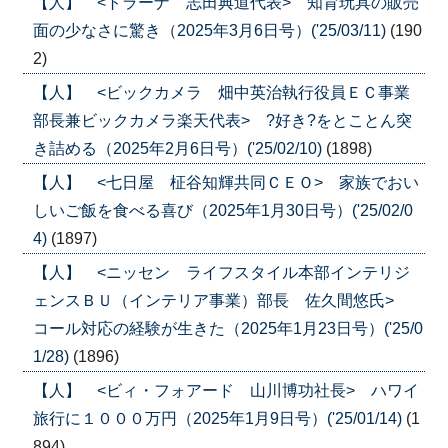
【人】 <トラーナ 志田典道代表> 知育玩具の販売
面の少なさに驚き（2025年3月6日号）('25/03/11)
(190
2)
【人】 <ビックカメラ 畑中英治執行役員ＥＣ事業
部長兼ビックカメラ楽天代表> ?好き?をとことん突
き詰める（2025年2月6日号）('25/02/10)
(1898)
【人】 <七日屋 柾谷知輝共同ＣＥＯ> 家族でおい
しいご飯を食べる喜び（2025年1月30日号）('25/02/0
4)
(1897)
【人】 <ニッセン ライフスタイル本部インテリジ
ェンスＢＵ（インテリア事業）部長 佐久間悠氏>
コール対応の経験が生きた（2025年1月23日号）('25/0
1/28)
(1896)
【人】 <ビィ・フォアード 山川博功社長> ハワイ
旅行に１０００万円（2025年1月9日号）('25/01/14)
(1
894)