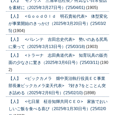
【人】 モノリス 三浦卓也社長／何気ない日常会話
を素材に（2025年3月27日号）('25/04/01)
(1905)
【人】 <ＧｏｏｄＯｌｄ 明石貴祐代表> 体型変化
が事業開始のきっかけ（2025年3月20日号）('25/03/2
5)
(1904)
【人】 <パレンテ 吉田忠史代表> 勢いのある尻馬
に乗って（2025年3月13日号）('25/03/18)
(1903)
【人】 <トラーナ 志田典道代表> 知育玩具の販売
面の少なさに驚き（2025年3月6日号）('25/03/11)
(190
2)
【人】 <ビックカメラ 畑中英治執行役員ＥＣ事業
部長兼ビックカメラ楽天代表> ?好き?をとことん突
き詰める（2025年2月6日号）('25/02/10)
(1898)
【人】 <七日屋 柾谷知輝共同ＣＥＯ> 家族でおい
しいご飯を食べる喜び（2025年1月30日号）('25/02/0