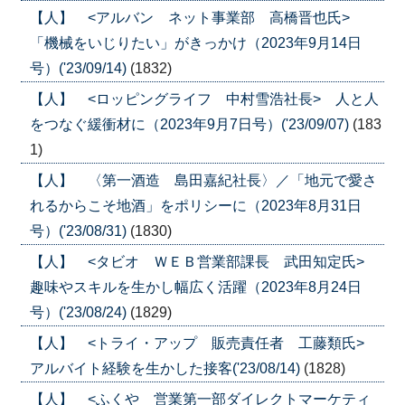
【人】 <アルバン ネット事業部 高橋晋也氏>
「機械をいじりたい」がきっかけ（2023年9月14日
号）('23/09/14)
(1832)
【人】 <ロッピングライフ 中村雪浩社長> 人と人
をつなぐ緩衝材に（2023年9月7日号）('23/09/07)
(183
1)
【人】 〈第一酒造 島田嘉紀社長〉／「地元で愛さ
れるからこそ地酒」をポリシーに（2023年8月31日
号）('23/08/31)
(1830)
【人】 <タビオ ＷＥＢ営業部課長 武田知定氏>
趣味やスキルを生かし幅広く活躍（2023年8月24日
号）('23/08/24)
(1829)
【人】 <トライ・アップ 販売責任者 工藤類氏>
アルバイト経験を生かした接客('23/08/14)
(1828)
【人】 <ふくや 営業第一部ダイレクトマーケティ