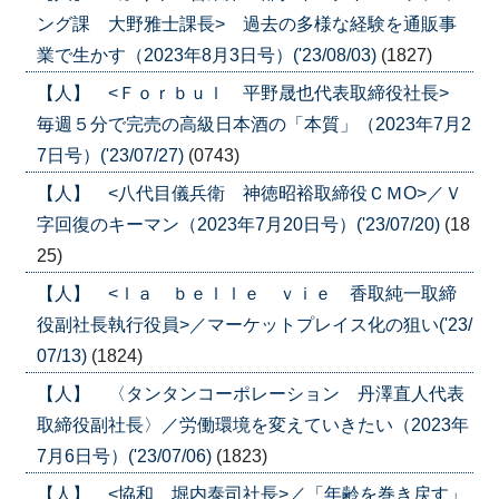
ング課 大野雅士課長> 過去の多様な経験を通販事
業で生かす（2023年8月3日号）('23/08/03)
(1827)
【人】 <Ｆｏｒｂｕｌ 平野晟也代表取締役社長>
毎週５分で完売の高級日本酒の「本質」（2023年7月2
7日号）('23/07/27)
(0743)
【人】 <八代目儀兵衛 神徳昭裕取締役ＣＭО>／Ｖ
字回復のキーマン（2023年7月20日号）('23/07/20)
(18
25)
【人】 <ｌａ ｂｅｌｌｅ ｖｉｅ 香取純一取締
役副社長執行役員>／マーケットプレイス化の狙い('23/
07/13)
(1824)
【人】 〈タンタンコーポレーション 丹澤直人代表
取締役副社長〉／労働環境を変えていきたい（2023年
7月6日号）('23/07/06)
(1823)
【人】 <協和 堀内泰司社長>／「年齢を巻き戻す」