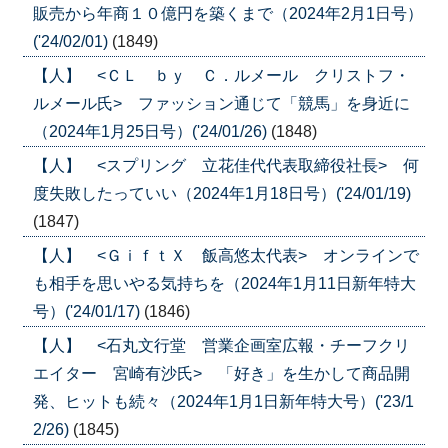
販売から年商１０億円を築くまで（2024年2月1日号）
('24/02/01)
(1849)
【人】 <ＣＬ ｂｙ Ｃ．ルメール クリストフ・
ルメール氏> ファッション通じて「競馬」を身近に
（2024年1月25日号）('24/01/26)
(1848)
【人】 <スプリング 立花佳代代表取締役社長> 何
度失敗したっていい（2024年1月18日号）('24/01/19)
(1847)
【人】 <ＧｉｆｔＸ 飯高悠太代表> オンラインで
も相手を思いやる気持ちを（2024年1月11日新年特大
号）('24/01/17)
(1846)
【人】 <石丸文行堂 営業企画室広報・チーフクリ
エイター 宮崎有沙氏> 「好き」を生かして商品開
発、ヒットも続々（2024年1月1日新年特大号）('23/1
2/26)
(1845)