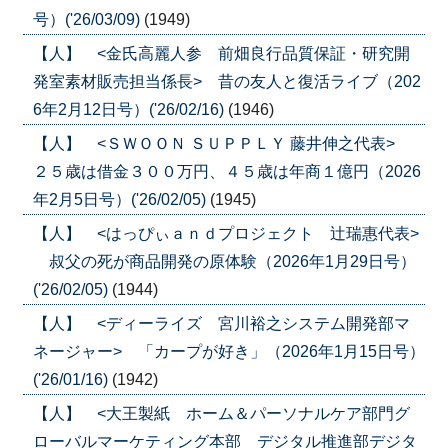
号）('26/03/09)
(1949)
【人】 <金氏高麗人参 前畑良行品質保証・研究開
発室素材販売担当係長> 昔の友人と復活ライブ（202
6年2月12日号）('26/02/16)
(1946)
【人】 <ＳＷＯＯＮ ＳＵＰＰＬＹ 藤井伸之代表>
２５歳は借金３００万円、４５歳は年商１億円（2026
年2月5日号）('26/02/05)
(1945)
【人】 <はっぴぃａｎｄプロジェクト 辻瑞惠代表>
叔父の死が商品開発の原体験（2026年1月29日号）
('26/02/05)
(1944)
【人】 <ディーライズ 宮川裕之システム開発部マ
ネージャー> 「カープが好き」（2026年1月15日号）
('26/01/16)
(1942)
【人】 <大王製紙 ホーム＆パーソナルケア部門グ
ローバルマーケティング本部 デジタル推進部デジタ