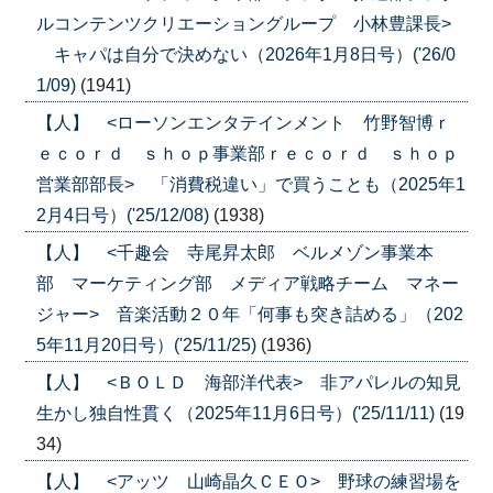
ルコンテンツクリエーショングループ 小林豊課長>
キャパは自分で決めない（2026年1月8日号）('26/0
1/09)
(1941)
【人】 <ローソンエンタテインメント 竹野智博ｒ
ｅｃｏｒｄ ｓｈｏｐ事業部ｒｅｃｏｒｄ ｓｈｏｐ
営業部部長> 「消費税違い」で買うことも（2025年1
2月4日号）('25/12/08)
(1938)
【人】 <千趣会 寺尾昇太郎 ベルメゾン事業本
部 マーケティング部 メディア戦略チーム マネー
ジャー> 音楽活動２０年「何事も突き詰める」（202
5年11月20日号）('25/11/25)
(1936)
【人】 <ＢＯＬＤ 海部洋代表> 非アパレルの知見
生かし独自性貫く（2025年11月6日号）('25/11/11)
(19
34)
【人】 <アッツ 山崎晶久ＣＥＯ> 野球の練習場を