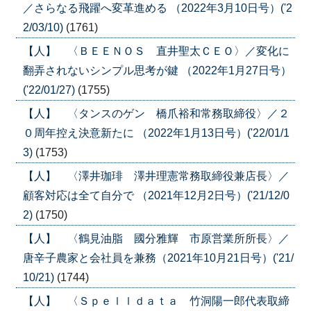
／さらなる飛躍へ変革進める （2022年3月10日号）('2
2/03/10)
(1761)
【人】 〈ＢＥＥＮＯＳ 直井聖太ＣＥＯ〉／変化に
翻弄されないシンプル思考が鍵 （2022年1月27日号）
('22/01/27)
(1755)
【人】 〈タンスのゲン 橋爪裕和常務取締役〉／２
０周年控え決意新たに （2022年1月13日号）('22/01/1
3)
(1753)
【人】 〈澤井珈琲 澤井理憲常務取締役兼店長〉／
顧客対応は全て自分で （2021年12月2日号）('21/12/0
2)
(1750)
【人】 〈鶴見油脂 國分雅輝 市原営業所所長〉／
唐辛子農家と会社員を兼務（2021年10月21日号）('21/
10/21)
(1744)
【人】 〈Ｓｐｅｌｌｄａｔａ 竹洞陽一郎代表取締