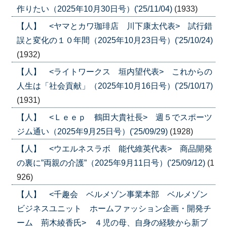
作りたい（2025年10月30日号）('25/11/04)
(1933)
【人】 <ヤマとカワ珈琲店 川下康太代表> 試行錯
誤と変化の１０年間（2025年10月23日号）('25/10/24)
(1932)
【人】 <ライトワークス 垣内望代表> これからの
人生は「社会貢献」（2025年10月16日号）('25/10/17)
(1931)
【人】 <Ｌｅｅｐ 鶴田大貴社長> 週５でスポーツ
ジム通い（2025年9月25日号）('25/09/29)
(1928)
【人】 <ウエルネスラボ 能代維英代表> 商品開発
の裏に”両親の介護”（2025年9月11日号）('25/09/12)
(1
926)
【人】 <千趣会 ベルメゾン事業本部 ベルメゾン
ビジネスユニット ホームファッション企画・開発チ
ーム 荊木綾香氏> ４児の母、自身の経験から新ブ