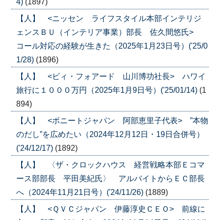
4)
(1897)
【人】 <ニッセン ライフスタイル本部インテリジ
ェンスＢＵ（インテリア事業）部長 佐久間悠氏>
コール対応の経験が生きた（2025年1月23日号）('25/0
1/28)
(1896)
【人】 <ビィ・フォアード 山川博功社長> ハワイ
旅行に１０００万円（2025年1月9日号）('25/01/14)
(1
894)
【人】 <ボニートジャパン 阿部恵里子代表> ”本物
のだし”を広めたい（2024年12月12日・19日合併号）
('24/12/17)
(1892)
【人】 〈ザ・クロックハウス 経営戦略本部Ｅコマ
ース部部長 平田美紀氏〉 アルバイトからＥＣ部長
へ（2024年11月21日号）('24/11/26)
(1889)
【人】 <ＱＶＣジャパン 伊藤淳史ＣＥＯ> 前線に