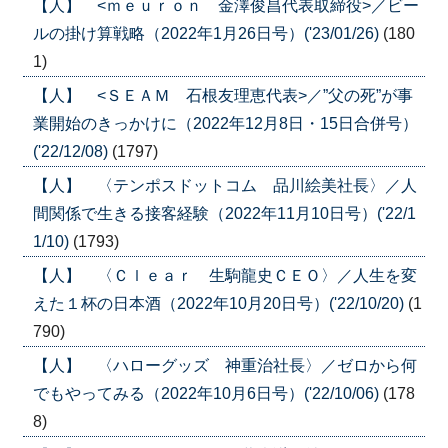
【人】 <ｍｅｕｒｏｎ 金澤俊昌代表取締役>／ビー
ルの掛け算戦略（2022年1月26日号）('23/01/26)
(180
1)
【人】 <ＳＥＡＭ 石根友理恵代表>／”父の死”が事
業開始のきっかけに（2022年12月8日・15日合併号）
('22/12/08)
(1797)
【人】 〈テンポスドットコム 品川絵美社長〉／人
間関係で生きる接客経験（2022年11月10日号）('22/1
1/10)
(1793)
【人】 〈Ｃｌｅａｒ 生駒龍史ＣＥＯ〉／人生を変
えた１杯の日本酒（2022年10月20日号）('22/10/20)
(1
790)
【人】 〈ハローグッズ 神重治社長〉／ゼロから何
でもやってみる（2022年10月6日号）('22/10/06)
(178
8)