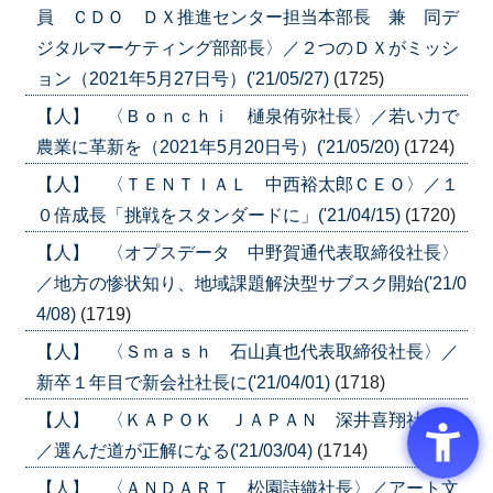
員 ＣＤＯ ＤＸ推進センター担当本部長 兼 同デ
ジタルマーケティング部部長〉／２つのＤＸがミッシ
ョン（2021年5月27日号）('21/05/27)
(1725)
【人】 〈Ｂｏｎｃｈｉ 樋泉侑弥社長〉／若い力で
農業に革新を（2021年5月20日号）('21/05/20)
(1724)
【人】 〈ＴＥＮＴＩＡＬ 中西裕太郎ＣＥＯ〉／１
０倍成長「挑戦をスタンダードに」('21/04/15)
(1720)
【人】 〈オプスデータ 中野賀通代表取締役社長〉
／地方の惨状知り、地域課題解決型サブスク開始('21/0
4/08)
(1719)
【人】 〈Ｓｍａｓｈ 石山真也代表取締役社長〉／
新卒１年目で新会社社長に('21/04/01)
(1718)
【人】 〈ＫＡＰＯＫ ＪＡＰＡＮ 深井喜翔社長〉
／選んだ道が正解になる('21/03/04)
(1714)
【人】 〈ＡＮＤＡＲＴ 松園詩織社長〉／アート文