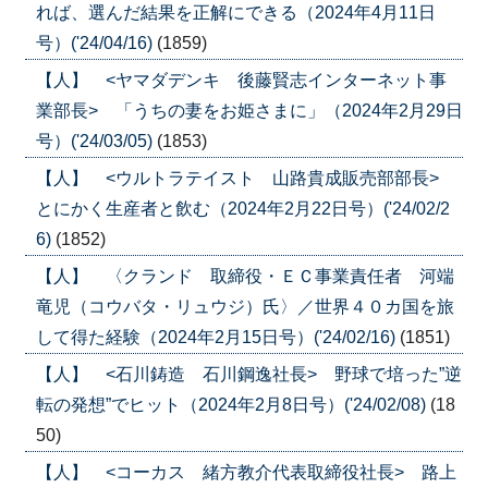
れば、選んだ結果を正解にできる（2024年4月11日
号）('24/04/16)
(1859)
【人】 <ヤマダデンキ 後藤賢志インターネット事
業部長> 「うちの妻をお姫さまに」（2024年2月29日
号）('24/03/05)
(1853)
【人】 <ウルトラテイスト 山路貴成販売部部長>
とにかく生産者と飲む（2024年2月22日号）('24/02/2
6)
(1852)
【人】 〈クランド 取締役・ＥＣ事業責任者 河端
竜児（コウバタ・リュウジ）氏〉／世界４０カ国を旅
して得た経験（2024年2月15日号）('24/02/16)
(1851)
【人】 <石川鋳造 石川鋼逸社長> 野球で培った”逆
転の発想”でヒット（2024年2月8日号）('24/02/08)
(18
50)
【人】 <コーカス 緒方教介代表取締役社長> 路上