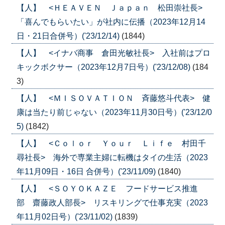
【人】 <ＨＥＡＶＥＮ Ｊａｐａｎ 松田崇社長>
「喜んでもらいたい」が社内に伝播（2023年12月14
日・21日合併号）('23/12/14)
(1844)
【人】 <イナバ商事 倉田光敏社長> 入社前はプロ
キックボクサー（2023年12月7日号）('23/12/08)
(184
3)
【人】 <ＭＩＳＯＶＡＴＩＯＮ 斉藤悠斗代表> 健
康は当たり前じゃない（2023年11月30日号）('23/12/0
5)
(1842)
【人】 <Ｃｏｌｏｒ Ｙｏｕｒ Ｌｉｆｅ 村田千
尋社長> 海外で専業主婦に転機はタイの生活（2023
年11月09日・16日 合併号）('23/11/09)
(1840)
【人】 <ＳＯＹＯＫＡＺＥ フードサービス推進
部 齋藤政人部長> リスキリングで仕事充実（2023
年11月02日号）('23/11/02)
(1839)