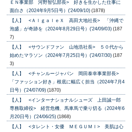
ＥＮ事業部 河野智弘部長> 好きを生かした仕事に
面白さ（2024年9月5日号）('24/09/10)
(1878)
【人】 <ＡｌｇａｌｅＸ 高田大地社長> 「沖縄で
泡盛」が奇跡を（2024年8月29日号）('24/09/03)
(187
7)
【人】 <サウンドファン 山地浩社長> ５０代から
始めたマラソン（2024年7月25日号）('24/07/30)
(187
3)
【人】 <チャンルージャパン 岡田泰幸事業部長>
「ファッション好き」根底に幅広く担当（2024年7月4
日号）('24/07/09)
(1870)
【人】 <インターナショナルシューズ 上田誠一郎
専務取締役> 経営危機、馬車馬で乗り切る（2024年6
月20日号）('24/06/25)
(1868)
【人】 <タレント・女優 ＭＥＧＵＭＩ> 美肌は心