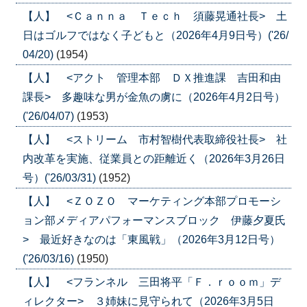
【人】 <Ｃａｎｎａ Ｔｅｃｈ 須藤晃通社長> 土
日はゴルフではなく子どもと（2026年4月9日号）('26/
04/20)
(1954)
【人】 <アクト 管理本部 ＤＸ推進課 吉田和由
課長> 多趣味な男が金魚の虜に（2026年4月2日号）
('26/04/07)
(1953)
【人】 <ストリーム 市村智樹代表取締役社長> 社
内改革を実施、従業員との距離近く（2026年3月26日
号）('26/03/31)
(1952)
【人】 <ＺＯＺＯ マーケティング本部プロモーシ
ョン部メディアパフォーマンスブロック 伊藤夕夏氏
> 最近好きなのは「東風戦」（2026年3月12日号）
('26/03/16)
(1950)
【人】 <フランネル 三田将平「Ｆ．ｒｏｏｍ」デ
ィレクター> ３姉妹に見守られて（2026年3月5日