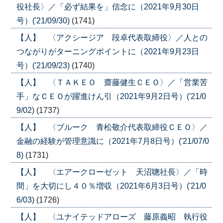
役社長〉／「必ず結果を」信念に（2021年9月30日
号）('21/09/30)
(1741)
【人】 〈アクシージア 段卓代表取締役〉／人との
つながりがターニングポイントに（2021年9月23日
号）('21/09/23)
(1740)
【人】 〈ＴＡＫＥＯ 齋藤健生ＣＥＯ〉／「営業苦
手」なＣＥＯが躍進けん引（2021年9月2日号）('21/0
9/02)
(1737)
【人】 〈ブルーク 青松敬介代表取締役ＣＥＯ〉／
金融の経験が管理意識に（2021年7月8日号）('21/07/0
8)
(1731)
【人】 〈エアークローゼット 天沼聰社長〉／「時
間」を大切にし４０％増収（2021年6月3日号）('21/0
6/03)
(1726)
【人】 〈ユナイテッドアローズ 藤原義昭 執行役