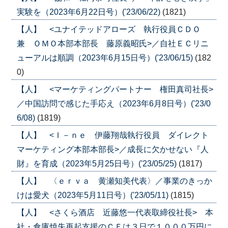
実験を（2023年6月22日号）('23/06/22)
(1821)
【人】 <ユナイテッドアローズ 執行役員ＣＤＯ
兼 ＯＭＯ本部本部長 藤原義昭氏>／自社ＥＣリニ
ューアルは順調（2023年6月15日号）('23/06/15)
(182
0)
【人】 <マーケティングパートナー 権田真司社長>
／中国訪問で感じた手応え（2023年6月8日号）('23/0
6/08)
(1819)
【人】 <Ｉ－ｎｅ 伊藤翔哉執行役員 ダイレクト
マーケティング本部本部長>／成長に欠かせない『人
財』を育成（2023年5月25日号）('23/05/25)
(1817)
【人】 〈ｅｒｖａ 黄瀬知美代表〉／事業のきっか
けは愛犬（2023年5月11日号）('23/05/11)
(1815)
【人】 <さくら酒店 近藤悠一代表取締役社長> 本
社・倉庫焼失再起支援のＣＦは３日で１０００万円に