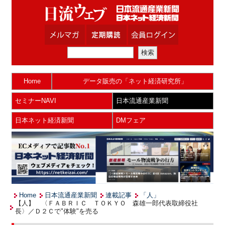
Home
データ販売の「ネット経済研究所」
セミナーNAVI
日本流通産業新聞
日本ネット経済新聞
DMフェア
Home
日本流通産業新聞
連載記事
「人」
【人】 〈ＦＡＢＲＩＣ ＴＯＫＹＯ 森雄一郎代表取締役社
長〉／Ｄ２Ｃで"体験"を売る