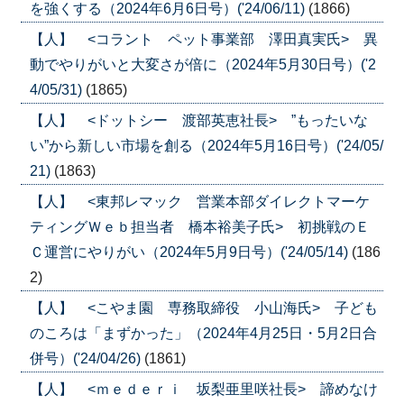
を強くする（2024年6月6日号）('24/06/11)
(1866)
【人】 <コラント ペット事業部 澤田真実氏> 異
動でやりがいと大変さが倍に（2024年5月30日号）('2
4/05/31)
(1865)
【人】 <ドットシー 渡部英恵社長> ”もったいな
い”から新しい市場を創る（2024年5月16日号）('24/05/
21)
(1863)
【人】 <東邦レマック 営業本部ダイレクトマーケ
ティングＷｅｂ担当者 橋本裕美子氏> 初挑戦のＥ
Ｃ運営にやりがい（2024年5月9日号）('24/05/14)
(186
2)
【人】 <こやま園 専務取締役 小山海氏> 子ども
のころは「まずかった」（2024年4月25日・5月2日合
併号）('24/04/26)
(1861)
【人】 <ｍｅｄｅｒｉ 坂梨亜里咲社長> 諦めなけ