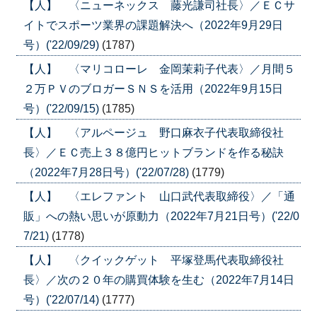
【人】 〈ニューネックス 藤光謙司社長〉／ＥＣサ
イトでスポーツ業界の課題解決へ（2022年9月29日
号）('22/09/29)
(1787)
【人】 〈マリコローレ 金岡茉莉子代表〉／月間５
２万ＰＶのブロガーＳＮＳを活用（2022年9月15日
号）('22/09/15)
(1785)
【人】 〈アルページュ 野口麻衣子代表取締役社
長〉／ＥＣ売上３８億円ヒットブランドを作る秘訣
（2022年7月28日号）('22/07/28)
(1779)
【人】 〈エレファント 山口武代表取締役〉／「通
販」への熱い思いが原動力（2022年7月21日号）('22/0
7/21)
(1778)
【人】 〈クイックゲット 平塚登馬代表取締役社
長〉／次の２０年の購買体験を生む（2022年7月14日
号）('22/07/14)
(1777)