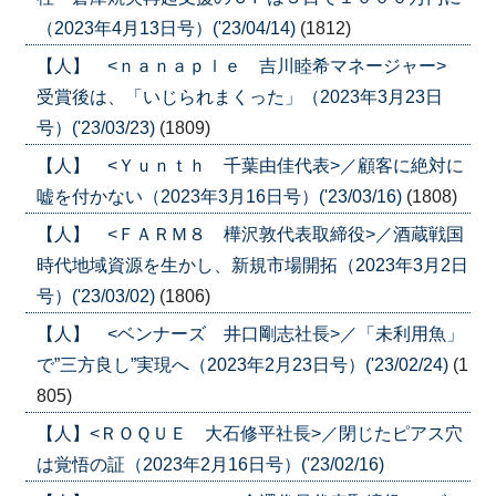
（2023年4月13日号）('23/04/14)
(1812)
【人】 <ｎａｎａｐｌｅ 吉川睦希マネージャー>
受賞後は、「いじられまくった」（2023年3月23日
号）('23/03/23)
(1809)
【人】 <Ｙｕｎｔｈ 千葉由佳代表>／顧客に絶対に
嘘を付かない（2023年3月16日号）('23/03/16)
(1808)
【人】 <ＦＡＲＭ８ 樺沢敦代表取締役>／酒蔵戦国
時代地域資源を生かし、新規市場開拓（2023年3月2日
号）('23/03/02)
(1806)
【人】 <ベンナーズ 井口剛志社長>／「未利用魚」
で”三方良し”実現へ（2023年2月23日号）('23/02/24)
(1
805)
【人】<ＲＯＱＵＥ 大石修平社長>／閉じたピアス穴
は覚悟の証（2023年2月16日号）('23/02/16)