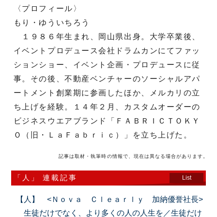
〈プロフィール〉
もり・ゆういちろう
１９８６年生まれ、岡山県出身。大学卒業後、
イベントプロデュース会社ドラムカンにてファッ
ションショー、イベント企画・プロデュースに従
事。その後、不動産ベンチャーのソーシャルアパ
ートメント創業期に参画したほか、メルカリの立
ち上げを経験。１４年２月、カスタムオーダーの
ビジネスウエアブランド「ＦＡＢＲＩＣＴＯＫＹ
Ｏ（旧・ＬａＦａｂｒｉｃ）」を立ち上げた。
記事は取材・執筆時の情報で、現在は異なる場合があります。
「人」 連載記事
List
【人】 <Ｎｏｖａ Ｃｌｅａｒｌｙ 加納優誉社長>
生徒だけでなく、より多くの人の人生を／生徒だけ