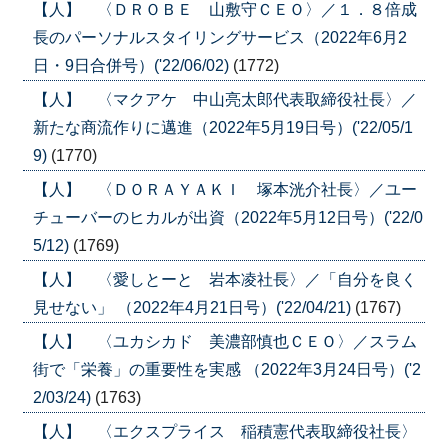
【人】 〈ＤＲＯＢＥ 山敷守ＣＥＯ〉／１．８倍成
長のパーソナルスタイリングサービス（2022年6月2
日・9日合併号）('22/06/02)
(1772)
【人】 〈マクアケ 中山亮太郎代表取締役社長〉／
新たな商流作りに邁進（2022年5月19日号）('22/05/1
9)
(1770)
【人】 〈ＤＯＲＡＹＡＫＩ 塚本洸介社長〉／ユー
チューバーのヒカルが出資（2022年5月12日号）('22/0
5/12)
(1769)
【人】 〈愛しとーと 岩本凌社長〉／「自分を良く
見せない」 （2022年4月21日号）('22/04/21)
(1767)
【人】 〈ユカシカド 美濃部慎也ＣＥＯ〉／スラム
街で「栄養」の重要性を実感 （2022年3月24日号）('2
2/03/24)
(1763)
【人】 〈エクスプライス 稲積憲代表取締役社長〉