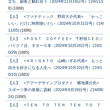
立ち、顧客と触れ合う（2024年11月14日号）('24/11/1
8)
(1888)
【人】 <ファナティック 野田大介代表> 「かっこ
いい」だけに時間使いたい（2024年10月31日号）('24/
11/05)
(1886)
【人】 <ＰＯＳＴ ＣＯＦＦＥＥ> 下村領ＣＥＯ／
バイク７台、ギター５本（2024年10月24日号）('24/1
0/29)
(1885)
【人】 <ＡＲＩＧＡＴＯ 山崎いずみ代表> もっと
自分を好きになる人生へ（2024年10月10日号）('24/1
0/15)
(1883)
【人】 <アグーデザインプロダクト 横地康介氏>
スポーツ界の発展に貢献（2024年9月19日号）('24/09/
24)
(1880)
【人】 <ＴＥＮ ＴＯ ＴＥＮ ＴＥＮ ＴＯ Ｔ