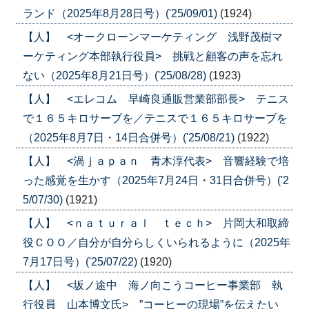
ランド（2025年8月28日号）('25/09/01)
(1924)
【人】 <オークローンマーケティング 浅野茂樹マ
ーケティング本部執行役員> 挑戦と顧客の声を忘れ
ない（2025年8月21日号）('25/08/28)
(1923)
【人】 <エレコム 早崎良通販営業部部長> テニス
で１６５キロサーブを／テニスで１６５キロサーブを
（2025年8月7日・14日合併号）('25/08/21)
(1922)
【人】 <渦ｊａｐａｎ 青木淳代表> 音響経験で培
った感覚を生かす（2025年7月24日・31日合併号）('2
5/07/30)
(1921)
【人】 <ｎａｔｕｒａｌ ｔｅｃｈ> 片岡大和取締
役ＣＯＯ／自分が自分らしくいられるように（2025年
7月17日号）('25/07/22)
(1920)
【人】 <坂ノ途中 海ノ向こうコーヒー事業部 執
行役員 山本博文氏> ”コーヒーの現場”を伝えたい