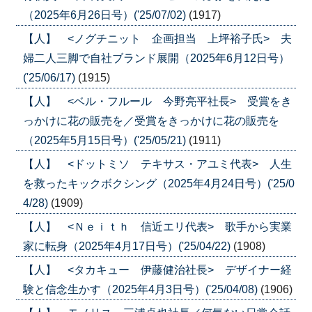
（2025年6月26日号）('25/07/02)
(1917)
【人】 <ノグチニット 企画担当 上坪裕子氏> 夫
婦二人三脚で自社ブランド展開（2025年6月12日号）
('25/06/17)
(1915)
【人】 <ベル・フルール 今野亮平社長> 受賞をき
っかけに花の販売を／受賞をきっかけに花の販売を
（2025年5月15日号）('25/05/21)
(1911)
【人】 <ドットミソ テキサス・アユミ代表> 人生
を救ったキックボクシング（2025年4月24日号）('25/0
4/28)
(1909)
【人】 <Ｎｅｉｔｈ 信近エリ代表> 歌手から実業
家に転身（2025年4月17日号）('25/04/22)
(1908)
【人】 <タカキュー 伊藤健治社長> デザイナー経
験と信念生かす（2025年4月3日号）('25/04/08)
(1906)