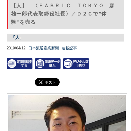
【人】 〈ＦＡＢＲＩＣ ＴＯＫＹＯ 森
雄一郎代表取締役社長〉／Ｄ２Ｃで"体
験"を売る
「人」
2019/04/12
日本流通産業新聞
連載記事