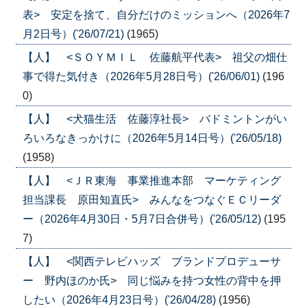
表> 安定を捨て、自分だけのミッションへ（2026年7
月2日号）('26/07/21)
(1965)
【人】 <ＳＯＹＭＩＬ 佐藤航平代表> 祖父の畑仕
事で得た気付き（2026年5月28日号）('26/06/01)
(196
0)
【人】 <犬猫生活 佐藤淳社長> バドミントンがい
ろいろなきっかけに（2026年5月14日号）('26/05/18)
(1958)
【人】 <ＪＲ東海 事業推進本部 マーケティング
担当課長 原田知直氏> みんなをつなぐＥＣリーダ
ー（2026年4月30日・5月7日合併号）('26/05/12)
(195
7)
【人】 <関西テレビハッズ ブランドプロデューサ
ー 野内ほのか氏> 同じ悩みを持つ女性の背中を押
したい（2026年4月23日号）('26/04/28)
(1956)