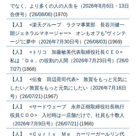
でなく、より多くの人の人生を（2026年8月6日・13日
合併号）('26/08/06)
(1970)
【人】 <楽天グループ ラクマ事業部 長谷川健一
朗ジェネラルマネージャー> オンもオフも”ヴィンテ
ージ”に夢中（2026年7月30日号）('26/08/03)
(1969)
【人】 <トリコ 加藤敏美代表取締役社長ＣＥＯ>
私は「Ｄｏ」の役割の人間（2026年7月23日号）('26/0
7/27)
(1868)
【人】 <伝食 田辺晃司代表> 敦賀をもっと元気に
したい／敦賀をもっと元気にしたい（2026年7月16日
号）('26/07/21)
(1967)
【人】 <サードウェーブ 永井正樹取締役社長執行
役員ＣＯＯ> 入社時は一店舗だけで、社員も十数人
（2026年7月9日号）('26/07/21)
(1966)
【人】 <Ｃｕｒｌｙ Ｍｅ カーリーガールリン代