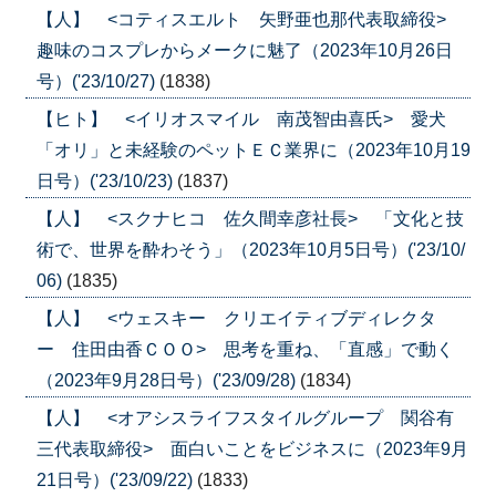
【人】 <コティスエルト 矢野亜也那代表取締役>
趣味のコスプレからメークに魅了（2023年10月26日
号）('23/10/27)
(1838)
【ヒト】 <イリオスマイル 南茂智由喜氏> 愛犬
「オリ」と未経験のペットＥＣ業界に（2023年10月19
日号）('23/10/23)
(1837)
【人】 <スクナヒコ 佐久間幸彦社長> 「文化と技
術で、世界を酔わそう」（2023年10月5日号）('23/10/
06)
(1835)
【人】 <ウェスキー クリエイティブディレクタ
ー 住田由香ＣＯＯ> 思考を重ね、「直感」で動く
（2023年9月28日号）('23/09/28)
(1834)
【人】 <オアシスライフスタイルグループ 関谷有
三代表取締役> 面白いことをビジネスに（2023年9月
21日号）('23/09/22)
(1833)