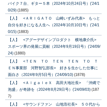
バイク７台、ギター５本（2024年10月24日号）('24/1
0/29)
(1885)
【人】 <ＡＲＩＧＡＴＯ 山崎いずみ代表> もっと
自分を好きになる人生へ（2024年10月10日号）('24/1
0/15)
(1883)
【人】 <アグーデザインプロダクト 横地康介氏>
スポーツ界の発展に貢献（2024年9月19日号）('24/09/
24)
(1880)
【人】 <ＴＥＮ ＴＯ ＴＥＮ ＴＥＮ ＴＯ Ｔ
ＥＮ事業部 河野智弘部長> 好きを生かした仕事に
面白さ（2024年9月5日号）('24/09/10)
(1878)
【人】 <ＡｌｇａｌｅＸ 高田大地社長> 「沖縄で
泡盛」が奇跡を（2024年8月29日号）('24/09/03)
(187
7)
【人】 <サウンドファン 山地浩社長> ５０代から