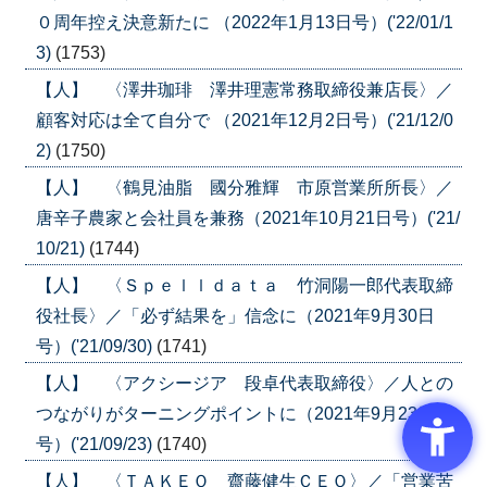
０周年控え決意新たに （2022年1月13日号）('22/01/1
3)
(1753)
【人】 〈澤井珈琲 澤井理憲常務取締役兼店長〉／
顧客対応は全て自分で （2021年12月2日号）('21/12/0
2)
(1750)
【人】 〈鶴見油脂 國分雅輝 市原営業所所長〉／
唐辛子農家と会社員を兼務（2021年10月21日号）('21/
10/21)
(1744)
【人】 〈Ｓｐｅｌｌｄａｔａ 竹洞陽一郎代表取締
役社長〉／「必ず結果を」信念に（2021年9月30日
号）('21/09/30)
(1741)
【人】 〈アクシージア 段卓代表取締役〉／人との
つながりがターニングポイントに（2021年9月23日
号）('21/09/23)
(1740)
【人】 〈ＴＡＫＥＯ 齋藤健生ＣＥＯ〉／「営業苦