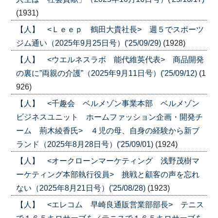
(1931)
【人】 <Ｌｅｅｐ 鶴田大貴社長> 週５でスポーツ
ジム通い（2025年9月25日号）('25/09/29)
(1928)
【人】 <ウエルネスラボ 能代維英代表> 商品開発
の裏に”両親の介護”（2025年9月11日号）('25/09/12)
(1
926)
【人】 <千趣会 ベルメゾン事業本部 ベルメゾン
ビジネスユニット ホームファッション企画・開発チ
ーム 荊木綾香氏> ４児の母、自身の経験から新ブ
ランド（2025年8月28日号）('25/09/01)
(1924)
【人】 <オークローンマーケティング 浅野茂樹マ
ーケティング本部執行役員> 挑戦と顧客の声を忘れ
ない（2025年8月21日号）('25/08/28)
(1923)
【人】 <エレコム 早崎良通販営業部部長> テニス