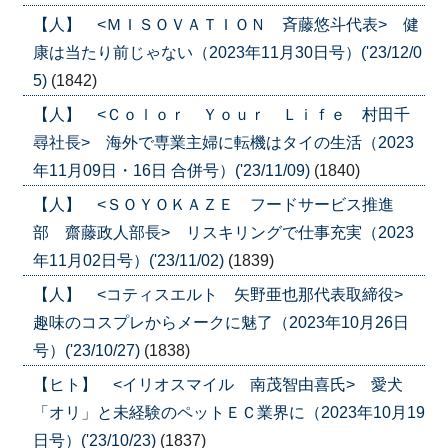
【人】 <ＭＩＳＯＶＡＴＩＯＮ 斉藤悠斗代表> 健
康は当たり前じゃない（2023年11月30日号）('23/12/0
5)
(1842)
【人】 <Ｃｏｌｏｒ Ｙｏｕｒ Ｌｉｆｅ 村田千
尋社長> 海外で専業主婦に転機はタイの生活（2023
年11月09日・16日 合併号）('23/11/09)
(1840)
【人】 <ＳＯＹＯＫＡＺＥ フードサービス推進
部 齋藤政人部長> リスキリングで仕事充実（2023
年11月02日号）('23/11/02)
(1839)
【人】 <コティスエルト 矢野亜也那代表取締役>
趣味のコスプレからメークに魅了（2023年10月26日
号）('23/10/27)
(1838)
【ヒト】 <イリオスマイル 南茂智由喜氏> 愛犬
「オリ」と未経験のペットＥＣ業界に（2023年10月19
日号）('23/10/23)
(1837)