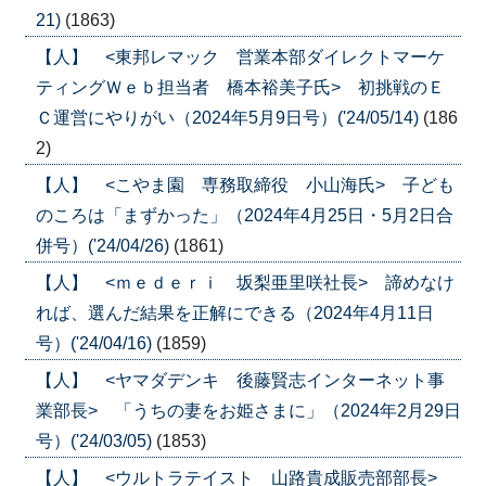
21)
(1863)
【人】 <東邦レマック 営業本部ダイレクトマーケ
ティングＷｅｂ担当者 橋本裕美子氏> 初挑戦のＥ
Ｃ運営にやりがい（2024年5月9日号）('24/05/14)
(186
2)
【人】 <こやま園 専務取締役 小山海氏> 子ども
のころは「まずかった」（2024年4月25日・5月2日合
併号）('24/04/26)
(1861)
【人】 <ｍｅｄｅｒｉ 坂梨亜里咲社長> 諦めなけ
れば、選んだ結果を正解にできる（2024年4月11日
号）('24/04/16)
(1859)
【人】 <ヤマダデンキ 後藤賢志インターネット事
業部長> 「うちの妻をお姫さまに」（2024年2月29日
号）('24/03/05)
(1853)
【人】 <ウルトラテイスト 山路貴成販売部部長>