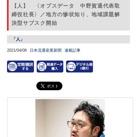
【人】 〈オプスデータ 中野賀通代表取
締役社長〉／地方の惨状知り、地域課題解
決型サブスク開始
「人」
2021/04/08
日本流通産業新聞
連載記事