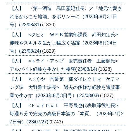
【人】 〈第一酒造 島田嘉紀社長〉／「地元で愛さ
れるからこそ地酒」をポリシーに（2023年8月31日
号）('23/08/31)
(1830)
【人】 <タビオ ＷＥＢ営業部課長 武田知定氏>
趣味やスキルを生かし幅広く活躍（2023年8月24日
号）('23/08/24)
(1829)
【人】 <トライ・アップ 販売責任者 工藤類氏>
アルバイト経験を生かした接客('23/08/14)
(1828)
【人】 <ふくや 営業第一部ダイレクトマーケティ
ング課 大野雅士課長> 過去の多様な経験を通販事
業で生かす（2023年8月3日号）('23/08/03)
(1827)
【人】 <Ｆｏｒｂｕｌ 平野晟也代表取締役社長>
毎週５分で完売の高級日本酒の「本質」（2023年7月2
7日号）('23/07/27)
(0743)