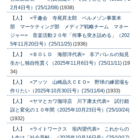
2月4日号）('25/12/08)
(1938)
【人】 <千趣会 寺尾昇太郎 ベルメゾン事業本
部 マーケティング部 メディア戦略チーム マネー
ジャー> 音楽活動２０年「何事も突き詰める」（202
5年11月20日号）('25/11/25)
(1936)
【人】 <ＢＯＬＤ 海部洋代表> 非アパレルの知見
生かし独自性貫く（2025年11月6日号）('25/11/11)
(19
34)
【人】 <アッツ 山崎晶久ＣＥＯ> 野球の練習場を
作りたい（2025年10月30日号）('25/11/04)
(1933)
【人】 <ヤマとカワ珈琲店 川下康太代表> 試行錯
誤と変化の１０年間（2025年10月23日号）('25/10/24)
(1932)
【人】 <ライトワークス 垣内望代表> これからの
人生は「社会貢献」（2025年10月16日号）('25/10/17)