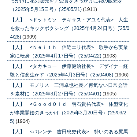
っかけに花の販売を／受賞をきっかけに花の販売を
（2025年5月15日号）('25/05/21)
(1911)
【人】 <ドットミソ テキサス・アユミ代表> 人生
を救ったキックボクシング（2025年4月24日号）('25/0
4/28)
(1909)
【人】 <Ｎｅｉｔｈ 信近エリ代表> 歌手から実業
家に転身（2025年4月17日号）('25/04/22)
(1908)
【人】 <タカキュー 伊藤健治社長> デザイナー経
験と信念生かす（2025年4月3日号）('25/04/08)
(1906)
【人】 モノリス 三浦卓也社長／何気ない日常会話
を素材に（2025年3月27日号）('25/04/01)
(1905)
【人】 <ＧｏｏｄＯｌｄ 明石貴祐代表> 体型変化
が事業開始のきっかけ（2025年3月20日号）('25/03/2
5)
(1904)
【人】 <パレンテ 吉田忠史代表> 勢いのある尻馬