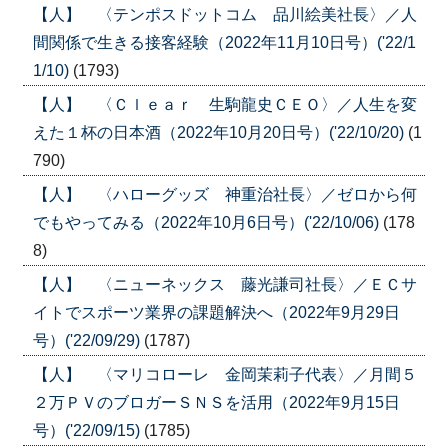
【人】 〈テンポスドットコム 品川絵美社長〉／人
間関係で生きる接客経験（2022年11月10日号）('22/1
1/10)
(1793)
【人】 〈Ｃｌｅａｒ 生駒龍史ＣＥＯ〉／人生を変
えた１杯の日本酒（2022年10月20日号）('22/10/20)
(1
790)
【人】 〈ハローグッズ 神重治社長〉／ゼロから何
でもやってみる（2022年10月6日号）('22/10/06)
(178
8)
【人】 〈ニューネックス 藤光謙司社長〉／ＥＣサ
イトでスポーツ業界の課題解決へ（2022年9月29日
号）('22/09/29)
(1787)
【人】 〈マリコローレ 金岡茉莉子代表〉／月間５
２万ＰＶのブロガーＳＮＳを活用（2022年9月15日
号）('22/09/15)
(1785)