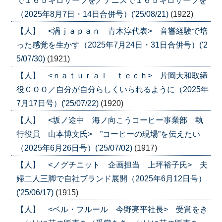
で１６５キロサーブを／テニスで１６５キロサーブを
（2025年8月7日・14日合併号）('25/08/21)
(1922)
【人】 <渦ｊａｐａｎ 青木淳代表> 音響経験で培
った感覚を生かす（2025年7月24日・31日合併号）('2
5/07/30)
(1921)
【人】 <ｎａｔｕｒａｌ ｔｅｃｈ> 片岡大和取締
役ＣＯＯ／自分が自分らしくいられるように（2025年
7月17日号）('25/07/22)
(1920)
【人】 <坂ノ途中 海ノ向こうコーヒー事業部 執
行役員 山本博文氏> ”コーヒーの現場”を伝えたい
（2025年6月26日号）('25/07/02)
(1917)
【人】 <ノグチニット 企画担当 上坪裕子氏> 夫
婦二人三脚で自社ブランド展開（2025年6月12日号）
('25/06/17)
(1915)
【人】 <ベル・フルール 今野亮平社長> 受賞をき