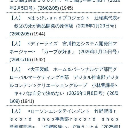
２５歳は借金３００万円、４５歳は年商１億円（2026
年2月5日号）('26/02/05)
(1945)
【人】 <はっぴぃａｎｄプロジェクト 辻瑞惠代表>
叔父の死が商品開発の原体験（2026年1月29日号）
('26/02/05)
(1944)
【人】 <ディーライズ 宮川裕之システム開発部マ
ネージャー> 「カープが好き」（2026年1月15日号）
('26/01/16)
(1942)
【人】 <大王製紙 ホーム＆パーソナルケア部門グ
ローバルマーケティング本部 デジタル推進部デジタ
ルコンテンツクリエーショングループ 小林豊課長>
キャパは自分で決めない（2026年1月8日号）('26/0
1/09)
(1941)
【人】 <ローソンエンタテインメント 竹野智博ｒ
ｅｃｏｒｄ ｓｈｏｐ事業部ｒｅｃｏｒｄ ｓｈｏｐ
営業部部長> 「消費税違い」で買うことも（2025年1