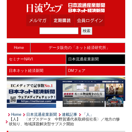
Home
データ販売の「ネット経済研究所」
セミナーNAVI
日本流通産業新聞
日本ネット経済新聞
DMフェア
Home
日本流通産業新聞
連載記事
「人」
【人】 〈オプスデータ 中野賀通代表取締役社長〉／地方の惨
状知り、地域課題解決型サブスク開始