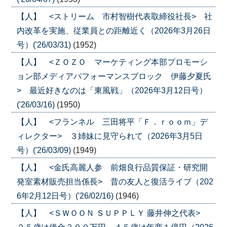
【人】 <ストリーム 市村智樹代表取締役社長> 社
内改革を実施、従業員との距離近く（2026年3月26日
号）('26/03/31)
(1952)
【人】 <ＺＯＺＯ マーケティング本部プロモーシ
ョン部メディアパフォーマンスブロック 伊藤夕夏氏
> 最近好きなのは「東風戦」（2026年3月12日号）
('26/03/16)
(1950)
【人】 <フランネル 三田将平「Ｆ．ｒｏｏｍ」デ
ィレクター> ３姉妹に見守られて（2026年3月5日
号）('26/03/09)
(1949)
【人】 <金氏高麗人参 前畑良行品質保証・研究開
発室素材販売担当係長> 昔の友人と復活ライブ（202
6年2月12日号）('26/02/16)
(1946)
【人】 <ＳＷＯＯＮ ＳＵＰＰＬＹ 藤井伸之代表>