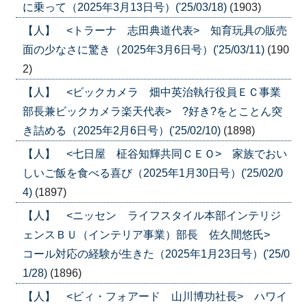
に乗って（2025年3月13日号）('25/03/18)
(1903)
【人】 <トラーナ 志田典道代表> 知育玩具の販売
面の少なさに驚き（2025年3月6日号）('25/03/11)
(190
2)
【人】 <ビックカメラ 畑中英治執行役員ＥＣ事業
部長兼ビックカメラ楽天代表> ?好き?をとことん突
き詰める（2025年2月6日号）('25/02/10)
(1898)
【人】 <七日屋 柾谷知輝共同ＣＥＯ> 家族でおい
しいご飯を食べる喜び（2025年1月30日号）('25/02/0
4)
(1897)
【人】 <ニッセン ライフスタイル本部インテリジ
ェンスＢＵ（インテリア事業）部長 佐久間悠氏>
コール対応の経験が生きた（2025年1月23日号）('25/0
1/28)
(1896)
【人】 <ビィ・フォアード 山川博功社長> ハワイ