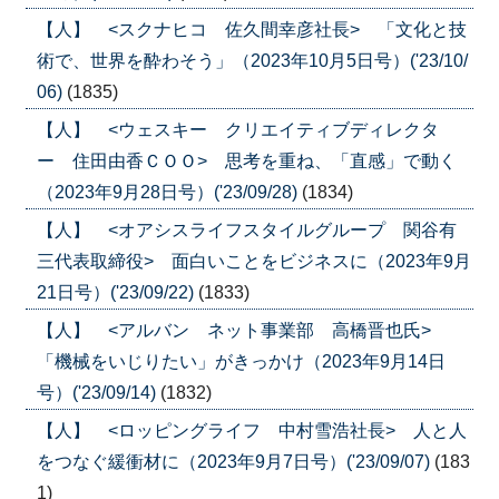
【人】 <スクナヒコ 佐久間幸彦社長> 「文化と技
術で、世界を酔わそう」（2023年10月5日号）('23/10/
06)
(1835)
【人】 <ウェスキー クリエイティブディレクタ
ー 住田由香ＣＯＯ> 思考を重ね、「直感」で動く
（2023年9月28日号）('23/09/28)
(1834)
【人】 <オアシスライフスタイルグループ 関谷有
三代表取締役> 面白いことをビジネスに（2023年9月
21日号）('23/09/22)
(1833)
【人】 <アルバン ネット事業部 高橋晋也氏>
「機械をいじりたい」がきっかけ（2023年9月14日
号）('23/09/14)
(1832)
【人】 <ロッピングライフ 中村雪浩社長> 人と人
をつなぐ緩衝材に（2023年9月7日号）('23/09/07)
(183
1)