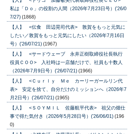
【人】 <トリコ 加藤敏美代表取締役社長ＣＥＯ>
私は「Ｄｏ」の役割の人間（2026年7月23日号）('26/0
7/27)
(1868)
【人】 <伝食 田辺晃司代表> 敦賀をもっと元気に
したい／敦賀をもっと元気にしたい（2026年7月16日
号）('26/07/21)
(1967)
【人】 <サードウェーブ 永井正樹取締役社長執行
役員ＣＯＯ> 入社時は一店舗だけで、社員も十数人
（2026年7月9日号）('26/07/21)
(1966)
【人】 <Ｃｕｒｌｙ Ｍｅ カーリーガールリン代
表> 安定を捨て、自分だけのミッションへ（2026年7
月2日号）('26/07/21)
(1965)
【人】 <ＳＯＹＭＩＬ 佐藤航平代表> 祖父の畑仕
事で得た気付き（2026年5月28日号）('26/06/01)
(196
0)