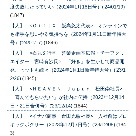
度失敗したっていい（2024年1月18日号）('24/01/19)
(1847)
【人】 <ＧｉｆｔＸ 飯高悠太代表> オンラインで
も相手を思いやる気持ちを（2024年1月11日新年特大
号）('24/01/17)
(1846)
【人】 <石丸文行堂 営業企画室広報・チーフクリ
エイター 宮崎有沙氏> 「好き」を生かして商品開
発、ヒットも続々（2024年1月1日新年特大号）('23/1
2/26)
(1845)
【人】 <ＨＥＡＶＥＮ Ｊａｐａｎ 松田崇社長>
「喜んでもらいたい」が社内に伝播（2023年12月14
日・21日合併号）('23/12/14)
(1844)
【人】 <イナバ商事 倉田光敏社長> 入社前はプロ
キックボクサー（2023年12月7日号）('23/12/08)
(184
3)