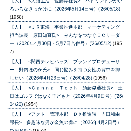
【人】 <犬猫生活 佐藤淳社長> バドミントンがい
ろいろなきっかけに（2026年5月14日号）('26/05/18)
(1958)
【人】 <ＪＲ東海 事業推進本部 マーケティング
担当課長 原田知直氏> みんなをつなぐＥＣリーダ
ー（2026年4月30日・5月7日合併号）('26/05/12)
(195
7)
【人】 <関西テレビハッズ ブランドプロデューサ
ー 野内ほのか氏> 同じ悩みを持つ女性の背中を押
したい（2026年4月23日号）('26/04/28)
(1956)
【人】 <Ｃａｎｎａ Ｔｅｃｈ 須藤晃通社長> 土
日はゴルフではなく子どもと（2026年4月9日号）('26/
04/20)
(1954)
【人】 <アクト 管理本部 ＤＸ推進課 吉田和由
課長> 多趣味な男が金魚の虜に（2026年4月2日号）
('26/04/07)
(1953)