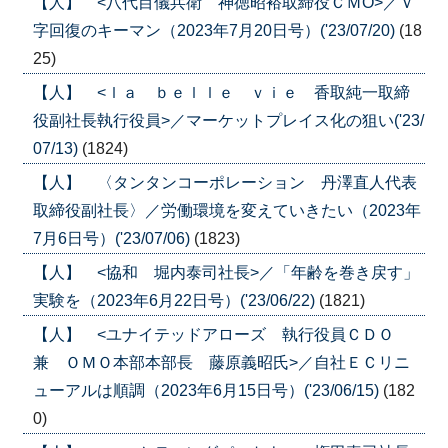
【人】 <八代目儀兵衛 神徳昭裕取締役ＣＭО>／Ｖ
字回復のキーマン（2023年7月20日号）('23/07/20)
(18
25)
【人】 <ｌａ ｂｅｌｌｅ ｖｉｅ 香取純一取締
役副社長執行役員>／マーケットプレイス化の狙い('23/
07/13)
(1824)
【人】 〈タンタンコーポレーション 丹澤直人代表
取締役副社長〉／労働環境を変えていきたい（2023年
7月6日号）('23/07/06)
(1823)
【人】 <協和 堀内泰司社長>／「年齢を巻き戻す」
実験を（2023年6月22日号）('23/06/22)
(1821)
【人】 <ユナイテッドアローズ 執行役員ＣＤＯ
兼 ＯＭＯ本部本部長 藤原義昭氏>／自社ＥＣリニ
ューアルは順調（2023年6月15日号）('23/06/15)
(182
0)