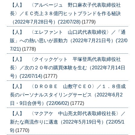
【人】 〈アルページュ 野口麻衣子代表取締役社
長〉／ＥＣ売上３８億円ヒットブランドを作る秘訣
（2022年7月28日号）('22/07/28)
(1779)
【人】 〈エレファント 山口武代表取締役〉／「通
販」への熱い思いが原動力（2022年7月21日号）('22/0
7/21)
(1778)
【人】 〈クイックゲット 平塚登馬代表取締役社
長〉／次の２０年の購買体験を生む（2022年7月14日
号）('22/07/14)
(1777)
【人】 〈ＤＲＯＢＥ 山敷守ＣＥＯ〉／１．８倍成
長のパーソナルスタイリングサービス（2022年6月2
日・9日合併号）('22/06/02)
(1772)
【人】 〈マクアケ 中山亮太郎代表取締役社長〉／
新たな商流作りに邁進（2022年5月19日号）('22/05/1
9)
(1770)