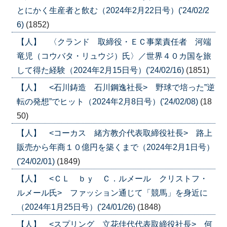
とにかく生産者と飲む（2024年2月22日号）('24/02/2
6)
(1852)
【人】 〈クランド 取締役・ＥＣ事業責任者 河端
竜児（コウバタ・リュウジ）氏〉／世界４０カ国を旅
して得た経験（2024年2月15日号）('24/02/16)
(1851)
【人】 <石川鋳造 石川鋼逸社長> 野球で培った”逆
転の発想”でヒット（2024年2月8日号）('24/02/08)
(18
50)
【人】 <コーカス 緒方教介代表取締役社長> 路上
販売から年商１０億円を築くまで（2024年2月1日号）
('24/02/01)
(1849)
【人】 <ＣＬ ｂｙ Ｃ．ルメール クリストフ・
ルメール氏> ファッション通じて「競馬」を身近に
（2024年1月25日号）('24/01/26)
(1848)
【人】 <スプリング 立花佳代代表取締役社長> 何