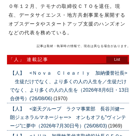
０年１２月、テモナの取締役ＣＴＯを退任。現
在、データサイエンス・地方共創事業を展開する
オプスデータやスタートアップ支援のハンズオン
などの代表を務めている。
記事は取材・執筆時の情報で、現在は異なる場合があります。
「人」 連載記事
List
【人】 <Ｎｏｖａ Ｃｌｅａｒｌｙ 加納優誉社長>
生徒だけでなく、より多くの人の人生を／生徒だけ
でなく、より多くの人の人生を（2026年8月6日・13日
合併号）('26/08/06)
(1970)
【人】 <楽天グループ ラクマ事業部 長谷川健一
朗ジェネラルマネージャー> オンもオフも”ヴィンテ
ージ”に夢中（2026年7月30日号）('26/08/03)
(1969)