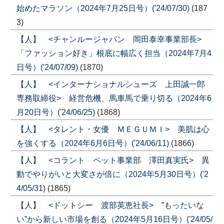
始めたマラソン（2024年7月25日号）('24/07/30)
(187
3)
【人】 <チャンルージャパン 岡田泰幸事業部長>
「ファッション好き」根底に幅広く担当（2024年7月4
日号）('24/07/09)
(1870)
【人】 <インターナショナルシューズ 上田誠一郎
専務取締役> 経営危機、馬車馬で乗り切る（2024年6
月20日号）('24/06/25)
(1868)
【人】 <タレント・女優 ＭＥＧＵＭＩ> 美肌は心
を強くする（2024年6月6日号）('24/06/11)
(1866)
【人】 <コラント ペット事業部 澤田真実氏> 異
動でやりがいと大変さが倍に（2024年5月30日号）('2
4/05/31)
(1865)
【人】 <ドットシー 渡部英恵社長> ”もったいな
い”から新しい市場を創る（2024年5月16日号）('24/05/