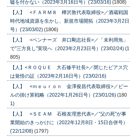
嘘を付かない（2023年3月16日号）('23/03/16)
(1808)
【人】 <ＦＡＲＭ８ 樺沢敦代表取締役>／酒蔵戦国
時代地域資源を生かし、新規市場開拓（2023年3月2日
号）('23/03/02)
(1806)
【人】 <ベンナーズ 井口剛志社長>／「未利用魚」
で”三方良し”実現へ（2023年2月23日号）('23/02/24)
(1
805)
【人】<ＲＯＱＵＥ 大石修平社長>／閉じたピアス穴
は覚悟の証（2023年2月16日号）('23/02/16)
【人】 <ｍｅｕｒｏｎ 金澤俊昌代表取締役>／ビー
ルの掛け算戦略（2022年1月26日号）('23/01/26)
(180
1)
【人】 <ＳＥＡＭ 石根友理恵代表>／”父の死”が事
業開始のきっかけに（2022年12月8日・15日合併号）
('22/12/08)
(1797)