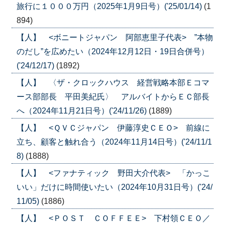
旅行に１０００万円（2025年1月9日号）('25/01/14)
(1
894)
【人】 <ボニートジャパン 阿部恵里子代表> ”本物
のだし”を広めたい（2024年12月12日・19日合併号）
('24/12/17)
(1892)
【人】 〈ザ・クロックハウス 経営戦略本部Ｅコマ
ース部部長 平田美紀氏〉 アルバイトからＥＣ部長
へ（2024年11月21日号）('24/11/26)
(1889)
【人】 <ＱＶＣジャパン 伊藤淳史ＣＥＯ> 前線に
立ち、顧客と触れ合う（2024年11月14日号）('24/11/1
8)
(1888)
【人】 <ファナティック 野田大介代表> 「かっこ
いい」だけに時間使いたい（2024年10月31日号）('24/
11/05)
(1886)
【人】 <ＰＯＳＴ ＣＯＦＦＥＥ> 下村領ＣＥＯ／