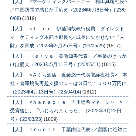
【人】 <マーケティングパートナー 権田真司社長>
／中国訪問で感じた手応え（2023年6月8日号）('23/0
6/08)
(1819)
【人】 <Ｉ－ｎｅ 伊藤翔哉執行役員 ダイレクト
マーケティング本部本部長>／成長に欠かせない『人
財』を育成（2023年5月25日号）('23/05/25)
(1817)
【人】 〈ｅｒｖａ 黄瀬知美代表〉／事業のきっか
けは愛犬（2023年5月11日号）('23/05/11)
(1815)
【人】 <さくら酒店 近藤悠一代表取締役社長> 本
社・倉庫焼失再起支援のＣＦは３日で１０００万円に
（2023年4月13日号）('23/04/14)
(1812)
【人】 <ｎａｎａｐｌｅ 吉川睦希マネージャー>
受賞後は、「いじられまくった」（2023年3月23日
号）('23/03/23)
(1809)
【人】 <Ｙｕｎｔｈ 千葉由佳代表>／顧客に絶対に