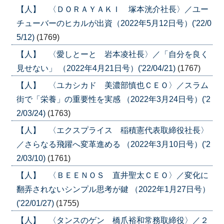
【人】 〈ＤＯＲＡＹＡＫＩ 塚本洸介社長〉／ユー
チューバーのヒカルが出資（2022年5月12日号）('22/0
5/12)
(1769)
【人】 〈愛しとーと 岩本凌社長〉／「自分を良く
見せない」 （2022年4月21日号）('22/04/21)
(1767)
【人】 〈ユカシカド 美濃部慎也ＣＥＯ〉／スラム
街で「栄養」の重要性を実感 （2022年3月24日号）('2
2/03/24)
(1763)
【人】 〈エクスプライス 稲積憲代表取締役社長〉
／さらなる飛躍へ変革進める （2022年3月10日号）('2
2/03/10)
(1761)
【人】 〈ＢＥＥＮＯＳ 直井聖太ＣＥＯ〉／変化に
翻弄されないシンプル思考が鍵 （2022年1月27日号）
('22/01/27)
(1755)
【人】 〈タンスのゲン 橋爪裕和常務取締役〉／２