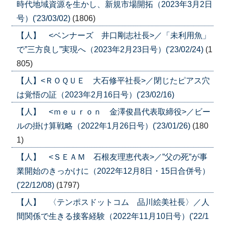
時代地域資源を生かし、新規市場開拓（2023年3月2日
号）('23/03/02)
(1806)
【人】 <ベンナーズ 井口剛志社長>／「未利用魚」
で”三方良し”実現へ（2023年2月23日号）('23/02/24)
(1
805)
【人】<ＲＯＱＵＥ 大石修平社長>／閉じたピアス穴
は覚悟の証（2023年2月16日号）('23/02/16)
【人】 <ｍｅｕｒｏｎ 金澤俊昌代表取締役>／ビー
ルの掛け算戦略（2022年1月26日号）('23/01/26)
(180
1)
【人】 <ＳＥＡＭ 石根友理恵代表>／”父の死”が事
業開始のきっかけに（2022年12月8日・15日合併号）
('22/12/08)
(1797)
【人】 〈テンポスドットコム 品川絵美社長〉／人
間関係で生きる接客経験（2022年11月10日号）('22/1