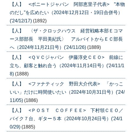
【人】 <ボニートジャパン 阿部恵里子代表> ”本物
のだし”を広めたい（2024年12月12日・19日合併号）
('24/12/17)
(1892)
【人】 〈ザ・クロックハウス 経営戦略本部Ｅコマ
ース部部長 平田美紀氏〉 アルバイトからＥＣ部長
へ（2024年11月21日号）('24/11/26)
(1889)
【人】 <ＱＶＣジャパン 伊藤淳史ＣＥＯ> 前線に
立ち、顧客と触れ合う（2024年11月14日号）('24/11/1
8)
(1888)
【人】 <ファナティック 野田大介代表> 「かっこ
いい」だけに時間使いたい（2024年10月31日号）('24/
11/05)
(1886)
【人】 <ＰＯＳＴ ＣＯＦＦＥＥ> 下村領ＣＥＯ／
バイク７台、ギター５本（2024年10月24日号）('24/1
0/29)
(1885)