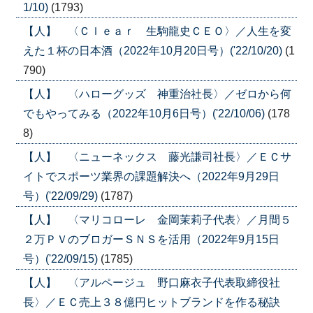
1/10)
(1793)
【人】 〈Ｃｌｅａｒ 生駒龍史ＣＥＯ〉／人生を変
えた１杯の日本酒（2022年10月20日号）('22/10/20)
(1
790)
【人】 〈ハローグッズ 神重治社長〉／ゼロから何
でもやってみる（2022年10月6日号）('22/10/06)
(178
8)
【人】 〈ニューネックス 藤光謙司社長〉／ＥＣサ
イトでスポーツ業界の課題解決へ（2022年9月29日
号）('22/09/29)
(1787)
【人】 〈マリコローレ 金岡茉莉子代表〉／月間５
２万ＰＶのブロガーＳＮＳを活用（2022年9月15日
号）('22/09/15)
(1785)
【人】 〈アルページュ 野口麻衣子代表取締役社
長〉／ＥＣ売上３８億円ヒットブランドを作る秘訣