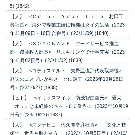
5)
(1842)
【人】 <Ｃｏｌｏｒ Ｙｏｕｒ Ｌｉｆｅ 村田千
尋社長> 海外で専業主婦に転機はタイの生活（2023
年11月09日・16日 合併号）('23/11/09)
(1840)
【人】 <ＳＯＹＯＫＡＺＥ フードサービス推進
部 齋藤政人部長> リスキリングで仕事充実（2023
年11月02日号）('23/11/02)
(1839)
【人】 <コティスエルト 矢野亜也那代表取締役>
趣味のコスプレからメークに魅了（2023年10月26日
号）('23/10/27)
(1838)
【ヒト】 <イリオスマイル 南茂智由喜氏> 愛犬
「オリ」と未経験のペットＥＣ業界に（2023年10月19
日号）('23/10/23)
(1837)
【人】 <スクナヒコ 佐久間幸彦社長> 「文化と技
術で、世界を酔わそう」（2023年10月5日号）('23/10/