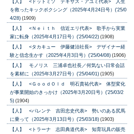
【人】 <ドットミソ テキサス・アユミ代表> 人生
を救ったキックボクシング（2025年4月24日号）('25/0
4/28)
(1909)
【人】 <Ｎｅｉｔｈ 信近エリ代表> 歌手から実業
家に転身（2025年4月17日号）('25/04/22)
(1908)
【人】 <タカキュー 伊藤健治社長> デザイナー経
験と信念生かす（2025年4月3日号）('25/04/08)
(1906)
【人】 モノリス 三浦卓也社長／何気ない日常会話
を素材に（2025年3月27日号）('25/04/01)
(1905)
【人】 <ＧｏｏｄＯｌｄ 明石貴祐代表> 体型変化
が事業開始のきっかけ（2025年3月20日号）('25/03/2
5)
(1904)
【人】 <パレンテ 吉田忠史代表> 勢いのある尻馬
に乗って（2025年3月13日号）('25/03/18)
(1903)
【人】 <トラーナ 志田典道代表> 知育玩具の販売