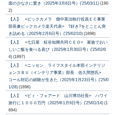
面の少なさに驚き（2025年3月6日号）('25/03/11)
(190
2)
【人】 <ビックカメラ 畑中英治執行役員ＥＣ事業
部長兼ビックカメラ楽天代表> ?好き?をとことん突
き詰める（2025年2月6日号）('25/02/10)
(1898)
【人】 <七日屋 柾谷知輝共同ＣＥＯ> 家族でおい
しいご飯を食べる喜び（2025年1月30日号）('25/02/0
4)
(1897)
【人】 <ニッセン ライフスタイル本部インテリジ
ェンスＢＵ（インテリア事業）部長 佐久間悠氏>
コール対応の経験が生きた（2025年1月23日号）('25/0
1/28)
(1896)
【人】 <ビィ・フォアード 山川博功社長> ハワイ
旅行に１０００万円（2025年1月9日号）('25/01/14)
(1
894)