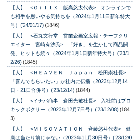
【人】 <ＧｉｆｔＸ 飯高悠太代表> オンラインで
も相手を思いやる気持ちを（2024年1月11日新年特大
号）('24/01/17)
(1846)
【人】 <石丸文行堂 営業企画室広報・チーフクリ
エイター 宮崎有沙氏> 「好き」を生かして商品開
発、ヒットも続々（2024年1月1日新年特大号）('23/1
2/26)
(1845)
【人】 <ＨＥＡＶＥＮ Ｊａｐａｎ 松田崇社長>
「喜んでもらいたい」が社内に伝播（2023年12月14
日・21日合併号）('23/12/14)
(1844)
【人】 <イナバ商事 倉田光敏社長> 入社前はプロ
キックボクサー（2023年12月7日号）('23/12/08)
(184
3)
【人】 <ＭＩＳＯＶＡＴＩＯＮ 斉藤悠斗代表> 健
康は当たり前じゃない（2023年11月30日号）('23/12/0