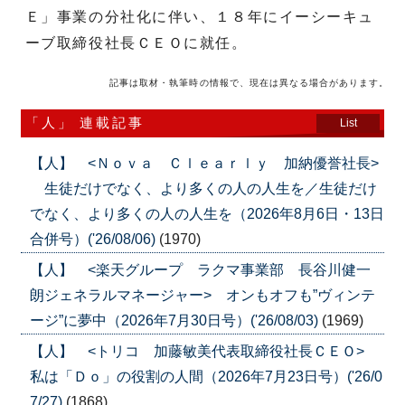
Ｅ」事業の分社化に伴い、１８年にイーシーキュ
ーブ取締役社長ＣＥＯに就任。
記事は取材・執筆時の情報で、現在は異なる場合があります。
「人」 連載記事
List
【人】 <Ｎｏｖａ Ｃｌｅａｒｌｙ 加納優誉社長>
生徒だけでなく、より多くの人の人生を／生徒だけ
でなく、より多くの人の人生を（2026年8月6日・13日
合併号）('26/08/06)
(1970)
【人】 <楽天グループ ラクマ事業部 長谷川健一
朗ジェネラルマネージャー> オンもオフも”ヴィンテ
ージ”に夢中（2026年7月30日号）('26/08/03)
(1969)
【人】 <トリコ 加藤敏美代表取締役社長ＣＥＯ>
私は「Ｄｏ」の役割の人間（2026年7月23日号）('26/0
7/27)
(1868)