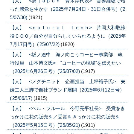
【人】 <渦ｊａｐａｎ 青木淳代表> 音響経験で培
った感覚を生かす（2025年7月24日・31日合併号）('2
5/07/30)
(1921)
【人】 <ｎａｔｕｒａｌ ｔｅｃｈ> 片岡大和取締
役ＣＯＯ／自分が自分らしくいられるように（2025年
7月17日号）('25/07/22)
(1920)
【人】 <坂ノ途中 海ノ向こうコーヒー事業部 執
行役員 山本博文氏> ”コーヒーの現場”を伝えたい
（2025年6月26日号）('25/07/02)
(1917)
【人】 <ノグチニット 企画担当 上坪裕子氏> 夫
婦二人三脚で自社ブランド展開（2025年6月12日号）
('25/06/17)
(1915)
【人】 <ベル・フルール 今野亮平社長> 受賞をき
っかけに花の販売を／受賞をきっかけに花の販売を
（2025年5月15日号）('25/05/21)
(1911)