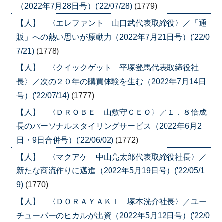
（2022年7月28日号）('22/07/28)
(1779)
【人】 〈エレファント 山口武代表取締役〉／「通
販」への熱い思いが原動力（2022年7月21日号）('22/0
7/21)
(1778)
【人】 〈クイックゲット 平塚登馬代表取締役社
長〉／次の２０年の購買体験を生む（2022年7月14日
号）('22/07/14)
(1777)
【人】 〈ＤＲＯＢＥ 山敷守ＣＥＯ〉／１．８倍成
長のパーソナルスタイリングサービス（2022年6月2
日・9日合併号）('22/06/02)
(1772)
【人】 〈マクアケ 中山亮太郎代表取締役社長〉／
新たな商流作りに邁進（2022年5月19日号）('22/05/1
9)
(1770)
【人】 〈ＤＯＲＡＹＡＫＩ 塚本洸介社長〉／ユー
チューバーのヒカルが出資（2022年5月12日号）('22/0