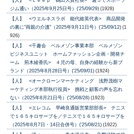
【人】 <Ｌｅｅｐ 鶴田大貴社長> 週５でスポーツ
ジム通い（2025年9月25日号）('25/09/29)
(1928)
【人】 <ウエルネスラボ 能代維英代表> 商品開発
の裏に”両親の介護”（2025年9月11日号）('25/09/12)
(1
926)
【人】 <千趣会 ベルメゾン事業本部 ベルメゾン
ビジネスユニット ホームファッション企画・開発チ
ーム 荊木綾香氏> ４児の母、自身の経験から新ブ
ランド（2025年8月28日号）('25/09/01)
(1924)
【人】 <オークローンマーケティング 浅野茂樹マ
ーケティング本部執行役員> 挑戦と顧客の声を忘れ
ない（2025年8月21日号）('25/08/28)
(1923)
【人】 <エレコム 早崎良通販営業部部長> テニス
で１６５キロサーブを／テニスで１６５キロサーブを
（2025年8月7日・14日合併号）('25/08/21)
(1922)