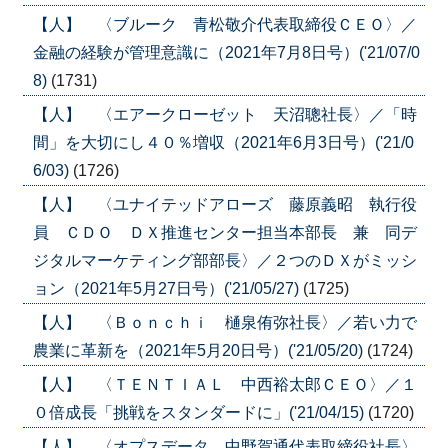
【人】 〈ブルーク 青松敬介代表取締役ＣＥＯ〉／
金融の経験が管理意識に（2021年7月8日号）('21/07/0
8)
(1731)
【人】 〈エアークローゼット 天沼聰社長〉／「時
間」を大切にし４０％増収（2021年6月3日号）('21/0
6/03)
(1726)
【人】 〈ユナイテッドアローズ 藤原義昭 執行役
員 ＣＤＯ ＤＸ推進センター担当本部長 兼 同デ
ジタルマーケティング部部長〉／２つのＤＸがミッシ
ョン（2021年5月27日号）('21/05/27)
(1725)
【人】 〈Ｂｏｎｃｈｉ 樋泉侑弥社長〉／若い力で
農業に革新を（2021年5月20日号）('21/05/20)
(1724)
【人】 〈ＴＥＮＴＩＡＬ 中西裕太郎ＣＥＯ〉／１
０倍成長「挑戦をスタンダードに」('21/04/15)
(1720)
【人】 〈オプスデータ 中野賀通代表取締役社長〉