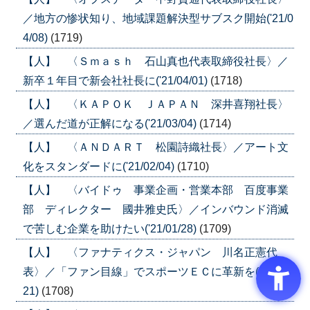
／地方の惨状知り、地域課題解決型サブスク開始('21/0
4/08)
(1719)
【人】 〈Ｓｍａｓｈ 石山真也代表取締役社長〉／
新卒１年目で新会社社長に('21/04/01)
(1718)
【人】 〈ＫＡＰＯＫ ＪＡＰＡＮ 深井喜翔社長〉
／選んだ道が正解になる('21/03/04)
(1714)
【人】 〈ＡＮＤＡＲＴ 松園詩織社長〉／アート文
化をスタンダードに('21/02/04)
(1710)
【人】 〈バイドゥ 事業企画・営業本部 百度事業
部 ディレクター 國井雅史氏〉／インバウンド消滅
で苦しむ企業を助けたい('21/01/28)
(1709)
【人】 〈ファナティクス・ジャパン 川名正憲代
表〉／「ファン目線」でスポーツＥＣに革新を('21/01/
21)
(1708)