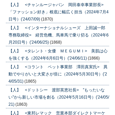
【人】 <チャンルージャパン 岡田泰幸事業部長>
「ファッション好き」根底に幅広く担当（2024年7月4
日号）('24/07/09)
(1870)
【人】 <インターナショナルシューズ 上田誠一郎
専務取締役> 経営危機、馬車馬で乗り切る（2024年6
月20日号）('24/06/25)
(1868)
【人】 <タレント・女優 ＭＥＧＵＭＩ> 美肌は心
を強くする（2024年6月6日号）('24/06/11)
(1866)
【人】 <コラント ペット事業部 澤田真実氏> 異
動でやりがいと大変さが倍に（2024年5月30日号）('2
4/05/31)
(1865)
【人】 <ドットシー 渡部英恵社長> ”もったいな
い”から新しい市場を創る（2024年5月16日号）('24/05/
21)
(1863)
【人】 <東邦レマック 営業本部ダイレクトマーケ