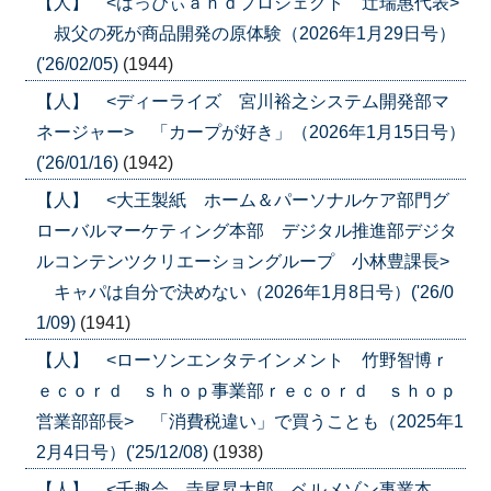
【人】 <はっぴぃａｎｄプロジェクト 辻瑞惠代表>
叔父の死が商品開発の原体験（2026年1月29日号）
('26/02/05)
(1944)
【人】 <ディーライズ 宮川裕之システム開発部マ
ネージャー> 「カープが好き」（2026年1月15日号）
('26/01/16)
(1942)
【人】 <大王製紙 ホーム＆パーソナルケア部門グ
ローバルマーケティング本部 デジタル推進部デジタ
ルコンテンツクリエーショングループ 小林豊課長>
キャパは自分で決めない（2026年1月8日号）('26/0
1/09)
(1941)
【人】 <ローソンエンタテインメント 竹野智博ｒ
ｅｃｏｒｄ ｓｈｏｐ事業部ｒｅｃｏｒｄ ｓｈｏｐ
営業部部長> 「消費税違い」で買うことも（2025年1
2月4日号）('25/12/08)
(1938)
【人】 <千趣会 寺尾昇太郎 ベルメゾン事業本