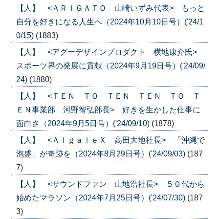
【人】 <ＡＲＩＧＡＴＯ 山崎いずみ代表> もっと
自分を好きになる人生へ（2024年10月10日号）('24/1
0/15)
(1883)
【人】 <アグーデザインプロダクト 横地康介氏>
スポーツ界の発展に貢献（2024年9月19日号）('24/09/
24)
(1880)
【人】 <ＴＥＮ ＴＯ ＴＥＮ ＴＥＮ ＴＯ Ｔ
ＥＮ事業部 河野智弘部長> 好きを生かした仕事に
面白さ（2024年9月5日号）('24/09/10)
(1878)
【人】 <ＡｌｇａｌｅＸ 高田大地社長> 「沖縄で
泡盛」が奇跡を（2024年8月29日号）('24/09/03)
(187
7)
【人】 <サウンドファン 山地浩社長> ５０代から
始めたマラソン（2024年7月25日号）('24/07/30)
(187
3)