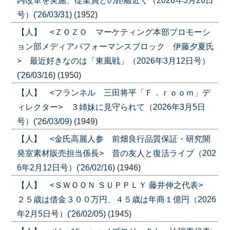
内改革を実施、従業員との距離近く（2026年3月26日
号）('26/03/31)
(1952)
【人】 <ＺＯＺＯ マーケティング本部プロモーシ
ョン部メディアパフォーマンスブロック 伊藤夕夏氏
> 最近好きなのは「東風戦」（2026年3月12日号）
('26/03/16)
(1950)
【人】 <フランネル 三田将平「Ｆ．ｒｏｏｍ」デ
ィレクター> ３姉妹に見守られて（2026年3月5日
号）('26/03/09)
(1949)
【人】 <金氏高麗人参 前畑良行品質保証・研究開
発室素材販売担当係長> 昔の友人と復活ライブ（202
6年2月12日号）('26/02/16)
(1946)
【人】 <ＳＷＯＯＮ ＳＵＰＰＬＹ 藤井伸之代表>
２５歳は借金３００万円、４５歳は年商１億円（2026
年2月5日号）('26/02/05)
(1945)