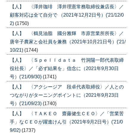
【人】 〈澤井珈琲 澤井理憲常務取締役兼店長〉／
顧客対応は全て自分で （2021年12月2日号）('21/12/0
2)
(1750)
【人】 〈鶴見油脂 國分雅輝 市原営業所所長〉／
唐辛子農家と会社員を兼務（2021年10月21日号）('21/
10/21)
(1744)
【人】 〈Ｓｐｅｌｌｄａｔａ 竹洞陽一郎代表取締
役社長〉／「必ず結果を」信念に（2021年9月30日
号）('21/09/30)
(1741)
【人】 〈アクシージア 段卓代表取締役〉／人との
つながりがターニングポイントに（2021年9月23日
号）('21/09/23)
(1740)
【人】 〈ＴＡＫＥＯ 齋藤健生ＣＥＯ〉／「営業苦
手」なＣＥＯが躍進けん引（2021年9月2日号）('21/0
9/02)
(1737)