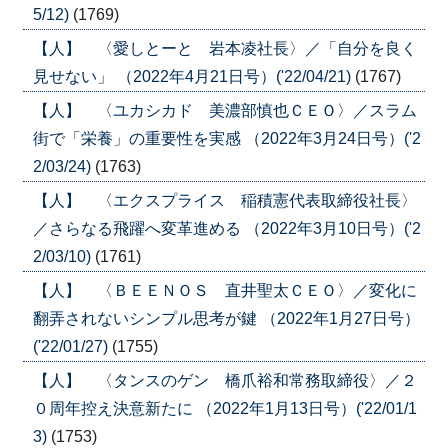
5/12)
(1769)
【人】 〈愛しとーと 岩本凌社長〉／「自分を良く
見せない」 （2022年4月21日号）('22/04/21)
(1767)
【人】 〈ユカシカド 美濃部慎也ＣＥＯ〉／スラム
街で「栄養」の重要性を実感 （2022年3月24日号）('2
2/03/24)
(1763)
【人】 〈エクスプライス 稲積憲代表取締役社長〉
／さらなる飛躍へ変革進める （2022年3月10日号）('2
2/03/10)
(1761)
【人】 〈ＢＥＥＮＯＳ 直井聖太ＣＥＯ〉／変化に
翻弄されないシンプル思考が鍵 （2022年1月27日号）
('22/01/27)
(1755)
【人】 〈タンスのゲン 橋爪裕和常務取締役〉／２
０周年控え決意新たに （2022年1月13日号）('22/01/1
3)
(1753)