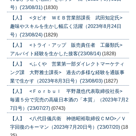
号）('23/08/31)
(1830)
【人】 <タビオ ＷＥＢ営業部課長 武田知定氏>
趣味やスキルを生かし幅広く活躍（2023年8月24日
号）('23/08/24)
(1829)
【人】 <トライ・アップ 販売責任者 工藤類氏>
アルバイト経験を生かした接客('23/08/14)
(1828)
【人】 <ふくや 営業第一部ダイレクトマーケティ
ング課 大野雅士課長> 過去の多様な経験を通販事
業で生かす（2023年8月3日号）('23/08/03)
(1827)
【人】 <Ｆｏｒｂｕｌ 平野晟也代表取締役社長>
毎週５分で完売の高級日本酒の「本質」（2023年7月2
7日号）('23/07/27)
(0743)
【人】 <八代目儀兵衛 神徳昭裕取締役ＣＭО>／Ｖ
字回復のキーマン（2023年7月20日号）('23/07/20)
(18
25)