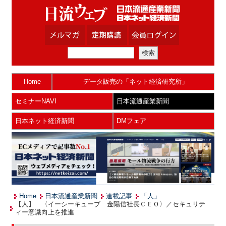
Home
データ販売の「ネット経済研究所」
セミナーNAVI
日本流通産業新聞
日本ネット経済新聞
DMフェア
Home
日本流通産業新聞
連載記事
「人」
【人】 〈イーシーキューブ 金陽信社長ＣＥＯ〉／セキュリテ
ィー意識向上を推進