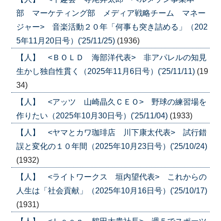
部 マーケティング部 メディア戦略チーム マネー
ジャー> 音楽活動２０年「何事も突き詰める」（202
5年11月20日号）('25/11/25)
(1936)
【人】 <ＢＯＬＤ 海部洋代表> 非アパレルの知見
生かし独自性貫く（2025年11月6日号）('25/11/11)
(19
34)
【人】 <アッツ 山崎晶久ＣＥＯ> 野球の練習場を
作りたい（2025年10月30日号）('25/11/04)
(1933)
【人】 <ヤマとカワ珈琲店 川下康太代表> 試行錯
誤と変化の１０年間（2025年10月23日号）('25/10/24)
(1932)
【人】 <ライトワークス 垣内望代表> これからの
人生は「社会貢献」（2025年10月16日号）('25/10/17)
(1931)