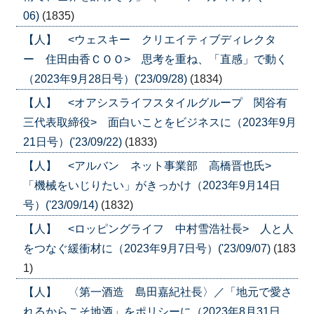
06)
(1835)
【人】 <ウェスキー クリエイティブディレクタ
ー 住田由香ＣＯＯ> 思考を重ね、「直感」で動く
（2023年9月28日号）('23/09/28)
(1834)
【人】 <オアシスライフスタイルグループ 関谷有
三代表取締役> 面白いことをビジネスに（2023年9月
21日号）('23/09/22)
(1833)
【人】 <アルバン ネット事業部 高橋晋也氏>
「機械をいじりたい」がきっかけ（2023年9月14日
号）('23/09/14)
(1832)
【人】 <ロッピングライフ 中村雪浩社長> 人と人
をつなぐ緩衝材に（2023年9月7日号）('23/09/07)
(183
1)
【人】 〈第一酒造 島田嘉紀社長〉／「地元で愛さ
れるからこそ地酒」をポリシーに（2023年8月31日