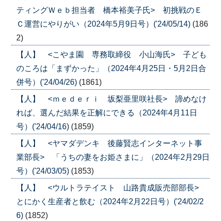
ティングＷｅｂ担当者 橋本裕美子氏> 初挑戦のＥ
Ｃ運営にやりがい（2024年5月9日号）('24/05/14)
(186
2)
【人】 <こやま園 専務取締役 小山海氏> 子ども
のころは「まずかった」（2024年4月25日・5月2日合
併号）('24/04/26)
(1861)
【人】 <ｍｅｄｅｒｉ 坂梨亜里咲社長> 諦めなけ
れば、選んだ結果を正解にできる（2024年4月11日
号）('24/04/16)
(1859)
【人】 <ヤマダデンキ 後藤賢志インターネット事
業部長> 「うちの妻をお姫さまに」（2024年2月29日
号）('24/03/05)
(1853)
【人】 <ウルトラテイスト 山路貴成販売部部長>
とにかく生産者と飲む（2024年2月22日号）('24/02/2
6)
(1852)