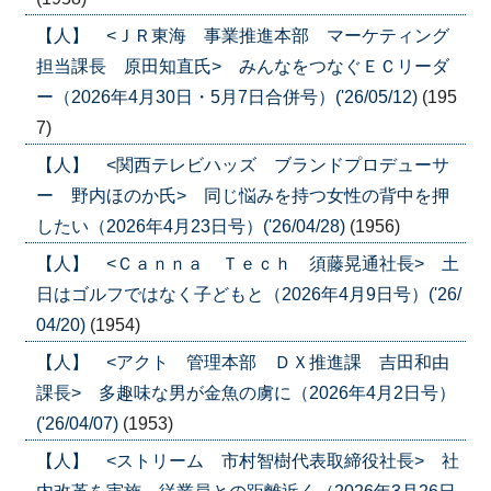
【人】 <ＪＲ東海 事業推進本部 マーケティング
担当課長 原田知直氏> みんなをつなぐＥＣリーダ
ー（2026年4月30日・5月7日合併号）('26/05/12)
(195
7)
【人】 <関西テレビハッズ ブランドプロデューサ
ー 野内ほのか氏> 同じ悩みを持つ女性の背中を押
したい（2026年4月23日号）('26/04/28)
(1956)
【人】 <Ｃａｎｎａ Ｔｅｃｈ 須藤晃通社長> 土
日はゴルフではなく子どもと（2026年4月9日号）('26/
04/20)
(1954)
【人】 <アクト 管理本部 ＤＸ推進課 吉田和由
課長> 多趣味な男が金魚の虜に（2026年4月2日号）
('26/04/07)
(1953)
【人】 <ストリーム 市村智樹代表取締役社長> 社