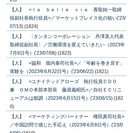
【人】 <ｌａ ｂｅｌｌｅ ｖｉｅ 香取純一取締
役副社長執行役員>／マーケットプレイス化の狙い('23/
07/13)
(1824)
【人】 〈タンタンコーポレーション 丹澤直人代表
取締役副社長〉／労働環境を変えていきたい（2023年
7月6日号）('23/07/06)
(1823)
【人】 <協和 堀内泰司社長>／「年齢を巻き戻す」
実験を（2023年6月22日号）('23/06/22)
(1821)
【人】 <ユナイテッドアローズ 執行役員ＣＤＯ
兼 ＯＭＯ本部本部長 藤原義昭氏>／自社ＥＣリニ
ューアルは順調（2023年6月15日号）('23/06/15)
(182
0)
【人】 <マーケティングパートナー 権田真司社長>
／中国訪問で感じた手応え（2023年6月8日号）('23/0