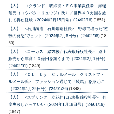
【人】 〈クランド 取締役・ＥＣ事業責任者 河端
竜児（コウバタ・リュウジ）氏〉／世界４０カ国を旅
して得た経験（2024年2月15日号）('24/02/16)
(1851)
【人】 <石川鋳造 石川鋼逸社長> 野球で培った”逆
転の発想”でヒット（2024年2月8日号）('24/02/08)
(18
50)
【人】 <コーカス 緒方教介代表取締役社長> 路上
販売から年商１０億円を築くまで（2024年2月1日号）
('24/02/01)
(1849)
【人】 <ＣＬ ｂｙ Ｃ．ルメール クリストフ・
ルメール氏> ファッション通じて「競馬」を身近に
（2024年1月25日号）('24/01/26)
(1848)
【人】 <スプリング 立花佳代代表取締役社長> 何
度失敗したっていい（2024年1月18日号）('24/01/19)
(1847)