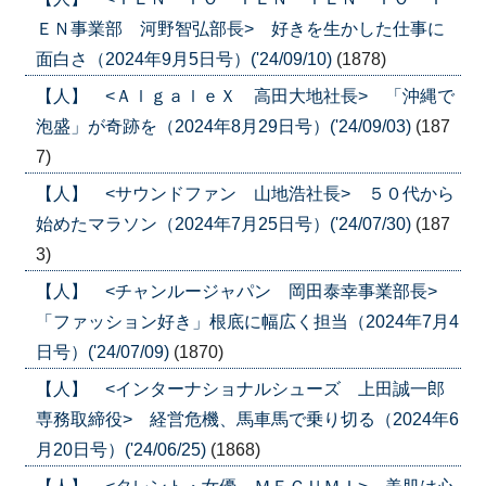
ＥＮ事業部 河野智弘部長> 好きを生かした仕事に
面白さ（2024年9月5日号）('24/09/10)
(1878)
【人】 <ＡｌｇａｌｅＸ 高田大地社長> 「沖縄で
泡盛」が奇跡を（2024年8月29日号）('24/09/03)
(187
7)
【人】 <サウンドファン 山地浩社長> ５０代から
始めたマラソン（2024年7月25日号）('24/07/30)
(187
3)
【人】 <チャンルージャパン 岡田泰幸事業部長>
「ファッション好き」根底に幅広く担当（2024年7月4
日号）('24/07/09)
(1870)
【人】 <インターナショナルシューズ 上田誠一郎
専務取締役> 経営危機、馬車馬で乗り切る（2024年6
月20日号）('24/06/25)
(1868)