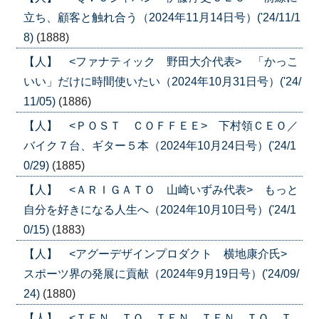
立ち、顧客と触れ合う（2024年11月14日号）('24/11/1
8)
(1888)
【人】 <ファナティック 野田大介代表> 「かっこ
いい」だけに時間使いたい（2024年10月31日号）('24/
11/05)
(1886)
【人】 <ＰＯＳＴ ＣＯＦＦＥＥ> 下村領ＣＥＯ／
バイク７台、ギター５本（2024年10月24日号）('24/1
0/29)
(1885)
【人】 <ＡＲＩＧＡＴＯ 山崎いずみ代表> もっと
自分を好きになる人生へ（2024年10月10日号）('24/1
0/15)
(1883)
【人】 <アグーデザインプロダクト 横地康介氏>
スポーツ界の発展に貢献（2024年9月19日号）('24/09/
24)
(1880)
【人】 <ＴＥＮ ＴＯ ＴＥＮ ＴＥＮ ＴＯ Ｔ