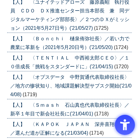
【人】 〈ユナイテッドアローズ 藤原義昭 執行役
員 ＣＤＯ ＤＸ推進センター担当本部長 兼 同デ
ジタルマーケティング部部長〉／２つのＤＸがミッシ
ョン（2021年5月27日号）('21/05/27)
(1725)
【人】 〈Ｂｏｎｃｈｉ 樋泉侑弥社長〉／若い力で
農業に革新を（2021年5月20日号）('21/05/20)
(1724)
【人】 〈ＴＥＮＴＩＡＬ 中西裕太郎ＣＥＯ〉／１
０倍成長「挑戦をスタンダードに」('21/04/15)
(1720)
【人】 〈オプスデータ 中野賀通代表取締役社長〉
／地方の惨状知り、地域課題解決型サブスク開始('21/0
4/08)
(1719)
【人】 〈Ｓｍａｓｈ 石山真也代表取締役社長〉／
新卒１年目で新会社社長に('21/04/01)
(1718)
【人】 〈ＫＡＰＯＫ ＪＡＰＡＮ 深井喜翔社長〉
／選んだ道が正解になる('21/03/04)
(1714)