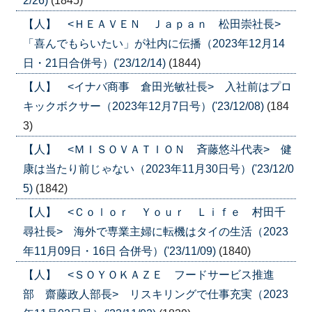
2/26)
(1845)
【人】 <ＨＥＡＶＥＮ Ｊａｐａｎ 松田崇社長>
「喜んでもらいたい」が社内に伝播（2023年12月14
日・21日合併号）('23/12/14)
(1844)
【人】 <イナバ商事 倉田光敏社長> 入社前はプロ
キックボクサー（2023年12月7日号）('23/12/08)
(184
3)
【人】 <ＭＩＳＯＶＡＴＩＯＮ 斉藤悠斗代表> 健
康は当たり前じゃない（2023年11月30日号）('23/12/0
5)
(1842)
【人】 <Ｃｏｌｏｒ Ｙｏｕｒ Ｌｉｆｅ 村田千
尋社長> 海外で専業主婦に転機はタイの生活（2023
年11月09日・16日 合併号）('23/11/09)
(1840)
【人】 <ＳＯＹＯＫＡＺＥ フードサービス推進
部 齋藤政人部長> リスキリングで仕事充実（2023