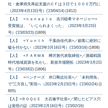
社・倉庫焼失再起支援のＣＦは３日で１０００万円に
（2023年4月13日号）('23/04/14)
(1812)
【人】 <ｎａｎａｐｌｅ 吉川睦希マネージャー>
受賞後は、「いじられまくった」（2023年3月23日
号）('23/03/23)
(1809)
【人】 <Ｙｕｎｔｈ 千葉由佳代表>／顧客に絶対に
嘘を付かない（2023年3月16日号）('23/03/16)
(1808)
【人】 <ＦＡＲＭ８ 樺沢敦代表取締役>／酒蔵戦国
時代地域資源を生かし、新規市場開拓（2023年3月2日
号）('23/03/02)
(1806)
【人】 <ベンナーズ 井口剛志社長>／「未利用魚」
で”三方良し”実現へ（2023年2月23日号）('23/02/24)
(1
805)
【人】<ＲＯＱＵＥ 大石修平社長>／閉じたピアス穴
は覚悟の証（2023年2月16日号）('23/02/16)