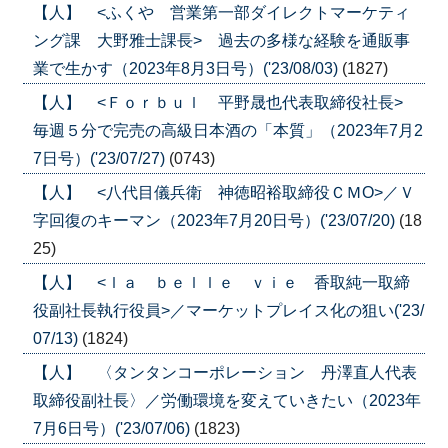
【人】 <ふくや 営業第一部ダイレクトマーケティ
ング課 大野雅士課長> 過去の多様な経験を通販事
業で生かす（2023年8月3日号）('23/08/03)
(1827)
【人】 <Ｆｏｒｂｕｌ 平野晟也代表取締役社長>
毎週５分で完売の高級日本酒の「本質」（2023年7月2
7日号）('23/07/27)
(0743)
【人】 <八代目儀兵衛 神徳昭裕取締役ＣＭО>／Ｖ
字回復のキーマン（2023年7月20日号）('23/07/20)
(18
25)
【人】 <ｌａ ｂｅｌｌｅ ｖｉｅ 香取純一取締
役副社長執行役員>／マーケットプレイス化の狙い('23/
07/13)
(1824)
【人】 〈タンタンコーポレーション 丹澤直人代表
取締役副社長〉／労働環境を変えていきたい（2023年
7月6日号）('23/07/06)
(1823)