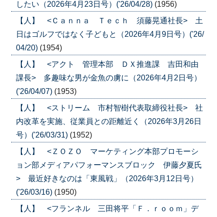
したい（2026年4月23日号）('26/04/28)
(1956)
【人】 <Ｃａｎｎａ Ｔｅｃｈ 須藤晃通社長> 土
日はゴルフではなく子どもと（2026年4月9日号）('26/
04/20)
(1954)
【人】 <アクト 管理本部 ＤＸ推進課 吉田和由
課長> 多趣味な男が金魚の虜に（2026年4月2日号）
('26/04/07)
(1953)
【人】 <ストリーム 市村智樹代表取締役社長> 社
内改革を実施、従業員との距離近く（2026年3月26日
号）('26/03/31)
(1952)
【人】 <ＺＯＺＯ マーケティング本部プロモーシ
ョン部メディアパフォーマンスブロック 伊藤夕夏氏
> 最近好きなのは「東風戦」（2026年3月12日号）
('26/03/16)
(1950)
【人】 <フランネル 三田将平「Ｆ．ｒｏｏｍ」デ