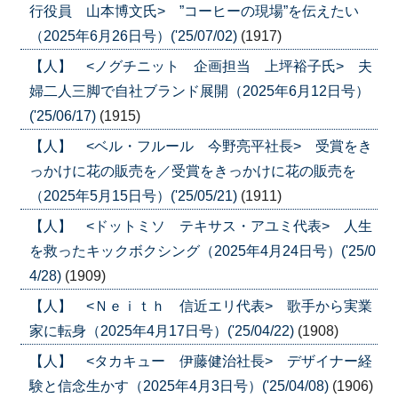
行役員 山本博文氏> ”コーヒーの現場”を伝えたい
（2025年6月26日号）('25/07/02)
(1917)
【人】 <ノグチニット 企画担当 上坪裕子氏> 夫
婦二人三脚で自社ブランド展開（2025年6月12日号）
('25/06/17)
(1915)
【人】 <ベル・フルール 今野亮平社長> 受賞をき
っかけに花の販売を／受賞をきっかけに花の販売を
（2025年5月15日号）('25/05/21)
(1911)
【人】 <ドットミソ テキサス・アユミ代表> 人生
を救ったキックボクシング（2025年4月24日号）('25/0
4/28)
(1909)
【人】 <Ｎｅｉｔｈ 信近エリ代表> 歌手から実業
家に転身（2025年4月17日号）('25/04/22)
(1908)
【人】 <タカキュー 伊藤健治社長> デザイナー経
験と信念生かす（2025年4月3日号）('25/04/08)
(1906)