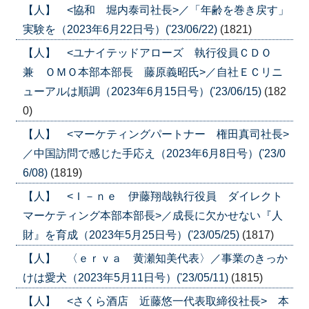
【人】 <協和 堀内泰司社長>／「年齢を巻き戻す」
実験を（2023年6月22日号）('23/06/22)
(1821)
【人】 <ユナイテッドアローズ 執行役員ＣＤＯ
兼 ＯＭＯ本部本部長 藤原義昭氏>／自社ＥＣリニ
ューアルは順調（2023年6月15日号）('23/06/15)
(182
0)
【人】 <マーケティングパートナー 権田真司社長>
／中国訪問で感じた手応え（2023年6月8日号）('23/0
6/08)
(1819)
【人】 <Ｉ－ｎｅ 伊藤翔哉執行役員 ダイレクト
マーケティング本部本部長>／成長に欠かせない『人
財』を育成（2023年5月25日号）('23/05/25)
(1817)
【人】 〈ｅｒｖａ 黄瀬知美代表〉／事業のきっか
けは愛犬（2023年5月11日号）('23/05/11)
(1815)
【人】 <さくら酒店 近藤悠一代表取締役社長> 本