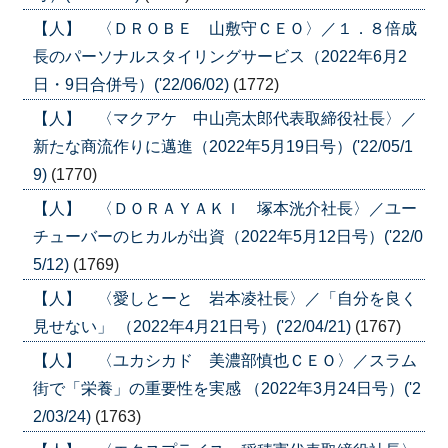
【人】 〈ＤＲＯＢＥ 山敷守ＣＥＯ〉／１．８倍成
長のパーソナルスタイリングサービス（2022年6月2
日・9日合併号）('22/06/02)
(1772)
【人】 〈マクアケ 中山亮太郎代表取締役社長〉／
新たな商流作りに邁進（2022年5月19日号）('22/05/1
9)
(1770)
【人】 〈ＤＯＲＡＹＡＫＩ 塚本洸介社長〉／ユー
チューバーのヒカルが出資（2022年5月12日号）('22/0
5/12)
(1769)
【人】 〈愛しとーと 岩本凌社長〉／「自分を良く
見せない」 （2022年4月21日号）('22/04/21)
(1767)
【人】 〈ユカシカド 美濃部慎也ＣＥＯ〉／スラム
街で「栄養」の重要性を実感 （2022年3月24日号）('2
2/03/24)
(1763)