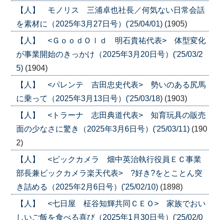
【人】 モノリス 三浦卓也社長／何気ない日常会話
を素材に（2025年3月27日号）('25/04/01)
(1905)
【人】 <ＧｏｏｄＯｌｄ 明石貴祐代表> 体型変化
が事業開始のきっかけ（2025年3月20日号）('25/03/2
5)
(1904)
【人】 <パレンテ 吉田忠史代表> 勢いのある尻馬
に乗って（2025年3月13日号）('25/03/18)
(1903)
【人】 <トラーナ 志田典道代表> 知育玩具の販売
面の少なさに驚き（2025年3月6日号）('25/03/11)
(190
2)
【人】 <ビックカメラ 畑中英治執行役員ＥＣ事業
部長兼ビックカメラ楽天代表> ?好き?をとことん突
き詰める（2025年2月6日号）('25/02/10)
(1898)
【人】 <七日屋 柾谷知輝共同ＣＥＯ> 家族でおい
しいご飯を食べる喜び（2025年1月30日号）('25/02/0