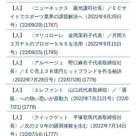
【人】 〈ニューネックス 藤光謙司社長〉／ＥＣサ
イトでスポーツ業界の課題解決へ（2022年9月29日
号）('22/09/29)
(1787)
【人】 〈マリコローレ 金岡茉莉子代表〉／月間５
２万ＰＶのブロガーＳＮＳを活用（2022年9月15日
号）('22/09/15)
(1785)
【人】 〈アルページュ 野口麻衣子代表取締役社
長〉／ＥＣ売上３８億円ヒットブランドを作る秘訣
（2022年7月28日号）('22/07/28)
(1779)
【人】 〈エレファント 山口武代表取締役〉／「通
販」への熱い思いが原動力（2022年7月21日号）('22/0
7/21)
(1778)
【人】 〈クイックゲット 平塚登馬代表取締役社
長〉／次の２０年の購買体験を生む（2022年7月14日
号）('22/07/14)
(1777)