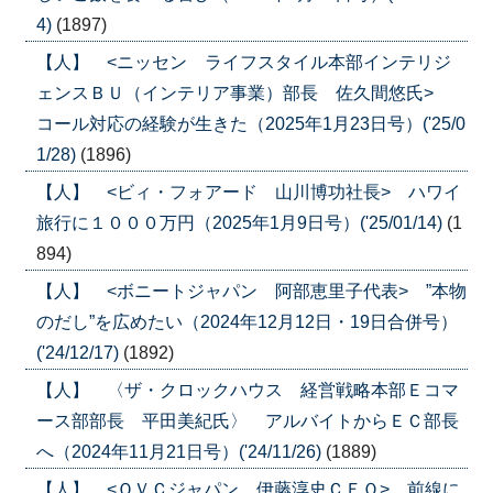
4)
(1897)
【人】 <ニッセン ライフスタイル本部インテリジ
ェンスＢＵ（インテリア事業）部長 佐久間悠氏>
コール対応の経験が生きた（2025年1月23日号）('25/0
1/28)
(1896)
【人】 <ビィ・フォアード 山川博功社長> ハワイ
旅行に１０００万円（2025年1月9日号）('25/01/14)
(1
894)
【人】 <ボニートジャパン 阿部恵里子代表> ”本物
のだし”を広めたい（2024年12月12日・19日合併号）
('24/12/17)
(1892)
【人】 〈ザ・クロックハウス 経営戦略本部Ｅコマ
ース部部長 平田美紀氏〉 アルバイトからＥＣ部長
へ（2024年11月21日号）('24/11/26)
(1889)
【人】 <ＱＶＣジャパン 伊藤淳史ＣＥＯ> 前線に