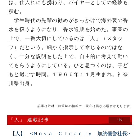
は、仕入れにも携わり、バイヤーとしての経験も
積む。
学生時代の先輩の勧めがきっかけで海外製の香
水を扱うようになり、香水通販を始めた。事業の
上で、一番大切にしているのは「人」（スタッ
フ）だという。細かく指示して命じるのではな
く、十分な説明をした上で、自主的に考えて動い
てもらうようにしている。ひと息つくのは、子ど
もと過ごす時間。１９６６年１１月生まれ。神奈
川県出身。
記事は取材・執筆時の情報で、現在は異なる場合があります。
「人」 連載記事
List
【人】 <Ｎｏｖａ Ｃｌｅａｒｌｙ 加納優誉社長>