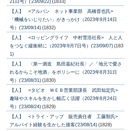
21日号）('23/09/22)
(1833)
【人】 <アルバン ネット事業部 高橋晋也氏>
「機械をいじりたい」がきっかけ（2023年9月14日
号）('23/09/14)
(1832)
【人】 <ロッピングライフ 中村雪浩社長> 人と人
をつなぐ緩衝材に（2023年9月7日号）('23/09/07)
(183
1)
【人】 〈第一酒造 島田嘉紀社長〉／「地元で愛さ
れるからこそ地酒」をポリシーに（2023年8月31日
号）('23/08/31)
(1830)
【人】 <タビオ ＷＥＢ営業部課長 武田知定氏>
趣味やスキルを生かし幅広く活躍（2023年8月24日
号）('23/08/24)
(1829)
【人】 <トライ・アップ 販売責任者 工藤類氏>
アルバイト経験を生かした接客('23/08/14)
(1828)