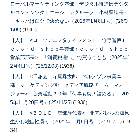
ローバルマーケティング本部 デジタル推進部デジタ
ルコンテンツクリエーショングループ 小林豊課長>
キャパは自分で決めない（2026年1月8日号）('26/0
1/09)
(1941)
【人】 <ローソンエンタテインメント 竹野智博ｒ
ｅｃｏｒｄ ｓｈｏｐ事業部ｒｅｃｏｒｄ ｓｈｏｐ
営業部部長> 「消費税違い」で買うことも（2025年1
2月4日号）('25/12/08)
(1938)
【人】 <千趣会 寺尾昇太郎 ベルメゾン事業本
部 マーケティング部 メディア戦略チーム マネー
ジャー> 音楽活動２０年「何事も突き詰める」（202
5年11月20日号）('25/11/25)
(1936)
【人】 <ＢＯＬＤ 海部洋代表> 非アパレルの知見
生かし独自性貫く（2025年11月6日号）('25/11/11)
(19
34)