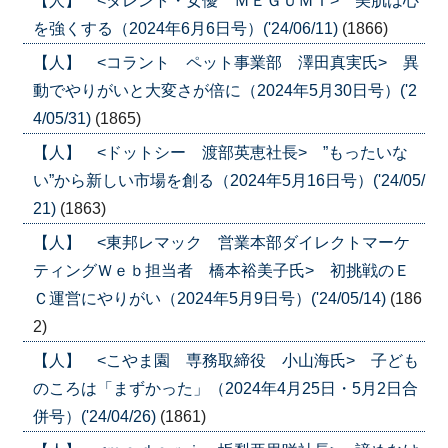
【人】 <タレント・女優 ＭＥＧＵＭＩ> 美肌は心
を強くする（2024年6月6日号）('24/06/11)
(1866)
【人】 <コラント ペット事業部 澤田真実氏> 異
動でやりがいと大変さが倍に（2024年5月30日号）('2
4/05/31)
(1865)
【人】 <ドットシー 渡部英恵社長> ”もったいな
い”から新しい市場を創る（2024年5月16日号）('24/05/
21)
(1863)
【人】 <東邦レマック 営業本部ダイレクトマーケ
ティングＷｅｂ担当者 橋本裕美子氏> 初挑戦のＥ
Ｃ運営にやりがい（2024年5月9日号）('24/05/14)
(186
2)
【人】 <こやま園 専務取締役 小山海氏> 子ども
のころは「まずかった」（2024年4月25日・5月2日合
併号）('24/04/26)
(1861)