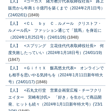
【人】 <コーカス 緒方教介代表取締役社長> 路上
販売から年商１０億円を築くまで（2024年2月1日号）
('24/02/01)
(1849)
【人】 <ＣＬ ｂｙ Ｃ．ルメール クリストフ・
ルメール氏> ファッション通じて「競馬」を身近に
（2024年1月25日号）('24/01/26)
(1848)
【人】 <スプリング 立花佳代代表取締役社長> 何
度失敗したっていい（2024年1月18日号）('24/01/19)
(1847)
【人】 <ＧｉｆｔＸ 飯高悠太代表> オンラインで
も相手を思いやる気持ちを（2024年1月11日新年特大
号）('24/01/17)
(1846)
【人】 <石丸文行堂 営業企画室広報・チーフクリ
エイター 宮崎有沙氏> 「好き」を生かして商品開
発、ヒットも続々（2024年1月1日新年特大号）('23/1