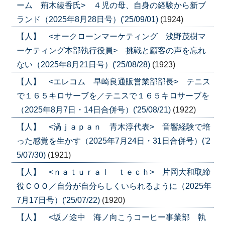
ーム 荊木綾香氏> ４児の母、自身の経験から新ブ
ランド（2025年8月28日号）('25/09/01)
(1924)
【人】 <オークローンマーケティング 浅野茂樹マ
ーケティング本部執行役員> 挑戦と顧客の声を忘れ
ない（2025年8月21日号）('25/08/28)
(1923)
【人】 <エレコム 早崎良通販営業部部長> テニス
で１６５キロサーブを／テニスで１６５キロサーブを
（2025年8月7日・14日合併号）('25/08/21)
(1922)
【人】 <渦ｊａｐａｎ 青木淳代表> 音響経験で培
った感覚を生かす（2025年7月24日・31日合併号）('2
5/07/30)
(1921)
【人】 <ｎａｔｕｒａｌ ｔｅｃｈ> 片岡大和取締
役ＣＯＯ／自分が自分らしくいられるように（2025年
7月17日号）('25/07/22)
(1920)
【人】 <坂ノ途中 海ノ向こうコーヒー事業部 執