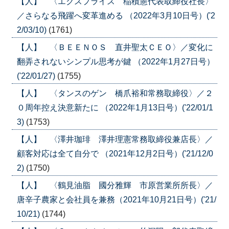
【人】 〈エクスプライス 稲積憲代表取締役社長〉
／さらなる飛躍へ変革進める （2022年3月10日号）('2
2/03/10)
(1761)
【人】 〈ＢＥＥＮＯＳ 直井聖太ＣＥＯ〉／変化に
翻弄されないシンプル思考が鍵 （2022年1月27日号）
('22/01/27)
(1755)
【人】 〈タンスのゲン 橋爪裕和常務取締役〉／２
０周年控え決意新たに （2022年1月13日号）('22/01/1
3)
(1753)
【人】 〈澤井珈琲 澤井理憲常務取締役兼店長〉／
顧客対応は全て自分で （2021年12月2日号）('21/12/0
2)
(1750)
【人】 〈鶴見油脂 國分雅輝 市原営業所所長〉／
唐辛子農家と会社員を兼務（2021年10月21日号）('21/
10/21)
(1744)