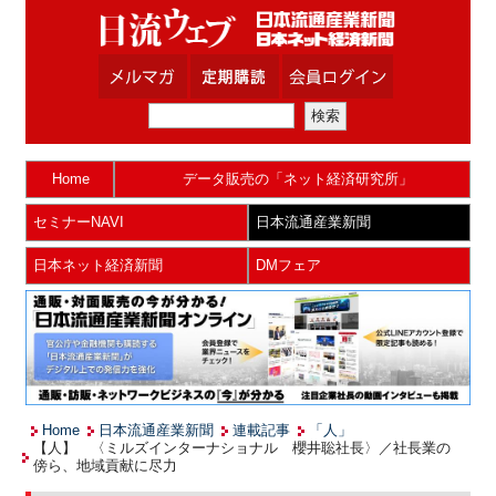
Home
データ販売の「ネット経済研究所」
セミナーNAVI
日本流通産業新聞
日本ネット経済新聞
DMフェア
Home
日本流通産業新聞
連載記事
「人」
【人】 〈ミルズインターナショナル 櫻井聡社長〉／社長業の
傍ら、地域貢献に尽力