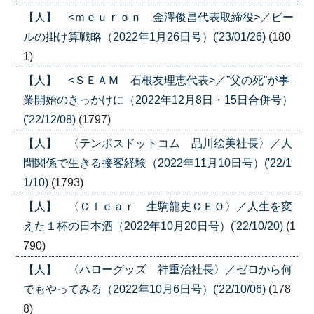
【人】 <ｍｅｕｒｏｎ 金澤俊昌代表取締役>／ビー
ルの掛け算戦略（2022年1月26日号）('23/01/26)
(180
1)
【人】 <ＳＥＡＭ 石根友理恵代表>／”父の死”が事
業開始のきっかけに（2022年12月8日・15日合併号）
('22/12/08)
(1797)
【人】 〈テンポスドットコム 品川絵美社長〉／人
間関係で生きる接客経験（2022年11月10日号）('22/1
1/10)
(1793)
【人】 〈Ｃｌｅａｒ 生駒龍史ＣＥＯ〉／人生を変
えた１杯の日本酒（2022年10月20日号）('22/10/20)
(1
790)
【人】 〈ハローグッズ 神重治社長〉／ゼロから何
でもやってみる（2022年10月6日号）('22/10/06)
(178
8)