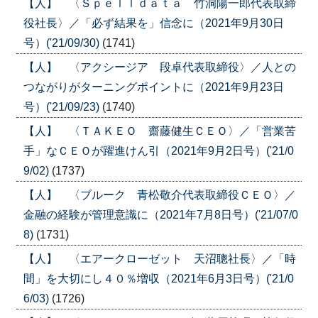
【人】 〈Ｓｐｅｌｌｄａｔａ 竹洞陽一郎代表取締
役社長〉／「必ず結果を」信念に（2021年9月30日
号）('21/09/30)
(1741)
【人】 〈アクシージア 段卓代表取締役〉／人との
つながりがターニングポイントに（2021年9月23日
号）('21/09/23)
(1740)
【人】 〈ＴＡＫＥＯ 齋藤健生ＣＥＯ〉／「営業苦
手」なＣＥＯが躍進けん引（2021年9月2日号）('21/0
9/02)
(1737)
【人】 〈ブルーク 青松敬介代表取締役ＣＥＯ〉／
金融の経験が管理意識に（2021年7月8日号）('21/07/0
8)
(1731)
【人】 〈エアークローゼット 天沼聰社長〉／「時
間」を大切にし４０％増収（2021年6月3日号）('21/0
6/03)
(1726)