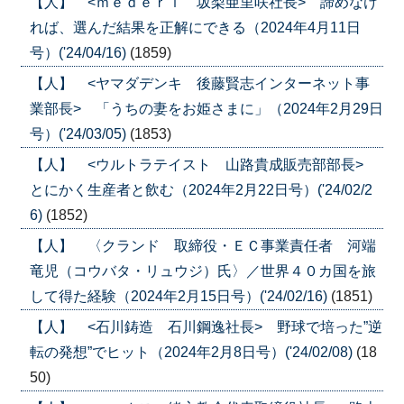
【人】 <ｍｅｄｅｒｉ 坂梨亜里咲社長> 諦めなけ
れば、選んだ結果を正解にできる（2024年4月11日
号）('24/04/16)
(1859)
【人】 <ヤマダデンキ 後藤賢志インターネット事
業部長> 「うちの妻をお姫さまに」（2024年2月29日
号）('24/03/05)
(1853)
【人】 <ウルトラテイスト 山路貴成販売部部長>
とにかく生産者と飲む（2024年2月22日号）('24/02/2
6)
(1852)
【人】 〈クランド 取締役・ＥＣ事業責任者 河端
竜児（コウバタ・リュウジ）氏〉／世界４０カ国を旅
して得た経験（2024年2月15日号）('24/02/16)
(1851)
【人】 <石川鋳造 石川鋼逸社長> 野球で培った”逆
転の発想”でヒット（2024年2月8日号）('24/02/08)
(18
50)