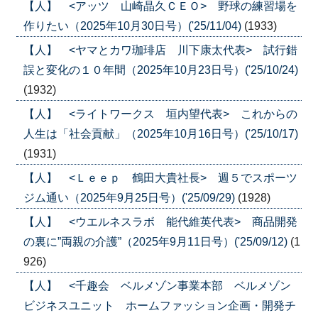
【人】 <アッツ 山崎晶久ＣＥＯ> 野球の練習場を
作りたい（2025年10月30日号）('25/11/04)
(1933)
【人】 <ヤマとカワ珈琲店 川下康太代表> 試行錯
誤と変化の１０年間（2025年10月23日号）('25/10/24)
(1932)
【人】 <ライトワークス 垣内望代表> これからの
人生は「社会貢献」（2025年10月16日号）('25/10/17)
(1931)
【人】 <Ｌｅｅｐ 鶴田大貴社長> 週５でスポーツ
ジム通い（2025年9月25日号）('25/09/29)
(1928)
【人】 <ウエルネスラボ 能代維英代表> 商品開発
の裏に”両親の介護”（2025年9月11日号）('25/09/12)
(1
926)
【人】 <千趣会 ベルメゾン事業本部 ベルメゾン
ビジネスユニット ホームファッション企画・開発チ