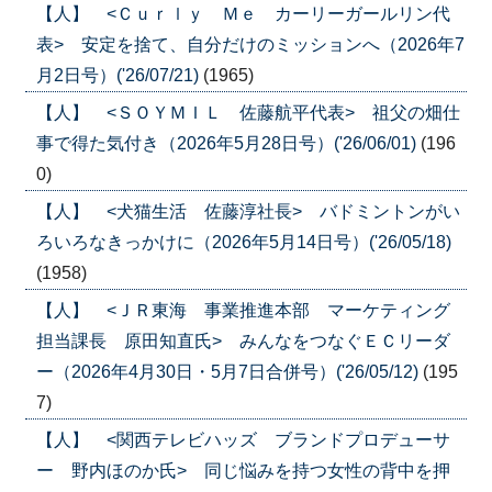
【人】 <Ｃｕｒｌｙ Ｍｅ カーリーガールリン代
表> 安定を捨て、自分だけのミッションへ（2026年7
月2日号）('26/07/21)
(1965)
【人】 <ＳＯＹＭＩＬ 佐藤航平代表> 祖父の畑仕
事で得た気付き（2026年5月28日号）('26/06/01)
(196
0)
【人】 <犬猫生活 佐藤淳社長> バドミントンがい
ろいろなきっかけに（2026年5月14日号）('26/05/18)
(1958)
【人】 <ＪＲ東海 事業推進本部 マーケティング
担当課長 原田知直氏> みんなをつなぐＥＣリーダ
ー（2026年4月30日・5月7日合併号）('26/05/12)
(195
7)
【人】 <関西テレビハッズ ブランドプロデューサ
ー 野内ほのか氏> 同じ悩みを持つ女性の背中を押