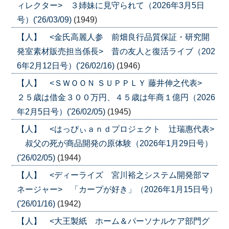
ィレクター> ３姉妹に見守られて（2026年3月5日
号）('26/03/09)
(1949)
【人】 <金氏高麗人参 前畑良行品質保証・研究開
発室素材販売担当係長> 昔の友人と復活ライブ（202
6年2月12日号）('26/02/16)
(1946)
【人】 <ＳＷＯＯＮ ＳＵＰＰＬＹ 藤井伸之代表>
２５歳は借金３００万円、４５歳は年商１億円（2026
年2月5日号）('26/02/05)
(1945)
【人】 <はっぴぃａｎｄプロジェクト 辻瑞惠代表>
叔父の死が商品開発の原体験（2026年1月29日号）
('26/02/05)
(1944)
【人】 <ディーライズ 宮川裕之システム開発部マ
ネージャー> 「カープが好き」（2026年1月15日号）
('26/01/16)
(1942)
【人】 <大王製紙 ホーム＆パーソナルケア部門グ