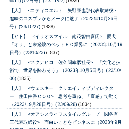
年11月02日号）('23/11/02)
(1839)
【人】 <コティスエルト 矢野亜也那代表取締役>
趣味のコスプレからメークに魅了（2023年10月26日
号）('23/10/27)
(1838)
【ヒト】 <イリオスマイル 南茂智由喜氏> 愛犬
「オリ」と未経験のペットＥＣ業界に（2023年10月19
日号）('23/10/23)
(1837)
【人】 <スクナヒコ 佐久間幸彦社長> 「文化と技
術で、世界を酔わそう」（2023年10月5日号）('23/10/
06)
(1835)
【人】 <ウェスキー クリエイティブディレクタ
ー 住田由香ＣＯＯ> 思考を重ね、「直感」で動く
（2023年9月28日号）('23/09/28)
(1834)
【人】 <オアシスライフスタイルグループ 関谷有
三代表取締役> 面白いことをビジネスに（2023年9月