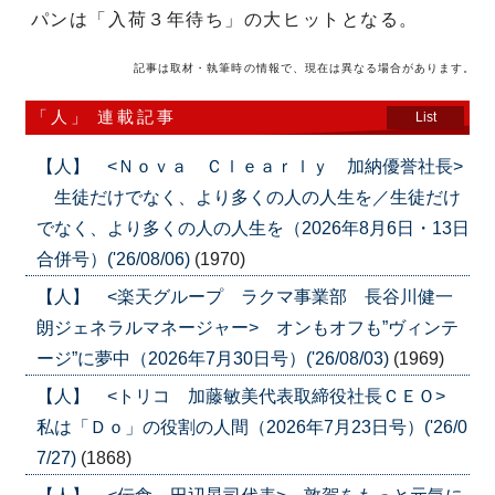
パンは「入荷３年待ち」の大ヒットとなる。
記事は取材・執筆時の情報で、現在は異なる場合があります。
「人」 連載記事
List
【人】 <Ｎｏｖａ Ｃｌｅａｒｌｙ 加納優誉社長>
生徒だけでなく、より多くの人の人生を／生徒だけ
でなく、より多くの人の人生を（2026年8月6日・13日
合併号）('26/08/06)
(1970)
【人】 <楽天グループ ラクマ事業部 長谷川健一
朗ジェネラルマネージャー> オンもオフも”ヴィンテ
ージ”に夢中（2026年7月30日号）('26/08/03)
(1969)
【人】 <トリコ 加藤敏美代表取締役社長ＣＥＯ>
私は「Ｄｏ」の役割の人間（2026年7月23日号）('26/0
7/27)
(1868)