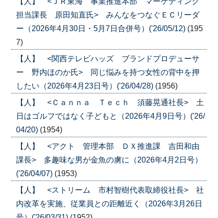
【人】 <ＪＲ東海 事業推進本部 マーケティング
担当課長 原田知直氏> みんなをつなぐＥＣリーダ
ー（2026年4月30日・5月7日合併号）('26/05/12)
(195
7)
【人】 <関西テレビハッズ ブランドプロデューサ
ー 野内ほのか氏> 同じ悩みを持つ女性の背中を押
したい（2026年4月23日号）('26/04/28)
(1956)
【人】 <Ｃａｎｎａ Ｔｅｃｈ 須藤晃通社長> 土
日はゴルフではなく子どもと（2026年4月9日号）('26/
04/20)
(1954)
【人】 <アクト 管理本部 ＤＸ推進課 吉田和由
課長> 多趣味な男が金魚の虜に（2026年4月2日号）
('26/04/07)
(1953)
【人】 <ストリーム 市村智樹代表取締役社長> 社
内改革を実施、従業員との距離近く（2026年3月26日
号）('26/03/31)
(1952)