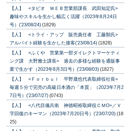
【人】 <タビオ ＷＥＢ営業部課長 武田知定氏>
趣味やスキルを生かし幅広く活躍（2023年8月24日
号）('23/08/24)
(1829)
【人】 <トライ・アップ 販売責任者 工藤類氏>
アルバイト経験を生かした接客('23/08/14)
(1828)
【人】 <ふくや 営業第一部ダイレクトマーケティ
ング課 大野雅士課長> 過去の多様な経験を通販事
業で生かす（2023年8月3日号）('23/08/03)
(1827)
【人】 <Ｆｏｒｂｕｌ 平野晟也代表取締役社長>
毎週５分で完売の高級日本酒の「本質」（2023年7月2
7日号）('23/07/27)
(0743)
【人】 <八代目儀兵衛 神徳昭裕取締役ＣＭО>／Ｖ
字回復のキーマン（2023年7月20日号）('23/07/20)
(18
25)