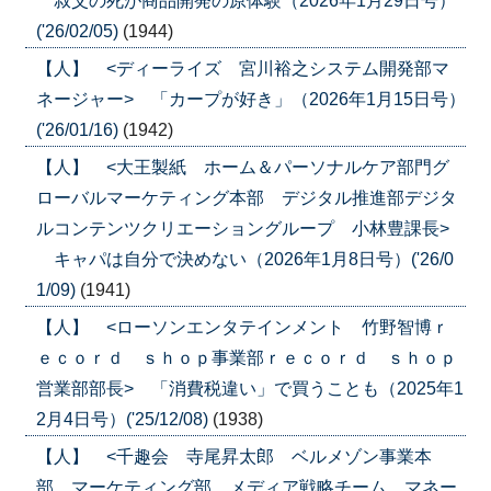
叔父の死が商品開発の原体験（2026年1月29日号）
('26/02/05)
(1944)
【人】 <ディーライズ 宮川裕之システム開発部マ
ネージャー> 「カープが好き」（2026年1月15日号）
('26/01/16)
(1942)
【人】 <大王製紙 ホーム＆パーソナルケア部門グ
ローバルマーケティング本部 デジタル推進部デジタ
ルコンテンツクリエーショングループ 小林豊課長>
キャパは自分で決めない（2026年1月8日号）('26/0
1/09)
(1941)
【人】 <ローソンエンタテインメント 竹野智博ｒ
ｅｃｏｒｄ ｓｈｏｐ事業部ｒｅｃｏｒｄ ｓｈｏｐ
営業部部長> 「消費税違い」で買うことも（2025年1
2月4日号）('25/12/08)
(1938)
【人】 <千趣会 寺尾昇太郎 ベルメゾン事業本
部 マーケティング部 メディア戦略チーム マネー