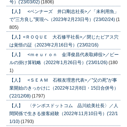
号）('23/03/02)
(1806)
【人】 <ベンナーズ 井口剛志社長>／「未利用魚」
で”三方良し”実現へ（2023年2月23日号）('23/02/24)
(1
805)
【人】<ＲＯＱＵＥ 大石修平社長>／閉じたピアス穴
は覚悟の証（2023年2月16日号）('23/02/16)
【人】 <ｍｅｕｒｏｎ 金澤俊昌代表取締役>／ビー
ルの掛け算戦略（2022年1月26日号）('23/01/26)
(180
1)
【人】 <ＳＥＡＭ 石根友理恵代表>／”父の死”が事
業開始のきっかけに（2022年12月8日・15日合併号）
('22/12/08)
(1797)
【人】 〈テンポスドットコム 品川絵美社長〉／人
間関係で生きる接客経験（2022年11月10日号）('22/1
1/10)
(1793)