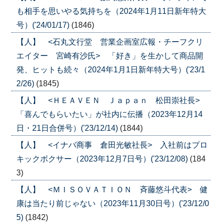
も相手を思いやる気持ちを（2024年1月11日新年特大
号）('24/01/17)
(1846)
【人】 <石丸文行堂 営業企画室広報・チーフクリ
エイター 宮崎有沙氏> 「好き」を生かして商品開
発、ヒットも続々（2024年1月1日新年特大号）('23/1
2/26)
(1845)
【人】 <ＨＥＡＶＥＮ Ｊａｐａｎ 松田崇社長>
「喜んでもらいたい」が社内に伝播（2023年12月14
日・21日合併号）('23/12/14)
(1844)
【人】 <イナバ商事 倉田光敏社長> 入社前はプロ
キックボクサー（2023年12月7日号）('23/12/08)
(184
3)
【人】 <ＭＩＳＯＶＡＴＩＯＮ 斉藤悠斗代表> 健
康は当たり前じゃない（2023年11月30日号）('23/12/0
5)
(1842)