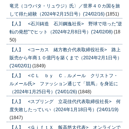
竜児（コウバタ・リュウジ）氏〉／世界４０カ国を旅
して得た経験（2024年2月15日号）('24/02/16)
(1851)
【人】 <石川鋳造 石川鋼逸社長> 野球で培った”逆
転の発想”でヒット（2024年2月8日号）('24/02/08)
(18
50)
【人】 <コーカス 緒方教介代表取締役社長> 路上
販売から年商１０億円を築くまで（2024年2月1日号）
('24/02/01)
(1849)
【人】 <ＣＬ ｂｙ Ｃ．ルメール クリストフ・
ルメール氏> ファッション通じて「競馬」を身近に
（2024年1月25日号）('24/01/26)
(1848)
【人】 <スプリング 立花佳代代表取締役社長> 何
度失敗したっていい（2024年1月18日号）('24/01/19)
(1847)
【人】 <ＧｉｆｔＸ 飯高悠太代表> オンラインで