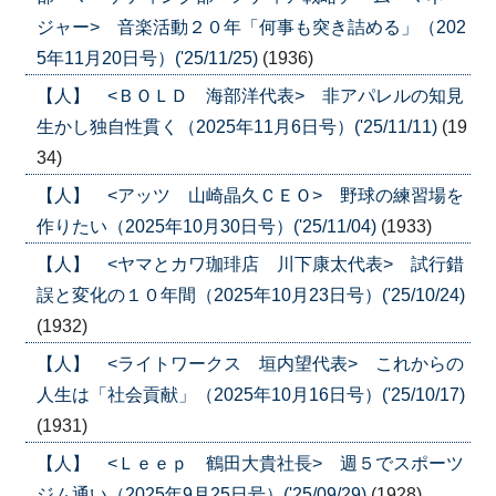
ジャー> 音楽活動２０年「何事も突き詰める」（202
5年11月20日号）('25/11/25)
(1936)
【人】 <ＢＯＬＤ 海部洋代表> 非アパレルの知見
生かし独自性貫く（2025年11月6日号）('25/11/11)
(19
34)
【人】 <アッツ 山崎晶久ＣＥＯ> 野球の練習場を
作りたい（2025年10月30日号）('25/11/04)
(1933)
【人】 <ヤマとカワ珈琲店 川下康太代表> 試行錯
誤と変化の１０年間（2025年10月23日号）('25/10/24)
(1932)
【人】 <ライトワークス 垣内望代表> これからの
人生は「社会貢献」（2025年10月16日号）('25/10/17)
(1931)
【人】 <Ｌｅｅｐ 鶴田大貴社長> 週５でスポーツ
ジム通い（2025年9月25日号）('25/09/29)
(1928)