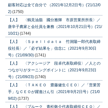
顧客対応は全て自分で （2021年12月2日号）('21/12/0
2)
(1750)
【人】 〈鶴見油脂 國分雅輝 市原営業所所長〉／
唐辛子農家と会社員を兼務（2021年10月21日号）('21/
10/21)
(1744)
【人】 〈Ｓｐｅｌｌｄａｔａ 竹洞陽一郎代表取締
役社長〉／「必ず結果を」信念に（2021年9月30日
号）('21/09/30)
(1741)
【人】 〈アクシージア 段卓代表取締役〉／人との
つながりがターニングポイントに（2021年9月23日
号）('21/09/23)
(1740)
【人】 〈ＴＡＫＥＯ 齋藤健生ＣＥＯ〉／「営業苦
手」なＣＥＯが躍進けん引（2021年9月2日号）('21/0
9/02)
(1737)
【人】 〈ブルーク 青松敬介代表取締役ＣＥＯ〉／