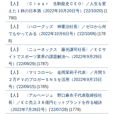
【人】 〈Ｃｌｅａｒ 生駒龍史ＣＥＯ〉／人生を変
えた１杯の日本酒（2022年10月20日号）('22/10/20)
(1
790)
【人】 〈ハローグッズ 神重治社長〉／ゼロから何
でもやってみる（2022年10月6日号）('22/10/06)
(178
8)
【人】 〈ニューネックス 藤光謙司社長〉／ＥＣサ
イトでスポーツ業界の課題解決へ（2022年9月29日
号）('22/09/29)
(1787)
【人】 〈マリコローレ 金岡茉莉子代表〉／月間５
２万ＰＶのブロガーＳＮＳを活用（2022年9月15日
号）('22/09/15)
(1785)
【人】 〈アルページュ 野口麻衣子代表取締役社
長〉／ＥＣ売上３８億円ヒットブランドを作る秘訣
（2022年7月28日号）('22/07/28)
(1779)