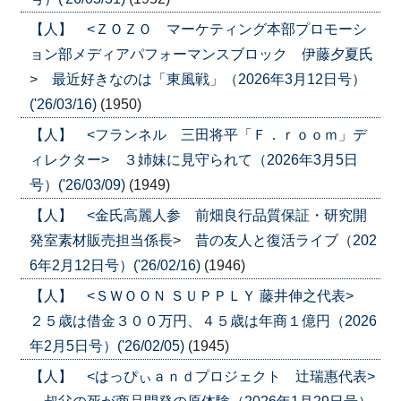
【人】 <ＺＯＺＯ マーケティング本部プロモーシ
ョン部メディアパフォーマンスブロック 伊藤夕夏氏
> 最近好きなのは「東風戦」（2026年3月12日号）
('26/03/16)
(1950)
【人】 <フランネル 三田将平「Ｆ．ｒｏｏｍ」デ
ィレクター> ３姉妹に見守られて（2026年3月5日
号）('26/03/09)
(1949)
【人】 <金氏高麗人参 前畑良行品質保証・研究開
発室素材販売担当係長> 昔の友人と復活ライブ（202
6年2月12日号）('26/02/16)
(1946)
【人】 <ＳＷＯＯＮ ＳＵＰＰＬＹ 藤井伸之代表>
２５歳は借金３００万円、４５歳は年商１億円（2026
年2月5日号）('26/02/05)
(1945)
【人】 <はっぴぃａｎｄプロジェクト 辻瑞惠代表>