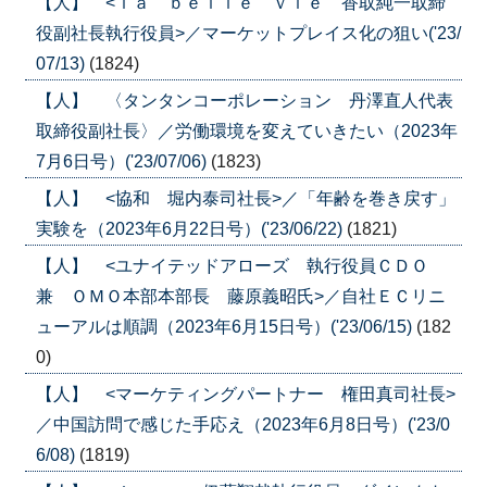
【人】 <ｌａ ｂｅｌｌｅ ｖｉｅ 香取純一取締
役副社長執行役員>／マーケットプレイス化の狙い('23/
07/13)
(1824)
【人】 〈タンタンコーポレーション 丹澤直人代表
取締役副社長〉／労働環境を変えていきたい（2023年
7月6日号）('23/07/06)
(1823)
【人】 <協和 堀内泰司社長>／「年齢を巻き戻す」
実験を（2023年6月22日号）('23/06/22)
(1821)
【人】 <ユナイテッドアローズ 執行役員ＣＤＯ
兼 ＯＭＯ本部本部長 藤原義昭氏>／自社ＥＣリニ
ューアルは順調（2023年6月15日号）('23/06/15)
(182
0)
【人】 <マーケティングパートナー 権田真司社長>
／中国訪問で感じた手応え（2023年6月8日号）('23/0
6/08)
(1819)