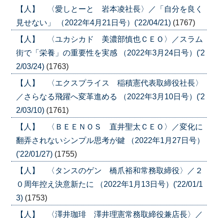
【人】 〈愛しとーと 岩本凌社長〉／「自分を良く
見せない」 （2022年4月21日号）('22/04/21)
(1767)
【人】 〈ユカシカド 美濃部慎也ＣＥＯ〉／スラム
街で「栄養」の重要性を実感 （2022年3月24日号）('2
2/03/24)
(1763)
【人】 〈エクスプライス 稲積憲代表取締役社長〉
／さらなる飛躍へ変革進める （2022年3月10日号）('2
2/03/10)
(1761)
【人】 〈ＢＥＥＮＯＳ 直井聖太ＣＥＯ〉／変化に
翻弄されないシンプル思考が鍵 （2022年1月27日号）
('22/01/27)
(1755)
【人】 〈タンスのゲン 橋爪裕和常務取締役〉／２
０周年控え決意新たに （2022年1月13日号）('22/01/1
3)
(1753)
【人】 〈澤井珈琲 澤井理憲常務取締役兼店長〉／