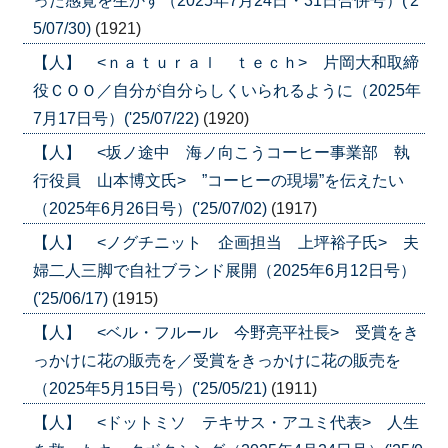
った感覚を生かす（2025年7月24日・31日合併号）('2
5/07/30)
(1921)
【人】 <ｎａｔｕｒａｌ ｔｅｃｈ> 片岡大和取締
役ＣＯＯ／自分が自分らしくいられるように（2025年
7月17日号）('25/07/22)
(1920)
【人】 <坂ノ途中 海ノ向こうコーヒー事業部 執
行役員 山本博文氏> ”コーヒーの現場”を伝えたい
（2025年6月26日号）('25/07/02)
(1917)
【人】 <ノグチニット 企画担当 上坪裕子氏> 夫
婦二人三脚で自社ブランド展開（2025年6月12日号）
('25/06/17)
(1915)
【人】 <ベル・フルール 今野亮平社長> 受賞をき
っかけに花の販売を／受賞をきっかけに花の販売を
（2025年5月15日号）('25/05/21)
(1911)
【人】 <ドットミソ テキサス・アユミ代表> 人生