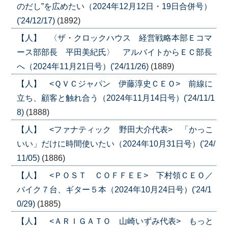
のだし”を広めたい（2024年12月12日・19日合併号）
('24/12/17)
(1892)
【人】 〈ザ・クロックハウス 経営戦略本部Ｅコマ
ース部部長 平田美紀氏〉 アルバイトからＥＣ部長
へ（2024年11月21日号）('24/11/26)
(1889)
【人】 <ＱＶＣジャパン 伊藤淳史ＣＥＯ> 前線に
立ち、顧客と触れ合う（2024年11月14日号）('24/11/1
8)
(1888)
【人】 <ファナティック 野田大介代表> 「かっこ
いい」だけに時間使いたい（2024年10月31日号）('24/
11/05)
(1886)
【人】 <ＰＯＳＴ ＣＯＦＦＥＥ> 下村領ＣＥＯ／
バイク７台、ギター５本（2024年10月24日号）('24/1
0/29)
(1885)
【人】 <ＡＲＩＧＡＴＯ 山崎いずみ代表> もっと