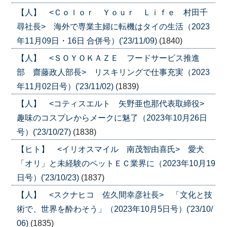
【人】 <Ｃｏｌｏｒ Ｙｏｕｒ Ｌｉｆｅ 村田千
尋社長> 海外で専業主婦に転機はタイの生活（2023
年11月09日・16日 合併号）('23/11/09)
(1840)
【人】 <ＳＯＹＯＫＡＺＥ フードサービス推進
部 齋藤政人部長> リスキリングで仕事充実（2023
年11月02日号）('23/11/02)
(1839)
【人】 <コティスエルト 矢野亜也那代表取締役>
趣味のコスプレからメークに魅了（2023年10月26日
号）('23/10/27)
(1838)
【ヒト】 <イリオスマイル 南茂智由喜氏> 愛犬
「オリ」と未経験のペットＥＣ業界に（2023年10月19
日号）('23/10/23)
(1837)
【人】 <スクナヒコ 佐久間幸彦社長> 「文化と技
術で、世界を酔わそう」（2023年10月5日号）('23/10/
06)
(1835)