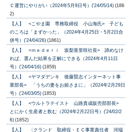
Ｃ運営にやりがい（2024年5月9日号）('24/05/14)
(186
2)
【人】 <こやま園 専務取締役 小山海氏> 子ども
のころは「まずかった」（2024年4月25日・5月2日合
併号）('24/04/26)
(1861)
【人】 <ｍｅｄｅｒｉ 坂梨亜里咲社長> 諦めなけ
れば、選んだ結果を正解にできる（2024年4月11日
号）('24/04/16)
(1859)
【人】 <ヤマダデンキ 後藤賢志インターネット事
業部長> 「うちの妻をお姫さまに」（2024年2月29日
号）('24/03/05)
(1853)
【人】 <ウルトラテイスト 山路貴成販売部部長>
とにかく生産者と飲む（2024年2月22日号）('24/02/2
6)
(1852)
【人】 〈クランド 取締役・ＥＣ事業責任者 河端