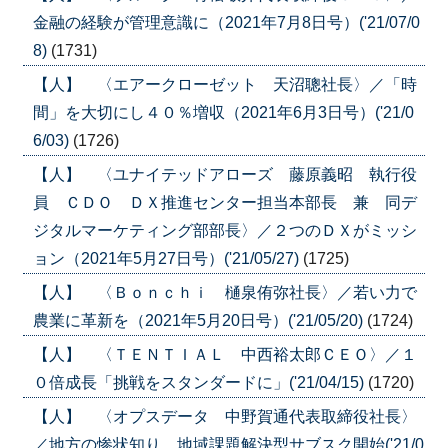
金融の経験が管理意識に（2021年7月8日号）('21/07/0
8)
(1731)
【人】 〈エアークローゼット 天沼聰社長〉／「時
間」を大切にし４０％増収（2021年6月3日号）('21/0
6/03)
(1726)
【人】 〈ユナイテッドアローズ 藤原義昭 執行役
員 ＣＤＯ ＤＸ推進センター担当本部長 兼 同デ
ジタルマーケティング部部長〉／２つのＤＸがミッシ
ョン（2021年5月27日号）('21/05/27)
(1725)
【人】 〈Ｂｏｎｃｈｉ 樋泉侑弥社長〉／若い力で
農業に革新を（2021年5月20日号）('21/05/20)
(1724)
【人】 〈ＴＥＮＴＩＡＬ 中西裕太郎ＣＥＯ〉／１
０倍成長「挑戦をスタンダードに」('21/04/15)
(1720)
【人】 〈オプスデータ 中野賀通代表取締役社長〉
／地方の惨状知り、地域課題解決型サブスク開始('21/0