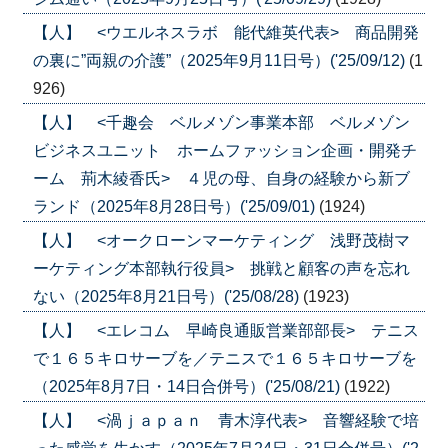
【人】 <ウエルネスラボ 能代維英代表> 商品開発
の裏に”両親の介護”（2025年9月11日号）('25/09/12)
(1
926)
【人】 <千趣会 ベルメゾン事業本部 ベルメゾン
ビジネスユニット ホームファッション企画・開発チ
ーム 荊木綾香氏> ４児の母、自身の経験から新ブ
ランド（2025年8月28日号）('25/09/01)
(1924)
【人】 <オークローンマーケティング 浅野茂樹マ
ーケティング本部執行役員> 挑戦と顧客の声を忘れ
ない（2025年8月21日号）('25/08/28)
(1923)
【人】 <エレコム 早崎良通販営業部部長> テニス
で１６５キロサーブを／テニスで１６５キロサーブを
（2025年8月7日・14日合併号）('25/08/21)
(1922)
【人】 <渦ｊａｐａｎ 青木淳代表> 音響経験で培