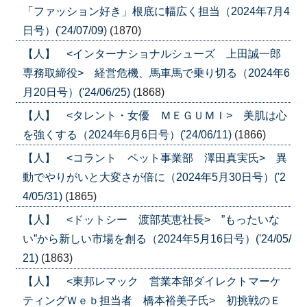
「ファッション好き」根底に幅広く担当（2024年7月4
日号）('24/07/09)
(1870)
【人】 <インターナショナルシューズ 上田誠一郎
専務取締役> 経営危機、馬車馬で乗り切る（2024年6
月20日号）('24/06/25)
(1868)
【人】 <タレント・女優 ＭＥＧＵＭＩ> 美肌は心
を強くする（2024年6月6日号）('24/06/11)
(1866)
【人】 <コラント ペット事業部 澤田真実氏> 異
動でやりがいと大変さが倍に（2024年5月30日号）('2
4/05/31)
(1865)
【人】 <ドットシー 渡部英恵社長> ”もったいな
い”から新しい市場を創る（2024年5月16日号）('24/05/
21)
(1863)
【人】 <東邦レマック 営業本部ダイレクトマーケ
ティングＷｅｂ担当者 橋本裕美子氏> 初挑戦のＥ