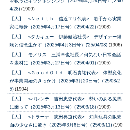
を救ったキックボクシング（2025年4月24日号）('25/0
4/28)
(1909)
【人】 <Ｎｅｉｔｈ 信近エリ代表> 歌手から実業
家に転身（2025年4月17日号）('25/04/22)
(1908)
【人】 <タカキュー 伊藤健治社長> デザイナー経
験と信念生かす（2025年4月3日号）('25/04/08)
(1906)
【人】 モノリス 三浦卓也社長／何気ない日常会話
を素材に（2025年3月27日号）('25/04/01)
(1905)
【人】 <ＧｏｏｄＯｌｄ 明石貴祐代表> 体型変化
が事業開始のきっかけ（2025年3月20日号）('25/03/2
5)
(1904)
【人】 <パレンテ 吉田忠史代表> 勢いのある尻馬
に乗って（2025年3月13日号）('25/03/18)
(1903)
【人】 <トラーナ 志田典道代表> 知育玩具の販売
面の少なさに驚き（2025年3月6日号）('25/03/11)
(190