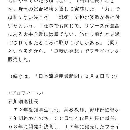
通にやっていたら勝てない」（石川社長）こと
を、野球の試合経験を通して実感した。「力」で
は勝てない時こそ、「戦術」で挑む姿勢が身に付
いたという。「仕事でも同じで、リソースが豊富
にある大手企業には勝てない。当たり前だと見過
ごされてきたところに取りこぼしがある」（同）
という考えから、「逆転の発想」でフライパンを
販売した。
（続きは、「日本流通産業新聞」２月８日号で）
<プロフィール>
石川鋼逸社長
７２年愛知県生まれ。高校教師、野球部監督を
７年間務めたのち、３０歳で４代目社長に就任。
０８年に開発を決意し、１７年に発売したフライ