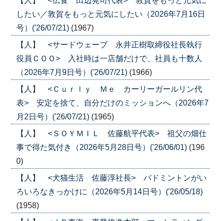
【人】 <伝食 田辺晃司代表> 敦賀をもっと元気に
したい／敦賀をもっと元気にしたい（2026年7月16日
号）('26/07/21)
(1967)
【人】 <サードウェーブ 永井正樹取締役社長執行
役員ＣＯＯ> 入社時は一店舗だけで、社員も十数人
（2026年7月9日号）('26/07/21)
(1966)
【人】 <Ｃｕｒｌｙ Ｍｅ カーリーガールリン代
表> 安定を捨て、自分だけのミッションへ（2026年7
月2日号）('26/07/21)
(1965)
【人】 <ＳＯＹＭＩＬ 佐藤航平代表> 祖父の畑仕
事で得た気付き（2026年5月28日号）('26/06/01)
(196
0)
【人】 <犬猫生活 佐藤淳社長> バドミントンがい
ろいろなきっかけに（2026年5月14日号）('26/05/18)
(1958)