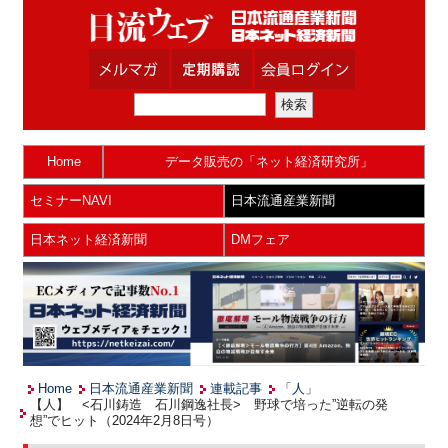
Home
データ販売の「ネット経済研究所」
セミナーNAVI
日本流通産業新聞
日本ネット経済新聞
DMフェア
Home
日本流通産業新聞
連載記事
「人」
【人】 <石川鋳造 石川鋼逸社長> 野球で培った”逆転の発
想”でヒット（2024年2月8日号）