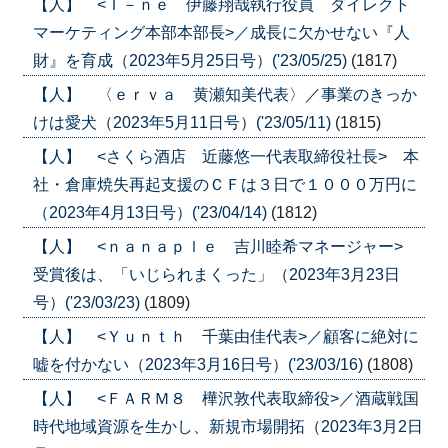
【人】 <Ｉ－ｎｅ 伊藤翔哉執行役員 ダイレクト
マーケティング本部本部長>／成長に欠かせない『人
財』を育成（2023年5月25日号）('23/05/25)
(1817)
【人】 〈ｅｒｖａ 黄瀬知美代表〉／事業のきっか
けは愛犬（2023年5月11日号）('23/05/11)
(1815)
【人】 <さくら酒店 近藤悠一代表取締役社長> 本
社・倉庫焼失再起支援のＣＦは３日で１０００万円に
（2023年4月13日号）('23/04/14)
(1812)
【人】 <ｎａｎａｐｌｅ 吉川睦希マネージャー>
受賞後は、「いじられまくった」（2023年3月23日
号）('23/03/23)
(1809)
【人】 <Ｙｕｎｔｈ 千葉由佳代表>／顧客に絶対に
嘘を付かない（2023年3月16日号）('23/03/16)
(1808)
【人】 <ＦＡＲＭ８ 樺沢敦代表取締役>／酒蔵戦国
時代地域資源を生かし、新規市場開拓（2023年3月2日