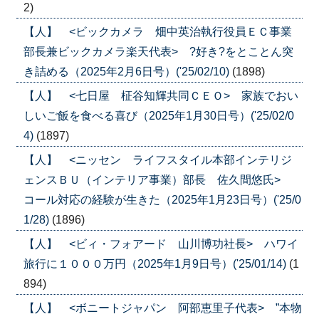
2)
【人】 <ビックカメラ 畑中英治執行役員ＥＣ事業
部長兼ビックカメラ楽天代表> ?好き?をとことん突
き詰める（2025年2月6日号）('25/02/10)
(1898)
【人】 <七日屋 柾谷知輝共同ＣＥＯ> 家族でおい
しいご飯を食べる喜び（2025年1月30日号）('25/02/0
4)
(1897)
【人】 <ニッセン ライフスタイル本部インテリジ
ェンスＢＵ（インテリア事業）部長 佐久間悠氏>
コール対応の経験が生きた（2025年1月23日号）('25/0
1/28)
(1896)
【人】 <ビィ・フォアード 山川博功社長> ハワイ
旅行に１０００万円（2025年1月9日号）('25/01/14)
(1
894)
【人】 <ボニートジャパン 阿部恵里子代表> ”本物