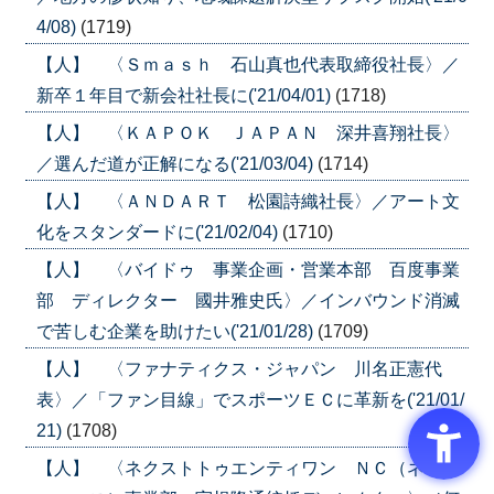
4/08)
(1719)
【人】 〈Ｓｍａｓｈ 石山真也代表取締役社長〉／
新卒１年目で新会社社長に('21/04/01)
(1718)
【人】 〈ＫＡＰＯＫ ＪＡＰＡＮ 深井喜翔社長〉
／選んだ道が正解になる('21/03/04)
(1714)
【人】 〈ＡＮＤＡＲＴ 松園詩織社長〉／アート文
化をスタンダードに('21/02/04)
(1710)
【人】 〈バイドゥ 事業企画・営業本部 百度事業
部 ディレクター 國井雅史氏〉／インバウンド消滅
で苦しむ企業を助けたい('21/01/28)
(1709)
【人】 〈ファナティクス・ジャパン 川名正憲代
表〉／「ファン目線」でスポーツＥＣに革新を('21/01/
21)
(1708)
【人】 〈ネクストトゥエンティワン ＮＣ（ネット