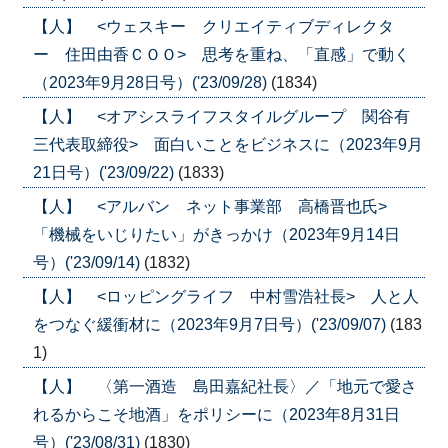
【人】 <ウェスキー クリエイティブディレクタ
ー 住田由香ＣＯＯ> 思考を重ね、「直感」で動く
（2023年9月28日号）('23/09/28)
(1834)
【人】 <オアシスライフスタイルグループ 関谷有
三代表取締役> 面白いことをビジネスに（2023年9月
21日号）('23/09/22)
(1833)
【人】 <アルバン ネット事業部 高橋晋也氏>
「機械をいじりたい」がきっかけ（2023年9月14日
号）('23/09/14)
(1832)
【人】 <ロッピングライフ 中村雪浩社長> 人と人
をつなぐ緩衝材に（2023年9月7日号）('23/09/07)
(183
1)
【人】 〈第一酒造 島田嘉紀社長〉／「地元で愛さ
れるからこそ地酒」をポリシーに（2023年8月31日
号）('23/08/31)
(1830)