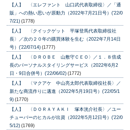
【人】 〈エレファント 山口武代表取締役〉／「通
販」への熱い思いが原動力（2022年7月21日号）('22/0
7/21)
(1778)
【人】 〈クイックゲット 平塚登馬代表取締役社
長〉／次の２０年の購買体験を生む（2022年7月14日
号）('22/07/14)
(1777)
【人】 〈ＤＲＯＢＥ 山敷守ＣＥＯ〉／１．８倍成
長のパーソナルスタイリングサービス（2022年6月2
日・9日合併号）('22/06/02)
(1772)
【人】 〈マクアケ 中山亮太郎代表取締役社長〉／
新たな商流作りに邁進（2022年5月19日号）('22/05/1
9)
(1770)
【人】 〈ＤＯＲＡＹＡＫＩ 塚本洸介社長〉／ユー
チューバーのヒカルが出資（2022年5月12日号）('22/0
5/12)
(1769)