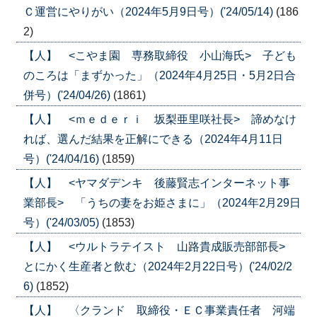
Ｃ運営にやりがい（2024年5月9日号）('24/05/14)
(186
2)
【人】 <こやま園 専務取締役 小山海氏> 子ども
のころは「まずかった」（2024年4月25日・5月2日合
併号）('24/04/26)
(1861)
【人】 <ｍｅｄｅｒｉ 坂梨亜里咲社長> 諦めなけ
れば、選んだ結果を正解にできる（2024年4月11日
号）('24/04/16)
(1859)
【人】 <ヤマダデンキ 後藤賢志インターネット事
業部長> 「うちの妻をお姫さまに」（2024年2月29日
号）('24/03/05)
(1853)
【人】 <ウルトラテイスト 山路貴成販売部部長>
とにかく生産者と飲む（2024年2月22日号）('24/02/2
6)
(1852)
【人】 〈クランド 取締役・ＥＣ事業責任者 河端