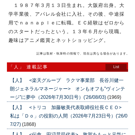
１９８７年３月１３日生まれ。大阪府出身。大
学卒業後、アパレル会社に入社。その後、中途採
用でｎａｎａｐｌｅに転職。ＥＣ経験はゼロから
のスタートだったという。１３年６月から現職。
趣味はアニメ鑑賞とネットショッピング。
記事は取材・執筆時の情報で、現在は異なる場合があります。
「人」 連載記事
List
【人】 <楽天グループ ラクマ事業部 長谷川健一
朗ジェネラルマネージャー> オンもオフも”ヴィンテ
ージ”に夢中（2026年7月30日号）('26/08/03)
(1969)
【人】 <トリコ 加藤敏美代表取締役社長ＣＥＯ>
私は「Ｄｏ」の役割の人間（2026年7月23日号）('26/0
7/27)
(1868)
【人】 <伝食 田辺晃司代表> 敦賀をもっと元気に