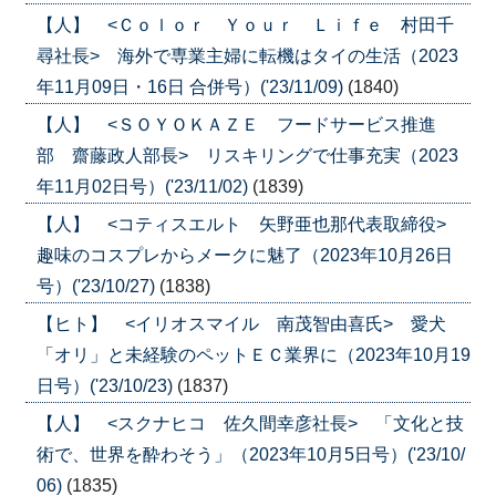
【人】 <Ｃｏｌｏｒ Ｙｏｕｒ Ｌｉｆｅ 村田千
尋社長> 海外で専業主婦に転機はタイの生活（2023
年11月09日・16日 合併号）('23/11/09)
(1840)
【人】 <ＳＯＹＯＫＡＺＥ フードサービス推進
部 齋藤政人部長> リスキリングで仕事充実（2023
年11月02日号）('23/11/02)
(1839)
【人】 <コティスエルト 矢野亜也那代表取締役>
趣味のコスプレからメークに魅了（2023年10月26日
号）('23/10/27)
(1838)
【ヒト】 <イリオスマイル 南茂智由喜氏> 愛犬
「オリ」と未経験のペットＥＣ業界に（2023年10月19
日号）('23/10/23)
(1837)
【人】 <スクナヒコ 佐久間幸彦社長> 「文化と技
術で、世界を酔わそう」（2023年10月5日号）('23/10/
06)
(1835)