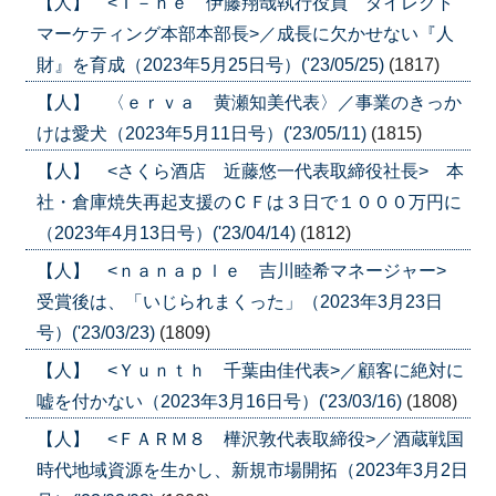
【人】 <Ｉ－ｎｅ 伊藤翔哉執行役員 ダイレクト
マーケティング本部本部長>／成長に欠かせない『人
財』を育成（2023年5月25日号）('23/05/25)
(1817)
【人】 〈ｅｒｖａ 黄瀬知美代表〉／事業のきっか
けは愛犬（2023年5月11日号）('23/05/11)
(1815)
【人】 <さくら酒店 近藤悠一代表取締役社長> 本
社・倉庫焼失再起支援のＣＦは３日で１０００万円に
（2023年4月13日号）('23/04/14)
(1812)
【人】 <ｎａｎａｐｌｅ 吉川睦希マネージャー>
受賞後は、「いじられまくった」（2023年3月23日
号）('23/03/23)
(1809)
【人】 <Ｙｕｎｔｈ 千葉由佳代表>／顧客に絶対に
嘘を付かない（2023年3月16日号）('23/03/16)
(1808)
【人】 <ＦＡＲＭ８ 樺沢敦代表取締役>／酒蔵戦国
時代地域資源を生かし、新規市場開拓（2023年3月2日