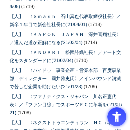
4/08)
(1719)
【人】 〈Ｓｍａｓｈ 石山真也代表取締役社長〉／
新卒１年目で新会社社長に('21/04/01)
(1718)
【人】 〈ＫＡＰＯＫ ＪＡＰＡＮ 深井喜翔社長〉
／選んだ道が正解になる('21/03/04)
(1714)
【人】 〈ＡＮＤＡＲＴ 松園詩織社長〉／アート文
化をスタンダードに('21/02/04)
(1710)
【人】 〈バイドゥ 事業企画・営業本部 百度事業
部 ディレクター 國井雅史氏〉／インバウンド消滅
で苦しむ企業を助けたい('21/01/28)
(1709)
【人】 〈ファナティクス・ジャパン 川名正憲代
表〉／「ファン目線」でスポーツＥＣに革新を('21/01/
21)
(1708)
【人】 〈ネクストトゥエンティワン ＮＣ（ネット