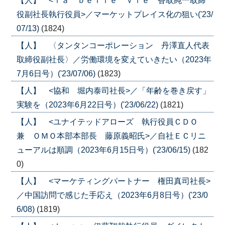
【人】 <ｌａ ｂｅｌｌｅ ｖｉｅ 香取純一取締
役副社長執行役員>／マーケットプレイス化の狙い('23/
07/13)
(1824)
【人】 〈タンタンコーポレーション 丹澤直人代表
取締役副社長〉／労働環境を変えていきたい（2023年
7月6日号）('23/07/06)
(1823)
【人】 <協和 堀内泰司社長>／「年齢を巻き戻す」
実験を（2023年6月22日号）('23/06/22)
(1821)
【人】 <ユナイテッドアローズ 執行役員ＣＤＯ
兼 ＯＭＯ本部本部長 藤原義昭氏>／自社ＥＣリニ
ューアルは順調（2023年6月15日号）('23/06/15)
(182
0)
【人】 <マーケティングパートナー 権田真司社長>
／中国訪問で感じた手応え（2023年6月8日号）('23/0
6/08)
(1819)