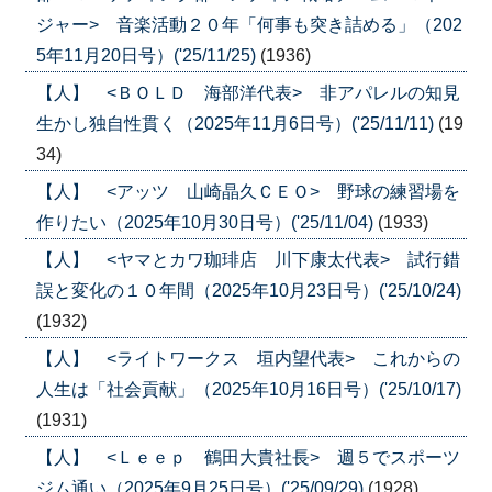
ジャー> 音楽活動２０年「何事も突き詰める」（202
5年11月20日号）('25/11/25)
(1936)
【人】 <ＢＯＬＤ 海部洋代表> 非アパレルの知見
生かし独自性貫く（2025年11月6日号）('25/11/11)
(19
34)
【人】 <アッツ 山崎晶久ＣＥＯ> 野球の練習場を
作りたい（2025年10月30日号）('25/11/04)
(1933)
【人】 <ヤマとカワ珈琲店 川下康太代表> 試行錯
誤と変化の１０年間（2025年10月23日号）('25/10/24)
(1932)
【人】 <ライトワークス 垣内望代表> これからの
人生は「社会貢献」（2025年10月16日号）('25/10/17)
(1931)
【人】 <Ｌｅｅｐ 鶴田大貴社長> 週５でスポーツ
ジム通い（2025年9月25日号）('25/09/29)
(1928)