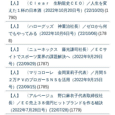
【人】 〈Ｃｌｅａｒ 生駒龍史ＣＥＯ〉／人生を変
えた１杯の日本酒（2022年10月20日号）('22/10/20)
(1
790)
【人】 〈ハローグッズ 神重治社長〉／ゼロから何
でもやってみる（2022年10月6日号）('22/10/06)
(178
8)
【人】 〈ニューネックス 藤光謙司社長〉／ＥＣサ
イトでスポーツ業界の課題解決へ（2022年9月29日
号）('22/09/29)
(1787)
【人】 〈マリコローレ 金岡茉莉子代表〉／月間５
２万ＰＶのブロガーＳＮＳを活用（2022年9月15日
号）('22/09/15)
(1785)
【人】 〈アルページュ 野口麻衣子代表取締役社
長〉／ＥＣ売上３８億円ヒットブランドを作る秘訣
（2022年7月28日号）('22/07/28)
(1779)