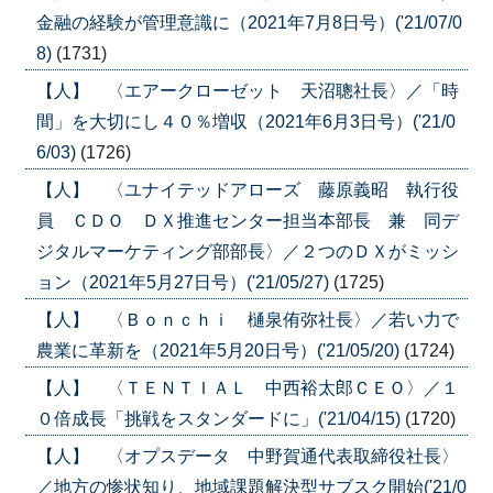
金融の経験が管理意識に（2021年7月8日号）('21/07/0
8)
(1731)
【人】 〈エアークローゼット 天沼聰社長〉／「時
間」を大切にし４０％増収（2021年6月3日号）('21/0
6/03)
(1726)
【人】 〈ユナイテッドアローズ 藤原義昭 執行役
員 ＣＤＯ ＤＸ推進センター担当本部長 兼 同デ
ジタルマーケティング部部長〉／２つのＤＸがミッシ
ョン（2021年5月27日号）('21/05/27)
(1725)
【人】 〈Ｂｏｎｃｈｉ 樋泉侑弥社長〉／若い力で
農業に革新を（2021年5月20日号）('21/05/20)
(1724)
【人】 〈ＴＥＮＴＩＡＬ 中西裕太郎ＣＥＯ〉／１
０倍成長「挑戦をスタンダードに」('21/04/15)
(1720)
【人】 〈オプスデータ 中野賀通代表取締役社長〉
／地方の惨状知り、地域課題解決型サブスク開始('21/0