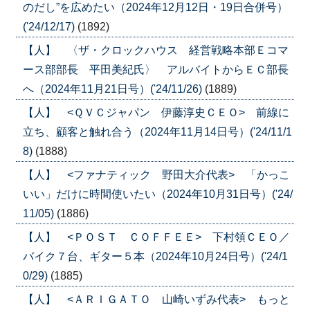
のだし”を広めたい（2024年12月12日・19日合併号）
('24/12/17)
(1892)
【人】 〈ザ・クロックハウス 経営戦略本部Ｅコマ
ース部部長 平田美紀氏〉 アルバイトからＥＣ部長
へ（2024年11月21日号）('24/11/26)
(1889)
【人】 <ＱＶＣジャパン 伊藤淳史ＣＥＯ> 前線に
立ち、顧客と触れ合う（2024年11月14日号）('24/11/1
8)
(1888)
【人】 <ファナティック 野田大介代表> 「かっこ
いい」だけに時間使いたい（2024年10月31日号）('24/
11/05)
(1886)
【人】 <ＰＯＳＴ ＣＯＦＦＥＥ> 下村領ＣＥＯ／
バイク７台、ギター５本（2024年10月24日号）('24/1
0/29)
(1885)
【人】 <ＡＲＩＧＡＴＯ 山崎いずみ代表> もっと