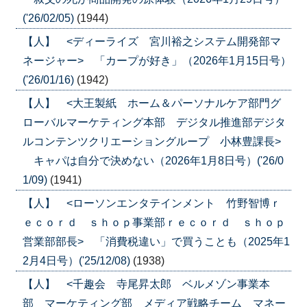
('26/02/05)
(1944)
【人】 <ディーライズ 宮川裕之システム開発部マ
ネージャー> 「カープが好き」（2026年1月15日号）
('26/01/16)
(1942)
【人】 <大王製紙 ホーム＆パーソナルケア部門グ
ローバルマーケティング本部 デジタル推進部デジタ
ルコンテンツクリエーショングループ 小林豊課長>
キャパは自分で決めない（2026年1月8日号）('26/0
1/09)
(1941)
【人】 <ローソンエンタテインメント 竹野智博ｒ
ｅｃｏｒｄ ｓｈｏｐ事業部ｒｅｃｏｒｄ ｓｈｏｐ
営業部部長> 「消費税違い」で買うことも（2025年1
2月4日号）('25/12/08)
(1938)
【人】 <千趣会 寺尾昇太郎 ベルメゾン事業本
部 マーケティング部 メディア戦略チーム マネー