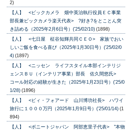
2)
【人】 <ビックカメラ 畑中英治執行役員ＥＣ事業
部長兼ビックカメラ楽天代表> ?好き?をとことん突
き詰める（2025年2月6日号）('25/02/10)
(1898)
【人】 <七日屋 柾谷知輝共同ＣＥＯ> 家族でおい
しいご飯を食べる喜び（2025年1月30日号）('25/02/0
4)
(1897)
【人】 <ニッセン ライフスタイル本部インテリジ
ェンスＢＵ（インテリア事業）部長 佐久間悠氏>
コール対応の経験が生きた（2025年1月23日号）('25/0
1/28)
(1896)
【人】 <ビィ・フォアード 山川博功社長> ハワイ
旅行に１０００万円（2025年1月9日号）('25/01/14)
(1
894)
【人】 <ボニートジャパン 阿部恵里子代表> ”本物