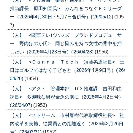
【人】 <ＪＲ東海 事業推進本部 マーケティング
担当課長 原田知直氏> みんなをつなぐＥＣリーダ
ー（2026年4月30日・5月7日合併号）('26/05/12)
(195
7)
【人】 <関西テレビハッズ ブランドプロデューサ
ー 野内ほのか氏> 同じ悩みを持つ女性の背中を押
したい（2026年4月23日号）('26/04/28)
(1956)
【人】 <Ｃａｎｎａ Ｔｅｃｈ 須藤晃通社長> 土
日はゴルフではなく子どもと（2026年4月9日号）('26/
04/20)
(1954)
【人】 <アクト 管理本部 ＤＸ推進課 吉田和由
課長> 多趣味な男が金魚の虜に（2026年4月2日号）
('26/04/07)
(1953)
【人】 <ストリーム 市村智樹代表取締役社長> 社
内改革を実施、従業員との距離近く（2026年3月26日
号）('26/03/31)
(1952)