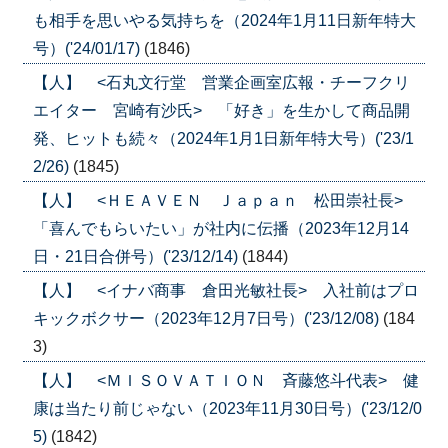
も相手を思いやる気持ちを（2024年1月11日新年特大
号）('24/01/17)
(1846)
【人】 <石丸文行堂 営業企画室広報・チーフクリ
エイター 宮崎有沙氏> 「好き」を生かして商品開
発、ヒットも続々（2024年1月1日新年特大号）('23/1
2/26)
(1845)
【人】 <ＨＥＡＶＥＮ Ｊａｐａｎ 松田崇社長>
「喜んでもらいたい」が社内に伝播（2023年12月14
日・21日合併号）('23/12/14)
(1844)
【人】 <イナバ商事 倉田光敏社長> 入社前はプロ
キックボクサー（2023年12月7日号）('23/12/08)
(184
3)
【人】 <ＭＩＳＯＶＡＴＩＯＮ 斉藤悠斗代表> 健
康は当たり前じゃない（2023年11月30日号）('23/12/0
5)
(1842)