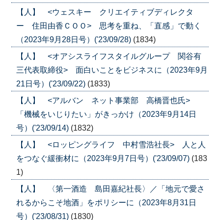
【人】 <ウェスキー クリエイティブディレクタ
ー 住田由香ＣＯＯ> 思考を重ね、「直感」で動く
（2023年9月28日号）('23/09/28)
(1834)
【人】 <オアシスライフスタイルグループ 関谷有
三代表取締役> 面白いことをビジネスに（2023年9月
21日号）('23/09/22)
(1833)
【人】 <アルバン ネット事業部 高橋晋也氏>
「機械をいじりたい」がきっかけ（2023年9月14日
号）('23/09/14)
(1832)
【人】 <ロッピングライフ 中村雪浩社長> 人と人
をつなぐ緩衝材に（2023年9月7日号）('23/09/07)
(183
1)
【人】 〈第一酒造 島田嘉紀社長〉／「地元で愛さ
れるからこそ地酒」をポリシーに（2023年8月31日
号）('23/08/31)
(1830)