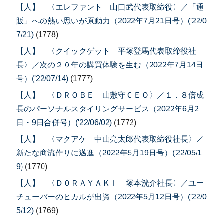
【人】 〈エレファント 山口武代表取締役〉／「通
販」への熱い思いが原動力（2022年7月21日号）('22/0
7/21)
(1778)
【人】 〈クイックゲット 平塚登馬代表取締役社
長〉／次の２０年の購買体験を生む（2022年7月14日
号）('22/07/14)
(1777)
【人】 〈ＤＲＯＢＥ 山敷守ＣＥＯ〉／１．８倍成
長のパーソナルスタイリングサービス（2022年6月2
日・9日合併号）('22/06/02)
(1772)
【人】 〈マクアケ 中山亮太郎代表取締役社長〉／
新たな商流作りに邁進（2022年5月19日号）('22/05/1
9)
(1770)
【人】 〈ＤＯＲＡＹＡＫＩ 塚本洸介社長〉／ユー
チューバーのヒカルが出資（2022年5月12日号）('22/0
5/12)
(1769)