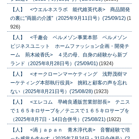
【人】 <ウエルネスラボ 能代維英代表> 商品開発
の裏に”両親の介護”（2025年9月11日号）('25/09/12)
(1
926)
【人】 <千趣会 ベルメゾン事業本部 ベルメゾン
ビジネスユニット ホームファッション企画・開発チ
ーム 荊木綾香氏> ４児の母、自身の経験から新ブ
ランド（2025年8月28日号）('25/09/01)
(1924)
【人】 <オークローンマーケティング 浅野茂樹マ
ーケティング本部執行役員> 挑戦と顧客の声を忘れ
ない（2025年8月21日号）('25/08/28)
(1923)
【人】 <エレコム 早崎良通販営業部部長> テニス
で１６５キロサーブを／テニスで１６５キロサーブを
（2025年8月7日・14日合併号）('25/08/21)
(1922)
【人】 <渦ｊａｐａｎ 青木淳代表> 音響経験で培
った感覚を生かす（2025年7月24日・31日合併号）('2