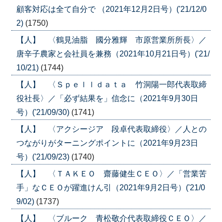
顧客対応は全て自分で （2021年12月2日号）('21/12/0
2)
(1750)
【人】 〈鶴見油脂 國分雅輝 市原営業所所長〉／
唐辛子農家と会社員を兼務（2021年10月21日号）('21/
10/21)
(1744)
【人】 〈Ｓｐｅｌｌｄａｔａ 竹洞陽一郎代表取締
役社長〉／「必ず結果を」信念に（2021年9月30日
号）('21/09/30)
(1741)
【人】 〈アクシージア 段卓代表取締役〉／人との
つながりがターニングポイントに（2021年9月23日
号）('21/09/23)
(1740)
【人】 〈ＴＡＫＥＯ 齋藤健生ＣＥＯ〉／「営業苦
手」なＣＥＯが躍進けん引（2021年9月2日号）('21/0
9/02)
(1737)
【人】 〈ブルーク 青松敬介代表取締役ＣＥＯ〉／