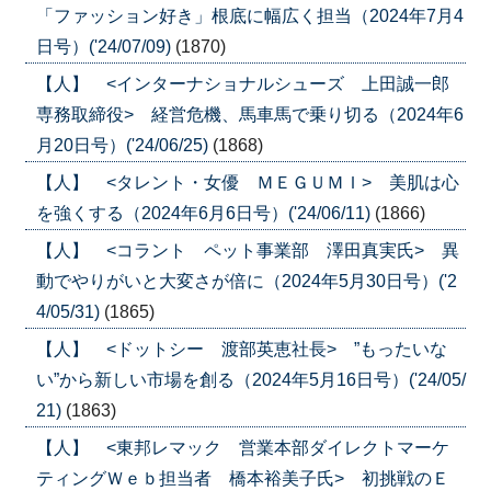
「ファッション好き」根底に幅広く担当（2024年7月4
日号）('24/07/09)
(1870)
【人】 <インターナショナルシューズ 上田誠一郎
専務取締役> 経営危機、馬車馬で乗り切る（2024年6
月20日号）('24/06/25)
(1868)
【人】 <タレント・女優 ＭＥＧＵＭＩ> 美肌は心
を強くする（2024年6月6日号）('24/06/11)
(1866)
【人】 <コラント ペット事業部 澤田真実氏> 異
動でやりがいと大変さが倍に（2024年5月30日号）('2
4/05/31)
(1865)
【人】 <ドットシー 渡部英恵社長> ”もったいな
い”から新しい市場を創る（2024年5月16日号）('24/05/
21)
(1863)
【人】 <東邦レマック 営業本部ダイレクトマーケ
ティングＷｅｂ担当者 橋本裕美子氏> 初挑戦のＥ