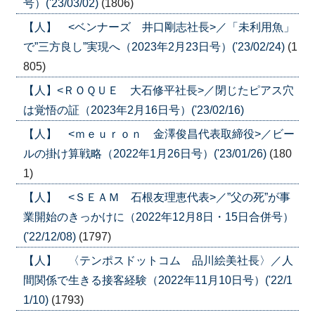
号）('23/03/02)
(1806)
【人】 <ベンナーズ 井口剛志社長>／「未利用魚」
で”三方良し”実現へ（2023年2月23日号）('23/02/24)
(1
805)
【人】<ＲＯＱＵＥ 大石修平社長>／閉じたピアス穴
は覚悟の証（2023年2月16日号）('23/02/16)
【人】 <ｍｅｕｒｏｎ 金澤俊昌代表取締役>／ビー
ルの掛け算戦略（2022年1月26日号）('23/01/26)
(180
1)
【人】 <ＳＥＡＭ 石根友理恵代表>／”父の死”が事
業開始のきっかけに（2022年12月8日・15日合併号）
('22/12/08)
(1797)
【人】 〈テンポスドットコム 品川絵美社長〉／人
間関係で生きる接客経験（2022年11月10日号）('22/1
1/10)
(1793)