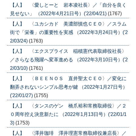
【人】 〈愛しとーと 岩本凌社長〉／「自分を良く
見せない」 （2022年4月21日号）('22/04/21)
(1767)
【人】 〈ユカシカド 美濃部慎也ＣＥＯ〉／スラム
街で「栄養」の重要性を実感 （2022年3月24日号）('2
2/03/24)
(1763)
【人】 〈エクスプライス 稲積憲代表取締役社長〉
／さらなる飛躍へ変革進める （2022年3月10日号）('2
2/03/10)
(1761)
【人】 〈ＢＥＥＮＯＳ 直井聖太ＣＥＯ〉／変化に
翻弄されないシンプル思考が鍵 （2022年1月27日号）
('22/01/27)
(1755)
【人】 〈タンスのゲン 橋爪裕和常務取締役〉／２
０周年控え決意新たに （2022年1月13日号）('22/01/1
3)
(1753)
【人】 〈澤井珈琲 澤井理憲常務取締役兼店長〉／