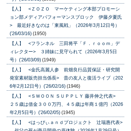
【人】 <ＺＯＺＯ マーケティング本部プロモーシ
ョン部メディアパフォーマンスブロック 伊藤夕夏氏
> 最近好きなのは「東風戦」（2026年3月12日号）
('26/03/16)
(1950)
【人】 <フランネル 三田将平「Ｆ．ｒｏｏｍ」デ
ィレクター> ３姉妹に見守られて（2026年3月5日
号）('26/03/09)
(1949)
【人】 <金氏高麗人参 前畑良行品質保証・研究開
発室素材販売担当係長> 昔の友人と復活ライブ（202
6年2月12日号）('26/02/16)
(1946)
【人】 <ＳＷＯＯＮ ＳＵＰＰＬＹ 藤井伸之代表>
２５歳は借金３００万円、４５歳は年商１億円（2026
年2月5日号）('26/02/05)
(1945)
【人】 <はっぴぃａｎｄプロジェクト 辻瑞惠代表>
叔父の死が商品開発の原体験（2026年1月29日号）