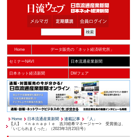
Home
データ販売の「ネット経済研究所」
セミナーNAVI
日本流通産業新聞
日本ネット経済新聞
DMフェア
Home
日本流通産業新聞
連載記事
「人」
【人】 <ｎａｎａｐｌｅ 吉川睦希マネージャー> 受賞後は、
「いじられまくった」（2023年3月23日号）