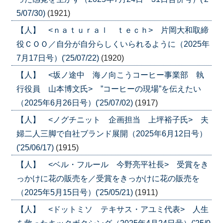
5/07/30)
(1921)
【人】 <ｎａｔｕｒａｌ ｔｅｃｈ> 片岡大和取締
役ＣＯＯ／自分が自分らしくいられるように（2025年
7月17日号）('25/07/22)
(1920)
【人】 <坂ノ途中 海ノ向こうコーヒー事業部 執
行役員 山本博文氏> ”コーヒーの現場”を伝えたい
（2025年6月26日号）('25/07/02)
(1917)
【人】 <ノグチニット 企画担当 上坪裕子氏> 夫
婦二人三脚で自社ブランド展開（2025年6月12日号）
('25/06/17)
(1915)
【人】 <ベル・フルール 今野亮平社長> 受賞をき
っかけに花の販売を／受賞をきっかけに花の販売を
（2025年5月15日号）('25/05/21)
(1911)
【人】 <ドットミソ テキサス・アユミ代表> 人生