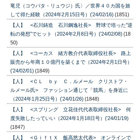
竜児（コウバタ・リュウジ）氏〉／世界４０カ国を旅
して得た経験（2024年2月15日号）('24/02/16)
(1851)
【人】 <石川鋳造 石川鋼逸社長> 野球で培った”逆
転の発想”でヒット（2024年2月8日号）('24/02/08)
(18
50)
【人】 <コーカス 緒方教介代表取締役社長> 路上
販売から年商１０億円を築くまで（2024年2月1日号）
('24/02/01)
(1849)
【人】 <ＣＬ ｂｙ Ｃ．ルメール クリストフ・
ルメール氏> ファッション通じて「競馬」を身近に
（2024年1月25日号）('24/01/26)
(1848)
【人】 <スプリング 立花佳代代表取締役社長> 何
度失敗したっていい（2024年1月18日号）('24/01/19)
(1847)
【人】 <ＧｉｆｔＸ 飯高悠太代表> オンラインで