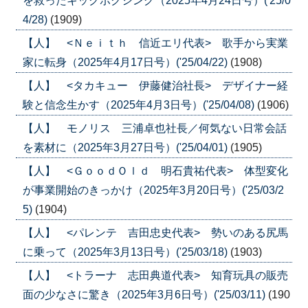
を救ったキックボクシング（2025年4月24日号）('25/0
4/28)
(1909)
【人】 <Ｎｅｉｔｈ 信近エリ代表> 歌手から実業
家に転身（2025年4月17日号）('25/04/22)
(1908)
【人】 <タカキュー 伊藤健治社長> デザイナー経
験と信念生かす（2025年4月3日号）('25/04/08)
(1906)
【人】 モノリス 三浦卓也社長／何気ない日常会話
を素材に（2025年3月27日号）('25/04/01)
(1905)
【人】 <ＧｏｏｄＯｌｄ 明石貴祐代表> 体型変化
が事業開始のきっかけ（2025年3月20日号）('25/03/2
5)
(1904)
【人】 <パレンテ 吉田忠史代表> 勢いのある尻馬
に乗って（2025年3月13日号）('25/03/18)
(1903)
【人】 <トラーナ 志田典道代表> 知育玩具の販売
面の少なさに驚き（2025年3月6日号）('25/03/11)
(190