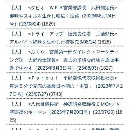
【人】 <タビオ ＷＥＢ営業部課長 武田知定氏>
趣味やスキルを生かし幅広く活躍（2023年8月24日
号）('23/08/24)
(1829)
【人】 <トライ・アップ 販売責任者 工藤類氏>
アルバイト経験を生かした接客('23/08/14)
(1828)
【人】 <ふくや 営業第一部ダイレクトマーケティ
ング課 大野雅士課長> 過去の多様な経験を通販事
業で生かす（2023年8月3日号）('23/08/03)
(1827)
【人】 <Ｆｏｒｂｕｌ 平野晟也代表取締役社長>
毎週５分で完売の高級日本酒の「本質」（2023年7月2
7日号）('23/07/27)
(0743)
【人】 <八代目儀兵衛 神徳昭裕取締役ＣＭО>／Ｖ
字回復のキーマン（2023年7月20日号）('23/07/20)
(18
25)