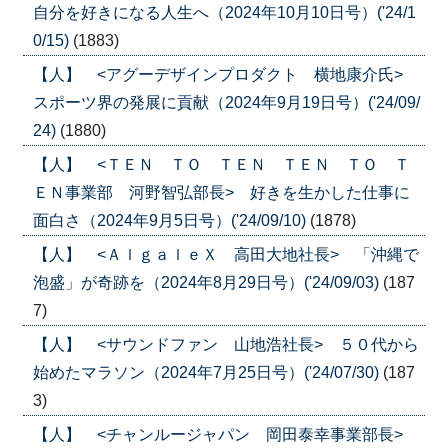
自分を好きになる人生へ（2024年10月10日号）('24/1
0/15)
(1883)
【人】 <アグーデザインプロダクト 横地康介氏>
スポーツ界の発展に貢献（2024年9月19日号）('24/09/
24)
(1880)
【人】 <ＴＥＮ ＴＯ ＴＥＮ ＴＥＮ ＴＯ Ｔ
ＥＮ事業部 河野智弘部長> 好きを生かした仕事に
面白さ（2024年9月5日号）('24/09/10)
(1878)
【人】 <ＡｌｇａｌｅＸ 高田大地社長> 「沖縄で
泡盛」が奇跡を（2024年8月29日号）('24/09/03)
(187
7)
【人】 <サウンドファン 山地浩社長> ５０代から
始めたマラソン（2024年7月25日号）('24/07/30)
(187
3)
【人】 <チャンルージャパン 岡田泰幸事業部長>