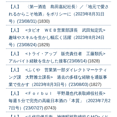
【人】 〈第一酒造 島田嘉紀社長〉／「地元で愛さ
れるからこそ地酒」をポリシーに（2023年8月31日
号）('23/08/31)
(1830)
【人】 <タビオ ＷＥＢ営業部課長 武田知定氏>
趣味やスキルを生かし幅広く活躍（2023年8月24日
号）('23/08/24)
(1829)
【人】 <トライ・アップ 販売責任者 工藤類氏>
アルバイト経験を生かした接客('23/08/14)
(1828)
【人】 <ふくや 営業第一部ダイレクトマーケティ
ング課 大野雅士課長> 過去の多様な経験を通販事
業で生かす（2023年8月3日号）('23/08/03)
(1827)
【人】 <Ｆｏｒｂｕｌ 平野晟也代表取締役社長>
毎週５分で完売の高級日本酒の「本質」（2023年7月2
7日号）('23/07/27)
(0743)
【人】 <八代目儀兵衛 神徳昭裕取締役ＣＭО>／Ｖ