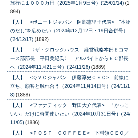
旅行に１０００万円（2025年1月9日号）('25/01/14)
(1
894)
【人】 <ボニートジャパン 阿部恵里子代表> ”本物
のだし”を広めたい（2024年12月12日・19日合併号）
('24/12/17)
(1892)
【人】 〈ザ・クロックハウス 経営戦略本部Ｅコマ
ース部部長 平田美紀氏〉 アルバイトからＥＣ部長
へ（2024年11月21日号）('24/11/26)
(1889)
【人】 <ＱＶＣジャパン 伊藤淳史ＣＥＯ> 前線に
立ち、顧客と触れ合う（2024年11月14日号）('24/11/1
8)
(1888)
【人】 <ファナティック 野田大介代表> 「かっこ
いい」だけに時間使いたい（2024年10月31日号）('24/
11/05)
(1886)
【人】 <ＰＯＳＴ ＣＯＦＦＥＥ> 下村領ＣＥＯ／