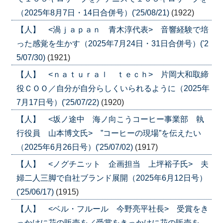
（2025年8月7日・14日合併号）('25/08/21)
(1922)
【人】 <渦ｊａｐａｎ 青木淳代表> 音響経験で培
った感覚を生かす（2025年7月24日・31日合併号）('2
5/07/30)
(1921)
【人】 <ｎａｔｕｒａｌ ｔｅｃｈ> 片岡大和取締
役ＣＯＯ／自分が自分らしくいられるように（2025年
7月17日号）('25/07/22)
(1920)
【人】 <坂ノ途中 海ノ向こうコーヒー事業部 執
行役員 山本博文氏> ”コーヒーの現場”を伝えたい
（2025年6月26日号）('25/07/02)
(1917)
【人】 <ノグチニット 企画担当 上坪裕子氏> 夫
婦二人三脚で自社ブランド展開（2025年6月12日号）
('25/06/17)
(1915)
【人】 <ベル・フルール 今野亮平社長> 受賞をき
っかけに花の販売を／受賞をきっかけに花の販売を