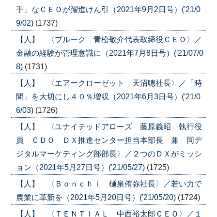
手」なＣＥＯが躍進けん引（2021年9月2日号）('21/0
9/02)
(1737)
【人】 〈ブルーク 青松敬介代表取締役ＣＥＯ〉／
金融の経験が管理意識に（2021年7月8日号）('21/07/0
8)
(1731)
【人】 〈エアークローゼット 天沼聰社長〉／「時
間」を大切にし４０％増収（2021年6月3日号）('21/0
6/03)
(1726)
【人】 〈ユナイテッドアローズ 藤原義昭 執行役
員 ＣＤＯ ＤＸ推進センター担当本部長 兼 同デ
ジタルマーケティング部部長〉／２つのＤＸがミッシ
ョン（2021年5月27日号）('21/05/27)
(1725)
【人】 〈Ｂｏｎｃｈｉ 樋泉侑弥社長〉／若い力で
農業に革新を（2021年5月20日号）('21/05/20)
(1724)
【人】 〈ＴＥＮＴＩＡＬ 中西裕太郎ＣＥＯ〉／１