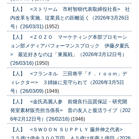
【人】 <ストリーム 市村智樹代表取締役社長> 社
内改革を実施、従業員との距離近く（2026年3月26日
号）('26/03/31)
(1952)
【人】 <ＺＯＺＯ マーケティング本部プロモーシ
ョン部メディアパフォーマンスブロック 伊藤夕夏氏
> 最近好きなのは「東風戦」（2026年3月12日号）
('26/03/16)
(1950)
【人】 <フランネル 三田将平「Ｆ．ｒｏｏｍ」デ
ィレクター> ３姉妹に見守られて（2026年3月5日
号）('26/03/09)
(1949)
【人】 <金氏高麗人参 前畑良行品質保証・研究開
発室素材販売担当係長> 昔の友人と復活ライブ（202
6年2月12日号）('26/02/16)
(1946)
【人】 <ＳＷＯＯＮ ＳＵＰＰＬＹ 藤井伸之代表>
２５歳は借金３００万円、４５歳は年商１億円（2026