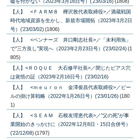
嘘を付かない（2023年3月16日号）('23/03/16)
(1808)
【人】 <ＦＡＲＭ８ 樺沢敦代表取締役>／酒蔵戦国
時代地域資源を生かし、新規市場開拓（2023年3月2日
号）('23/03/02)
(1806)
【人】 <ベンナーズ 井口剛志社長>／「未利用魚」
で”三方良し”実現へ（2023年2月23日号）('23/02/24)
(1
805)
【人】<ＲＯＱＵＥ 大石修平社長>／閉じたピアス穴
は覚悟の証（2023年2月16日号）('23/02/16)
【人】 <ｍｅｕｒｏｎ 金澤俊昌代表取締役>／ビー
ルの掛け算戦略（2022年1月26日号）('23/01/26)
(180
1)
【人】 <ＳＥＡＭ 石根友理恵代表>／”父の死”が事
業開始のきっかけに（2022年12月8日・15日合併号）
('22/12/08)
(1797)