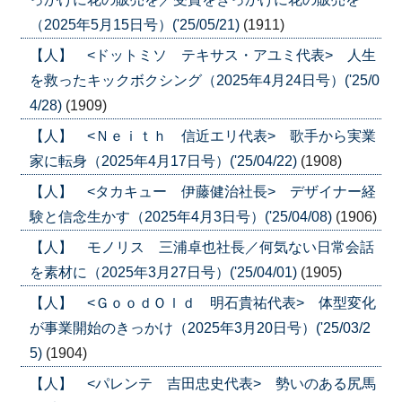
（2025年5月15日号）('25/05/21)
(1911)
【人】 <ドットミソ テキサス・アユミ代表> 人生
を救ったキックボクシング（2025年4月24日号）('25/0
4/28)
(1909)
【人】 <Ｎｅｉｔｈ 信近エリ代表> 歌手から実業
家に転身（2025年4月17日号）('25/04/22)
(1908)
【人】 <タカキュー 伊藤健治社長> デザイナー経
験と信念生かす（2025年4月3日号）('25/04/08)
(1906)
【人】 モノリス 三浦卓也社長／何気ない日常会話
を素材に（2025年3月27日号）('25/04/01)
(1905)
【人】 <ＧｏｏｄＯｌｄ 明石貴祐代表> 体型変化
が事業開始のきっかけ（2025年3月20日号）('25/03/2
5)
(1904)
【人】 <パレンテ 吉田忠史代表> 勢いのある尻馬