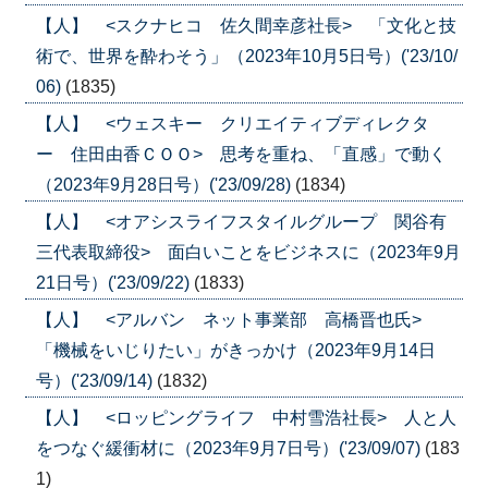
【人】 <スクナヒコ 佐久間幸彦社長> 「文化と技
術で、世界を酔わそう」（2023年10月5日号）('23/10/
06)
(1835)
【人】 <ウェスキー クリエイティブディレクタ
ー 住田由香ＣＯＯ> 思考を重ね、「直感」で動く
（2023年9月28日号）('23/09/28)
(1834)
【人】 <オアシスライフスタイルグループ 関谷有
三代表取締役> 面白いことをビジネスに（2023年9月
21日号）('23/09/22)
(1833)
【人】 <アルバン ネット事業部 高橋晋也氏>
「機械をいじりたい」がきっかけ（2023年9月14日
号）('23/09/14)
(1832)
【人】 <ロッピングライフ 中村雪浩社長> 人と人
をつなぐ緩衝材に（2023年9月7日号）('23/09/07)
(183
1)