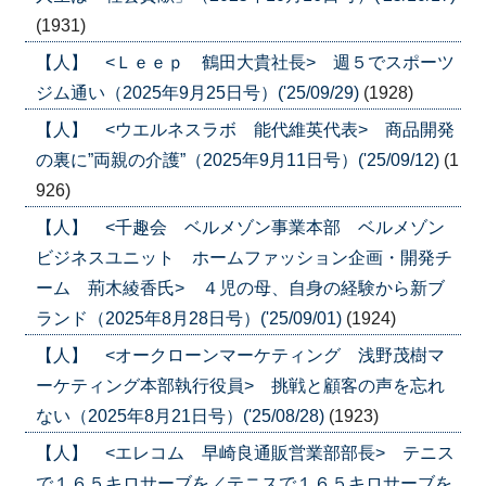
(1931)
【人】 <Ｌｅｅｐ 鶴田大貴社長> 週５でスポーツ
ジム通い（2025年9月25日号）('25/09/29)
(1928)
【人】 <ウエルネスラボ 能代維英代表> 商品開発
の裏に”両親の介護”（2025年9月11日号）('25/09/12)
(1
926)
【人】 <千趣会 ベルメゾン事業本部 ベルメゾン
ビジネスユニット ホームファッション企画・開発チ
ーム 荊木綾香氏> ４児の母、自身の経験から新ブ
ランド（2025年8月28日号）('25/09/01)
(1924)
【人】 <オークローンマーケティング 浅野茂樹マ
ーケティング本部執行役員> 挑戦と顧客の声を忘れ
ない（2025年8月21日号）('25/08/28)
(1923)
【人】 <エレコム 早崎良通販営業部部長> テニス
で１６５キロサーブを／テニスで１６５キロサーブを