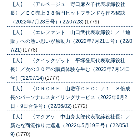
【人】 〈アルページュ 野口麻衣子代表取締役社
長〉／ＥＣ売上３８億円ヒットブランドを作る秘訣
（2022年7月28日号）('22/07/28)
(1779)
【人】 〈エレファント 山口武代表取締役〉／「通
販」への熱い思いが原動力（2022年7月21日号）('22/0
7/21)
(1778)
【人】 〈クイックゲット 平塚登馬代表取締役社
長〉／次の２０年の購買体験を生む（2022年7月14日
号）('22/07/14)
(1777)
【人】 〈ＤＲＯＢＥ 山敷守ＣＥＯ〉／１．８倍成
長のパーソナルスタイリングサービス（2022年6月2
日・9日合併号）('22/06/02)
(1772)
【人】 〈マクアケ 中山亮太郎代表取締役社長〉／
新たな商流作りに邁進（2022年5月19日号）('22/05/1
9)
(1770)