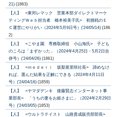
21)
(1863)
【人】 <東邦レマック 営業本部ダイレクトマーケ
ティングＷｅｂ担当者 橋本裕美子氏> 初挑戦のＥ
Ｃ運営にやりがい（2024年5月9日号）('24/05/14)
(186
2)
【人】 <こやま園 専務取締役 小山海氏> 子ども
のころは「まずかった」（2024年4月25日・5月2日合
併号）('24/04/26)
(1861)
【人】 <ｍｅｄｅｒｉ 坂梨亜里咲社長> 諦めなけ
れば、選んだ結果を正解にできる（2024年4月11日
号）('24/04/16)
(1859)
【人】 <ヤマダデンキ 後藤賢志インターネット事
業部長> 「うちの妻をお姫さまに」（2024年2月29日
号）('24/03/05)
(1853)
【人】 <ウルトラテイスト 山路貴成販売部部長>