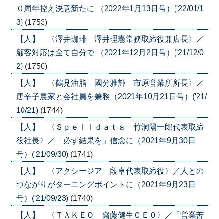
０周年控え決意新たに （2022年1月13日号）('22/01/1
3)
(1753)
【人】 〈澤井珈琲 澤井理憲常務取締役兼店長〉／
顧客対応は全て自分で （2021年12月2日号）('21/12/0
2)
(1750)
【人】 〈鶴見油脂 國分雅輝 市原営業所所長〉／
唐辛子農家と会社員を兼務（2021年10月21日号）('21/
10/21)
(1744)
【人】 〈Ｓｐｅｌｌｄａｔａ 竹洞陽一郎代表取締
役社長〉／「必ず結果を」信念に（2021年9月30日
号）('21/09/30)
(1741)
【人】 〈アクシージア 段卓代表取締役〉／人との
つながりがターニングポイントに（2021年9月23日
号）('21/09/23)
(1740)
【人】 〈ＴＡＫＥＯ 齋藤健生ＣＥＯ〉／「営業苦