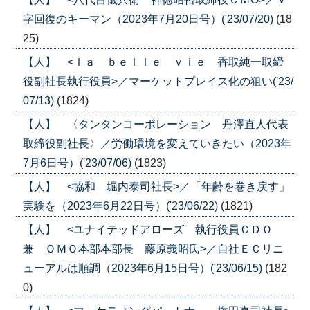
字回復のキーマン（2023年7月20日号）('23/07/20)
(18
25)
【人】 <ｌａ ｂｅｌｌｅ ｖｉｅ 香取純一取締
役副社長執行役員>／マーケットプレイス化の狙い('23/
07/13)
(1824)
【人】 〈タンタンコーポレーション 丹澤直人代表
取締役副社長〉／労働環境を変えていきたい（2023年
7月6日号）('23/07/06)
(1823)
【人】 <協和 堀内泰司社長>／「年齢を巻き戻す」
実験を（2023年6月22日号）('23/06/22)
(1821)
【人】 <ユナイテッドアローズ 執行役員ＣＤＯ
兼 ＯＭＯ本部本部長 藤原義昭氏>／自社ＥＣリニ
ューアルは順調（2023年6月15日号）('23/06/15)
(182
0)