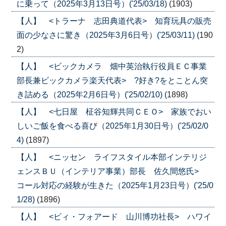
に乗って（2025年3月13日号）('25/03/18)
(1903)
【人】 <トラーナ 志田典道代表> 知育玩具の販売
面の少なさに驚き（2025年3月6日号）('25/03/11)
(190
2)
【人】 <ビックカメラ 畑中英治執行役員ＥＣ事業
部長兼ビックカメラ楽天代表> ?好き?をとことん突
き詰める（2025年2月6日号）('25/02/10)
(1898)
【人】 <七日屋 柾谷知輝共同ＣＥＯ> 家族でおい
しいご飯を食べる喜び（2025年1月30日号）('25/02/0
4)
(1897)
【人】 <ニッセン ライフスタイル本部インテリジ
ェンスＢＵ（インテリア事業）部長 佐久間悠氏>
コール対応の経験が生きた（2025年1月23日号）('25/0
1/28)
(1896)
【人】 <ビィ・フォアード 山川博功社長> ハワイ