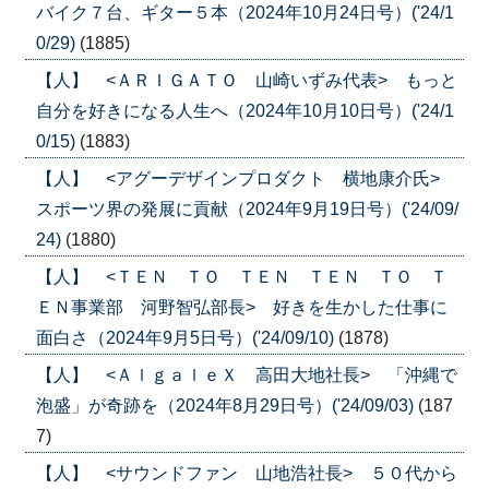
バイク７台、ギター５本（2024年10月24日号）('24/1
0/29)
(1885)
【人】 <ＡＲＩＧＡＴＯ 山崎いずみ代表> もっと
自分を好きになる人生へ（2024年10月10日号）('24/1
0/15)
(1883)
【人】 <アグーデザインプロダクト 横地康介氏>
スポーツ界の発展に貢献（2024年9月19日号）('24/09/
24)
(1880)
【人】 <ＴＥＮ ＴＯ ＴＥＮ ＴＥＮ ＴＯ Ｔ
ＥＮ事業部 河野智弘部長> 好きを生かした仕事に
面白さ（2024年9月5日号）('24/09/10)
(1878)
【人】 <ＡｌｇａｌｅＸ 高田大地社長> 「沖縄で
泡盛」が奇跡を（2024年8月29日号）('24/09/03)
(187
7)
【人】 <サウンドファン 山地浩社長> ５０代から