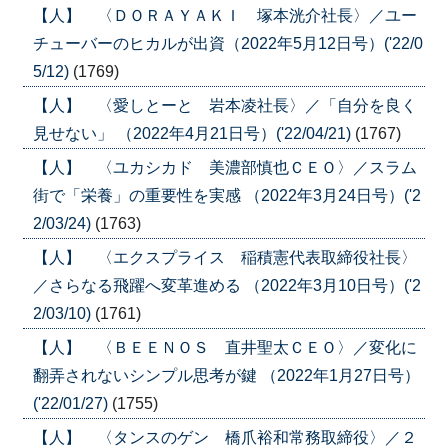
【人】 〈ＤＯＲＡＹＡＫＩ 塚本洸介社長〉／ユー
チューバーのヒカルが出資（2022年5月12日号）('22/0
5/12)
(1769)
【人】 〈愛しとーと 岩本凌社長〉／「自分を良く
見せない」 （2022年4月21日号）('22/04/21)
(1767)
【人】 〈ユカシカド 美濃部慎也ＣＥＯ〉／スラム
街で「栄養」の重要性を実感 （2022年3月24日号）('2
2/03/24)
(1763)
【人】 〈エクスプライス 稲積憲代表取締役社長〉
／さらなる飛躍へ変革進める （2022年3月10日号）('2
2/03/10)
(1761)
【人】 〈ＢＥＥＮＯＳ 直井聖太ＣＥＯ〉／変化に
翻弄されないシンプル思考が鍵 （2022年1月27日号）
('22/01/27)
(1755)
【人】 〈タンスのゲン 橋爪裕和常務取締役〉／２