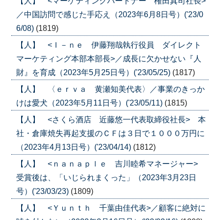
【人】 <マーケティングパートナー 権田真司社長>
／中国訪問で感じた手応え（2023年6月8日号）('23/0
6/08)
(1819)
【人】 <Ｉ－ｎｅ 伊藤翔哉執行役員 ダイレクト
マーケティング本部本部長>／成長に欠かせない『人
財』を育成（2023年5月25日号）('23/05/25)
(1817)
【人】 〈ｅｒｖａ 黄瀬知美代表〉／事業のきっか
けは愛犬（2023年5月11日号）('23/05/11)
(1815)
【人】 <さくら酒店 近藤悠一代表取締役社長> 本
社・倉庫焼失再起支援のＣＦは３日で１０００万円に
（2023年4月13日号）('23/04/14)
(1812)
【人】 <ｎａｎａｐｌｅ 吉川睦希マネージャー>
受賞後は、「いじられまくった」（2023年3月23日
号）('23/03/23)
(1809)
【人】 <Ｙｕｎｔｈ 千葉由佳代表>／顧客に絶対に