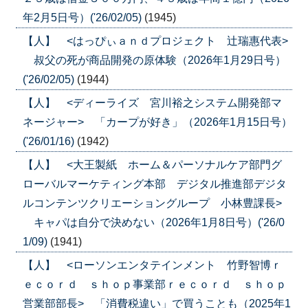
年2月5日号）('26/02/05)
(1945)
【人】 <はっぴぃａｎｄプロジェクト 辻瑞惠代表>
叔父の死が商品開発の原体験（2026年1月29日号）
('26/02/05)
(1944)
【人】 <ディーライズ 宮川裕之システム開発部マ
ネージャー> 「カープが好き」（2026年1月15日号）
('26/01/16)
(1942)
【人】 <大王製紙 ホーム＆パーソナルケア部門グ
ローバルマーケティング本部 デジタル推進部デジタ
ルコンテンツクリエーショングループ 小林豊課長>
キャパは自分で決めない（2026年1月8日号）('26/0
1/09)
(1941)
【人】 <ローソンエンタテインメント 竹野智博ｒ
ｅｃｏｒｄ ｓｈｏｐ事業部ｒｅｃｏｒｄ ｓｈｏｐ
営業部部長> 「消費税違い」で買うことも（2025年1