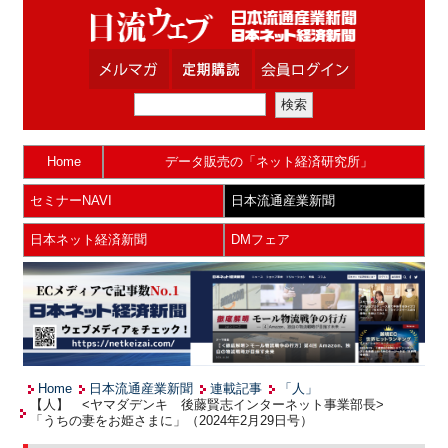
Home
データ販売の「ネット経済研究所」
セミナーNAVI
日本流通産業新聞
日本ネット経済新聞
DMフェア
Home
日本流通産業新聞
連載記事
「人」
【人】 <ヤマダデンキ 後藤賢志インターネット事業部長>
「うちの妻をお姫さまに」（2024年2月29日号）