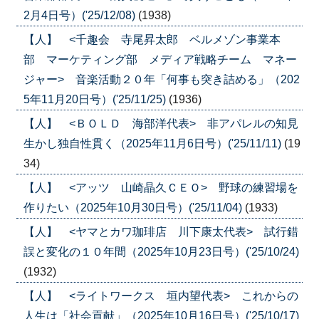
2月4日号）('25/12/08)
(1938)
【人】 <千趣会 寺尾昇太郎 ベルメゾン事業本
部 マーケティング部 メディア戦略チーム マネー
ジャー> 音楽活動２０年「何事も突き詰める」（202
5年11月20日号）('25/11/25)
(1936)
【人】 <ＢＯＬＤ 海部洋代表> 非アパレルの知見
生かし独自性貫く（2025年11月6日号）('25/11/11)
(19
34)
【人】 <アッツ 山崎晶久ＣＥＯ> 野球の練習場を
作りたい（2025年10月30日号）('25/11/04)
(1933)
【人】 <ヤマとカワ珈琲店 川下康太代表> 試行錯
誤と変化の１０年間（2025年10月23日号）('25/10/24)
(1932)
【人】 <ライトワークス 垣内望代表> これからの
人生は「社会貢献」（2025年10月16日号）('25/10/17)