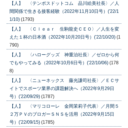
【人】 〈テンポスドットコム 品川絵美社長〉／人
間関係で生きる接客経験（2022年11月10日号）('22/1
1/10)
(1793)
【人】 〈Ｃｌｅａｒ 生駒龍史ＣＥＯ〉／人生を変
えた１杯の日本酒（2022年10月20日号）('22/10/20)
(1
790)
【人】 〈ハローグッズ 神重治社長〉／ゼロから何
でもやってみる（2022年10月6日号）('22/10/06)
(178
8)
【人】 〈ニューネックス 藤光謙司社長〉／ＥＣサ
イトでスポーツ業界の課題解決へ（2022年9月29日
号）('22/09/29)
(1787)
【人】 〈マリコローレ 金岡茉莉子代表〉／月間５
２万ＰＶのブロガーＳＮＳを活用（2022年9月15日
号）('22/09/15)
(1785)