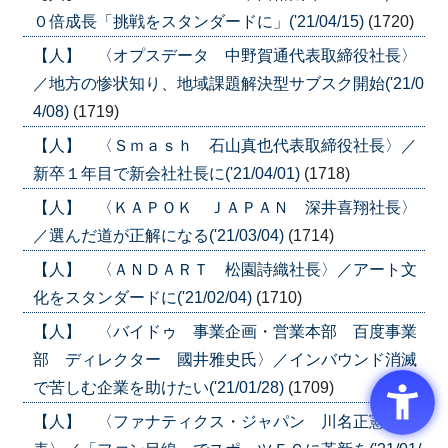
０倍成長「挑戦をスタンダードに」('21/04/15)
(1720)
【人】 〈オプスデータ 中野賀通代表取締役社長〉
／地方の惨状知り、地域課題解決型サブスク開始('21/0
4/08)
(1719)
【人】 〈Ｓｍａｓｈ 石山真也代表取締役社長〉／
新卒１年目で新会社社長に('21/04/01)
(1718)
【人】 〈ＫＡＰＯＫ ＪＡＰＡＮ 深井喜翔社長〉
／選んだ道が正解になる('21/03/04)
(1714)
【人】 〈ＡＮＤＡＲＴ 松園詩織社長〉／アート文
化をスタンダードに('21/02/04)
(1710)
【人】 〈バイドゥ 事業企画・営業本部 百度事業
部 ディレクター 國井雅史氏〉／インバウンド消滅
で苦しむ企業を助けたい('21/01/28)
(1709)
【人】 〈ファナティクス・ジャパン 川名正憲代