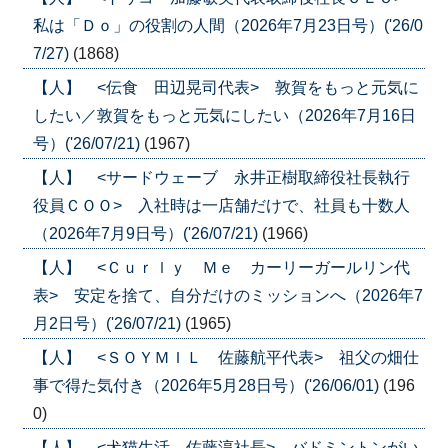
私は「Ｄｏ」の役割の人間（2026年7月23日号）('26/0
7/27)
(1868)
【人】 <伝食 田辺晃司代表> 敦賀をもっと元気に
したい／敦賀をもっと元気にしたい（2026年7月16日
号）('26/07/21)
(1967)
【人】 <サードウェーブ 永井正樹取締役社長執行
役員ＣＯＯ> 入社時は一店舗だけで、社員も十数人
（2026年7月9日号）('26/07/21)
(1966)
【人】 <Ｃｕｒｌｙ Ｍｅ カーリーガールリン代
表> 安定を捨て、自分だけのミッションへ（2026年7
月2日号）('26/07/21)
(1965)
【人】 <ＳＯＹＭＩＬ 佐藤航平代表> 祖父の畑仕
事で得た気付き（2026年5月28日号）('26/06/01)
(196
0)
【人】 <犬猫生活 佐藤淳社長> バドミントンがい