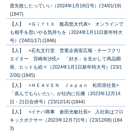
度失敗したっていい（2024年1月18日号）('24/01/19)
(1847)
【人】 <ＧｉｆｔＸ 飯高悠太代表> オンラインで
も相手を思いやる気持ちを（2024年1月11日新年特大
号）('24/01/17)
(1846)
【人】 <石丸文行堂 営業企画室広報・チーフクリ
エイター 宮崎有沙氏> 「好き」を生かして商品開
発、ヒットも続々（2024年1月1日新年特大号）('23/1
2/26)
(1845)
【人】 <ＨＥＡＶＥＮ Ｊａｐａｎ 松田崇社長>
「喜んでもらいたい」が社内に伝播（2023年12月14
日・21日合併号）('23/12/14)
(1844)
【人】 <イナバ商事 倉田光敏社長> 入社前はプロ
キックボクサー（2023年12月7日号）('23/12/08)
(184
3)