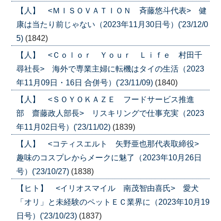
【人】 <ＭＩＳＯＶＡＴＩＯＮ 斉藤悠斗代表> 健
康は当たり前じゃない（2023年11月30日号）('23/12/0
5)
(1842)
【人】 <Ｃｏｌｏｒ Ｙｏｕｒ Ｌｉｆｅ 村田千
尋社長> 海外で専業主婦に転機はタイの生活（2023
年11月09日・16日 合併号）('23/11/09)
(1840)
【人】 <ＳＯＹＯＫＡＺＥ フードサービス推進
部 齋藤政人部長> リスキリングで仕事充実（2023
年11月02日号）('23/11/02)
(1839)
【人】 <コティスエルト 矢野亜也那代表取締役>
趣味のコスプレからメークに魅了（2023年10月26日
号）('23/10/27)
(1838)
【ヒト】 <イリオスマイル 南茂智由喜氏> 愛犬
「オリ」と未経験のペットＥＣ業界に（2023年10月19
日号）('23/10/23)
(1837)