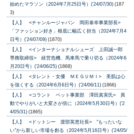
始めたマラソン（2024年7月25日号）('24/07/30)
(187
3)
【人】 <チャンルージャパン 岡田泰幸事業部長>
「ファッション好き」根底に幅広く担当（2024年7月4
日号）('24/07/09)
(1870)
【人】 <インターナショナルシューズ 上田誠一郎
専務取締役> 経営危機、馬車馬で乗り切る（2024年6
月20日号）('24/06/25)
(1868)
【人】 <タレント・女優 ＭＥＧＵＭＩ> 美肌は心
を強くする（2024年6月6日号）('24/06/11)
(1866)
【人】 <コラント ペット事業部 澤田真実氏> 異
動でやりがいと大変さが倍に（2024年5月30日号）('2
4/05/31)
(1865)
【人】 <ドットシー 渡部英恵社長> ”もったいな
い”から新しい市場を創る（2024年5月16日号）('24/05/