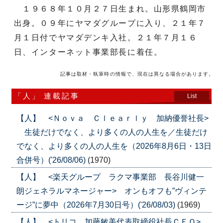
１９６８年１０月２７日生まれ。山形県鶴岡市
出身。０９年にヤマダグループに入り、２１年７
月１日付でヤマダデンキ入社。２１年７月１６
日、インターネット事業部長に着任。
記事は取材・執筆時の情報で、現在は異なる場合があります。
「人」 連載記事
List
【人】 <Ｎｏｖａ Ｃｌｅａｒｌｙ 加納優誉社長>
生徒だけでなく、より多くの人の人生を／生徒だけ
でなく、より多くの人の人生を（2026年8月6日・13日
合併号）('26/08/06)
(1970)
【人】 <楽天グループ ラクマ事業部 長谷川健一
朗ジェネラルマネージャー> オンもオフも”ヴィンテ
ージ”に夢中（2026年7月30日号）('26/08/03)
(1969)
【人】 <トリコ 加藤敏美代表取締役社長ＣＥＯ>