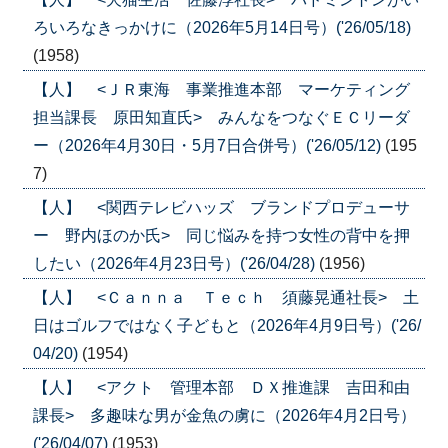
ろいろなきっかけに（2026年5月14日号）('26/05/18)
(1958)
【人】 <ＪＲ東海 事業推進本部 マーケティング
担当課長 原田知直氏> みんなをつなぐＥＣリーダ
ー（2026年4月30日・5月7日合併号）('26/05/12)
(195
7)
【人】 <関西テレビハッズ ブランドプロデューサ
ー 野内ほのか氏> 同じ悩みを持つ女性の背中を押
したい（2026年4月23日号）('26/04/28)
(1956)
【人】 <Ｃａｎｎａ Ｔｅｃｈ 須藤晃通社長> 土
日はゴルフではなく子どもと（2026年4月9日号）('26/
04/20)
(1954)
【人】 <アクト 管理本部 ＤＸ推進課 吉田和由
課長> 多趣味な男が金魚の虜に（2026年4月2日号）
('26/04/07)
(1953)