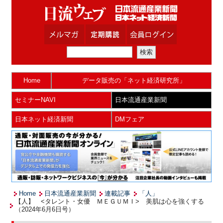
Home
データ販売の「ネット経済研究所」
セミナーNAVI
日本流通産業新聞
日本ネット経済新聞
DMフェア
Home
日本流通産業新聞
連載記事
「人」
【人】 <タレント・女優 ＭＥＧＵＭＩ> 美肌は心を強くする
（2024年6月6日号）