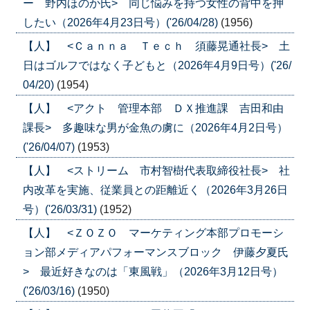
ー 野内ほのか氏> 同じ悩みを持つ女性の背中を押
したい（2026年4月23日号）('26/04/28)
(1956)
【人】 <Ｃａｎｎａ Ｔｅｃｈ 須藤晃通社長> 土
日はゴルフではなく子どもと（2026年4月9日号）('26/
04/20)
(1954)
【人】 <アクト 管理本部 ＤＸ推進課 吉田和由
課長> 多趣味な男が金魚の虜に（2026年4月2日号）
('26/04/07)
(1953)
【人】 <ストリーム 市村智樹代表取締役社長> 社
内改革を実施、従業員との距離近く（2026年3月26日
号）('26/03/31)
(1952)
【人】 <ＺＯＺＯ マーケティング本部プロモーシ
ョン部メディアパフォーマンスブロック 伊藤夕夏氏
> 最近好きなのは「東風戦」（2026年3月12日号）
('26/03/16)
(1950)