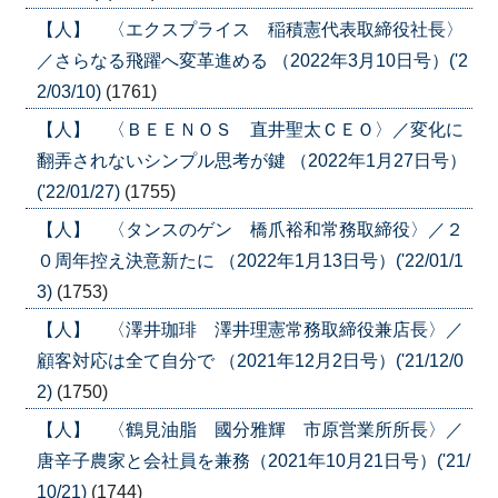
【人】 〈エクスプライス 稲積憲代表取締役社長〉
／さらなる飛躍へ変革進める （2022年3月10日号）('2
2/03/10)
(1761)
【人】 〈ＢＥＥＮＯＳ 直井聖太ＣＥＯ〉／変化に
翻弄されないシンプル思考が鍵 （2022年1月27日号）
('22/01/27)
(1755)
【人】 〈タンスのゲン 橋爪裕和常務取締役〉／２
０周年控え決意新たに （2022年1月13日号）('22/01/1
3)
(1753)
【人】 〈澤井珈琲 澤井理憲常務取締役兼店長〉／
顧客対応は全て自分で （2021年12月2日号）('21/12/0
2)
(1750)
【人】 〈鶴見油脂 國分雅輝 市原営業所所長〉／
唐辛子農家と会社員を兼務（2021年10月21日号）('21/
10/21)
(1744)