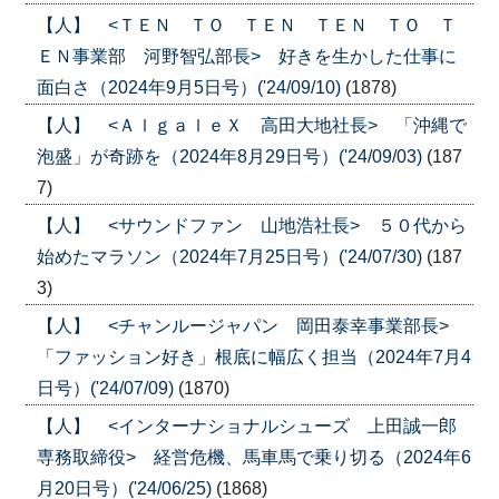
【人】 <ＴＥＮ ＴＯ ＴＥＮ ＴＥＮ ＴＯ Ｔ
ＥＮ事業部 河野智弘部長> 好きを生かした仕事に
面白さ（2024年9月5日号）('24/09/10)
(1878)
【人】 <ＡｌｇａｌｅＸ 高田大地社長> 「沖縄で
泡盛」が奇跡を（2024年8月29日号）('24/09/03)
(187
7)
【人】 <サウンドファン 山地浩社長> ５０代から
始めたマラソン（2024年7月25日号）('24/07/30)
(187
3)
【人】 <チャンルージャパン 岡田泰幸事業部長>
「ファッション好き」根底に幅広く担当（2024年7月4
日号）('24/07/09)
(1870)
【人】 <インターナショナルシューズ 上田誠一郎
専務取締役> 経営危機、馬車馬で乗り切る（2024年6
月20日号）('24/06/25)
(1868)