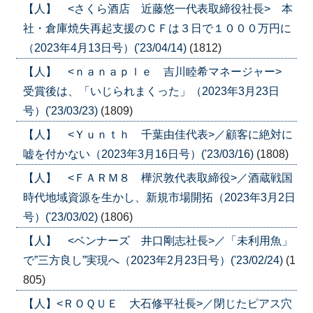
【人】 <さくら酒店 近藤悠一代表取締役社長> 本
社・倉庫焼失再起支援のＣＦは３日で１０００万円に
（2023年4月13日号）('23/04/14)
(1812)
【人】 <ｎａｎａｐｌｅ 吉川睦希マネージャー>
受賞後は、「いじられまくった」（2023年3月23日
号）('23/03/23)
(1809)
【人】 <Ｙｕｎｔｈ 千葉由佳代表>／顧客に絶対に
嘘を付かない（2023年3月16日号）('23/03/16)
(1808)
【人】 <ＦＡＲＭ８ 樺沢敦代表取締役>／酒蔵戦国
時代地域資源を生かし、新規市場開拓（2023年3月2日
号）('23/03/02)
(1806)
【人】 <ベンナーズ 井口剛志社長>／「未利用魚」
で”三方良し”実現へ（2023年2月23日号）('23/02/24)
(1
805)
【人】<ＲＯＱＵＥ 大石修平社長>／閉じたピアス穴