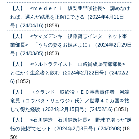
【人】 <ｍｅｄｅｒｉ 坂梨亜里咲社長> 諦めなけ
れば、選んだ結果を正解にできる（2024年4月11日
号）('24/04/16)
(1859)
【人】 <ヤマダデンキ 後藤賢志インターネット事
業部長> 「うちの妻をお姫さまに」（2024年2月29日
号）('24/03/05)
(1853)
【人】 <ウルトラテイスト 山路貴成販売部部長>
とにかく生産者と飲む（2024年2月22日号）('24/02/2
6)
(1852)
【人】 〈クランド 取締役・ＥＣ事業責任者 河端
竜児（コウバタ・リュウジ）氏〉／世界４０カ国を旅
して得た経験（2024年2月15日号）('24/02/16)
(1851)
【人】 <石川鋳造 石川鋼逸社長> 野球で培った”逆
転の発想”でヒット（2024年2月8日号）('24/02/08)
(18
50)