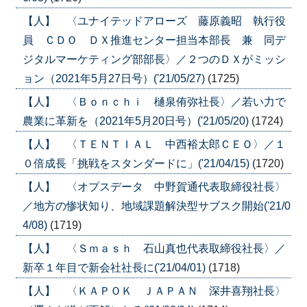
【人】 〈ユナイテッドアローズ 藤原義昭 執行役
員 ＣＤＯ ＤＸ推進センター担当本部長 兼 同デ
ジタルマーケティング部部長〉／２つのＤＸがミッシ
ョン（2021年5月27日号）('21/05/27)
(1725)
【人】 〈Ｂｏｎｃｈｉ 樋泉侑弥社長〉／若い力で
農業に革新を（2021年5月20日号）('21/05/20)
(1724)
【人】 〈ＴＥＮＴＩＡＬ 中西裕太郎ＣＥＯ〉／１
０倍成長「挑戦をスタンダードに」('21/04/15)
(1720)
【人】 〈オプスデータ 中野賀通代表取締役社長〉
／地方の惨状知り、地域課題解決型サブスク開始('21/0
4/08)
(1719)
【人】 〈Ｓｍａｓｈ 石山真也代表取締役社長〉／
新卒１年目で新会社社長に('21/04/01)
(1718)
【人】 〈ＫＡＰＯＫ ＪＡＰＡＮ 深井喜翔社長〉