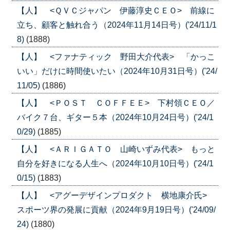
【人】 <ＱＶＣジャパン 伊藤淳史ＣＥＯ> 前線に
立ち、顧客と触れ合う（2024年11月14日号）('24/11/1
8)
(1888)
【人】 <ファナティック 野田大介代表> 「かっこ
いい」だけに時間使いたい（2024年10月31日号）('24/
11/05)
(1886)
【人】 <ＰＯＳＴ ＣＯＦＦＥＥ> 下村領ＣＥＯ／
バイク７台、ギター５本（2024年10月24日号）('24/1
0/29)
(1885)
【人】 <ＡＲＩＧＡＴＯ 山崎いずみ代表> もっと
自分を好きになる人生へ（2024年10月10日号）('24/1
0/15)
(1883)
【人】 <アグーデザインプロダクト 横地康介氏>
スポーツ界の発展に貢献（2024年9月19日号）('24/09/
24)
(1880)