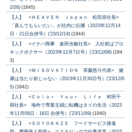
2/26)
(1845)
【人】 <ＨＥＡＶＥＮ Ｊａｐａｎ 松田崇社長>
「喜んでもらいたい」が社内に伝播（2023年12月14
日・21日合併号）('23/12/14)
(1844)
【人】 <イナバ商事 倉田光敏社長> 入社前はプロ
キックボクサー（2023年12月7日号）('23/12/08)
(184
3)
【人】 <ＭＩＳＯＶＡＴＩＯＮ 斉藤悠斗代表> 健
康は当たり前じゃない（2023年11月30日号）('23/12/0
5)
(1842)
【人】 <Ｃｏｌｏｒ Ｙｏｕｒ Ｌｉｆｅ 村田千
尋社長> 海外で専業主婦に転機はタイの生活（2023
年11月09日・16日 合併号）('23/11/09)
(1840)
【人】 <ＳＯＹＯＫＡＺＥ フードサービス推進
部 齋藤政人部長> リスキリングで仕事充実（2023