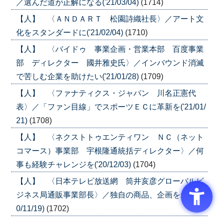
／選んだ道が正解になる('21/03/04)
(1714)
【人】 〈ＡＮＤＡＲＴ 松園詩織社長〉／アート文
化をスタンダードに('21/02/04)
(1710)
【人】 〈バイドゥ 事業企画・営業本部 百度事業
部 ディレクター 國井雅史氏〉／インバウンド消滅
で苦しむ企業を助けたい('21/01/28)
(1709)
【人】 〈ファナティクス・ジャパン 川名正憲代
表〉／「ファン目線」でスポーツＥＣに革新を('21/01/
21)
(1708)
【人】 〈ネクストトゥエンティワン ＮＣ（ネット
コマース）事業部 宇根隆通統括ディレクター〉／何
事も経験チャレンジを('20/12/03)
(1704)
【人】 〈日本テレビ放送網 筒井亥彦グローバルビ
ジネス局通販事業部長〉／独自の商品、企画を創出('2
0/11/19)
(1702)