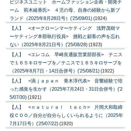
ビジネスユニット ホームファッション企画・開発チ
ーム 荊木綾香氏> ４児の母、自身の経験から新ブ
ランド（2025年8月28日号）('25/09/01)
(1924)
【人】 <オークローンマーケティング 浅野茂樹マ
ーケティング本部執行役員> 挑戦と顧客の声を忘れ
ない（2025年8月21日号）('25/08/28)
(1923)
【人】 <エレコム 早崎良通販営業部部長> テニス
で１６５キロサーブを／テニスで１６５キロサーブを
（2025年8月7日・14日合併号）('25/08/21)
(1922)
【人】 <渦ｊａｐａｎ 青木淳代表> 音響経験で培
った感覚を生かす（2025年7月24日・31日合併号）('2
5/07/30)
(1921)
【人】 <ｎａｔｕｒａｌ ｔｅｃｈ> 片岡大和取締
役ＣＯＯ／自分が自分らしくいられるように（2025年
7月17日号）('25/07/22)
(1920)