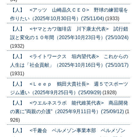
【人】 <アッツ 山崎晶久ＣＥＯ> 野球の練習場を
作りたい（2025年10月30日号）('25/11/04)
(1933)
【人】 <ヤマとカワ珈琲店 川下康太代表> 試行錯
誤と変化の１０年間（2025年10月23日号）('25/10/24)
(1932)
【人】 <ライトワークス 垣内望代表> これからの
人生は「社会貢献」（2025年10月16日号）('25/10/17)
(1931)
【人】 <Ｌｅｅｐ 鶴田大貴社長> 週５でスポーツ
ジム通い（2025年9月25日号）('25/09/29)
(1928)
【人】 <ウエルネスラボ 能代維英代表> 商品開発
の裏に”両親の介護”（2025年9月11日号）('25/09/12)
(1
926)
【人】 <千趣会 ベルメゾン事業本部 ベルメゾン