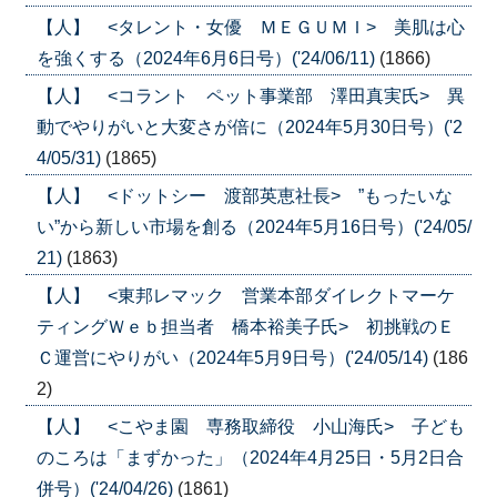
【人】 <タレント・女優 ＭＥＧＵＭＩ> 美肌は心
を強くする（2024年6月6日号）('24/06/11)
(1866)
【人】 <コラント ペット事業部 澤田真実氏> 異
動でやりがいと大変さが倍に（2024年5月30日号）('2
4/05/31)
(1865)
【人】 <ドットシー 渡部英恵社長> ”もったいな
い”から新しい市場を創る（2024年5月16日号）('24/05/
21)
(1863)
【人】 <東邦レマック 営業本部ダイレクトマーケ
ティングＷｅｂ担当者 橋本裕美子氏> 初挑戦のＥ
Ｃ運営にやりがい（2024年5月9日号）('24/05/14)
(186
2)
【人】 <こやま園 専務取締役 小山海氏> 子ども
のころは「まずかった」（2024年4月25日・5月2日合
併号）('24/04/26)
(1861)