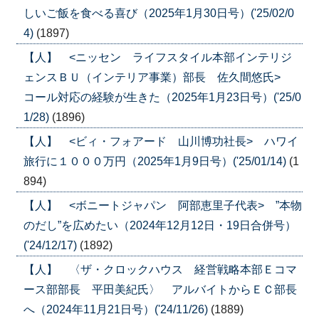
しいご飯を食べる喜び（2025年1月30日号）('25/02/0
4)
(1897)
【人】 <ニッセン ライフスタイル本部インテリジ
ェンスＢＵ（インテリア事業）部長 佐久間悠氏>
コール対応の経験が生きた（2025年1月23日号）('25/0
1/28)
(1896)
【人】 <ビィ・フォアード 山川博功社長> ハワイ
旅行に１０００万円（2025年1月9日号）('25/01/14)
(1
894)
【人】 <ボニートジャパン 阿部恵里子代表> ”本物
のだし”を広めたい（2024年12月12日・19日合併号）
('24/12/17)
(1892)
【人】 〈ザ・クロックハウス 経営戦略本部Ｅコマ
ース部部長 平田美紀氏〉 アルバイトからＥＣ部長
へ（2024年11月21日号）('24/11/26)
(1889)