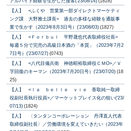
アルバイト経験を生かした接客('23/08/14)
(1828)
【人】 <ふくや 営業第一部ダイレクトマーケティ
ング課 大野雅士課長> 過去の多様な経験を通販事
業で生かす（2023年8月3日号）('23/08/03)
(1827)
【人】 <Ｆｏｒｂｕｌ 平野晟也代表取締役社長>
毎週５分で完売の高級日本酒の「本質」（2023年7月2
7日号）('23/07/27)
(0743)
【人】 <八代目儀兵衛 神徳昭裕取締役ＣＭО>／Ｖ
字回復のキーマン（2023年7月20日号）('23/07/20)
(18
25)
【人】 <ｌａ ｂｅｌｌｅ ｖｉｅ 香取純一取締
役副社長執行役員>／マーケットプレイス化の狙い('23/
07/13)
(1824)
【人】 〈タンタンコーポレーション 丹澤直人代表
取締役副社長〉／労働環境を変えていきたい（2023年