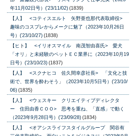
年11月02日号）('23/11/02)
(1839)
【人】 <コティスエルト 矢野亜也那代表取締役>
趣味のコスプレからメークに魅了（2023年10月26日
号）('23/10/27)
(1838)
【ヒト】 <イリオスマイル 南茂智由喜氏> 愛犬
「オリ」と未経験のペットＥＣ業界に（2023年10月19
日号）('23/10/23)
(1837)
【人】 <スクナヒコ 佐久間幸彦社長> 「文化と技
術で、世界を酔わそう」（2023年10月5日号）('23/10/
06)
(1835)
【人】 <ウェスキー クリエイティブディレクタ
ー 住田由香ＣＯＯ> 思考を重ね、「直感」で動く
（2023年9月28日号）('23/09/28)
(1834)
【人】 <オアシスライフスタイルグループ 関谷有