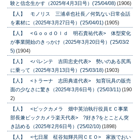
験と信念生かす（2025年4月3日号）('25/04/08)
(1906)
【人】 モノリス 三浦卓也社長／何気ない日常会話
を素材に（2025年3月27日号）('25/04/01)
(1905)
【人】 <ＧｏｏｄＯｌｄ 明石貴祐代表> 体型変化
が事業開始のきっかけ（2025年3月20日号）('25/03/2
5)
(1904)
【人】 <パレンテ 吉田忠史代表> 勢いのある尻馬
に乗って（2025年3月13日号）('25/03/18)
(1903)
【人】 <トラーナ 志田典道代表> 知育玩具の販売
面の少なさに驚き（2025年3月6日号）('25/03/11)
(190
2)
【人】 <ビックカメラ 畑中英治執行役員ＥＣ事業
部長兼ビックカメラ楽天代表> ?好き?をとことん突
き詰める（2025年2月6日号）('25/02/10)
(1898)
【人】 <七日屋 柾谷知輝共同ＣＥＯ> 家族でおい