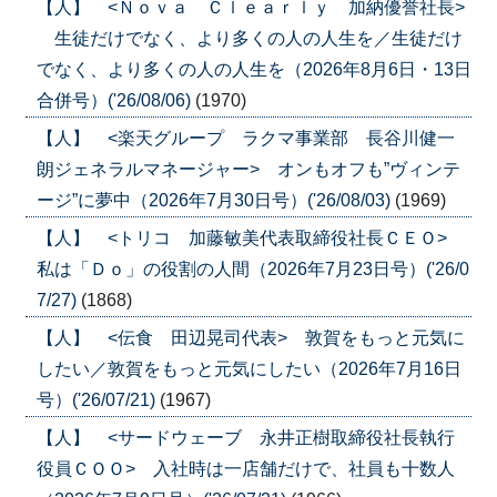
【人】 <Ｎｏｖａ Ｃｌｅａｒｌｙ 加納優誉社長>
生徒だけでなく、より多くの人の人生を／生徒だけ
でなく、より多くの人の人生を（2026年8月6日・13日
合併号）('26/08/06)
(1970)
【人】 <楽天グループ ラクマ事業部 長谷川健一
朗ジェネラルマネージャー> オンもオフも”ヴィンテ
ージ”に夢中（2026年7月30日号）('26/08/03)
(1969)
【人】 <トリコ 加藤敏美代表取締役社長ＣＥＯ>
私は「Ｄｏ」の役割の人間（2026年7月23日号）('26/0
7/27)
(1868)
【人】 <伝食 田辺晃司代表> 敦賀をもっと元気に
したい／敦賀をもっと元気にしたい（2026年7月16日
号）('26/07/21)
(1967)
【人】 <サードウェーブ 永井正樹取締役社長執行
役員ＣＯＯ> 入社時は一店舗だけで、社員も十数人