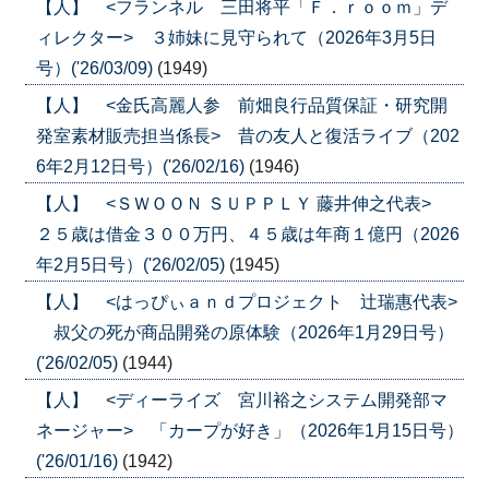
【人】 <フランネル 三田将平「Ｆ．ｒｏｏｍ」デ
ィレクター> ３姉妹に見守られて（2026年3月5日
号）('26/03/09)
(1949)
【人】 <金氏高麗人参 前畑良行品質保証・研究開
発室素材販売担当係長> 昔の友人と復活ライブ（202
6年2月12日号）('26/02/16)
(1946)
【人】 <ＳＷＯＯＮ ＳＵＰＰＬＹ 藤井伸之代表>
２５歳は借金３００万円、４５歳は年商１億円（2026
年2月5日号）('26/02/05)
(1945)
【人】 <はっぴぃａｎｄプロジェクト 辻瑞惠代表>
叔父の死が商品開発の原体験（2026年1月29日号）
('26/02/05)
(1944)
【人】 <ディーライズ 宮川裕之システム開発部マ
ネージャー> 「カープが好き」（2026年1月15日号）
('26/01/16)
(1942)