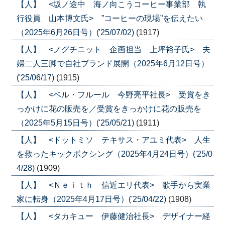
【人】 <坂ノ途中 海ノ向こうコーヒー事業部 執
行役員 山本博文氏> ”コーヒーの現場”を伝えたい
（2025年6月26日号）('25/07/02)
(1917)
【人】 <ノグチニット 企画担当 上坪裕子氏> 夫
婦二人三脚で自社ブランド展開（2025年6月12日号）
('25/06/17)
(1915)
【人】 <ベル・フルール 今野亮平社長> 受賞をき
っかけに花の販売を／受賞をきっかけに花の販売を
（2025年5月15日号）('25/05/21)
(1911)
【人】 <ドットミソ テキサス・アユミ代表> 人生
を救ったキックボクシング（2025年4月24日号）('25/0
4/28)
(1909)
【人】 <Ｎｅｉｔｈ 信近エリ代表> 歌手から実業
家に転身（2025年4月17日号）('25/04/22)
(1908)
【人】 <タカキュー 伊藤健治社長> デザイナー経