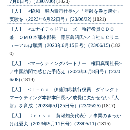
7月6日号）('23/07/06)
(1823)
【人】 <協和 堀内泰司社長>／「年齢を巻き戻す」
実験を（2023年6月22日号）('23/06/22)
(1821)
【人】 <ユナイテッドアローズ 執行役員ＣＤＯ
兼 ＯＭＯ本部本部長 藤原義昭氏>／自社ＥＣリニ
ューアルは順調（2023年6月15日号）('23/06/15)
(182
0)
【人】 <マーケティングパートナー 権田真司社長>
／中国訪問で感じた手応え（2023年6月8日号）('23/0
6/08)
(1819)
【人】 <Ｉ－ｎｅ 伊藤翔哉執行役員 ダイレクト
マーケティング本部本部長>／成長に欠かせない『人
財』を育成（2023年5月25日号）('23/05/25)
(1817)
【人】 〈ｅｒｖａ 黄瀬知美代表〉／事業のきっか
けは愛犬（2023年5月11日号）('23/05/11)
(1815)