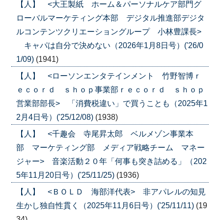
【人】 <大王製紙 ホーム＆パーソナルケア部門グ
ローバルマーケティング本部 デジタル推進部デジタ
ルコンテンツクリエーショングループ 小林豊課長>
キャパは自分で決めない（2026年1月8日号）('26/0
1/09)
(1941)
【人】 <ローソンエンタテインメント 竹野智博ｒ
ｅｃｏｒｄ ｓｈｏｐ事業部ｒｅｃｏｒｄ ｓｈｏｐ
営業部部長> 「消費税違い」で買うことも（2025年1
2月4日号）('25/12/08)
(1938)
【人】 <千趣会 寺尾昇太郎 ベルメゾン事業本
部 マーケティング部 メディア戦略チーム マネー
ジャー> 音楽活動２０年「何事も突き詰める」（202
5年11月20日号）('25/11/25)
(1936)
【人】 <ＢＯＬＤ 海部洋代表> 非アパレルの知見
生かし独自性貫く（2025年11月6日号）('25/11/11)
(19
34)