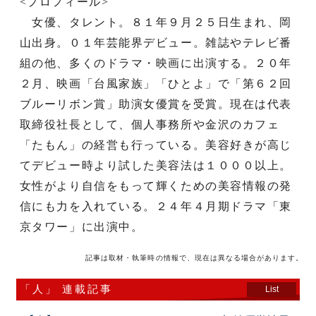
<プロフィール>
女優、タレント。８１年９月２５日生まれ、岡
山出身。０１年芸能界デビュー。雑誌やテレビ番
組の他、多くのドラマ・映画に出演する。２０年
２月、映画「台風家族」「ひとよ」で「第６２回
ブルーリボン賞」助演女優賞を受賞。現在は代表
取締役社長として、個人事務所や金沢のカフェ
「たもん」の経営も行っている。美容好きが高じ
てデビュー時より試した美容法は１０００以上。
女性がより自信をもって輝くための美容情報の発
信にも力を入れている。２４年４月期ドラマ「東
京タワー」に出演中。
記事は取材・執筆時の情報で、現在は異なる場合があります。
「人」 連載記事
List