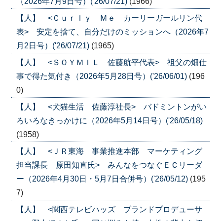
（2026年7月9日号）('26/07/21)
(1966)
【人】 <Ｃｕｒｌｙ Ｍｅ カーリーガールリン代
表> 安定を捨て、自分だけのミッションへ（2026年7
月2日号）('26/07/21)
(1965)
【人】 <ＳＯＹＭＩＬ 佐藤航平代表> 祖父の畑仕
事で得た気付き（2026年5月28日号）('26/06/01)
(196
0)
【人】 <犬猫生活 佐藤淳社長> バドミントンがい
ろいろなきっかけに（2026年5月14日号）('26/05/18)
(1958)
【人】 <ＪＲ東海 事業推進本部 マーケティング
担当課長 原田知直氏> みんなをつなぐＥＣリーダ
ー（2026年4月30日・5月7日合併号）('26/05/12)
(195
7)
【人】 <関西テレビハッズ ブランドプロデューサ