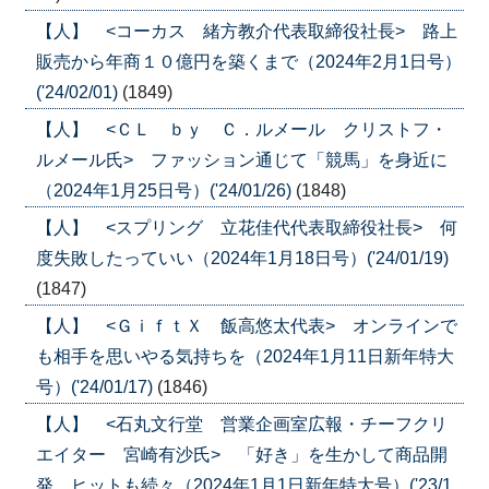
【人】 <コーカス 緒方教介代表取締役社長> 路上
販売から年商１０億円を築くまで（2024年2月1日号）
('24/02/01)
(1849)
【人】 <ＣＬ ｂｙ Ｃ．ルメール クリストフ・
ルメール氏> ファッション通じて「競馬」を身近に
（2024年1月25日号）('24/01/26)
(1848)
【人】 <スプリング 立花佳代代表取締役社長> 何
度失敗したっていい（2024年1月18日号）('24/01/19)
(1847)
【人】 <ＧｉｆｔＸ 飯高悠太代表> オンラインで
も相手を思いやる気持ちを（2024年1月11日新年特大
号）('24/01/17)
(1846)
【人】 <石丸文行堂 営業企画室広報・チーフクリ
エイター 宮崎有沙氏> 「好き」を生かして商品開
発、ヒットも続々（2024年1月1日新年特大号）('23/1