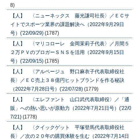
8)
【人】 〈ニューネックス 藤光謙司社長〉／ＥＣサ
イトでスポーツ業界の課題解決へ（2022年9月29日
号）('22/09/29)
(1787)
【人】 〈マリコローレ 金岡茉莉子代表〉／月間５
２万ＰＶのブロガーＳＮＳを活用（2022年9月15日
号）('22/09/15)
(1785)
【人】 〈アルページュ 野口麻衣子代表取締役社
長〉／ＥＣ売上３８億円ヒットブランドを作る秘訣
（2022年7月28日号）('22/07/28)
(1779)
【人】 〈エレファント 山口武代表取締役〉／「通
販」への熱い思いが原動力（2022年7月21日号）('22/0
7/21)
(1778)
【人】 〈クイックゲット 平塚登馬代表取締役社
長〉／次の２０年の購買体験を生む（2022年7月14日