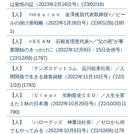
は覚悟の証（2023年2月16日号）('23/02/16)
【人】 <ｍｅｕｒｏｎ 金澤俊昌代表取締役>／ビー
ルの掛け算戦略（2022年1月26日号）('23/01/26)
(180
1)
【人】 <ＳＥＡＭ 石根友理恵代表>／”父の死”が事
業開始のきっかけに（2022年12月8日・15日合併号）
('22/12/08)
(1797)
【人】 〈テンポスドットコム 品川絵美社長〉／人
間関係で生きる接客経験（2022年11月10日号）('22/1
1/10)
(1793)
【人】 〈Ｃｌｅａｒ 生駒龍史ＣＥＯ〉／人生を変
えた１杯の日本酒（2022年10月20日号）('22/10/20)
(1
790)
【人】 〈ハローグッズ 神重治社長〉／ゼロから何
でもやってみる（2022年10月6日号）('22/10/06)
(178