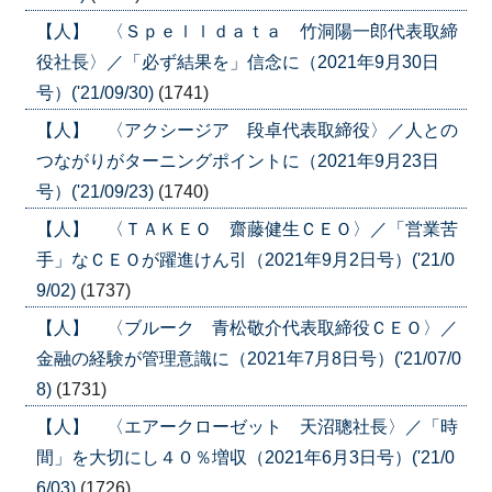
【人】 〈Ｓｐｅｌｌｄａｔａ 竹洞陽一郎代表取締
役社長〉／「必ず結果を」信念に（2021年9月30日
号）('21/09/30)
(1741)
【人】 〈アクシージア 段卓代表取締役〉／人との
つながりがターニングポイントに（2021年9月23日
号）('21/09/23)
(1740)
【人】 〈ＴＡＫＥＯ 齋藤健生ＣＥＯ〉／「営業苦
手」なＣＥＯが躍進けん引（2021年9月2日号）('21/0
9/02)
(1737)
【人】 〈ブルーク 青松敬介代表取締役ＣＥＯ〉／
金融の経験が管理意識に（2021年7月8日号）('21/07/0
8)
(1731)
【人】 〈エアークローゼット 天沼聰社長〉／「時
間」を大切にし４０％増収（2021年6月3日号）('21/0
6/03)
(1726)