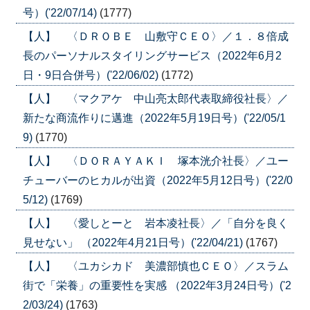
号）('22/07/14)
(1777)
【人】 〈ＤＲＯＢＥ 山敷守ＣＥＯ〉／１．８倍成
長のパーソナルスタイリングサービス（2022年6月2
日・9日合併号）('22/06/02)
(1772)
【人】 〈マクアケ 中山亮太郎代表取締役社長〉／
新たな商流作りに邁進（2022年5月19日号）('22/05/1
9)
(1770)
【人】 〈ＤＯＲＡＹＡＫＩ 塚本洸介社長〉／ユー
チューバーのヒカルが出資（2022年5月12日号）('22/0
5/12)
(1769)
【人】 〈愛しとーと 岩本凌社長〉／「自分を良く
見せない」 （2022年4月21日号）('22/04/21)
(1767)
【人】 〈ユカシカド 美濃部慎也ＣＥＯ〉／スラム
街で「栄養」の重要性を実感 （2022年3月24日号）('2
2/03/24)
(1763)