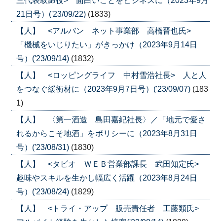
三代表取締役> 面白いことをビジネスに（2023年9月
21日号）('23/09/22)
(1833)
【人】 <アルバン ネット事業部 高橋晋也氏>
「機械をいじりたい」がきっかけ（2023年9月14日
号）('23/09/14)
(1832)
【人】 <ロッピングライフ 中村雪浩社長> 人と人
をつなぐ緩衝材に（2023年9月7日号）('23/09/07)
(183
1)
【人】 〈第一酒造 島田嘉紀社長〉／「地元で愛さ
れるからこそ地酒」をポリシーに（2023年8月31日
号）('23/08/31)
(1830)
【人】 <タビオ ＷＥＢ営業部課長 武田知定氏>
趣味やスキルを生かし幅広く活躍（2023年8月24日
号）('23/08/24)
(1829)
【人】 <トライ・アップ 販売責任者 工藤類氏>