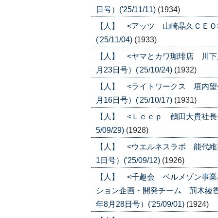
日号）('25/11/11)
(1934)
【人】 <アッツ 山崎晶久ＣＥＯ>
('25/11/04)
(1933)
【人】 <ヤマとカワ珈琲店 川下康
月23日号）('25/10/24)
(1932)
【人】 <ライトワークス 垣内望代
月16日号）('25/10/17)
(1931)
【人】 <Ｌｅｅｐ 鶴田大貴社長> 
5/09/29)
(1928)
【人】 <ウエルネスラボ 能代維英
1日号）('25/09/12)
(1926)
【人】 <千趣会 ベルメゾン事
ション企画・開発チーム 荊木綾香
年8月28日号）('25/09/01)
(1924)