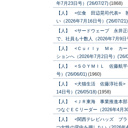
年7月23日号）('26/07/27)
(1868)
【人】 <伝食 田辺晃司代表> 
い（2026年7月16日号）('26/07/21
【人】 <サードウェーブ 永井正
で、社員も十数人（2026年7月9日号）(
【人】 <Ｃｕｒｌｙ Ｍｅ カー
ションへ（2026年7月2日号）('26/07
【人】 <ＳＯＹＭＩＬ 佐藤航平代
号）('26/06/01)
(1960)
【人】 <犬猫生活 佐藤淳社長>
14日号）('26/05/18)
(1958)
【人】 <ＪＲ東海 事業推進本部
つなぐＥＣリーダー（2026年4月30日
【人】 <関西テレビハッズ ブラ
つ女性の背中を押したい（2026年4月23