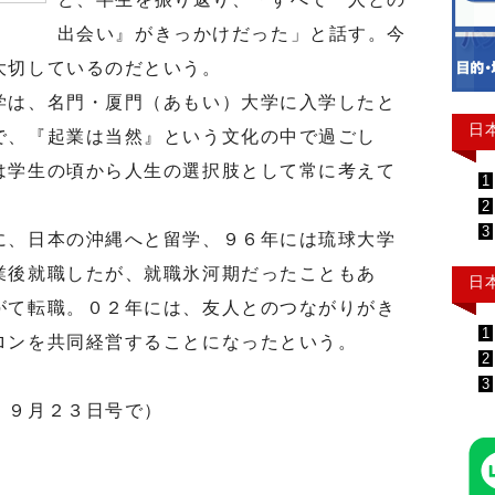
出会い』がきっかけだった」と話す。今
大切しているのだという。
は、名門・厦門（あもい）大学に入学したと
日
で、『起業は当然』という文化の中で過ごし
は学生の頃から人生の選択肢として常に考えて
1
2
3
、日本の沖縄へと留学、９６年には琉球大学
業後就職したが、就職氷河期だったこともあ
日
がて転職。０２年には、友人とのつながりがき
1
ロンを共同経営することになったという。
2
3
」９月２３日号で）