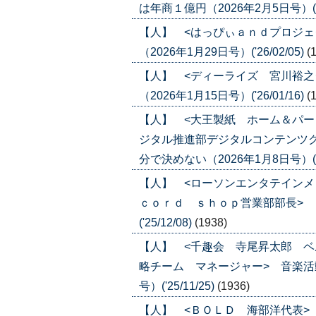
は年商１億円（2026年2月5日号）('26
【人】 <はっぴぃａｎｄプロジェ
（2026年1月29日号）('26/02/05)
(
【人】 <ディーライズ 宮川裕之
（2026年1月15日号）('26/01/16)
(
【人】 <大王製紙 ホーム＆パ
ジタル推進部デジタルコンテンツ
分で決めない（2026年1月8日号）('26
【人】 <ローソンエンタテイン
ｃｏｒｄ ｓｈｏｐ営業部部長> 「
('25/12/08)
(1938)
【人】 <千趣会 寺尾昇太郎 
略チーム マネージャー> 音楽活動
号）('25/11/25)
(1936)
【人】 <ＢＯＬＤ 海部洋代表> 