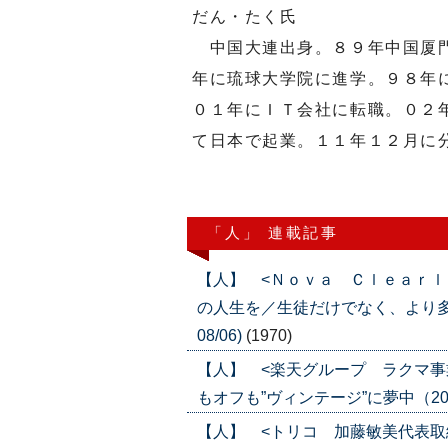
だん・たく氏
中国大連出身。８９年中国厦門
年に琉球大学院に進学。９８年
０１年にＩＴ会社に転職。０２
て日本で起業。１１年１２月に
「人」 連載記事
【人】 <Ｎｏｖａ Ｃｌｅａｒｌ
の人生を／生徒だけでなく、より多くの
08/06)
(1970)
【人】 <楽天グループ ラクマ事
もオフも”ヴィンテージ”に夢中（2026年
【人】 <トリコ 加藤敏美代表取